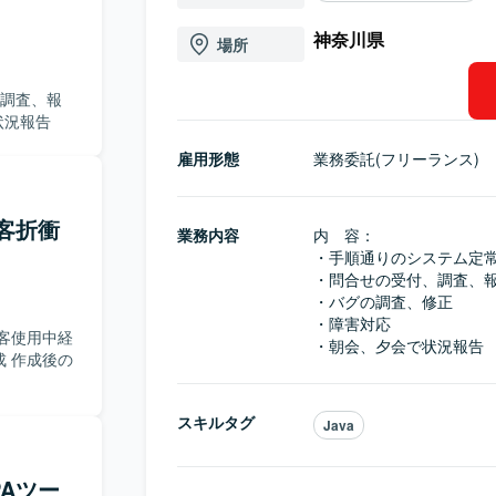
神奈川県
場所
、調査、報
状況報告
雇用形態
業務委託(フリーランス)
客折衝
業務内容
内　容：

・手順通りのシステム定常
・問合せの受付、調査、報
・バグの調査、修正

・障害対応

客使用中経
・朝会、夕会で状況報告
 作成後の
スキルタグ
Java
PAツー