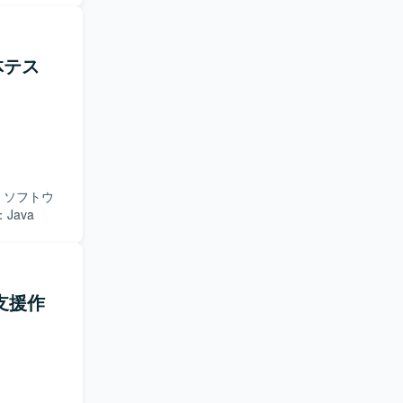
体テス
Java
行支援作