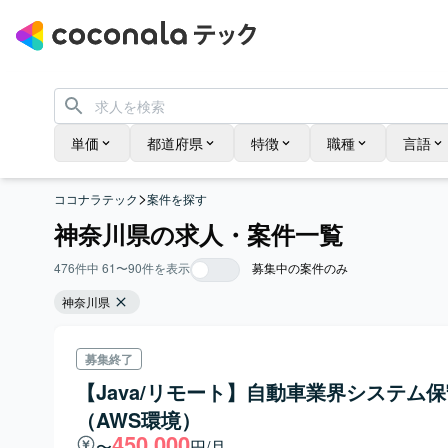
単価
都道府県
特徴
職種
言語
>
ココナラテック
案件を探す
神奈川県の求人・案件一覧
476
件中
61
〜
90
件を表示
募集中の案件のみ
神奈川県
募集終了
【Java/リモート】自動車業界システム
（AWS環境）
450,000
〜
円/月