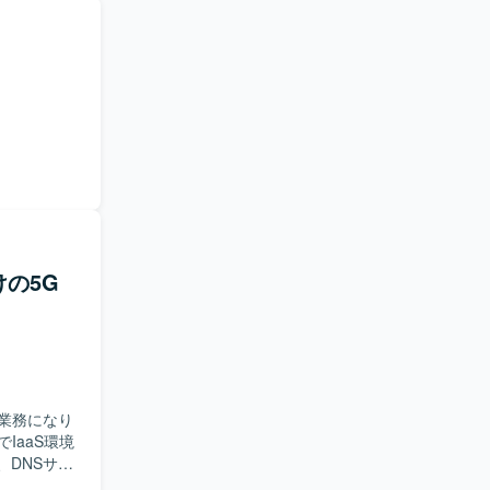
けの5G
業務になり
kでIaaS環境
る、DNSサー
す業務になりま