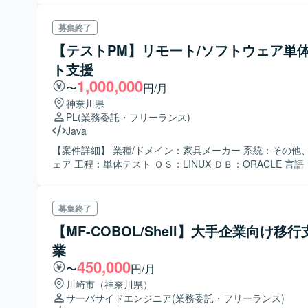
す。 コンテナ管理は、Docker/Podmanを利用しています。
募集終了
【テストPM】リモート/ソフトウェア単
ト支援
1,000,000
〜
円/月
神奈川県
PL
(業務委託・フリーランス)
Java
【案件詳細】 業種/ドメイン：家具メーカー 系統：その他、ソフトウ
ェア 工程：単体テスト ＯＳ：LINUX ＤＢ：ORACLE 言語：
募集終了
【MF-COBOL/Shell】大手企業向け移
業
450,000
〜
円/月
川崎市（神奈川県）
サーバサイドエンジニア
(業務委託・フリーランス)