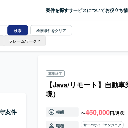
案件を探す
サービスについて
お役立ち情
検索
検索条件をクリア
フレームワーク
募集終了
【Java/リモート】自動
境）
450,000
保守案件
報酬
〜
円/月
サーバサイドエンジニア
職種