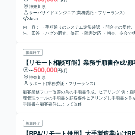
神奈川県
サーバサイドエンジニア
(業務委託・フリーランス)
Java
内 容： ・手順通りのシステム定常確認 ・問合せの受付
告、回答 ・バグの調査、修正 ・障害対応 ・朝会、夕会で
募集終了
【リモート相談可能】業務手順書作成/顧
500,000
〜
円/月
神奈川県
サポート
(業務委託・フリーランス)
顧客業務フロー改善の為の手順書作成、ヒアリング 例：顧
理管理ツールの手順書を顧客要件ヒアリングし手順書を作成
手順書を顧客要件によって改修
募集終了
【RPA/リモート併用】大手製造業向けR