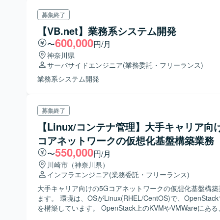
募集終了
【VB.net】業務系システム開発
600,000
〜
円/月
神奈川県
サーバサイドエンジニア
(業務委託・フリーランス)
業務系システム開発
募集終了
【Linux/コンテナ管理】大手キャリア向
コアネットワークの仮想化基盤構築業務
550,000
〜
円/月
川崎市（神奈川県）
インフラエンジニア
(業務委託・フリーランス)
大手キャリア向けの5Gコアネットワークの仮想化基盤構築
ます。 環境は、OSがLinux(RHEL/CentOS)で、OpenStac
を構築しています。 OpenStack上のKVMやVMWareにあ
バやGitLabをOpenShiftのコンテナ (Kubernetes)に移