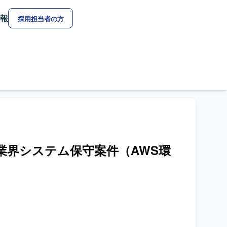
報
採用担当者の方
車業界システム保守案件（AWS環