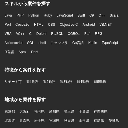
スキルから案件を探す
Java
PHP
Python
Ruby
JavaScript
Swift
C#
C++
Scala
Perl
Cocos2d
HTML
CSS
Objective-C
Android
VB.NET
VBA
VC++
C
Delphi
PL/SQL
COBOL
PL/I
RPG
Actionscript
SQL
shell
アセンブラ
Go言語
Kotlin
TypeScript
R言語
Apex
Dart
特徴から案件を探す
リモート可
週1勤務
週2勤務
週3勤務
週4勤務
週5勤務
地域から案件を探す
東京都
大阪府
福岡県
愛知県
埼玉県
千葉県
神奈川県
北海道
青森県
岩手県
宮城県
秋田県
山形県
福島県
茨城県