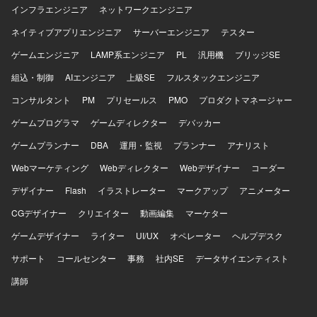
インフラエンジニア
ネットワークエンジニア
ネイティブアプリエンジニア
サーバーエンジニア
テスター
ゲームエンジニア
LAMP系エンジニア
PL
汎用機
ブリッジSE
組込・制御
AIエンジニア
上級SE
フルスタックエンジニア
コンサルタント
PM
プリセールス
PMO
プロダクトマネージャー
ゲームプログラマ
ゲームディレクター
デバッカー
ゲームプランナー
DBA
運用・監視
プランナー
アナリスト
Webマーケティング
Webディレクター
Webデザイナー
コーダー
デザイナー
Flash
イラストレーター
マークアップ
アニメーター
CGデザイナー
クリエイター
動画編集
マーケター
ゲームデザイナー
ライター
UI/UX
オペレーター
ヘルプデスク
サポート
コールセンター
事務
社内SE
データサイエンティスト
講師