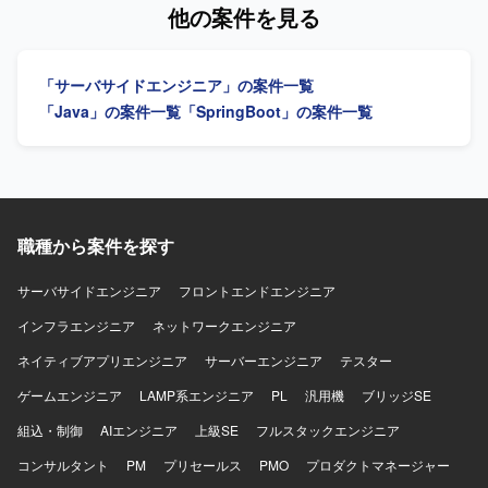
める人物像】 【ポジションの魅力】 AWS上のマイクロサー
他の案件を見る
ビスアーキテクチャを用いたクラウドサービス開発に携わ
ることができます。 【開発環境】 AWS、Java、
JavaScript、TypeScript、Node.js、Spring Boot、
「サーバサイドエンジニア」の案件一覧
MongoDB、DynamoDBを使用します。
「Java」の案件一覧
「SpringBoot」の案件一覧
職種から案件を探す
サーバサイドエンジニア
フロントエンドエンジニア
インフラエンジニア
ネットワークエンジニア
ネイティブアプリエンジニア
サーバーエンジニア
テスター
ゲームエンジニア
LAMP系エンジニア
PL
汎用機
ブリッジSE
組込・制御
AIエンジニア
上級SE
フルスタックエンジニア
コンサルタント
PM
プリセールス
PMO
プロダクトマネージャー