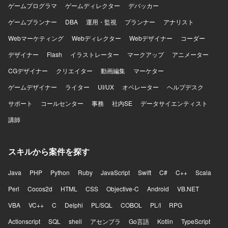
ゲームプログラマ
ゲームディレクター
デバッカー
ゲームプランナー
DBA
運用・監視
プランナー
アナリスト
Webマーケティング
Webディレクター
Webデザイナー
コーダー
デザイナー
Flash
イラストレーター
マークアップ
アニメーター
CGデザイナー
クリエイター
動画編集
マーケター
ゲームデザイナー
ライター
UI/UX
オペレーター
ヘルプデスク
サポート
コールセンター
事務
社内SE
データサイエンティスト
講師
スキルから案件を探す
Java
PHP
Python
Ruby
JavaScript
Swift
C#
C++
Scala
Perl
Cocos2d
HTML
CSS
Objective-C
Android
VB.NET
VBA
VC++
C
Delphi
PL/SQL
COBOL
PL/I
RPG
Actionscript
SQL
shell
アセンブラ
Go言語
Kotlin
TypeScript