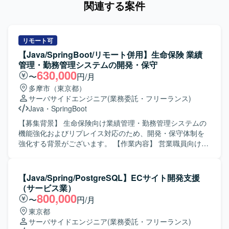
関連する案件
リモート可
【Java/SpringBoot/リモート併用】生命保険 業績
管理・勤務管理システムの開発・保守
630,000
〜
円/月
多摩市（東京都）
サーバサイドエンジニア
(業務委託・フリーランス)
Java
・
SpringBoot
【募集背景】 生命保険向け業績管理・勤務管理システムの
機能強化およびリプレイス対応のため、開発・保守体制を
強化する背景がございます。 【作業内容】 営業職員向け勤
務管理システムの新規開発および機能改修、保守対応をご
担当いただきます。既存システムのCJFリプレイス対応とし
て、設計・開発・テスト・リリースまで一連の工程に携わ
【Java/Spring/PostgreSQL】ECサイト開発支援
っていただきます。要件や基本設計などの上流工程にも関
（サービス業）
与いただき、関連システムとの連携や仕様調整を行ってい
800,000
〜
円/月
ただきます。 【求める人物像】 長期的な参画を前提に、主
東京都
体的に課題発見・改善提案ができる方を求めております。5
サーバサイドエンジニア
(業務委託・フリーランス)
名以上のチーム開発体制の中で、周囲と連携しながら自律