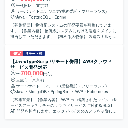
ていただきます。また、要件定義から本番リリースまでの
千代田区（東京都）
工程に参画し、詳細設計以降の工程を中心にご対応いただ
サーバサイドエンジニア
(業務委託・フリーランス)
きます。構築時にはAI適用の検討にも関与していただきま
Java
・
PostgreSQL
・
Spring
す。 【求める人物像】 要件定義から本番リリースまでの長
期プロジェクトの中で、詳細設計以降の工程を一人称で主
【募集背景】 物流系システムの開発要員を募集していま
体的に進めていただける方を求めています。新たなデータ
す。 【作業内容】 物流系システムにおける製造をメインに
基盤やポータルサイト構築に興味を持ち、関係者と協調し
担当していただきます。 【求める人物像】 製造スキルが高
ながら開発を進めていただける方が望ましいです。 【ポジ
く、自発的にコミュニケーションを取れる方を求めていま
ションの魅力】 全体規模が1000人月超となる大規模プロジ
す。将来性のある方を歓迎します。 【ポジションの魅力】
ェクトに参画し、運航系データ基盤およびポータルサイト
ご活躍次第では、長期でご参画いただく可能性がありま
NEW
リモート可
の新規構築に携わることができます。Snowflakeなどの
す。 【開発環境】 Java、Vue.js、Spring、Bootstrap、
【Java/TypeScript/リモート併用】AWSクラウド
DWH技術やAI適用の検討にも関わることで、新しい技術要
PostgreSQLを使用します。
サービス開発対応
素に触れながらスキルアップを図ることができます。 【開
700,000
〜
円/月
発環境】 Java、SQL（PostgreSQL）、AWS、Snowflake、
三鷹市（東京都）
Bluelakeを中心とした環境で開発していただきます。
サーバサイドエンジニア
(業務委託・フリーランス)
Java
・
MongoDB
・
SpringBoot
・
AWS
・
Kubernetes
【募集背景】 【作業内容】 AWS上に構築されたマイクロサ
ービスアーキテクチャのクラウドサービスに対するREST
API開発を担当します。エッジデバイスのカメラを制御し、
映像を取得・加工するクラウドサービスのバックエンド開
発を中心に、フロントエンド開発も一部担当します。 【求