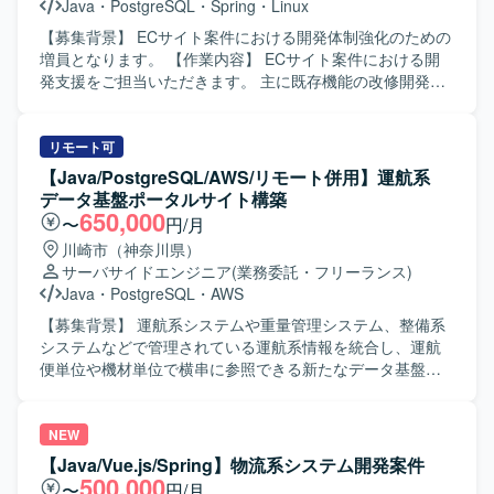
Java
・
PostgreSQL
・
Spring
・
Linux
的に動ける方、ドキュメントやコミュニケーションを通じ
て品質向上に取り組める方が望ましいです。 【ポジション
【募集背景】 ECサイト案件における開発体制強化のための
の魅力】 生命保険業界向けのコアシステムに携わること
増員となります。 【作業内容】 ECサイト案件における開
で、業務知識とWebアプリケーション開発スキルの双方を
発支援をご担当いただきます。 主に既存機能の改修開発、
高めていただけます。上流工程から開発・保守まで一気通
品質向上対応、各種開発支援を行っていただきます。 設計
貫で関われるため、要件定義スキルや設計力を伸ばしやす
書やソースコードを確認しながら、詳細設計、製造、単体
い環境です。CJFリプレイス対応など、レガシーからモダン
テスト、結合テストまで一貫して対応いただく想定です。
リモート可
環境への移行経験も積むことができます。 【開発環境】
参画後の状況やスキル・ご経験に応じて、他案件の開発支
【Java/PostgreSQL/AWS/リモート併用】運航系
JavaおよびSpringBootを中心としたWebアプリケーション
援をご担当いただく可能性があります。 【求める人物像】
データ基盤ポータルサイト構築
開発環境となっております。クラウド技術としてAWSを利
仕様や既存コードを主体的に読み解きながら、自走して開
650,000
〜
円/月
用する可能性があり、要件定義や基本設計など上流工程に
発を進められる方を求めております。 チームメンバーと円
川崎市（神奈川県）
も関わる機会がございます。
滑にコミュニケーションを取りながら、品質向上に主体的
サーバサイドエンジニア
(業務委託・フリーランス)
に取り組んでいただける方が望ましいです。 【ポジション
Java
・
PostgreSQL
・
AWS
の魅力】 ECサイトの開発支援を通じて、詳細設計からテス
トまで一連の工程に携わることができます。 既存機能の改
【募集背景】 運航系システムや重量管理システム、整備系
修や品質改善対応を経験することで、設計力や問題解決力
システムなどで管理されている運航系情報を統合し、運航
を高めていただけます。 【開発環境】 JavaおよびSpring
便単位や機材単位で横串に参照できる新たなデータ基盤と
Frameworkを用いたWebシステム開発環境下で、
ポータルサイトを構築するためのプロジェクトになりま
PostgreSQLおよびLinuxを利用した開発となります。
す。 【作業内容】 運航系のデータ基盤を新たに構築し、運
航系データを横串で参照するポータルサイトを新規開発し
NEW
ていただきます。各種データはDWHであるBluelake上に作
【Java/Vue.js/Spring】物流系システム開発案件
成し、Snowflakeを通じてデータを参照する仕組みを実装し
500,000
〜
円/月