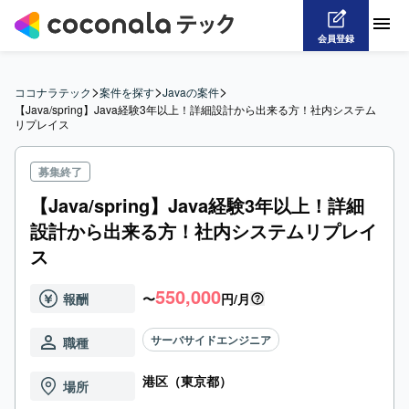
会員登録
>
>
>
ココナラテック
案件を探す
Javaの案件
【Java/spring】Java経験3年以上！詳細設計から出来る方！社内システム
リプレイス
募集終了
【Java/spring】Java経験3年以上！詳細
設計から出来る方！社内システムリプレイ
ス
550,000
報酬
〜
円/月
サーバサイドエンジニア
職種
港区（東京都）
場所