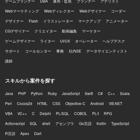
ゲームプランナー
DBA
運用・監視
プランナー
アナリスト
Webマーケティング
Webディレクター
Webデザイナー
コーダー
デザイナー
Flash
イラストレーター
マークアップ
アニメーター
CGデザイナー
クリエイター
動画編集
マーケター
ゲームデザイナー
ライター
UI/UX
オペレーター
ヘルプデスク
サポート
コールセンター
事務
社内SE
データサイエンティスト
講師
スキルから案件を探す
Java
PHP
Python
Ruby
JavaScript
Swift
C#
C++
Scala
Perl
Cocos2d
HTML
CSS
Objective-C
Android
VB.NET
VBA
VC++
C
Delphi
PL/SQL
COBOL
PL/I
RPG
Actionscript
SQL
shell
アセンブラ
Go言語
Kotlin
TypeScript
R言語
Apex
Dart