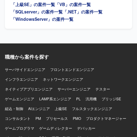
「上級SE」の案件一覧
「VB」の案件一覧
ていただける方を求めています。複数システムを横断した
業務理解を行い、状況に応じて柔軟に立ち回れる方が望ま
「SQLserver」の案件一覧
「.NET」の案件一覧
しいです。 【ポジションの魅力】 要件定義から結合テスト
「WindowsServer」の案件一覧
まで上流から下流まで一貫して関わることができ、上級SE
としてPL経験を活かしながら業務系システム開発のスキル
をさらに高めていただけます。複数の業務領域のシステム
に携わることで、ドメイン知識や設計力を広く身につける
ことができます。 【開発環境】 ASP.NET、VB.NET、
C#.NET、PL/SQL、RDB（SQLServer、Oracle）などを用
職種から案件を探す
いた業務系システム開発環境となります。
サーバサイドエンジニア
フロントエンドエンジニア
インフラエンジニア
ネットワークエンジニア
ネイティブアプリエンジニア
サーバーエンジニア
テスター
ゲームエンジニア
LAMP系エンジニア
PL
汎用機
ブリッジSE
組込・制御
AIエンジニア
上級SE
フルスタックエンジニア
コンサルタント
PM
プリセールス
PMO
プロダクトマネージャー
ゲームプログラマ
ゲームディレクター
デバッカー