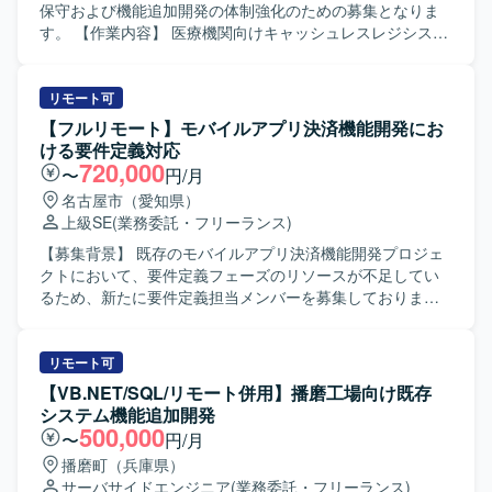
業務に取り組んでいただける方にマッチするポジションで
保守および機能追加開発の体制強化のための募集となりま
す。 【ポジションの魅力】 証券基幹システムという大規模
す。 【作業内容】 医療機関向けキャッシュレスレジシステ
かつ高信頼性が求められる領域で、上流工程から本番移行
ムにおけるWindowsアプリケーション（VB.NET）の保守お
まで一貫して携わることができます。複数の言語やOS環境
よび機能追加開発を行っていただきます。具体的には、既
での開発経験を活かしつつ、証券業務知識やプロジェクト
存機能の改修、障害対応、要望に基づく新機能の設計・実
リモート可
マネジメントスキルを高めることができる環境です。顧客
装、APIを使用した外部システムとの連携機能の実装などを
【フルリモート】モバイルアプリ決済機能開発にお
折衝や案件管理などを通じて、技術力だけでなくビジネス
担当していただきます。また、AI（Claude）を活用した実
ける要件定義対応
面でのスキルも磨いていただけます。 【開発環境】 Oracle
装検討やプロトタイピングなども行っていただきます。
720,000
〜
円/月
データベース上でのPL/SQL開発を中心に、UNIX環境での
【求める人物像】 主体的に課題を発見し提案・推進できる
名古屋市（愛知県）
C/C++およびCSHを用いた開発を行っております。フロン
方を求めております。周囲と円滑にコミュニケーションを
上級SE
(業務委託・フリーランス)
ト・バッチなどの各種機能においてVB6.0およびVB.NETを
取りながら開発を進められる方、既存システムの仕様理解
活用したシステム構成となっております。
に粘り強く取り組める方にマッチするポジションです。
【募集背景】 既存のモバイルアプリ決済機能開発プロジェ
【ポジションの魅力】 医療機関向けのキャッシュレスレジ
クトにおいて、要件定義フェーズのリソースが不足してい
システムという社会的意義の高いサービスに携わることが
るため、新たに要件定義担当メンバーを募集しておりま
できます。既存システムの保守に加え、新機能の開発やAI
す。 【作業内容】 モバイルアプリの決済機能に関する要件
を用いた実装にも関わることができ、業務系Windowsアプ
定義書の作成をご担当いただきます。 顧客側の業務有識者
リケーション開発やAI活用の経験を深めていただけます。
とのミーティングに参加し、業務要件やシステム要件の整
リモート可
【開発環境】 VB.NETを用いたWindowsアプリケーション
理・文書化を行っていただきます。 既存メンバーと連携し
【VB.NET/SQL/リモート併用】播磨工場向け既存
開発環境での作業となります。API連携を前提としたシステ
ながら、決済機能に関わる業務フローや画面・機能の要件
システム機能追加開発
ム構成となっており、AIツールとしてClaudeを利用可能で
を整理し、合意形成を図りながらドキュメントへ落とし込
500,000
〜
円/月
す。
んでいただきます。 【求める人物像】 モバイルアプリおよ
播磨町（兵庫県）
び決済機能に関する知見を持ち、自ら主体的に情報を収集
サーバサイドエンジニア
(業務委託・フリーランス)