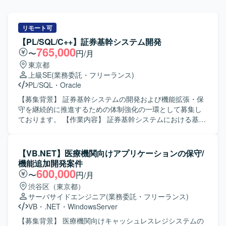
リモート可
【PL/SQL/C++】証券基幹システム開発
765,000
〜
円/月
東京都
上級SE
(業務委託・フリーランス)
PL/SQL
・
Oracle
【募集背景】 証券基幹システムの開発および機能拡張・保
守を継続的に推進するための体制強化の一環として募集し
ております。 【作業内容】 証券基幹システムにおける基本
設計から本番移行までの一連の工程をご担当いただきま
す。具体的には、要件を踏まえた基本設計の作成、総合テ
スト計画の策定、関連する開発・改修作業の取りまとめ、
【VB.NET】医療機関向けアプリケーションの保守/
案件管理や顧客との折衝などを行っていただきます。ま
機能追加開発案件
た、PL/SQL、UNIX-C/C++、VB系言語などを用いた既存機
600,000
〜
円/月
能の改修や追加開発にも携わっていただきます。 【求める
渋谷区（東京都）
人物像】 複数の開発言語や環境に柔軟に対応でき、自ら課
サーバサイドエンジニア
(業務委託・フリーランス)
題を抽出し解決に向けて主体的に動ける方を求めておりま
VB
・
.NET
・
WindowsServer
す。顧客やチームメンバーとのコミュニケーションを大切
にし、周囲と連携しながら品質と生産性の両立を意識して
【募集背景】 医療機関向けキャッシュレスレジシステムの