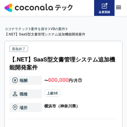
会員登録
>
>
>
ココナラテック
案件を探す
VBの案件
【.NET】SaaS型文書管理システム追加機能開発案件
募集終了
【.NET】SaaS型文書管理システム追加機
能開発案件
600,000
報酬
〜
円/月
上級SE
職種
横浜市（神奈川県）
場所