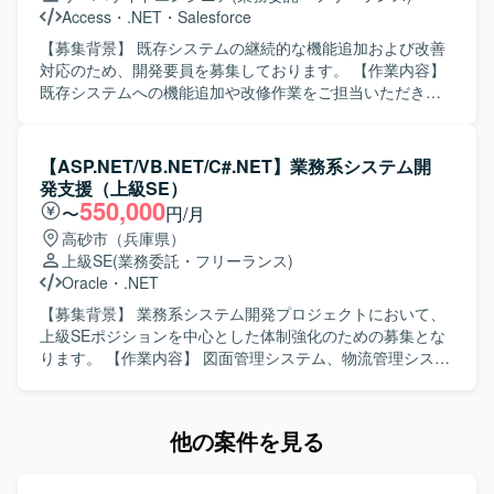
しながら要件を整理できる方を求めております。 顧客との
Access
・
.NET
・
Salesforce
コミュニケーションを通じて課題やニーズを的確に把握
し、分かりやすいドキュメントとしてまとめられる方が望
【募集背景】 既存システムの継続的な機能追加および改善
ましいです。 チームメンバーと協調しながらプロジェクト
対応のため、開発要員を募集しております。 【作業内容】
を推進できる方を歓迎いたします。 【ポジションの魅力】
既存システムへの機能追加や改修作業をご担当いただきま
モバイルアプリの決済領域における要件定義を中心的に担
す。設計内容の把握から実装、動作確認まで一連の開発工
当できるため、上流工程の経験を深めることができます。
程をお任せいたします。関係者とコミュニケーションを取
既にプロジェクトに参画しているリーダーからのフォロー
りながら、仕様調整や不具合修正にも対応いただきます。
【ASP.NET/VB.NET/C#.NET】業務系システム開
を受けながら、顧客との折衝や要件整理のスキルを高めて
【求める人物像】 自立して業務を進められ、周囲と円滑に
発支援（上級SE）
いただけます。 【開発環境】 モバイルアプリを対象とした
コミュニケーションを取りながら開発を進められる方を求
550,000
〜
円/月
決済機能開発プロジェクトにおいて、要件定義書などのド
めております。状況に応じて柔軟に対応し、既存システム
高砂市（兵庫県）
キュメントベースで要件を整理する環境となっておりま
の理解を深めながら着実に作業を進めていただける方が望
上級SE
(業務委託・フリーランス)
す。
ましいです。 【ポジションの魅力】 既存システムの機能追
Oracle
・
.NET
加・改修を通じて業務知識と開発スキルの双方を高めてい
ただけます。長期的な参画が想定されており、システム全
【募集背景】 業務系システム開発プロジェクトにおいて、
体の構造理解を深めながら継続的に開発に携わることがで
上級SEポジションを中心とした体制強化のための募集とな
きます。 【開発環境】 VB.NET を用いたアプリケーション
ります。 【作業内容】 図面管理システム、物流管理システ
開発および SQL を用いたデータベース連携開発が中心とな
ム、在庫管理システム等の業務系システムにおいて、要件
る環境です。
定義から結合テストまでの一連の工程を担当していただき
ます。既存システムの機能追加や改修、新規機能の設計・
他の案件を見る
実装を行いながら、品質を意識した開発を推進していただ
きます。 【求める人物像】 お客様や上位SE、PGと円滑な
コミュニケーションを取りながら、主体的に業務を推進し