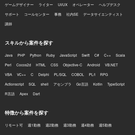
ゲームデザイナー
ライター
UI/UX
オペレーター
ヘルプデスク
サポート
コールセンター
事務
社内SE
データサイエンティスト
講師
スキルから案件を探す
Java
PHP
Python
Ruby
JavaScript
Swift
C#
C++
Scala
Perl
Cocos2d
HTML
CSS
Objective-C
Android
VB.NET
VBA
VC++
C
Delphi
PL/SQL
COBOL
PL/I
RPG
Actionscript
SQL
shell
アセンブラ
Go言語
Kotlin
TypeScript
R言語
Apex
Dart
特徴から案件を探す
リモート可
週1勤務
週2勤務
週3勤務
週4勤務
週5勤務