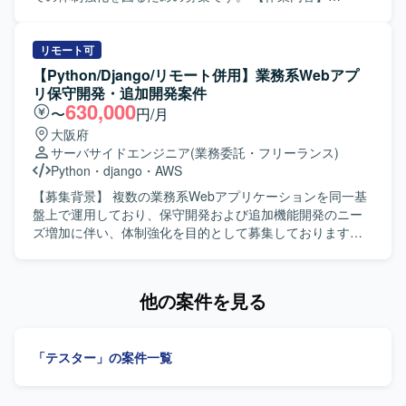
ていただきます。 【求める人物像】 素直で誠実に業務に向
CO（管理会計）およびPP（生産管理）領域における
き合い、物事の本質を理解しようとする姿勢をお持ちの方
S/4HANA導入プロジェクトで、外部設計以降の各工程をご
を求めています。能動的かつ自立的に仕事に取り組み、成
担当いただきます。具体的には、標準機能およびアドオン
リモート可
果にこだわりながらデータドリブンに意思決定できる方が
機能に関する要件整理や外部設計、エラー発生時の原因分
【Python/Django/リモート併用】業務系Webアプ
望ましいです。チームとして助け合いながら業務を遂行で
析と修正方針の検討、ABAPアドオンのデバッグ結果を踏ま
リ保守開発・追加開発案件
き、失敗を恐れず前向きにチャレンジできる方、自らステ
えた不具合判定などを行っていただきます。また、管理会
630,000
〜
円/月
ークホルダーと積極的にコミュニケーションを取り事業を
計および生産管理に関する業務フロー理解をもとに、関連
大阪府
推進してくださる方を歓迎いたします。 【ポジションの魅
トランザクションの確認や業務部門との認識合わせなども
サーバサイドエンジニア
(業務委託・フリーランス)
力】 モダンなWeb開発チームの一員として、新規プロダク
行っていただきます。 【求める人物像】 自身のタスクに責
Python
・
django
・
AWS
トの企画・設計段階から関わることができます。AIを用い
任感を持ち、主体的に業務を遂行できる方を求めていま
たSpec Driven Developmentなど、最新の開発手法を実務の
す。関係者とのコミュニケーションを円滑に行いながら、
【募集背景】 複数の業務系Webアプリケーションを同一基
中で経験できる環境です。ライブラリや技術選定にも関与
課題に対して前向きに取り組んでいただける方を歓迎いた
盤上で運用しており、保守開発および追加機能開発のニー
でき、契約形態にかかわらず設計・実装・コードレビュー
します。 【ポジションの魅力】 大手電機メーカー向けの大
ズ増加に伴い、体制強化を目的として募集しております。
に参加できるフラットな組織で裁量高く働いていただけま
規模SAP導入案件に参画いただくことで、S/4HANA環境に
【作業内容】 AWS上で稼働する業務系Webアプリに対し
す。リモートを中心とした環境のもと、開発とスキルアッ
おけるCOおよびPP領域の知見を深めることができます。標
て、Django/Pythonを用いたバックエンド保守開発および追
プに集中しながら、主体的にプロダクト価値向上に寄与で
準機能とアドオン機能の両面から要件整理や設計・検証に
加機能開発をご担当いただきます。既存機能の改修、不具
他の案件を見る
きるポジションです。 【開発環境】 フロントエンドは
携わることで、上流工程から一連のプロセスを経験できる
合対応、認証まわりや画面機能追加、マスタ変更に伴うバ
ReactおよびTypeScript、MUIを採用し、バックエンドは
点が魅力です。 【開発環境】 SAP S/4HANA環境上でのCO
ックエンド対応を行っていただきます。AWS環境上で稼働
NodeおよびTypeScriptで構成されています。インフラには
およびPPモジュール、ABAPによるアドオン開発・デバッグ
するWebアプリのログ確認や原因調査、本番リリース前後
AWSとCDKを利用し、ソースコード管理およびCI/CDには
「テスター」の案件一覧
を行う構成となっています。
の改修・検証・リリース支援、設計書・テスト仕様書・リ
GitHubおよびGitHub Actionsを使用しています。デザインに
リース関連資料などのドキュメント更新もお任せいたしま
はFigmaおよびmiro、ドキュメント管理にはNotionを用い、
す。必要に応じてフロントエンド側の調査や軽微な修正支