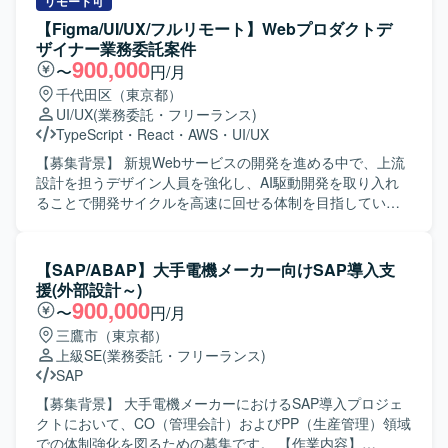
リモート可
【Figma/UI/UX/フルリモート】Webプロダクトデ
ザイナー業務委託案件
900,000
〜
円/月
千代田区（東京都）
UI/UX
(業務委託・フリーランス)
TypeScript
・
React
・
AWS
・
UI/UX
【募集背景】 新規Webサービスの開発を進める中で、上流
設計を担うデザイン人員を強化し、AI駆動開発を取り入れ
ることで開発サイクルを高速に回せる体制を目指している
ためです。 【作業内容】 当社の新規開発Webサービスにお
けるWebプロダクトデザイン業務全般を担当していただき
ます。ユーザーヒアリングを通じたニーズ・課題の把握、
【SAP/ABAP】大手電機メーカー向けSAP導入支
ユーザーストーリーおよびユースケースの定義、業務フロ
援(外部設計～)
ーの整理を行い、サービス全体の情報アーキテクチャ設計
900,000
〜
円/月
と画面設計を実施していただきます。Figmaを用いたワイヤ
三鷹市（東京都）
ーフレームやモックアップ、インタラクティブなプロトタ
上級SE
(業務委託・フリーランス)
イプの作成を行い、開発チームやステークホルダーと仕様
SAP
をすり合わせながら意思決定から実装までを一気通貫で推
進していただきます。また、競合サービスの調査・分析を
【募集背景】 大手電機メーカーにおけるSAP導入プロジェ
通じて自社サービスの改善点や差別化ポイントを明確に
クトにおいて、CO（管理会計）およびPP（生産管理）領域
し、実装後の動作確認や受入テスト、品質確認まで担当し
での体制強化を図るための募集です。 【作業内容】