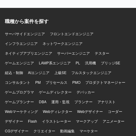
Slackやバーチャルオフィスツールを活用したコミュニケー
援も行っていただきます。 【求める人物像】 既存システム
ション環境が整備されています。AIを活用したSpec Driven
の構造を理解しながら、自ら調査し主体的に課題解決に取
Developmentとして、Claude CodeやCursorなどのツール
り組んでいただける方を求めております。チームメンバー
も導入されています。
職種から案件を探す
と協調しつつ、ドキュメント作成やレビュー指摘対応など
も丁寧に行っていただける方が望ましいです。 【ポジショ
ンの魅力】 複数の業務系Webアプリを同一基盤で扱うた
サーバサイドエンジニア
フロントエンドエンジニア
め、共通基盤の理解を深めながら幅広いドメインの機能開
インフラエンジニア
ネットワークエンジニア
発・保守に関わることができます。リリース前後の改修や
検証、障害調査など、サービスライフサイクル全体に携わ
ネイティブアプリエンジニア
サーバーエンジニア
テスター
ることで、バックエンドエンジニアとしての経験を総合的
ゲームエンジニア
に積むことができます。 【開発環境】 Django/Pythonを用
LAMP系エンジニア
PL
汎用機
ブリッジSE
いたバックエンド開発を中心に、AWS環境上で稼働する
組込・制御
AIエンジニア
上級SE
フルスタックエンジニア
Webアプリケーションの保守開発を行います。RDB/SQLを
利用したデータベースアクセスや、Gitを用いたチーム開発
コンサルタント
PM
プリセールス
PMO
プロダクトマネージャー
を行う環境です。
ゲームプログラマ
ゲームディレクター
デバッカー
ゲームプランナー
DBA
運用・監視
プランナー
アナリスト
Webマーケティング
Webディレクター
Webデザイナー
コーダー
デザイナー
Flash
イラストレーター
マークアップ
アニメーター
CGデザイナー
クリエイター
動画編集
マーケター