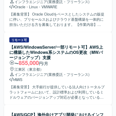
インフラエンジニア
(業務委託・フリーランス)
インフラ、Terraformによる全環境のコード管理、Front
的に提案できる方を求めております。SIEM/SOARのベスト
Oracle
・
Linux
・
VMWARE
Doorを用いた負荷分散、Azure Monitor / Application
プラクティスを理解している方を歓迎いたします。利用部
Insights を用いた監視とアラートのコード化、PITRによる
門、運用部門、ベンダーとの調整を円滑に進められる方を
【募集背景】 Oracle Cloudをベースとしたシステムの販促
バックアップ・リストア運用などの環境で作業していただ
求めております。手を動かしながら要件定義を推進できる
に伴い、プリセールスおよびクラウド基盤構築を一体的に
きます。
方にご活躍いただきたいと考えております。 【ポジション
担当いただける方を募集しております。 【作業内容】
の魅力】 SIEM/SOAR導入におけるPoCおよび要件定義とい
Oracle Cloudをベースとしたシステムの販促において、引
った上流工程から参画し、技術的な観点からの提案や運用
き合いの来た案件に対する見積や提案などのプリセールス
設計に深く関与していただけます。大規模なセキュリティ
業務を担当していただきます。また、受注した案件におい
リモート可
プロジェクトの初期フェーズに携わることで、今後の全社
ては、プロジェクトリーダーとしてクラウド基盤の構築や
【AWS/WindowsServer/一部リモート可】AWS上
的なセキュリティ基盤構築に大きな影響を与えることがで
移行作業を推進し、手足要員への指示出しを行っていただ
に構築したWindows系システムのOS更改（MWバ
きます。 【開発環境】 SIEM製品およびSOAR製品を中心と
きます。ネットワークのみではなく、監視やバックアッ
ージョンアップ）支援
したセキュリティソリューション環境での業務となりま
プ、セキュリティ、運用といった非機能要件も含めたクラ
855,000
〜
円/月
す。
ウドインフラ全体の設計・構築に携わっていただきます。
江東区（東京都）
【求める人物像】 お客様との仕様調整や認識合わせを主体
インフラエンジニア
(業務委託・フリーランス)
的に行いながら、クラウド基盤全体を俯瞰して設計・構築
AWS
をリードしていただける方を求めております。技術的な知
見をもとに提案内容をわかりやすく説明し、関係者と円滑
【募集背景】 大手銀行が提供している法人向けトータルプ
にコミュニケーションが取れる方を歓迎いたします。 【ポ
ラットフォームにおいて、設計標準および利用しているミ
ジションの魅力】 プリセールスから設計・構築まで一連の
ドルウェアのバージョンアップ対応が必要となっているた
フェーズに関わることができ、Oracle Cloud Infrastructure
め、その対応をご支援いただきます。 【作業内容】 AWS上
を中心としたクラウドインフラの知見を幅広く深めていた
に構築されたWindows系システムを対象に、OS更改および
だけます。お客様との上流工程における調整や提案活動を
ミドルウェアのバージョンアップ対応を実施していただき
【AWS/GCP】海外向けアプリ開発におけるインフ