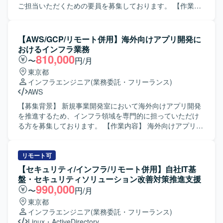
ご担当いただくための要員を募集しております。 【作業内
容】 電力システム向けネットワークおよび端末環境におい
て、現地端末の構築・セットアップ作業を行っていただき
ます。Cisco CatalystやJuniper SRXなどのネットワーク機
【AWS/GCP/リモート併用】海外向けアプリ開発に
器の設定を行い、WindowsやLinux環境でのルーティング設
おけるインフラ業務
定を実施していただきます。また、MDTを用いたタスクシ
810,000
〜
円/月
ーケンスの作成およびMDT環境の構築を行っていただきま
東京都
す。 【求める人物像】 ネットワーク機器やOSの設定作業
インフラエンジニア
(業務委託・フリーランス)
に主体的に取り組み、仕様書を読み解きながら正確に構築
AWS
作業を進めていただける方を求めております。現地での作
業において、関係者と技術的な内容を日本語で円滑にコミ
【募集背景】 新規事業開発室において海外向けアプリ開発
ュニケーションできる方が望ましいです。 【ポジションの
を推進するため、インフラ領域を専門的に担っていただけ
魅力】 電力システムという社会インフラを支える領域で、
る方を募集しております。 【作業内容】 海外向けアプリ開
ネットワーク構築から端末セットアップまで一連の構築作
発におけるインフラ業務をご担当いただきます。具体的に
業を経験することができます。Cisco CatalystやJuniper
は、AWSやGCP上でのインフラ構築・追加・改善、クロス
SRX、MDTなどの実務経験を積むことで、インフラエンジ
アカウントでのCI/CDの構築、各サービスのIaC化、セキュ
リモート可
ニアとしてのスキルを幅広く高めていただけます。 【開発
リティ要件への対応、本番環境上での安定運用と障害対応
【セキュリティ/インフラ/リモート併用】自社IT基
環境】 Cisco Catalyst、Juniper SRX、Windows系OS、
などを行っていただきます。 【求める人物像】 リモート環
盤・セキュリティソリューション改善対策推進支援
Linux、MDTを用いたネットワークおよび端末環境の構築を
境下でも他者との意思疎通を柔軟かつ円滑に行える方を求
990,000
〜
円/月
行います。
めております。ビジネス側や他エンジニアとコミュニケー
東京都
ションをとりながら、要求に対して実装上の懸念や足りな
インフラエンジニア
(業務委託・フリーランス)
い情報を非エンジニアからヒアリングし、自走して開発を
Linux
・
ActiveDirectory