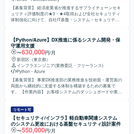
進められる方が望ましいです。また、ビジネス要求や荒い
設計の中から要件を汲み取り、実現までのプロセスを主体
【募集背景】 経済産業省が推進するサプライチェーンセキ
的に描くことができる方を歓迎いたします。 【ポジション
ュリティ評価制度の★3・★4取得および全社セキュリティ
の魅力】 新規事業開発室における海外向けアプリ開発のイ
体制強化に向けて、自社IT基盤・システム・セキュリティ
ンフラを上流から広く担当することができ、AWSやGCP、
ソリューションの改善対策を推進するための外部パートナ
IaCなどの最新技術を活用しながら、セキュリティや運用ま
ーを募集している背景がございます。 【作業内容】 セキュ
で含めたインフラ全体の設計・改善に携わることができま
リティ専門家の指示のもと、自社システム部門と密に連携
【Python/Azure】DX推進に係るシステム開発・保
す。 【開発環境】 AWS、GCP、RDS、Lambda、
しながら、システム・IT基盤のアセスメント推進をご担当
守運用支援
ApiGateway、Connect、Lex、SMS/SES、Terraform、
いただきます。自社IT環境（ネットワーク、サーバ、クラ
630,000
〜
円/月
CloudFormation、SAMなどを利用したインフラ環境での開
ウド、ID管理、エンドポイント等）の各種設定・運用状況
新宿区（東京都）
発・運用を行っております。
のヒアリングおよび現状整理、SCS評価基準と自社システ
インフラエンジニア
(業務委託・フリーランス)
ム現状とのFit&Gap分析の補助を行っていただきます。導き
Python
・
Azure
出された課題に対する具体的な技術的対策案（MFA強化、
ログ取得・監視設定、アクセス制御見直し等）の検討サポ
【募集背景】 事業DX推進部の業務推進を技術面・運営面の
ート、システム部門・ベンダーに対する要件定義・設定変
両面から継続的に支援する体制を構築するための募集で
更指示・課題管理の実行を行っていただきます。自社シス
す。 【作業内容】 お客様システムのダッシュボードや業務
テム部門へ日常的にアプローチ・伴走し、対策導入に向け
システムの新規開発や機能改善を行います。また、運用工
た説得・調整・ステータス管理、システム構成図、パラメ
程の効率化や既存プログラムの解析・調査、設計・運用に
ータシート、運用手順書、評価エビデンス等の資料作成・
関するドキュメント整備、ナレッジ蓄積などを通じてDX推
リモート可
更新もご担当いただきます。 【求める人物像】 机上の理想
進に係るシステム開発・保守運用・運用改善・ナレッジ整
【セキュリティ/インフラ】軽自動車関連システム
論ではなく実際のシステム設定や現場の運用に興味を持
備などの支援を行います。さらに、業務の標準化や属人化
のシステム更改における基盤セキュリティ設計案件
ち、自発的に手を動かせる現場密着・ハンズオン指向の方
の解消、運用品質の向上に向けた改善提案も行います。
550,000
〜
円/月
を求めております。自社システム部門へ積極的に足を運
【求める人物像】 技術面と運営面の両面から主体的に支援