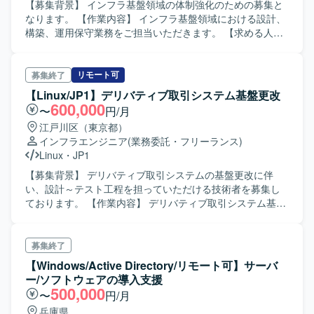
タベース環境の構築を担当していただきます。 ・本番環境
【募集背景】 インフラ基盤領域の体制強化のための募集と
へのリリース作業を実施していただきます。 ・SSOやトー
なります。 【作業内容】 インフラ基盤領域における設計、
クン管理などを含むセキュリティ設計に携わっていただき
構築、運用保守業務をご担当いただきます。 【求める人物
ます。 【求める人物像】 ・サービスの安定運用と継続的な
像】 インフラ基盤に関する知識を活かし、主体的に業務に
改善を意識して主体的に行動いただける方を求めておりま
取り組んでいただける方を求めております。 【ポジション
す。 ・関係者と連携しながらルール整備や標準化を進める
の魅力】 インフラ基盤領域において幅広い工程に関わるこ
リモート可
募集終了
ことに前向きに取り組んでいただける方を歓迎いたしま
とで、スキルの向上が期待できるポジションです。 【開発
【Linux/JP1】デリバティブ取引システム基盤更改
す。 【ポジションの魅力】 ・貿易書類に特化したクラウド
環境】 インフラ基盤環境に応じたサーバやネットワーク機
600,000
〜
円/月
サービスのSREとして、アーキテクチャ改善から運用標準
器、クラウドサービスなどを利用いたします。
江戸川区（東京都）
化まで幅広い領域に関わることができます。 ・プロダクト
インフラエンジニア
(業務委託・フリーランス)
の成長フェーズにおいて、サービス品質や開発プロセスの
Linux
・
JP1
基盤づくりに中心メンバーとして参画いただけます。 【開
発環境】 ・クラウド環境上でのSaaS型プロダクト運用およ
【募集背景】 デリバティブ取引システムの基盤更改に伴
びSRE関連ツール群を用いた開発環境となっております。
い、設計～テスト工程を担っていただける技術者を募集し
ております。 【作業内容】 デリバティブ取引システム基盤
更改プロジェクトにおいて、Linuxサーバ環境を中心とした
基本設計からテストまでをご担当いただきます。構築作業
は他チームが担当するため、主に要件を踏まえた設計書作
募集終了
成、パッケージを含む設定内容の検討・レビュー、JP1を含
【Windows/Active Directory/リモート可】サーバ
むジョブ設計の検討、各種テスト計画・テスト仕様書作成
ー/ソフトウェアの導入支援
およびテスト実施・結果検証などを行っていただきます。
500,000
〜
円/月
【求める人物像】 関係者と円滑にコミュニケーションを取
兵庫県