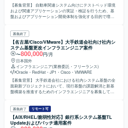
【募集背景】 自動車関連システム向けにテストベッド環境
および関連アプリケーションの実証・検証を行うため、基
盤およびアプリケーション開発体制を強化する目的で増員
募集を行っております。 【作業内容】 ・Databricksで実施
してきたPoC結果を踏まえたテストベッド環境の開発をご
担当いただきます。 ・基盤要員として、エンド側システム
募集終了
をテストベッド環境へ移行し、各種アプリケーションを試
【名古屋/Cisco/VMware】大手鉄道会社向け社内シ
行できるようにするための基盤開発を行っていただきま
ステム基盤更改インフラエンジニア案件
す。 ・Kubernetes上で各種ミドルウェアやDB、監視・ログ
800,000
〜
円/月
基盤などの構築および設定作業を実施いただきます。 ・既
日本国外
に構築済みのシステムを用いた実証において、基盤側およ
インフラエンジニア
(業務委託・フリーランス)
びアプリ側の技術的な支援や改善対応を行っていただきま
Oracle
・
RedHat
・
JP1
・
Cisco
・
VMWARE
す。 ・アプリ要員として、Kubernetesクラスター内で動作
するPythonアプリケーションの開発・改修・検証を行って
【募集背景】 大手鉄道会社における社内システム基盤の全
いただきます。 ・実証結果や検証内容を整理し、ドキュメ
面刷新プロジェクトにおいて、現行基盤の課題解消と新基
ントとしてナレッジ化していただきます。 【求める人物
盤構築を推進するためのインフラエンジニアを募集してお
像】 ・技術的な試行錯誤を楽しみながら、自ら課題を見つ
ります。 【作業内容】 既存社内システム基盤の次期基盤構
けて改善に取り組める方を求めております。 ・チームメン
築に向けたネットワーク・サーバー・ストレージ・仮想化
バーと定期的に成果や課題を共有しながら、オープンに議
基盤の設計および構築を行います。ファイアウォール、ス
リモート可
募集終了
論し合える方を歓迎いたします。 ・新しい技術要素やツー
イッチ、ストレージ、NTP、DNS、DHCP、認証基盤、無線
【AIX/RHEL/脆弱性対応】銀行系システム基盤TL
ルに対して前向きにキャッチアップし、知見として蓄積・
LAN コントローラなどの各種機器・サービスの設定および
Updateおよびパッチ適用案件
共有していただける方を想定しております。 ・自律的にタ
検証作業を担当していただきます。また、VMware Cloud