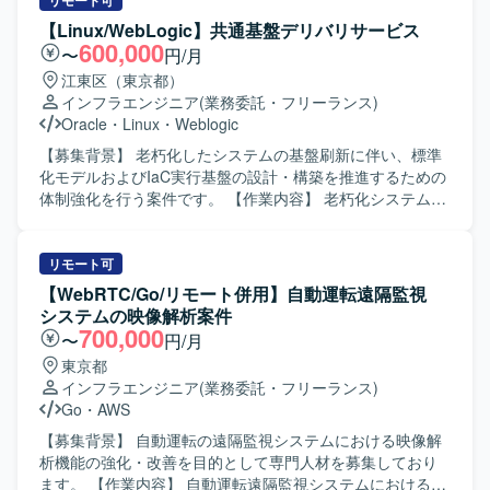
す。変動する業務量へ柔軟に対応し、PMI案件の推進力を高
リモート可
ェーズに継続して参画し、監視および運用周りの設計から
めるために経験豊富な方に即戦力としてご活躍いただきた
【Linux/WebLogic】共通基盤デリバリサービス
実装までを一貫して担うことができます。AWSネイティブ
く、本案件を募集いたします。 【作業内容】 M&A成立後の
600,000
〜
円/月
の監視機能や周辺ツールを活用しながら、実運用を見据え
PMI案件発生時に、プロジェクトリーダーとしてITインフラ
江東区（東京都）
た仕組みづくりに深く関与できる点が魅力です。 【開発環
統合プロジェクトの中心的な役割を担っていただきます。
インフラエンジニア
(業務委託・フリーランス)
境】 AWS環境上で、Cloud Watch、Event Bridge、Alarm、
PMIの規模によっては外部パートナーとチームを編成し、統
Oracle
・
Linux
・
Weblogic
OpsItem、OpsCenterなどのAWSネイティブサービスを中
合作業の計画策定や推進、関係者調整を行っていただきま
心に利用します。運用・タスク管理ツールとして
す。具体的には、Active DirectoryやEntra IDへの統合、
【募集背景】 老朽化したシステムの基盤刷新に伴い、標準
Redmine、Lanscopeなどを利用します。
Microsoft365やGoogle Workspaceの導入支援、WAN回線の
化モデルおよびIaC実行基盤の設計・構築を推進するための
敷設やVPNの導入支援、既存PCのリプレースやMDM導入支
体制強化を行う案件です。 【作業内容】 老朽化システムの
援、ハードウェアおよびライセンス資産の見直しなどに関
基盤刷新プロジェクトにおいて、共通基盤デリバリサービ
わっていただきます。また、ITサービスグループが抱える
スの標準化モデル設計をご担当いただきます。 Oracle
課題に対して、新規サービス（EDR、ゼロタッチデプロイ
WebLogic Serverを中心としたWebシステム基盤の設計・構
リモート可
メントなど）の比較・技術検証、ヘルプデスクからのエス
築および運用設計を行っていただきます。 Terraformや
【WebRTC/Go/リモート併用】自動運転遠隔監視
カレーション案件のサポート、既存サービスの高度化支援
Ansibleなどを用いたIaC実行基盤の設計・構築や、自動化ス
システムの映像解析案件
（ツール間連携、AI活用など）、グループ会社へのITサポー
クリプト・テストコードの整備を行っていただきます。
700,000
〜
円/月
ト体制の強化支援などの業務にも携わっていただきます。
RHELやOracleLinux、Windows Server上でのApache、
東京都
【求める人物像】 ITインフラ領域において主体的にプロジ
Tomcat、WebLogic、IISなどのミドルウェア設計・設定お
インフラエンジニア
(業務委託・フリーランス)
ェクトを推進でき、関係部門や外部パートナーと円滑にコ
よび検証作業を実施いただきます。 JP1、HULFT、
Go
・
AWS
ミュニケーションを取りながら調整・合意形成を進められ
Pacemakerなどを含む基盤構成要素の設計レビューやパフ
る方を求めております。変化の多い環境下でも柔軟に対応
ォーマンス・安定性の検証を実施いただきます。 【求める
【募集背景】 自動運転の遠隔監視システムにおける映像解
し、自ら課題を発見して解決策を提案・実行していただけ
人物像】 インフラ基盤標準化や自動化に関心を持ち、主体
析機能の強化・改善を目的として専門人材を募集しており
る方にご活躍いただきたいと考えております。 【ポジショ
的に改善提案をしていただける方を求めております。 関係
ます。 【作業内容】 自動運転遠隔監視システムにおける映