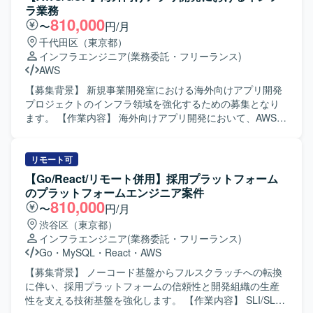
通じて、技術力だけでなく提案力やリーダーシップも磨い
ます。SiteCoreのバージョンアップ対応や、不要なプロセ
ラ業務
ていただけるポジションです。 【開発環境】 Oracle Cloud
スやサービスを起動しないようにするための設計見直し、
810,000
〜
円/月
Infrastructure(OCI)を中心としたクラウド環境をベースに、
設定変更、無影響確認テストなどを行っていただきます。
千代田区（東京都）
監視やバックアップ、セキュリティ、運用などの非機能要
不要プロセスの洗い出し、基盤設定内容に応じた設計書修
インフラエンジニア
(業務委託・フリーランス)
件を考慮したインフラ設計・構築を行っていただきます。
正、リリース手順およびフォールバック手順の策定もご担
AWS
当いただきます。さらに、SecretManager内で利用してい
るパスワードの自動ローテーション対応として、影響調
【募集背景】 新規事業開発室における海外向けアプリ開発
査、必要に応じたプログラム修正、基盤設計書修正、ロー
プロジェクトのインフラ領域を強化するための募集となり
テーション用Lambda作成、ローテーション方法および手順
ます。 【作業内容】 海外向けアプリ開発において、AWSお
の作成、無影響確認、移行手順作成から本番リリースまで
よびGCP上のインフラ構築・追加・改善をご担当いただき
を実施していただきます。加えて、IMDSv1廃止対応とし
ます。クロスアカウントでのCI/CDの構築や、各種サービス
て、IMDSのメタデータバージョン設定変更によるIMDSv2
のIaC化を進めていただきます。また、セキュリティ要件へ
リモート可
利用の強制とその確認、影響調査、必要に応じたプログラ
の対応や、本番環境上での安定運用および障害対応も行っ
【Go/React/リモート併用】採用プラットフォーム
ム修正、基盤設計書修正、IMDSv2への設定変更、無影響確
ていただきます。 【求める人物像】 リモート環境下でも、
のプラットフォームエンジニア案件
認、移行手順作成から本番リリースまでをご対応いただき
ビジネス側や他エンジニアと柔軟かつ円滑にコミュニケー
810,000
〜
円/月
ます。 【求める人物像】 AWSおよびWindowsServerの設
ションが取れる方を求めております。要求に対して実装上
渋谷区（東京都）
計、構築、運用に関する実務経験を活かしながら、ミドル
の懸念や不足情報を非エンジニアから主体的にヒアリング
インフラエンジニア
(業務委託・フリーランス)
ウェアや基盤設定の変更に伴う影響範囲を丁寧に調査し、
し、自走して開発を進められる方が望ましいです。ビジネ
Go
・
MySQL
・
React
・
AWS
設計書や手順書の整備を粘り強く進めていただける方を求
ス要求や荒い設計の中から要件を汲み取り、実現までのプ
めています。関係者と連携しながら、バージョンアップや
ロセスを描くことができる方を歓迎いたします。 【ポジシ
【募集背景】 ノーコード基盤からフルスクラッチへの転換
設定変更を安全かつ計画的に推進していただける方が望ま
ョンの魅力】 海外向け新規事業のアプリ開発において、
に伴い、採用プラットフォームの信頼性と開発組織の生産
しいです。 【ポジションの魅力】 大手金融系プラットフォ
AWSおよびGCPを活用したモダンなインフラ設計・構築に
性を支える技術基盤を強化します。 【作業内容】 SLI/SLO
ームの基盤更改プロジェクトに参画し、AWS上のWindows