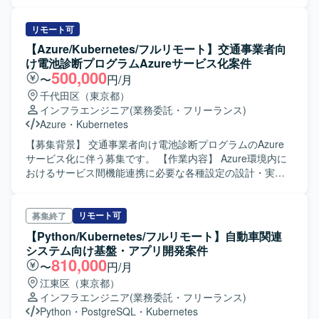
携わることができます。サーバーレスやIaCなど最新の技術
の定義、エラーバジェット運用の立ち上げ、信頼性基準の
系システムや各種ミドルウェアのバージョンアップ対応、
要素を活用しながら、セキュリティや運用も含めた広い領
策定を行います。AWSおよびTerraformを用いたインフラの
SecretManagerやIMDSv2対応など、セキュリティや可用性
域で経験を積むことができます。 【開発環境】
設計・構築、Observability基盤の構築、インシデント対応お
リモート可
向上に直結する業務に携わることができます。クラウド基
AWS（RDS、Lambda、ApiGateway、Connect、Lex、
よびポストモーテム文化の醸成を担います。CI/CDの継続的
【Azure/Kubernetes/フルリモート】交通事業者向
盤やミドルウェア周りの知見を幅広く深めることができる
SMS/SES）、GCP、Terraform、CloudFormation、SAMな
改善や自動化、バックエンド・フロントエンドと連携した
け電池診断プログラムAzureサービス化案件
環境です。 【開発環境】 AWS環境上のWindowsServerを中
どを利用したインフラ環境となります。
アーキテクチャ設計、パフォーマンスチューニングを行い
500,000
〜
円/月
心としたシステム基盤上で、SiteCoreなど各種ミドルウェ
ます。 【求める人物像】 新しい技術や未知の課題に柔軟に
千代田区（東京都）
アやSecretManager、Lambda、IMDSv2などのサービスを
対応し、積極的に挑戦できる方を求めています。正解のな
インフラエンジニア
(業務委託・フリーランス)
利用した構成となっています。
い状況でも仕組みや基準をゼロから作り上げ、オーナーシ
Azure
・
Kubernetes
ップを持って基盤を育てられる方を歓迎します。データに
基づいた意思決定を行い、チームで最適解を導ける方を求
【募集背景】 交通事業者向け電池診断プログラムのAzure
めています。 【ポジションの魅力】 プラットフォームおよ
サービス化に伴う募集です。 【作業内容】 Azure環境内に
び信頼性基盤をゼロから立ち上げるフェーズであり、広い
おけるサービス間機能連携に必要な各種設定の設計・実装
裁量を持って意思決定できます。将来的にはSRE・プラッ
を担当します。コンテナ構築、メッセージ連携、ログ管
トフォームチームの組成やエンジニア組織のリードも見据
理、認証、ストレージ連携を行います。プロジェクトはア
えられるポジションです。 【開発環境】 インフラはAWS、
ジャイルで進行する想定です。 【求める人物像】 Azure環
リモート可
募集終了
Terraformを使用します。バージョン管理はGitHub、社内コ
境におけるサービス連携の設計・実装を主体的に推進でき
【Python/Kubernetes/フルリモート】自動車関連
ミュニケーションはSlack、デザインはFigma、ドキュメン
る方を求めています。 【ポジションの魅力】 Azureの各種
システム向け基盤・アプリ開発案件
ト管理はNotionを使用します。バックエンドはGo、フロン
マネージドサービスを活用したサービス化に携わることが
810,000
〜
円/月
トエンドはReact、データベースはMySQLおよび
できます。 【開発環境】 Azure、Kubernetes Service、
江東区（東京都）
PostgreSQLを使用します。LLMとしてOpenAI、Claudeな
Container Registory、Service Bus、Moniter Logs、
インフラエンジニア
(業務委託・フリーランス)
どを活用します。
EntraID、Blob Storageを使用します。
Python
・
PostgreSQL
・
Kubernetes