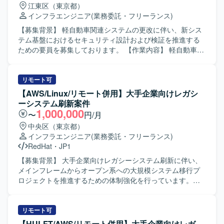
江東区（東京都）
び、疑問点をその場で解消しながら前向きに推進できるフ
し、業務の標準化や属人化の解消、運用品質の向上に向け
インフラエンジニア
(業務委託・フリーランス)
ットワークの軽さとコミュニケーション意欲をお持ちの方
た改善提案を継続的に行っていただける方を求めていま
が望ましいです。セキュリティの専門知識を実務を通じて
す。 【ポジションの魅力】 事業DX推進部の一員として、お
【募集背景】 軽自動車関連システムの更改に伴い、新シス
吸収し、ステップアップしたいというキャッチアップ力と
客様のダッシュボードや業務システムの開発から運用改
テム基盤におけるセキュリティ設計および検証を推進する
向上心をお持ちの方にマッチする案件です。 【ポジション
善、ナレッジ蓄積まで一貫して関わることで、DX推進にお
ための要員を募集しております。 【作業内容】 軽自動車関
の魅力】 経済産業省が推進するセキュリティ評価制度への
ける幅広い経験と知見を蓄積していただけます。継続的な
連システムのシステム更改プロジェクトにおいて、システ
対応プロジェクトに参画し、全社レベルのセキュリティ体
協力体制のもとで、業務プロセス改善や標準化にも深く関
ム基盤構成におけるセキュリティ設計・構築・試験を担当
制強化に直接関わることができるポジションです。セキュ
与していただけます。 【開発環境】 Azure上の各種リソー
していただきます。現行システムおよび要件を踏まえた基
リモート可
リティ専門家やPMと協働しながら、アセスメントから対策
ス（ADF、AML、BLOB、AppService）やPowerBIを活用
盤構成設計、セキュリティ対策製品の選定・設定方針策
【AWS/Linux/リモート併用】大手企業向けレガシ
導入、運用定着まで一連のプロセスに深く関与できるた
し、ダッシュボードや業務システムの開発・運用を行いま
定、環境構築およびシステム基盤テストまで一連の工程に
ーシステム刷新案件
め、セキュリティ分野およびインフラ領域の実務経験と知
す。
関与していただきます。 【求める人物像】 基盤構成やセキ
1,000,000
〜
円/月
見を大きく高めていただけます。 【開発環境】 自社IT基盤
ュリティ対策に関する知見を活かし、自律的に設計・検証
中央区（東京都）
としてネットワーク、サーバ（Windows、Linux）、クラウ
を推進できる方を求めております。関係者とのコミュニケ
インフラエンジニア
(業務委託・フリーランス)
ド環境（AWS、Azure等）、ID管理（Active Directory、
ーションを図りながら、長期にわたり責任感を持って取り
RedHat
・
JP1
Microsoft Entra ID等）を対象とした環境でのアセスメント
組んでいただける方にマッチするポジションです。 【ポジ
および改善支援となります。
ションの魅力】 大規模なシステム更改プロジェクトにおい
【募集背景】 大手企業向けレガシーシステム刷新に伴い、
て、要件定義からシステム基盤テストまで長期にわたり一
メインフレームからオープン系への大規模システム移行プ
貫して参画いただけるため、セキュリティ設計・基盤設計
ロジェクトを推進するための体制強化を行っています。
双方のスキルを高めることができます。複数のセキュリテ
【作業内容】 メインフレーム（ホスト）からオープン系
ィ製品を組み合わせた実践的な設計・検証経験を積むこと
（Red Hat Linux / AWS）への大規模システム移行プロジェ
ができる環境です。 【開発環境】 セキュリティ対策製品を
クトに参画していただきます。インフラ基盤、ミドルウェ
リモート可
組み合わせたシステム基盤環境上で、検証用環境と作業用
ア、運用設計の専門チームに分かれ、JP1/IM3を用いた監視
【HULFT/AWS/リモート併用】大手企業向けレガ