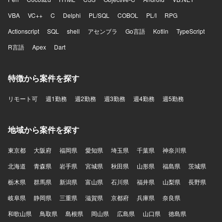
VBA
VC++
C
Delphi
PL/SQL
COBOL
PL/I
RPG
Actionscript
SQL
shell
アセンブラ
Go言語
Kotlin
TypeScript
R言語
Apex
Dart
特徴から案件を探す
リモート可
週1勤務
週2勤務
週3勤務
週4勤務
週5勤務
地域から案件を探す
東京都
大阪府
福岡県
愛知県
埼玉県
千葉県
神奈川県
北海道
青森県
岩手県
宮城県
秋田県
山形県
福島県
茨城県
栃木県
群馬県
新潟県
富山県
石川県
福井県
山梨県
長野県
岐阜県
静岡県
三重県
滋賀県
京都府
兵庫県
奈良県
和歌山県
鳥取県
島根県
岡山県
広島県
山口県
徳島県