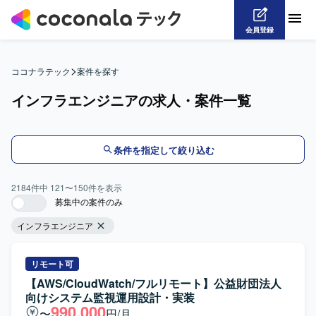
会員登録
>
ココナラテック
案件を探す
インフラエンジニアの求人・案件一覧
条件を指定して絞り込む
2184
件中
121
〜
150
件を表示
募集中の案件のみ
インフラエンジニア
リモート可
【AWS/CloudWatch/フルリモート】公益財団法人
向けシステム監視運用設計・実装
990,000
〜
円/月