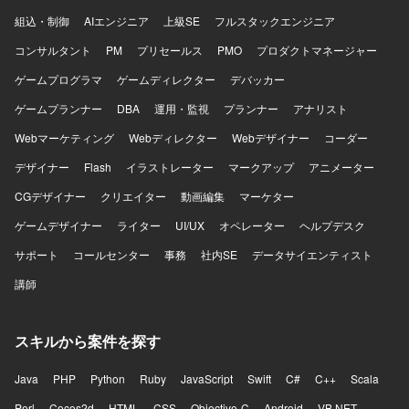
組込・制御
AIエンジニア
上級SE
フルスタックエンジニア
コンサルタント
PM
プリセールス
PMO
プロダクトマネージャー
ゲームプログラマ
ゲームディレクター
デバッカー
ゲームプランナー
DBA
運用・監視
プランナー
アナリスト
Webマーケティング
Webディレクター
Webデザイナー
コーダー
デザイナー
Flash
イラストレーター
マークアップ
アニメーター
CGデザイナー
クリエイター
動画編集
マーケター
ゲームデザイナー
ライター
UI/UX
オペレーター
ヘルプデスク
サポート
コールセンター
事務
社内SE
データサイエンティスト
講師
スキルから案件を探す
Java
PHP
Python
Ruby
JavaScript
Swift
C#
C++
Scala
Perl
Cocos2d
HTML
CSS
Objective-C
Android
VB.NET