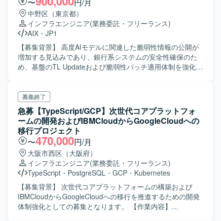
900,000
〜
円/月
スクを管理し、ゴールから逆算して動ける方にマッチする
Foundation を中心とした仮想化基盤の設計・構築、Oracle
中野区（東京都）
ポジションです。 【ポジションの魅力】 ・自動車関連の先
データベースや HULFT などを用いたデータ連携基盤の設
インフラエンジニア
(業務委託・フリーランス)
進的なシステム領域において、テストベッド環境の構築や
定、Pacemaker による冗長化構成の設計・保全にも携わっ
AIX
・
JP1
実証など上流フェーズから関わることができます。 ・
ていただきます。加えて、Zabbix や Cacti による統合監視
Kubernetesを中心としたモダンな基盤技術や各種ミドルウ
設計、JP1/AJS3 によるジョブ管理設計、Veeam や HYCU
【募集背景】 高度AIモデルに関連した脆弱性情報の公開が
ェア、Pythonによるアプリ開発など、幅広い技術スタック
などを用いたバックアップ・データ保護設計、各種ログ管
増加する見込みであり、銀行系システムの安全性確保のた
を実務で扱うことができます。 ・PoCや実証を通じて、ア
理・分析基盤の構築・運用設計も行っていただきます。
め、基盤のTL Updateおよび脆弱性パッチ適用体制を強化す
ーキテクチャ設計や技術選定にも関与できるため、技術的
【求める人物像】 各種インフラ管理ツールや最新のセキュ
る必要があるための募集となります。 【作業内容】 AIXサ
な成長機会が多い環境です。 ・ナレッジの整理・文章化を
リティソリューションに対して主体的にキャッチアップで
ーバ64台を対象としたTL Update作業を行い、準備から開
重視しているため、技術ドキュメント作成や情報発信のス
きる方を求めております。プロジェクトメンバーと連携し
発・準本番・本番・災対環境まで順次適用していただきま
募集終了
キルも磨いていただけます。 【開発環境】 ・Kubernetesク
ながら柔軟かつ円滑にコミュニケーションを図り、複数の
す。パッチ適用前のアセスメント、適用手順の作成、開発
急募【TypeScript/GCP】次世代コアプラットフォ
ラスター環境 ・Databricks ・各種ミドルウェア
プロダクトを横断した調整や検討を前向きに進められる方
環境での適用テストおよび無影響確認、ミドルウェア停止
ームの開発およびIBMCloudからGoogleCloudへの
（PostgreSQL, Redis, MongoDB, Kafka, Mosquitto,
が望ましいです。 【ポジションの魅力】 大規模な社内シス
やPowerHAサービス切り替えを伴う各環境への適用を実施
移行プロジェクト
RabbitMQ, Triton Inference Server, elasticsearch, grafana,
テム基盤の更改プロジェクトに参画することで、ネットワ
していただきます。 また、AIX／RHEL／WASを対象とし
470,000
〜
円/月
fluentd, metricbeat, cert-manager, keycloakなど） ・
ーク、サーバー、仮想化、監視、ジョブ管理、バックアッ
て、お客様側で必要と判断されたセキュリティパッチを迅
Pythonを用いたアプリケーション開発 ・Jira / Confluence
大阪市西区（大阪府）
プなど幅広いインフラ技術に横断的に関わることができま
速に判定し、指定時間内で開発環境でのテストから無影響
等のドキュメント・タスク管理ツール
インフラエンジニア
(業務委託・フリーランス)
す。長期にわたる計画的なプロジェクトの中で、要件検討
確認、本番適用まで一連の作業を対応していただきます。
TypeScript
・
PostgreSQL
・
GCP
・
Kubernetes
から設計、構築、テスト、切替まで一連のフェーズに携わ
直近は手作業でのパッチ適用により手順とプロセスを確立
ることで、上流から下流までの経験を積むことができ、最
し、中長期的にはAnsibleを用いたパッチ適用自動化環境の
【募集背景】 次世代コアプラットフォームの構築および
新の製品やソリューションを用いた基盤構築スキルを高め
構築にも関わっていただきます。 【求める人物像】 大規模
IBMCloudからGoogleCloudへの移行を推進するための開発
ることができます。 【開発環境】 Cisco 製スイッチおよび
な基盤環境での作業において、手順やルールを順守しなが
体制強化としての募集となります。 【作業内容】
ファイアウォール、NetApp ストレージ、NTP/DNS/DHCP/
ら丁寧に作業を進められる方を求めています。短い時間軸
GoogleCloud環境の構築・検証から設計、実装、テストま