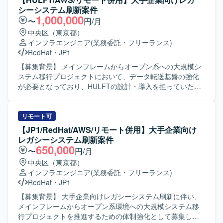
環境を使い分けながら設計・試験を実施していただきま
運用への切り替えに伴う各種設計・構築および関連業務を
シーシステム刷新案件
す。
実施していただきます。また、顧客向けの方式説明書や各
1,000,000
〜
円/月
種ドキュメントの作成も担当していただきます。 【求める
中央区（東京都）
人物像】 汎用機とオープン系双方の技術に対して主体的に
インフラエンジニア
(業務委託・フリーランス)
キャッチアップしながら取り組んでいただける方を求めて
RedHat
・
JP1
います。関係者と円滑にコミュニケーションを取りなが
ら、ドキュメント作成や説明などの業務も丁寧に対応して
【募集背景】 メインフレームからオープン系への大規模シ
いただける方が望ましいです。 【ポジションの魅力】 大規
ステム移行プロジェクトにおいて、データ転送基盤の強化
模なレガシーシステム刷新プロジェクトに携わることで、
が必要となっており、HULFTの設計・導入を担っていただ
汎用機からオープン系への移行に関する知見を幅広く習得
ける方を募集しております。 【作業内容】 メインフレーム
していただけます。インフラ基盤からミドルウェア、運用
からRed Hat LinuxやAWSへの大規模システム移行プロジェ
設計まで一連の工程に関わることで、上流から下流までの
クトに参画していただきます。インフラ基盤、ミドルウェ
リモート可
経験を積むことができます。 【開発環境】 AWS、Red Hat
ア、運用設計の専門チームの一員として、HULFTを用いた
【JP1/RedHat/AWS/リモート併用】大手企業向け
Linux、Openframe、HULFT8/10、SMAIL、JP1/AJS、
データ転送方式の検討および設計、導入を行っていただき
レガシーシステム刷新案件
JP1/IM3、OpenMagic、Tibero などを利用しています。
ます。また、JP1/IM3への監視運用切り替えに関連する業務
650,000
〜
円/月
や、各種ドキュメントの作成などもご対応いただきます。
中央区（東京都）
【求める人物像】 関係者とコミュニケーションを取りなが
インフラエンジニア
(業務委託・フリーランス)
ら主体的に業務を進めていただける方を求めております。
RedHat
・
JP1
顧客への説明資料作成や方式説明に抵抗がなく、技術面と
ドキュメント作成の双方にバランスよく取り組んでいただ
【募集背景】 大手企業向けレガシーシステム刷新に伴い、
ける方が望ましいです。 【ポジションの魅力】 大規模なレ
メインフレームからオープン系環境への大規模システム移
ガシーシステム刷新プロジェクトに参画することで、メイ
行プロジェクトを推進するための体制強化として募集して