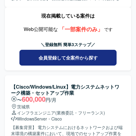
ンの魅力】 継続的に発生するPMI案件を通じて、M&Aにお
者と円滑にコミュニケーションを取りながら、ドキュメン
像データの解析業務を担当していただきます。映像伝達プ
けるIT統合の実務経験を豊富に積むことができます。ID基
トを整理しつつ粘り強く作業を進めていただける方が望ま
ロトコルを用いたデバッグや、解析結果を踏まえた課題抽
現在掲載している案件は
盤、コラボレーションツール、ネットワーク、エンドポイ
しいです。 新しいツールやプロダクトのキャッチアップに
出・改善検討などを行っていただきます。 【求める人物
ント管理など幅広いITインフラ領域に携われるため、技
前向きに取り組んでいただける方を歓迎いたします。 【ポ
像】 自律的に業務を推進し、関係者と円滑にコミュニケー
術・知見の幅を広げられる環境です。また、新規サービス
ジションの魅力】 大規模な基盤刷新プロジェクトにおい
「一部案件のみ」
ションを取りながら問題解決に取り組んでいただける方を
Web公開可能な
です
の技術検証や既存サービスの高度化といった戦略的なテー
て、標準化モデルやIaC実行基盤の設計・構築に上流から携
求めております。技術的な検証やデバッグ作業を粘り強く
マにも関与できるため、企画・検証から実務まで一貫した
わることができます。 WebLogicを中心としたエンタープラ
行っていただける方が望ましいです。 【ポジションの魅
＼登録無料 簡単3ステップ／
経験を積むことができます。 【開発環境】 Active Directory
イズ向けミドルウェアや、Terraform・AnsibleなどのIaCツ
力】 自動運転という先端領域の遠隔監視システムに携わる
/ Entra ID、Microsoft365、Google Workspace、WAN / LAN
ールを実務で活用しながらスキルを高めていただけます。
ことで、映像解析や映像伝達プロトコルに関する高度な知
会員登録して全案件から探す
/ VPN、PCキッティング、MDM（Intune, Jamf 等）、
複数のOSや各種ミドルウェア、バッチ基盤など幅広い技術
見を深めていただけます。今後の事業展開にもつながるシ
EDR、ゼロタッチデプロイメント（Autopilot, Apple DEP
要素に触れることで、インフラアーキテクトとしてのキャ
ステムの品質向上に直接貢献していただけるポジションで
等）、Windows / Linuxサーバ、Azure、AWS、各種セキュ
リア形成につなげていただけます。 【開発環境】 OS：
す。 【開発環境】 映像伝達プロトコルとしてSRTや
リティソリューション、iPaaS、RPAなどを活用したITイン
RHEL、OracleLinux、Windows Server WEBAP：Apache、
WebRTCを利用した環境での解析・デバッグを行っていた
フラ環境です。
Tomcat、WebLogic、IIS バッチ：JP1、HULFT クラスタ：
だきます。クラウド基盤としてAWS環境を利用するケース
【Cisco/Windows/Linux】電力システムネットワ
Pacemaker IaC：Terraform、Ansible、ServerSpec
もございます。
ーク構築・セットアップ作業
600,000
〜
円/月
茨城県
インフラエンジニア
(業務委託・フリーランス)
WindowsServer
・
Cisco
【募集背景】 電力システムにおけるネットワークおよび端
末環境の構築案件において、現地でのセットアップ作業を