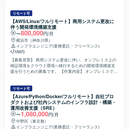
ンフレームからオープン系への移行に関する知見を幅広く
おります。 【作業内容】 メインフレームからRed Hat
習得していただけます。HULFTやJP1などの製品を活用し
LinuxおよびAWS環境へのシステム移行プロジェクトに参画
たデータ転送および監視運用の設計・導入経験を積むこと
いただきます。インフラ基盤、ミドルウェア、運用設計の
リモート可
ができ、今後のキャリア形成においても有用な実績となり
専門チームの一員として、JP1/IM3を用いた監視運用への切
【AWS/Linux/フルリモート】商用システム更改に
ます。 【開発環境】 AWS、Red Hat Linux、Openframe、
り替えに関する設計・構築、顧客向け方式説明書の作成、
伴う開発環境構築支援
HULFT8/10、SMAIL、JP1/AJS、IM3、OpenMagic、
その他関連業務をご担当いただきます。 【求める人物像】
800,000
〜
円/月
Tiberoなどを利用しております。
大規模なシステム移行プロジェクトにおいて主体的に業務
横浜市（神奈川県）
を推進いただける方を求めております。顧客とのコミュニ
インフラエンジニア
(業務委託・フリーランス)
ケーションを円滑に行いながら、ドキュメント作成や設計
AWS
内容の説明を丁寧に行っていただける方を歓迎いたしま
す。 【ポジションの魅力】 メインフレームからオープン系
【募集背景】 商用システム更改に伴い、オンプレミス上の
への大規模移行という上流から関われるプロジェクトに参
検証環境をクラウド環境へ移行するための開発環境構築支
加いただけます。AWSやRed Hat Linuxなどの最新のインフ
援を行うための募集です。 【作業内容】 オンプレミスで構
ラ環境と、JP1/IM3を中心とした運用設計・構築の経験を同
築されている既存検証環境の構成および構築手順書を参照
時に積むことができ、今後のキャリア形成においても大き
し、AWS環境上に同等の開発環境を構築していただきま
な強みとなる環境です。 【開発環境】 AWS、Red Hat
す。AWS特有のネットワーク設定については、お客様と内
リモート可
Linux、Openframe、HULFT8/10、SMAIL、JP1/AJS、
容を確認しながら設計・設定を進めていただきます。 【求
【Azure/Python/Docker/フルリモート】自社プロ
IM3、OpenMagic、Tiberoなどの環境でシステム移行および
める人物像】 与えられた手順や要件を踏まえて、自立して
ダクトおよび社内システムのインフラ設計・構築・
運用設計を行っております。
環境構築作業を進められる方を求めています。お客様とコ
運用改善支援（SRE）
ミュニケーションを取りながら、不明点を積極的に確認
1,080,000
〜
円/月
し、段階的に環境を仕上げていける方です。 【ポジション
中野区（東京都）
の魅力】 オンプレミスからクラウドへの移行案件に関わる
インフラエンジニア
(業務委託・フリーランス)
ことで、AWS上でのネットワーク設計や環境構築の実務経