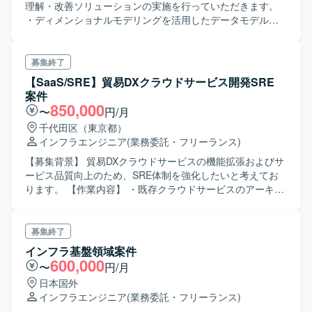
ジニアとしてのスキルを一貫して伸ばせる環境です。 【開
理解・改善ソリューションの実施を行っていただきます。
発環境】 Power Automate Desktopを中心としたRPA開発環
・ディメンショナルモデリングを活用したデータモデル設
境での業務となります。
計・データパイプラインの改善を行っていただきます。 ・
Airflow DAG,dbtなどによるSnowflake上でのデータパイプラ
イン構築・実装を行っていただきます。 ・データパイプラ
募集終了
インの運用監視・障害対応などの運用を行っていただきま
【SaaS/SRE】貿易DXクラウドサービス開発SRE
す。 ・技術的な提案・検証（メタデータ管理、データ品質
案件
管理など）を行っていただきます。 【ポジションの魅力】
850,000
〜
円/月
・データモデリングについて更なるスキルアップにつなげ
千代田区（東京都）
ていただける案件でございます。 【開発環境】 開発言語：
インフラエンジニア
(業務委託・フリーランス)
Python, SQL 等 開発/運用環境： Docker, VSCode, IntelliJ,
GitLab, GitLab CI, Claude Code, GitHub Copilot, JetBrains
【募集背景】 貿易DXクラウドサービスの機能拡張およびサ
AI Assistant データ基盤： Snowflake ワークフロー管理：
ービス品質向上のため、SRE体制を強化したいと考えてお
Amazon Managed Workflows for Apache Airflow (MWAA)​
ります。 【作業内容】 ・既存クラウドサービスのアーキテ
インフラ環境： AWS [AppFlow, MWAA, S3 等]​（※インフラ
クチャ改善（Single TenantからMulti Tenantへの変更など）
の設計・構築・運用は別担当） 社内ツール： Confluence,
を実施していただきます。 ・自動テストの仕組みを設計
JIRA, Redmine, Slack, Zoom, Google Meet 外部SaaS：
し、その運用および実施を行っていただきます。 ・ソース
募集終了
Salesforce, Marketo, GA4, Datadog, Zendesk等
コード管理および運用標準化（GitHubの運用ルール策定な
インフラ基盤領域案件
ど）を推進していただきます。 ・CI／CDパイプラインの改
600,000
〜
円/月
善および自動化を行っていただきます。 ・自社プロダクト
日本国外
を顧客へ導入する際のプロセス標準化に取り組んでいただ
インフラエンジニア
(業務委託・フリーランス)
きます。 ・開発環境、結合環境、本番環境および各種デー