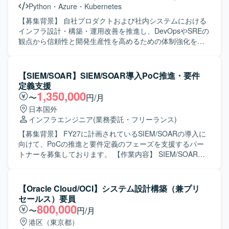
Python
・
Azure
・
Kubernetes
験を積むことができます。既存手順書をベースにしつつ
も、クラウド特有の設計検討にも携わることができます。
【募集背景】 自社プロダクトおよび社内システムにおける
【開発環境】 AWS上の各種サービスおよびLinux（RHEL
インフラ設計・構築・運用改善を推進し、DevOpsやSREの
系）を用いた開発環境構築となります。
観点から信頼性と開発生産性を高めるための体制強化を行
うための募集です。 【作業内容】 自社プロダクトおよび社
内システムのインフラ設計・構築・運用改善をリードして
いただきます。会計データを扱う高いセキュリティ要件を
【SIEM/SOAR】SIEM/SOAR導入PoC推進・要件
満たしながら、開発チームが迅速かつ安全にデプロイでき
定義支援
る環境を構築していただきます。SLI/SLOによる信頼性の指
1,350,000
〜
円/月
標化、IaCによる再現性のある基盤づくり、監視・オブザー
日本国外
バビリティ基盤の整備を通じて、属人化しない運用体制を
インフラエンジニア
(業務委託・フリーランス)
組織に根付かせていただきます。 【求める人物像】 インフ
ラやSRE領域に強い関心を持ち、DevOpsの推進や運用改善
【募集背景】 FY27に計画されているSIEM/SOARの導入に
に主体的に取り組んでいただける方を求めています。開発
向けて、PoCの推進と要件定義のフェーズを支援するパー
チームと連携しながら、信頼性向上とデリバリー速度の両
トナーを募集しております。 【作業内容】 SIEM/SOAR導
立を意識して行動できる方が望ましいです。 【ポジション
入に向けたPoC計画および推進をご担当いただきます。
の魅力】 自社プロダクトと社内システムの双方に関わりな
SOAR導入に向けた要件定義支援を行っていただきます。現
がら、クラウドインフラ、IaC、監視基盤、DevOpsなど
行運用課題の整理および改善提案を実施していただきま
【Oracle Cloud/OCI】システム設計構築（兼プリ
SRE領域全般をリードできるポジションです。会計データ
す。監視運用、インシデント対応、プレイブック運用など
セールス）要員
という高いセキュリティ要件下での設計・運用経験を通じ
を含む運用設計の検討支援を行っていただきます。ベンダ
800,000
〜
円/月
て、信頼性工学や運用自動化のスキルを幅広く身につけて
ー選定および評価支援、プロジェクト推進支援にも携わっ
港区（東京都）
いただけます。 【開発環境】 Azureを中心としたクラウド
ていただきます。 【求める人物像】 技術的な観点から主体