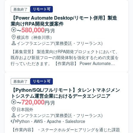
認証基盤機器、VMware Cloud Foundation、Windows
でのパッチ適用が求められるため、状況変化に柔軟に対応
で一連の工程をご担当いただきます。具体的には、
Server、Red Hat 系 OS、Oracle データベース、HULFT、
しながら、チーム内で円滑にコミュニケーションを取り、
Terraformコードを用いたGoogleCloud環境の構築・検証・
リモート可
募集終了
Pacemaker、Postfix、squid、Zabbix、Cacti、JP1/AJS3、
主体的に課題解決へ動ける方が望ましいです。 【ポジショ
調整、バックエンド開発、メッセージング基盤（MQTT
【Power Automate Desktop/リモート併用】製造
Cisco Secure Network Analytics、ThousandEyes、CSLU、
ンの魅力】 銀行系システムという重要度の高いインフラ基
Broker）との連携処理の実装など、基盤構築と初期のコア
業向けRPA開発支援案件
rsyslog、Veeam Backup & Replication、HYCU for M365 な
盤において、AIXやRHEL、WASを対象とした大規模TL
実装にフォーカスして対応いただきます。 【求める人物
580,000
〜
円/月
どを利用したインフラ環境です。
Updateおよび脆弱性対応に携わることができます。パッチ
像】 クラウドネイティブなアーキテクチャへの関心が高
横浜市（神奈川県）
適用プロセスの標準化から自動化環境の構築まで関与でき
く、新しい技術やサービスに対して主体的にキャッチアッ
インフラエンジニア
(業務委託・フリーランス)
るため、インフラ運用・セキュリティ対応の実務経験を幅
プしながら取り組める方を求めています。また、インフラ
広く積むことができます。 【開発環境】 AIX 7.2 TL2から
とアプリケーションの両面に跨るタスクに柔軟に対応し、
【募集背景】 製造業向けRPA開発プロジェクトにおいて、
TL5へのアップデート環境で、PowerHAによるクラスタ構
チームと協調しながら着実に作業を進められる方が望まし
既存および新規フローの開発体制を強化するための支援を
成が組まれたサーバ群を扱います。ミドルウェアとして
いです。 【ポジションの魅力】 GoogleCloudを中心とした
行っていただきます。 【作業内容】 Power Automate
Netcool/OMNIbusやJP1などが導入されており、AIX／
最新のクラウドネイティブ技術スタックに携わりながら、
Desktopを用いたRPAの基本設計からテストまで一連の工程
RHEL／WASを対象にしたパッチ適用およびAnsibleによる
次世代コアプラットフォームの基盤構築およびコア機能の
を担当していただきます。 業務フローの整理や仕様確認を
自動化を検討している環境です。
実装に深く関与できるポジションです。インフラ構築から
行いながら、自動化シナリオの設計・実装・単体テスト・
リモート可
募集終了
バックエンド実装まで幅広い領域を経験できるため、フル
結合テストなどを実施いただきます。 【求める人物像】 顧
【Python/SQL/フルリモート】タレントマネジメン
スタック志向の技術力向上にもつながります。 【開発環
客と円滑にコミュニケーションを取りながら、自走して
トシステム運営企業におけるデータエンジニア
境】 言語/FW：Nest.js, TypeScript DB：PostgreSQL, Redis
RPA開発を推進できる方を求めています。 業務内容を正し
720,000
〜
円/月
メッセージング/IoT：MQTT（EMQX） クラウド/インフ
く理解し、改善提案をしながら品質の高い自動化フローを
日本国外
ラ：Google Cloud（GKE, Pub/Sub, Cloud Storage,
構築できる方を想定しています。 【ポジションの魅力】 製
インフラエンジニア
(業務委託・フリーランス)
Dataflow, BigQuery等）, Terraform
造業の現場業務に密接に関わるRPA開発を通じて、業務効
Python
・
AWS
・
Apache
・
Salesforce
率化や生産性向上に直接貢献することができます。 基本設
計からテストまで幅広い工程を担当できるため、RPAエン
【作業内容】 ・ステークホルダーヒアリングを通じた課題