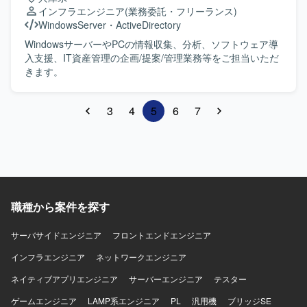
りながら業務を進めていただける方を求めております。自
インフラエンジニア
(業務委託・フリーランス)
ら課題を抽出し、改善提案や技術的な検討を主体的に進め
WindowsServer
・
ActiveDirectory
ていただける方にマッチする環境です。 【ポジションの魅
力】 金融系システムにおける基盤更改プロジェクトに参画
WindowsサーバーやPCの情報収集、分析、ソフトウェア導
いただくことで、大規模な基盤設計やジョブ管理設計の経
入支援、IT資産管理の企画/提案/管理業務等をご担当いただ
験を積むことができます。移行支援や保守フェーズまで関
きます。
わることで、長期的なライフサイクルを見据えた設計スキ
ルの向上も期待できます。 【開発環境】 Linuxサーバを中
3
4
5
6
7
心とした環境で、JP1によるジョブ管理やパッケージソフト
ウェアを組み合わせたシステム基盤構成となっておりま
す。
職種から案件を探す
サーバサイドエンジニア
フロントエンドエンジニア
インフラエンジニア
ネットワークエンジニア
ネイティブアプリエンジニア
サーバーエンジニア
テスター
ゲームエンジニア
LAMP系エンジニア
PL
汎用機
ブリッジSE