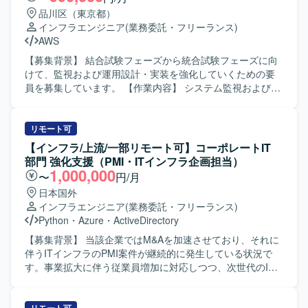
品川区（東京都）
インフラエンジニア
(業務委託・フリーランス)
AWS
【募集背景】 結合試験フェーズから統合試験フェーズに向
けて、監視および運用設計・実装を強化していくための要
員を募集しています。 【作業内容】 システム監視およびロ
グ保管に関する作業をご担当いただきます。具体的には、
監視対象や監視項目、通知先などを定義するシステム監視
設計、収集対象や期間、ローテーション等を整理するログ
リモート可
設計、ダッシュボードやSeverityルール、対応フロー、クロ
【インフラ/上流/一部リモート可】コーポレートIT
ーズ管理、月次報告内容などを含む運用設計を実施してい
部門 強化支援（PMI・ITインフラ企画担当）
ただきます。また、Cloud Watch、Event Bridge、Alarm、
1,000,000
〜
円/月
OpsItemなど各種コンポーネントの実装を行っていただきま
日本国外
す。結合試験および統合試験の中で、コードを読み取りつ
インフラエンジニア
(業務委託・フリーランス)
つ想定通りの動作となっているかを確認し、必要に応じて
Python
・
Azure
・
ActiveDirectory
修正対応を行っていただきます。 【求める人物像】 AWS環
境での設計・構築および運用設計の経験を活かしつつ、自
【募集背景】 当該企業ではM&Aを加速させており、それに
走してコードの読み書きができる方を求めています。結合
伴うITインフラのPMI案件が継続的に発生している状況で
試験や統合試験の結果を踏まえながら運用手順を整備でき
す。事業拡大に伴う従業員増加に対応しつつ、次世代のIT
る主体性のある方、監視ダッシュボードや各種ツールを組
構想や新規技術の検証といった戦略的な取り組みを推進す
み合わせた運用設計に前向きに取り組める方を歓迎しま
るため、ITサービスグループの体制強化を図っておりま
す。 【ポジションの魅力】 結合試験から統合試験までのフ