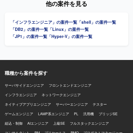
他の案件を見る
まえたサーバの設計・構築や、更改に伴う各種設定変更、
動作検証や試験実施などを行っていただきます。 【求める
人物像】 サーバ更改プロジェクトにおいて主体的に業務を
「インフラエンジニア」の案件一覧
「shell」の案件一覧
進めていただける方を求めております。関係者と連携しな
がら課題整理や調整を行い、安定したシステム稼働に向け
「DB2」の案件一覧
「Linux」の案件一覧
て責任感を持って取り組んでいただける方が望ましいで
「JP1」の案件一覧
「Hyper-V」の案件一覧
す。 【ポジションの魅力】 Windows Serverを中心とした
インフラ構築から試験までの工程を一貫してご担当いただ
けますので、更改案件における実務経験を幅広く積むこと
ができます。現行システム環境に関する各種プロダクトに
触れながら、インフラエンジニアとしてのスキル向上が期
待できるポジションです。 【開発環境】 OS：Windows
職種から案件を探す
Server 運用・監視：JP1（Base、AJS3、PFM、NETM）
セキュリティ：ESET DB：SQL Server ファイル転送：
サーバサイドエンジニア
フロントエンドエンジニア
HULFT バックアップ：Windows標準、TSM
インフラエンジニア
ネットワークエンジニア
ネイティブアプリエンジニア
サーバーエンジニア
テスター
ゲームエンジニア
LAMP系エンジニア
PL
汎用機
ブリッジSE
組込・制御
AIエンジニア
上級SE
フルスタックエンジニア
コンサルタント
PM
プリセールス
PMO
プロダクトマネージャー