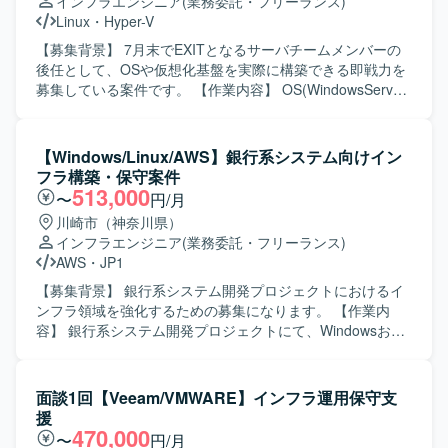
インフラエンジニア
(業務委託・フリーランス)
ク設計をご担当いただきます。 VMware/Hyper-Vを用いた
Linux
・
Hyper-V
仮想基盤の設計構築を行っていただきます。 Active
DirectoryやAzure ADなどの認証基盤設計をご担当いただき
【募集背景】 7月末でEXITとなるサーバチームメンバーの
ます。 DNS/DHCP/ファイルサーバなどの基盤システム刷新
後任として、OSや仮想化基盤を実際に構築できる即戦力を
に携わっていただきます。 ファイアウォール、アクセス制
募集している案件です。 【作業内容】 OS(WindowsServer
御、脆弱性対応などのセキュリティ対策の維持・強化を行
／RedHat Linux)の設計・構築を行います。 仮想化基盤
っていただきます。 ベンダーコントロール、要件定義、進
(Hyper-V)の構築を行います。 中〜大規模インフラ構築プロ
捗管理などのマネジメント業務を行っていただきます。 社
ジェクトにおけるサーバ構築作業を担当します。 チームメ
【Windows/Linux/AWS】銀行系システム向けイン
内SEチームのメンバー管理および業務推進を行っていただ
ンバーや関係者とのコミュニケーションおよび調整を行い
フラ構築・保守案件
きます。 【求める人物像】 インフラ全般に幅広く携わるこ
ます。 AD、Zabbix、バックアップ&レプリケーション、ネ
513,000
〜
円/月
とに意欲があり、サーバやネットワークの要件定義から設
ットワーク、運用スクリプト対応などに関する業務を行う
川崎市（神奈川県）
計・構築まで主体的に推進いただける方を求めておりま
場合があります。 【求める人物像】 中〜大規模なインフラ
インフラエンジニア
(業務委託・フリーランス)
す。 ベンダーや業務部門とのコミュニケーションを円滑に
構築プロジェクトに主体的に取り組み、チームメンバーや
AWS
・
JP1
行い、状況に応じて柔軟に調整・判断できる方を歓迎いた
関係者と円滑にコミュニケーションが取れる方を求めてい
します。 社内関係者と協力しながら、安定したシステム運
ます。 【ポジションの魅力】 中〜大規模インフラ構築プロ
【募集背景】 銀行系システム開発プロジェクトにおけるイ
用と継続的な改善に取り組んでいただける方を想定してお
ジェクトに参画し、OSや仮想化基盤の設計・構築に深く携
ンフラ領域を強化するための募集になります。 【作業内
ります。 【ポジションの魅力】 サーバ、ネットワーク、仮
わることで、インフラエンジニアとしてのスキルを高めて
容】 銀行系システム開発プロジェクトにて、Windowsおよ
想基盤、認証基盤などインフラ全般を横断して担当できる
いただけます。 【開発環境】 WindowsServer、RedHat
びLinuxサーバを中心としたインフラの詳細設計、構築、保
ため、幅広い技術経験を積むことができます。 工場ネット
Linux、Hyper-V、AD、Zabbix、バックアップ&レプリケー
守対応をご担当いただきます。AWS環境やJP1、
ワークを含む製造業のインフラに関わることで、現場に近
ションツール（Veeamなど）を利用したインフラ環境で
Systemwalker、Symfowareなどのミドルウェアを用いた環
面談1回【Veeam/VMWARE】インフラ運用保守支
い視点での基盤設計や改善に携わることができます。 社内
す。
境の構築や運用も行っていただきます。 【求める人物像】
援
SEチームの一員として、マネジメントや業務推進にも関わ
周囲と連携しながら主体的に業務を進めていただける方を
470,000
〜
円/月