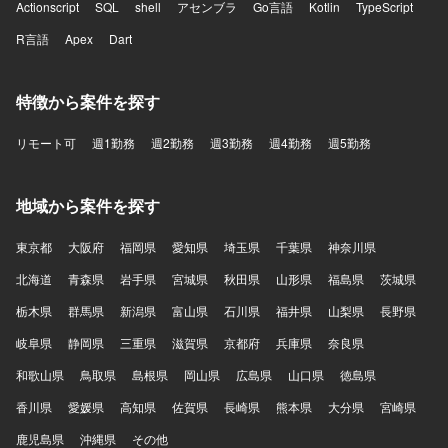
Actionscript
SQL
shell
アセンブラ
Go言語
Kotlin
TypeScript
R言語
Apex
Dart
特徴から案件を探す
リモート可
週1勤務
週2勤務
週3勤務
週4勤務
週5勤務
地域から案件を探す
東京都
大阪府
福岡県
愛知県
埼玉県
千葉県
神奈川県
北海道
青森県
岩手県
宮城県
秋田県
山形県
福島県
茨城県
栃木県
群馬県
新潟県
富山県
石川県
福井県
山梨県
長野県
岐阜県
静岡県
三重県
滋賀県
京都府
兵庫県
奈良県
和歌山県
鳥取県
島根県
岡山県
広島県
山口県
徳島県
香川県
愛媛県
高知県
佐賀県
長崎県
熊本県
大分県
宮崎県
鹿児島県
沖縄県
その他