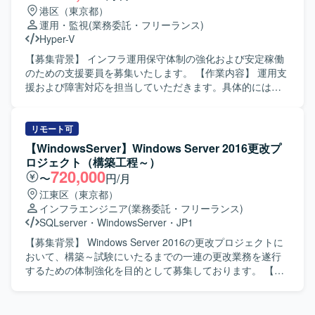
ることで、上流工程やリーダーシップの経験を高めること
求めています。技術面に加えてコミュニケーション力を発
港区（東京都）
ができます。 【開発環境】 Windows/Linuxサーバを中心と
揮し、プロジェクトメンバーと円滑に情報共有や調整がで
運用・監視
(業務委託・フリーランス)
したインフラ環境にて、VMware/Hyper-Vによる仮想基盤や
きる方が望ましいです。 【ポジションの魅力】 銀行系シス
Hyper-V
Active Directory/Azure ADなどの認証基盤、DNS/DHCP/フ
テムという大規模かつミッションクリティカルな領域で、
ァイルサーバなどの基盤システムを取り扱う環境となって
インフラ設計から構築、保守まで一連の工程に関わること
【募集背景】 インフラ運用保守体制の強化および安定稼働
おります。
ができます。WindowsやLinuxに加え、AWSや各種ミドルウ
のための支援要員を募集いたします。 【作業内容】 運用支
ェアの知見を深めながら、インフラエンジニアとしてのス
援および障害対応を担当していただきます。具体的には、
キルセットを幅広く強化していただけます。 【開発環境】
Veeamバックアップシステムの日常運用保守、トラブル発
Windows、Linux、AWS、JP1、Systemwalker、Symfoware
生時の一次切り分けおよび復旧対応、手順書の作成および
などを利用したインフラ環境での業務となります。
更新、ベンダーから共有される対象情報および作業計画に
リモート可
基づく実作業の遂行などを行っていただきます。 【求める
【WindowsServer】Windows Server 2016更改プ
人物像】 インフラ運用保守の現場で主体的かつ丁寧に対応
ロジェクト（構築工程～）
できる方を求めております。障害発生時にも落ち着いて状
720,000
〜
円/月
況整理と一次切り分けができ、関係者と円滑にコミュニケ
江東区（東京都）
ーションを取りながら復旧対応を進められる方を歓迎いた
インフラエンジニア
(業務委託・フリーランス)
します。 【ポジションの魅力】 バックアップシステム運用
SQLserver
・
WindowsServer
・
JP1
に深く関わりながら、サーバー、ネットワーク、ストレー
ジ、仮想環境などインフラ全般の運用保守経験を広く積む
【募集背景】 Windows Server 2016の更改プロジェクトに
ことができます。手順書作成やベンダー連携などを通じ
おいて、構築～試験にいたるまでの一連の更改業務を遂行
て、ドキュメント作成力や調整力も身につけていただけま
するための体制強化を目的として募集しております。 【作
す。 【開発環境】 Veeamを用いたバックアップシステムお
業内容】 Windows Server 2016の更改プロジェクトに参画
よびVMware、Hyper-V等の仮想環境を中心としたインフラ
し、10月から開始される構築工程から試験工程までの一連
基盤環境となります。
の更改業務をご担当いただきます。現行システム環境を踏