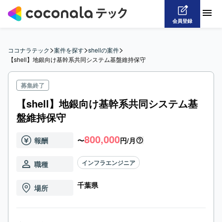
会員登録
>
>
>
ココナラテック
案件を探す
shellの案件
【shell】地銀向け基幹系共同システム基盤維持保守
募集終了
【shell】地銀向け基幹系共同システム基
盤維持保守
800,000
報酬
〜
円/月
インフラエンジニア
職種
千葉県
場所