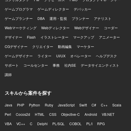
ゲームプログラマ
ゲームディレクター
デバッカー
ゲームプランナー
DBA
運用・監視
プランナー
アナリスト
Webマーケティング
Webディレクター
Webデザイナー
コーダー
デザイナー
Flash
イラストレーター
マークアップ
アニメーター
CGデザイナー
クリエイター
動画編集
マーケター
ゲームデザイナー
ライター
UI/UX
オペレーター
ヘルプデスク
サポート
コールセンター
事務
社内SE
データサイエンティスト
講師
スキルから案件を探す
Java
PHP
Python
Ruby
JavaScript
Swift
C#
C++
Scala
Perl
Cocos2d
HTML
CSS
Objective-C
Android
VB.NET
VBA
VC++
C
Delphi
PL/SQL
COBOL
PL/I
RPG