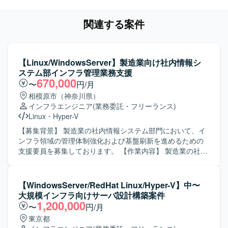
関連する案件
【Linux/WindowsServer】製造業向け社内情報シ
ステム部インフラ管理業務支援
670,000
〜
円/月
相模原市（神奈川県）
インフラエンジニア
(業務委託・フリーランス)
Linux
・
Hyper-V
【募集背景】 製造業の社内情報システム部門において、イ
ンフラ領域の管理体制強化および基盤刷新を進めるための
支援要員を募集しております。 【作業内容】 製造業の社内
情報システム部にて、インフラ領域全般の管理業務をご担
当いただきます。 情報システムおよび情報インフラの構築
業務に携わっていただきます。 運用・保守に関する管理業
【WindowsServer/RedHat Linux/Hyper-V】中〜
務を行っていただきます。 Windows/Linuxサーバの構築お
大規模インフラ向けサーバ設計構築案件
よび保守を行っていただきます。 無線LAN、WAN、VPNな
1,200,000
〜
円/月
どを含むネットワークの構築および保守をご対応いただき
東京都
ます。 L2/L3、VLAN、冗長化、工場LANなどのネットワー