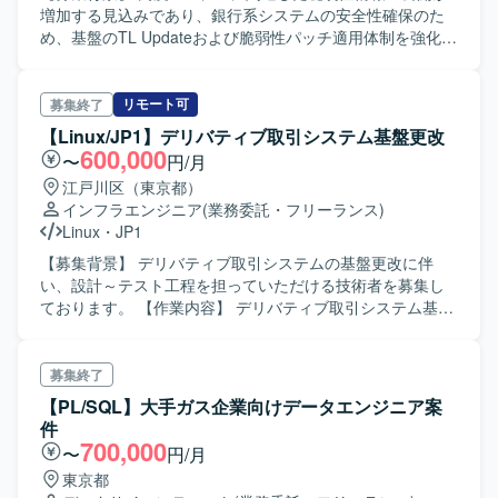
などを用いたバックアップ・データ保護設計、各種ログ管
増加する見込みであり、銀行系システムの安全性確保のた
理・分析基盤の構築・運用設計も行っていただきます。
め、基盤のTL Updateおよび脆弱性パッチ適用体制を強化す
【求める人物像】 各種インフラ管理ツールや最新のセキュ
る必要があるための募集となります。 【作業内容】 AIXサ
リティソリューションに対して主体的にキャッチアップで
ーバ64台を対象としたTL Update作業を行い、準備から開
きる方を求めております。プロジェクトメンバーと連携し
発・準本番・本番・災対環境まで順次適用していただきま
リモート可
募集終了
ながら柔軟かつ円滑にコミュニケーションを図り、複数の
す。パッチ適用前のアセスメント、適用手順の作成、開発
【Linux/JP1】デリバティブ取引システム基盤更改
プロダクトを横断した調整や検討を前向きに進められる方
環境での適用テストおよび無影響確認、ミドルウェア停止
600,000
〜
円/月
が望ましいです。 【ポジションの魅力】 大規模な社内シス
やPowerHAサービス切り替えを伴う各環境への適用を実施
江戸川区（東京都）
テム基盤の更改プロジェクトに参画することで、ネットワ
していただきます。 また、AIX／RHEL／WASを対象とし
インフラエンジニア
(業務委託・フリーランス)
ーク、サーバー、仮想化、監視、ジョブ管理、バックアッ
て、お客様側で必要と判断されたセキュリティパッチを迅
Linux
・
JP1
プなど幅広いインフラ技術に横断的に関わることができま
速に判定し、指定時間内で開発環境でのテストから無影響
す。長期にわたる計画的なプロジェクトの中で、要件検討
確認、本番適用まで一連の作業を対応していただきます。
【募集背景】 デリバティブ取引システムの基盤更改に伴
から設計、構築、テスト、切替まで一連のフェーズに携わ
直近は手作業でのパッチ適用により手順とプロセスを確立
い、設計～テスト工程を担っていただける技術者を募集し
ることで、上流から下流までの経験を積むことができ、最
し、中長期的にはAnsibleを用いたパッチ適用自動化環境の
ております。 【作業内容】 デリバティブ取引システム基盤
新の製品やソリューションを用いた基盤構築スキルを高め
構築にも関わっていただきます。 【求める人物像】 大規模
更改プロジェクトにおいて、Linuxサーバ環境を中心とした
ることができます。 【開発環境】 Cisco 製スイッチおよび
な基盤環境での作業において、手順やルールを順守しなが
基本設計からテストまでをご担当いただきます。構築作業
ファイアウォール、NetApp ストレージ、NTP/DNS/DHCP/
ら丁寧に作業を進められる方を求めています。短い時間軸
は他チームが担当するため、主に要件を踏まえた設計書作
募集終了
認証基盤機器、VMware Cloud Foundation、Windows
でのパッチ適用が求められるため、状況変化に柔軟に対応
成、パッケージを含む設定内容の検討・レビュー、JP1を含
【PL/SQL】大手ガス企業向けデータエンジニア案
Server、Red Hat 系 OS、Oracle データベース、HULFT、
しながら、チーム内で円滑にコミュニケーションを取り、
むジョブ設計の検討、各種テスト計画・テスト仕様書作成
件
Pacemaker、Postfix、squid、Zabbix、Cacti、JP1/AJS3、
主体的に課題解決へ動ける方が望ましいです。 【ポジショ
およびテスト実施・結果検証などを行っていただきます。
700,000
〜
円/月
Cisco Secure Network Analytics、ThousandEyes、CSLU、
ンの魅力】 銀行系システムという重要度の高いインフラ基
【求める人物像】 関係者と円滑にコミュニケーションを取
rsyslog、Veeam Backup & Replication、HYCU for M365 な
東京都
盤において、AIXやRHEL、WASを対象とした大規模TL
りながら業務を進めていただける方を求めております。自