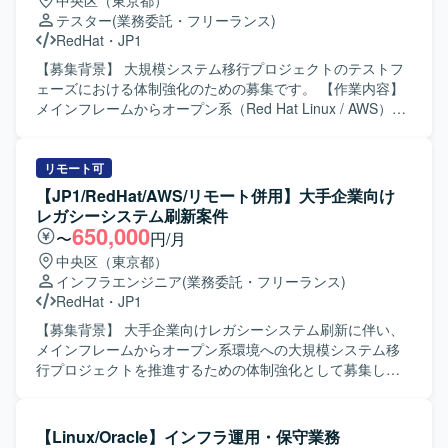
中央区（東京都）
【求める人物像】 関係者とコミュニケーションを取りなが
テスター
(業務委託・フリーランス)
ら主体的に業務を進めていただける方を求めております。
RedHat
・
JP1
顧客への説明資料作成や方式説明に抵抗がなく、技術面と
ドキュメント作成の双方にバランスよく取り組んでいただ
【募集背景】 大規模システム移行プロジェクトのテストフ
ける方が望ましいです。 【ポジションの魅力】 大規模なレ
ェーズにおける体制強化のための募集です。 【作業内容】
ガシーシステム刷新プロジェクトに参画することで、メイ
メインフレームからオープン系（Red Hat Linux / AWS）へ
ンフレームからオープン系への移行に関する知見を幅広く
の大規模システム移行プロジェクトにおいて、テストフェ
習得していただけます。HULFTやJP1などの製品を活用し
ーズにおけるテスト実施計画および管理をご担当いただき
たデータ転送および監視運用の設計・導入経験を積むこと
ます。具体的には、テスト計画書の作成、関係者との調整
リモート可
ができ、今後のキャリア形成においても有用な実績となり
や進捗管理、顧客への説明書作成、その他関連業務を実施
【JP1/RedHat/AWS/リモート併用】大手企業向け
ます。 【開発環境】 AWS、Red Hat Linux、Openframe、
していただきます。インフラ基盤、ミドルウェア、運用設
レガシーシステム刷新案件
HULFT8/10、SMAIL、JP1/AJS、IM3、OpenMagic、
計の3つの専門チームと連携しながら、JP1/IM3への監視運
650,000
〜
円/月
Tiberoなどを利用しております。
用切り替えに伴うテスト関連業務を推進していただきま
中央区（東京都）
す。 【求める人物像】 関係者と円滑にコミュニケーション
インフラエンジニア
(業務委託・フリーランス)
を取りながら業務を進めていただける方を求めておりま
RedHat
・
JP1
す。ドキュメント作成を丁寧かつ正確に行い、自ら課題を
整理しながら主体的にテスト計画や進捗管理に取り組んで
【募集背景】 大手企業向けレガシーシステム刷新に伴い、
いただける方が望ましいです。 【ポジションの魅力】 大規
メインフレームからオープン系環境への大規模システム移
模なメインフレームからオープン系への移行プロジェクト
行プロジェクトを推進するための体制強化として募集して
に参画することで、インフラ基盤やミドルウェア、運用設
おります。 【作業内容】 メインフレームからRed Hat
計に関わるテスト計画・管理の経験を幅広く積むことがで
LinuxおよびAWS環境へのシステム移行プロジェクトに参画
きます。JP1/IM3を用いた新たな監視運用への切り替えに携
いただきます。インフラ基盤、ミドルウェア、運用設計の
【Linux/Oracle】インフラ運用・保守業務