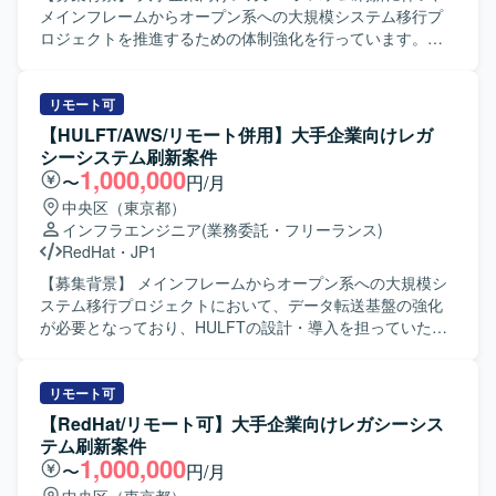
データ基盤や、Tableauを用いた可視化・分析に携わること
メインフレームからオープン系への大規模システム移行プ
で、モダンなデータエンジニアリングのスキルを高めてい
ロジェクトを推進するための体制強化を行っています。
ただけます。ETL開発から運用まで一貫して関わることで、
【作業内容】 メインフレーム（ホスト）からオープン系
データ基盤全体の設計やパフォーマンス最適化に関する知
（Red Hat Linux / AWS）への大規模システム移行プロジェ
見も習得していただけます。 【開発環境】 データベースは
クトに参画していただきます。インフラ基盤、ミドルウェ
リモート可
RedshiftおよびSnowflake（Snowpipe）を利用しておりま
ア、運用設計の専門チームに分かれ、JP1/IM3を用いた監視
【HULFT/AWS/リモート併用】大手企業向けレガ
す。プログラミング言語はPython（SQLAlchemy）および
運用への切り替えに伴う各種設計・構築および関連業務を
シーシステム刷新案件
Shellを使用し、OSはLinux（AmazonLinux）となります。
実施していただきます。また、顧客向けの方式説明書や各
1,000,000
〜
円/月
可視化・分析にはTableauを使用し、ジョブ管理にはJP1を
種ドキュメントの作成も担当していただきます。 【求める
中央区（東京都）
利用しております。
人物像】 汎用機とオープン系双方の技術に対して主体的に
インフラエンジニア
(業務委託・フリーランス)
キャッチアップしながら取り組んでいただける方を求めて
RedHat
・
JP1
います。関係者と円滑にコミュニケーションを取りなが
ら、ドキュメント作成や説明などの業務も丁寧に対応して
【募集背景】 メインフレームからオープン系への大規模シ
いただける方が望ましいです。 【ポジションの魅力】 大規
ステム移行プロジェクトにおいて、データ転送基盤の強化
模なレガシーシステム刷新プロジェクトに携わることで、
が必要となっており、HULFTの設計・導入を担っていただ
汎用機からオープン系への移行に関する知見を幅広く習得
ける方を募集しております。 【作業内容】 メインフレーム
していただけます。インフラ基盤からミドルウェア、運用
からRed Hat LinuxやAWSへの大規模システム移行プロジェ
設計まで一連の工程に関わることで、上流から下流までの
クトに参画していただきます。インフラ基盤、ミドルウェ
リモート可
経験を積むことができます。 【開発環境】 AWS、Red Hat
ア、運用設計の専門チームの一員として、HULFTを用いた
【RedHat/リモート可】大手企業向けレガシーシス
Linux、Openframe、HULFT8/10、SMAIL、JP1/AJS、
データ転送方式の検討および設計、導入を行っていただき
テム刷新案件
JP1/IM3、OpenMagic、Tibero などを利用しています。
ます。また、JP1/IM3への監視運用切り替えに関連する業務
1,000,000
〜
円/月
や、各種ドキュメントの作成などもご対応いただきます。