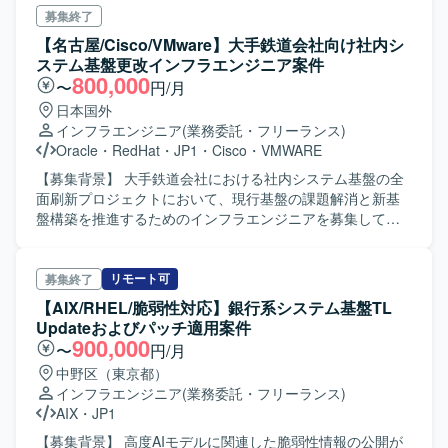
析、障害時の事象整理および復旧対応、障害報告書の作成
募集終了
を行います。 保守ベンダーとの調査依頼や業務上のやり取
【名古屋/Cisco/VMware】大手鉄道会社向け社内シ
り、月次報告資料の作成、依頼事項に対する調査、チーム
ステム基盤更改インフラエンジニア案件
内定例会での作業報告および議事録作成を行います。 【求
800,000
〜
円/月
める人物像】 チームメンバーとして、関係者と円滑にコミ
日本国外
ュニケーションを取りながら主体的に運用保守へ取り組め
インフラエンジニア
(業務委託・フリーランス)
る方を求めています。 【ポジションの魅力】 複数システム
Oracle
・
RedHat
・
JP1
・
Cisco
・
VMWARE
を横断した運用保守や、障害調査・分析、保守ベンダーと
の連携を通じて、幅広い実務経験を積むことができます。
【募集背景】 大手鉄道会社における社内システム基盤の全
【開発環境】 AWS、FJcloud-V、Redmine、JP1、Java、
面刷新プロジェクトにおいて、現行基盤の課題解消と新基
Bash、Excelを使用します。
盤構築を推進するためのインフラエンジニアを募集してお
ります。 【作業内容】 既存社内システム基盤の次期基盤構
築に向けたネットワーク・サーバー・ストレージ・仮想化
基盤の設計および構築を行います。ファイアウォール、ス
リモート可
募集終了
イッチ、ストレージ、NTP、DNS、DHCP、認証基盤、無線
【AIX/RHEL/脆弱性対応】銀行系システム基盤TL
LAN コントローラなどの各種機器・サービスの設定および
Updateおよびパッチ適用案件
検証作業を担当していただきます。また、VMware Cloud
900,000
〜
円/月
Foundation を中心とした仮想化基盤の設計・構築、Oracle
中野区（東京都）
データベースや HULFT などを用いたデータ連携基盤の設
インフラエンジニア
(業務委託・フリーランス)
定、Pacemaker による冗長化構成の設計・保全にも携わっ
AIX
・
JP1
ていただきます。加えて、Zabbix や Cacti による統合監視
設計、JP1/AJS3 によるジョブ管理設計、Veeam や HYCU
【募集背景】 高度AIモデルに関連した脆弱性情報の公開が