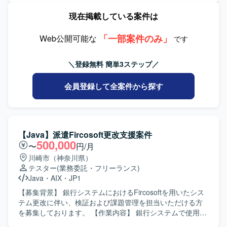
いただける方を歓迎いたします。 【ポジションの魅力】 ・
環境上で、AnsibleによるIaCベースの基盤構築・運用を行い
現在掲載している案件は
オンプレミス環境からクラウド（AWS）へのリフトアップ
ます。 JP1-IM担当の方には、JP1-IMによる監視設計・構
検討に携わることで、インフラ更改およびクラウド移行の
築、REST／Ping／プロセス／リソース監視設定、イベント
スキルを習得できます。 ・サーバ、DB、ネットワーク、ミ
「一部案件のみ」
監視およびWebhook連携設定、環境別運用ルール整理
Web公開可能な
です
ドルウェア、ツール改修まで幅広い領域を担当すること
（DEV／DR／本番）、環境構築・テスト・運用設計・運用
で、インフラエンジニアとしての総合的な経験を積むこと
ツール開発支援などをお任せいたします。 JP1-AJS担当の
＼登録無料 簡単3ステップ／
ができます。 ・顧客との検討会を通じて上流工程や調整ス
方には、Service起動停止・運転再開、系切替・LB片寄せ、
キルも身につけることができます。 【開発環境】 ・仮想化
リグレッション試験やハッシュ比較によるマスタ正常性確
会員登録して全案件から探す
基盤：Vmware、AWS ・OS：WindowsServer、RHEL ・ミ
認、処理時間推移・Java-GC推移・JOB実行時短時間性能
ドルウェア：JP1 ・DB：Oracle、SQLServer、MySQL な
推移の確認、ログローテや性能情報収集の実行処理、バッ
ど ・スクリプト：Powershell、bat、vbs
クアップなどをお任せいたします。 【求める人物像】 顧客
と直接コミュニケーションを取りながら、要件確認や課題
整理を主体的に進められる方を求めております。自走して
【Java】派遣Fircosoft更改支援案件
業務を推進し、周囲と連携しながら改善提案や運用高度化
500,000
〜
円/月
に取り組んでいただける方が望ましいです。 【ポジション
川崎市（神奈川県）
の魅力】 高セキュリティ環境における基盤再構築および運
テスター
(業務委託・フリーランス)
用移管の上流から携わることができ、JP1およびIaCを活用
Java
・
AIX
・
JP1
した運用設計・構築の経験を深めることができます。顧客
との直接コミュニケーションを通じて、要件定義や課題解
【募集背景】 銀行システムにおけるFircosoftを用いたシス
決のスキルも伸ばせるポジションです。 【開発環境】
テム更改に伴い、検証および課題管理を担当いただける方
Talend を用いたマスタデータ連携基盤、高セキュリティ環
を募集しております。 【作業内容】 銀行システムで使用し
境（SDPF）上でのAnsibleによるIaCベースの基盤構築、お
ているFircosoftを用いたシステムの更改において、検証作