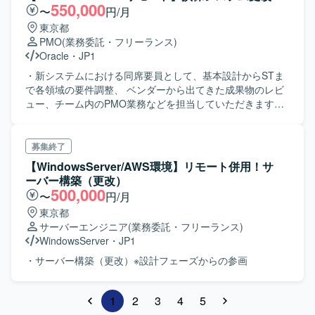
550,000
〜
円/月
東京都
PMO
(業務委託・フリーランス)
Oracle
・
JP1
・新システムにおける同席要員として、基本設計からSTま
で各領域の要件調整、 ベンダーから出てきた成果物のレビ
ュー、チーム内のPMO業務などを担当していただきます。
・CDPTやテスト実施を行うことがあります。
募集終了
【WindowsServer/AWS環境】リモート併用！サ
ーバー構築（更改）
500,000
〜
円/月
東京都
サーバーエンジニア
(業務委託・フリーランス)
WindowsServer
・
JP1
・サーバー構築（更改）※設計フェーズからの参画
1
2
3
4
5