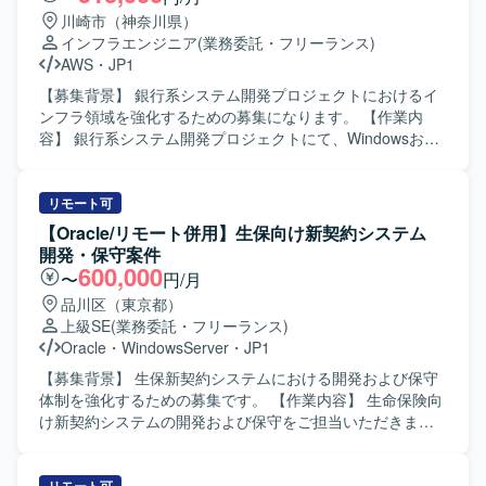
HULFT/DataMagic、FTP、JP1などに触れる機会もござい
て、マスタ登録や移送作業などのSAP定型運用作業、要員
川崎市（神奈川県）
ます。
アサインやリリース手続き、月次書類作成などのPMO的な
インフラエンジニア
(業務委託・フリーランス)
定型運用作業もご担当いただきます。 【求める人物像】 担
AWS
・
JP1
当領域において自走して調査・障害対応ができる方を求め
ています。複数のチームや関係者と連携しながら業務を進
【募集背景】 銀行系システム開発プロジェクトにおけるイ
められるコミュニケーション力をお持ちで、手順に沿った
ンフラ領域を強化するための募集になります。 【作業内
定型業務と、状況に応じた柔軟な対応の双方に取り組んで
容】 銀行系システム開発プロジェクトにて、Windowsおよ
いただける方が望ましいです。 【ポジションの魅力】 SAP
びLinuxサーバを中心としたインフラの詳細設計、構築、保
ECC6.0の運用保守からABAP開発、JP1を用いたジョブ管理
守対応をご担当いただきます。AWS環境やJP1、
まで、幅広い領域を一貫して経験できるポジションです。
Systemwalker、Symfowareなどのミドルウェアを用いた環
リモート可
SD／MM／PP／COなど複数モジュールに関わることで、業
境の構築や運用も行っていただきます。 【求める人物像】
【Oracle/リモート併用】生保向け新契約システム
務プロセス理解と技術スキルの双方を高めることができま
周囲と連携しながら主体的に業務を進めていただける方を
開発・保守案件
す。また、運用・開発・PMO業務が並行する環境のため、
求めています。技術面に加えてコミュニケーション力を発
600,000
〜
円/月
キャリアの選択肢を広げる経験を積むことができます。
揮し、プロジェクトメンバーと円滑に情報共有や調整がで
品川区（東京都）
【開発環境】 SAP ECC6.0を中心とした環境で、ABAPによ
きる方が望ましいです。 【ポジションの魅力】 銀行系シス
上級SE
(業務委託・フリーランス)
る開発およびJP1を用いたジョブ管理を行います。Office製
テムという大規模かつミッションクリティカルな領域で、
Oracle
・
WindowsServer
・
JP1
品を活用しながら、月次書類作成や各種管理業務も実施し
インフラ設計から構築、保守まで一連の工程に関わること
ていただきます。
ができます。WindowsやLinuxに加え、AWSや各種ミドルウ
【募集背景】 生保新契約システムにおける開発および保守
ェアの知見を深めながら、インフラエンジニアとしてのス
体制を強化するための募集です。 【作業内容】 生命保険向
キルセットを幅広く強化していただけます。 【開発環境】
け新契約システムの開発および保守をご担当いただきま
Windows、Linux、AWS、JP1、Systemwalker、Symfoware
す。顧客担当社員と直接やり取りを行いながら、要件の整
などを利用したインフラ環境での業務となります。
理や仕様調整を行い、上流工程を中心に対応を進めていた