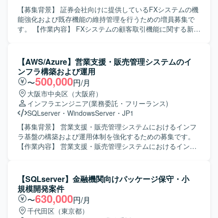
とで、幅広い領域の知見を得られる環境です。 【開発環
双方を高めることができます。ユーザーとの距離が近く、
【募集背景】 証券会社向けに提供しているFXシステムの機
境】 AWS環境をメインとしたシステム基盤上で、
改善の効果を実感しながら継続的にスキルアップしていた
能強化および既存機能の維持管理を行うための増員募集で
TerraformによるIaC運用を行っています。 OSとして
だけます。 【開発環境】 WebアプリケーションおよびSQL
す。 【作業内容】 FXシステムの顧客取引機能に関する新規
Windows Serverを利用し、PowerShellスクリプトや各種ミ
を用いたシステム開発環境での業務となります。ジョブ管
開発や既存機能の改修、障害対応や調査対応などを行って
ドルウェア、運用管理ツールを組み合わせた構成となって
理ツールとしてJP1を利用するケースがあります。
いただきます。要件を踏まえた設計、実装、テスト、リリ
います。
ース後の不具合調査および改善対応まで一貫してご担当い
【AWS/Azure】営業支援・販売管理システムのイ
ただきます。 【求める人物像】 金融系システム特有の業務
ンフラ構築および運用
知識をキャッチアップしながら、自ら積極的にコミュニケ
500,000
〜
円/月
ーションを取り、周囲と協調して業務を推進していただけ
大阪市中央区（大阪府）
る方を求めています。課題やリスクを適切に共有し、安定
インフラエンジニア
(業務委託・フリーランス)
稼働に向けた改善提案ができる方ですと望ましいです。
SQLserver
・
WindowsServer
・
JP1
【ポジションの魅力】 証券会社向けのFXシステムというミ
ッションクリティカルな領域で、業務知識と技術力の両面
【募集背景】 営業支援・販売管理システムにおけるインフ
を高めていくことができます。長期的な継続が見込まれて
ラ基盤の構築および運用体制を強化するための募集です。
おり、機能追加や改善を通じて中長期でシステム全体に関
【作業内容】 営業支援・販売管理システムにおけるインフ
わる経験を積むことができます。 【開発環境】 Javaおよび
ラ構築および運用支援をご担当いただきます。AWS・
SQLを中心とした開発環境で、OracleデータベースやLinux
AliCloud・Azure上でのサーバー運用、アプリケーションお
環境上での開発・運用を行っています。Shellを用いた運用
よびJP1ジョブのデプロイ、GrafanaやCloudWatchを用いた
【SQLserver】金融機関向けパッケージ保守・小
スクリプトやジョブ管理ツールなども利用しています。
監視運用、Webシステム開発環境の構築・保守運用、SQL
規模開発案件
Serverの保守運用などを行っていただきます。 【求める人
630,000
〜
円/月
物像】 主体的に課題解決へ取り組める方、自ら考え行動し
千代田区（東京都）
つつ周囲と連携しながら業務を推進できる方、新しい技術