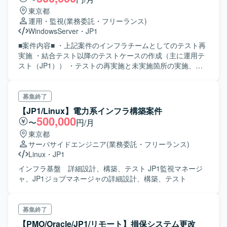
東京都
運用・監視
(業務委託・フリーランス)
WindowsServer
・
JP1
■案件内容■ ・上記案件のインフラチームとしてのテスト再
実施 ・結合テスト以降のテストケースの作成（主に運用テ
スト（JP1）） ・テストの再実施と未実施箇所の実施、エ
ビデンス収集 エビデンスの取得・整理や結合テストケース
の洗い出しの為に、 単体テストを実施していただきます。
結合テスト観点、テストケースの作成方針についてはベン
募集終了
ダーリーダー の方の指示がありますので、それに従って作
【JP1/Linux】電力系インフラ構築案件
成頂きます。 環境：Windows系サーバ（小規模システム、
500,000
〜
円/月
オンプレ） 工程：単体テスト以降
東京都
サーバサイドエンジニア
(業務委託・フリーランス)
Linux
・
JP1
インフラ基盤 詳細設計、構築、テスト JP1監視マネージ
ャ、JP1ジョブマネージャの詳細設計、構築、テスト
募集終了
【PMO/Oracle/JP1/リモート】損保システム更改