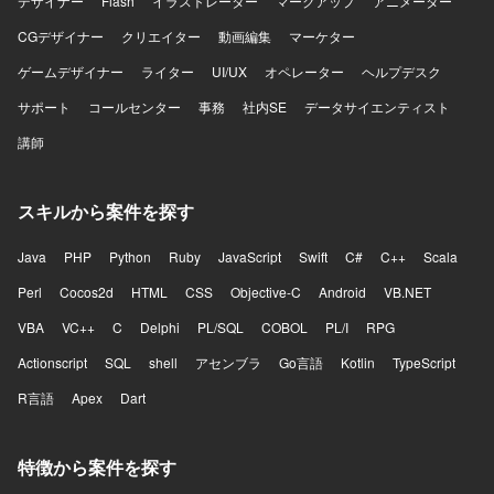
デザイナー
Flash
イラストレーター
マークアップ
アニメーター
CGデザイナー
クリエイター
動画編集
マーケター
ゲームデザイナー
ライター
UI/UX
オペレーター
ヘルプデスク
サポート
コールセンター
事務
社内SE
データサイエンティスト
講師
スキルから案件を探す
Java
PHP
Python
Ruby
JavaScript
Swift
C#
C++
Scala
Perl
Cocos2d
HTML
CSS
Objective-C
Android
VB.NET
VBA
VC++
C
Delphi
PL/SQL
COBOL
PL/I
RPG
Actionscript
SQL
shell
アセンブラ
Go言語
Kotlin
TypeScript
R言語
Apex
Dart
特徴から案件を探す