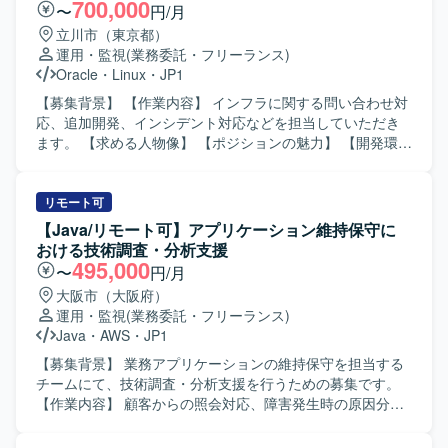
わることで、大規模システムのテストマネジメントスキル
専門チームの一員として、JP1/IM3を用いた監視運用への切
700,000
〜
円/月
を高めていただけます。 【開発環境】 AWS、Red Hat
り替えに関する設計・構築、顧客向け方式説明書の作成、
立川市（東京都）
Linux、Openframe、HULFT8/10、SMAIL、JP1/AJS、
その他関連業務をご担当いただきます。 【求める人物像】
運用・監視
(業務委託・フリーランス)
IM3、OpenMagic、Tibero などを利用しております。
大規模なシステム移行プロジェクトにおいて主体的に業務
Oracle
・
Linux
・
JP1
を推進いただける方を求めております。顧客とのコミュニ
ケーションを円滑に行いながら、ドキュメント作成や設計
【募集背景】 【作業内容】 インフラに関する問い合わせ対
内容の説明を丁寧に行っていただける方を歓迎いたしま
応、追加開発、インシデント対応などを担当していただき
す。 【ポジションの魅力】 メインフレームからオープン系
ます。 【求める人物像】 【ポジションの魅力】 【開発環
への大規模移行という上流から関われるプロジェクトに参
境】 Linux、Oracle、JP1を使用します。
加いただけます。AWSやRed Hat Linuxなどの最新のインフ
ラ環境と、JP1/IM3を中心とした運用設計・構築の経験を同
リモート可
時に積むことができ、今後のキャリア形成においても大き
【Java/リモート可】アプリケーション維持保守に
な強みとなる環境です。 【開発環境】 AWS、Red Hat
おける技術調査・分析支援
Linux、Openframe、HULFT8/10、SMAIL、JP1/AJS、
495,000
〜
円/月
IM3、OpenMagic、Tiberoなどの環境でシステム移行および
大阪市（大阪府）
運用設計を行っております。
運用・監視
(業務委託・フリーランス)
Java
・
AWS
・
JP1
【募集背景】 業務アプリケーションの維持保守を担当する
チームにて、技術調査・分析支援を行うための募集です。
【作業内容】 顧客からの照会対応、障害発生時の原因分
析、システムの運用保守作業を担当します。 問い合わせ内
容および障害事象の調査、ログ解析によるアラート内容分