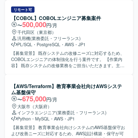
よびJP1-IM／JP1-AJSによる監視・ジョブ管理を利用いた
業および課題管理をご担当いただきます。テスト仕様書の
します。
作成や再鑑、テスト実施およびエビデンスの再鑑などを行
リモート可
っていただきます。 【求める人物像】 システム更改案件に
【COBOL】COBOLエンジニア募集案件
おいて主体的に課題管理や検証業務を推進いただける方を
500,000
〜
円/月
求めております。関係者と円滑にコミュニケーションを取
千代田区（東京都）
りながら、丁寧かつ正確にテスト業務を遂行いただける方
汎用機
(業務委託・フリーランス)
ですと望ましいです。 【ポジションの魅力】 銀行システム
PL/SQL
・
PostgreSQL
・
AWS
・
JP1
におけるFircosoftを用いたシステム更改に携わることで、
金融系システムの知見やテスト・検証業務の経験を深めて
【募集背景】 既存システムの改修ニーズに対応するため、
いただけます。各種設計工程やインフラ環境の知識習得に
COBOLエンジニアの体制強化を行う案件です。 【作業内
もつながる可能性がございます。 【開発環境】 Fircosoftを
容】 既存システムの改修業務をご担当いただきます。主に
用いた銀行システム、更改対象システムのテストおよび検
COBOLによるバッチ処理の対応および画面対応を中心に、
証環境が整備された開発環境となります。AIXやLinux環
基本設計から詳細設計、製造、単体テスト、結合テスト、
境、JP1などを利用する可能性がございます。
総合テストまで一連の工程を実施していただきます。ま
【AWS/Terraform】教育事業会社向けAWSシステ
た、Javaの既存コードのロジックを読み解き、仕様理解や
ム基盤保守
調査を行っていただきます。 【求める人物像】 既存システ
675,000
〜
円/月
ムの仕様をキャッチアップしながら、粘り強くロジックを
大阪市（大阪府）
読み解き、着実に改修を進めていただける方を求めていま
インフラエンジニア
(業務委託・フリーランス)
す。周囲とコミュニケーションを取りながら、設計からテ
Python
・
MySQL
・
AWS
・
JP1
ストまで責任感を持って対応いただける方が望ましいで
す。 【ポジションの魅力】 COBOLを中心としたレガシー
【募集背景】 教育事業会社向けシステムのAWS基盤保守お
システムの改修経験を積みつつ、Javaソースの読解やAWS
よび改善ニーズに対応するため、AWS設計構築・保守が可