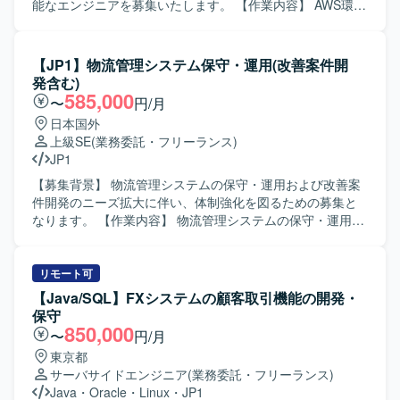
環境、RDBMSなど周辺技術にも触れられる案件です。上流
能なエンジニアを募集いたします。 【作業内容】 AWS環境
からテストまで一連の工程に関わることで、設計力やテス
の保守業務として、各種リソース状況の確認やWindows
ト観点の強化にもつながります。 【開発環境】 言語は
UpdateなどのOS管理を行っていただきます。 ユーザーや
COBOL（COBOL2002開発マネージャ、OpenCOBOL）を
アプリチームからの依頼に基づき、AWSリソースの追加・
【JP1】物流管理システム保守・運用(改善案件開
使用し、Javaソース確認用にEclipseを利用します。インフ
修正やOS・ミドルウェアの修正を実施していただきます。
発含む)
ラはAWS環境上でAurora / PostgreSQLを使用し、OSは
調査により判明したシステム課題に対し、AWSリソースの
585,000
〜
円/月
Windowsとなります。JP1を用いたジョブ管理も行います。
追加・修正やOS・ミドルウェアの修正、Windows Server上
日本国外
で動作するスクリプトの修正など改善対応を行っていただ
上級SE
(業務委託・フリーランス)
きます。 AWS環境の構築や設定変更はIaC（Infrastructure
JP1
as Code）で実施しており、Terraformを用いた構築・変更
作業に携わっていただきます。 プロジェクト全体の状況に
【募集背景】 物流管理システムの保守・運用および改善案
応じて、他チームが担当するタスクのヘルプに入っていた
件開発のニーズ拡大に伴い、体制強化を図るための募集と
だく場合があります。 【求める人物像】 顧客担当者や他ベ
なります。 【作業内容】 物流管理システムの保守・運用業
ンダーと積極的にコミュニケーションを取りながら、自立
務をご担当いただきます。システムの改善案件における要
してタスクを進めていただける方を求めています。 チーム
件整理や設計、開発、テストまでを一貫して実施していた
メンバーと情報共有を行いながら、改善提案や課題解決に
だきます。ユーザーからの問い合わせ内容をもとにした調
リモート可
前向きに取り組んでいただける方を歓迎いたします。 【ポ
査や不具合対応、改善提案なども行っていただきます。
【Java/SQL】FXシステムの顧客取引機能の開発・
ジションの魅力】 教育事業向けシステムのAWS基盤保守・
【求める人物像】 ユーザーの立場に立って課題を整理し、
保守
改善を通じて、多数のAWSサービスを組み合わせたシステ
主体的に改善に取り組んでいただける方を求めています。
850,000
〜
円/月
ム運用・設計スキルを高めていただけます。 IaCによる構
関係者とのコミュニケーションを円滑に行いながら、責任
東京都
築・変更運用に携わることで、Terraformを活用したモダン
感を持って業務を遂行できる方を歓迎します。 【ポジショ
サーバサイドエンジニア
(業務委託・フリーランス)
なインフラ運用の経験を積むことができます。 既存メンバ
ンの魅力】 物流管理システムの保守・運用から改善開発ま
Java
・
Oracle
・
Linux
・
JP1
ーと協働しながら、他チームタスクのヘルプにも関わるこ
で幅広く携わることで、業務理解とシステム開発スキルの