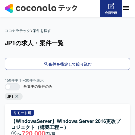
会員登録
>
ココナラテック
案件を探す
JP1の求人・案件一覧
条件を指定して絞り込む
150
件中
1
〜
30
件を表示
募集中の案件のみ
JP1
リモート可
【WindowsServer】Windows Server 2016更改プ
ロジェクト（構築工程～）
720,000
〜
円/月