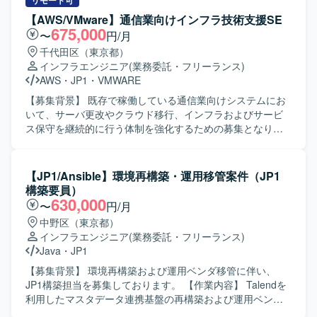
ータ抽出ロジックの最適化も含まれます。 【求める人物
リモート可
セキュリティ：ESET DB：SQL Server ファイル転送：
像】 月次処理等の定型業務を正確に遂行できる方を求めて
【AWS/VMware】通信業向けインフラ技術支援SE
HULFT バックアップ：Windows標準、TSM
います。
675,000
〜
円/月
千代田区（東京都）
インフラエンジニア
(業務委託・フリーランス)
AWS
・
JP1
・
VMWARE
【募集背景】 既存で稼働している通信業向けシステムにお
いて、サーバ更改やクラウド移行、インフラおよびサービ
ス保守を継続的に行う体制を強化するための募集となりま
す。 【作業内容】 ・稼働中のお客様システムに対するサー
バ更改検討のサポート対応を行います。 ・クラウドリフト
アップ（AWS）に向けた構成検討や構築検討のサポートを
【JP1/Ansible】環境再構築・運用移管案件（JP1
行います。 ・インフラ保守として、サーバ管理、DB管理、
構築要員）
ネットワーク疎通確認、障害対応を行います。 ・サービス
630,000
〜
円/月
保守として、ミドルウェア管理、アプリケーション管理、
中野区（東京都）
障害対応を行います。 ・既存ツールの改修において、設計
インフラエンジニア
(業務委託・フリーランス)
からテスト工程までを担当します。 ・お客様との各種検討
Java
・
JP1
会議に参加し、技術的な観点からの説明や調整を行いま
す。 【求める人物像】 ・顧客とのコミュニケーションを円
【募集背景】 環境再構築および運用ベンダ移管に伴い、
滑に行い、調整業務にも主体的に取り組める方を求めてい
JP1構築担当を募集しております。 【作業内容】 Talendを
ます。 ・インフラやミドルウェア、スクリプトなど幅広い
利用したマスタデータ連携基盤の再構築および運用ベンダ
技術領域に対して学習意欲を持ち、柔軟にキャッチアップ
移管に向けた作業をご担当いただきます。高セキュリティ