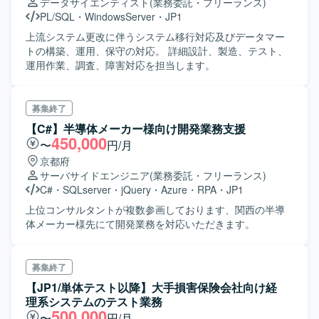
どを利用したインフラ環境です。
データサイエンティスト
(業務委託・フリーランス)
Updateおよび脆弱性対応に携わることができます。パッチ
ら課題を抽出し、改善提案や技術的な検討を主体的に進め
PL/SQL
・
WindowsServer
・
JP1
適用プロセスの標準化から自動化環境の構築まで関与でき
ていただける方にマッチする環境です。 【ポジションの魅
るため、インフラ運用・セキュリティ対応の実務経験を幅
力】 金融系システムにおける基盤更改プロジェクトに参画
上流システム更改に伴うシステム移行対応及びデータマー
広く積むことができます。 【開発環境】 AIX 7.2 TL2から
いただくことで、大規模な基盤設計やジョブ管理設計の経
トの構築、運用、保守の対応。 詳細設計、製造、テスト、
TL5へのアップデート環境で、PowerHAによるクラスタ構
験を積むことができます。移行支援や保守フェーズまで関
運用作業、調査、障害対応を担当します。
成が組まれたサーバ群を扱います。ミドルウェアとして
わることで、長期的なライフサイクルを見据えた設計スキ
Netcool/OMNIbusやJP1などが導入されており、AIX／
ルの向上も期待できます。 【開発環境】 Linuxサーバを中
RHEL／WASを対象にしたパッチ適用およびAnsibleによる
心とした環境で、JP1によるジョブ管理やパッケージソフト
募集終了
自動化を検討している環境です。
ウェアを組み合わせたシステム基盤構成となっておりま
【C#】半導体メーカー様向け開発業務支援
す。
450,000
〜
円/月
京都府
サーバサイドエンジニア
(業務委託・フリーランス)
C#
・
SQLserver
・
jQuery
・
Azure
・
RPA
・
JP1
上位コンサルタントが複数参画しております、関西の半導
体メーカー様先にて開発業務を対応いただきます。
募集終了
【JP1/単体テスト以降】大手損害保険会社向け経
理系システムのテスト業務
500,000
〜
円/月