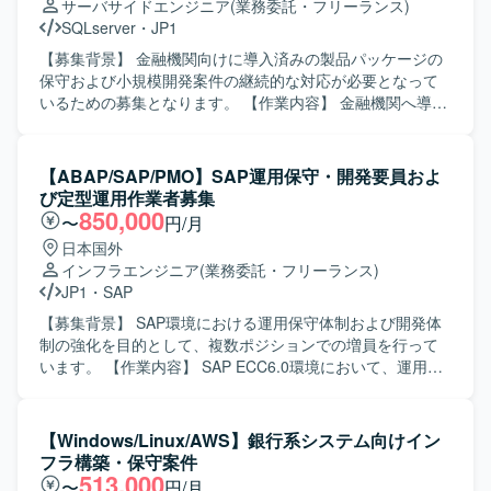
サーバサイドエンジニア
(業務委託・フリーランス)
に積極的にチャレンジできる方を求めています。 【ポジシ
SQLserver
・
JP1
ョンの魅力】 複数のクラウドプラットフォーム上でのサー
バー運用や監視運用、デプロイ業務を通じて、インフラ構
【募集背景】 金融機関向けに導入済みの製品パッケージの
築から運用まで一貫した経験を積むことができる環境で
保守および小規模開発案件の継続的な対応が必要となって
す。大規模なシステム基盤の運用ノウハウやIaCなどの最新
いるための募集となります。 【作業内容】 金融機関へ導入
技術に触れながらスキルアップを図ることができます。
済みの製品パッケージの保守や小規模案件対応を行ってい
【開発環境】 AWS、AliCloud、Azure、Windows Server、
ただきます。具体的には、ユーザー問合せ対応、既存機能
Microsoft SQL Server、JP1、Grafana、CloudWatch、Git、
の調査および変更調査の把握を目的とした資料作成、設
【ABAP/SAP/PMO】SAP運用保守・開発要員およ
Terraform、Ansible、PowerShell、GitHub Actionsなどの環
計・製造・試験までの一連の工程を担当していただきま
び定型運用作業者募集
境で業務を行います。
す。また、ユーザーや他システム担当との打合せを通じて
850,000
〜
円/月
要件や仕様の確認を行っていただきます。 【求める人物
日本国外
像】 ユーザーや他システム担当と円滑にコミュニケーショ
インフラエンジニア
(業務委託・フリーランス)
ンを取りながら業務を進めていただける方を求めていま
JP1
・
SAP
す。既存システムの仕様を読み解き、調査結果や設計内容
を分かりやすく説明できる方にマッチするポジションで
【募集背景】 SAP環境における運用保守体制および開発体
す。 【ポジションの魅力】 金融市場系システムに携わりな
制の強化を目的として、複数ポジションでの増員を行って
がら、パッケージ保守から小規模開発まで一貫した工程を
います。 【作業内容】 SAP ECC6.0環境において、運用保
経験できる点が魅力です。ユーザーとの直接的なやり取り
守業務全般およびABAP開発業務を担当していただきます。
や他システム担当との打合せを通じて、業務知識と技術ス
具体的には、各種モジュールに対する問合せ対応、障害調
キルの双方を高めていただけます。 【開発環境】 SQLサー
査・原因分析・改修対応、ならびにカスタマイズ・追加開
【Windows/Linux/AWS】銀行系システム向けイン
バやPL/SQL、ストアドプロシジャを用いた開発環境での業
発を行います。また、JP1を用いたジョブの操作やジョブネ
フラ構築・保守案件
務となります。C#、VBA、Windowsバッチ、
ットの設定・変更・改修も実施していただきます。 あわせ
513,000
〜
円/月