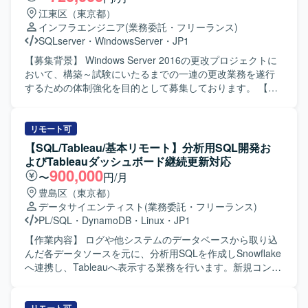
江東区（東京都）
インフラエンジニア
(業務委託・フリーランス)
SQLserver
・
WindowsServer
・
JP1
【募集背景】 Windows Server 2016の更改プロジェクトに
おいて、構築～試験にいたるまでの一連の更改業務を遂行
するための体制強化を目的として募集しております。 【作
業内容】 Windows Server 2016の更改プロジェクトに参画
し、10月から開始される構築工程から試験工程までの一連
の更改業務をご担当いただきます。現行システム環境を踏
リモート可
まえたサーバの設計・構築や、更改に伴う各種設定変更、
【SQL/Tableau/基本リモート】分析用SQL開発お
動作検証や試験実施などを行っていただきます。 【求める
よびTableauダッシュボード継続更新対応
人物像】 サーバ更改プロジェクトにおいて主体的に業務を
900,000
〜
円/月
進めていただける方を求めております。関係者と連携しな
豊島区（東京都）
がら課題整理や調整を行い、安定したシステム稼働に向け
データサイエンティスト
(業務委託・フリーランス)
て責任感を持って取り組んでいただける方が望ましいで
PL/SQL
・
DynamoDB
・
Linux
・
JP1
す。 【ポジションの魅力】 Windows Serverを中心とした
インフラ構築から試験までの工程を一貫してご担当いただ
【作業内容】 ログや他システムのデータベースから取り込
けますので、更改案件における実務経験を幅広く積むこと
んだ各データソースを元に、分析用SQLを作成しSnowflake
ができます。現行システム環境に関する各種プロダクトに
へ連携し、Tableauへ表示する業務を行います。新規コンテ
触れながら、インフラエンジニアとしてのスキル向上が期
ンツ追加対応、イベント発生時の個別対応、月次処理対応
待できるポジションです。 【開発環境】 OS：Windows
が中心となります。継続的なダッシュボード改善およびデ
Server 運用・監視：JP1（Base、AJS3、PFM、NETM）