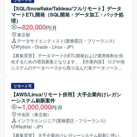
だきます。案件リーダーとして要件作成や取り纏め、チー
リモート可
ム内の担当割りなども行っていただきます。 【求める人物
【SQL/Snowflake/Tableau/フルリモート】データ
像】 顧客担当社員とのやり取りを円滑に進められる高いコ
マートETL開発（SQL開発・データ加工・バッチ処
ミュニケーション能力をお持ちの方を求めています。生命
理）
保険業務に対する理解を持ち、主体的に課題を整理しなが
820,000
〜
円/月
ら周囲と協調してプロジェクトを推進できる方が望ましい
東京都
です。 【ポジションの魅力】 大規模な生命保険向け新契約
データサイエンティスト
(業務委託・フリーランス)
システムに携わることで、業務知見と上流工程の経験をさ
Python
・
Oracle
・
Linux
・
JP1
らに深めていただけます。顧客担当社員との直接折衝や案
件リーダーとしての役割を通じて、要件定義から設計まで
【募集背景】 データマートのETL開発および運用体制を強
一連の工程をリードできる環境です。 【開発環境】
化するための増員募集となります。 【作業内容】 ログや他
OracleDB、Visual Studio 2017、Windows Server 2019、
システムのデータベースから取り込んだ各データソースを
IIS、JP1 等を利用したシステム環境での開発および保守と
元に、分析用のSQLを作成し、Snowflakeに連携して
なります。
Tableauに表示する作業を行っていただきます。新しいコン
テンツへの追加対応、イベントがあった際の個別対応、月
リモート可
次処理の対応を中心に、データ加工やバッチ処理を含むETL
【AWS/Linux/リモート併用】大手企業向けレガシ
開発業務を担当していただきます。 【求める人物像】 月次
ーシステム刷新案件
処理や定型業務を正確に遂行し、エラー発生時に原因を切
1,000,000
〜
円/月
り分けてトラブルシュートができる運用・保守マインドを
中央区（東京都）
お持ちの方を求めております。お客様と円滑にコミュニケ
インフラエンジニア
(業務委託・フリーランス)
ーションを取りながら、主体的に業務改善や品質向上に取
RedHat
・
JP1
り組んでいただける方が望ましいです。 【ポジションの魅
力】 SnowflakeやRedshiftをはじめとしたクラウドベースの
【募集背景】 大手企業向けレガシーシステム刷新に伴い、