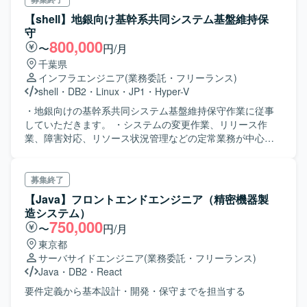
【shell】地銀向け基幹系共同システム基盤維持保
守
800,000
〜
円/月
千葉県
インフラエンジニア
(業務委託・フリーランス)
shell
・
DB2
・
Linux
・
JP1
・
Hyper-V
・地銀向けの基幹系共同システム基盤維持保守作業に従事
していただきます。 ・システムの変更作業、リリース作
業、障害対応、リソース状況管理などの定常業務が中心と
なります。
募集終了
【Java】フロントエンドエンジニア（精密機器製
造システム）
750,000
〜
円/月
東京都
サーバサイドエンジニア
(業務委託・フリーランス)
Java
・
DB2
・
React
要件定義から基本設計・開発・保守までを担当する