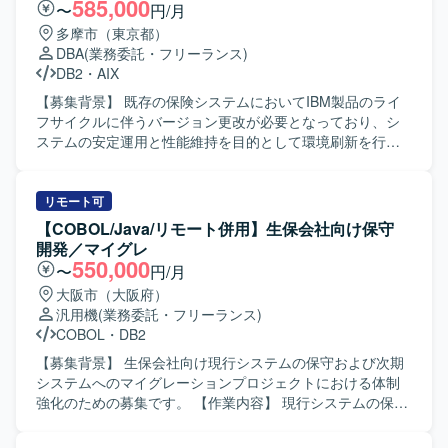
処理や、SQLストアドプロシージャを用いた処理の設計・
585,000
〜
円/月
守を行っていただきます。
実装・改修を行っていただきます。 お客様との直接のコミ
多摩市（東京都）
ュニケーションを通じて要件ヒアリングや仕様調整を行
DBA
(業務委託・フリーランス)
い、システム品質向上に向けた改善提案も行っていただき
DB2
・
AIX
ます。 【求める人物像】 技術的な課題に対して前向きかつ
柔軟に取り組み、自らコミュニケーションを取りながら業
【募集背景】 既存の保険システムにおいてIBM製品のライ
務を推進できる方を求めております。 要件定義など上流工
フサイクルに伴うバージョン更改が必要となっており、シ
程にも主体的に関わり、長期的な視点でシステム改善に貢
ステムの安定運用と性能維持を目的として環境刷新を行う
献していただける方が望ましいです。 【ポジションの魅
プロジェクトです。 【作業内容】 AIXシステム環境下にお
力】 基幹システムのバッチ基盤改善という重要度の高い領
けるDB2のバージョンアップ作業をご担当いただきます。
域に携わることで、上流工程から保守まで一貫した経験を
現行環境の調査から、製品のバージョンアップ計画の立
リモート可
積むことができます。 REST APIベースのバッチやSpring
案、移行手順の整理、検証環境での動作確認、本番環境へ
【COBOL/Java/リモート併用】生保会社向け保守
Boot、DB2 for i、Apache Airflowなどの技術に触れながら、
の移行対応まで一連の作業を行っていただきます。DB2
開発／マイグレ
バッチ基盤の設計スキルやパフォーマンスチューニングの
HADR構成を考慮した移行および切替作業や、関連する設定
550,000
〜
円/月
知見を高めることができます。 【開発環境】 Javaを中心と
の見直し、移行後の動作確認も含まれます。 【求める人物
大阪市（大阪府）
したバッチ基盤環境を想定しており、REST APIベースのア
像】 AIXおよびDB2に関する知見を活かしつつ、システム全
汎用機
(業務委託・フリーランス)
ーキテクチャやSQLストアドプロシージャを活用した構成
体の構成や影響範囲を意識して作業を進めていただける方
COBOL
・
DB2
となります。 今後、Spring BootやJDK21以上、DB2 for i、
を求めています。ドキュメントを参照しながら自走して対
Apache Airflow、Python、生成AIツールなどの活用も見込ま
応できる方や、課題が発生した際に関係者と連携しながら
【募集背景】 生保会社向け現行システムの保守および次期
れております。
解決に向けて粘り強く取り組める方が望ましいです。 【ポ
システムへのマイグレーションプロジェクトにおける体制
ジションの魅力】 ミッションクリティカルな保険システム
強化のための募集です。 【作業内容】 現行システムの保守
の基盤更改に携わることで、大規模システムにおけるDB2
作業をご担当いただきます。加えて、次期システムの結合
HADR構成でのバージョンアップや移行ノウハウを習得でき
テストにおいて現行システムとの比較検証を実施し、差分