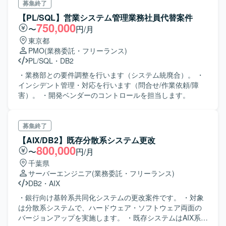
募集終了
【PL/SQL】営業システム管理業務社員代替案件
750,000
〜
円/月
東京都
PMO
(業務委託・フリーランス)
PL/SQL
・
DB2
・業務部との要件調整を行います（システム統廃合）。 ・
インシデント管理・対応を行います（問合せ/作業依頼/障
害）。 ・開発ベンダーのコントロールを担当します。
募集終了
【AIX/DB2】既存分散系システム更改
800,000
〜
円/月
千葉県
サーバーエンジニア
(業務委託・フリーランス)
DB2
・
AIX
・銀行向け基幹系共同化システムの更改案件です。 ・対象
は分散系システムで、ハードウェア・ソフトウェア両面の
バージョンアップを実施します。 ・既存システムはAIX系で