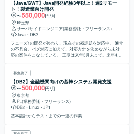
【Java/GWT】Java開発経験3年以上！週2リモー
ト！製造業向け開発
550,000
〜
円/月
埼玉県
サーバサイドエンジニア
(業務委託・フリーランス)
Java
・
DB2
フェーズ1の開発が終わり、現在その残課題を対応中。 通常
の不具合、バグ対応に加えて、対応方針を決めながら未対
応の案件をこなしている。 工期は来年3月末まで。来年4月
から新工場は稼働なので、そこまで必須。
募集終了
【DB2】金融機関向けの基幹システム開発支援
500,000
〜
円/月
東京都
PL
(業務委託・フリーランス)
DB2
・
Linux
・
JP1
基本設計からテストまでの一連の作業
募集終了