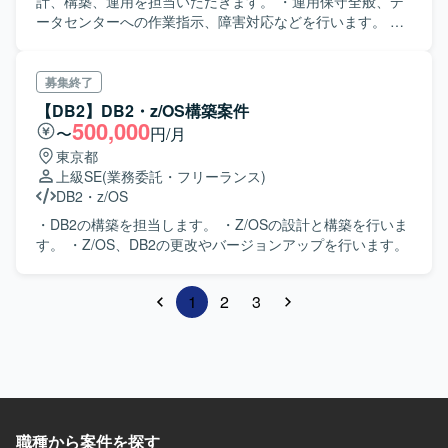
計、構築、運用を担当いただきます。 ・運用保守全般、デ
ータセンターへの作業指示、障害対応などを行います。 ・
業務の性格上、土日祝日や夜間の不規則勤務があります
が、代休が取得できます。
募集終了
【DB2】DB2・z/OS構築案件
500,000
〜
円/月
東京都
上級SE
(業務委託・フリーランス)
DB2
・
z/OS
・DB2の構築を担当します。 ・Z/OSの設計と構築を行いま
す。 ・Z/OS、DB2の更改やバージョンアップを行います。
1
2
3
職種から案件を探す