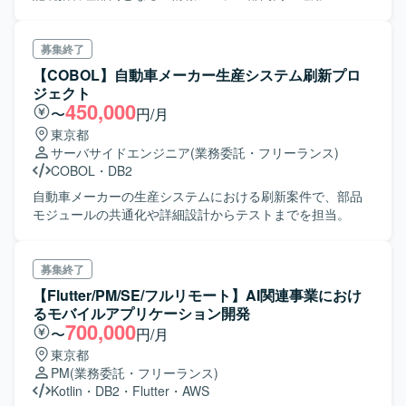
として常駐し 各種インフラ環境の運用業務を対応を実施い
ただきます。 業務範囲/技術は幅広となっており、現在常駐
している3名のメンバとともにご対応をいただきます。
募集終了
業務 範囲： 1) 施策(プロジェクト)側からの依頼に基づき,
【COBOL】自動車メーカー生産システム刷新プロ
各インフラ設定の変更変更、構成変更(伴う調査も含む) 2)
ジェクト
障害対応 3) ユーザ問い合わせ対応 4) 運用課題管理, 改善提
450,000
〜
円/月
案 5) 運用コスト管理 本募集で運用内で店舗に関連するIT業
東京都
務も対応範囲となります 店舗デバイスのキッティング対
サーバサイドエンジニア
(業務委託・フリーランス)
応、インシデント対応 etc.)
COBOL
・
DB2
自動車メーカーの生産システムにおける刷新案件で、部品
モジュールの共通化や詳細設計からテストまでを担当。
募集終了
【Flutter/PM/SE/フルリモート】AI関連事業におけ
るモバイルアプリケーション開発
700,000
〜
円/月
東京都
PM
(業務委託・フリーランス)
Kotlin
・
DB2
・
Flutter
・
AWS