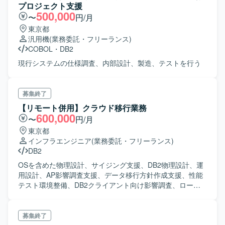
プロジェクト支援
500,000
〜
円/月
東京都
汎用機
(業務委託・フリーランス)
COBOL
・
DB2
現行システムの仕様調査、内部設計、製造、テストを行う
募集終了
【リモート併用】クラウド移行業務
600,000
〜
円/月
東京都
インフラエンジニア
(業務委託・フリーランス)
DB2
OSを含めた物理設計、サイジング支援、DB2物理設計、運
用設計、AP影響調査支援、データ移行方針作成支援、性能
テスト環境整備、DB2クライアント向け影響調査、ローカ
ル開発環境整備マニュアル作成、維持運用スクリプト修
正・リリース
募集終了