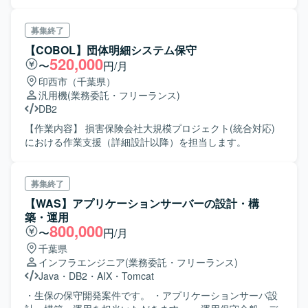
構築されており、新基盤も同様の環境を予定しています。
・対象システムは4系統あり、順次SI（構築）を4回に分け
て行います。 ・2028年9月までの移行期間を含む長期スパ
募集終了
ンのプロジェクトとなります。
【COBOL】団体明細システム保守
520,000
〜
円/月
印西市（千葉県）
汎用機
(業務委託・フリーランス)
DB2
【作業内容】 損害保険会社大規模プロジェクト(統合対応)
における作業支援（詳細設計以降）を担当します。
募集終了
【WAS】アプリケーションサーバーの設計・構
築・運用
800,000
〜
円/月
千葉県
インフラエンジニア
(業務委託・フリーランス)
Java
・
DB2
・
AIX
・
Tomcat
・生保の保守開発案件です。 ・アプリケーションサーバ設