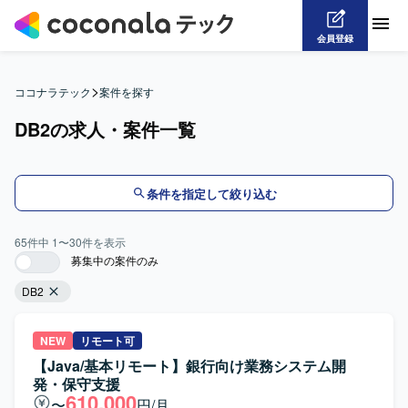
会員登録
>
ココナラテック
案件を探す
DB2の求人・案件一覧
条件を指定して絞り込む
65
件中
1
〜
30
件を表示
募集中の案件のみ
DB2
NEW
リモート可
【Java/基本リモート】銀行向け業務システム開
発・保守支援
610,000
〜
円/月