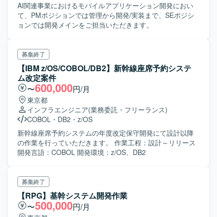
AI関連事業におけるモバイルアプリケーション開発におい
て、PMポジションでは管理から開発/実装まで、SEポジシ
ョンでは開発メインをご担当いただきます。
募集終了
【IBM z/OS/COBOL/DB2】新幹線座席予約システ
ム改定案件
600,000
〜
円/月
東京都
インフラエンジニア
(業務委託・フリーランス)
COBOL
・
DB2
・
z/OS
新幹線座席予約システムの年度改定保守開発にて設計以降
の作業を行っていただきます。 作業工程：設計～リリース
開発言語：COBOL 開発環境：z/OS、DB2
募集終了
【RPG】基幹システム開発作業
500,000
〜
円/月