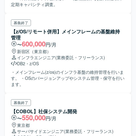
定期キャパシティ調査。
募集終了
【z/OS/リモート併用】メインフレームの基盤維持
管理
600,000
〜
円/月
新宿区（東京都）
インフラエンジニア
(業務委託・フリーランス)
DB2
・
z/OS
・メインフレーム(z/os)のインフラ基盤の維持管理を行いま
す。 ・OSのバージョンアップやシステム管理・保守を行い
ます。
募集終了
【COBOL】社保システム開発
550,000
〜
円/月
東京都
サーバサイドエンジニア
(業務委託・フリーランス)