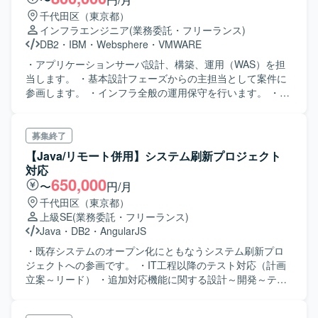
千代田区（東京都）
インフラエンジニア
(業務委託・フリーランス)
DB2
・
IBM
・
Websphere
・
VMWARE
・アプリケーションサーバ設計、構築、運用（WAS）を担
当します。 ・基本設計フェーズからの主担当として案件に
参画します。 ・インフラ全般の運用保守を行います。 ・デ
ータセンターへの作業指示や障害対応などを担当します。
・サーバ使用率調査や災害対策訓練などを実施します。
募集終了
【Java/リモート併用】システム刷新プロジェクト
対応
650,000
〜
円/月
千代田区（東京都）
上級SE
(業務委託・フリーランス)
Java
・
DB2
・
AngularJS
・既存システムのオープン化にともなうシステム刷新プロ
ジェクトへの参画です。 ・IT工程以降のテスト対応（計画
立案～リード） ・追加対応機能に関する設計～開発～テス
ト ・対象業務は「加入・通算承継業務」領域です。