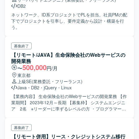
DB2
ネットワーク、ID系プロジェクトでPLを担当。社員PMの配
下でプロジェクトを引率し、要件定義から設計・構築を行
う。
募集終了
【リモート/JAVA】生命保険会社のWebサービスの
開発業務
500,000
〜
円/月
東京都
上級SE
(業務委託・フリーランス)
Java
・
DB2
・
jQuery
・
Linux
【業務内容】 生命保険会社のWebサービスの開発業務 【作
業期間】 2023年12月～長期 【募集枠】 システムエンジニ
ア 2名 ※リーダーに準ずるレベルの方 ・プログラマー
2名 ※一人称でコーディングできる方 【作業場所】 リモー
トワークまたは大森（現在週2で大森出勤） 【単価】 スキ
ル見合い（固定） ※スキルによって上振れあり 【面談】
募集終了
面談（2回 WEB予定）
【リモート併用】リース・クレジットシステム移行