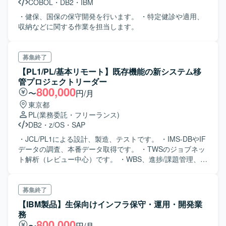
COBOL
・
DB2
・
IBM
・健保、国保の保守開発を行います。 ・特定健診や適用、
収納などに関する作業を担当します。
募集終了
【PL1/PL/基本リモート】既存機能の新システム移
管プロジェクトリーダー
800,000
〜
円/月
東京都
PL
(業務委託・フリーランス)
DB2
・
z/OS
・
SAP
・JCL/PL1による設計、製造、テストです。 ・IMS-DBやIF
データの調査、本番データ取得です。 ・TWSのジョブネッ
ト解析（レビュー中心）です。 ・WBS、進捗/課題管理、顧
客報告です。 ・5名程度のメンバー工数管理、作業指示、レ
ビュー対応です。
募集終了
【IBM製品】生保向けインフラ保守・運用・開発業
務
800,000
〜
円/月