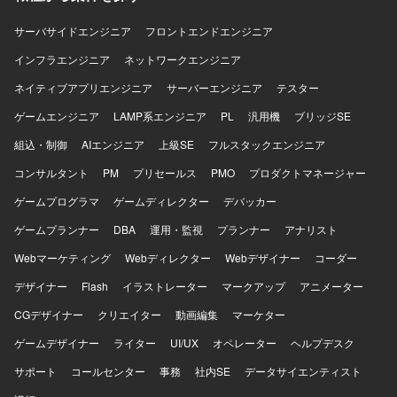
サーバサイドエンジニア
フロントエンドエンジニア
インフラエンジニア
ネットワークエンジニア
ネイティブアプリエンジニア
サーバーエンジニア
テスター
ゲームエンジニア
LAMP系エンジニア
PL
汎用機
ブリッジSE
組込・制御
AIエンジニア
上級SE
フルスタックエンジニア
コンサルタント
PM
プリセールス
PMO
プロダクトマネージャー
ゲームプログラマ
ゲームディレクター
デバッカー
ゲームプランナー
DBA
運用・監視
プランナー
アナリスト
Webマーケティング
Webディレクター
Webデザイナー
コーダー
デザイナー
Flash
イラストレーター
マークアップ
アニメーター
CGデザイナー
クリエイター
動画編集
マーケター
ゲームデザイナー
ライター
UI/UX
オペレーター
ヘルプデスク
サポート
コールセンター
事務
社内SE
データサイエンティスト