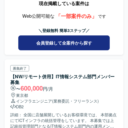
現在掲載している案件は
ます。AIX環境下での実務経験をさらに深められるほか、今
の洗い出しや不具合の検証を行っていただきます。基本設
後の類似プロジェクトでも応用可能な知見を得られるポジ
計からリリースまでの工程に携わっていただきます。 【求
ションです。 【開発環境】 AIX上で稼働するDB2環境を対
「一部案件のみ」
める人物像】 関係者と円滑にコミュニケーションを取りな
Web公開可能な
です
象とした構成となります。DB2 HADRによる冗長構成が採
がら主体的に業務を推進していただける方を求めていま
用されており、移行作業にあたっては既存構成を踏まえた
す。保守とマイグレーションの両方の視点を持ち、責任感
＼登録無料 簡単3ステップ／
検証・切替手順の設計および実施を行っていただきます。
を持って粘り強く対応いただける方が望ましいです。 【ポ
ジションの魅力】 生保を中心とした金融系システムに携わ
会員登録して全案件から探す
ることで、業務知識とレガシーから次期システムへのマイ
グレーション経験を同時に積むことができます。COBOLに
加え、JavaやJavaScriptなどの技術要素にも触れる機会があ
り、スキルの幅を広げていただけます。 【開発環境】 ＜ホ
スト＞汎用機（日立）、DB：XDM、RD ＜サーバー＞OS：
募集終了
WebApps、DB：HiRDB、DB2 フレームワーク：JSF 開発
【NW/リモート併用】IT情報システム部門メンバー
言語：COBOL、HTML、JavaScript、Java、CSS 開発ツー
募集
ル：GITHub、Subversion（SVN）を利用しています。
600,000
〜
円/月
東京都
インフラエンジニア
(業務委託・フリーランス)
DB2
詳細： 全国に店舗展開しているお客様環境では、 本部拠点
にてICTインフラの統括管理をしています。 本募集では上
記統括管理部門となるIT情報システム部門内の運用メンバ