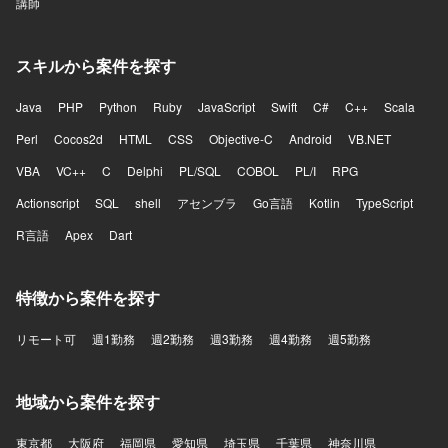
講師
スキルから案件を探す
Java
PHP
Python
Ruby
JavaScript
Swift
C#
C++
Scala
Perl
Cocos2d
HTML
CSS
Objective-C
Android
VB.NET
VBA
VC++
C
Delphi
PL/SQL
COBOL
PL/I
RPG
Actionscript
SQL
shell
アセンブラ
Go言語
Kotlin
TypeScript
R言語
Apex
Dart
特徴から案件を探す
リモート可
週1勤務
週2勤務
週3勤務
週4勤務
週5勤務
地域から案件を探す
東京都
大阪府
福岡県
愛知県
埼玉県
千葉県
神奈川県