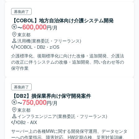
募集終了
【COBOL】地方自治体向け介護システム開発
600,000
〜
円/月
東京都
汎用機
(業務委託・フリーランス)
COBOL
・
DB2
・
z/OS
介護標準化、後期標準化に向けた改修・追加開発、介護法
の改正に伴うシステムの改修・追加開発、問い合わせ等の
保守作業
募集終了
【DB2】損保業界向け保守開発案件
750,000
〜
円/月
東京都
インフラエンジニア
(業務委託・フリーランス)
DB2
・
AIX
サーバー上の各種MWに関する開発保守運用、データセンタ
ーへの作業指示、障害対応、HW定期点検、災害対策訓練、