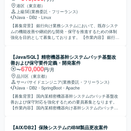
港区（東京都）
上級SE
(業務委託・フリーランス)
Java
・
DB2
・
Linux
【募集背景】 銀行向け業務システムにおいて、既存システ
ムの機能改善や継続的な開発・保守を推進するための体制
強化を目的として募集しております。 【作業内容】 銀行向
け業務システムの開発・保守プロジェクトにて、既存シス
テムの機能改善を中心に、ユーザ部門との仕様調整や影響
調査など上流工程から開発まで主体的に推進していただき
【Java/SQL】精密機器基幹システムバッチ基盤改
ます。調査・設計工程の比率が比較的高く、システム理解
善および保守要件定義・開発案件
を深めながら継続的に携わっていただきます。また、生成
670,000
〜
円/月
AIツールを活用しながら調査・設計・コーディング等の効
品川区（東京都）
率化を図っていただきます。 【求める人物像】 自ら調査や
サーバサイドエンジニア
(業務委託・フリーランス)
情報整理を行い、主体的に業務を推進していただける方を
Java
・
DB2
・
SpringBoot
・
Apache
求めております。 【ポジションの魅力】 銀行向けの基幹業
務システムに長期的に関わりながら、上流工程から開発・
【募集背景】 国内某精密機器基幹システムのバッチ基盤改
保守まで一貫して携わることができます。調査・設計工程
善および保守対応を強化するための要員募集となります。
の比率が高いため、業務理解やシステム理解を深めながら
【作業内容】 国内某精密機器向け基幹システムのバッチ基
スキルを磨いていただけます。また、生成AIツールを活用
盤改善および保守対応をご担当いただきます。 要件定義か
した調査・設計・コーディングの効率化に取り組めるた
ら基本設計、開発、テスト、保守まで一連の工程を継続的
め、新しい技術への知見も広げていただけます。 【開発環
に対応していただきます。 REST APIベースのJavaバッチ
【AIX/DB2】保険システムのIBM製品更改案件
境】 Java / Linux / DB2 / 生成AIツールを利用して開発・保