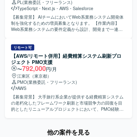
PL
(業務委託・フリーランス)
/ Entra ID、Microsoft365、Google Workspace、WAN / LAN
ことで、映像解析や映像伝達プロトコルに関する高度な知
TypeScript
・
Next.js
・
AWS
・
Salesforce
/ VPN、PCキッティング、MDM（Intune, Jamf 等）、
見を深めていただけます。今後の事業展開にもつながるシ
EDR、ゼロタッチデプロイメント（Autopilot, Apple DEP
ステムの品質向上に直接貢献していただけるポジションで
【募集背景】 AIチームにおいてWeb系業務システム開発体
等）、Windows / Linuxサーバ、Azure、AWS、各種セキュ
す。 【開発環境】 映像伝達プロトコルとしてSRTや
制を強化するための増員募集となります。 【作業内容】
リティソリューション、iPaaS、RPAなどを活用したITイン
WebRTCを利用した環境での解析・デバッグを行っていた
Web系業務システムの要件定義から設計、開発まで一連の
フラ環境です。
だきます。クラウド基盤としてAWS環境を利用するケース
工程をご担当いただきます。 AI駆動開発のコンセプトに基
もございます。
づき、AIを組み込んだ各種機能開発を行っていただきま
す。 基本設計・詳細設計、設計レビューを実施し、品質を
リモート可
担保しながら開発を進めていただきます。 開発メンバーへ
【AWS/リモート併用】経費精算システム刷新プロ
のタスク割り振りや進行管理など、プロジェクトリーダー
ジェクト PMO支援
としてのマネジメントも行っていただきます。 【求める人
792,000
〜
円/月
物像】 プロジェクトの目的達成に向けて主体的に動き、自
江東区（東京都）
ら課題を見つけて解決へ導ける方を求めております。 AI技
PMO
(業務委託・フリーランス)
術や新しい開発手法に対して前向きにキャッチアップし、
AWS
チームへ知見を共有していただける方を歓迎いたします。
【ポジションの魅力】 AIチームの一員として、AIを活用し
【募集背景】 大手旅行系企業が提供する経費精算システム
たWeb系業務システム開発に上流工程から関わることがで
の老朽化したフレームワーク刷新と市場競争力の回復を目
きます。 Next.jsやLaravelを用いたモダンな技術スタックで
的としたリニューアルプロジェクトにおいて、PMO経験者
の開発に携わりながら、プロジェクトリーダーとしての経
および開発プロジェクト経験者を外部からアサインし、プ
験を積むことができます。 AI関連技術やクラウド技術の知
ロジェクト推進を強化するための募集となります。 【作業
見を深めつつ、企画・設計から開発まで幅広い工程に関与
内容】 要件定義の妥当性を確認し、業務要件および非機能
他の案件を見る
できるポジションです。 【開発環境】 Next.jsやLaravelを
要件の整理を支援していただきます。プロジェクト全体の