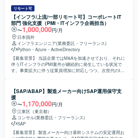
リモート可
【インフラ/上流/一部リモート可】コーポレートIT
部門 強化支援（PMI・ITインフラ企画担当）
1,000,000
〜
円/月
日本国外
インフラエンジニア
(業務委託・フリーランス)
Python
・
Azure
・
ActiveDirectory
【募集背景】 当該企業ではM&Aを加速させており、それに
伴うITインフラのPMI案件が継続的に発生している状況で
す。事業拡大に伴う従業員増加に対応しつつ、次世代のIT
構想や新規技術の検証といった戦略的な取り組みを推進す
るため、ITサービスグループの体制強化を図っておりま
す。変動する業務量へ柔軟に対応し、PMI案件の推進力を高
【SAP/ABAP】製造メーカー向けSAP運用保守支
めるために経験豊富な方に即戦力としてご活躍いただきた
援
く、本案件を募集いたします。 【作業内容】 M&A成立後の
1,170,000
〜
円/月
PMI案件発生時に、プロジェクトリーダーとしてITインフラ
江東区（東京都）
統合プロジェクトの中心的な役割を担っていただきます。
コンサル
(業務委託・フリーランス)
PMIの規模によっては外部パートナーとチームを編成し、統
SAP
合作業の計画策定や推進、関係者調整を行っていただきま
す。具体的には、Active DirectoryやEntra IDへの統合、
【募集背景】 製造メーカー向け基幹システムの安定運用お