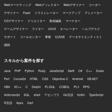
あたり、老朽化したフレームワークからの刷新を予定して
Webマーケティング
おり、一部でAWSを利用したサービス・システムの活用が
Webディレクター
Webデザイナー
コーダー
想定されています。
デザイナー
Flash
イラストレーター
マークアップ
アニメーター
CGデザイナー
クリエイター
動画編集
マーケター
ゲームデザイナー
ライター
UI/UX
オペレーター
ヘルプデスク
サポート
コールセンター
事務
社内SE
データサイエンティスト
講師
スキルから案件を探す
Java
PHP
Python
Ruby
JavaScript
Swift
C#
C++
Scala
Perl
Cocos2d
HTML
CSS
Objective-C
Android
VB.NET
VBA
VC++
C
Delphi
PL/SQL
COBOL
PL/I
RPG
Actionscript
SQL
shell
アセンブラ
Go言語
Kotlin
TypeScript
R言語
Apex
Dart