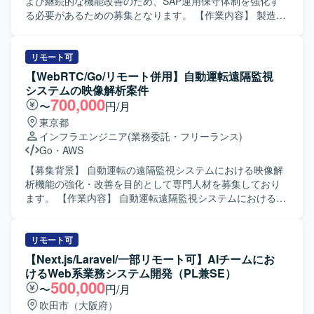
Microsoft365やGoogle Workspaceの導入支援、WAN回線の
よび継続的な機能改善のため、SAP運用保守体制を強化す
敷設やVPNの導入支援、既存PCのリプレースやMDM導入支
る必要があるための募集となります。 【作業内容】 製造メ
援、ハードウェアおよびライセンス資産の見直しなどに関
ーカー向けSAPシステム（SD/MM/PP）の運用保守支援を行
わっていただきます。また、ITサービスグループが抱える
っていただきます。具体的には、障害発生時の原因調査お
課題に対して、新規サービス（EDR、ゼロタッチデプロイ
よび対応方針の検討、変更要求に対する要件整理や概要設
リモート可
メントなど）の比較・技術検証、ヘルプデスクからのエス
計、顧客からの問い合わせ内容の分析および回答作成、な
【WebRTC/Go/リモート併用】自動運転遠隔監視
カレーション案件のサポート、既存サービスの高度化支援
らびに必要に応じたABAPプログラムの改修や動作確認など
システムの映像解析案件
（ツール間連携、AI活用など）、グループ会社へのITサポー
を担当していただきます。また、関連部門との調整やドキ
700,000
〜
円/月
ト体制の強化支援などの業務にも携わっていただきます。
ュメント作成なども実施していただきます。 【求める人物
東京都
【求める人物像】 ITインフラ領域において主体的にプロジ
像】 SAPの業務・技術両面に主体的に取り組み、関係者と
インフラエンジニア
(業務委託・フリーランス)
ェクトを推進でき、関係部門や外部パートナーと円滑にコ
円滑にコミュニケーションを取りながら課題解決を進めて
Go
・
AWS
ミュニケーションを取りながら調整・合意形成を進められ
いただける方を求めております。自ら状況を整理し、顧客
る方を求めております。変化の多い環境下でも柔軟に対応
の要望を的確に理解して提案・改善に結びつけられる方に
【募集背景】 自動運転の遠隔監視システムにおける映像解
し、自ら課題を発見して解決策を提案・実行していただけ
ご活躍いただける環境です。 【ポジションの魅力】 複数モ
析機能の強化・改善を目的として専門人材を募集しており
る方にご活躍いただきたいと考えております。 【ポジショ
ジュール（SD/MM/PP）に関わりながら、導入後の運用保
ます。 【作業内容】 自動運転遠隔監視システムにおける映
ンの魅力】 継続的に発生するPMI案件を通じて、M&Aにお
守を通じてビジネスプロセスの理解を深められるポジショ
像データの解析業務を担当していただきます。映像伝達プ
けるIT統合の実務経験を豊富に積むことができます。ID基
ンです。コンサルタントおよび概要設計者として、要件定
ロトコルを用いたデバッグや、解析結果を踏まえた課題抽
盤、コラボレーションツール、ネットワーク、エンドポイ
義から設計・改善提案まで幅広いフェーズを経験でき、
出・改善検討などを行っていただきます。 【求める人物
リモート可
ント管理など幅広いITインフラ領域に携われるため、技
SAPスキルを一層高めていただけます。 【開発環境】 SAP
像】 自律的に業務を推進し、関係者と円滑にコミュニケー
【Next.js/Laravel/一部リモート可】AIチームにお
術・知見の幅を広げられる環境です。また、新規サービス
ERP環境上での運用保守・改修作業が中心となり、ABAPに
ションを取りながら問題解決に取り組んでいただける方を
けるWeb系業務システム開発（PL兼SE）
の技術検証や既存サービスの高度化といった戦略的なテー
よるプログラム改修および関連ドキュメントの作成を行っ
求めております。技術的な検証やデバッグ作業を粘り強く
500,000
〜
円/月
マにも関与できるため、企画・検証から実務まで一貫した
ていただきます。
行っていただける方が望ましいです。 【ポジションの魅
吹田市（大阪府）
経験を積むことができます。 【開発環境】 Active Directory
力】 自動運転という先端領域の遠隔監視システムに携わる