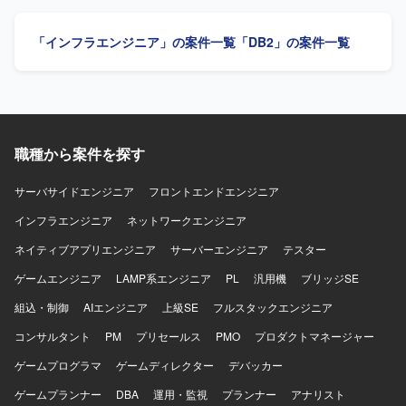
中心としたWebアプリケーション開発環境で、AWS上の各
進行管理やスケジュールの妥当性確認を行い、ベンダーコ
種サービスを活用したシステム構成となります。 コンテナ
ントロールを実施していただきます。開発工程からテスト
「インフラエンジニア」の案件一覧
「DB2」の案件一覧
技術なども用いながら、AI関連のAPIやサービスと連携した
工程までの推進支援を行い、完成後の移行計画策定を支援
機能開発を行っております。
していただきます。また、先方PMO担当者へのPMO業務の
伴走および育成支援も担っていただきます。 【求める人物
像】 業務要件と非機能要件の双方を理解し、スケジュール
や体制、開発規模の妥当性を判断できる方を求めていま
す。要件定義の内容や事業部からの要望を的確に整理し、
職種から案件を探す
全体構想としてまとめられる方が望ましいです。答えが明
確でない打ち合わせの場面でも論点を整理し、関係者と円
滑にコミュニケーションを取りながら方向性を見出せる方
サーバサイドエンジニア
フロントエンドエンジニア
にご活躍いただきます。先方PMO担当者のスキルアップを
インフラエンジニア
ネットワークエンジニア
意識しつつ伴走し、プロジェクト全体を俯瞰して自ら考え
主体的に推進できる方を歓迎します。 【ポジションの魅
ネイティブアプリエンジニア
サーバーエンジニア
テスター
力】 大手企業の基幹的な経費精算システム刷新プロジェク
ゲームエンジニア
トにPMOとして参画し、業務要件チームと非機能要件チー
LAMP系エンジニア
PL
汎用機
ブリッジSE
ムの両方を横断的にリードできるポジションです。プロジ
組込・制御
AIエンジニア
上級SE
フルスタックエンジニア
ェクト推進だけでなく、PMO体制や進め方の設計、ベンダ
ーへの指摘や調整など、上流から全体を見渡したマネジメ
コンサルタント
PM
プリセールス
PMO
プロダクトマネージャー
ントスキルを発揮できます。また、先方PMO担当者の育成
ゲームプログラマ
ゲームディレクター
デバッカー
を通じて、ナレッジ移転や組織力強化にも貢献していただ
けます。 【開発環境】 経費精算システムのリニューアルに
ゲームプランナー
DBA
運用・監視
プランナー
アナリスト