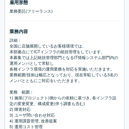
雇用形態
業務委託(フリーランス)
業務内容
詳細：

全国に店舗展開しているお客様環境では、

本部拠点にてICTインフラの統括管理をしています。

本募集では上記統括管理部門となるIT情報システム部門内の
運用メンバとして常駐し

各種インフラ環境の運用業務を対応を実施いただきます。

業務範囲/技術は幅広となっており、現在常駐している3名の
メンバとともにご対応をいただきます。

業務　範囲：

1) 施策(プロジェクト)側からの依頼に基づき, 各インフラ設
定の変更変更、構成変更(伴う調査も含む)

2) 障害対応

3) ユーザ問い合わせ対応

4) 運用課題管理, 改善提案

5) 運用コスト管理
