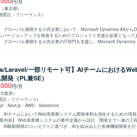
,000
円/月
ションに関する知見を深めることができます。z/OSやPL/1といったレ
（東京都）
/Spring Batchなどのモダンな技術の両方に触れながら、リライトツール
業務委託・フリーランス)
確認といった上流寄りの検証業務に携わることができます。 【開発環境】 IBM
OS)環境上で動作する既存販売物流システムと、Windows環境上のJava
グローバル展開する小売企業において、Microsoft Dynamics AXからDyn
Java側ではSpring BatchおよびMyBatisを用い、データベースにはPos
ムバージョンアップを推進するためのプロジェクト支援が必要となって
います。DaaSによりクラウド上のデスクトップ環境へアクセスし作業
グローバル展開する小売企業のIT部門を支援し、Microsoft Dynamics
cs365へのシステムバージョンアッププロジェクト推進をご担当いただきま
進行するプロジェクトにおいて、実行ベンダーの管理や各国事業部門と
生する課題の解決を主導していただきます。 クライアントIT部門の一員
体の統括と推進を担い、課題管理チケットの処理や進捗管理を通じてプ
.js/Laravel/一部リモート可】AIチームにおけるW
ための支援を行っていただきます。 【求める人物像】 関係者を巻き込みな
開発（PL兼SE）
ジェクトを推進できる方を求めております。 【ポジションの魅力】 グローバ
,000
る小売企業の大規模ERPバージョンアッププロジェクトに参画し、複数
円/月
ト推進やベンダーコントロールの経験を積むことができます。 【開発環境】
大阪府）
t Dynamics AX、Microsoft Dynamics365を中心としたERP環境でのプ
委託・フリーランス)
pt
・
Next.js
・
AWS
・
Salesforce
】 AIチームにおいてWeb系業務システム開発体制を強化するための増
。 AI駆動開発のコンセプトに基づき、AIを組み込んだ各種機能開発を
基本設計・詳細設計、設計レビューを実施し、品質を担保しながら開発を