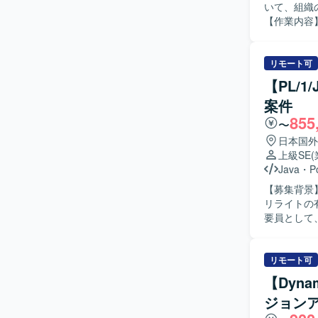
いて、組織
【作業内容】
などの取り
の1on1
た、Curs
リモート可
携わっていただきます。 【求める人物像】 
【PL/
を巻き込み
案件
長に高い関
855
ジションの
〜
る環境で、
日本国外
のAI開発
上級SE
り組める点が大きな魅力です。 【開発環境】 言
Java
・
P
ンフラ/データ：A
【募集背景】
Google 
リライトの有効
要員として、
ます。Jav
備・データ
行を行い、テ
リモート可
像】 ホス
【Dyna
を技術的な
ジョン
ーションを取
魅力】 レ