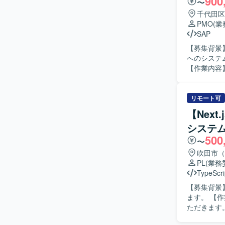
900
〜
ダナイゼー
千代田区
と、Java
PMO
(
スコード品質の
SAP
汎用機(z/
【募集背景】 
用いたします。
へのシステ
を想定して
【作業内容】 
だきます。
Dynami
で並行して
を行い、発
リモート可
ジェクト全
【Next
を円滑に進行させる
システム
がら主体的にプロ
500
ルに展開す
〜
るプロジェク
吹田市（
Microsof
PL
(業務
ります。
TypeScri
【募集背景
ます。 【作業内容】 Web系業務システムの要件定義から設計、開発まで一連の工程をご担当い
ただきます
きます。 