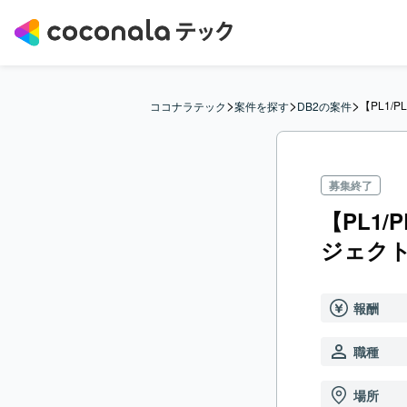
>
>
>
【PL1
ココナラテック
案件を探す
DB2の案件
募集終了
【PL1
ジェク
報酬
職種
場所