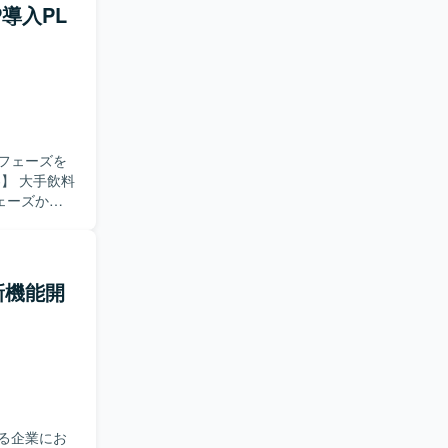
導入PL
フェーズを
ェーズから
ンドユーザ
きます。ま
軟に対応で
・新機能開
、プロジェ
SAP導入
ンドとの要
できる環境
る企業にお