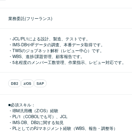
業務委託(フリーランス)
・JCL/PL1による設計、製造、テストです。

・IMS-DBやIFデータの調査、本番データ取得です。

・TWSのジョブネット解析（レビュー中心）です。

・WBS、進捗/課題管理、顧客報告です。

・5名程度のメンバー工数管理、作業指示、レビュー対応です。
DB2
z/OS
SAP
■必須スキル：
・IBM汎用機（Z/OS）経験

・PL/1（COBOLでも可）、JCL

・IMS-DB、DB2に関する知見

・PLとしてのPJマネジメント経験（WBS、報告・調整等）