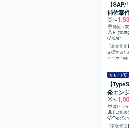
【SAP
補佐案
1,5
〜
港区（東
PL
(業務
SAP
【募集背景
支援するため、
メーカー向
参画してい
ーの要件調
た、元請SIe
リモート可
会計と財務
【Type
きる方を求
発エン
クトを前向きに
1,0
大手メーカ
〜
の上流工程
港区（東
件調整や若
PL
(業務
です。 【開発環境】 SAP FI/CO を中心とした会計領域のSAP環境を前提としたプロジェクトと
TypeScri
なります。
【募集背景