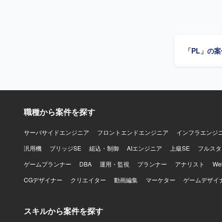
だきます。
マネジメントも行っていただ
的に動き、
対して前向
【ポジショ
「PL」の
程から関わる
りながら、
技術の知見
【開発環境】
サービスを
サービスと
職種から案件を探す
サーバサイドエンジニア
フロントエンドエンジニア
インフラエンジ
汎用機
ブリッジSE
組込・制御
AIエンジニア
上級SE
フルスタ
ゲームプランナー
DBA
運用・監視
プランナー
アナリスト
W
CGデザイナー
クリエイター
動画編集
マーケター
ゲームデザイ
スキルから案件を探す