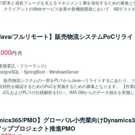
の変革と成長フェーズを支えるマネジメント層を強化するための募集と
 クライアントのWebサービス改善や新機能開発において、ABテストやU
組みをリードしていただきます。エンジニア組織のマネジメントとして
や成長支援、レビュー文化の醸成などのピープルマネジメントもお任せい
orやGeminiを日常業務に組み込んだ「AIと共に開発する文化」の推進や
能動的にコミュニケーションを取りながら複数職種
1/Java/フルリモート】販売物流システムPoCリラ
、主体的にプロジェクトを推進できる方を求めております。組織やプロ
心を持ち、変革期の環境を楽しみながらリードいただける方が望ましいです
,000
魅力】 自社プロダクト開発、BPaaS、クライアントワークと複数のチ
円/月
マネジメント層として組織の変革と成長に深くコミットしていただけま
環境を活用しながら、裁量の大きいポジションでWebサービス改善や新機
(業務委託・フリーランス)
語/フロント：TypeScript, JavaScript, React イ
ostgreSQL
・
SpringBoot
・
WindowsServer
WS, BigQuery, GitHub AI環境：Gemini, Cursor ツール：Slack, Not
 販売物流システムの一部をPL/1からJavaへリライトするにあたり、
Workspace を利用しております。
性を確認するためのPoCを実施するための募集となります。 【作業内容】 z/OS
JCLおよびPL/1の仕様解析を行い、IMS DBからのデータ抽出を実施
a要員として、ローカル環境でのJava実行環境の準備や、RDB(PostgreS
投入を行っていただきます。そのうえで、生成されたJavaソースコード
スト結果に基づいたドキュメント作成を実施していただきます。 【求める人物
ト系およびJavaのいずれか、もしくは両方に強みを持ち、ツールによる
mics365/PMO】グローバル小売業向けDynamics
観点から評価できる方を求めています。主体的に課題を抽出し、周囲と
アッププロジェクト推進PMO
りながら改善提案や検証を進めていただける方が望ましいです。 【ポジションの
ガシー環境からJavaへのマイグレーションPoCに参画することで、ホス