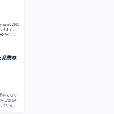
ガシー技術
の評価やソー
実行環境を利
amics365
tgreSQL
おります。
を行っていた
 AXから
す。 複数国
の連携調整
としてプロ
ロジェクト
eb系業務
国にまたが
ロジェクトとな
員募集となり
行っていただ
進めていた