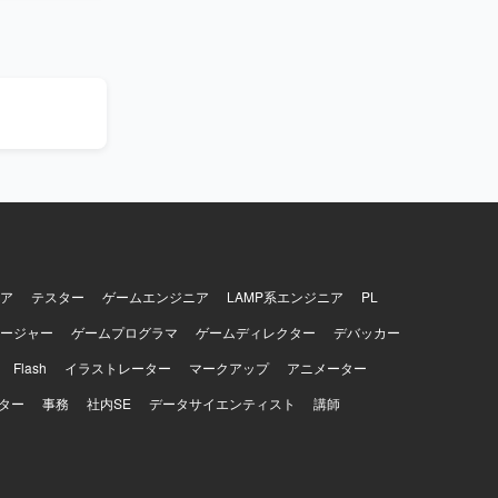
ーとしての
開発手法に
たします。
開発に上流工
での開発に携わ
やクラウド
ンです。
WS上の各種
連のAPIや
ア
テスター
ゲームエンジニア
LAMP系エンジニア
PL
ージャー
ゲームプログラマ
ゲームディレクター
デバッカー
Flash
イラストレーター
マークアップ
アニメーター
ター
事務
社内SE
データサイエンティスト
講師