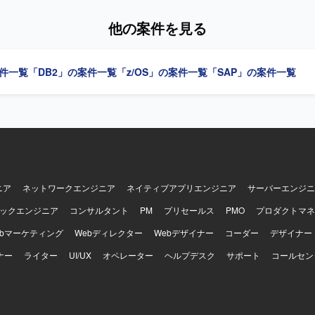
 開発メンバーへのタスク割り振りや進行管理など、プロジェクトリーダ
きます。 【求める人物像】 プロジェクトの目的達成に向けて主体
他の案件を見る
自ら課題を見つけて解決へ導ける方を求めております。 AI技術や新しい
きにキャッチアップし、チームへ知見を共有していただける方を歓迎い
ンの魅力】 AIチームの一員として、AIを活用したWeb系業務システム
案件一覧
「DB2」の案件一覧
「z/OS」の案件一覧
「SAP」の案件一覧
ことができます。 Next.jsやLaravelを用いたモダンな技術スタック
プロジェクトリーダーとしての経験を積むことができます。 AI関連技術
を深めつつ、企画・設計から開発まで幅広い工程に関与できるポジショ
 Next.jsやLaravelを中心としたWebアプリケーション開発環境で、A
活用したシステム構成となります。 コンテナ技術なども用いながら、AI関
連携した機能開発を行っております。
ニア
ネットワークエンジニア
ネイティブアプリエンジニア
サーバーエンジニ
ックエンジニア
コンサルタント
PM
プリセールス
PMO
プロダクトマネ
ebマーケティング
Webディレクター
Webデザイナー
コーダー
デザイナー
ナー
ライター
UI/UX
オペレーター
ヘルプデスク
サポート
コールセン