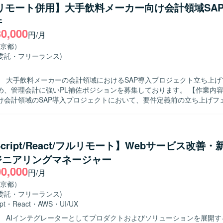
/リモート併用】大手飲料メーカー向け会計領域SAP
件
30,000
円/月
京都）
委託・フリーランス)
】 大手飲料メーカーの会計領域におけるSAP導入プロジェクト立ち上げ
管理会計に強いPL補佐ポジションを募集しております。 【作業内容】 大手飲料
け会計領域のSAP導入プロジェクトにおいて、要件定義前の立ち上げフ
ただきます。財務会計寄りの元請PLを管理会計の知見で補完しつつ、エ
整・取りまとめを行い、要望を受け止めながら最適解を提案していただ
r側の若手メンバーのマネジメントもご担当いただきます。 【求める人物像】 管理
会計の双方を理解し、エンドユーザーの多様な要望に対して冷静かつ柔
Script/React/フルリモート】Webサービス改善
めております。関係者とのコミュニケーションを通じて合意形成を図り
ジニアリングマネージャー
推進できる方にご活躍いただきたいと考えております。 【ポジションの魅力】
00,000
ーの重要プロジェクト立ち上げフェーズから参画でき、会計領域における
円/月
を主導的に経験していただけます。管理会計の専門性を活かしつつ、エ
京都）
手メンバーのマネジメントなど、上流マネジメントスキルも磨くことが
委託・フリーランス)
pt
・
React
・
AWS
・
UI/UX
】 AIインテグレーターとしてプロダクトおよびソリューションを展開す