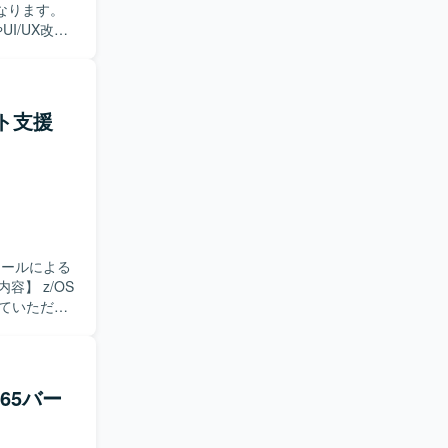
なります。
I/UX改善
、メンバー
たします。ま
環境整備にも
イト支援
ダクトの成
。 【ポ
ームが存在す
す。最先端
能開発に取
ion,
ツールによる
していただき
QL想定)の準
のテスト実
リライト結果
365バー
コミュニケ
ト系資産のモ