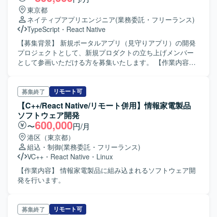
東京都
ネイティブアプリエンジニア
(業務委託・フリーランス)
TypeScript
・
React Native
【募集背景】 新規ポータルアプリ（見守りアプリ）の開発
プロジェクトとして、新規プロダクトの立ち上げメンバー
として参画いただける方を募集いたします。 【作業内容】
・Expoを用いたネイティブアプリの設計、開発、テストを
行っていただきます。 ・見守りポータルアプリのフロント
エンド実装を行っていただきます。 ・Webブラウザ版の横
リモート可
募集終了
断的な開発検討および実装を行っていただきます。 ・アカ
【C++/React Native/リモート併用】情報家電製品
ウント、ログイン、マイページ等の機能開発を行っていた
ソフトウェア開発
だきます。 ・非機能要件の見積もりおよび品質保証業務を
600,000
〜
円/月
行っていただきます。 【開発環境】 フロントエンド：
港区（東京都）
Expo（React Native）, TypeScript バックエンド：Hono,
組込・制御
(業務委託・フリーランス)
TypeScript, Python インフラ：Google Cloud Platform,
VC++
・
React Native
・
Linux
Firebase CI/CD：GitHub Actions ツール：Claude Code,
Codex, Cursor, Harness テスト：Detox (E2Eテスト) 管
【作業内容】 情報家電製品に組み込まれるソフトウェア開
理：GitHub, Jira, Slack, Googleスプレッドシート PC：Mac
発を行います。
リモート可
募集終了