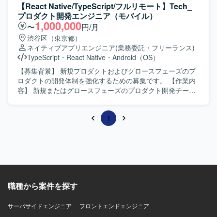
【React Native/TypeScript/フルリモート】Tech_
プロダクト開発エンジニア（モバイル）
1,000,000
〜
円/月
渋谷区（東京都）
ネイティブアプリエンジニア
(業務委託・フリーランス)
TypeScript
・
React Native
・
Android（OS）
【募集背景】 新規プロダクトおよびグロースフェーズのプ
ロダクトの開発体制を強化するための募集です。 【作業内
容】 新規またはグロースフェーズのプロダクト開発チーム
に所属し、モバイルアプリケーションの新規開発プロジェ
クトにおいて、設計・開発・運用保守まで一貫してご担当
1
いただきます。技術選定をはじめとするアーキテクチャ設
計や、機能要件に基づいたWebアプリケーションの設計・
実装・テスト・デプロイを行います。技術調査やナレッジ
共有を通じてエンジニアメンバー相互のスキル向上を図
り、テクノロジードリブンな開発効率向上施策の提案と実
践を行います。iOS / Android 向けアプリのストアリリース
および運用もご担当いただきます。 【求める人物像】 プロ
職種から案件を探す
ダクトのミッションや価値観に共感し、自律的に行動でき
る方を求めています。高い責任感を持ち、最後までやりき
サーバサイドエンジニア
る姿勢で開発に取り組める方を想定しています。ビジネス
フロントエンドエンジニア
メンバーを含む多職種とのコミュニケーションを通じて、