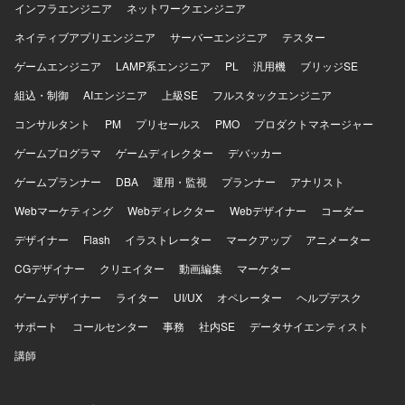
インフラエンジニア
ネットワークエンジニア
プロダクト価値の最大化に主体的に関わっていただきま
す。 【ポジションの魅力】 技術選定やアーキテクチャ設計
ネイティブアプリエンジニア
サーバーエンジニア
テスター
などの上流工程から関与でき、現場で使われるモバイル体
ゲームエンジニア
LAMP系エンジニア
PL
汎用機
ブリッジSE
験をプロダクトとして成立させる役割を担うことができま
す。新規プロダクトやグロースフェーズのプロダクト開発
組込・制御
AIエンジニア
上級SE
フルスタックエンジニア
に携わることで、技術面・プロダクト面の両面でチャレン
コンサルタント
ジできる環境です。モバイルアプリだけでなく、フロント
PM
プリセールス
PMO
プロダクトマネージャー
エンドやバックエンドを含む幅広い技術スタックに触れな
ゲームプログラマ
ゲームディレクター
デバッカー
がら開発を進められます。 【開発環境】 フロントエンドは
TypeScript / React.js / Next.js、バックエンドは TypeScript /
ゲームプランナー
DBA
運用・監視
プランナー
アナリスト
Node.js / Python を使用しています。インフラには Google
Webマーケティング
Webディレクター
Webデザイナー
コーダー
Cloud Platform や Terraform を利用し、モバイルは React
Native（Expo）を採用しています。コミュニケーションや
デザイナー
Flash
イラストレーター
マークアップ
アニメーター
ドキュメント管理には Slack、Notion、Github、Google
CGデザイナー
Workspace などを利用しています。
クリエイター
動画編集
マーケター
ゲームデザイナー
ライター
UI/UX
オペレーター
ヘルプデスク
サポート
コールセンター
事務
社内SE
データサイエンティスト
講師