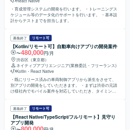
React Native
・育成管理システムの開発を行います。 ・トレーニングス
ケジュール等のデータ化のサポートを行います。 ・基本設
計からテストまでを担当します。
リモート可
募集終了
【Kotlin/リモート可】自動車向けアプリの開発案件
480,000
〜
円/月
渋谷区（東京都）
ネイティブアプリエンジニア
(業務委託・フリーランス)
Kotlin
・
React Native
・既にリリース済みの車両制御アプリから派生をさせて、
別アプリの開発をしていただきます。 ・まずは渋谷の元請
け様社内でモバイル案件を対応していただき、タイミング
を見ながら、お客様先案件に移っていくという流れをとる
可能性があります。 ・柔軟な対応が出来る方でないと提案
が難しいです。
リモート可
募集終了
【React Native/TypeScript/フルリモート】見守り
アプリ開発
800,000
〜
円/月