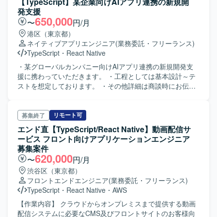
【TypeScript】某企業向けAIアプリ連携の新規開
発支援
650,000
〜
円/月
港区（東京都）
ネイティブアプリエンジニア
(業務委託・フリーランス)
TypeScript
・
React Native
・某グローバルカンパニー向けAIアプリ連携の新規開発支
援に携わっていただきます。 ・工程としては基本設計～テ
ストを想定しております。 ・その他詳細は商談時にお伝え
させていただきます。
リモート可
募集終了
エンド直【TypeScript/React Native】動画配信サ
ービス フロント向けアプリケーションエンジニア
募集案件
620,000
〜
円/月
渋谷区（東京都）
フロントエンドエンジニア
(業務委託・フリーランス)
TypeScript
・
React Native
・
AWS
【作業内容】 クラウドからオンプレミスまで提供する動画
配信システムに必要なCMS及びフロントサイトのお客様向