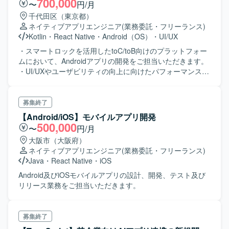
700,000
〜
円/月
て、 柔軟にタスクをアサインしており、 希望があれば未経
千代田区（東京都）
験の分野にもチャレンジできる文化があります。 また、ユ
ネイティブアプリエンジニア
(業務委託・フリーランス)
ーザーが属する業界は非常にドメインが強いため、 単に開
Kotlin
・
React Native
・
Android（OS）
・
UI/UX
発業務をこなすだけでなく、 職種の枠を超えてプロダクト
に当事者意識を持ち取り組める方を歓迎しております。 モ
・スマートロックを活用したtoC/toB向けのプラットフォー
ダンな技術とリアルな現場の融合を目指し、机上の開発に
ムにおいて、Androidアプリの開発をご担当いただきます。
留まらない、 実際の課題解決に深く関わる開発現場です。
・UI/UXやユーザビリティの向上に向けたパフォーマンス改
善に取り組んでいただきます。
募集終了
【Android/iOS】モバイルアプリ開発
500,000
〜
円/月
大阪市（大阪府）
ネイティブアプリエンジニア
(業務委託・フリーランス)
Java
・
React Native
・
iOS
Android及びiOSモバイルアプリの設計、開発、テスト及び
リリース業務をご担当いただきます。
募集終了