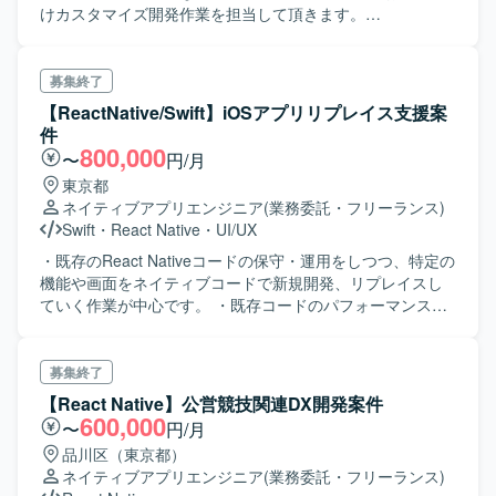
けカスタマイズ開発作業を担当して頂きます。
HTML/CSS/TypeScript/node.js/React Nativeによる、フロン
トサイドのアプリケーション開発や詳細設計/製造/単体テス
ト/保守/運用が含まれます。 【募集背景】 新規立ち上げサ
募集終了
イト、または既存サービス拡大に向けて増員のため募集と
【ReactNative/Swift】iOSアプリリプレイス支援案
なります。 【開発環境】 ・Typescript、React Native、
件
Node.js、Express、AWS ・Ajax、REST、サーバレスアー
800,000
〜
円/月
キテクチャなど
東京都
ネイティブアプリエンジニア
(業務委託・フリーランス)
Swift
・
React Native
・
UI/UX
・既存のReact Nativeコードの保守・運用をしつつ、特定の
機能や画面をネイティブコードで新規開発、リプレイスし
ていく作業が中心です。 ・既存コードのパフォーマンス改
善や、バグ対応、コードレビューやライブラリのアップデ
ートなどの対応をいただきます。 ・新規機能の設計構築を
ネイティブモジュール、コンポーネントで開発いただきま
募集終了
す。 ・React Nativeとネイティブコードの連携をブリッジ
【React Native】公営競技関連DX開発案件
ング技術を用いて実装します。 ・その他、ドキュメント作
600,000
〜
円/月
成や技術調査、関係部署とのコミュニケーションも発生い
品川区（東京都）
たします。
ネイティブアプリエンジニア
(業務委託・フリーランス)