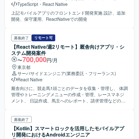
TypeScript
・
React Native
上記モバイルアプリのフロントエンド開発実施 設計、追加
開発、保守運用、ReactNativeでの開発
リモート可
募集終了
【React Native/週2リモート】厩舎向けアプリ・シ
ステム開発案件
700,000
〜
円/月
東京都
サーバサイドエンジニア
(業務委託・フリーランス)
React Native
厩舎向けに、競走馬1頭ごとのデータを収集・管理し、 体調
管理やトレーニングメニューの作成・管理、レースマネジ
メント、 日誌作成、馬主へのレポート、請求管理などの複
数のプロダクトを提供。 テクノロジーやデータ、AIを活用
し、業界のDX推進に取り組んでいます。 将来的には、他の
動物にも転用可能な仕組みとして展開を視野に入れてお
募集終了
り、 「動物の命や成長に関わる社会性の高いプロダクト」
【Kotlin】スマートロックを活用したモバイルアプ
に携わることで、 本当に意味のあるものづくりを実感でき
リ開発におけるAndroidエンジニア
る環境です。 現場は、スキルやキャリア志向、状況に応じ