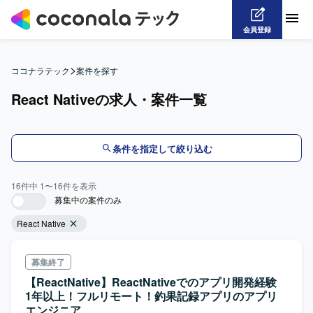
会員登録
>
ココナラテック
案件を探す
React Nativeの求人・案件一覧
条件を指定して絞り込む
16
件中
1
〜
16
件を表示
募集中の案件のみ
React Native
募集終了
【ReactNative】ReactNativeでのアプリ開発経験
1年以上！フルリモート！釣果記録アプリのアプリ
エンジニア