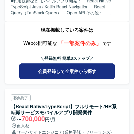
■利用技術など モバイルアプリ開発： React Native
TypeScript Java / Kotlin React Navigation React
Query（TanStack Query） Open API その他：
GitLab(構成管理) Visual Studio Code(IDE) Android
Studio（IDE） Confluence(ドキュメント管理) Jira(タ
現在掲載している案件は
スク管理) Zoom(リモートワーク)
「一部案件のみ」
Web公開可能な
です
＼登録無料 簡単3ステップ／
会員登録して全案件から探す
募集終了
【React Native/TypeScript】フルリモート/HR系
転職サービスモバイルアプリ開発案件
700,000
〜
円/月
東京都
サーバサイドエンジニア
(業務委託・フリーランス)