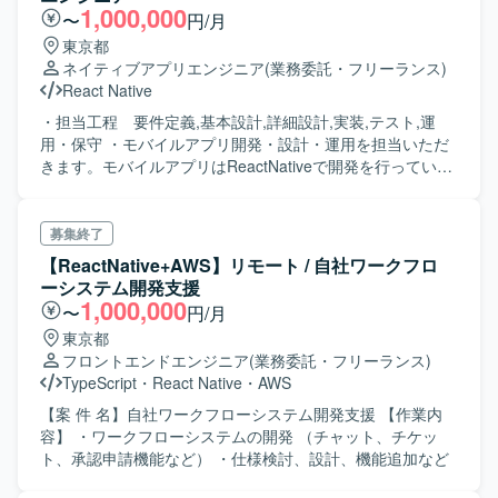
1,000,000
〜
円/月
東京都
ネイティブアプリエンジニア
(業務委託・フリーランス)
React Native
・担当工程 要件定義,基本設計,詳細設計,実装,テスト,運
用・保守 ・モバイルアプリ開発・設計・運用を担当いただ
きます。モバイルアプリはReactNativeで開発を行っていま
す。Flowという型定義を使用したJavaScriptで組まれていま
す。 今後、開発体勢が整っていく中で、マネジメント業務
やテックリードなどの重要なポジションも担っていただく
募集終了
可能性もございます。
【ReactNative+AWS】リモート / 自社ワークフロ
ーシステム開発支援
1,000,000
〜
円/月
東京都
フロントエンドエンジニア
(業務委託・フリーランス)
TypeScript
・
React Native
・
AWS
【案 件 名】自社ワークフローシステム開発支援 【作業内
容】 ・ワークフローシステムの開発 （チャット、チケッ
ト、承認申請機能など） ・仕様検討、設計、機能追加など