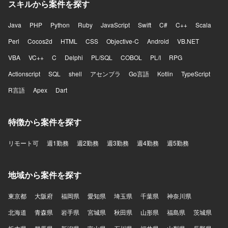
スキルから案件を探す
Java
PHP
Python
Ruby
JavaScript
Swift
C#
C++
Scala
Perl
Cocos2d
HTML
CSS
Objective-C
Android
VB.NET
VBA
VC++
C
Delphi
PL/SQL
COBOL
PL/I
RPG
Actionscript
SQL
shell
アセンブラ
Go言語
Kotlin
TypeScript
R言語
Apex
Dart
特徴から案件を探す
リモート可
週1勤務
週2勤務
週3勤務
週4勤務
週5勤務
地域から案件を探す
東京都
大阪府
福岡県
愛知県
埼玉県
千葉県
神奈川県
北海道
青森県
岩手県
宮城県
秋田県
山形県
福島県
茨城県