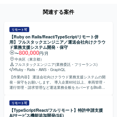
関連する案件
リモート可
【Ruby on Rails/React/TypeScript/リモート併
用】フルスタックエンジニア／運送会社向けクラウ
ド業務支援システム開発・保守
800,000
〜
円/月
中央区（東京都）
フルスタックエンジニア
(業務委託・フリーランス)
Ruby
・
Rails
・
AWS
・
GraphQL
【作業内容】 運送会社向けクラウド業務支援システムの開
発・保守をお願いします。 導入企業60社以上、車両管理・
運行管理・請求管理など運送業務全般をカバーするBtoB
SaaSです。 新機能の設計・実装（バックエンド / フロント
エンド）を行います。 GraphQL APIの設計・実装を行いま
す。 既存機能の改善・バグ修正を行います。 コードレビュ
リモート可
ー、テスト整備を行います。 PMI（事業譲渡後の統合）に
【TypeScript/React/フルリモート】特許申請支援
伴うシステム改善を行います。 【開発環境】 フレームワー
AIサービス機能追加開発(SE)