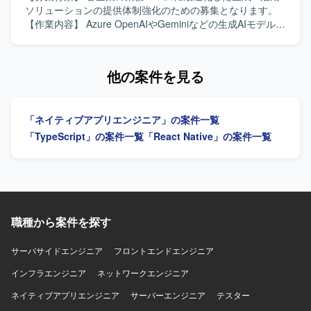
課題を整理しながら主体的に推進できる方を想定しており
ソリューションの提供体制強化のための募集となります。
ます。 長期的な保守性や拡張性を意識したアーキテクチャ
【作業内容】 Azure OpenAIやGeminiなどの生成AIモデルを
設計ができる方にマッチするポジションです。 【ポジショ
基盤とした、多数のプリセットプロンプトを備える非チャ
ンの魅力】 人事領域の統合基盤プロダクトの新規開発に、
ット形式の業務Webアプリケーションの開発・提供に携わ
フロントエンドリードとして深く関わっていただけます。
っていただきます。 各企業の業務ニーズに最適化したWeb
他の案件を見る
AIコーディングツールを積極的に活用しながら、開発フロ
アプリケーションと独自開発のプラグインを組み合わせた
ーやナレッジの整備を主導できる環境です。 長期的なプロ
ソリューションにおいて、要件定義や技術選定、基本設
ジェクトの中で、UI/UXやアーキテクチャの設計思想をプロ
計・詳細設計、フロントエンドおよびバックエンドの実
「ネイティブアプリエンジニア」の案件一覧
ダクト全体に反映していく経験を積んでいただけます。
装、テスト、運用保守までを一貫してご担当いただきま
【開発環境】 言語はTypeScriptを使用し、フレームワーク
す。 【求める人物像】 生成AI技術への関心が高く、新しい
「TypeScript」の案件一覧
「React Native」の案件一覧
としてReactを採用しております。 インフラには
技術スタックの選定や検証に主体的に取り組んでいただけ
AWS（CloudFront, S3, ECS）を利用しており、GitHubや
る方を求めています。顧客の業務課題を理解し、関係者と
Slack、Backlogなどのツールを用いて開発を進めておりま
円滑にコミュニケーションを取りながらソリューションを
す。 PCはWindowsまたはMacが支給され、Claude Codeを
形にしていける方が望ましいです。 【ポジションの魅力】
開発や業務に積極的に活用しております。
生成AIを活用した業務Webアプリケーションの設計から運
用まで、フルスタックで一貫して関わることができるポジ
職種から案件を探す
ションです。Azure OpenAIやGeminiなどの最新の生成AIモ
デルや、TypeScript / React / Next.js / Python / FastAPIとい
サーバサイドエンジニア
フロントエンドエンジニア
ったモダンな技術スタックを活用しながら、業務効率化に
インフラエンジニア
直結するソリューション開発の経験を積んでいただけま
ネットワークエンジニア
す。 【開発環境】 フロントエンド：TypeScript, React.js,
ネイティブアプリエンジニア
サーバーエンジニア
テスター
Next.js, Chakra UI, Playwright バックエンド：Python,