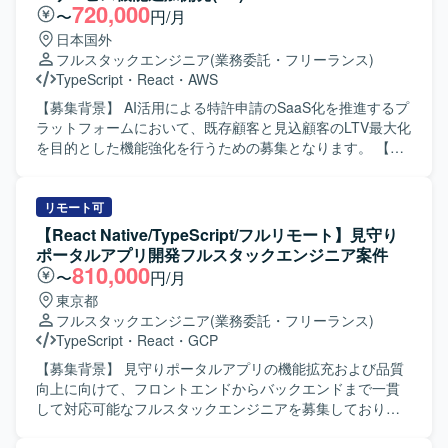
ク : Ruby 3.2 / Rails 7.1 フロントエンド : React 18 /
720,000
〜
円/月
TypeScript 5.1 / Apollo Client (GraphQL) デザインツール：
日本国外
Figma など データベース : Amazon RDS インフラ : AWS
フルスタックエンジニア
(業務委託・フリーランス)
(ECS) バージョン管理 : Git/GitHub コミュニケーション/タ
TypeScript
・
React
・
AWS
スク管理 : Slack, Google Meet, Notion を利用しています。
【募集背景】 AI活用による特許申請のSaaS化を推進するプ
ラットフォームにおいて、既存顧客と見込顧客のLTV最大化
を目的とした機能強化を行うための募集となります。 【作
業内容】 特許申請支援AIサービスの既存プラットフォーム
に対して、新機能の設計・実装・テストを担当いただきま
す。 SaaSシステムとして顧客ごとのデータが相互に混在・
リモート可
流出しないよう配慮した設計や、安定稼働を前提とした高
【React Native/TypeScript/フルリモート】見守り
品質な実装を行っていただきます。 AI駆動開発環境および
ポータルアプリ開発フルスタックエンジニア案件
プロジェクト管理ツールを活用しながら、SEとして自走的
810,000
〜
円/月
にタスクを推進いただきます。 【求める人物像】 AIコーデ
東京都
ィングツールを積極的に活用しながらも、生成物の品質を
フルスタックエンジニア
(業務委託・フリーランス)
自らレビューし、改善を回せる方を求めています。 要件を
TypeScript
・
React
・
GCP
構造的に整理し、AIへの指示内容を自ら工夫できる方や、
変化のある環境でも主体的にタスクを進められる方がフィ
【募集背景】 見守りポータルアプリの機能拡充および品質
ットします。 【ポジションの魅力】 AI駆動開発を中核に据
向上に向けて、フロントエンドからバックエンドまで一貫
えた開発プロセスを経験でき、LLMや各種AIツールを用い
して対応可能なフルスタックエンジニアを募集しておりま
た最新の開発スタイルに携わることができます。 特許申請
す。 【作業内容】 Expoを用いたネイティブアプリの設計・
という専門領域のナレッジとSaaS開発の知見を同時に習得