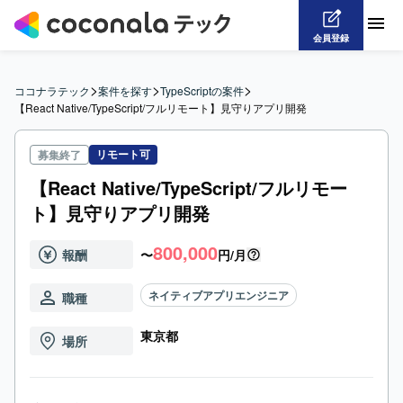
会員登録
>
>
>
ココナラテック
案件を探す
TypeScriptの案件
【React Native/TypeScript/フルリモート】見守りアプリ開発
リモート可
募集終了
【React Native/TypeScript/フルリモー
ト】見守りアプリ開発
800,000
報酬
〜
円/月
ネイティブアプリエンジニア
職種
東京都
場所