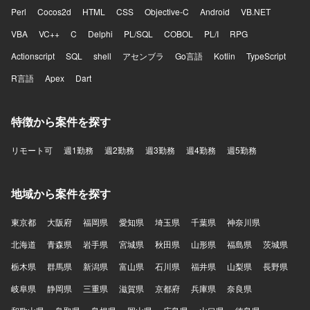
Perl
Cocos2d
HTML
CSS
Objective-C
Android
VB.NET
VBA
VC++
C
Delphi
PL/SQL
COBOL
PL/I
RPG
Actionscript
SQL
shell
アセンブラ
Go言語
Kotlin
TypeScript
R言語
Apex
Dart
特徴から案件を探す
リモート可
週1勤務
週2勤務
週3勤務
週4勤務
週5勤務
地域から案件を探す
東京都
大阪府
福岡県
愛知県
埼玉県
千葉県
神奈川県
北海道
青森県
岩手県
宮城県
秋田県
山形県
福島県
茨城県
栃木県
群馬県
新潟県
富山県
石川県
福井県
山梨県
長野県
岐阜県
静岡県
三重県
滋賀県
京都府
兵庫県
奈良県