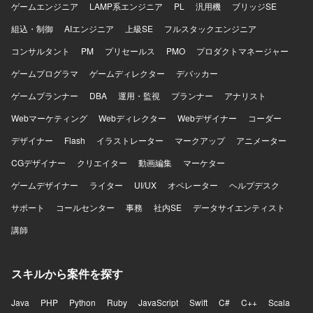
FastAPI, pytest AI/開発支援：GitHub Copilot, Claude Code
ゲームエンジニア
LAMP系エンジニア
PL
汎用機
ブリッジSE
等
組込・制御
AIエンジニア
上級SE
フルスタックエンジニア
コンサルタント
PM
プリセールス
PMO
プロダクトマネージャー
ゲームプログラマ
ゲームディレクター
デバッカー
ゲームプランナー
DBA
運用・監視
プランナー
アナリスト
Webマーケティング
Webディレクター
Webデザイナー
コーダー
デザイナー
Flash
イラストレーター
マークアップ
アニメーター
CGデザイナー
クリエイター
動画編集
マーケター
ゲームデザイナー
ライター
UI/UX
オペレーター
ヘルプデスク
サポート
コールセンター
事務
社内SE
データサイエンティスト
講師
スキルから案件を探す
Java
PHP
Python
Ruby
JavaScript
Swift
C#
C++
Scala