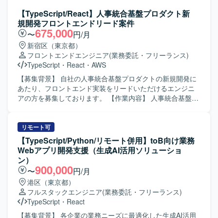
開発・テストをご担当いただきます。 見守りポータルアプ
できる環境となっております。 【開発環境】 AIコーディン
リのフロントエンド実装を中心に、UI改善や新機能実装を
【TypeScript/React】人事統合基盤プロダクト新
グツール（Cursor / Codex / Claude Code 等）、Docker、
行っていただきます。 Honoを用いたAPIおよびサーバーサ
規開発フロントエンドリード案件
GitHub、AWS を中心としたWebアプリケーション開発環境
イドの設計・開発を行っていただきます。 データベース設
675,000
〜
円/月
を想定しております。
計およびGoogle Cloud環境との連携実装を担当していただ
新宿区（東京都）
きます。 非機能要件（パフォーマンス・セキュリティ等）
フロントエンドエンジニア
(業務委託・フリーランス)
の検討や見積もりを行っていただきます。 テストコードの
TypeScript
・
React
・
AWS
実装および品質保証業務を通じて、安定したサービス提供
に貢献していただきます。 【求める人物像】 フロントエン
【募集背景】 自社の人事統合基盤プロダクトの新規開発に
ドからバックエンドまで主体的にキャッチアップしなが
あたり、フロントエンド実装をリードいただけるエンジニ
ら、サービス全体の品質向上に取り組んでいただける方を
アの方を募集しております。 【作業内容】 人事統合基盤の
求めております。 AIツールを活用しつつも、設計や品質に
管理画面およびユーザーインターフェースの設計・実装を
責任感を持って取り組める方が望ましいです。 【ポジショ
行っていただきます。 TypeScript / React を用いたWebア
ンの魅力】 ネイティブアプリとバックエンドの双方に関わ
プリケーション開発や、バックエンドのREST APIとの連携
リモート可
ることで、フルスタックとして広い技術領域に携わること
実装を担当していただきます。 AIコーディングツールを活
【TypeScript/Python/リモート併用】toB向け業務
ができます。 非機能要件や品質保証にも深く関わるため、
用した開発フローの整備や生産性向上の推進、コンポーネ
Webアプリ開発支援（生成AI活用ソリューショ
サービスグロースと技術的チャレンジの両方を経験してい
ント設計やUIライブラリの整備も行っていただきます。 ま
ン）
ただけます。 【開発環境】 React NativeおよびExpoを用い
た、社員エンジニアへの技術展開やドキュメント整備にも
900,000
〜
円/月
たネイティブアプリ開発環境です。 HonoとTypeScriptを用
携わっていただきます。 【求める人物像】 AIツールを積極
港区（東京都）
いたAPI・サーバーサイド開発環境です。 Google Cloud
的に取り入れ、自律的に開発生産性を高めていける方を求
フルスタックエンジニア
(業務委託・フリーランス)
Platform上でのシステム構成およびデータベース連携環境で
めております。 社員エンジニアへ技術やノウハウをわかり
TypeScript
・
React
す。 テストコードやE2Eテストツールを用いた自動テスト
やすく共有できるコミュニケーション力をお持ちの方を歓
環境が整備されております。
迎いたします。 仕様が確定しきっていないフェーズでも、
【募集背景】 各企業の業務ニーズに最適化した生成AI活用