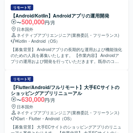
題に対して自ら提案しながら改善を進めていける方が望ま
改修、コード品質の改善、自動テストの追加・修正などを
しいです。 【ポジションの魅力】 WebとAndroidネイティ
担当していただきます。また、チームメンバーや他チーム
リモート可
ブ双方の開発に携わることで、フルスタック寄りのスキル
と連携しながら、仕様調整やレビュー対応も行っていただ
【Android/Kotlin】Androidアプリの運用開発
を身につけることができます。自治体やヘルスケア領域な
きます。 【求める人物像】 チーム開発を前提に円滑なコミ
500,000
〜
円/月
ど社会貢献性の高いプロダクトに関わりながら、設計から
ュニケーションが取れ、自ら課題を発見し改善提案ができ
日本国外
運用まで一連の開発プロセスを経験できる環境です。 【開
る方を求めています。既存の設計やテスト方針を尊重しつ
ネイティブアプリエンジニア
(業務委託・フリーランス)
発環境】 Kotlinを中心としたAndroidネイティブアプリ開発
つ、より良いアーキテクチャや開発プロセスを意識して取
Kotlin
・
Android（OS）
に加え、PHP／Node.jsによるバックエンド開発、MySQL／
り組める方が望ましいです。 【ポジションの魅力】 コンシ
PostgreSQLなどのRDBを用いたシステム構成です。Gitを用
ューマ向け婚活アプリの開発に携わることで、多くのユー
【募集背景】 Androidアプリの長期的な運用および機能強化
いたチーム開発を行い、Firebaseや各種クラウドサービス
ザーに影響力のあるサービス開発経験を積むことができま
のための人員を募集いたします。 【作業内容】 Androidア
と連携したアプリケーション開発を実施しています。
す。既存プロダクトのエンハンス開発を通じて、アーキテ
プリの運用および開発を行っていただきます。既存のコー
クチャ設計や自動テストの実装など、モダンなAndroid開発
ドに対して改善提案を行いながら、品質向上と機能追加を
の知見を深めることができます。 【開発環境】 Android向
進めていただきます。 【求める人物像】 自発的に行動でき
けネイティブアプリ開発環境にて、Kotlin/JavaおよびGitを
る方を求めております。協調性を持ち、円滑なコミュニケ
リモート可
用いたチーム開発を行います。アーキテクチャはClean
ーションができる方を歓迎いたします。既存のコードに対
【Flutter/Android/フルリモート】大手ECサイトの
Architectureを意識した構成となっている想定です。
して主体的に改善提案ができる方にご活躍いただけます。
ショッピングアプリリニューアル
【ポジションの魅力】 長期的な運用と開発を通じて、
630,000
〜
円/月
Androidアプリケーションの改善サイクルを継続的に経験で
日本国外
きる環境です。既存コードの改善提案を行うことで、設計
ネイティブアプリエンジニア
(業務委託・フリーランス)
や品質向上に深く関わることができます。 【開発環境】
Dart
・
Flutter
・
Android（OS）
Androidアプリケーション開発環境にて、MVVMアーキテク
チャに沿った開発を行います。
【募集背景】 大手ECサイトのショッピングアプリのリニュ
ーアル案件となります。 【作業内容】 大手ECサイトのシ