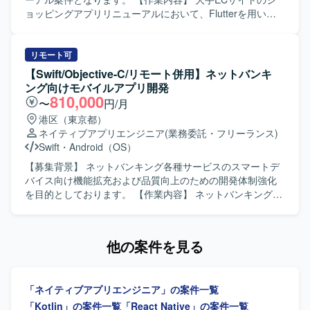
ョッピングアプリリニューアルにおいて、Flutterを用いた
アプリ開発をご担当いただきます。既存ネイティブアプリ
の知見を活かしつつ、デザインシステムを利用したUI実装
や機能改修、品質向上に向けた開発業務を行っていただき
リモート可
ます。 【求める人物像】 モバイルアプリのユーザー体験向
【Swift/Objective-C/リモート併用】ネットバンキ
上に関心を持ち、デザインシステムを理解したうえで主体
ング向けモバイルアプリ開発
的に開発を進めていただける方を求めています。 【ポジシ
810,000
〜
円/月
ョンの魅力】 大規模なECサービスのスマートフォンアプリ
港区（東京都）
開発に携わることで、Flutterを活用したクロスプラットフ
ネイティブアプリエンジニア
(業務委託・フリーランス)
ォーム開発やデザインシステム活用の実践経験を積むこと
Swift
・
Android（OS）
ができます。 【開発環境】 Flutterを用いたスマートフォン
アプリ開発環境となります。
【募集背景】 ネットバンキング各種サービスのスマートデ
バイス向け機能拡充および品質向上のための開発体制強化
を目的としております。 【作業内容】 ネットバンキング各
種サービスについて、スマートデバイス（iOS/Android）向
けアプリケーションの開発を行います。詳細設計から実
装、テストまで一連の工程をご担当いただきます。また、
他の案件を見る
開発に関連する各種ドキュメントの作成も実施いただきま
す。 【求める人物像】 モバイルアプリ開発において主体的
に設計から実装、テストまで対応できる方を求めておりま
「ネイティブアプリエンジニア」の案件一覧
す。関係者とコミュニケーションを取りながら、品質とユ
ーザビリティを意識した開発ができる方を歓迎いたしま
「Kotlin」の案件一覧
「React Native」の案件一覧