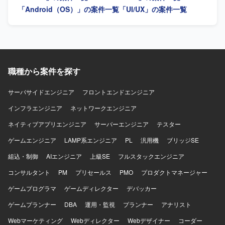
す。 【ポジションの魅力】 金融系ネットバンキングサービ
「Android（OS）」の案件一覧
「UI/UX」の案件一覧
スの開発に関わることで、大規模なユーザーを持つサービ
スのモバイルアプリ開発経験を積むことができます。
iOS/Androidいずれかの専門性を活かしつつ、金融ドメイン
の知見も深めていただけます。 【開発環境】 iOS/Android
向けモバイルアプリ開発環境（Objective-C、Swiftを用いた
開発が想定されます）。
職種から案件を探す
サーバサイドエンジニア
フロントエンドエンジニア
インフラエンジニア
ネットワークエンジニア
ネイティブアプリエンジニア
サーバーエンジニア
テスター
ゲームエンジニア
LAMP系エンジニア
PL
汎用機
ブリッジSE
組込・制御
AIエンジニア
上級SE
フルスタックエンジニア
コンサルタント
PM
プリセールス
PMO
プロダクトマネージャー
ゲームプログラマ
ゲームディレクター
デバッカー
ゲームプランナー
DBA
運用・監視
プランナー
アナリスト
Webマーケティング
Webディレクター
Webデザイナー
コーダー