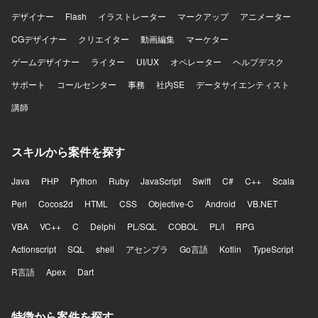
デザイナー
Flash
イラストレーター
マークアップ
アニメーター
CGデザイナー
クリエイター
動画編集
マーケター
ゲームデザイナー
ライター
UI/UX
オペレーター
ヘルプデスク
サポート
コールセンター
事務
社内SE
データサイエンティスト
講師
スキルから案件を探す
Java
PHP
Python
Ruby
JavaScript
Swift
C#
C++
Scala
Perl
Cocos2d
HTML
CSS
Objective-C
Android
VB.NET
VBA
VC++
C
Delphi
PL/SQL
COBOL
PL/I
RPG
Actionscript
SQL
shell
アセンブラ
Go言語
Kotlin
TypeScript
R言語
Apex
Dart
特徴から案件を探す