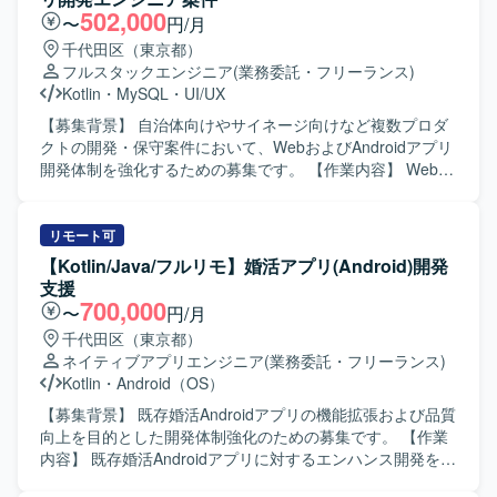
502,000
〜
円/月
千代田区（東京都）
フルスタックエンジニア
(業務委託・フリーランス)
Kotlin
・
MySQL
・
UI/UX
【募集背景】 自治体向けやサイネージ向けなど複数プロダ
クトの開発・保守案件において、WebおよびAndroidアプリ
開発体制を強化するための募集です。 【作業内容】 Webア
プリケーションおよびAndroidアプリ開発において、要件定
義から設計・実装・テスト・運用保守まで一貫してご担当
いただきます。 具体的には、自治体向け健康管理アプリの
リモート可
Web／Androidアプリ開発、サイネージ受付システムの
【Kotlin/Java/フルリモ】婚活アプリ(Android)開発
Androidアプリ開発、PHP／Node.jsを用いたバックエン
支援
ド・Webシステム開発、KotlinによるAndroidネイティブア
700,000
〜
円/月
プリ開発、REST API連携やDB設計、管理画面開発、UI/UX
千代田区（東京都）
改善、機能追加・改修対応、iOS／Web／サーバーサイドと
ネイティブアプリエンジニア
(業務委託・フリーランス)
の仕様調整・連携開発、Firebaseやクラウドサービスを利
Kotlin
・
Android（OS）
用したアプリ連携、保守運用や障害調査、パフォーマンス
改善対応などを行っていただきます。 【求める人物像】 フ
【募集背景】 既存婚活Androidアプリの機能拡張および品質
ロントエンドからバックエンドまで幅広い領域に対して主
向上を目的とした開発体制強化のための募集です。 【作業
体的にキャッチアップしながら取り組める方を求めていま
内容】 既存婚活Androidアプリに対するエンハンス開発を行
す。また、関係者とのコミュニケーションを大切にし、課
っていただきます。具体的には、新機能追加や既存機能の