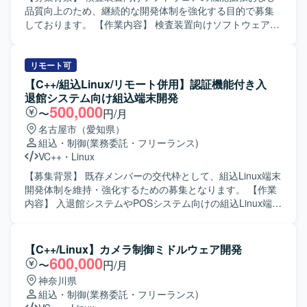
Audio処理などの知識を身に付ける機会があります。 【開発
品質向上のため、継続的な開発体制を強化する目的で募集
環境】 C/C++、Visual Studio、GitHub（Git）などを用いた
しております。 【作業内容】 検査装置向けソフトウェアの
開発環境となります。
基本設計から実装、テストまで一連の工程をご担当いただ
きます。組込ソフトウェアとしてデバイスやメモリ、カメ
ラなどハードウェアとの連携や制御を行う機能の開発を進
リモート可
めていただきます。 【求める人物像】 主体的に課題を発見
【C++/組込Linux/リモート併用】認証機能付き入
し行動できる方、周囲と円滑にコミュニケーションを取り
退館システム向け組込端末開発
ながら開発を進められる方を求めております。 【ポジショ
500,000
〜
円/月
ンの魅力】 検査装置という専門性の高い領域で、組込開発
名古屋市（愛知県）
スキルやマルチスレッドプログラミング、画像処理関連の
組込・制御
(業務委託・フリーランス)
技術などを実務を通じて習得・強化していただけます。上
VC++
・
Linux
流工程から一貫して関わることで、ソフトウェア全体の構
造理解も深めていただけます。 【開発環境】 C++および
【募集背景】 既存メンバーの交代枠として、組込Linux端末
Visual Studioを用いた組込ソフトウェア開発環境での作業と
開発体制を維持・強化するための募集となります。 【作業
なります。Linux環境での開発やテスト環境構築、Qtや画像
内容】 入退館システムやPOSシステム向けの組込Linux端末
処理ライブラリなどを利用するケースもございます。
において、カード認証・顔認証などの認証機能を中心とし
た機能開発を担当していただきます。基本設計からテス
ト・評価まで一連の工程を実施していただきます。 【求め
【C++/Linux】カメラ制御ミドルウェア開発
る人物像】 組込開発における基本設計からテストまでを主
600,000
〜
円/月
体的に担える方を求めています。認証機能など新しい技術
神奈川県
要素にも前向きに取り組み、周囲と協調しながら開発を進
組込・制御
(業務委託・フリーランス)
めていただける方が望ましいです。 【ポジションの魅力】