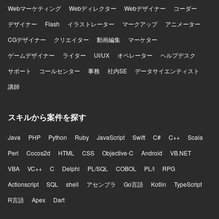
Webマーケティング
Webディレクター
Webデザイナー
コーダー
デザイナー
Flash
イラストレーター
マークアップ
アニメーター
CGデザイナー
クリエイター
動画編集
マーケター
ゲームデザイナー
ライター
UI/UX
オペレーター
ヘルプデスク
サポート
コールセンター
事務
社内SE
データサイエンティスト
講師
スキルから案件を探す
Java
PHP
Python
Ruby
JavaScript
Swift
C#
C++
Scala
Perl
Cocos2d
HTML
CSS
Objective-C
Android
VB.NET
VBA
VC++
C
Delphi
PL/SQL
COBOL
PL/I
RPG
Actionscript
SQL
shell
アセンブラ
Go言語
Kotlin
TypeScript
R言語
Apex
Dart