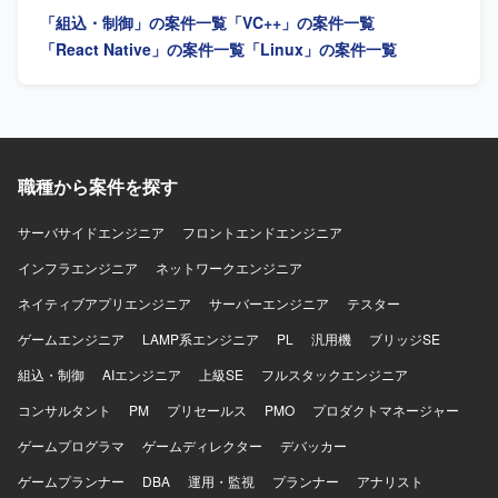
制御ミドルウェアの開発を行います。
周囲と連携しながら主体的に作業内容を把握し、検討や調
「組込・制御」の案件一覧
「VC++」の案件一覧
整を行いつつ推進していける方を求めています。オブジェ
クト指向を理解し、設計意図を踏まえて開発を進められる
「React Native」の案件一覧
「Linux」の案件一覧
方が望ましいです。 【ポジションの魅力】 医療装置開発と
いう社会的意義の高いプロジェクトにおいて、ミドル層開
発の上流から試験まで一貫して携わることができます。
C++による開発経験やUML設計、GoogleTestやAstahなどの
ツール利用経験を活かしながら、長期的にスキルアップで
きる環境です。 【開発環境】 開発環境はWindows、実機環
職種から案件を探す
境はμITRONとなります。主な使用言語はC++およびCで
す。UMLドキュメント作成ツールとしてAstahを利用する場
サーバサイドエンジニア
フロントエンドエンジニア
合があります。
インフラエンジニア
ネットワークエンジニア
ネイティブアプリエンジニア
サーバーエンジニア
テスター
ゲームエンジニア
LAMP系エンジニア
PL
汎用機
ブリッジSE
組込・制御
AIエンジニア
上級SE
フルスタックエンジニア
コンサルタント
PM
プリセールス
PMO
プロダクトマネージャー
ゲームプログラマ
ゲームディレクター
デバッカー
ゲームプランナー
DBA
運用・監視
プランナー
アナリスト