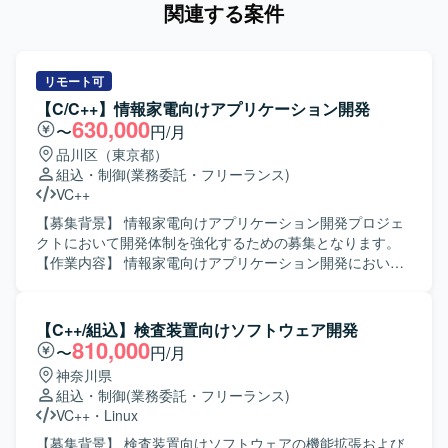
関連する案件
リモート可
【C/C++】情報家電向けアプリケーション開発
630,000
〜
円/月
品川区（東京都）
組込・制御
(業務委託・フリーランス)
VC++
【募集背景】 情報家電向けアプリケーション開発プロジェ
クトにおいて開発体制を強化するための募集となります。
【作業内容】 情報家電向けアプリケーション開発におい
て、詳細設計から開発、単体・結合・総合テストまで一連
の工程をご担当いただきます。発生したバグの解析および
修正も行っていただきます。 【求める人物像】 コミュニケ
【C++/組込】検査装置向けソフトウェア開発
ーションを取りながら協調して作業を進められる方を求め
810,000
〜
円/月
ております。自ら課題を見つけ主体的に行動しながら品質
神奈川県
向上に取り組んでいただける方が望ましいです。 【ポジシ
組込・制御
(業務委託・フリーランス)
ョンの魅力】 情報家電向けのプロダクト開発に携わること
VC++
・
Linux
で、ユーザーに近い領域での開発経験を積むことができま
す。C/C++を用いた開発スキルに加え、リアルタイム通信や
【募集背景】 検査装置向けソフトウェアの機能拡張および