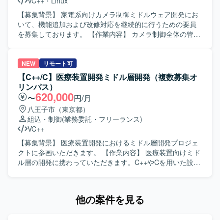
VC++
・
Linux
入退館やPOSなど実利用シーンに近い組込端末の開発に携
わることができ、認証技術や組込Linuxに関する知見を深め
【募集背景】 家電系向けカメラ制御ミドルウェア開発にお
ることができます。基本設計から評価まで幅広い工程に関
いて、機能追加および改修対応を継続的に行うための要員
わることで、上流から下流まで一貫した経験を積むことが
を募集しております。 【作業内容】 カメラ制御全体の管
できます。 【開発環境】 組込Linux環境上でC++を用いた開
理、動画および静止画シーケンス制御、画像データフロー
発を行います。認証機能としてカード認証・顔認証などの
の制御を行っていただきます。各機能（イメージャー、レ
機能を実装・評価していただきます。
ンズ制御、露出制御、認識など）と密に連携し、1フレーム
NEW
リモート可
の画像データを整えていくための信号整理をマイクロ秒単
【C++/C】医療装置開発ミドル層開発（複数募集オ
位で実施いたします。完全な新規開発ではなく、既存のベ
リンパス）
ースソフトに対して機能追加や修正を行っていただきま
620,000
〜
円/月
す。基本設計、詳細設計、プログラミング、結合テスト、
八王子市（東京都）
総合テストまで一貫してご対応いただきます。 【求める人
組込・制御
(業務委託・フリーランス)
物像】 能動的に作業を進めることができ、長期的に継続し
VC++
て取り組んでいただける方を求めております。日本語で技
術的なコミュニケーションが円滑に行え、仕様書を正確に
【募集背景】 医療装置開発におけるミドル層開発プロジェ
理解できる方を歓迎いたします。 【ポジションの魅力】 カ
クトに参画いただきます。 【作業内容】 医療装置向けミド
メラ制御におけるコアとなるミドルウェア開発に携わるこ
ル層の開発に携わっていただきます。C++やCを用いた設計
とができ、イメージャーやレンズ制御など複数の機能と連
および実装、結合試験までの一連の開発工程を担当してい
携しながら高精度な画像処理制御を経験することができま
ただきます。作業内容の把握や検討、関係者との調整を行
す。長期的なプロジェクトの中で、組込C++開発スキルやリ
いながら、開発を実施・推進していただきます。UMLを用
他の案件を見る
アルタイム制御に関する知見を深めていただけます。 【開
いた設計やドキュメント作成にも取り組んでいただきま
発環境】 OSはLinux環境となり、組込C++を用いたカメラ
す。 【求める人物像】 コミュニケーションスキルが高く、