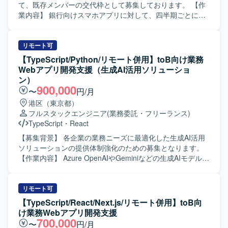
て、既存メンバーの交代枠として募集しております。 【作
業内容】 銀行向けスマホアプリに対して、四半期ごとに計
画される機能改修に参画していただきます。要件に基づ
き、フロントエンドおよびバックエンド双方の設計・実
装・テストまで一連の工程を担当していただきます。スマ
リモート可
ホ実機での動作確認やテストも行っていただきます。 【求
【TypeScript/Python/リモート併用】toB向け業務
める人物像】 フロントエンドとバックエンド双方の技術に
Webアプリ開発支援（生成AI活用ソリューショ
主体的に取り組み、チームと連携しながら着実にタスクを
ン）
遂行できる方を求めております。仕様変更や機能追加にも
900,000
〜
円/月
柔軟に対応し、品質を意識した開発ができる方が望ましい
港区（東京都）
です。 【ポジションの魅力】 銀行向けスマホアプリという
フルスタックエンジニア
(業務委託・フリーランス)
ユーザー数の多いプロダクトに携わることで、大規模サー
TypeScript
・
React
ビスの機能改修サイクルを通じた経験を積むことができま
す。フロントエンドとバックエンドの両方に関わるため、
【募集背景】 各企業の業務ニーズに最適化した生成AI活用
フルスタック寄りのスキルを高めることができます。 【開
ソリューションの提供体制強化のための募集となります。
発環境】 フロントエンドはTypeScriptおよびAngularを使用
【作業内容】 Azure OpenAIやGeminiなどの生成AIモデルを
し、バックエンドはJavaおよびSpring Bootを用いた構成と
基盤とした、多数のプリセットプロンプトを備える非チャ
なっております。
ット形式の業務Webアプリケーションの開発・提供に携わ
っていただきます。 各企業の業務ニーズに最適化したWeb
リモート可
アプリケーションと独自開発のプラグインを組み合わせた
【TypeScript/React/Next.js/リモート併用】toB向
ソリューションにおいて、要件定義や技術選定、基本設
け業務Webアプリ開発支援
計・詳細設計、フロントエンドおよびバックエンドの実
700,000
〜
円/月