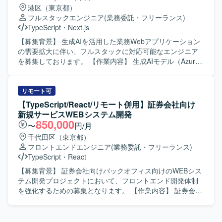
装、テスト、運用保守までを一貫してご担当いただきま
港区（東京都）
す。 【求める人物像】 生成AI技術への関心が高く、新しい
フルスタックエンジニア
(業務委託・フリーランス)
技術スタックの選定や検証に主体的に取り組んでいただけ
TypeScript
・
Next.js
る方を求めています。顧客の業務課題を理解し、関係者と
円滑にコミュニケーションを取りながらソリューションを
【募集背景】 生成AIを活用した業務Webアプリケーション
形にしていける方が望ましいです。 【ポジションの魅力】
の需要拡大に伴い、フルスタックに対応可能なエンジニア
生成AIを活用した業務Webアプリケーションの設計から運
を募集しております。 【作業内容】 生成AIモデル（Azure
用まで、フルスタックで一貫して関わることができるポジ
OpenAI や Gemini など）を基盤とした非チャット形式の業
ションです。Azure OpenAIやGeminiなどの最新の生成AIモ
務Webアプリケーションの設計・開発・運用を一貫してご
デルや、TypeScript / React / Next.js / Python / FastAPIとい
担当いただきます。 多数のプリセットプロンプトを備えた
リモート可
ったモダンな技術スタックを活用しながら、業務効率化に
Webアプリケーションに対して、お客様の業務特性に合わ
【TypeScript/React/リモート併用】証券会社向け
直結するソリューション開発の経験を積んでいただけま
せたカスタマイズや機能拡張を行っていただきます。 お客
新規サービスWEBシステム開発
す。 【開発環境】 フロントエンド：TypeScript, React.js,
様ごとに最適化したWebアプリケーションと自社独自開発
850,000
〜
円/月
Next.js, Chakra UI, Playwright バックエンド：Python,
プラグインの連携実装を行い、業務ニーズに即したソリュ
千代田区（東京都）
FastAPI, pytest AI/開発支援：GitHub Copilot, Claude Code
ーションを構築していただきます。 要件調整や技術スタッ
フロントエンドエンジニア
(業務委託・フリーランス)
等
ク選定などの上流工程に参画し、仕様策定から実装、テス
TypeScript
・
React
ト、リリース後の改善までを継続的に対応していただきま
す。 【求める人物像】 生成AI技術や最新のWeb技術への関
【募集背景】 証券会社向けバックオフィス向けのWEBシス
心が高く、自ら情報収集しながら主体的にキャッチアップ
テム開発プロジェクトにおいて、フロントエンド開発体制
できる方を求めております。 顧客とのコミュニケーション
を強化するための募集となります。 【作業内容】 証券会社
を通じて要望を正しく理解し、分かりやすく提案・説明す
向け新規サービスのバックオフィス向けWEBシステムにお
ることができる方を歓迎いたします。 バックエンドからフ
いて、フロントエンドの設計・実装から結合テストまでを
ロントエンドまで幅広く対応しつつ、チームメンバーと協
ご担当いただきます。React.jsおよびTypeScriptを用いた画