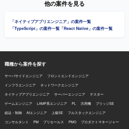
他の案件を見る
調しながら成果物の品質向上に取り組める方を想定してお
面実装や、バックエンドとの連携部分の実装・動作確認な
ります。 【ポジションの魅力】 Azure OpenAI や Gemini
どを行っていただきます。 【求める人物像】 フロントエン
などの最先端生成AIモデルを活用したプロダクト開発に携
ド開発経験が豊富で、自発的に課題を発見し改善提案がで
「ネイティブアプリエンジニア」の案件一覧
わることで、実践的なAI活用スキルを身につけていただけ
きる方を求めております。チームメンバーや関係者と円滑
ます。 要件定義から運用まで一貫して関わることができる
にコミュニケーションを取りながら開発を進めていただけ
「TypeScript」の案件一覧
「React Native」の案件一覧
ため、フルスタックエンジニアとしての経験を幅広く積む
る方を歓迎いたします。 【ポジションの魅力】 証券業界向
ことができます。 お客様ごとに異なる業務課題に向き合い
けの新規サービス開発に携わることで、金融ドメインの知
ながら、独自プラグインとの組み合わせによる多様なソリ
見を深めながらフロントエンド技術力を高めていただけま
ューションを企画・実装できる環境です。 【開発環境】
す。バックエンド技術にも触れられる環境のため、フルス
TypeScript/React/Next.js を用いたフロントエンドと、
タック志向の方にも適したポジションとなっております。
Python を用いたWebシステム開発を中心とした構成を想定
【開発環境】 React.js、TypeScript、Java、SpringBootなど
職種から案件を探す
しております。 Microsoft Azure 上の Azure OpenAI や
を用いたWEBシステム開発環境となっております。
Google Gemini などの生成AIモデルと連携するWebアプリ
サーバサイドエンジニア
フロントエンドエンジニア
ケーション基盤を使用しております。
インフラエンジニア
ネットワークエンジニア
ネイティブアプリエンジニア
サーバーエンジニア
テスター
ゲームエンジニア
LAMP系エンジニア
PL
汎用機
ブリッジSE
組込・制御
AIエンジニア
上級SE
フルスタックエンジニア
コンサルタント
PM
プリセールス
PMO
プロダクトマネージャー