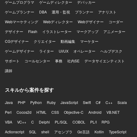
ゲームプログラマ
ゲームディレクター
デバッカー
ゲームプランナー
DBA
運用・監視
プランナー
アナリスト
Webマーケティング
Webディレクター
Webデザイナー
コーダー
デザイナー
Flash
イラストレーター
マークアップ
アニメーター
CGデザイナー
クリエイター
動画編集
マーケター
ゲームデザイナー
ライター
UI/UX
オペレーター
ヘルプデスク
サポート
コールセンター
事務
社内SE
データサイエンティスト
講師
スキルから案件を探す
Java
PHP
Python
Ruby
JavaScript
Swift
C#
C++
Scala
Perl
Cocos2d
HTML
CSS
Objective-C
Android
VB.NET
VBA
VC++
C
Delphi
PL/SQL
COBOL
PL/I
RPG
Actionscript
SQL
shell
アセンブラ
Go言語
Kotlin
TypeScript