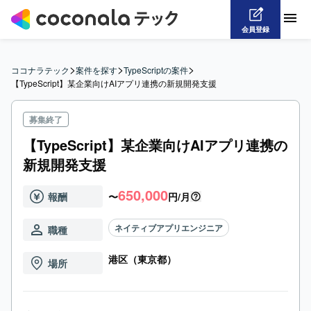
会員登録
>
>
>
ココナラテック
案件を探す
TypeScriptの案件
【TypeScript】某企業向けAIアプリ連携の新規開発支援
募集終了
【TypeScript】某企業向けAIアプリ連携の
新規開発支援
650,000
報酬
〜
円/月
ネイティブアプリエンジニア
職種
港区（東京都）
場所