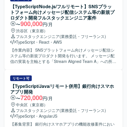
【TypeScript/Node.js/フルリモート】SNSプラッ
トフォーム向けメッセージ配信システム等の新規プ
ロダクト開発フルスタックエンジニア案件
900,000
〜
円/月
渋谷区（東京都）
フルスタックエンジニア
(業務委託・フリーランス)
TypeScript
・
React
・
AWS
【作業内容】 SNSプラットフォーム向けメッセージ配信シ
ステム等の新規プロダクト開発を行います。 メッセージ配
信の実装を主軸とする「Stream Aligned Team A」への所属
となります。 AIを使った仕様ベースの開発スタイル「Spec
Driven Development」による高速開発を行います。 担当範
囲は、リッチメニュー・ポップアップ画面作成、リアルタ
リモート可
イムチャット、配信用管理画面、LIFFアプリ構築等となり
【TypeScript/Java/リモート併用】銀行向けスマホ
ます。 将来的なSaaS化を見据えた技術選定・設計・実装お
アプリ開発
よびサービスブラッシュアップを行います。
720,000
〜
円/月
中央区（東京都）
フルスタックエンジニア
(業務委託・フリーランス)
TypeScript
・
AngularJS
【募集背景】 銀行向けスマホアプリの機能改修案件におい