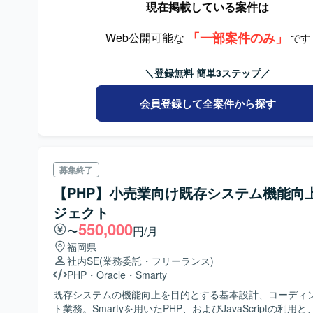
現在掲載している案件は
「一部案件のみ」
Web公開可能な
です
＼登録無料 簡単3ステップ／
会員登録して全案件から探す
募集終了
【PHP】小売業向け既存システム機能向
ジェクト
550,000
〜
円/月
福岡県
社内SE
(業務委託・フリーランス)
PHP
・
Oracle
・
Smarty
既存システムの機能向上を目的とする基本設計、コーディ
ト業務。Smartyを用いたPHP、およびJavaScriptの利用と、