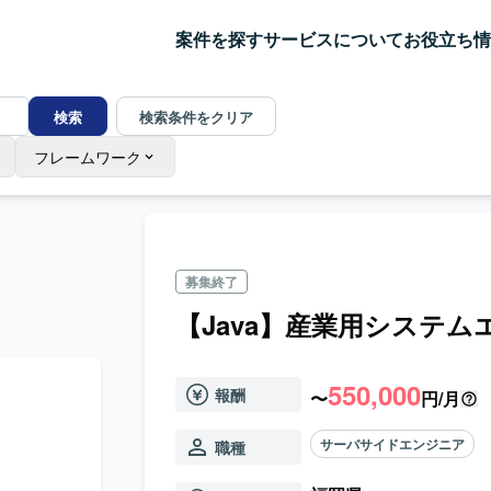
案件を探す
サービスについて
お役立ち情
検索
検索条件をクリア
フレームワーク
募集終了
【Java】産業用システ
550,000
報酬
〜
円/月
サーバサイドエンジニア
職種