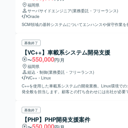
福岡県
サーバサイドエンジニア
(業務委託・フリーランス)
Oracle
SCM領域の基幹システムについてエンハンスや保守作業を
募集終了
【VC++】車載系システム開発支援
550,000
〜
円/月
福岡県
組込・制御
(業務委託・フリーランス)
VC++
・
Linux
C++を使用した車載系システムの開発業務。Linux環境で
発全般を担当します。顧客との打ち合わせには出社が必要
募集終了
【PHP】PHP開発支援案件
550,000
〜
円/月