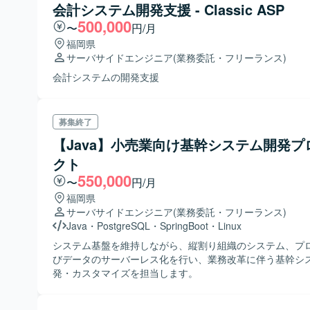
会計システム開発支援 - Classic ASP
500,000
〜
円/月
福岡県
サーバサイドエンジニア
(業務委託・フリーランス)
会計システムの開発支援
募集終了
【Java】小売業向け基幹システム開発プ
クト
550,000
〜
円/月
福岡県
サーバサイドエンジニア
(業務委託・フリーランス)
Java
・
PostgreSQL
・
SpringBoot
・
Linux
システム基盤を維持しながら、縦割り組織のシステム、プ
びデータのサーバーレス化を行い、業務改革に伴う基幹シ
発・カスタマイズを担当します。