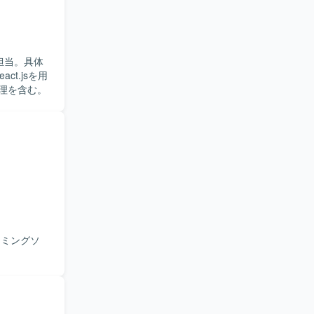
担当。具体
ct.jsを用
管理を含む。
ラミングソ