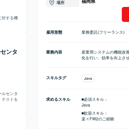
福岡県
場所
に対する機
雇用形態
業務委託(フリーランス)
ールセンタ
業務内容
産業用システムの機能改
化を行い、効率を向上さ
スキルタグ
Java
ールセンタ
・テストを
求めるスキル
■必須スキル：
Java
■歓迎スキル：
楽々FW2のご経験