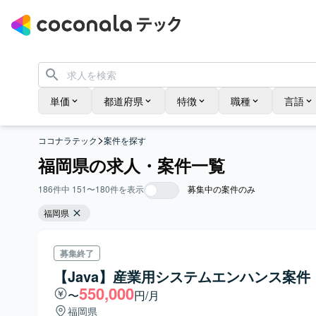
単価
都道府県
特徴
職種
言語
>
ココナラテック
案件を探す
福岡県の求人・案件一覧
186
件中
151
〜
180
件を表示
募集中の案件のみ
福岡県
募集終了
【Java】産業用システムエンハンス案件
550,000
〜
円/月
福岡県