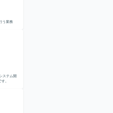
行う業務
のシステム開
です。