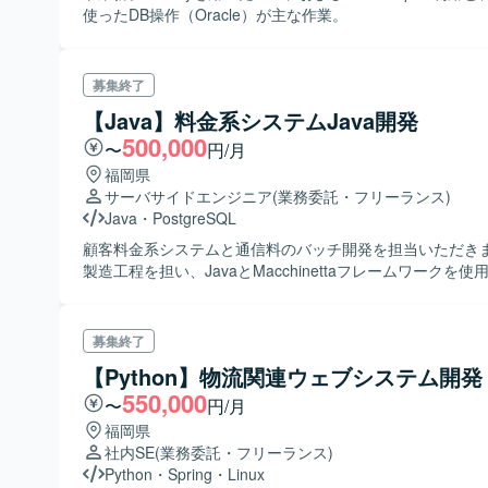
使ったDB操作（Oracle）が主な作業。
募集終了
【Java】料金系システムJava開発
500,000
〜
円/月
福岡県
サーバサイドエンジニア
(業務委託・フリーランス)
Java
・
PostgreSQL
顧客料金系システムと通信料のバッチ開発を担当いただき
製造工程を担い、JavaとMacchinettaフレームワークを
募集終了
【Python】物流関連ウェブシステム開発
550,000
〜
円/月
福岡県
社内SE
(業務委託・フリーランス)
Python
・
Spring
・
Linux