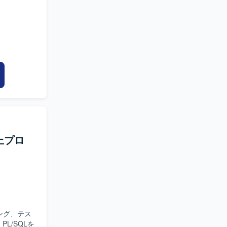
上プロ
ング、テス
PL/SQLを