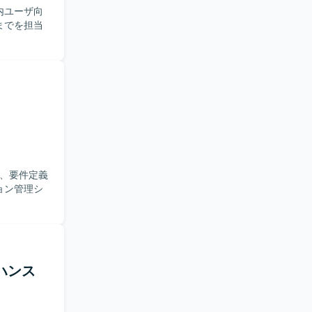
内ユーザ向
までを担当
般、要件定義
ョン管理シ
ハンス