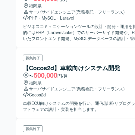
福岡県
サーバサイドエンジニア
(業務委託・フリーランス)
PHP
・
MySQL
・
Laravel
ビジネスコミュニケーションツールの設計・開発・運用を
的にはPHP（Laravel/cake）でのサーバーサイド開発や、Rea
いたフロントエンド開発、MySQLデータベースの設計・
募集終了
【Cocos2d】車載向けシステム開発
500,000
〜
円/月
福岡県
サーバサイドエンジニア
(業務委託・フリーランス)
Cocos2d
車載ECU向けシステムの開発を行い、通信/診断/リプログ
フトウェアの設計・実装を担当します。
募集終了