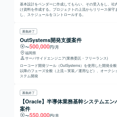
基本設計をベンダーに作成してもらい、その受入をし、社
け資料を作成する。プロジェクトの上流からリリース保守
し、スケジュールをコントロールする。
募集終了
OutSystems開発支援案件
500,000
〜
円/月
福岡県
サーバサイドエンジニア
(業務委託・フリーランス)
ローコード開発ツール（OutSystems）を使用した開発全
以降のフェーズ全般（上流～実装／運用など）、オークシ
ステム開発
募集終了
【Oracle】半導体業務基幹システムエン
案件
550,000
〜
円/月