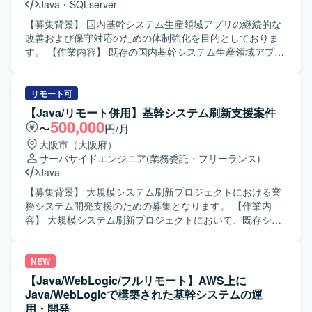
Java
・
SQLserver
ダーと連携しながらも、自ら課題を発見し主体的に対応で
きる方、コミュニケーションを取りながら柔軟に業務を進
【募集背景】 国内基幹システム生産領域アプリの継続的な
められる方にマッチするポジションです。 【ポジションの
改善および保守対応のための体制強化を目的としておりま
魅力】 大手企業向けシステムの開発から運用保守まで一貫
す。 【作業内容】 既存の国内基幹システム生産領域アプリ
して関わることができ、改善開発やバージョンアップ対応
ケーションに対して、要件定義から基本設計、開発、保守
を通じて継続的なスキルアップが可能です。少人数チーム
まで一連の工程をご担当いただきます。業務要件に基づく
のため、リーダーのサポートをしながら設計・開発・運用
機能改善や不具合改修、パフォーマンス改善などを行い、
リモート可
まで幅広い経験を積むことができます。 【開発環境】
継続的なシステム品質および利便性の向上を図っていただ
【Java/リモート併用】基幹システム刷新支援案件
Java、SpringBoot、SQLを用いたWebシステムの開発環境
きます。 【求める人物像】 関係者と円滑にコミュニケーシ
500,000
〜
円/月
となります。一部でPythonを利用したシステムも存在して
ョンを取りながら業務を進められる方を求めております。
大阪市（大阪府）
おり、スキルに応じて担当いただく可能性があります。
前向きかつ柔軟な思考で、既存システムの改善点を自ら検
サーバサイドエンジニア
(業務委託・フリーランス)
討し、主体的に提案・実行いただける方にご活躍いただけ
Java
る環境です。 【ポジションの魅力】 国内基幹システムの中
核となる生産領域アプリケーションに携わることで、業務
【募集背景】 大規模システム刷新プロジェクトにおける業
理解と技術スキルの双方をバランス良く高めることができ
務システム開発支援のための募集となります。 【作業内
ます。要件定義から保守まで幅広い工程に関わるため、上
容】 大規模システム刷新プロジェクトにおいて、既存シス
流から下流まで一貫したシステム開発経験を積むことがで
テムの機能分離およびサービス化に伴う業務システム開発
きます。 【開発環境】 SPAベースのWebアプリケーション
をご担当いただきます。要件定義、設計、開発、テストま
およびSQL・Javaを用いたシステム開発環境となります。
で一貫して対応いただきます。 【求める人物像】 システム
NEW
開発プロジェクトにおいて自ら主体的に技術調査や検証、
【Java/WebLogic/フルリモート】AWS上に
課題解決に取り組んでいただける方を求めています。長期
Java/WebLogicで構築された基幹システムの運
的に参画し、品質向上や生産性向上に向けた取り組みにも
用・開発