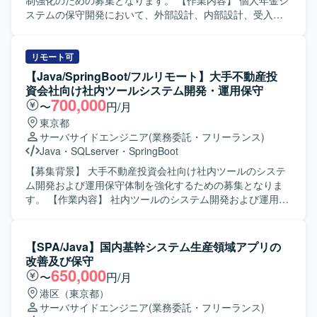
制強化のための募集となります。 【作業内容】 個人年金シ
ステムの保守開発において、外部設計、内部設計、受入テ
スト、結合テストをご担当いただきます。開発自体はオフ
ショアがメインとなるため、成果物を前提とした設計やテ
スト観点の整理、レビューなども行っていただきます。
リモート可
【求める人物像】 設計からテストまで一貫して主体的に対
【Java/SpringBoot/フルリモート】大手不動産投
応できる方を求めております。オフショア開発メンバーと
資会社向け社内ツールシステム開発・運用保守
の連携を意識しながら、仕様整理や品質観点を踏まえて粘
700,000
〜
円/月
り強く対応いただける方です。 【ポジションの魅力】 大規
東京都
模な生保システムの保守開発を通じて、業務知識と設計～
サーバサイドエンジニア
(業務委託・フリーランス)
テストまでの一連の工程経験を積むことができます。オフ
Java
・
SQLserver
・
SpringBoot
ショアとの協業を通じて、上流から下流までの幅広い視点
でシステム開発に携わることができる環境です。 【開発環
【募集背景】 大手不動産投資会社向け社内ツールのシステ
境】 JavaおよびSQLを用いた生保向け基幹システムの保守
ム開発および運用保守体制を強化するための募集となりま
開発環境となります。
す。 【作業内容】 社内ツールのシステム開発および運用保
守をご担当いただきます。具体的には、不具合修正や要
望・課題に対する改善開発、システムのリソースおよびパ
フォーマンス監視、異常発生時の対応、バージョンアップ
【SPA/Java】国内基幹システム生産領域アプリの
対応などを行っていただきます。また、関連システムのデ
改善及び保守
ータ移行対応にも携わっていただきます。リーダーのサポ
650,000
〜
円/月
ートポジションとして、状況に応じて主体的に動いていた
港区（東京都）
だきます。 【求める人物像】 基本設計以降の工程を自走し
サーバサイドエンジニア
(業務委託・フリーランス)
て遂行できる方を求めております。チームメンバーやリー