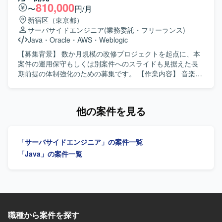
前向きに関わっていただける方が望ましいです。 【ポジシ
810,000
〜
円/月
ョンの魅力】 大規模システム刷新プロジェクトに長期的に
新宿区（東京都）
携わることで、要件定義からテストまで一連の工程を通じ
サーバサイドエンジニア
(業務委託・フリーランス)
た開発経験を積むことができます。既存システムの機能分
Java
・
Oracle
・
AWS
・
Weblogic
離やサービス化といったモダナイゼーションに関わること
で、設計力や技術調査力、課題解決力を高めていただけま
【募集背景】 数か月規模の改修プロジェクトを起点に、本
す。 【開発環境】 Javaを用いたWebアプリケーション開発
案件の運用保守もしくは別案件へのスライドも見据えた長
環境を想定した業務となります。
期前提の体制強化のための募集です。 【作業内容】 音楽や
キャラクターなどの無形商材の権利・ライセンスビジネス
に向けた、売上分配基幹システムの一部改修プロジェクト
に参画いただきます。売上データの入力から明細出力まで
他の案件を見る
を担う会計システムとしての機能改修を担当し、既存シス
テムの一部改修・開発、売上データを取り込み分配明細を
出力する処理の改修設計・実装・テスト、既存仕様の調査
「サーバサイドエンジニア」の案件一覧
および要件のすり合わせ、基幹システムの安定稼働に向け
た運用サポート業務を行っていただきます。PLポジション
「Java」の案件一覧
では、開発にも入り込みつつ進行管理や技術的な意思決
定、影響範囲の調査や顧客との要件すり合わせ・調整など
も担っていただきます。 【求める人物像】 作って終わりで
はなく、現場のユーザーが使いこなせているかや業務が本
当に改善されたかに価値を置ける方を求めています。属人
的な対応を避け、テンプレート化や自動化を優先して考え
職種から案件を探す