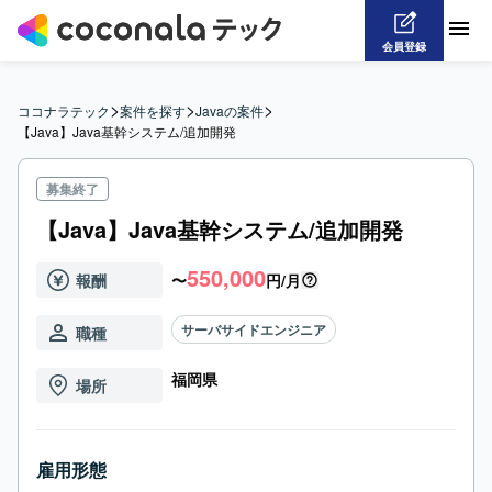
会員登録
>
>
>
ココナラテック
案件を探す
Javaの案件
【Java】Java基幹システム/追加開発
募集終了
【Java】Java基幹システム/追加開発
550,000
報酬
〜
円/月
サーバサイドエンジニア
職種
福岡県
場所
雇用形態