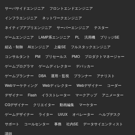
られる仕組み化が得意な方、顧客や現場担当者と伴走しな
がら自律的に適切な期待値調整ができる柔軟なコミュニケ
サーバサイドエンジニア
フロントエンドエンジニア
ーション力をお持ちの方にマッチするポジションです。
インフラエンジニア
【ポジションの魅力】 エンタメ業界に近いドメインで、お
ネットワークエンジニア
金の流れを支える売上分配基幹システムに携わることで、
ネイティブアプリエンジニア
サーバーエンジニア
テスター
ビジネスの根幹を支えるやりがいを感じていただけます。
10年以上運用されている大規模システムの既存仕様を正確
ゲームエンジニア
LAMP系エンジニア
PL
汎用機
ブリッジSE
に読み解きながら改修していく経験を積むことができ、PL
組込・制御
AIエンジニア
上級SE
フルスタックエンジニア
ポジションでは技術とマネジメントの両面でスキルを伸ば
せます。長期前提で運用保守や他案件へのスライドの可能
コンサルタント
PM
プリセールス
PMO
プロダクトマネージャー
性もあり、腰を据えて継続的に関わっていただける環境で
ゲームプログラマ
す。 【開発環境】 言語はJavaを使用し、ミドルウェアに
ゲームディレクター
デバッカー
WebLogic、インフラにAWS、データベースにOracleDBを
ゲームプランナー
DBA
運用・監視
プランナー
アナリスト
利用した環境です。
Webマーケティング
Webディレクター
Webデザイナー
コーダー
デザイナー
Flash
イラストレーター
マークアップ
アニメーター
CGデザイナー
クリエイター
動画編集
マーケター
ゲームデザイナー
ライター
UI/UX
オペレーター
ヘルプデスク
サポート
コールセンター
事務
社内SE
データサイエンティスト
講師