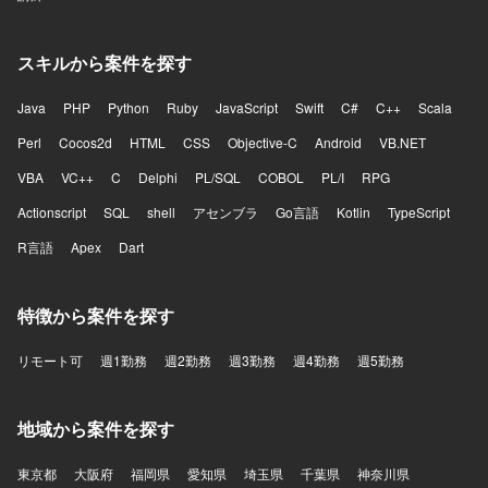
スキルから案件を探す
Java
PHP
Python
Ruby
JavaScript
Swift
C#
C++
Scala
Perl
Cocos2d
HTML
CSS
Objective-C
Android
VB.NET
VBA
VC++
C
Delphi
PL/SQL
COBOL
PL/I
RPG
Actionscript
SQL
shell
アセンブラ
Go言語
Kotlin
TypeScript
R言語
Apex
Dart
特徴から案件を探す
リモート可
週1勤務
週2勤務
週3勤務
週4勤務
週5勤務
地域から案件を探す
東京都
大阪府
福岡県
愛知県
埼玉県
千葉県
神奈川県