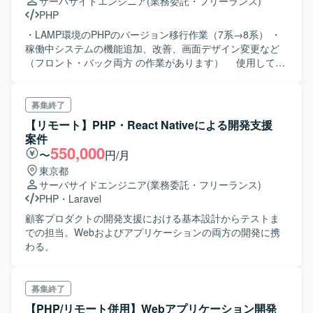
サーバサイドエンジニア
(業務委託・フリーランス)
PHP
・LAMP環境のPHPのバージョン移行作業（7系→8系） ・
稼働中システムの機能追加、改善、画面デザイン変更など
（フロント・バック両方 の作業があります） 使用してい
るフレームワークは、CodeIgniter、および一部独自になり
ます。
募集終了
【リモート】PHP・React Nativeによる開発支援
案件
550,000
〜
円/月
東京都
サーバサイドエンジニア
(業務委託・フリーランス)
PHP
・
Laravel
顧客プロダクトの開発支援における基本設計からテストま
での担当。Webおよびアプリケーションの両方の開発に携
わる。
募集終了
【PHP/リモート併用】Webアプリケーション開発