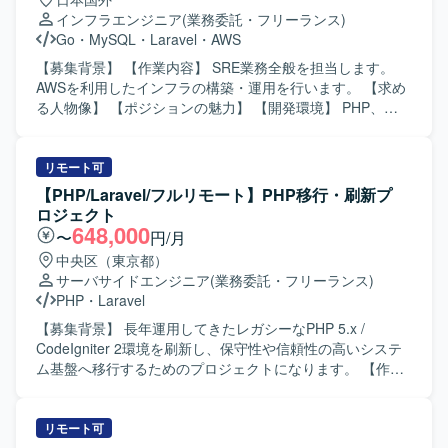
インフラエンジニア
(業務委託・フリーランス)
Go
・
MySQL
・
Laravel
・
AWS
【募集背景】 【作業内容】 SRE業務全般を担当します。
AWSを利用したインフラの構築・運用を行います。 【求め
る人物像】 【ポジションの魅力】 【開発環境】 PHP、
TypeScript、JavaScript、Go、Laravel、Next.js、Vue.js、
MySQL、Redis、AWS、Datadog、Ansible、GitHub
Actions、Terraformを利用します。
リモート可
【PHP/Laravel/フルリモート】PHP移行・刷新プ
ロジェクト
648,000
〜
円/月
中央区（東京都）
サーバサイドエンジニア
(業務委託・フリーランス)
PHP
・
Laravel
【募集背景】 長年運用してきたレガシーなPHP 5.x /
CodeIgniter 2環境を刷新し、保守性や信頼性の高いシステ
ム基盤へ移行するためのプロジェクトになります。 【作業
内容】 現行システム（PHP5 / CodeIgniter 2）のソースコー
ド解析および仕様の紐解きを行います。PHP 8.x への段階
的移行またはリプレイスに向けた移行計画の策定をサポー
リモート可