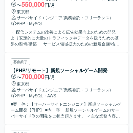
550,000
〜
円/月
東京都
サーバサイドエンジニア
(業務委託・フリーランス)
PHP
・
MySQL
・ 配信システムの改善による広告効果向上のための開発 ・
より安定的に大量のトラフィックやデータを扱うための基
盤の整備/構築 ・ サービス領域拡大のための新規企画/検証/
開発 ・ レポート集計ツールの開発
募集終了
【PHP/リモート】新規ソーシャルゲーム開発
700,000
〜
円/月
東京都
サーバサイドエンジニア
(業務委託・フリーランス)
PHP
・
MySQL
・
AWS
■案 件：【サーバーサイドエンジニア】新規ソーシャルゲ
ーム開発【PHP】 ■内 容： 新規ソーシャルゲームのサー
バーサイド側の開発をご担当頂きます。 ＜主な業務内容＞
・新規ゲームのサーバーサイドの開発 ・クライアントエン
ジニアと連携してのAPI開発 ・管理画面の開発 ・AWS環境