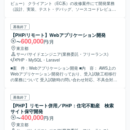
ビュー） クライアント（EC系）の改修案件にて開発業務
（設計、実装、テスト・デバッグ、ソースコードレビュ
ー）を担当いただきます。 稼働中の大規模システムの改修
案件になりますが、現状のソースコードの読み込みと理
解、影響範囲の把握と要件に応じた適切なコーディングや
募集終了
レビューを行っていただきます。 以下、今回の案件の技術
【PHP/リモート】Webアプリケーション開発
スタックです。 開発言語：PHP7 フレームワーク：
600,000
〜
円/月
Symfony3 DB：Aurora MySQL互換（Amazon RDS） OS：
東京都
Amazon Linux雇用形態 業務委託
サーバサイドエンジニア
(業務委託・フリーランス)
PHP
・
MySQL
・
Laravel
■案 件：Webアプリケーション開発 ■内 容： AWS上の
Webアプリケーション開発行っており、受入試験工程移行
の業務について 受入試験時の問い合わせ対応、不具合対
応、ドキュメント整備を行う。 PMは、作業上必要なレビュ
ー、将来の保守業務を踏まえ、現行PMからの引き継ぎも 行
っていただきます。リリースは、9月中旬を予定。 その他の
募集終了
Webアプリケーション開発も行っており、上記案件の繁忙
【PHP】リモート併用／PHP：住宅不動産 検索
期が終わった場合は、 他のWebアプリケーション業務も実
サイト保守開発
施いただきます。 ■必 須： 5年以上のPHP開発技術者 DB
400,000
〜
円/月
の知識 ■尚 可： Laravel DB MySQL
東京都