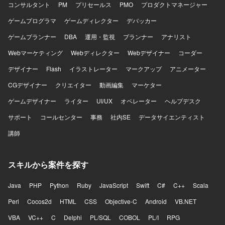
コンサルタント
PM
プリセールス
PMO
プロダクトマネージャー
ゲームプログラマ
ゲームディレクター
デバッカー
ゲームプランナー
DBA
運用・監視
プランナー
アナリスト
Webマーケティング
Webディレクター
Webデザイナー
コーダー
デザイナー
Flash
イラストレーター
マークアップ
アニメーター
CGデザイナー
クリエイター
動画編集
マーケター
ゲームデザイナー
ライター
UI/UX
オペレーター
ヘルプデスク
サポート
コールセンター
事務
社内SE
データサイエンティスト
講師
スキルから案件を探す
Java
PHP
Python
Ruby
JavaScript
Swift
C#
C++
Scala
Perl
Cocos2d
HTML
CSS
Objective-C
Android
VB.NET
VBA
VC++
C
Delphi
PL/SQL
COBOL
PL/I
RPG