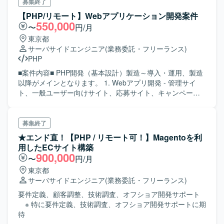
の構築 など ＜開発環境＞ ・開発言語：PHP ・PHPフレー
募集終了
ムワーク：Slim ・インフラ：AWS , ECS , Aurora(MySQL)
【PHP/リモート】Webアプリケーション開発案件
550,000
〜
円/月
東京都
サーバサイドエンジニア
(業務委託・フリーランス)
PHP
■案件内容■ PHP開発（基本設計）製造～導入・運用、製造
以降がメインとなります。 1. Webアプリ開発 - 管理サイ
ト、一般ユーザー向けサイト、応募サイト、キャンペーン
サイトなど 2. API開発（Web API） 3. バッチ処理（他のシ
ステムとの連携）開発 ※「1.」～「3.」アジャイル形式に近
い開発スタイル（手順書あるものもある）
募集終了
★エンド直！【PHP / リモート可！】Magentoを利
用したECサイト構築
900,000
〜
円/月
東京都
サーバサイドエンジニア
(業務委託・フリーランス)
要件定義、顧客調整、技術調査、オフショア開発サポート
※ 特に要件定義、技術調査、オフショア開発サポートに期
待