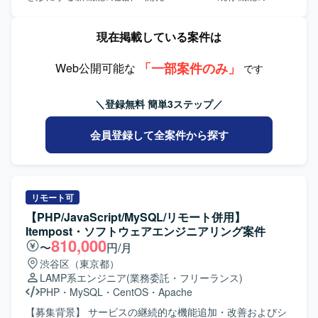
先度決定に積極的に参加し、柔軟にコミュニケーションを
ォーマンス改善、リファクタリング ・企画チーム
取って開発を推進できる方が望ましいです。 【ポジション
と連携した、新機能の要件定義・仕様策定・開発 環 境：
現在掲載している案件は
の魅力】 チャット、タスク管理、資料管理など多機能なビ
言語/FW: PHP (Laravel), JavaScript インフラ/DB:
ジネスコミュニケーションツールの開発に携わることで、
AWS (EC2, Aurora MySQL, Redis, Lambda) ツー
Webアプリとネイティブアプリ双方の知見を深めることが
「一部案件のみ」
ル: Docker, Git, JIRA, Slack ※ユーザー数拡大に伴
Web公開可能な
です
できます。フロントエンドからバックエンド、DBまで一貫
い、パフォーマンス強化及び開発体験向上のため、Next.js
して担当することで、フルスタックなスキルセットを磨く
やGoの導入も検討中です。 AIツール：Claude
＼登録無料 簡単3ステップ／
ことができます。性能改善やベンチマークを重視した開発
Code, Cursor, Codex, Gemini など スクラム開発
を通じて、高トラフィックなサービス運用に必要な経験も
（JIRAを利用） チーム構成：7名（ディレクター2名、エン
会員登録して全案件から探す
身につけることができます。 【開発環境】 PHP / Laravel、
ジニア4名、アシスタント2名）
React、React Native、Docker、MySQLを用いたWebアプ
リおよびネイティブアプリの開発環境です。
リモート可
【PHP/JavaScript/MySQL/リモート併用】
Itempost・ソフトウェアエンジニアリング案件
810,000
〜
円/月
渋谷区（東京都）
LAMP系エンジニア
(業務委託・フリーランス)
PHP
・
MySQL
・
CentOS
・
Apache
【募集背景】 サービスの継続的な機能追加・改善およびシ