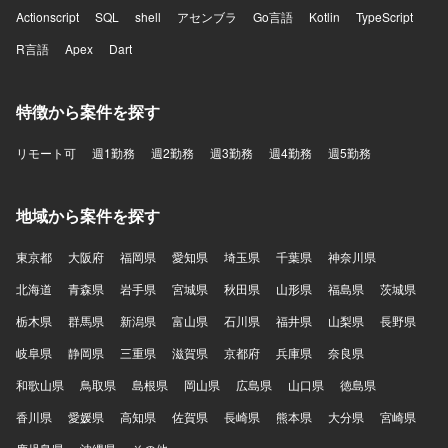
Actionscript
SQL
shell
アセンブラ
Go言語
Kotlin
TypeScript
R言語
Apex
Dart
特徴から案件を探す
リモート可
週1勤務
週2勤務
週3勤務
週4勤務
週5勤務
地域から案件を探す
東京都
大阪府
福岡県
愛知県
埼玉県
千葉県
神奈川県
北海道
青森県
岩手県
宮城県
秋田県
山形県
福島県
茨城県
栃木県
群馬県
新潟県
富山県
石川県
福井県
山梨県
長野県
岐阜県
静岡県
三重県
滋賀県
京都府
兵庫県
奈良県
和歌山県
鳥取県
島根県
岡山県
広島県
山口県
徳島県
香川県
愛媛県
高知県
佐賀県
長崎県
熊本県
大分県
宮崎県