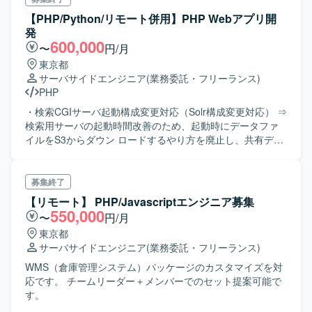
【PHP/Python/リモート併用】PHP Webアプリ開
発
600,000
〜
円/月
東京都
サーバサイドエンジニア
(業務委託・フリーランス)
PHP
・検索CGIサーバ起動構成変更対応（Solr構成変更対応） ⇒
検索用サーバの起動時間改善のため、起動時にデータファ
イルをS3からダウン ロードするやり方を廃止し、共有ディ
スク(AWS Ontap)を参照するように構成変 更を行う ⇒参画
いただくタイミングは結合試験中～本番リリース前のた
め、メインの作業とし ては別サーバへの横展開が主になる
募集終了
想定 ※横展開と並行してPHP5系から8系へのバージョンア
【リモート】 PHP/Javascriptエンジニア募集
ップ／python2系から3系 へのバージョンアップ作業が発生
550,000
〜
円/月
する可能性有
東京都
サーバサイドエンジニア
(業務委託・フリーランス)
WMS（倉庫管理システム）パッケージのカスタマイズを対
応です。 チームリーダー＋メンバーでのセット提案可能で
す。