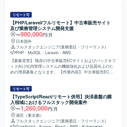
望ましいです。 【ポジションの魅力】 レガシーなWebアプ
BtoB向けeギフト関連自社Webサービスの決済機能開発に携
リケーションの技術負債返済とAPIリプレイスを通じて、ア
わっていただきます。別部署との折衝を行いながら、要件
ーキテクチャ設計から実装まで広い裁量を持って関わるこ
定義から設計、開発、運用保守まで一貫してご対応いただ
リモート可
とができます。 DDDやクリーンアーキテクチャを実践しな
きます。決済機能に関する方向性の選定など上流工程から
【PHP/Laravel/フルリモート】中古車販売サイト
がら、チームの技術力向上や開発プロセス改善に直接影響
参画していただきます。 【求める人物像】 決済機能開発に
及び業務管理システム開発支援
を与えられるポジションです。 【開発環境】 開発言語は
関する知見を生かして現場をリードいただける方を求めて
900,000
〜
円/月
PHP8系を使用します。 フレームワークはLaravel11系を使
おります。関係部署との折衝を円滑に進められるコミュニ
日本国外
用します。 既存Webアプリケーションは
ケーション力をお持ちの方、AIコーディングなど新しい開
フルスタックエンジニア
(業務委託・フリーランス)
PHP5.6（CakePHP2、FuelPHP1.8）で構築されています。
発手法にも前向きに取り組んでいただける方を歓迎いたし
PHP
・
MySQL
・
Laravel
・
AWS
データベースはMySQL5.7系を使用します。 インフラは
ます。 【ポジションの魅力】 自社サービスに深く関わりな
AWSおよびDockerを利用します。 バージョン管理はGitお
がら、上流工程から運用保守まで一気通貫で携わることが
【募集背景】 既存の中古車販売ECサイトおよびバックオフ
よびGitHubを使用します。 CI/CDはGitHub Actionsを使用し
できます。決済領域における専門性を高めつつ、AI駆動開
ィス向け社内管理システムの機能強化および品質向上のた
ます。 ローカル開発環境はDockerおよびDocker Compose
発など新しい技術要素にも触れられる環境です。既に複数
めの増員募集となります。 【作業内容】 中古車販売ECサ
を利用します。 統合開発環境はVisual Studio Codeを使用し
名のメンバーが参画している体制の中で、中心メンバーと
イトおよび社内管理システムに対する追加機能開発、不具
ます。
して活躍していただけます。 【開発環境】 PHP,
合対応、パフォーマンスチューニング、マイグレーション
CodeIgniter, AWS, MySQL, Cursor(AI駆動開発)を用いた環
対応を行っていただきます。 バックエンドおよびフロント
リモート可
境での開発となります。
エンドの設計（テスト設計を含みます）、開発、テスト、
【TypeScript/React/リモート併用】決済基盤の購
リリースまで一貫してご担当いただきます。 あわせて、コ
入領域におけるフルスタック開発案件
ードレビューおよびテスト仕様書レビューを実施していた
1,260,000
〜
円/月
だきます。 非IT部門のビジネスユーザーと連携し、開発す
港区（東京都）
る機能の仕様策定を行っていただきます。 チケット管理を
フルスタックエンジニア
(業務委託・フリーランス)
通じた開発メンバーの進捗管理およびビジネスサイドへの
TypeScript
・
Aurora
・
React
・
AWS
・
Kubernetes