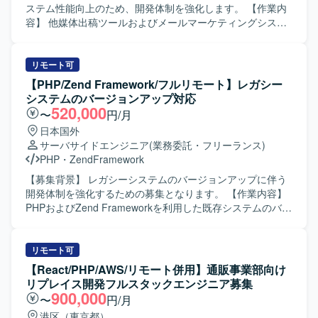
ステム性能向上のため、開発体制を強化します。 【作業内
容】 他媒体出稿ツールおよびメールマーケティングシステ
ムにおける調査・運用保守と、機能開発・改善を担当しま
す。不具合調査、原因特定、データ抽出、軽微なバグ修正
を行います。既存機能改修、新機能開発、性能改善、PHP
リモート可
バージョンアップに伴うリファクタリング、AWS環境への
【PHP/Zend Framework/フルリモート】レガシー
移行を行います。 【求める人物像】 仕様が固まりきってい
システムのバージョンアップ対応
ない状態でも不足を洗い出し、関係者と合意形成を進めら
520,000
〜
円/月
れる方を求めます。根拠を持って判断・提案し、主体的に
日本国外
課題解決へ取り組める方を歓迎します。 【ポジションの魅
サーバサイドエンジニア
(業務委託・フリーランス)
力】 大規模ECサービスにおいて、企画から設計、開発まで
PHP
・
ZendFramework
幅広く経験を積めます。 【開発環境】 Linux（CentOS）、
Apache、MySQL 8系、PHP 5.6・8.5を使用します。一部
【募集背景】 レガシーシステムのバージョンアップに伴う
AWSを含むハイブリッド構成です。
開発体制を強化するための募集となります。 【作業内容】
PHPおよびZend Frameworkを利用した既存システムのバー
ジョンアップに伴う、詳細設計以降の業務を想定しており
ます。案件名からの想定となり、現在要件を調整中のた
め、実際の作業内容や範囲は変更となる可能性がございま
リモート可
す。 【求める人物像】 変化する要件に柔軟に対応しなが
【React/PHP/AWS/リモート併用】通販事業部向け
ら、レガシーシステムのバージョンアップに主体的に取り
リプレイス開発フルスタックエンジニア募集
組んでいただける方を求めております。 【ポジションの魅
900,000
〜
円/月
力】 レガシーシステムのバージョンアップを通じて既存資
港区（東京都）