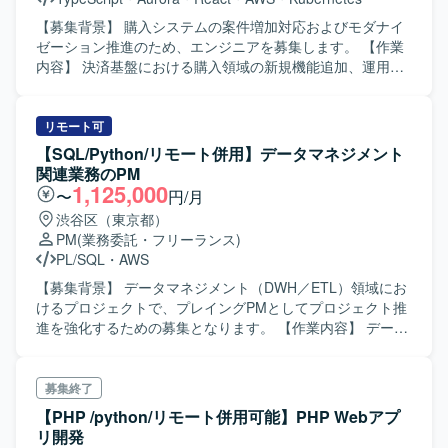
進捗報告もお任せいたします。 【求める人物像】 スピード
よりも品質を重視して開発を進められる方を求めておりま
【募集背景】 購入システムの案件増加対応およびモダナイ
す。 チームメンバーやビジネスユーザーと積極的にコミュ
ゼーション推進のため、エンジニアを募集します。 【作業
ニケーションを取りながら、自律的に課題解決に取り組め
内容】 決済基盤における購入領域の新規機能追加、運用保
る方が望ましいです。 【ポジションの魅力】 100ヵ国以上
守、改善開発を担当します。プロジェクトのリードから設
で利用される大規模なECサービスと、そのバックオフィス
計、開発までを一貫して担当します。現行システムの開発
システムの開発に携わることで、グローバルなユーザーを
およびモダナイゼーションに必要な作業をチームで進めま
リモート可
意識した機能改善やパフォーマンスチューニングの経験を
す。 【求める人物像】 積極的にコミュニケーションを取
【SQL/Python/リモート併用】データマネジメント
積むことができます。 バックエンドからフロントエンドま
り、課題の発見、分析、提案、解決に関心を持って取り組
関連業務のPM
で幅広い領域に関わりつつ、仕様策定や進捗管理など上流
める方を求めます。チーム開発の経験があり、生成AIを含
1,125,000
〜
円/月
寄りの業務にもチャレンジしていただけます。 【開発環
む新しい技術への挑戦を継続できる方を歓迎します。 【ポ
渋谷区（東京都）
境】 PHP、Laravel、FuelPHP、JavaScript、TypeScript、
ジションの魅力】 国内有数の決済トラフィックを支えるプ
PM
(業務委託・フリーランス)
React.js、Vue.js、jQuery、MySQL、Redis、AWS、
ラットフォームのモダナイゼーションに携わり、決済基盤
PL/SQL
・
AWS
Backlog、Slack を用いた環境です。
の刷新に関する経験を積むことができます。 【開発環境】
PHP、TypeScript、React、Next.js、Golangを使用します。
【募集背景】 データマネジメント（DWH／ETL）領域にお
インフラはKubernetes、AWS、Amazon Aurora MySQLで
けるプロジェクトで、プレイングPMとしてプロジェクト推
す。Mac、JetBrains IDE、VSCode、GitHub、Docker、
進を強化するための募集となります。 【作業内容】 データ
GitHub Actions、Datadog、Terraform、ChatGPT、Claude
マネジメント（DWH／ETL）領域におけるプロジェクトマ
Codeを利用します。
ネジメント業務をご担当いただきます。顧客側のカウンタ
ーパートとして要件整理、進行管理、スコープ調整を行い
募集終了
ながら、実装フェーズにおける品質管理や設計レビュー、
【PHP /python/リモート併用可能】PHP Webアプ
テスト確認なども担っていただきます。ベトナムオフショ
リ開発
ア開発チーム（BrSE含む）との連携を行い、能動的な提案