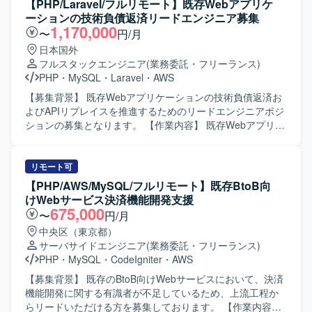
【PHP/Laravel/フルリモート】既存Webアプリケ
ンジニアとしてのスキルを大きく伸ばしていただけます。
ーションの技術負債返済リードエンジニア募集
【開発環境】 Reactを中心としたフロントエンド環境と、
1,170,000
〜
円/月
PHP／Ruby／Go／Python などを用いたバックエンド環境
日本国外
を想定しております。AWSまたはGCP上にインフラを構築
フルスタックエンジニア
(業務委託・フリーランス)
し、IaCを用いた構成管理を行っていただきます。Next.js
PHP
・
MySQL
・
Laravel
・
AWS
や AppRouter などのモダンな技術スタックを取り入れた開
発も行っていただく可能性があります。
【募集背景】 既存Webアプリケーションの技術負債返済お
よびAPIリプレイスを推進するためのリードエンジニアポジ
ションの募集となります。 【作業内容】 既存Webアプリケ
ーションのAPIリプレイスと技術負債の返済をリードいただ
きます。 既存Webアプリ（PHP5.6/CakePHP2、
FuelPHP1.8）の仕様解析とAPI化の推進を行っていただき
リモート可
ます。 クリーンアーキテクチャやDDDに基づくモデル設
【PHP/AWS/MySQL/フルリモート】既存BtoB向
計・実装を主導していただきます。 技術的意思決定を担
けWebサービス決済機能開発支援
い、設計・実装水準の底上げを牽引していただきます。 品
675,000
〜
円/月
質と納期のバランスを見極めたプロジェクト推進をサポー
中央区（東京都）
トしていただきます。 【求める人物像】 技術的な意思決定
サーバサイドエンジニア
(業務委託・フリーランス)
を主体的に行いながら、チーム全体の設計力や開発力の底
PHP
・
MySQL
・
CodeIgniter
・
AWS
上げにコミットできる方を求めています。 レガシーコード
と向き合いながら、段階的な改善やAPI化を粘り強く推進で
【募集背景】 既存のBtoB向けWebサービスにおいて、決済
きる方を求めています。 DDDやクリーンアーキテクチャの
機能開発に関する有識者が不足しているため、上流工程か
思想を言語化し、チームメンバーに教育・共有できる方が
らリードいただける方を募集しております。 【作業内容】