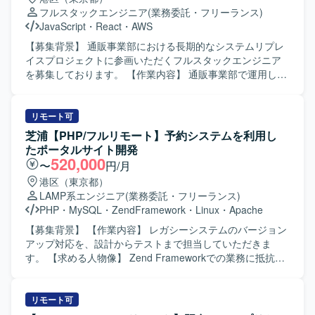
産のモダナイズに関わることができ、PHPおよびZend
フルスタックエンジニア
(業務委託・フリーランス)
Frameworkのスキルを活かしながら設計工程から参画して
JavaScript
・
React
・
AWS
いただけます。 【開発環境】 PHP, Zend Frameworkを利用
した既存システムの開発環境を想定しております。
【募集背景】 通販事業部における長期的なシステムリプレ
イスプロジェクトに参画いただくフルスタックエンジニア
を募集しております。 【作業内容】 通販事業部で運用して
いる既存システムのリプレイスにおいて、フロントエンド
からバックエンドまで一貫した開発業務を担当していただ
きます。プロジェクト立ち上げ段階から参画し、アーキテ
リモート可
クチャ設計や実装方針の検討にも関わっていただきます。
芝浦【PHP/フルリモート】予約システムを利用し
長期的なリプレイス計画に基づき、段階的な機能移行や改
たポータルサイト開発
善を行っていただきます。 【求める人物像】 変化を楽しみ
520,000
〜
円/月
ながら主体的に行動し、チーム内外にポジティブな影響を
港区（東京都）
与えられる方を求めております。技術的好奇心だけでなく
LAMP系エンジニア
(業務委託・フリーランス)
事業への貢献を強く意識し、失敗を恐れず挑戦し、その経
PHP
・
MySQL
・
ZendFramework
・
Linux
・
Apache
験から得た学びを共有できる方にご活躍いただきたいと考
えております。HRTの精神を大切にしながら、状況に応じ
【募集背景】 【作業内容】 レガシーシステムのバージョン
てリーダーシップを発揮してプロジェクトを前に進めてい
アップ対応を、設計からテストまで担当していただきま
ただきます。 【ポジションの魅力】 長期的なリプレイスプ
す。 【求める人物像】 Zend Frameworkでの業務に抵抗が
ロジェクトの立ち上げから携わることができ、システム全
なく、開発プロジェクトでのリーダー経験をお持ちの方を
体のアーキテクチャ設計や技術選定に関わる経験を積むこ
求めています。 【ポジションの魅力】 予約システムを利用
とができます。フロントエンドからバックエンド、インフ
したポータルサイト開発に携わっていただけます。 【開発
リモート可
ラまで幅広い技術領域に関与できるため、フルスタックエ
環境】 LAMP環境、PHP、Zend Frameworkを使用します。