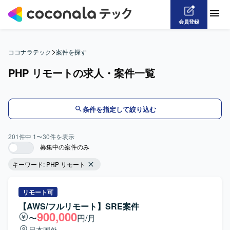
会員登録
>
ココナラテック
案件を探す
PHP リモートの求人・案件一覧
条件を指定して絞り込む
201
件中
1
〜
30
件を表示
募集中の案件のみ
キーワード:
PHP リモート
リモート可
【AWS/フルリモート】SRE案件
900,000
〜
円/月
日本国外