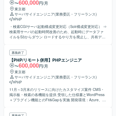
600,000
〜
円/月
やプロジェクト推進も行っていただきます。顧客担当者、
東京都
PM、ベトナムオフショア開発チームと協働してプロジェク
サーバサイドエンジニア
(業務委託・フリーランス)
トを遂行していただきます。 【求める人物像】 顧客や社内
PHP
ステークホルダーと円滑にコミュニケーションを取りなが
ら、主体的に課題を発見し提案や推進ができる方を求めて
・検索CGIサーバ起動構成変更対応（Solr構成変更対応） ⇒
います。元請の代表として責任感を持ってプロジェクトを
検索用サーバの起動時間改善のため、起動時にデータファ
リードしていただける方が望ましいです。 【ポジションの
イルをS3からダウン ロードするやり方を廃止し、共有ディ
魅力】 データマネジメント（DWH／ETL）領域において、
スク(AWS Ontap)を参照するように構成変 更を行う ⇒参画
要件整理から品質管理まで一連のプロジェクトマネジメン
いただくタイミングは結合試験中～本番リリース前のた
トを担うことで、上流から下流まで幅広い経験を積むこと
め、メインの作業とし ては別サーバへの横展開が主になる
募集終了
ができます。ベトナムオフショア開発チームとの協業を通
想定 ※横展開と並行してPHP5系から8系へのバージョンア
【PHP/リモート併用】PHPエンジニア
じて、グローバルな開発体制でのマネジメントスキルも習
ップ／python2系から3系 へのバージョンアップ作業が発生
600,000
〜
円/月
得していただけます。 【開発環境】 言語はSQL、Python、
する可能性有
東京都
PHP等を使用いたします。LAMP系フレームワークやAWSイ
サーバサイドエンジニア
(業務委託・フリーランス)
ンフラ環境を利用する場合があります。バージョン管理は
PHP
Git、コミュニケーションツールはSlackやBacklog等を利用
いたします。開発体制はベトナムオフショア開発を併用
11月～3月末のリリースに向けたカスタマイズ案件 CMS・
し、Informatica、ASTERIA Warp、Databricks等のETL／
掲示板・検索の各機能を提供 受領した仕様書とWordPress
DWHツールを活用いたします。
＋プラグイン機能とのFit&Gapを実施 開発環境：Azure、
PHP、WordPress、MySQL、Azure Cognitive Search
募集終了