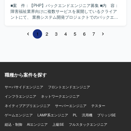
■案 件：【PHP】バックエンドエンジニア募集 ■内 容：
障害福祉業界向けに複数サービスを展開しているクライア
ントにて、 業務システム開発プロジェクトでのバックエン
ドエンジニアの募集となります。 支援の記録・スケジュー
リングや請求などの日々の業務をサポートし、 質の高い支
1
2
3
4
5
6
7
援の提供をテクノロジーで後押しをすることが私たちのミ
ッションです。 具体的には ・実装仕様の策定 ・REST API
のエンドポイント設計 ・データベース設計 ・PHP・
Laravelによるバックエンドサービスの実装 ・ユニットテス
トの実装 ・コードレビュー これらのタスクをお任せする予
定です。 <プロジェクトの開発環境> ## サーバーサイド
PHP 8.1、Laravel 9 ## フロントエンド（参考） Nuxt,
職種から案件を探す
Vue.js, JavaScript ## インフラ AWS（Aurora、S3、
Lambda、etc..） ## DB MySQL 8 ## 開発ツール Docker、
サーバサイドエンジニア
GitHub、GitHub Actions、Slack、Datadog、etc..
フロントエンドエンジニア
インフラエンジニア
ネットワークエンジニア
ネイティブアプリエンジニア
サーバーエンジニア
テスター
ゲームエンジニア
LAMP系エンジニア
PL
汎用機
ブリッジSE
組込・制御
AIエンジニア
上級SE
フルスタックエンジニア