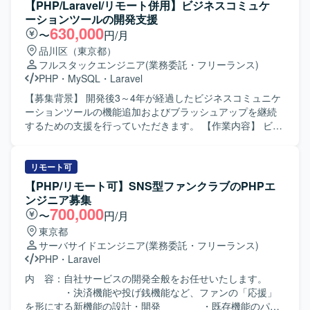
トします。次期フレームワークの選定支援を行い、選定さ
【PHP/Laravel/リモート併用】ビジネスコミュケ
れたフレームワークを用いた基盤設計および実装を担当し
ーションツールの開発支援
ます。レガシーコードのリファクタリングやE2Eテスト自動
630,000
〜
円/月
化の実装にも取り組んでいただきます。 【求める人物像】
品川区（東京都）
レガシー環境のコード解析やリファクタリングに前向きに
フルスタックエンジニア
(業務委託・フリーランス)
取り組める方を求めております。チームメンバーと積極的
PHP
・
MySQL
・
Laravel
に対話しながら活動し、知識共有やメンバーの成長にも関
心を持って伴走いただける方を歓迎いたします。技術的な
【募集背景】 開発後3～4年が経過したビジネスコミュニケ
内容を分かりやすく言語化し、説明・提案できる方が望ま
ーションツールの機能追加およびブラッシュアップを継続
しいです。 【ポジションの魅力】 レガシーなPHP環境から
するための支援を行っていただきます。 【作業内容】 ビジ
モダンなPHP 8.xおよびフレームワークへの移行に主体的に
ネスコミュニケーションツール（チャット、タスク管理、
関わることができるため、移行計画策定から基盤設計、実
資料管理などを備えたWebアプリ・ネイティブアプリ）の
装、テスト自動化まで幅広い経験を積むことができます。
基本設計からテストまで一貫してご担当いただきます。既
リモート可
既存システムの改善と刷新を通じて、保守性や信頼性向上
存機能の改善や追加開発を行い、ベンチマークを重視しな
【PHP/リモート可】SNS型ファンクラブのPHPエ
に貢献できるポジションです。 【開発環境】 PHP 5.x /
がら機能よりも速度を落とさないようパフォーマンスを意
ンジニア募集
CodeIgniter 2 から PHP 8.x への移行を前提とした環境での
識した開発を行っていただきます。また、週1回のミーティ
700,000
〜
円/月
開発になります。次期フレームワークとしてLaravelや
ングで開発要望の優先度を決定し、それに基づいて実装・
東京都
Symfony等のMVCフレームワークを検討し、E2Eテスト自
改修を進めていただきます。 【求める人物像】 Webアプ
サーバサイドエンジニア
(業務委託・フリーランス)
動化にPlaywright等のツールを利用いたします。
リ・ネイティブアプリ双方の特性を理解し、フロントエン
PHP
・
Laravel
ドからバックエンド、DBまで一貫した開発に主体的に取り
組んでいただける方を求めています。既存システムのブラ
内 容：自社サービスの開発全般をお任せいたします。
ッシュアップにおいて、速度やパフォーマンスを意識した
・決済機能や投げ銭機能など、ファンの「応援」
改善提案ができる方です。チーム内のミーティングでの優
を形にする新機能の設計・開発 ・既存機能のパフ