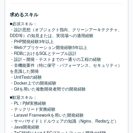
求めるスキル
■必須スキル：
・設計思想（オブジェクト指向、クリーンアーキテクチャ、
DDD等）の知見または、実現場への適用経験

・PHP開発経験3年以上

・Webアプリケーション開発経験5年以上

・RDBにおけるSQLとテーブル設計

・設計～開発・テストまでの一通りの工程の経験

・非機能要件（特に保守・パフォーマンス、セキュリティ）
を意識した開発

・UnitTestの経験

・Docker上での開発経験

・Gitを用いた複数開発者間での開発経験
■歓迎スキル：
・PL / PjM実務経験

・テックリード実務経験

・Laravel Frameworkを用いた開発経験

・サーバサイドミドルウェアの知識（Nginx、Redisなど）

・Java開発経験

・ToC領域におけるECプラットフォーム開発の経験