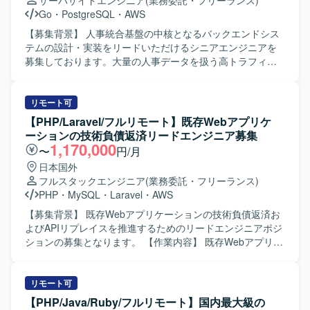
サーバサイドエンジニア
(業務委託・フリーランス)
Go
・
PostgreSQL
・
AWS
【募集背景】 人事統合基盤の中核となるバックエンドシス
テムの設計・実装をリードいただけるシニアエンジニアを
募集しております。大量の人事データを扱う高トラフィッ
ク環境に対応したシステム構築と、信頼性の高いAPI基盤の
構築を推進していただきます。 【作業内容】 人事統合基盤
のバックエンドAPI設計・実装（高トラフィック・大規模デ
リモート可
ータ対応）を行っていただきます。Webhookなどの到達保
【PHP/Laravel/フルリモート】既存Webアプリケ
証を伴う非同期連携を含むマイクロサービス間連携の設
ーションの技術負債返済リードエンジニア募集
計・実装を担当していただきます。SQSやEventBridgeなど
1,170,000
〜
円/月
を用いたメッセージキュー・イベント駆動アーキテクチャ
日本国外
の導入を進めていただきます。10万件規模のCSV入出力な
フルスタックエンジニア
(業務委託・フリーランス)
ど、大量データを扱う非同期Worker構成の設計・実装を行
PHP
・
MySQL
・
Laravel
・
AWS
っていただきます。AWS環境におけるECS、RDS、
ElastiCache、SQSなどを利用したインフラ構築・運用を担
【募集背景】 既存Webアプリケーションの技術負債返済お
当していただきます。パフォーマンスチューニングや負荷
よびAPIリプレイスを推進するためのリードエンジニアポジ
試験の実施、社員エンジニアへのアーキテクチャ説明や技
ションの募集となります。 【作業内容】 既存Webアプリケ
術展開も行っていただきます。 【求める人物像】 信頼性・
ーションのAPIリプレイスと技術負債の返済をリードいただ
可用性を重視した設計思想をお持ちの方を求めておりま
きます。 既存Webアプリ（PHP5.6/CakePHP2、
す。アーキテクチャの意図や設計判断をわかりやすく説
FuelPHP1.8）の仕様解析とAPI化の推進を行っていただき
リモート可
明・展開できる方を歓迎いたします。トレードオフを整理
ます。 クリーンアーキテクチャやDDDに基づくモデル設
【PHP/Java/Ruby/フルリモート】国内最大級の