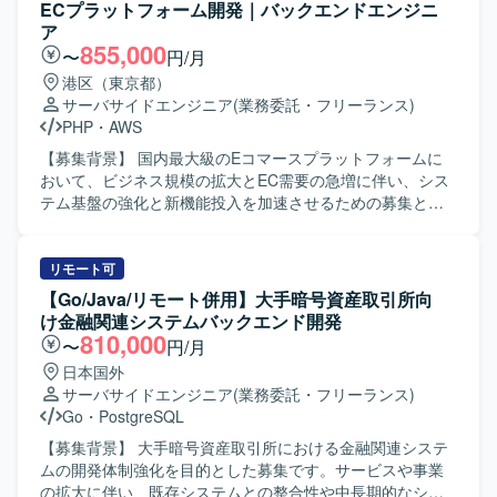
しながら現実的な意思決定ができる方や、初期フェーズか
計・実装を主導していただきます。 技術的意思決定を担
ECプラットフォーム開発｜バックエンドエンジニ
ら長期運用を見据えた拡張性ある設計ができる方にご参画
い、設計・実装水準の底上げを牽引していただきます。 品
ア
いただきたいと考えております。 【ポジションの魅力】 高
質と納期のバランスを見極めたプロジェクト推進をサポー
855,000
〜
円/月
トラフィックかつ大量データを扱う人事統合基盤の中核シ
トしていただきます。 【求める人物像】 技術的な意思決定
港区（東京都）
ステムにおいて、アーキテクチャ設計から実装、運用まで
を主体的に行いながら、チーム全体の設計力や開発力の底
サーバサイドエンジニア
(業務委託・フリーランス)
一貫して携わることができます。マイクロサービス間連携
上げにコミットできる方を求めています。 レガシーコード
PHP
・
AWS
やイベント駆動アーキテクチャなどの先進的な技術要素を
と向き合いながら、段階的な改善やAPI化を粘り強く推進で
活用しながら、長期的なプロジェクトに深く関与していた
きる方を求めています。 DDDやクリーンアーキテクチャの
【募集背景】 国内最大級のEコマースプラットフォームに
だけます。社員エンジニアへの技術展開を通じて、組織全
思想を言語化し、チームメンバーに教育・共有できる方が
おいて、ビジネス規模の拡大とEC需要の急増に伴い、シス
体の技術力向上にも影響を与えられる環境です。 【開発環
望ましいです。 【ポジションの魅力】 レガシーなWebアプ
テム基盤の強化と新機能投入を加速させるための募集とな
境】 言語はGoを使用いたします。インフラはAWS上で構築
リケーションの技術負債返済とAPIリプレイスを通じて、ア
ります。 【作業内容】 Webアプリケーションの設計・実
され、ECS、RDS、ElastiCache、SQS、SNS、
ーキテクチャ設計から実装まで広い裁量を持って関わるこ
装・リリースをご担当いただきます。 バックエンド開発を
EventBridge、Lambdaなどを利用いたします。データベー
とができます。 DDDやクリーンアーキテクチャを実践しな
中心に、機能開発の一気通貫したプロセスを担当していた
リモート可
スはRDB（PostgreSQLやAurora MySQLなど）およびRedis
がら、チームの技術力向上や開発プロセス改善に直接影響
だきます。 ご経験や志向性に応じてフロントエンド領域も
【Go/Java/リモート併用】大手暗号資産取引所向
を用いて構成されております。GitHub、Slack、Backlogな
を与えられるポジションです。 【開発環境】 開発言語は
お任せいたします。 ユーザーフィードバックに基づく機能
け金融関連システムバックエンド開発
どのツールを利用し、AIアシスタントとしてClaude
PHP8系を使用します。 フレームワークはLaravel11系を使
改善やUX向上に取り組んでいただきます。 本番環境のエラ
810,000
〜
円/月
Code（Anthropic）を開発・業務に積極的に活用しておりま
用します。 既存Webアプリケーションは
ー監視やパフォーマンスチューニングを行っていただきま
日本国外
す。
PHP5.6（CakePHP2、FuelPHP1.8）で構築されています。
す。 日常的なリファクタリングを実施していただきます。
サーバサイドエンジニア
(業務委託・フリーランス)
データベースはMySQL5.7系を使用します。 インフラは
クラウドサービス（AWS/GCP等）の活用やコンテナ化な
Go
・
PostgreSQL
AWSおよびDockerを利用します。 バージョン管理はGitお
ど、技術ドリブンな開発環境の整備・改善に取り組んでい
よびGitHubを使用します。 CI/CDはGitHub Actionsを使用し
ただきます。 【求める人物像】 ユーザーのためにこだわり
【募集背景】 大手暗号資産取引所における金融関連システ
ます。 ローカル開発環境はDockerおよびDocker Compose
を貫ける方を求めています。 新しい技術や未経験の領域に
ムの開発体制強化を目的とした募集です。サービスや事業
を利用します。 統合開発環境はVisual Studio Codeを使用し
も前向きに挑戦し、スピード感を持って吸収できる方を歓
の拡大に伴い、既存システムとの整合性や中長期的なシス