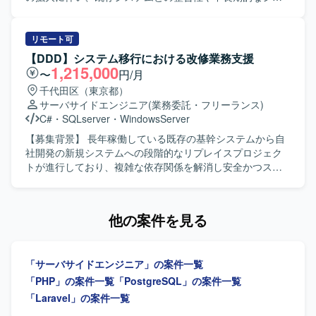
ます。
迎いたします。 オーナーシップを持って課題に取り組み、
テム構成、品質や性能を考慮しながら開発を推進できるエ
どんな部署・立場でも自らプロダクトを良くしていくため
ンジニアが必要となっております。現在の開発チームを技
に動ける方を求めています。 すでにある問題を解決するだ
術面から支援し、設計、技術判断、関係者調整、実装を横
リモート可
けでなく、プロダクトの課題やコードレベルの課題など、
断して担えるミドル〜シニアクラスのバックエンドエンジ
【DDD】システム移行における改修業務支援
問題を積極的に見つけていき、自ら解決していける方を求
ニアを求めております。 【作業内容】 大手暗号資産取引所
1,215,000
〜
円/月
めています。 常に変わっていく状況を楽しみ、変化に柔軟
における金融関連システムのバックエンド設計・開発を行
千代田区（東京都）
に対応していける方を歓迎いたします。 顧客やメンバーの
っていただきます。クライアントや関係部署と連携した要
サーバサイドエンジニア
(業務委託・フリーランス)
成長や成功を喜べる方を求めています。 【ポジションの魅
件整理、要件定義を行い、ビジネス要件や金融要件から技
C#
・
SQLserver
・
WindowsServer
力】 国内最大級のEコマースプラットフォームにおいて、
術要件への落とし込みを担っていただきます。既存システ
将来的な10倍の負荷増を見越したスケーラビリティ設計に
ムを踏まえたアーキテクチャや技術方針の検討、各種サー
【募集背景】 長年稼働している既存の基幹システムから自
携わることができます。 日常的なリファクタリングやコン
ビスや外部システムとのAPI連携、システムの品質、性能、
社開発の新規システムへの段階的なリプレイスプロジェク
テナ化など、技術ドリブンな環境改善が業務に組み込まれ
可用性、信頼性の向上に取り組んでいただきます。技術課
トが進行しており、複雑な依存関係を解消し安全かつスム
ている組織で働くことができます。 設計から実装、リリー
題の発見・整理・解決、チームメンバーへの技術支援、設
ーズなシステム移行を実現するためのアーキテクチャ改善
ス、本番稼働後のモニタリングまで一貫して担当するフル
計レビュー・コードレビュー、監視や障害対応、運用改善
および開発を推進する必要があるための募集となります。
サイクル開発に関わることで、エンジニアとしての総合力
などもお任せいたします。 【求める人物像】 仕事へのエネ
【作業内容】 既存の基幹システムと多数の周辺システムや
他の案件を見る
を高めることができます。 自分のコードが、初めてECを開
ルギー量が高く前のめりで取り組める方を求めておりま
社内ツールとの間で複雑化しているデータ参照の整理や紐
設する方の夢や、成長したショップの決済を直接支えてい
す。指示待ちではなく自ら課題を見つけて動き、不明点や
解きを行い、クリーンアーキテクチャなどの設計思想を取
ることを実感できる環境です。 【開発環境】 クラウドサー
懸念点を早い段階で共有できる方を歓迎いたします。コミ
り入れた設計やリファクタリングを実施してシステム間の
ビス（AWS/GCP等）を活用し、コンテナ化など技術ドリブ
「サーバサイドエンジニア」の案件一覧
ュニケーション量が多くレスポンスが早い方、リモート環
結合度を下げていただきます。また、新システム側に現行
ンな開発環境が整備されています。
境でも進捗や考えを適切に共有できる方、プロジェクトや
の基幹システムと同等の役割やデータ構造を持つ疑似デー
「PHP」の案件一覧
「PostgreSQL」の案件一覧
チームの成果にコミットできる方を想定しています。設計
タベースを構築し、既存の周辺システムの参照先を切り替
「Laravel」の案件一覧
と実装の両方に向き合い、異なる専門性を持つ関係者と建
えた上で正常に動作するかどうかの確認や検証テストを行