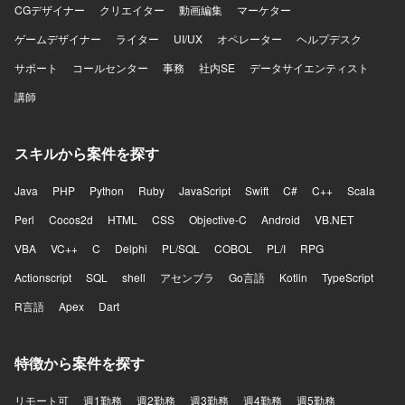
CGデザイナー
クリエイター
動画編集
マーケター
を進めております。
ゲームデザイナー
ライター
UI/UX
オペレーター
ヘルプデスク
サポート
コールセンター
事務
社内SE
データサイエンティスト
講師
スキルから案件を探す
Java
PHP
Python
Ruby
JavaScript
Swift
C#
C++
Scala
Perl
Cocos2d
HTML
CSS
Objective-C
Android
VB.NET
VBA
VC++
C
Delphi
PL/SQL
COBOL
PL/I
RPG
Actionscript
SQL
shell
アセンブラ
Go言語
Kotlin
TypeScript
R言語
Apex
Dart
特徴から案件を探す
リモート可
週1勤務
週2勤務
週3勤務
週4勤務
週5勤務