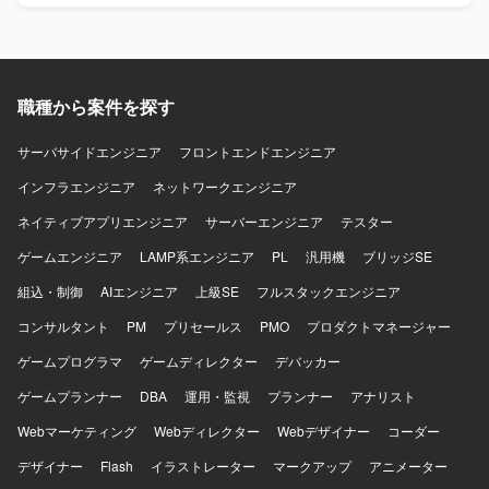
設的に合意形成できる方、既存システムや過去の意思決定
っていただきます。さらに、データ整理および参照先の切
の背景を理解しつつ現実的な改善案を考えられる方を求め
り替えに伴って発生する各種周辺システムやツールのプロ
ております。金融や暗号資産領域を主体的に学ぶ意思があ
グラム改修やコーディングをご担当いただきます。生成
り、ブロックチェーンに興味と覚悟を持って向き合える方
AI（Claude）を活用した設計や開発も行っていただきま
がフィットいたします。 【ポジションの魅力】 大手暗号資
す。 【求める人物像】 ドメイン駆動設計やクリーンアーキ
職種から案件を探す
産取引所の金融関連システム開発に関与し、金融レベルの
テクチャといった設計思想を理解し、システム間の依存関
品質、セキュリティ、性能、信頼性が求められる本番開発
係を整理しながら主体的にアーキテクチャ改善に取り組ん
サーバサイドエンジニア
フロントエンドエンジニア
に携わっていただけます。多くのユーザーや資産を扱う大
でいただける方を求めています。生成AIを活用したモダン
規模サービスの開発経験を積み、複雑な既存システムを踏
な開発スタイルに前向きで、ご自身の技術的な経験をわか
インフラエンジニア
ネットワークエンジニア
まえた設計や改善に関与できる環境です。設計や技術選定
りやすく説明できるコミュニケーション力のある方ですと
ネイティブアプリエンジニア
サーバーエンジニア
テスター
など上流工程への関与が可能で、バックエンドエンジニア
望ましいです。 【ポジションの魅力】 大規模な基幹システ
として専門性を高めながら、FinTechやWeb3領域に本気で
ムのリプレイスにアーキテクチャレベルから関わることが
ゲームエンジニア
LAMP系エンジニア
PL
汎用機
ブリッジSE
踏み込んでいただけます。テックリードやアーキテクトに
でき、DDDやクリーンアーキテクチャ、マイクロサービス
近い役割を経験でき、実装だけでなくプロジェクトやチー
組込・制御
移行といったモダンな設計・開発手法を実務で深く経験し
AIエンジニア
上級SE
フルスタックエンジニア
ム全体に影響を与えられるポジションです。金融、暗号資
ていただけます。生成AIを活用した開発プロセスにも関与
コンサルタント
PM
プリセールス
PMO
プロダクトマネージャー
産、システム設計を横断した知見を身につけていただけま
できるため、今後のエンジニアキャリアにおいて有用な知
す。 【開発環境】 バックエンド開発が中心であり、Goを
見やスキルを獲得できる環境です。 【開発環境】 OSは
ゲームプログラマ
ゲームディレクター
デバッカー
中心としたサーバーサイド開発を行っております。RESTful
Windows Serverを利用して開発を行います。開発言語は
ゲームプランナー
DBA
運用・監視
プランナー
アナリスト
APIやWebSocketを用いた各種サービスや外部システムとの
Visual Studio C#、データベースはSQLServerを利用した環
連携、PostgreSQLやMySQL、Redis等のデータベースを利
境となります。
Webマーケティング
Webディレクター
Webデザイナー
コーダー
用した開発を行います。クラウド環境やコンテナ環境上で
システムを構築し、GitHub等を用いた開発管理を行ってお
デザイナー
Flash
イラストレーター
マークアップ
アニメーター
ります。生成AIを含む各種開発ツールも活用しながら開発