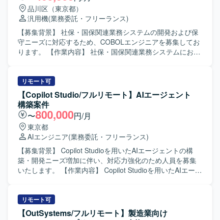
ョンの魅力】 AWSを中心としたクラウドインフラの設計構
品川区（東京都）
築から改善まで幅広い工程を担当できるため、インフラエ
汎用機
(業務委託・フリーランス)
ンジニアとしてのスキルを高いレベルで磨いていただけま
す。IaCを活用したモダンな環境で業務に取り組んでいただ
【募集背景】 社保・国保関連業務システムの開発および保
けます。 【開発環境】 AWSを中心としたクラウドインフラ
守ニーズに対応するため、COBOLエンジニアを募集してお
環境およびTerraformやTerragruntなどのIaCツールを利用し
ります。 【作業内容】 社保・国保関連業務システムにおけ
て業務を行っていただきます。
る汎用COBOLを用いた設計、開発、テストを実施していた
だきます。既存システムの改修や機能追加、帳票出力周り
の対応など、要件に基づいたプログラム対応を行っていた
リモート可
だきます。 【求める人物像】 社保・国保業務に関心を持
【Copilot Studio/フルリモート】AIエージェント
ち、業務知識の習得に前向きに取り組んでいただける方を
構築案件
求めております。コミュニケーションを取りながら周囲と
800,000
〜
円/月
協調して業務を進められる方、自ら課題を見つけて改善に
東京都
取り組める方にマッチしたポジションです。 【ポジション
AIエンジニア
(業務委託・フリーランス)
の魅力】 社保・国保といった公共性の高い領域のシステム
開発に携わることができ、長期的な案件を通じて安定した
【募集背景】 Copilot Studioを用いたAIエージェントの構
環境で経験を積むことができます。汎用COBOLのスキルを
築・開発ニーズ増加に伴い、対応力強化のため人員を募集
活かしつつ、帳票基盤など周辺技術にも関わる機会がござ
いたします。 【作業内容】 Copilot Studioを用いたAIエージ
います。 【開発環境】 汎用COBOLを中心とした環境での
ェントの構築・開発等をご担当いただきます。ご経験や得
開発となり、帳票基盤やバッチ処理を含むシステム開発を
意な分野に応じて、担当範囲を検討いたします。プロジェ
行います。
クトの状況により、他の案件をご案内する可能性もござい
リモート可
ます。 【求める人物像】 ユーザー側との折衝や調整、ヒア
【OutSystems/フルリモート】製造業向け
リング業務を主体的に行いながら、Copilot Studioを活用し