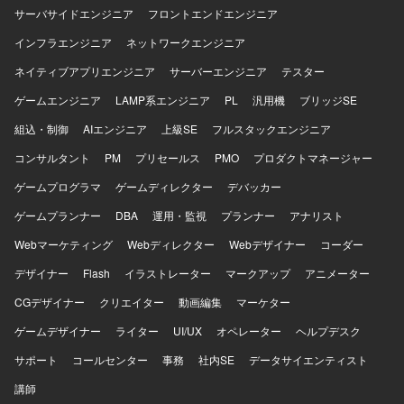
サーバサイドエンジニア
ルの作成も担当していただきます。インフラの保守・運用
フロントエンドエンジニア
管理として、セキュリティ脆弱性への対応および対策の実
インフラエンジニア
ネットワークエンジニア
施、OS・ミドルウェアの定期アップデートおよびパッチ適
用、サーバー負荷に応じたリソース調整およびインスタン
ネイティブアプリエンジニア
サーバーエンジニア
テスター
ス最適化も行っていただきます。 【求める人物像】 コミュ
ゲームエンジニア
LAMP系エンジニア
PL
汎用機
ブリッジSE
ニケーションを取りながらユーザ思考でのものづくりがで
きる方を求めています。既存の枠組みを壊してでも、より
組込・制御
AIエンジニア
上級SE
フルスタックエンジニア
良い形に持っていく気概がある方を歓迎いたします。推進
コンサルタント
力や積極性があり、受け身の姿勢にならない方、工数と効
PM
プリセールス
PMO
プロダクトマネージャー
果のバランスを取れる方にマッチするポジションです。
ゲームプログラマ
ゲームディレクター
デバッカー
【ポジションの魅力】 運営中のスマートフォン用ゲームタ
イトルに深く関わりながら、機能改善から新機能開発、イ
ゲームプランナー
DBA
運用・監視
プランナー
アナリスト
ンフラ運用まで幅広い領域を担当できる環境です。ユーザ
Webマーケティング
Webディレクター
Webデザイナー
コーダー
ーの反応をダイレクトに感じながら、企画部門とも連携し
てサービスの価値向上に貢献していただけます。 【開発環
デザイナー
Flash
イラストレーター
マークアップ
アニメーター
境】 言語はJava、フレームワークはSpring Boot 3を利用し
CGデザイナー
ております。データベースはPolarDBを使用し、バージョン
クリエイター
動画編集
マーケター
管理にはGitLab、監視にはZabbixを利用しております。
ゲームデザイナー
ライター
UI/UX
オペレーター
ヘルプデスク
サポート
コールセンター
事務
社内SE
データサイエンティスト
講師