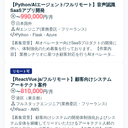
データベース連携やクエリ作成も実施していただきます。
【Python/AIエージェント/フルリモート】音声認識
既存機能の仕様把握や改修内容の整理、レビュー対応など
SaaSアプリ開発
も行っていただきます。 【求める人物像】 開発メンバーや
990,000
〜
円/月
関係者と能動的にコミュニケーションを取りながら、自ら
日本国外
課題を発見し改善提案ができる方を求めております。既存
AIエンジニア
(業務委託・フリーランス)
システムの仕様をキャッチアップしつつ、品質と効率の両
Python
・
Flask
・
Azure
立を意識して開発を進められる方が望ましいです。 【ポジ
ションの魅力】 業務系Webアプリケーション開発におい
【募集背景】 AIオペレーター向けSaaSプロダクトの開発に
て、基本設計から単体テストまで一貫して携わることがで
伴い、体制強化のため募集を行っております。 【作業内
きるため、上流から下流までの開発経験を積むことができ
容】 業務シナリオに基づき顧客対応を行うAIオペレーター
ます。既存システムの継続開発案件のため、ドメイン知識
のSaaS開発を担当していただきます。個社ごとにアプリケ
を深めながら中長期的に関わることができる点も魅力で
ーション設計を行い、プロンプトチューニングやAIエージ
す。 【開発環境】 VB.NETおよびASP.NETを用いたWebア
ェント開発を通じて最適な対話フローを構築していただき
リモート可
プリケーション開発環境上で、SQLを利用したデータベー
ます。また、AIエージェントのタスク分解やツール連携、
【React/Vue.js/フルリモート】顧客向けシステム
ス連携を行います。
ワークフロー設計、エージェント精度向上のための評価指
アーキテクト案件
標設計や改善サイクル設計、RAG最適化などにも携わって
810,000
〜
円/月
いただきます。 【求める人物像】 生成AIやLLM技術への関
港区（東京都）
心が高く、新しい技術要素を自らキャッチアップしながら
フルスタックエンジニア
(業務委託・フリーランス)
プロダクトに取り込んでいける方を求めております。チー
React
・
AWS
ムメンバーと協調しつつも、自走的に課題を発見し解決へ
と導ける方を歓迎いたします。 【ポジションの魅力】 音声
【募集背景】 顧客向けシステムの開発体制強化およびシス
認識とAIエージェント技術を組み合わせたSaaSプロダクト
テム全体を俯瞰してリードいただけるアーキテクト人材の