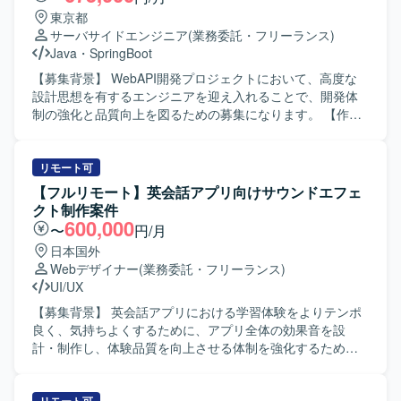
東京都
サーバサイドエンジニア
(業務委託・フリーランス)
Java
・
SpringBoot
【募集背景】 WebAPI開発プロジェクトにおいて、高度な
設計思想を有するエンジニアを迎え入れることで、開発体
制の強化と品質向上を図るための募集になります。 【作業
内容】 SpringBootを用いたAPIサーバーの開発において、設
計から実装、テストコード作成まで一貫してご担当いただ
きます。ドメイン知識を理解しながらクリーンアーキテク
リモート可
チャなどの設計思想を踏まえた構成を検討し、コードレビ
【フルリモート】英会話アプリ向けサウンドエフェ
ューを通じた品質向上にも主体的に取り組んでいただきま
クト制作案件
す。また、生成AIの活用を含め、開発効率の向上に向けた
600,000
〜
円/月
工夫や改善提案も行っていただきます。 【求める人物像】
日本国外
設計思想（DDDやクリーンアーキテクチャなど）への理解
Webデザイナー
(業務委託・フリーランス)
が深く、自ら課題を見つけて解決策を提案・実行できる能
UI/UX
動的な方を求めています。顧客社員との議論をリードしな
がら、チーム全体を前向きに牽引できるコミュニケーショ
【募集背景】 英会話アプリにおける学習体験をよりテンポ
ン力をお持ちの方にマッチする環境です。 【ポジションの
良く、気持ちよくするために、アプリ全体の効果音を設
魅力】 設計からテストコード実装まで幅広い工程に関わる
計・制作し、体験品質を向上させる体制を強化するための
ことができ、モダンなアーキテクチャや開発手法を実践し
募集です。 【作業内容】 英会話アプリ内で使用される各種
ながらスキルを高めていただけます。主体性や技術的な提
サウンドエフェクト（SE）の設計・制作・整音を担当いた
案が歓迎される環境のため、上流から実装まで一貫してス