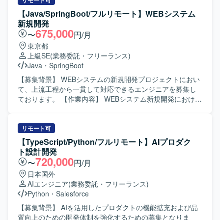
だきます。タップ音や正解・不正解のフィードバック音、
リモート可
キルを磨きたい方にとって成長機会の大きいポジションで
クイズ完了音、ランクアップや報酬獲得などの軽いファン
【Java/SpringBoot/フルリモート】WEBシステム
す。 【開発環境】 Java／SpringBootを中心としたWebAPI
ファーレといったゲーミフィケーション要素を含む演出サ
新規開発
サーバー開発環境で、テストコードにはJUnitやMockitoなど
ウンドを制作していただきます。既存の仕様や素材一覧を
675,000
〜
円/月
のテストフレームワークを利用する想定です。DDDやクリ
もとにSEが必要な箇所を洗い出し、「鳴らし方（頻度・長
東京都
ーンアーキテクチャ、アジャイル開発、Dockerなどの技術
さ・音量・バリエーション）」を提案しながら設計してい
上級SE
(業務委託・フリーランス)
を組み合わせた開発スタイルとなります。
ただきます。クイズ、操作系、報酬・進捗系の各画面・状
Java
・
SpringBoot
態に応じたSEのトーンを整え、必要に応じてストーリーや
シーンに紐づく環境音の要否も含めて検討していただきま
【募集背景】 WEBシステムの新規開発プロジェクトにおい
す。最終的には用途別に整理されたSE音源一式の制作・納
て、上流工程から一貫して対応できるエンジニアを募集し
品、命名・管理ルールに沿ったファイル整理、用途や秒数
ております。 【作業内容】 WEBシステム新規開発における
目安、優先度、音量やバリエーション等をまとめたSE一覧
要件定義から設計、実装、テストまでの一連の工程をご担
表の作成までを行っていただきます。 【求める人物像】 体
当いただきます。 リーダーまたはSEとして、関係者との調
験設計の観点から「正解音はこの方向性が良い」「ここに
整やレビューなども行っていただきます。 【求める人物
リモート可
も音を付けると分かりやすい」といった提案ができる方を
像】 主体的に業務を推進し、関係者と円滑にコミュニケー
【TypeScript/Python/フルリモート】AIプロダク
求めています。PMやデザイナー、エンジニアとすり合わせ
ションを取りながらチームをリードできる方を求めており
ト設計開発
を行いながら、柔軟にコミュニケーションを取り、短期間
ます。 【ポジションの魅力】 新規開発プロジェクトの上流
720,000
〜
円/月
で実運用に乗せることを意識して主体的に動ける方が望ま
から参画できるため、要件定義からリリースまで一貫して
日本国外
しいです。 【ポジションの魅力】 学習体験の核となるサウ
関わることができ、スキルの幅を広げていただけます。
AIエンジニア
(業務委託・フリーランス)
ンドエフェクトを一手に担い、アプリ全体の体験品質に大
【開発環境】 JavaおよびSpringBootを用いたWEBシステム
Python
・
Salesforce
きく影響を与えられるポジションです。UIアニメーション
開発環境となります。
やゲーム的な演出と連携しながら、世界観とサウンドを一
【募集背景】 AIを活用したプロダクトの機能拡充および品
体で設計できるため、サウンドデザインのスキルを高いレ
質向上のための開発体制を強化するための募集となりま