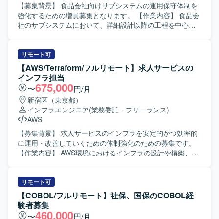
【募集背景】 食品会社向けサブシステムの運用保守体制を
強化するための増員募集となります。 【作業内容】 食品会
社のサブシステムにおいて、詳細設計以降の工程を中心と
した運用保守業務をご担当いただきます。既存機能の改修
や不具合対応、問合せ対応などを通じて、システムの安定
稼働を継続的に支えていただきます。 【求める人物像】 運
リモート可
用保守を中心とした業務に腰を据えて長期的に取り組んで
【AWS/Terraform/フルリモート】求人サービスの
いただける方を求めています。既存システムの仕様を丁寧
インフラ担当
にキャッチアップしながら、責任感を持って安定運用に貢
675,000
〜
円/月
献していただける方が望ましいです。 【ポジションの魅
新宿区（東京都）
力】 食品会社向けの業務システムに携わることで、業務知
インフラエンジニア
(業務委託・フリーランス)
識を深めながら安定した長期参画が見込めます。詳細設計
AWS
以降の工程を継続的に経験できるため、運用保守領域での
スキルを着実に高めていくことができます。 【開発環境】
【募集背景】 求人サービスのインフラを安定的かつ効率的
PHPを用いたサブシステムの運用保守環境となります。
に運用・改善していくための体制強化のための募集です。
【作業内容】 AWS環境におけるインフラの設計や構築、既
存環境の改善点の調査および対策の実施を行っていただき
ます。IaCツールを用いたインフラ構成管理や、自走してタ
スクを遂行する業務を担当していただきます。 【求める人
リモート可
物像】 自ら課題を発見し主体的に改善に取り組める方を求
【COBOL/フルリモート】社保、国保のCOBOL経
めています。スピード感を持ってタスクを進められ、責任
験者募集
感を持って業務を完遂できる方が望ましいです。 【ポジシ
460,000
〜
円/月