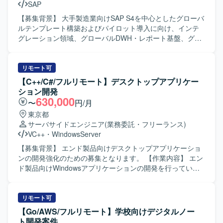
SAP
ャ設計、実装、テスト、運用設計までの一連の工程を推進
していただきます。 【求める人物像】 モデル開発だけでな
【募集背景】 大手製造業向けSAP S4を中心としたグローバ
く、実運用を見据えたシステム全体の設計・構築ができる
ルテンプレート構築およびパイロット導入に向け、インテ
方を求めております。 機械学習、クラウド、アプリケーシ
グレーション領域、グローバルDWH・レポート基盤、グロ
ョン、インフラ、運用を横断的に理解し、要件が固まりき
ーバルMDM基盤における要件定義・設計を推進するための
っていない状況でも技術的な論点整理や実現方式の検討を
体制強化を図るための募集です。 【作業内容】 インテグレ
主体的に進められる方が望ましいです。 長期的な保守性、
ーションメンバーとして、アーキテクチャ全体を俯瞰し、
リモート可
拡張性、セキュリティを意識して設計できる方を歓迎いた
関連チームやステークホルダーとコミュニケーションを取
【C++/C#/フルリモート】デスクトップアプリケー
します。 【ポジションの魅力】 機械学習モデルの構築にと
りながら横断課題の解決推進や要件・設計の品質担保を行
ション開発
どまらず、データ前処理から学習、評価、推論、再学習、
っていただきます。 グローバルDWH・レポート基盤要件定
630,000
〜
円/月
モデル管理、監視、障害対応までを含めたMLシステム全体
義推進メンバーとして、グローバルDWH/Report基盤の要件
東京都
の設計・構築に携わることができます。 AWS SageMaker
定義・基本設計を行い、Functionalチームやインフラ・アー
サーバサイドエンジニア
(業務委託・フリーランス)
をはじめとしたクラウドサービスやマイクロサービスを組
キチームと連携しながらシステム・機能配置、システム化
VC++
・
WindowsServer
み合わせた先進的なアーキテクチャに関わる機会があり、
要件定義・基本設計を推進していただきます。 グローバル
MLOps やインフラ、セキュリティを含めた横断的なスキル
MDM基盤要件定義推進メンバーとして、グローバルMDM基
【募集背景】 エンド製品向けデスクトップアプリケーショ
を高めていただけます。 【開発環境】 AWS 環境（AWS
盤の要件定義・基本設計を行い、Functionalチームやインフ
ンの開発強化のための募集となります。 【作業内容】 エン
SageMaker 等）を活用した機械学習システムおよびMLOps
ラ・アーキチームと連携しながらシステム・機能配置、シ
ド製品向けWindowsアプリケーションの開発を行っていた
基盤を想定しております。
ステム化要件定義・基本設計を推進していただきます。
だきます。 具体的には、エンド製品の実現可能性調査を行
【求める人物像】 自ら考え自発的に作業を進められ、適宜
い、要件定義、外部設計からテストまでの一連の開発工程
進捗や課題の報告ができる方を求めています。PPTやExcel
を担当していただきます。 【求める人物像】 仕様や要件を
リモート可
を用いた資料作成を主体的に行える方が望ましく、日本語
踏まえて主体的に設計・実装・テストまで推進していただ
【Go/AWS/フルリモート】学校向けデジタルノー
をベースとしつつ海外とのコミュニケーションにも前向き
ける方を求めております。 【ポジションの魅力】 要件定義
ト開発案件