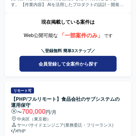
ベルで発揮・深化させる機会があります。 【開発環境】 コ
す。 【作業内容】 AIを活用したプロダクトの設計・開発を
ミュニケーションにはNotionやSlackなどのコラボレーショ
担当していただきます。ある程度設計は固まっています
ンツールを利用し、納品形式はwav / aiff / mp3などを想定し
が、AI開発の知見を活かした提案を行いながら開発してい
現在掲載している案件は
ています。サンプルレートやラウドネス基準などはプロダ
くスタイルとなります。設計、開発、テスト、リリースま
クトのルールに沿って制作していただきます。
で一連の工程をご担当いただきます。具体的には、AI連携
「一部案件のみ」
APIの開発、データ連携やバッチ処理、プロンプトの調整お
Web公開可能な
です
よび精度評価などを行っていただきます。 【求める人物
像】 AIを活用したプロダクト開発に強い関心を持ち、自ら
＼登録無料 簡単3ステップ／
積極的に提案しながら開発を進めていただける方を求めて
います。新しいツールや技術のキャッチアップに前向き
会員登録して全案件から探す
で、柔軟に設計変更や改善に対応できる方が望ましいで
す。 【ポジションの魅力】 AI連携APIやプロンプト設計な
ど、先端的なAI技術を活用したプロダクト開発に携わるこ
とができます。TypeScriptやPythonに加え、DifyやOpenAI
APIといったツールを活用しながら、設計からリリースまで
リモート可
一貫して関わることで、プロダクト開発の経験を広く積む
【PHP/フルリモート】食品会社のサブシステムの
ことができます。 【開発環境】 TypeScript（フロント）、
運用保守
Python、Dify、OpenAI APIなどを利用した開発環境となり
700,000
〜
円/月
ます。
中央区（東京都）
サーバサイドエンジニア
(業務委託・フリーランス)
PHP