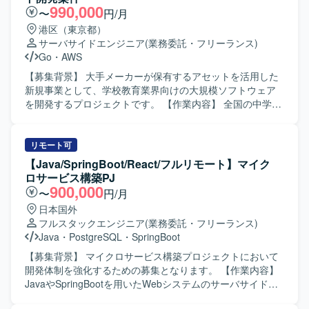
に取り組んでいただける方を想定しています。 【ポジショ
からテストまで、上流から下流まで一貫して携わることが
990,000
〜
円/月
ンの魅力】 グローバル展開を見据えたSAP S4を中心とした
でき、デスクトップアプリケーション開発の経験を幅広く
港区（東京都）
テンプレート構築に上流工程から関わることができ、イン
積むことができます。 【開発環境】 Windows環境でC++お
サーバサイドエンジニア
(業務委託・フリーランス)
テグレーション、DWH・レポート基盤、MDM基盤といった
よびC#を用いたデスクトップアプリケーション開発となり
Go
・
AWS
複数領域でアーキテクチャ設計や要件定義に携わることが
ます。WPFを用いた画面開発も行っていただきます。
できます。グローバルプロジェクトならではの関係者との
【募集背景】 大手メーカーが保有するアセットを活用した
連携を通じて、業務知見およびアーキテクトとしてのスキ
新規事業として、学校教育業界向けの大規模ソフトウェア
ルを高められる環境です。 【開発環境】 SAP S4を中心と
を開発するプロジェクトです。 【作業内容】 全国の中学
したシステム群、グローバルDWH基盤（SAP-BDC、
生・高校生が利用する学校向けデジタルノートサービスの
Snowflake、Databricks 等）、レポート基盤（Power BI、
Webアプリケーション開発を行っていただきます。 要件定
Tableau 等）、グローバルMDM基盤（Infomatica、SAP-
義からテストまで一連の工程に携わり、特にフロントエン
リモート可
MDG、Stibo、IBM、Reltio 等）を前提としたアーキテクチ
ド領域の設計・実装・テストを中心にご対応いただきま
【Java/SpringBoot/React/フルリモート】マイク
ャ環境です。
す。 【求める人物像】 新規デジタルプロダクト開発に主体
ロサービス構築PJ
的に関わり、チーム開発の中で自律的にコミュニケーショ
900,000
〜
円/月
ンを取りながら開発を推進いただける方を求めています。
日本国外
【ポジションの魅力】 学校教育現場のデジタル化を推進す
フルスタックエンジニア
(業務委託・フリーランス)
る社会的インパクトの大きいプロジェクトに関わっていた
Java
・
PostgreSQL
・
SpringBoot
だけます。 大規模ユーザーを想定したサービス開発に携わ
ることで、スケーラビリティやパフォーマンスを意識した
【募集背景】 マイクロサービス構築プロジェクトにおいて
設計・開発の経験を積むことができます。 【開発環境】
開発体制を強化するための募集となります。 【作業内容】
Goを用いたWebアプリケーションとAWS環境を中心とした
JavaやSpringBootを用いたWebシステムのサーバサイド開
開発体制で、RDBMSやGit/GitHubを利用したスクラム開発
発を行っていただきます。ReactおよびTypeScriptを用いた