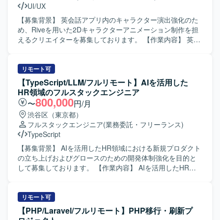
UI/UX
コミュニケーションを通じて課題やニーズを的確に把握
し、分かりやすいドキュメントとしてまとめられる方が望
【募集背景】 英会話アプリ内のキャラクター演出強化のた
ましいです。 チームメンバーと協調しながらプロジェクト
め、Riveを用いた2Dキャラクターアニメーション制作を担
を推進できる方を歓迎いたします。 【ポジションの魅力】
えるクリエイターを募集しております。 【作業内容】 英会
モバイルアプリの決済領域における要件定義を中心的に担
話アプリにおけるキャラクターの動きや表情、リアクショ
当できるため、上流工程の経験を深めることができます。
ン演出をRiveで制作いただきます。アプリ内の会話体験や
既にプロジェクトに参画しているリーダーからのフォロー
学習体験に合わせて、自然さ、かわいさ、コミカルさのバ
リモート可
を受けながら、顧客との折衝や要件整理のスキルを高めて
ランスを取りながら、実装へつながる形で仕上げていただ
【TypeScript/LLM/フルリモート】AIを活用した
いただけます。 【開発環境】 モバイルアプリを対象とした
きます。 具体的には、仕様や要件（どんなシーンでどう動
HR領域のフルスタックエンジニア
決済機能開発プロジェクトにおいて、要件定義書などのド
くか）を踏まえ、Riveで成立する構造（パーツ階層、リ
800,000
〜
円/月
キュメントベースで要件を整理する環境となっておりま
グ、ステート設計）に落とし込み、待機、喜び、残念、驚
渋谷区（東京都）
す。
きなどのキャラクターアニメーションを設計・制作・調整
フルスタックエンジニア
(業務委託・フリーランス)
まで一貫して担当いただきます。Rive上でのキャラクター
TypeScript
構造化（パーツ階層、ボーン、ウェイト、メッシュ、制約
の設定）、リアクションを含む各種アニメーション制作
【募集背景】 AIを活用したHR領域における新規プロダクト
（ループ、ワンショット）、State Machineの設計・実装
の立ち上げおよびグロースのための開発体制強化を目的と
（入力や遷移設計、実装側が扱いやすい粒度への整理）、
して募集しております。 【作業内容】 AIを活用したHR領
素材側へのフィードバック（動かしやすい分割や差分、不
域の新規プロダクトにおけるフロントエンドおよびバック
足パーツの指摘、追加素材の依頼）、演出一覧の整理など
エンド開発をご担当いただきます。プロダクトマネージャ
を行っていただきます。 【求める人物像】 仕様が固まる前
ー、デザイナー、事業責任者と連携しながら要件定義や仕
リモート可
の段階でも、ラフな要件から「どう動かすと良いか」を提
様設計を行い、ユーザー課題や事業課題、マーケット仮説
【PHP/Laravel/フルリモート】PHP移行・刷新プ
案できる方を求めております。デザイナーやPM、エンジニ
を踏まえた技術的な実現方法を検討していただきます。