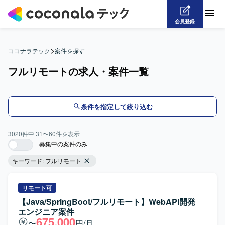
会員登録
>
ココナラテック
案件を探す
フルリモートの求人・案件一覧
条件を指定して絞り込む
3020
件中
31
〜
60
件を表示
募集中の案件のみ
キーワード:
フルリモート
リモート可
【Java/SpringBoot/フルリモート】WebAPI開発
エンジニア案件
675,000
〜
円/月