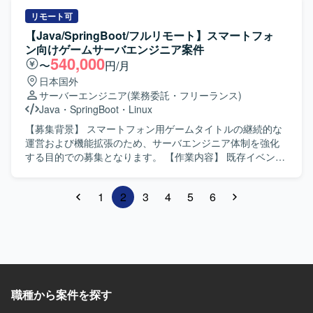
を行います。
フロントエンド画面開発にも携わっていただきます。REST
APIの設計および開発、RDBMSの設計やSQL開発、API仕様
リモート可
の作成やOpenAPI（Swagger）を用いたAPI開発を実施して
【Java/SpringBoot/フルリモート】スマートフォ
いただきます。CI/CDパイプラインの構築や改善、OAuthな
ン向けゲームサーバエンジニア案件
どのトークンベース認証の実装、MyBatisやGradleを用いた
540,000
〜
円/月
アプリケーション開発も担当していただきます。 【求める
日本国外
人物像】 自走して設計・実装を進められ、主体的に課題解
サーバーエンジニア
(業務委託・フリーランス)
決に取り組んでいただける方を求めております。新しい技
Java
・
SpringBoot
・
Linux
術やアーキテクチャに対して学習意欲が高く、チームメン
バーと円滑にコミュニケーションを取りながら開発を進め
【募集背景】 スマートフォン用ゲームタイトルの継続的な
られる方が望ましいです。 【ポジションの魅力】 マイクロ
運営および機能拡張のため、サーバエンジニア体制を強化
サービスアーキテクチャやマイクロフロントエンド構成な
する目的での募集となります。 【作業内容】 既存イベント
どのモダンなアーキテクチャに携わることができます。API
や機能の運用として、ゲーム内スキル開発や既存機能・イ
やバッチの性能改善・チューニング、技術選定や設計レビ
ベントの改善対応を行っていただきます。また、企画部門
1
2
3
4
5
6
ューなど、設計から実装、パフォーマンス改善まで幅広い
の要望を受けてゲーム内の各イベントやキャンペーンペー
工程を経験できる環境です。 【開発環境】
ジ等の改修対応を行います。QAで検出されたバグの調査・
Java（Java17）、SpringBoot、React（React18）、
修正や、ユーザーからの問い合わせがあった箇所に対する
TypeScript、PostgreSQL、MyBatis、Gradle、Docker、
調査・修正も担当していただきます。 非定常業務として
OpenAPI（Swagger）、Git、GitHub Actionsなどを利用し
は、ゲーム内新機能や新イベントの開発を行っていただき
た開発環境となります。
ます。開発環境の改善として、デバッグツールの新機能の
開発や管理ツールの新機能実装および既存機能の改修を行
職種から案件を探す
います。さらに、ゲーム内イベントや販売物に関するデー
タ集計ツールの作成や、新規開発におけるデータ投入ツー