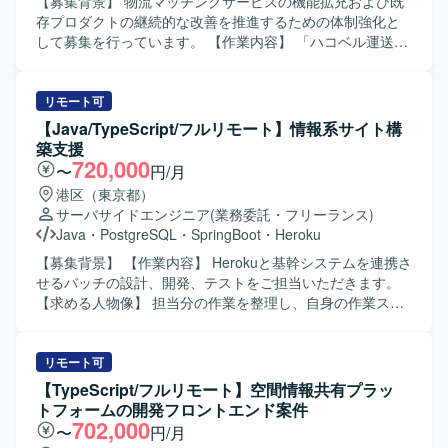
したフロントエンド開発に関わることで、技術的なスキル
【募集背景】 物流マッチングサービスの機能拡充および既
アップが期待できます。 【開発環境】 TypeScriptを用いた
存プロダクトの継続的な改善を推進するための体制強化と
フロントエンド開発環境にて、工程表描画アプリケーショ
して募集を行っています。 【作業内容】 「ハコベル運送手
ンの開発・改善を行います。
配」と「ハコベル運送手配PLUS」の2つのプロダクトにお
けるバックエンド機能の設計・実装・運用を担当していた
だきます。新機能追加や既存機能の改善、パフォーマンス
リモート可
チューニングなどを行いながら、事業要件をプロダクトに
【Java/TypeScript/フルリモート】情報系サイト構
反映していきます。 【求める人物像】 プロダクトや事業の
築支援
課題を理解しながら主体的に開発を進めていただける方を
720,000
〜
円/月
求めています。チームでの開発を重視し、ペア/モブプログ
港区（東京都）
ラミングなどの開発スタイルにも柔軟に取り組んでいただ
サーバサイドエンジニア
(業務委託・フリーランス)
ける方、AIツールなど新しい技術の活用にも前向きに取り
Java
・
PostgreSQL
・
SpringBoot
・
Heroku
組んでいただける方が望ましいです。 【ポジションの魅
力】 物流マッチングサービスの中核となるバックエンド開
【募集背景】 【作業内容】 Herokuと基幹システムを連携さ
発に携わることができ、複数プロダクトの機能開発・運用
せるバッチの設計、開発、テストをご担当いただきます。
を通じてスケーラブルなアーキテクチャ設計やクラウドネ
【求める人物像】 担当分の作業を整理し、自身の作業スケ
イティブな環境での開発経験を積むことができます。AI駆
ジュール案を主体的に作成できる方を求めています。 【ポ
動開発や最新の開発ツールを活用したモダンな開発プロセ
ジションの魅力】 Herokuと基幹システムの連携に関わるバ
スに関わることができます。 【開発環境】 バックエンドは
ッチ開発を、設計からテストまで一貫して担当できます。
リモート可
Ruby、Ruby on Rails、フロントエンドはTypeScript、
【開発環境】 Heroku、Postgres、Java 21、Vue
【TypeScript/フルリモート】空間情報共有プラッ
React、Next.js、Vue.jsを利用しています。インフラはAWS
3.js（TypeScript）、Spring Boot、Spring Batch、
トフォームの開発フロントエンド案件
上で構築されており、ECS、EC2、RDS/Aurora、
Hinemos、Slack、Backlog、GitHubを使用します。
702,000
〜
円/月
DynamoDB、S3、SQS、Lambdaなどを利用しています。