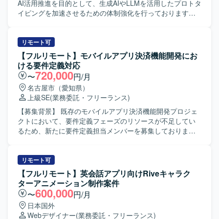
力】 証券領域におけるリサーチシステムの移管プロジェク
AI活用推進を目的として、生成AIやLLMを活用したプロトタ
トに関わることで、金融ドメインの知見を深めながら、
イピングを加速させるための体制強化を行っております。
PythonやSQLを用いたバッチ開発・移行の実務経験を積む
【作業内容】 事業部へのヒアリングを通じて業務課題を構
ことができます。既存資産の移行と新規バッチ開発の双方
造化し、要件定義まで一気通貫で推進していただきます。
に携わることで、設計から運用まで一連のプロセスを経験
生成AIやLLMを活用したPoCの設計や、RAGやAIエージェ
リモート可
できる環境です。 【開発環境】 Windowsサーバー環境上
ントを用いたプロトタイプ開発を担当していただきます。
【フルリモート】モバイルアプリ決済機能開発にお
で、PythonおよびSQLを用いたバッチ開発・運用を行いま
あわせて、技術選定や検証設計、評価指標の設定およびレ
ける要件定義対応
す。既存環境としてLinuxサーバーも取り扱います。
ポーティングも行っていただきます。 【求める人物像】 事
720,000
〜
円/月
業部門と協働しながら課題の本質を見極め、自ら主体的に
名古屋市（愛知県）
要件定義からプロトタイピングまで推進できる方を求めて
上級SE
(業務委託・フリーランス)
おります。新しい技術やツールへのキャッチアップが速
く、仮説検証を高速に回しながら価値提供につなげられる
【募集背景】 既存のモバイルアプリ決済機能開発プロジェ
方が望ましいです。 【ポジションの魅力】 全社横断で複数
クトにおいて、要件定義フェーズのリソースが不足してい
の事業部と関わりながら、0→1フェーズのAIプロダクト創
るため、新たに要件定義担当メンバーを募集しておりま
出に深く関与していただけます。生成AIやLLM、RAG、AI
す。 【作業内容】 モバイルアプリの決済機能に関する要件
エージェントといった最先端技術を用いたプロトタイピン
定義書の作成をご担当いただきます。 顧客側の業務有識者
グに専念できる環境で、PoCを通じてインパクトの大きい
とのミーティングに参加し、業務要件やシステム要件の整
リモート可
業務改善や新しいビジネス価値の創出に貢献していただけ
理・文書化を行っていただきます。 既存メンバーと連携し
【フルリモート】英会話アプリ向けRiveキャラク
ます。 【開発環境】 生成AI／LLM、RAG、AIエージェン
ながら、決済機能に関わる業務フローや画面・機能の要件
ターアニメーション制作案件
ト、AWS／GCP／Azureなどのクラウドサービスを活用し
を整理し、合意形成を図りながらドキュメントへ落とし込
600,000
〜
円/月
たプロトタイピング環境を想定しております。
んでいただきます。 【求める人物像】 モバイルアプリおよ
日本国外
び決済機能に関する知見を持ち、自ら主体的に情報を収集
Webデザイナー
(業務委託・フリーランス)
しながら要件を整理できる方を求めております。 顧客との