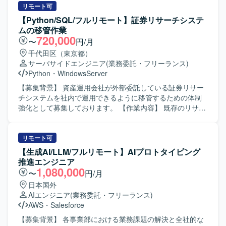
や技術的な検討・調査、提案内容の検証やデモ構築の支
リモート可
援、提案資料の作成や技術的な説明、客先提案時の技術支
【Python/SQL/フルリモート】証券リサーチシステ
援などを担当していただきます。 【求める人物像】 技術面
ムの移管作業
とビジネス面の両方に関心を持ち、自ら考えて行動できる
720,000
〜
円/月
方を求めています。関係者とのコミュニケーションを円滑
千代田区（東京都）
に行いながら、顧客価値を意識して提案内容を組み立てら
サーバサイドエンジニア
(業務委託・フリーランス)
れる方が望ましいです。 【ポジションの魅力】 OpenShift
Python
・
WindowsServer
をはじめとしたR社プロダクトに深く関わりながら、さまざ
まな業種のエンド顧客に対して技術提案ができるポジショ
【募集背景】 資産運用会社が外部委託している証券リサー
ンです。プリセールスとしての経験を積みつつ、最新のコ
チシステムを社内で運用できるように移管するための体制
ンテナ基盤技術や関連ソリューションに継続的に触れられ
強化として募集しております。 【作業内容】 既存のリサー
る環境です。 【開発環境】 OpenShiftを中心としたR社プロ
チシステムにおけるバッチプログラムを、Linuxサーバーか
ダクト群を対象とした技術検証・提案環境となります。
らWindowsサーバーへ移行していただきます。具体的に
は、既存バッチのPythonへの書き換え、移行に伴うテスト
リモート可
の実施、リリース作業および運用対応を行っていただきま
【生成AI/LLM/フルリモート】AIプロトタイピング
す。あわせて、必要に応じて新規バッチの設計・開発・テ
推進エンジニア
ストもご対応いただきます。 【求める人物像】 業務要件に
1,080,000
〜
円/月
対して主体的かつ責任感を持って取り組んでいただける方
日本国外
を求めております。適切なタイミングで進捗や成果、問題
AIエンジニア
(業務委託・フリーランス)
発生時の状況を分かりやすく報告・説明できる方を歓迎い
AWS
・
Salesforce
たします。また、株式情報を取り扱うにあたり、高い倫理
観をお持ちの方を想定しております。 【ポジションの魅
【募集背景】 各事業部における業務課題の解決と全社的な