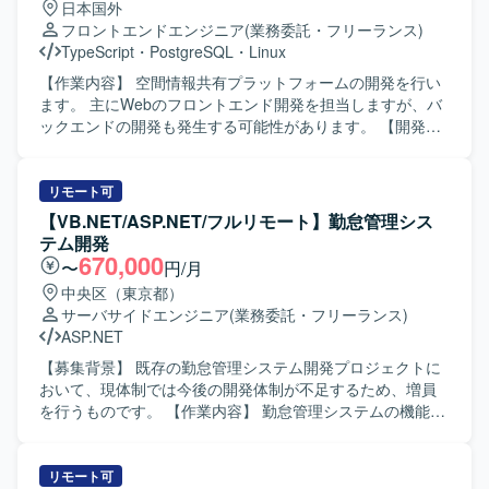
日本国外
Dockerを用いたコンテナ環境で開発を行い、Git/GitHubに
フロントエンドエンジニア
(業務委託・フリーランス)
よるバージョン管理、CircleCI、GitHub Actions、
TypeScript
・
PostgreSQL
・
Linux
CodeBuildによるCI/CDパイプラインを構築しています。AI
ツールとしてClaude Code、GitHub Copilot、Devin、
【作業内容】 空間情報共有プラットフォームの開発を行い
Geminiを活用し、コミュニケーションにはSlack、Notion、
ます。 主にWebのフロントエンド開発を担当しますが、バ
Google Workspaceを利用しています。
ックエンドの開発も発生する可能性があります。 【開発環
境】 Windows + VSCode 上でプログラミングを行います。
サーバとして仮想環境 + Docker + Linux を利用し、データ
ベースは PostgreSQL を利用します。 開発言語等は
リモート可
TypeScript、Vitest、Python、Django、Django REST
【VB.NET/ASP.NET/フルリモート】勤怠管理シス
Framework です。
テム開発
670,000
〜
円/月
中央区（東京都）
サーバサイドエンジニア
(業務委託・フリーランス)
ASP.NET
【募集背景】 既存の勤怠管理システム開発プロジェクトに
おいて、現体制では今後の開発体制が不足するため、増員
を行うものです。 【作業内容】 勤怠管理システムの機能追
加および改修において、基本設計から単体テストまでの一
連の工程を担当していただきます。VB.NETおよびASP.NET
を用いたWebアプリケーション開発を行い、SQLを用いた
リモート可