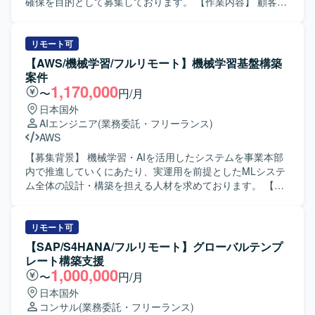
の中核に関わることができ、LLM連携やRAG最適化など先
確保を目的として募集しております。 【作業内容】 顧客向
端領域の知見を実務を通じて蓄積していただけます。設計
けシステムにおいて、要件定義、アーキテクチャ設計、見
から検証まで一貫して関われるため、技術的な裁量と学習
積もり作成から、フロントエンド・バックエンドの実装、
機会が大きいポジションです。 【開発環境】 Python、
インフラ構築、運用フェーズの改善まで一気通貫で担当い
リモート可
FastAPI、Flask、LLM、LangChain、LangGraph、RAG、
ただきます。 フロントエンドからインフラまでシステム全
【AWS/機械学習/フルリモート】機械学習基盤構築
Azure、AKS、Foundry、AI Search、音声認識AIを利用して
体を俯瞰し、技術選定の判断や技術的負債の解消、顧客へ
案件
開発を行っております。
の技術提案などを主導していただきます。 【求める人物
1,170,000
〜
円/月
像】 システム全体を俯瞰しながら、フロントエンドからバ
日本国外
ックエンド、インフラまで一貫して主体的に関わることが
AIエンジニア
(業務委託・フリーランス)
できる方を求めております。 顧客とのコミュニケーション
AWS
を通じて技術提案を行い、技術的負債の解消や継続的な改
善をリードしていただける方が望ましいです。 【ポジショ
【募集背景】 機械学習・AIを活用したシステムを事業本部
ンの魅力】 フロントエンドからインフラまで幅広い技術領
内で推進していくにあたり、実運用を前提としたMLシステ
域に関わりながら、アーキテクトとして技術選定やシステ
ム全体の設計・構築を担える人材を求めております。 【作
ム全体設計を主導できるポジションです。 複数のクラウド
業内容】 AWS SageMaker 等を活用した機械学習システム
サービスやモダンなフロントエンド技術を活用しつつ、運
の設計・構築をご担当いただきます。 機械学習パイプライ
用改善まで含めた一気通貫の経験を積むことができます。
ンの構築や、API、バッチ処理、データ基盤、ストレージ、
リモート可
【開発環境】 フロントエンドはReactやVue.js等を用い、バ
監視などを組み合わせたアーキテクチャ設計を行っていた
【SAP/S4HANA/フルリモート】グローバルテンプ
ックエンドではAPI設計・実装を行います。 インフラおよび
だきます。 本番運用を想定したモデル管理、デプロイ、監
レート構築支援
基盤にはAWS、GCP、Azureのいずれかを利用し、
視、ログ収集、障害対応、性能改善までを一貫して対応し
1,000,000
〜
円/月
TerraformやCDKなどのIaCを活用した構成管理を行いま
ていただきます。 CI/CD、IaC、コンテナ等を活用した開
日本国外
す。 また、CMSの導入や外部API・サービスとの連携も行
発・運用基盤の整備や、AWS環境における権限・セキュリ
コンサル
(業務委託・フリーランス)
っております。
ティ設計もご担当いただきます。 要件整理、アーキテクチ