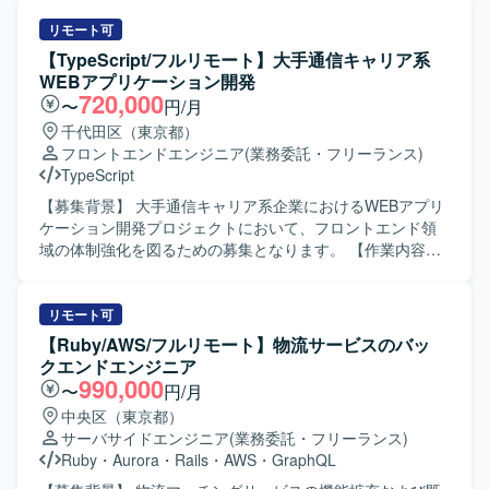
用、効果測定まで、希望に応じてフルサイクルで担当する
関わることができるため、移行計画策定から基盤設計、実
ミング言語やフレームワークを用いた機能実装、改修対
ことができ、サービス運用やパフォーマンスチューニング
装、テスト自動化まで幅広い経験を積むことができます。
応、単体・結合テストの実施および品質確保に向けた改善
リモート可
の経験、モダンな技術を用いた開発経験を得られる環境で
既存システムの改善と刷新を通じて、保守性や信頼性向上
対応などを行っていただきます。 【求める人物像】 チーム
【TypeScript/フルリモート】大手通信キャリア系
す。 【開発環境】 TypeScriptを中心としたモダンなWebア
に貢献できるポジションです。 【開発環境】 PHP 5.x /
での開発において円滑なコミュニケーションを取りながら
WEBアプリケーション開発
プリケーション開発環境にて、Claude CodeやCursorなど
CodeIgniter 2 から PHP 8.x への移行を前提とした環境での
主体的に動いていただける方を求めております。 新しい技
720,000
〜
円/月
のAI開発ツールを活用しながらプロダクト開発を行ってい
開発になります。次期フレームワークとしてLaravelや
術やクラウドサービスの習得に前向きに取り組み、自ら情
千代田区（東京都）
ただきます。
Symfony等のMVCフレームワークを検討し、E2Eテスト自
報収集しながらキャッチアップできる方に適したポジショ
フロントエンドエンジニア
(業務委託・フリーランス)
動化にPlaywright等のツールを利用いたします。
ンとなります。 【ポジションの魅力】 複数の言語やフレー
TypeScript
ムワーク、クラウドサービスを活用した開発に携わること
で、サーバーサイド全般のスキルを幅広く習得していただ
【募集背景】 大手通信キャリア系企業におけるWEBアプリ
けます。 詳細設計からテストまで一連の工程を経験できる
ケーション開発プロジェクトにおいて、フロントエンド領
ため、上流から下流までの開発プロセスを通じてスキルア
域の体制強化を図るための募集となります。 【作業内容】
ップを図ることができます。 【開発環境】
大手通信キャリア系企業向けWEBアプリケーション開発に
JavaScript（React）、PHP（Laravel）、Python、Perl
携わっていただきます。フロントエンド開発を担当し、工
MySQL、PostgreSQL Linux／Unix AWS、Azure Git
程表描画アプリにおいて工程表データが多くなると処理速
リモート可
度が遅くなる問題の解消に取り組んでいただきます。 【求
【Ruby/AWS/フルリモート】物流サービスのバッ
める人物像】 主体的に動き、フットワーク軽くコミュニケ
クエンドエンジニア
ーションを取りながら開発を進めていただける方を求めて
990,000
〜
円/月
います。 【ポジションの魅力】 大手通信キャリア系企業向
中央区（東京都）
けの大規模なWEBアプリケーション開発に携わることで、
サーバサイドエンジニア
(業務委託・フリーランス)
高負荷なフロントエンド処理やパフォーマンスチューニン
Ruby
・
Aurora
・
Rails
・
AWS
・
GraphQL
グの経験を積むことができます。GPUや描画系技術を活用