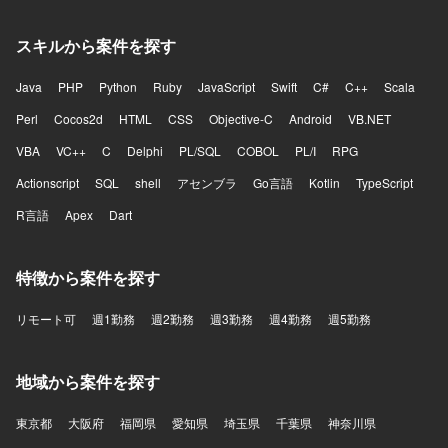
スキルから案件を探す
Java
PHP
Python
Ruby
JavaScript
Swift
C#
C++
Scala
Perl
Cocos2d
HTML
CSS
Objective-C
Android
VB.NET
VBA
VC++
C
Delphi
PL/SQL
COBOL
PL/I
RPG
Actionscript
SQL
shell
アセンブラ
Go言語
Kotlin
TypeScript
R言語
Apex
Dart
特徴から案件を探す
リモート可
週1勤務
週2勤務
週3勤務
週4勤務
週5勤務
地域から案件を探す
東京都
大阪府
福岡県
愛知県
埼玉県
千葉県
神奈川県