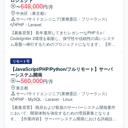
ロジェクト
アと密に連携しながら、短期間でアウトプットを形にして
Claude Code、CursorなどのAI開発ツールを活用したプロ
648,000
〜
円/月
いける方にマッチするポジションです。 【ポジションの魅
トタイピングや開発効率化、新機能の設計・実装・リリー
中央区（東京都）
力】 英会話アプリのキャラクター表現に深く関わり、会話
ス・効果検証、ユーザーインタビューや定量データをもと
サーバサイドエンジニア
(業務委託・フリーランス)
体験や学習体験そのものの印象を左右するクリティカルな
にした仮説検証および改善開発を推進していただきます。
PHP
・
Laravel
アニメーション設計に携わることができます。Riveを中心
また、フロントエンドからバックエンド、必要に応じたイ
としたワークフローの構築や、State Machine設計、素材要
ンフラや技術検証までを含めた開発をリードし、AIを活用
【募集背景】 長年運用してきたレガシーなPHP 5.x /
件の整理など、実装と密接に結びついた表現設計の経験を
した機能の検証・実装・改善やプロダクトKPIやマーケティ
CodeIgniter 2環境を刷新し、保守性や信頼性の高いシステ
積むことができます。 【開発環境】 Figma、Rive、
ング施策と連動した機能改善にも関わっていただきます。
ム基盤へ移行するためのプロジェクトになります。 【作業
Notion、Slackなどのツールを用いて制作およびコミュニケ
あわせて、開発体制、技術基盤、コード品質、開発プロセ
内容】 現行システム（PHP5 / CodeIgniter 2）のソースコー
ーションを行います。
スの改善や、0→1フェーズにおける技術選定、アーキテク
ド解析および仕様の紐解きを行います。PHP 8.x への段階
チャ設計、開発優先順位の整理もお任せいたします。 【求
的移行またはリプレイスに向けた移行計画の策定をサポー
リモート可
める人物像】 主体性を持って積極的に改善や提案ができる
トします。次期フレームワークの選定支援を行い、選定さ
【JavaScript/PHP/Python/フルリモート】サーバ
方を求めております。新しい技術や未知の課題に対して柔
れたフレームワークを用いた基盤設計および実装を担当し
ーシステム開発
軟に対応し、積極的にチャレンジできる方、ユーザー視点
ます。レガシーコードのリファクタリングやE2Eテスト自動
560,000
〜
円/月
を持ちプロダクトを通じて社会に価値ある変化を生み出す
化の実装にも取り組んでいただきます。 【求める人物像】
東京都
ことに情熱を持てる方を歓迎いたします。職種や役職、立
レガシー環境のコード解析やリファクタリングに前向きに
サーバサイドエンジニア
(業務委託・フリーランス)
場を越えて連携し、チームとして最適解を導き出すことを
取り組める方を求めております。チームメンバーと積極的
PHP
・
MySQL
・
Laravel
・
Linux
大切にできる方、変化の早い環境の中で自身の技術力や知
に対話しながら活動し、知識共有やメンバーの成長にも関
見を主体的にアップデートしていきたい方にマッチするポ
心を持って伴走いただける方を歓迎いたします。技術的な
【募集背景】 既存および新規のサーバーシステム開発案件
ジションです。 【ポジションの魅力】 事業をグロースさせ
内容を分かりやすく言語化し、説明・提案できる方が望ま
において、開発体制を強化するための増員募集となりま
ていく経験や、多職種と一体となってプロダクトを成長さ
しいです。 【ポジションの魅力】 レガシーなPHP環境から
す。 【作業内容】 サーバーシステム開発における詳細設計
せていく経験を積むことができます。企画から開発、運
モダンなPHP 8.xおよびフレームワークへの移行に主体的に
からテスト工程までをご担当いただきます。 各種プログラ