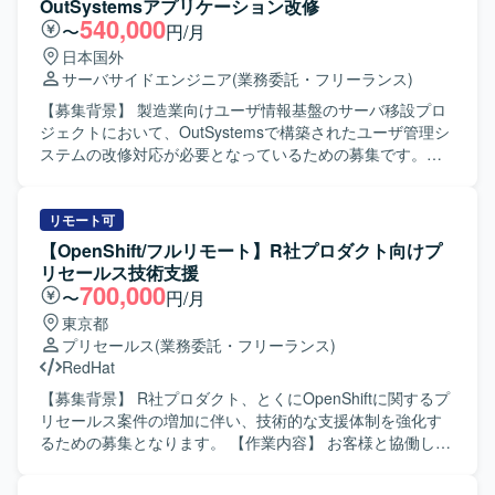
OutSystemsアプリケーション改修
たAIエージェント開発を推進していただける方を求めてお
540,000
〜
円/月
ります。 【ポジションの魅力】 Copilot Studioを活用したAI
日本国外
エージェント構築に携わることで、最新の生成AI活用スキ
サーバサイドエンジニア
(業務委託・フリーランス)
ルやユーザー折衝スキルを磨いていただけます。ご経験や
得意分野に応じて担当範囲を柔軟に調整できるため、スキ
【募集背景】 製造業向けユーザ情報基盤のサーバ移設プロ
ルや志向に合った形でご参画いただけます。 【開発環境】
ジェクトにおいて、OutSystemsで構築されたユーザ管理シ
Copilot Studio、各種MS製品を中心とした環境でAIエージェ
ステムの改修対応が必要となっているための募集です。
ントの構築・開発を行います。
【作業内容】 製造業にて運用されているユーザ情報基盤の
サーバ移設プロジェクトに参画いただきます。新環境への
移行に伴い、OutSystemsで構築されたユーザ管理システム
リモート可
の改修対応を中心に、各種設計書の作成、プログラム修
【OpenShift/フルリモート】R社プロダクト向けプ
正、結合テスト、移設後の動作確認まで一連の工程をご担
リセールス技術支援
当いただきます。 【求める人物像】 自発的に作業を進める
700,000
〜
円/月
ことができ、協調性とコミュニケーションスキルを発揮し
東京都
ながらプロジェクトメンバーと連携して取り組んでいただ
プリセールス
(業務委託・フリーランス)
ける方を求めています。 【ポジションの魅力】
RedHat
OutSystemsを用いたWebアプリケーションの改修を通じ
て、ローコード開発基盤での実務経験を積むことができま
【募集背景】 R社プロダクト、とくにOpenShiftに関するプ
す。また、サーバ移設に伴う設計からテストまで一連の工
リセールス案件の増加に伴い、技術的な支援体制を強化す
程に関わることで、上流から下流まで幅広い経験を得るこ
るための募集となります。 【作業内容】 お客様と協働し、
とができます。 【開発環境】 OutSystemsを用いたWebア
エンド顧客に対するOpenShiftを中心としたR社プロダクト
プリケーション開発環境での作業となります。
のプリセールス活動を行います。具体的には、要件の確認