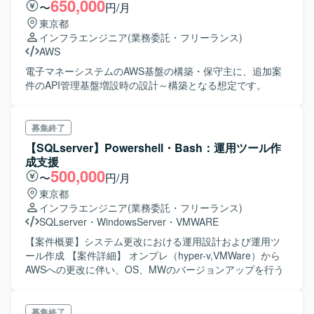
650,000
〜
円/月
東京都
インフラエンジニア
(業務委託・フリーランス)
AWS
電子マネーシステムのAWS基盤の構築・保守主に、追加案
件のAPI管理基盤増設時の設計～構築となる想定です。
募集終了
【SQLserver】Powershell・Bash：運用ツール作
成支援
500,000
〜
円/月
東京都
インフラエンジニア
(業務委託・フリーランス)
SQLserver
・
WindowsServer
・
VMWARE
【案件概要】システム更改における運用設計および運用ツ
ール作成 【案件詳細】 オンプレ（hyper-v,VMWare）から
AWSへの更改に伴い、OS、MWのバージョンアップを行う
募集終了