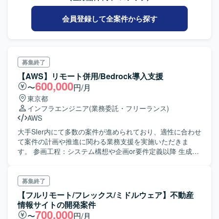
会員登録して全案件から探す
募集終了
【AWS】リモート併用/Bedrock導入支援
600,000
〜
円/月
東京都
インフラエンジニア
(業務委託・フリーランス)
AWS
大手SIer内にて多数の案件が進められており、適性に合わせ
て案件の計画や推進に関わる業務支援を実施いただきま
す。 参画工程：システム構想や企画or要件定義以降 生成AI
ツール：Amazon Bedrock
募集終了
【フルリモート/フレックス/ミドルウェア】不動産
情報サイトの開発案件
700,000
〜
円/月