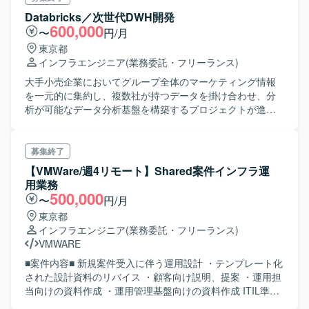
Databricks／次世代DWH開発
600,000
〜
円/月
東京都
インフラエンジニア
(業務委託・フリーランス)
大手小売企業においてグループ全体のマーケティング情報
を一元的に集約し、複数社が持つデータを掛け合わせ、分
析が可能なデータ分析基盤を構築するプロジェクトが進行
しています。そこで、クレジットカード会社の開発におい
て、グループ会社各社とBigQuery/Databricks間でデータ連
携を行えるようにDWH移行を行います。本件では開発メン
募集終了
バーを募集いたします。 ＜実施工程＞ オンプレ
【VMWare/週4リモート】Shared案件インフラ運
DWH（Oracle、SAS）の一部をGCP（BigQuery）に移行し
用業務
ており、 今後は完全移行を目指す。 ＜想定工程＞
500,000
〜
円/月
2024年7 月～要件定義開始、2025月5月にリリースを目指
東京都
す 開発環境：AWS/Azure上にDatabricksを構築、GCP
インフラエンジニア
(業務委託・フリーランス)
上にBigQueryを構築
VMWARE
■案件内容■ 新規案件受入に伴う運用設計 ・テンプレート化
された設計資料のリバイス ・顧客向け説明、提案 ・運用担
当向けの資料作成 ・運用管理基盤向けの資料作成 ITIL準拠
によるインフラ運用管理 ・インシデント管理（QA対応、障