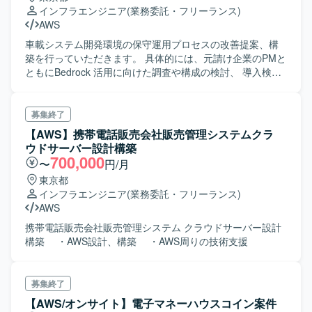
インフラエンジニア
(業務委託・フリーランス)
AWS
車載システム開発環境の保守運用プロセスの改善提案、構
築を行っていただきます。 具体的には、元請け企業のPMと
ともにBedrock 活用に向けた調査や構成の検討、 導入検証
などを実施いただきます。現状 Bedrockで想定しているデ
ータソースが Linuxで動作しているため、そちらも触ってい
ただく可能性がございます。 10、11月は下期の最終的なア
募集終了
ウトプットイメージを詰めて進行していく想定でございま
【AWS】携帯電話販売会社販売管理システムクラ
す。 ＜想定業務＞ ・元請け企業のPMとともに
ウドサーバー設計構築
Bedrock 活用に向けた調査や構成の検討、導入検証などを
700,000
〜
円/月
実施 ・Bedrock対応までの立ち上がり時や停滞した際に運
東京都
用側のお手伝いもいただく必要があります ＜環境＞ ・AWS
インフラエンジニア
(業務委託・フリーランス)
・AWS上のリソースは一部のアカウントを除き全て
AWS
Terraform（リソース設定変更もTerraform） ・
GitLab（Terraform のコードは全てGitLabで管理されている
携帯電話販売会社販売管理システム クラウドサーバー設計
ため） ・Git コマンド(git clone、gitcommitなど)
構築 ・AWS設計、構築 ・AWS周りの技術支援
募集終了
【AWS/オンサイト】電子マネーハウスコイン案件