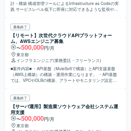
計・構築 構成管理ツールによるInfrastructure as Codeの実
践 サービスレベル低下に即座に対応できるような監視やダ
ッシュボードの整備 Blue/Greenデプロイなど、サービス影
響を極小化する仕組みの導入・整備 CI/CDパイプラインの
改善 マルチアカウント環境におけるセキュリティ、ガバナ
募集終了
ンス強化 など
【リモート】次世代クラウドAPIプラットフォー
ム、AWSエンジニア募集
500,000
〜
円/月
東京都
インフラエンジニア
(業務委託・フリーランス)
■案件内容■ ・API基盤（MuleSoftで構築）とAPI支援基盤
（AWS上構築）の構築・運用作業になります。 ・API基盤
では、VPCやDLBの構築、アラートやモニタリング設定な
どを行います。 ・API支援基盤では、EC2サーバやAWSの
各種サービスの構築、CloudWatchによる監視設定などを行
います。
募集終了
【サーバ運用】製造業ソウトウェア会社システム運
用支援
500,000
〜
円/月
東京都