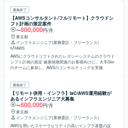
害二次対応、障害対応における顧客報告） ・変更管理（パ
ッチ選定、パッチ適用、証明書更新） ・問題管理（ワーク
募集終了
アラウンド、恒久対策） ・これらを実行するL2メンバーの
【AWSコンサルタント/フルリモート】クラウドシ
フォローアップおよび実行
フト計画の策定案件
800,000
〜
円/月
東京都
インフラエンジニア
(業務委託・フリーランス)
AWS
AWSにクラウドリフトされたレガシーシステムのクラウド
シフト計画の策定 健康保険関連のお客様向けに、大手Sier
のチームに参加し、AWSのコンサルティングを実施
募集終了
【リモート併用・インフラ】IaC/AWS運用経験が
あるインフラエンジニア大募集
600,000
〜
円/月
東京都
インフラエンジニア
(業務委託・フリーランス)
AWSを用いたスケーラビリティの高いインフラ基盤の設