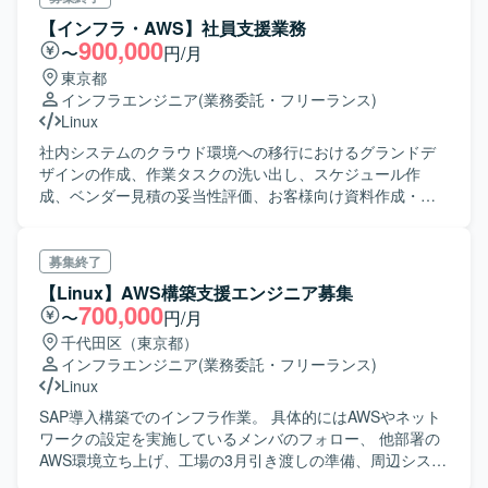
【インフラ・AWS】社員支援業務
900,000
〜
円/月
東京都
インフラエンジニア
(業務委託・フリーランス)
Linux
社内システムのクラウド環境への移行におけるグランドデ
ザインの作成、作業タスクの洗い出し、スケジュール作
成、ベンダー見積の妥当性評価、お客様向け資料作成・報
告
募集終了
【Linux】AWS構築支援エンジニア募集
700,000
〜
円/月
千代田区（東京都）
インフラエンジニア
(業務委託・フリーランス)
Linux
SAP導入構築でのインフラ作業。 具体的にはAWSやネット
ワークの設定を実施しているメンバのフォロー、 他部署の
AWS環境立ち上げ、工場の3月引き渡しの準備、周辺システ
ムのオンプレサーバーからAWS環境への切り替えを行いま