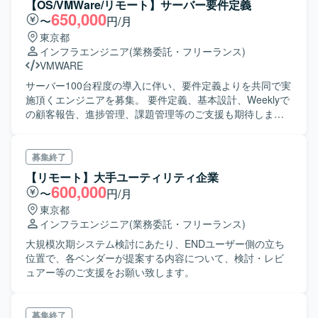
【OS/VMWare/リモート】サーバー要件定義
成、試験の実施、トラブル管理 ・保守：各製品、機器のト
650,000
〜
円/月
ラブル解析・故障解析、定例業務（故障支援窓口）
東京都
インフラエンジニア
(業務委託・フリーランス)
VMWARE
サーバー100台程度の導入に伴い、要件定義よりを共同で実
施頂くエンジニアを募集。 要件定義、基本設計、Weeklyで
の顧客報告、進捗管理、課題管理等のご支援も期待しま
す。 DC等での実機構築は別のベンダーが実施致します。
募集終了
【リモート】大手ユーティリティ企業
600,000
〜
円/月
東京都
インフラエンジニア
(業務委託・フリーランス)
大規模次期システム検討にあたり、ENDユーザー側の立ち
位置で、各ベンダーが提案する内容について、検討・レビ
ュアー等のご支援をお願い致します。
募集終了