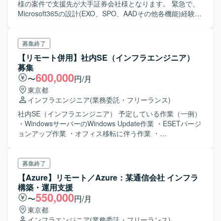
様の案件で支援先が大手証券会社様となります。 緊急で、
Microsoft365の設計(EXO、SPO、AADその他各機能)経験者
を探しております。 クライアント様とコミュニケーション
を自主的に取りながら設計推進することを期待されていま
す。
募集終了
【リモート併用】社内SE（インフラエンジニア）
募集
600,000
〜
円/月
東京都
インフラエンジニア
(業務委託・フリーランス)
社内SE（インフラエンジニア） 予定している作業（一例）
・WindowsサーバーのWindows Update作業 ・ESETバージ
ョンアップ作業 ・オフィス移転に伴う作業 ・
Firewall（Forigate）設定変更、ファームアップデート ・
LANケーブル整理 等々
募集終了
【Azure】リモート／Azure：某通信会社 インフラ
構築・運用支援
550,000
〜
円/月
東京都
インフラエンジニア
(業務委託・フリーランス)