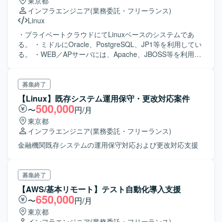
東京都
インフラエンジニア
(業務委託・フリーランス)
Linux
・プライベートクラウドにてLinuxベースのシステムであ
る。 ・ミドルにOracle、PostgreSQL、JP1等を利用してい
る。 ・WEB／APサーバには、Apache、JBOSS等を利用し
ているケースあり。 ・Linux系の基盤系技術者（設計～構築
経験者）を募集します。
募集終了
【Linux】既存システム運用保守・更改対応案件
500,000
〜
円/月
東京都
インフラエンジニア
(業務委託・フリーランス)
金融機関既存システムの運用保守対応および更改対応支援
募集終了
【AWS/基本リモート】テスト自動化導入支援
650,000
〜
円/月
東京都
インフラエンジニア
(業務委託・フリーランス)