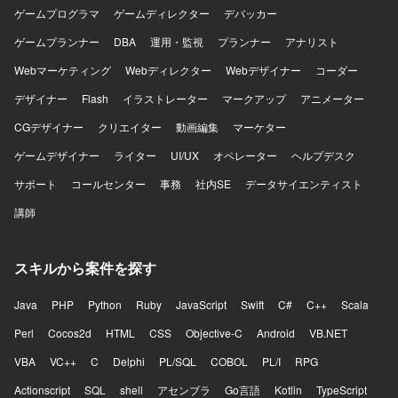
ゲームプログラマ
ゲームディレクター
デバッカー
ゲームプランナー
DBA
運用・監視
プランナー
アナリスト
Webマーケティング
Webディレクター
Webデザイナー
コーダー
デザイナー
Flash
イラストレーター
マークアップ
アニメーター
CGデザイナー
クリエイター
動画編集
マーケター
ゲームデザイナー
ライター
UI/UX
オペレーター
ヘルプデスク
サポート
コールセンター
事務
社内SE
データサイエンティスト
講師
スキルから案件を探す
Java
PHP
Python
Ruby
JavaScript
Swift
C#
C++
Scala
Perl
Cocos2d
HTML
CSS
Objective-C
Android
VB.NET
VBA
VC++
C
Delphi
PL/SQL
COBOL
PL/I
RPG
Actionscript
SQL
shell
アセンブラ
Go言語
Kotlin
TypeScript