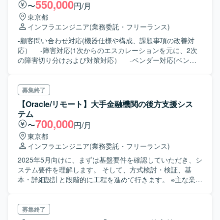
550,000
〜
円/月
東京都
インフラエンジニア
(業務委託・フリーランス)
‐顧客問い合わせ対応(機器仕様や構成、課題事項の改善対
応） ‐障害対応(1次からのエスカレーションを元に、2次
の障害切り分けおよび対策対応） ‐ベンダー対応(ベンダ
ー管理や問い合わせ対応） ‐機器の機能検証やバージョン
アップ作業 ‐機器設定変更作業(FWのポリシー変更や経路
追加など) ‐機器故障時の入れ替え作業(設定投入など) ‐
募集終了
月次報告書作成や定期Mtg参加 ‐ドキュメント作成及び更
【Oracle/リモート】大手金融機関の後方支援シス
新(運用資料の作成、更新、顧客説明資料の作成など)
テム
700,000
〜
円/月
東京都
インフラエンジニア
(業務委託・フリーランス)
2025年5月向けに、まずは基盤要件を確認していただき、シ
ステム要件を理解します。 そして、方式検討・検証、基
本・詳細設計と段階的に工程を進めて行きます。 ※主な業務
内容 ・要件定義：方式設計、外部設計、非機能設計 ・設
計：フィジビリティ検証、基本設計、詳細設計、製品のパ
ラメータ設計、影響調査 ・構築：手順書の作成から、定義
募集終了
ファイル作成、実機作業 ・試験：設計書からの試験項目作