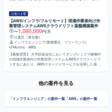
内容】 自動運転サービスに必要なシステムの開発やサービ
ス提供を支えるインフラ基盤の設計・構築・運用を担当し
ていただきます。 サービス立ち上げの初期フェーズから参
リモート可
画し、アーキテクト設計や基本設計（主にセキュリティや
【AWS/インフラ/フルリモート】現場作業者向け作
可観測性などの非機能要件）を実施していただきます。 そ
業管理システムAWSクラウドリフト基盤構築案件
の後はインフラエンジニア/SREとして、環境の構築および
1,080,000
〜
円/月
最適化を主導していただきます。 具体的には、開発および
江東区（東京都）
サービス提供基盤のアーキテクト設計や基本設計、DevOps
インフラエンジニア
(業務委託・フリーランス)
環境の設計・構築、SREとして環境の自動化や最適化など
Aurora
・
AWS
を行っていただきます。 【求める人物像】 自ら主体的にサ
ービス基盤づくりに取り組み、非機能要件を意識した設
【募集背景】 大手鉄道会社においてオンプレミスで稼働中
計・改善ができる方を求めております。 長期的なサービス
の現場作業者向け作業管理システムをAWSクラウドへリフ
展開を見据え、チームと協調しながら継続的な改善に取り
トするにあたり、AWSマネージドサービスを活用した基盤
組める方が望ましいです。 【ポジションの魅力】 サービス
構築を推進するための体制強化を行う背景がございます。
として安全かつ継続的に運用するための基盤づくりに深く
【作業内容】 現場作業者向け作業管理システムのAWSクラ
関わることができます。 スモールスタートから5年スパンで
ウドリフトにおいて、基盤チームの一員として非機能要件
他の案件を見る
の大規模展開を見据えたプロジェクトであり、立ち上げフ
の整理からAWS基盤の設計、IaC実装、運用設計までを一気
ェーズから仕様検討やアーキテクチャ設計に関与できま
通貫で担当いただきます。具体的には、可用性や性能、拡
す。 移動支援や地域交通の維持、ドライバー不足などの社
張性、セキュリティ、運用、コストなどの非機能要件を整
「インフラエンジニア」の案件一覧
「AWS」の案件一覧
会課題の解決に直結する社会インフラ領域に挑戦できる点
理し、それらを根拠にネットワークやコンテナ基盤、デー
も大きな魅力です。 【開発環境】 クラウド：AWS または
タベース、認証連携、監視やバックアップなどの基盤設計
GCP 基盤：EKS + マネージドサービス 言語：Go / React な
に落とし込んでいただきます。VPCやサブネット、NAT、