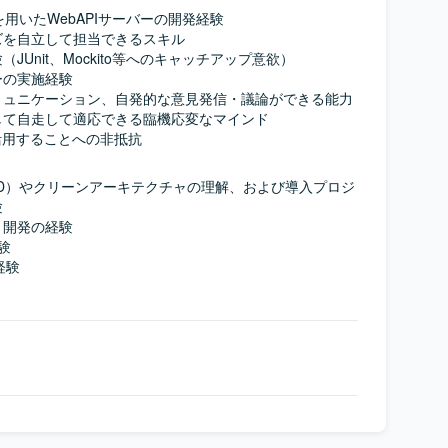
otを用いたWebAPIサーバーの開発経験

を自立して担当できるスキル

Unit、Mockito等へのキャッチアップ意欲）

の実施経験

ュニケーション、自発的な意見発信・議論ができる能力

て自走して適応できる臨機応変なマインド

活用することへの非抵抗
D）やクリーンアーキテクチャの理解、および導入プロジ


開発の経験

験

験
