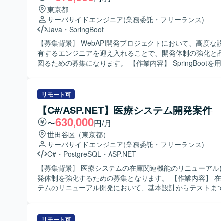
東京都
サーバサイドエンジニア
(業務委託・フリーランス)
Java
・
SpringBoot
【募集背景】 WebAPI開発プロジェクトにおいて、高度な
有するエンジニアを迎え入れることで、開発体制の強化と
図るための募集になります。 【作業内容】 SpringBootを用いたAPIサ
ーバーの開発において、設計から実装、テストコード作成
てご担当いただきます。ドメイン知識を理解しながらクリ
テクチャなどの設計思想を踏まえた構成を検討し、コード
リモート可
通じた品質向上にも主体的に取り組んでいただきます。また
【C#/ASP.NET】医療システム開発案件
の活用を含め、開発効率の向上に向けた工夫や改善提案も
630,000
だきます。 【求める人物像】 設計思想（DDDやクリーンアーキテク
〜
円/月
チャなど）への理解が深く、自ら課題を見つけて解決策を
世田谷区（東京都）
できる能動的な方を求めています。顧客社員との議論をリ
サーバサイドエンジニア
(業務委託・フリーランス)
ら、チーム全体を前向きに牽引できるコミュニケーション
C#
・
PostgreSQL
・
ASP.NET
の方にマッチする環境です。 【ポジションの魅力】 設計からテストコ
【募集背景】 医療システムの在庫関連機能のリニューアル
ード実装まで幅広い工程に関わることができ、モダンなア
発体制を強化するための募集となります。 【作業内容】 在庫関連シス
ャや開発手法を実践しながらスキルを高めていただけます
テムのリニューアル開発において、基本設計からテストま
技術的な提案が歓迎される環境のため、上流から実装まで
程をご担当いただきます。現行システムの調査を行い、新
キルを磨きたい方にとって成長機会の大きいポジションです。 【
の設計反映、実装、単体・結合テスト、関連ドキュメント
環境】 Java／SpringBootを中心としたWebAPIサーバー
を行っていただきます。 【求める人物像】 医療業界特有の業務やルー
リモート可
テストコードにはJUnitやMockitoなどのテストフレーム