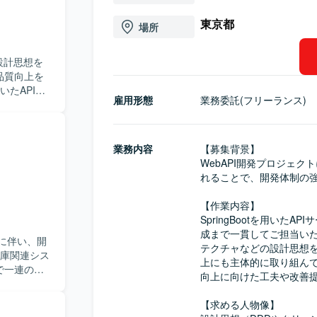
東京都
場所
設計思想を
品質向上を
雇用形態
業務委託(フリーランス)
まで一貫し
ーンアーキ
レビューを
、生成AI
業務内容
【募集背景】

行っていた
WebAPI開発プロジェ
れることで、開発体制の強
提案・実行
ードしなが
【作業内容】

力をお持ち
SpringBootを用い
成まで一貫してご担当い
に伴い、開
ーキテクチ
テクチャなどの設計思想
。主体性や
上にも主体的に取り組んで
で一連の工
一貫してス
向上に向けた工夫や改善提
システムへ
開発
の作成など
開発環境で、
【求める人物像】

ワークを利用