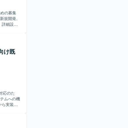
積むことが
業務知識と
ための募集
発環境にて、生
。詳細設計
工程をご担
遂行できる
場向け既
わることが
けます。
開発環境となり
対応のた
から実装、
とコミュニ
いただきま
ります。状