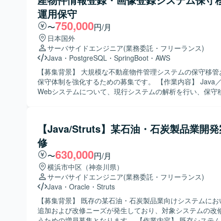
り入れた進め方を想定しています。
に対応し、品質と納期のバランスを意識して開発できる方
運用保守
です。 【ポジションの魅力】 製造業向け生産管理システムに関する業
750,000
〜
円/月
務知識を身につけながら、顧客ごとの個別要件に対応する
積むことができます。 パッケージ製品の拡張開発を通じて
日本国外
を活かした設計・実装スキルを高めることができる環境です。 【
サーバサイドエンジニア
(業務委託・フリーランス)
環境】 C#を中心とした環境で、生産管理系パッケージの
Java
・
PostgreSQL
・
SpringBoot
・
AWS
を行っていただきます。
【募集背景】 大規模な不動産物件管理システムの保守移管
保守体制を強化するための募集です。 【作業内容】 Java／AWS製の
Webシステムについて、現行システムの解析を行い、保守
た対応を実施していただきます。移管後は、物件情報およ
を対象とした各種機能の運用保守や改修対応を行っていた
【求める人物像】 既存の大規模システムのコードを読み解
【Java/Struts】某石油・石炭製品業開
仕様を整理し再構成していく作業に主体的に取り組んでい
修
を求めています。関係者と連携しながら丁寧にシステム理
いける方が望ましいです。 【ポジションの魅力】 不動産領域における
630,000
〜
円/月
大規模Webシステムの保守移管から運用保守まで一連の工
横浜市中区（神奈川県）
ことができ、Java／Spring Boot／AWSなどの技術スタ
サーバサイドエンジニア
(業務委託・フリーランス)
がら長期的に経験を積んでいただけます。既存システムの
Java
・
Oracle
・
Struts
ファクタリング力を高める機会も多い環境です。 【開発環境】
Java、Spring Boot、Spring Batch、AWS、PostgreSQL、N
【募集背景】 既存の某石油・石炭製品業向けシステムにお
Pythonなどを用いたWebシステム開発環境です。
追加および改修ニーズが発生しており、対象システムの改
うための増員募集となります。 【作業内容】 既存システムに対する改