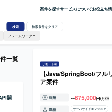
案件を探す
サービスについて
お役立ち情
検索
検索条件をクリア
フレームワーク
件一覧
リモート可
【Java/SpringBoot
ア案件
675,000
API開
報酬
〜
円/月
サーバサイドエンジニア
職種