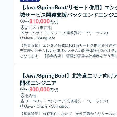
ルを理解しようとする姿勢があり、ドキュメントを丁寧に
する想定です。DDDやクリーンアーキテクチャ、アジャイ
【Java/SpringBoot/リモート併用】エ
方を求めております。チームメンバーと積極的にコミュニ
Dockerなどの技術を組み合わせた開発スタイルとなります
域サービス開発支援バックエンドエンジ
を取りながら、設計意図を共有しつつ開発を進められる方
です。 【ポジションの魅力】 医療分野における在庫管理という社会的
810,000
〜
円/月
意義の高い領域に携わることができ、長期的な継続開発を
品川区（東京都）
知識と技術力の双方を高めていただけます。基本設計以降
サーバサイドエンジニア
(業務委託・フリーランス)
から参画できるため、設計スキルを磨きつつC#での開発経
Java
・
SpringBoot
化させることができます。 【開発環境】 C#、ASP.NET、SQLを用い
たWebアプリケーション開発環境を想定しております。デ
【募集背景】 エンタメ領域におけるサービス開発を推進す
にはPostgreSQLなどのリレーショナルデータベースを利
売管理システムおよび連携システムの開発体制を強化する
なります。
となります。 【作業内容】 経理が経理/会計業務を行う際に利用して
いる販売管理システムおよびその連携システムの設計・開
ト・リリースまでを担当していただきます。 フロントエン
エンドを問わず、スクラムチームの一員としてスプリント
【Java/SpringBoot】北海道エリア向
に積まれたPBIを完了させるまでの一連の開発フローを担
開発エンジニア
ます。 アーキテクチャやドメインを理解しながら、課題整
含めた継続的な機能追加・改修を行っていただきます。 【求める人物
900,000
〜
円/月
像】 積極的にキャッチアップしつつ、自走してタスクを推
北海道
を求めています。 課題に対して真摯に向き合い、アウトプ
サーバサイドエンジニア
(業務委託・フリーランス)
閉じずにチームへ共有できる方が望ましいです。 要件や背
Java
・
Oracle
・
SpringBoot
たうえで設計・実装・テスト・リリースまで一貫して対応
への価値貢献に強いこだわりを持てる方を歓迎いたします。 【ポジ
【募集背景】 既存案件において、要件定義からリリースま