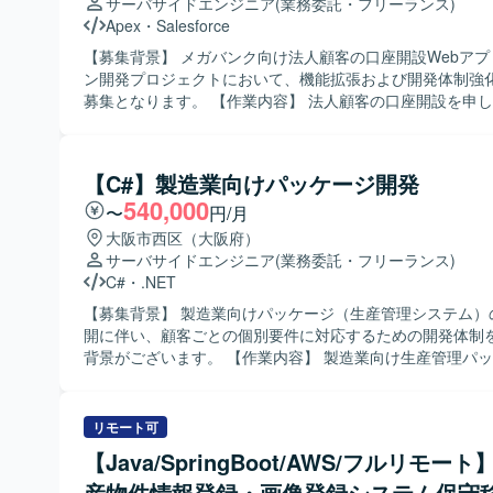
サーバサイドエンジニア
(業務委託・フリーランス)
Apex
・
Salesforce
【募集背景】 メガバンク向け法人顧客の口座開設Webア
ン開発プロジェクトにおいて、機能拡張および開発体制強
募集となります。 【作業内容】 法人顧客の口座開設を申し込むための
SalesforceベースのWebアプリケーション開発に携わっ
す。Salesforce ApexやAura、もしくはJavaによるWeb
ョンの知見を生かし、画面機能を中心とした設計・開発・
【C#】製造業向けパッケージ開発
当していただきます。6月以降は特に開発作業がメインと
540,000
踏まえた実装および単体・結合テストを自走して進めてい
〜
円/月
す。 【求める人物像】 与えられたタスクを独力でやり切る主体性をお
大阪市西区（大阪府）
持ちの方を求めています。周囲とコミュニケーションを取
サーバサイドエンジニア
(業務委託・フリーランス)
仕様理解や設計意図を踏まえて開発を進められる方、金融
C#
・
.NET
対しても学習意欲を持って取り組んでいただける方が望ま
【募集背景】 製造業向けパッケージ（生産管理システム）
【ポジションの魅力】 大規模なメガバンク向けシステム開
開に伴い、顧客ごとの個別要件に対応するための開発体制
ることで、金融業界特有の業務知識と、Salesforceを中心
背景がございます。 【作業内容】 製造業向け生産管理パッケージに対
ウドアプリケーション開発のスキルを同時に習得していた
する顧客ごとのアドオン開発をご担当いただきます。 詳細
画面開発の比重が高いため、ユーザー体験を意識した設計
装、結合レベルまでの一連の開発工程をお任せいたします。
験を積むことができ、将来的なフルスタック志向のキャリ
を踏まえた機能追加や改修対応を行いながら、既存機能と
リモート可
がるポジションです。 【開発環境】 Salesforceを基盤とした環境で、
考慮した設計・実装を行っていただきます。 【求める人物像】 自ら主
ApexやAuraなどの機能を用いたWebアプリケーション開
【Java/SpringBoot/AWS/フルリモー
体的に業務に取り組み、周囲とコミュニケーションを取り
す。帳票はSVF Cloudを利用し、アジャイル開発のプラク
産物件情報登録・画像登録システム保守
を進めていただける方を求めております。 要件や仕様の変