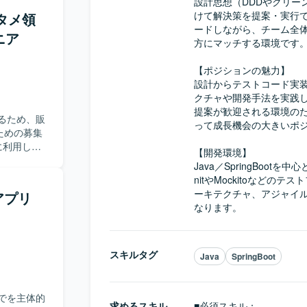
設計思想（DDDやクリー
作成できる
ル開発、
けて解決策を提案・実行
ンタメ領
ケーション
。
ードしながら、チーム全
ニア
が望ましい
方にマッチする環境です。
通じて業務
【ポジションの魅力】

の上流工程
設計からテストコード実
験をより深
クチャや開発手法を実践
提案が歓迎される環境の
ータベース
るため、販
って成長機会の大きいポジ
用する構成と
ための募集
【開発環境】

発・テス
Java／SpringBoo
ド・バック
nitやMockitoなど
バックログ
ーキテクチャ、アジャイル
けアプリ
っていただき
なります。
理や改善も
進できる方
スキルタグ
ットを内に
Java
SpringBoot
景を理解し
でき、顧客
シ
でを主体的
求めるスキル
■必須スキル：