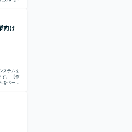
を担当して
acleを用い
の工程をご
帳票周りの
造業向け
ムの仕様を
滑にコミュ
るポジショ
エンドまで
す。既存シ
のモダナイ
システムを
 【作
プリケーション
ムをベース
ます。
、単体テス
る
体的に仕様
係者と円滑
を意識して
Sを前提と