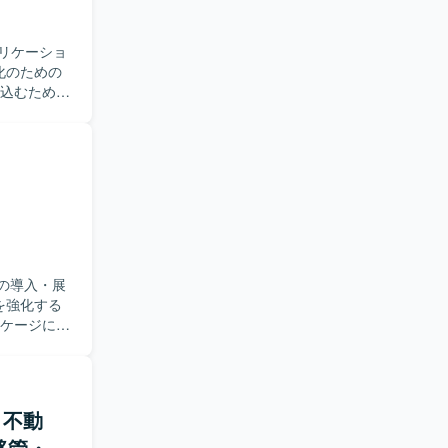
プリケーショ
化のための
ていただきま
アプリケーシ
テストを担
なり、仕様を
ただきま
りながら、
ドメインに
しいです。
の導入・展
発に参画す
を強化する
としたクラ
だけます。
設計から実
・実装の経
 顧客要望
アにもつな
の整合性を
発を行いま
ト】不動
ながら開発
ティスを取
移管・
化にも柔軟