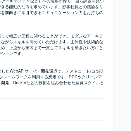
ンアーキテクチャなど）への理解が深く、自ら課題を見つ
できる能動的な方を求めています。顧客社員との議論をリ
体を前向きに牽引できるコミュニケーション力をお持ちの


装まで幅広い工程に関わることができ、モダンなアーキテ
しながらスキルを高めていただけます。主体性や技術的な
ため、上流から実装まで一貫してスキルを磨きたい方にと
ションです。

tを中心としたWebAPIサーバー開発環境で、テストコードにはJU
のテストフレームワークを利用する想定です。DDDやクリーンア
開発、Dockerなどの技術を組み合わせた開発スタイルと