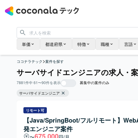
単価
都道府県
特徴
職種
言語
>
ココナラテック
案件を探す
サーバサイドエンジニアの求人・案
7881
件中
61
〜
90
件を表示
募集中の案件のみ
サーバサイドエンジニア
リモート可
【Java/SpringBoot/フルリモート】Web
発エンジニア案件
675,000
〜
円/月