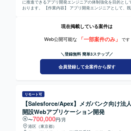
ョンの魅力】 販売管理や会計領域に関わる基幹システムの
に推進できるアプリ開発エンジニアの体制強化を目的とし
て、エンタメ領域のサービス価値向上に直接貢献できるポ
おります。 【作業内容】 アプリ開発エンジニアとして、既存および新
す。 スクラム開発のもと、少人数チームで裁量高く設計か
規案件の要件定義、設計、実装、テスト、リリース、不具
まで一貫して携わることができ、アーキテクチャ設計やド
の一連の工程を主体的に担当していただきます。案件の中
を深めながらスキルアップが可能です。 【開発環境】 Javaおよび
らの手で推進し、安定稼働と品質向上に貢献していただきます。
現在掲載している案件は
Spring Bootを用いたWebサービス開発を中心とした環境
める人物像】 要件定義からリリースまでの各工程を自走し
RDBMSやNoSQLなどのデータベースを活用し、Gitでソ
る方、課題発見と改善提案を主体的に行える方、関係者と
「一部案件のみ」
Web公開可能な
です
理を行う開発スタイルです。
ュニケーションを取りながら開発を推進できる方を求めて
【ポジションの魅力】 アプリ開発の上流から下流まで一貫
＼登録無料 簡単3ステップ／
ことができるため、技術力だけでなく要件定義力や不具合
ど、開発者としての総合力を高めることができます。案件
立ち位置で裁量を持って業務を進めていただけます。 【開発環境】
会員登録して全案件から探す
Javaを中心とした複数言語およびSpringBootを用いたア
ン開発環境で、OracleやPostgreSQL、SQLServerなど
ースと各種開発ツールを活用した環境となります。
リモート可
【Salesforce/Apex】メガバンク向け法
開設Webアプリケーション開発
700,000
〜
円/月
港区（東京都）