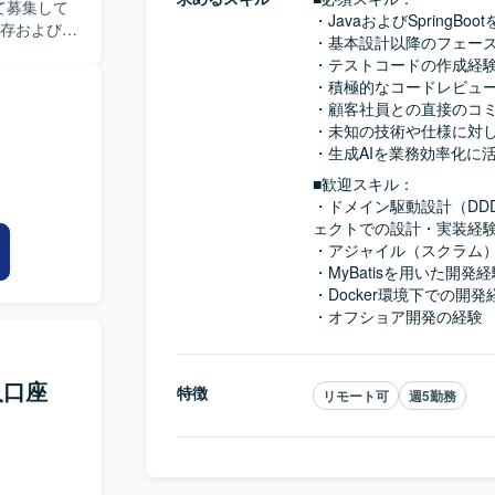
開発を通じ
て募集して
・JavaおよびSpringBo
ジションで
・基本設計以降のフェーズ
らリリース
合対応まで
・テストコードの作成経験（J
メイン理解
心工程を自
・積極的なコードレビュー
 【求
・顧客社員との直接のコミ
となります。
て進められ
・未知の技術や仕様に対し
ースコード管
円滑にコミ
・生成AIを業務効率化に
おります。
して関わる
■歓迎スキル：
対応力な
・ドメイン駆動設計（DD
の中心的な
ェクトでの設計・実装経験
・アジャイル（スクラム）
プリケーショ
・MyBatisを用いた開発経
複数のデータベ
・Docker環境下での開発経
・オフショア開発の経験
人口座
特徴
リモート可
週5勤務