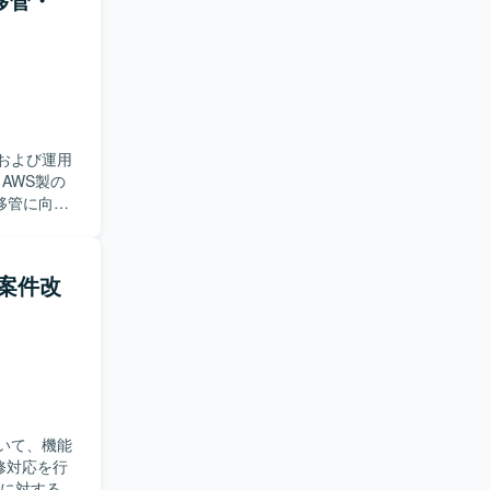
が望ましい
開発経験を
、既存資産
開発
アドオン開発
および運用
移管に向け
び物件画像
だきます。
きながら、
発案件改
ただける方
解を深めて
程に関わる
ックを活かしな
解析力やリ
ode.js、
いて、機能
修対応を行