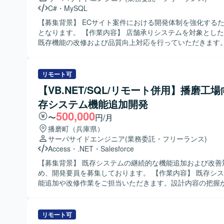
したシステムアーキテクチャやモダンなJava開発の経験を
C#
・
MySQL
できます。 製造業向け生産管理システムに携わることで、
【募集背景】 ECサイト案件における開発体制を強化する
技術スキルの双方を高めていただけます。 【開発環境】
となります。 【作業内容】 店舗承りシステムを対象とした新規開発、
Java（Spring Boot）を中心としたアプリケーション開
既存機能の改修および品質向上対応を行っていただきます
産システムの再構築を行います。
から製造、単体テスト、結合テスト、リリースまで一連の
当いただきます。 【求める人物像】 ECサイト領域の開発に主体的に
取り組み、チームメンバーと連携しながら着実にタスクを
リモート可
方を求めております。 【ポジションの魅力】 ECサイト案件における
【VB.NET/SQL/リモート併用】播磨工
新規機能開発から既存システムの改善まで幅広い工程に携
存システム機能追加開発
でき、Webシステム開発のスキルを総合的に高めていただ
【開発環境】 C#、MySQL、Git を用いたWebシステム
500,000
〜
円/月
ます。
播磨町（兵庫県）
サーバサイドエンジニア
(業務委託・フリーランス)
Access
・
.NET
・
Salesforce
【募集背景】 既存システムの継続的な機能追加および改善
め、開発要員を募集しております。 【作業内容】 既存システムへの機
能追加や改修作業をご担当いただきます。設計内容の把握
動作確認まで一連の開発工程をお任せいたします。関係者
ケーションを取りながら、仕様調整や不具合修正にも対応
す。 【求める人物像】 自立して業務を進められ、周囲と円滑にコミュ
リモート可
ニケーションを取りながら開発を進められる方を求めてお