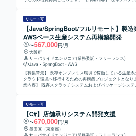
修として、2機能（新規1画面、変更5画面・5帳票）の開発
いただきます。Java／Struts／JSP／JavaScript／SVF／Or
た設計、実装、単体テストからシステムテストまでの一連
リモート可
対応いただきます。既存仕様の把握や既存コードの解析、
【Java/SpringBoot/フルリモート】製
修正・追加開発なども含まれます。 【求める人物像】 自走して設計か
AWSベース生産システム再構築開発
らテストまで対応できる方を求めております。既存システ
理解しながら粘り強く改修を進められる方や、関係者と円
567,000
〜
円/月
ニケーションを取りながら業務を進められる方にマッチす
大阪府
ンです。 【ポジションの魅力】 基幹系に近い業務システムの改修案件
サーバサイドエンジニア
(業務委託・フリーランス)
であり、画面および帳票開発を通じてフロントからバック
Java
・
SpringBoot
・
AWS
一連のWebアプリケーション開発経験を積むことができま
ステムの改善に関わることで、業務理解とレガシー環境で
【募集背景】 既存オンプレミス環境で稼働している生産系
ズに向けた知見を高めることができます。 【開発環境】 Java／Struts
クラウド環境へ移行するための再構築プロジェクトとなります。
／JSP／JavaScript／SVF／Oracleを中心としたWebア
業内容】 既存スクラッチシステムおよびパッケージシステ
環境で、Eclipseを利用した開発となります。
に、AWS環境上での生産システム再構築を行っていただき
Java（Spring Boot）を用いた基本設計、詳細設計、実装
ト、結合テストまで一連の開発工程をご担当いただきます。 【求め
リモート可
人物像】 生産管理領域の業務知識を活かしながら、自ら主
【C#】店舗承りシステム開発支援
を整理し開発を進めていただける方を求めております。 関
670,000
にコミュニケーションを取りながら、品質と生産性の両立
〜
円/月
取り組んでいただける方です。 【ポジションの魅力】 オンプレミスか
墨田区（東京都）
らクラウドへの再構築プロジェクトに参画することで、AW
サーバサイドエンジニア
(業務委託・フリーランス)