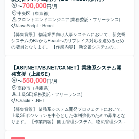
を積むことができます。 技術担当として顧客と直接コミュ
っていただきます。加えて、問題調査や課題対応、基盤の
700,000
〜
円/月
ニケーションを取る機会もあり、技術力とビジネス理解の
追加開発への関与、運用保守チームで新規システムを運用
中央区（東京都）
双方を高められる環境です。 【開発環境】 MacBook Proが
移管で受け入れる際のレビューや開発チームとのやり取り
フロントエンドエンジニア
(業務委託・フリーランス)
支給される環境で開発を行います。 JavaScript、React、
などにも携わっていただきます。さらに、追加開発時にお
JavaScript
・
React
TypeScript、Node.js、Expressを中心に、一部AWSを利用
ける自チームメンバーの管理や対外チームとのコミュニケ
したサーバレスアーキテクチャなどを用いて開発を進めて
ーションを担っていただく場合があります。 【求める人物
【募集背景】 物流業界向け人事システムにおいて、新交番
まいります。
像】 AWS環境での運用保守に主体的に取り組み、インシデ
システムのBizからReactへのリプレイス対応を進めるため
ント対応や課題解決に責任感を持って対応していただける
の増員となります。 【作業内容】 新交番システムの
方を求めています。チームメンバーや対外チームとのコミ
Biz→React化対応における基本設計から結合テストまでを
ュニケーションを円滑に行いながら、将来的に保守リーダ
ご担当いただきます。開発作業よりも、Reactの設計レビュ
ー的なポジションを担う意欲のある方が望ましいです。
ーおよびソースコードレビューがメインとなります。ま
【ASP.NET/VB.NET/C#.NET】業務系システム開
【ポジションの魅力】 金融・貿易系システムというミッシ
た、若手エンジニアの成果物レビューや、必要に応じて基
発支援（上級SE）
ョンクリティカルな領域で、AWSを中心としたモダンなイ
礎知識のレクチャーなども行っていただきます。 【求める
550,000
〜
円/月
ンフラ環境の運用保守に携わることができます。定常作業
人物像】 Reactを用いた開発経験だけでなく、設計やソー
高砂市（兵庫県）
だけでなく、問題調査や課題対応、基盤の追加開発、新規
スコードレビューの経験を活かし、品質向上に主体的に取
上級SE
(業務委託・フリーランス)
システムの運用移管レビューなど、幅広い業務を通じて経
り組んでいただける方を求めております。若手メンバーへ
Oracle
・
.NET
験を積むことができ、将来的には保守リーダーとしてマネ
の技術的なフォローやレクチャーにも前向きに取り組んで
ジメントや対外折衝にも関わっていただけるポジションで
いただける方が望ましいです。 【ポジションの魅力】 既存
【募集背景】 業務系システム開発プロジェクトにおいて、
す。 【開発環境】 AWS上のインフラ環境で、ECS
システムのReact化というモダンな技術スタックへの移行プ
上級SEポジションを中心とした体制強化のための募集とな
Fargate、CloudFront、API Gateway、EC2、RDS、VPCな
ロジェクトに参画いただけます。レビュー業務が中心とな
ります。 【作業内容】 図面管理システム、物流管理システ
どを利用したWeb3層システムの運用保守を行っています。
るため、これまでのReact設計・レビューの経験を活かしつ
ム、在庫管理システム等の業務系システムにおいて、要件
つ、若手育成を通じたチーム全体のスキル底上げにも関わ
定義から結合テストまでの一連の工程を担当していただき