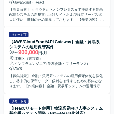
JavaScript
・
React
【募集背景】 クラウドからオンプレミスまで提供する動画
配信システムの新規立ち上げサイトおよび既存サービス拡
大に伴い、増員のため募集しております。 【作業内容】 動
画配信システムに必要なフロントサイトのお客様向けカス
タマイズ開発をご担当いただきます。
HTML/CSS/JavaScript/Node.js/Reactを用いたSPAおよび
リモート可
SSRのWebサイト開発を行います。 詳細設計、製造、単体
【AWS/CloudFront/API Gateway】金融・貿易系
テスト、プロジェクトによっては保守・運用までをご対応
システムの運用保守案件
いただきます。 スキルやプロジェクト状況に応じて、基本
900,000
〜
円/月
設計や技術担当としての顧客ミーティング同席なども想定
江東区（東京都）
しております。 【求める人物像】 品質への配慮と開発スピ
インフラエンジニア
(業務委託・フリーランス)
ードのバランスを意識して取り組める方を求めておりま
AWS
す。 コミュニケーションを大切にし、課題に対して柔軟に
対応できる方を歓迎いたします。 プロジェクトの一員とし
【募集背景】 金融・貿易系システムの運用保守体制を強化
て主体性と責任感を持ち、業務を推進していただける方を
し、将来的な保守リーダー候補を確保するための募集とな
想定しております。 新しい技術の習得や活用に前向きに取
ります。 【作業内容】 金融・貿易系システムの運用保守を
り組める方にマッチする業務です。 【ポジションの魅力】
ご担当いただきます。具体的には、AWS上で稼働中のシス
動画配信領域におけるフロントエンド開発を通じて、SPAや
テムに対する資材リリースやシステムレポート作成などの
SSRなどのモダンなWeb技術を実践的に習得・強化してい
定常作業を実施していただきます。また、既知インシデン
リモート可
ただけます。 新規立ち上げから既存サービス拡大まで幅広
ト発生時の一時対応として、関係者への連絡やディスパッ
【React/リモート併用】物流業界向け人事システム
いフェーズに関わることで、設計から運用まで一連の経験
チ、手順に沿ったリカバリ対応、課題表への登録などを行
新交番システム開発（Biz→React化対応）