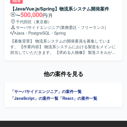
ることができます。 【開発環境】 フロントエンドにReact
ます。既存システムの機能追加や改修、新規機能の設計・
NEW
を用いたWebアプリケーション開発環境となります。
実装を行いながら、品質を意識した開発を推進していただ
【Java/Vue.js/Spring】物流系システム開発案件
きます。 【求める人物像】 お客様や上位SE、PGと円滑な
500,000
〜
円/月
コミュニケーションを取りながら、主体的に業務を推進し
千代田区（東京都）
ていただける方を求めています。複数システムを横断した
サーバサイドエンジニア
(業務委託・フリーランス)
業務理解を行い、状況に応じて柔軟に立ち回れる方が望ま
Java
・
PostgreSQL
・
Spring
しいです。 【ポジションの魅力】 要件定義から結合テスト
まで上流から下流まで一貫して関わることができ、上級SE
【募集背景】 物流系システムの開発要員を募集していま
としてPL経験を活かしながら業務系システム開発のスキル
す。 【作業内容】 物流系システムにおける製造をメインに
をさらに高めていただけます。複数の業務領域のシステム
担当していただきます。 【求める人物像】 製造スキルが高
に携わることで、ドメイン知識や設計力を広く身につける
く、自発的にコミュニケーションを取れる方を求めていま
ことができます。 【開発環境】 ASP.NET、VB.NET、
す。将来性のある方を歓迎します。 【ポジションの魅力】
C#.NET、PL/SQL、RDB（SQLServer、Oracle）などを用
ご活躍次第では、長期でご参画いただく可能性がありま
他の案件を見る
いた業務系システム開発環境となります。
す。 【開発環境】 Java、Vue.js、Spring、Bootstrap、
PostgreSQLを使用します。
「サーバサイドエンジニア」の案件一覧
「JavaScript」の案件一覧
「React」の案件一覧