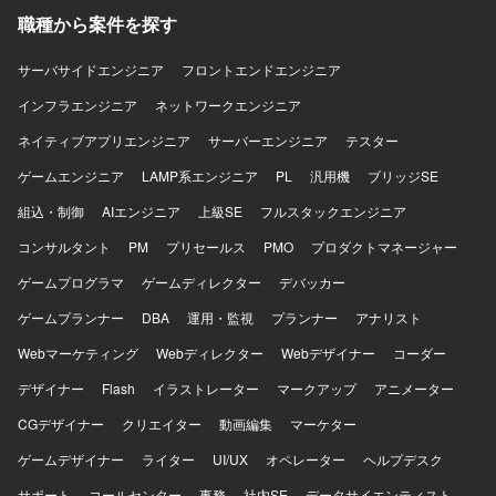
職種から案件を探す
サーバサイドエンジニア
フロントエンドエンジニア
インフラエンジニア
ネットワークエンジニア
ネイティブアプリエンジニア
サーバーエンジニア
テスター
ゲームエンジニア
LAMP系エンジニア
PL
汎用機
ブリッジSE
組込・制御
AIエンジニア
上級SE
フルスタックエンジニア
コンサルタント
PM
プリセールス
PMO
プロダクトマネージャー
ゲームプログラマ
ゲームディレクター
デバッカー
ゲームプランナー
DBA
運用・監視
プランナー
アナリスト
Webマーケティング
Webディレクター
Webデザイナー
コーダー
デザイナー
Flash
イラストレーター
マークアップ
アニメーター
CGデザイナー
クリエイター
動画編集
マーケター
ゲームデザイナー
ライター
UI/UX
オペレーター
ヘルプデスク
サポート
コールセンター
事務
社内SE
データサイエンティスト