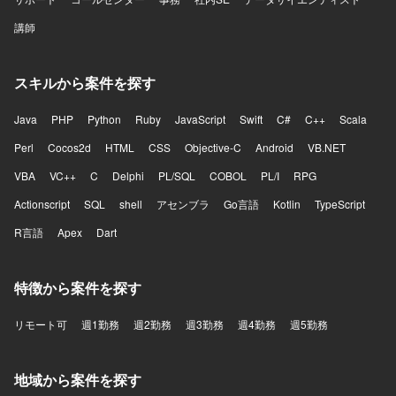
講師
スキルから案件を探す
Java
PHP
Python
Ruby
JavaScript
Swift
C#
C++
Scala
Perl
Cocos2d
HTML
CSS
Objective-C
Android
VB.NET
VBA
VC++
C
Delphi
PL/SQL
COBOL
PL/I
RPG
Actionscript
SQL
shell
アセンブラ
Go言語
Kotlin
TypeScript
R言語
Apex
Dart
特徴から案件を探す
リモート可
週1勤務
週2勤務
週3勤務
週4勤務
週5勤務
地域から案件を探す