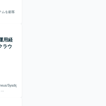
テムを顧客
、運用経
クラウ
heus/Sysdig)、
、