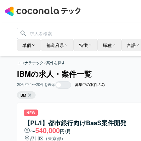
単価
都道府県
特徴
職種
言語
>
ココナラテック
案件を探す
IBMの求人・案件一覧
20
件中
1
〜
20
件を表示
募集中の案件のみ
IBM
NEW
【PL/I】都市銀行向けBaaS案件開発
540,000
〜
円/月
品川区（東京都）