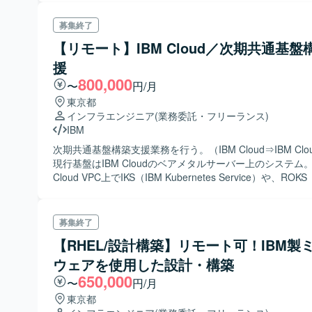
募集終了
【リモート】IBM Cloud／次期共通基盤
援
800,000
〜
円/月
東京都
インフラエンジニア
(業務委託・フリーランス)
IBM
次期共通基盤構築支援業務を行う。（IBM Cloud⇒IBM Cl
現行基盤はIBM Cloudのベアメタルサーバー上のシステム。 
Cloud VPC上でIKS（IBM Kubernetes Service）や、ROKS
OpenShift Kubernetes Service）など
募集終了
【RHEL/設計構築】リモート可！IBM製
ウェアを使用した設計・構築
650,000
〜
円/月
東京都