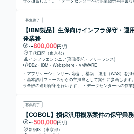
守を担当します。 ・データセンターへの作業指示や障害対
す。 ・災害対策訓練や定期キャパシティ調査を実施します
募集終了
【IBM製品】生保向けインフラ保守・運
発業務
800,000
〜
円/月
千代田区（東京都）
インフラエンジニア
(業務委託・フリーランス)
DB2
・
IBM
・
Websphere
・
VMWARE
・アプリケーションサーバ設計、構築、運用（WAS）を担
・基本設計フェーズからの主担当として案件に参画します。
ラ全般の運用保守を行います。 ・データセンターへの作業
対応などを担当します。 ・サーバ使用率調査や災害対策訓
施します。
募集終了
【COBOL】損保汎用機系案件の保守業務
500,000
〜
円/月
新宿区（東京都）