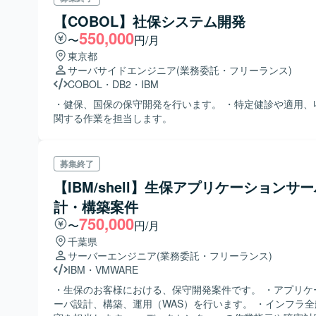
【COBOL】社保システム開発
550,000
〜
円/月
東京都
サーバサイドエンジニア
(業務委託・フリーランス)
COBOL
・
DB2
・
IBM
・健保、国保の保守開発を行います。 ・特定健診や適用、
関する作業を担当します。
募集終了
【IBM/shell】生保アプリケーションサ
計・構築案件
750,000
〜
円/月
千葉県
サーバーエンジニア
(業務委託・フリーランス)
IBM
・
VMWARE
・生保のお客様における、保守開発案件です。 ・アプリケ
ーバ設計、構築、運用（WAS）を行います。 ・インフラ