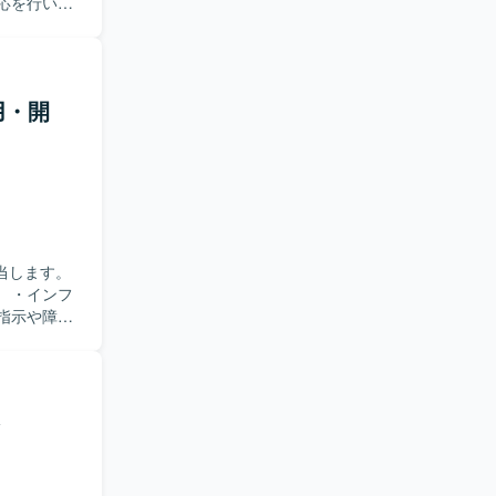
応を行いま
。
用・開
当します。
 ・インフ
指示や障害
練などを実