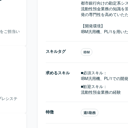
都市銀行向けの勘定系シ
流動性預金業務の知識を
発の専門性を高めていただ
【開発環境】

応をご担当い
IBM汎用機、PL/1を用
スキルタグ
IBM
求めるスキル
■必須スキル：
IBM汎用機、PL/1での
■歓迎スキル：
流動性預金業務の経験
プレシステ
特徴
週5勤務