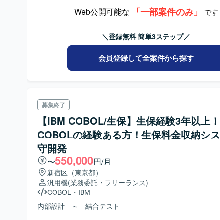
「一部案件のみ」
Web公開可能な
です
＼登録無料 簡単3ステップ／
会員登録して全案件から探す
募集終了
【IBM COBOL/生保】生保経験3年以上！
COBOLの経験ある方！生保料金収納シ
守開発
550,000
〜
円/月
新宿区（東京都）
汎用機
(業務委託・フリーランス)
COBOL
・
IBM
内部設計 ～ 結合テスト