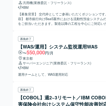
汎用機
(業務委託・フリーランス)
IBM
【募集背景】 交代枠としてご参画いただくポジションです。 【作
容】 都市銀行向けBaaS案件における流動性預金システム
をご担当いただきます。製造以降の工程を中心にご対応い
験に応じて設計工程もお任せする可能性があります。 【求める人物
像】 金融系システムに対する理解を深めながら、汎用機環
開発を進めていただける方を求めています。関係者と連携
募集終了
体的に業務を推進いただける方が望ましいです。 【ポジションの魅
【WAS/運用】システム監視運用WAS
力】 都市銀行向けの勘定系システム開発に携わることで、
550,000
システムの知見や流動性預金業務の知識を習得していただ
〜
円/月
期的な参画を通じて、汎用機開発の専門性を高めていただ
東京都
す。 【開発環境】 IBM汎用機、PL/1を用いたオンラインシステム開発
サーバーエンジニア
(業務委託・フリーランス)
環境です。
IBM
運用チームとして、WAS運用対応
募集終了
【COBOL】週2~3リモート／IBM COB
害保険会社向けシステム保守性能改善対