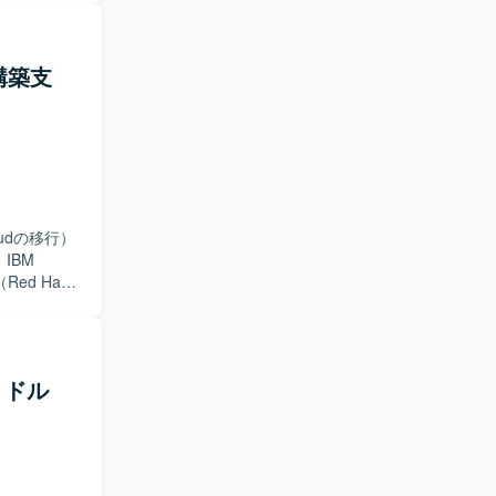
構築支
oudの移行）
IBM
（Red Hat
ミドル