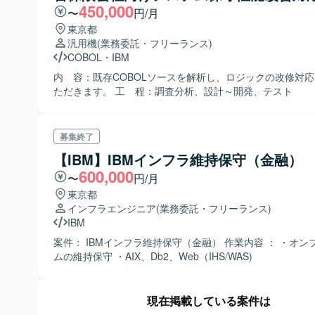
450,000
〜
円/月
東京都
汎用機
(業務委託・フリーランス)
COBOL
・
IBM
内 容：既存COBOLソースを解析し、ロジックの改修対
ただきます。 工 程：調査分析、設計～開発、テスト
募集終了
【IBM】IBMインフラ維持保守（金融）
600,000
〜
円/月
東京都
インフラエンジニア
(業務委託・フリーランス)
IBM
案件： IBMインフラ維持保守（金融） 作業内容 ： ・オン
ムの維持保守 ・AIX、Db2、Web（IHS/WAS)
現在掲載している案件は