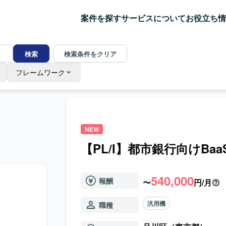
案件を探す
サービスについて
お役立ち情
検索
検索条件をクリア
フレームワーク
NEW
【PL/I】都市銀行向けBa
540,000
報酬
〜
円/月
汎用機
職種