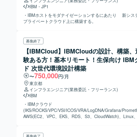
インフラエンジニア
(業務委託・フリーランス)
IBM
・
JP1
・IBMホストをモダナイゼーションするにあたり 新シス
プライベートクラウド上に構築する。
募集終了
【IBMCloud】IBMCloudの設計、構築
験ある方！基本リモート！生保向け IBM
ド 次世代環境設計構築
750,000
〜
円/月
東京都
インフラエンジニア
(業務委託・フリーランス)
IBM
・IBMクラウド
(IKS/ROCKS/VPC/VSI/ICOS/VRA/LogDNA/Grafana/Promet
AWS(EC2、VPC、EKS、RDS、S3、CloudWatch)、Linux
MW(DB2、Hinemos)の設計/構築作業
募集終了