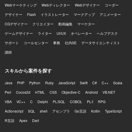
Webマーケティング
Webディレクター
Webデザイナー
コーダー
デザイナー
Flash
イラストレーター
マークアップ
アニメーター
CGデザイナー
クリエイター
動画編集
マーケター
ゲームデザイナー
ライター
UI/UX
オペレーター
ヘルプデスク
サポート
コールセンター
事務
社内SE
データサイエンティスト
講師
スキルから案件を探す
Java
PHP
Python
Ruby
JavaScript
Swift
C#
C++
Scala
Perl
Cocos2d
HTML
CSS
Objective-C
Android
VB.NET
VBA
VC++
C
Delphi
PL/SQL
COBOL
PL/I
RPG
Actionscript
SQL
shell
アセンブラ
Go言語
Kotlin
TypeScript
R言語
Apex
Dart