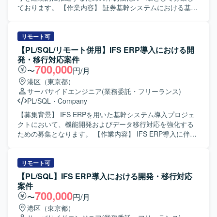
業務に携わることができます。長期的な保守・改善を通じ
ております。 【作業内容】 証券基幹システムにおける基本
て業務理解と技術力を同時に高めることができ、SQLや
設計から本番移行までの一連の工程をご担当いただきま
PL/SQLを活用したシステム開発・保守の経験を深められま
す。具体的には、要件を踏まえた基本設計の作成、総合テ
す。 【開発環境】 SQLおよびPL/SQLを中心とした基幹シ
スト計画の策定、関連する開発・改修作業の取りまとめ、
リモート可
ステム環境での開発・保守となります。Oracle関連技術を
案件管理や顧客との折衝などを行っていただきます。ま
【PL/SQL/リモート併用】IFS ERP導入における開
利用したシステムが想定されます。
た、PL/SQL、UNIX-C/C++、VB系言語などを用いた既存機
発・移行対応案件
能の改修や追加開発にも携わっていただきます。 【求める
700,000
〜
円/月
人物像】 複数の開発言語や環境に柔軟に対応でき、自ら課
港区（東京都）
題を抽出し解決に向けて主体的に動ける方を求めておりま
サーバサイドエンジニア
(業務委託・フリーランス)
す。顧客やチームメンバーとのコミュニケーションを大切
PL/SQL
・
Company
にし、周囲と連携しながら品質と生産性の両立を意識して
業務に取り組んでいただける方にマッチするポジションで
【募集背景】 IFS ERPを用いた基幹システム導入プロジェ
す。 【ポジションの魅力】 証券基幹システムという大規模
クトにおいて、機能開発およびデータ移行対応を強化する
かつ高信頼性が求められる領域で、上流工程から本番移行
ための募集となります。 【作業内容】 IFS ERP導入に伴う
まで一貫して携わることができます。複数の言語やOS環境
各種開発およびデータ移行対応を行っていただきます。具
での開発経験を活かしつつ、証券業務知識やプロジェクト
体的には、会計・人事・資産管理・在庫・購買・生産管理
マネジメントスキルを高めることができる環境です。顧客
などを統合する基幹システムに対して、詳細設計から製
リモート可
折衝や案件管理などを通じて、技術力だけでなくビジネス
造、単体・結合テストまで一貫してご対応いただきます。
【PL/SQL】IFS ERP導入における開発・移行対応
面でのスキルも磨いていただけます。 【開発環境】 Oracle
移行枠では、データ移行設計および実装、移行計画に基づ
案件
データベース上でのPL/SQL開発を中心に、UNIX環境での
いた移行検証や不具合修正などを担当していただきます。
700,000
〜
円/月
C/C++およびCSHを用いた開発を行っております。フロン
【求める人物像】 ERP導入プロジェクトにおいて、関係者
港区（東京都）
ト・バッチなどの各種機能においてVB6.0およびVB.NETを
と連携しながら自律的にタスクを推進できる方を求めてお