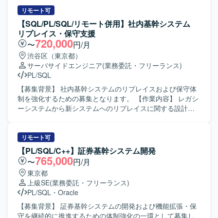
リモート可
【SQL/PL/SQL/リモート併用】社内基幹システム
リプレイス・保守支援
720,000
〜
円/月
渋谷区（東京都）
サーバサイドエンジニア
(業務委託・フリーランス)
PL/SQL
【募集背景】 社内基幹システムのリプレイスおよび保守体
制を強化するための募集となります。 【作業内容】 レガシ
ーシステムから新システムへのリプレイスに関する設計・
開発・移行作業をご担当いただきます。既存の基幹システ
ムに対する保守、改修、問合せ対応、障害発生時の調査お
よび原因究明、改善対応なども実施いただきます。業務担
リモート可
当者との調整を行いながら、仕様整理や影響範囲の確認、
【PL/SQL/C++】証券基幹システム開発
テスト計画およびテスト実施、リリース後のフォローまで
765,000
〜
円/月
一連の作業をお願いいたします。 【求める人物像】 関係者
東京都
と円滑にコミュニケーションを取りながら主体的に動いて
上級SE
(業務委託・フリーランス)
いただける方を求めております。既存システムの仕様を自
PL/SQL
・
Oracle
らキャッチアップし、課題に対して粘り強く対応できる方
が望ましいです。 【ポジションの魅力】 基幹システムのリ
【募集背景】 証券基幹システムの開発および機能拡張・保
プレイスおよび保守を通じて、上流から下流まで一貫した
守を継続的に推進するための体制強化の一環として募集し