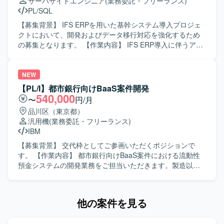
サーバサイドエンジニア
(業務委託・フリーランス)
活用したシステム構成となっております。
ります。課題発生時に原因を整理し、周囲と相談しつつ解
PL/SQL
決策を提案・実行できる協調性とコミュニケーション力の
ある方が望ましいです。 【ポジションの魅力】 大規模な基
【募集背景】 IFS ERPを用いた基幹システム導入プロジェ
幹システム導入プロジェクトに参画することで、IFS ERPを
クトにおいて、開発およびデータ移行対応を強化するため
はじめとしたERP導入のノウハウや、会計・人事・生産管
の募集となります。 【作業内容】 IFS ERP導入に伴うアド
理など複数業務領域の知見を広く身につけることができま
オン開発および移行対応を行っていただきます。 開発SE／
す。開発から移行まで一連の工程に携わることで、上流か
PGポジションでは、要件に基づいた詳細設計から製造、単
ら下流までの経験を積み、今後のキャリア形成に活かして
体・結合テストまでをご担当いただきます。 移行PGポジシ
NEW
いただける環境です。 【開発環境】 ERPパッケージとして
ョンでは、既存システムからIFS ERPへのデータ移行ロジッ
【PL/I】都市銀行向けBaaS案件開発
IFS ERPを利用し、PL/SQLを用いた開発およびデータ移行
クの設計および実装を行っていただきます。 移行SEポジシ
540,000
〜
円/月
実装を行う環境となります。
ョンでは、データ移行方針の整理、移行設計、全体移行計
品川区（東京都）
画の策定や関係者との調整など、移行領域の統括をご担当
汎用機
(業務委託・フリーランス)
いただきます。 【求める人物像】 関係者と連携しながら主
IBM
体的にコミュニケーションを取れる方を求めております。
課題が発生した際に自ら状況整理と報告を行い、解決に向
【募集背景】 交代枠としてご参画いただくポジションで
けて粘り強く対応いただける方が望ましいです。 ERP導入
す。 【作業内容】 都市銀行向けBaaS案件における流動性
プロジェクト特有の変更や調整に柔軟に対応できる方を歓
預金システムの開発業務をご担当いただきます。製造以降
迎いたします。 【ポジションの魅力】 IFS ERPというパッ
の工程を中心にご対応いただき、経験に応じて設計工程も
ケージを用いた基幹システム導入プロジェクトに参画いた
お任せする可能性があります。 【求める人物像】 金融系シ
だくことで、会計・人事・資産管理・在庫・購買・生産管
ステムに対する理解を深めながら、汎用機環境で着実に開
他の案件を見る
理などの幅広い業務領域に触れることができます。 開発か
発を進めていただける方を求めています。関係者と連携し
ら移行まで一連の工程に関わることで、ERP導入プロジェ
ながら主体的に業務を推進いただける方が望ましいです。