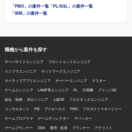
クトの全体像を理解しながらスキルアップできる環境で
【ポジションの魅力】 都市銀行向けの勘定系システム開発
「PMO」の案件一覧
「PL/SQL」の案件一覧
す。 【開発環境】 PL/SQLを用いた開発環境下で、ERPパ
に携わることで、大規模金融システムの知見や流動性預金
ッケージと連携するアドオンやデータ移行ロジックの実装
業務の知識を習得していただけます。長期的な参画を通じ
「IBM」の案件一覧
を行います。
て、汎用機開発の専門性を高めていただける環境です。
【開発環境】 IBM汎用機、PL/1を用いたオンラインシステ
ム開発環境です。
職種から案件を探す
サーバサイドエンジニア
フロントエンドエンジニア
インフラエンジニア
ネットワークエンジニア
ネイティブアプリエンジニア
サーバーエンジニア
テスター
ゲームエンジニア
LAMP系エンジニア
PL
汎用機
ブリッジSE
組込・制御
AIエンジニア
上級SE
フルスタックエンジニア
コンサルタント
PM
プリセールス
PMO
プロダクトマネージャー
ゲームプログラマ
ゲームディレクター
デバッカー
ゲームプランナー
DBA
運用・監視
プランナー
アナリスト