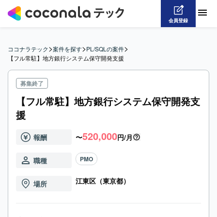
会員登録
>
>
>
ココナラテック
案件を探す
PL/SQLの案件
【フル常駐】地方銀行システム保守開発支援
募集終了
【フル常駐】地方銀行システム保守開発支
援
520,000
報酬
〜
円/月
PMO
職種
江東区（東京都）
場所