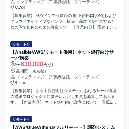
インフラエンジニア
(業務委託・フリーランス)
方を求めています。新しいプロダクトをゼロから形にして
AWS
いくことに興味があり、ステークホルダーと協働しながら
サービス全体をより良くしていく姿勢をお持ちの方が望ま
【募集背景】 既存インフラ環境の運用保守体制強化および
しいです。 【ポジションの魅力】 日本の法規制に準拠した
クラウドネイティブなインフラ構築・高度化を推進するた
国産AIクラウドという先進的な領域において、構想段階か
めの体制強化のための募集です。 【作業内容】 既存インフ
らプロダクト化フェーズに深く関わることができます。土
ラ環境の運用保守および支援業務全般を担当していただき
地取得やデータセンター建設を含む大規模プロジェクトの
ます。具体的には、既存インフラに関するトラブルシュー
一員として、クラウド基盤とサービスの両面に影響力のあ
ティングや問い合わせ対応、Webアプリケーション
リモート可
る設計・開発に携わることができる環境です。 【開発環
（Rails、Laravel、Spring）向けサーバー構築をTerraform
【Ansible/AWS/リモート併用】ネット銀行向けサ
境】 クラウドネイティブ環境（コンテナ／Kubernetes／
を用いたIaCで実施していただきます。また、AWSクロスア
ーバ構築
CI・CD等）を前提としたバックエンドおよびAPI中心のア
カウント環境におけるネットワーク構築をTerraformで行
630,000
〜
円/月
ーキテクチャを採用予定です。
い、クラウドおよびオンプレミス環境のセキュリティ監視
品川区（東京都）
と防御体制の設計・構築・運用を行っていただきます。加
インフラエンジニア
(業務委託・フリーランス)
えて、MTGへの参加、ドキュメント作成・レビュー、チケ
Linux
ットワークなど付随業務にも対応していただきます。 【求
める人物像】 クラウドネイティブなインフラ構築に主体的
【募集背景】 ネット銀行向けシステムにおけるサーバ環境
に取り組み、IaCやコンテナ技術などモダンな技術の習得に
の構築プロジェクトに参画いただく要員を募集しておりま
前向きな方を求めています。チームの一員としてコミュニ
す。 【作業内容】 ネット銀行向け環境において、RHELを
ケーションを図りながら、自動化・標準化・ナレッジ蓄積
用いたサーバ設計および構築作業を担当していただきま
を推進できる方が望ましいです。 【ポジションの魅力】 比
す。Ansibleを用いた各種設定作業の自動化や、AWS等のパ
較的大規模なクラウドネイティブなインフラやネットワー
ブリッククラウド環境におけるサーバ構築支援も行ってい
リモート可
クの構築をチームの一員として経験でき、実践的なプロジ
ただきます。 【求める人物像】 サーバ設計構築作業に主体
【AWS/Glue/Athena/フルリモート】調剤システム