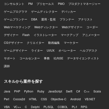
ける方を求めております。 【ポジションの魅力】 会計デー
コンサルタント
PM
プリセールス
PMO
プロダクトマネージャー
タを扱う高いセキュリティ要件のもとで、Azureを中心とし
ゲームプログラマ
ゲームディレクター
デバッカー
たクラウドインフラやIaC、監視・オブザーバビリティなど
SRE領域の実践に幅広く関わることができるポジションで
ゲームプランナー
DBA
運用・監視
プランナー
アナリスト
す。 【開発環境】 Azureを中心としたクラウドインフラ、
Webマーケティング
Terraformによる全環境のコード管理とマイグレーション管
Webディレクター
Webデザイナー
コーダー
理、可用性ゾーン・リージョンの冗長化、Front Doorによ
デザイナー
Flash
イラストレーター
マークアップ
アニメーター
る負荷分散、Azure Monitor / Application Insights を用いた
監視とアラートのコード化、PITRによるバックアップ・リ
CGデザイナー
クリエイター
動画編集
マーケター
ストア運用などの環境でご参画いただきます。
ゲームデザイナー
ライター
UI/UX
オペレーター
ヘルプデスク
サポート
コールセンター
事務
社内SE
データサイエンティスト
講師
スキルから案件を探す
Java
PHP
Python
Ruby
JavaScript
Swift
C#
C++
Scala
Perl
Cocos2d
HTML
CSS
Objective-C
Android
VB.NET
VBA
VC++
C
Delphi
PL/SQL
COBOL
PL/I
RPG