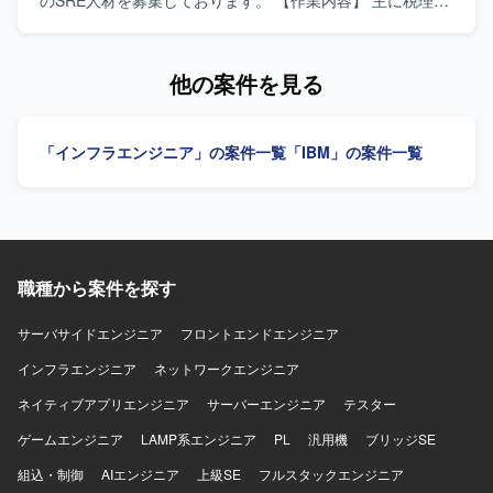
のSRE人材を募集しております。 【作業内容】 主に税理
盤構築に上流から関わることができる点も魅力となってお
士、公認会計士事務所およびその顧問先企業向けの業務用
ります。 【開発環境】 AWS環境上でGlueやAthenaを用い
アプリケーションソフトの開発、販売を行っている企業に
たデータ加工基盤と、SnowflakeやREDなどのデータウェア
おいて、自社プロダクトおよび社内システムのインフラ設
他の案件を見る
ハウス・パイプラインツールを組み合わせた構成を想定し
計、構築、運用改善をリードしていただきます。 会計デー
ております。
タを扱う高いセキュリティ要件を満たしながら、開発チー
ムが迅速かつ安全にデプロイできる環境を構築していただ
「インフラエンジニア」の案件一覧
「IBM」の案件一覧
きます。 SLI/SLOによる信頼性の指標化、IaCによる再現性
のある基盤づくり、監視・オブザーバビリティ基盤の整備
を通じて、属人化しない運用体制を組織に根付かせていた
だきます。 Azureを中心としたクラウドインフラの設計、
構築、運用を行っていただきます。 IaC（Infrastructure as
Code）の推進を行っていただきます。 Pythonによる運用自
職種から案件を探す
動化ツールの開発を行っていただきます。 CI/CDパイプラ
インの構築、運用を行っていただきます。 システムの監
視、オブザーバビリティ基盤の整備およびパフォーマンス
サーバサイドエンジニア
フロントエンドエンジニア
チューニングを行っていただきます。 障害対応、インシデ
インフラエンジニア
ネットワークエンジニア
ント対応プロセスの整備と運用を行っていただきます。 SLI
/ SLO の導入、運用によるシステム信頼性の指標化と改善を
ネイティブアプリエンジニア
サーバーエンジニア
テスター
行っていただきます。 開発チームと連携したDevOps推進
ゲームエンジニア
を行っていただきます。 【求める人物像】 インフラ設計、
LAMP系エンジニア
PL
汎用機
ブリッジSE
構築、運用改善を自律的にリードし、開発チームと協調し
組込・制御
AIエンジニア
上級SE
フルスタックエンジニア
ながらDevOpsやSREのプラクティスを組織に根付かせてい