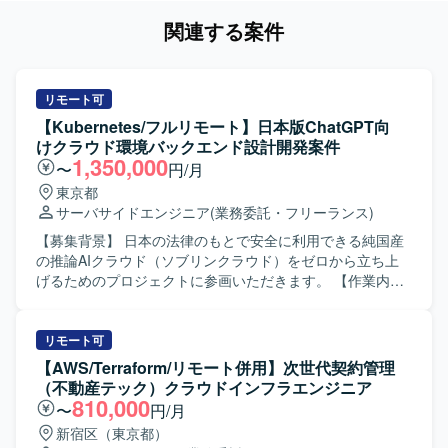
関連する案件
リモート可
【Kubernetes/フルリモート】日本版ChatGPT向
けクラウド環境バックエンド設計開発案件
1,350,000
〜
円/月
東京都
サーバサイドエンジニア
(業務委託・フリーランス)
【募集背景】 日本の法律のもとで安全に利用できる純国産
の推論AIクラウド（ソブリンクラウド）をゼロから立ち上
げるためのプロジェクトに参画いただきます。 【作業内
容】 日本版ChatGPTを動かすクラウド環境において、バッ
クエンドを中心としたサービスおよびクラウド基盤の設
計・開発を行っていただきます。APIを中心としたサービス
リモート可
設計や、クラウドネイティブ環境を前提としたアーキテク
【AWS/Terraform/リモート併用】次世代契約管理
チャ検討、サービス運用を見据えた監視や権限設計、セキ
（不動産テック）クラウドインフラエンジニア
ュリティ要件の反映などを推進していただきます。 【求め
810,000
〜
円/月
る人物像】 技術だけでなくビジネスやユーザー視点を持
新宿区（東京都）
ち、「何を作るか」という上流の検討から自律的に動ける