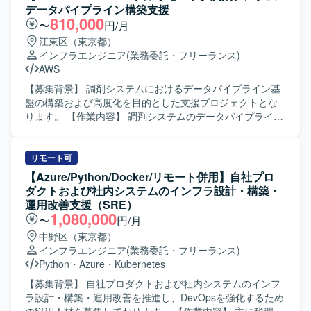
ェクトに関わりながらスキルを深めることができます。ク
的に取り組み、周囲とコミュニケーションを取りながら業
データパイプライン構築支援
ラウドシフトやクラウドリフトを推進する環境で、IaCを活
務を進めていただける方を求めております。 【ポジション
810,000
〜
円/月
用したコンテナ化に取り組み、モダンな技術スタックを実
の魅力】 金融系システムのサーバ構築に携わることで、大
江東区（東京都）
務で習得できます。将来的には不動産テック分野でのデー
規模かつ高信頼性が求められる環境での設計構築経験を積
インフラエンジニア
(業務委託・フリーランス)
タパイプライン構築や分析基盤へのデータ集約など、機械
むことができます。Ansibleを活用した自動化やパブリック
AWS
学習やAI関連プロジェクトに関わる機会も想定されていま
クラウドの構築経験を深めることができるポジションで
す。 【開発環境】 AWSを中心としたクラウドインフラ上
す。 【開発環境】 RHELを中心としたサーバ環境および
【募集背景】 調剤システムにおけるデータパイプライン基
で、TerraformやCloudFormationなどのIaCツール、Ansible
AWS等のパブリッククラウド環境において、Ansibleを用い
盤の構築および高度化を目的とした支援プロジェクトとな
やPuppetなどの構成管理ツール、Dockerおよびコンテナ関
た自動化構成で構築を行います。
ります。 【作業内容】 調剤システムのデータパイプライン
連サービス（ECS、Fargate、ECR、API Gateway、
構築支援を行っていただきます。REDとSnowflakeのいずれ
Lambda）を組み合わせた環境で開発・運用を行います。
を採用するかの検討や判断を行い、その結果に基づいたデ
ータパイプラインの実装を担当していただきます。データ
リモート可
加工においてはAWS GlueやAthenaなどのサービスを活用
【Azure/Python/Docker/リモート併用】自社プロ
し、データの抽出、変換、ロード処理などを設計・実装し
ダクトおよび社内システムのインフラ設計・構築・
ていただきます。 【求める人物像】 データパイプラインや
運用改善支援（SRE）
データウェアハウスに関する知見を活かし、要件に応じた
1,080,000
〜
円/月
適切な技術選定や設計ができる方を求めております。技術
中野区（東京都）
的な課題に主体的に取り組み、関係者とコミュニケーショ
インフラエンジニア
(業務委託・フリーランス)
ンを取りながら柔軟に対応できる方を歓迎いたします。
Python
・
Azure
・
Kubernetes
【ポジションの魅力】 クラウド環境におけるデータパイプ
ライン構築に携わることで、SnowflakeやRED、AWS
【募集背景】 自社プロダクトおよび社内システムのインフ
Glue、Athenaといったモダンなデータ基盤関連技術の経験
ラ設計・構築・運用改善を推進し、DevOpsを強化するため
を深めていただけます。調剤システム領域のデータ活用基