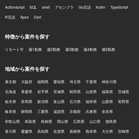
Actionscript
SQL
shell
アセンブラ
Go言語
Kotlin
TypeScript
R言語
Apex
Dart
特徴から案件を探す
リモート可
週1勤務
週2勤務
週3勤務
週4勤務
週5勤務
地域から案件を探す
東京都
大阪府
福岡県
愛知県
埼玉県
千葉県
神奈川県
北海道
青森県
岩手県
宮城県
秋田県
山形県
福島県
茨城県
栃木県
群馬県
新潟県
富山県
石川県
福井県
山梨県
長野県
岐阜県
静岡県
三重県
滋賀県
京都府
兵庫県
奈良県
和歌山県
鳥取県
島根県
岡山県
広島県
山口県
徳島県
香川県
愛媛県
高知県
佐賀県
長崎県
熊本県
大分県
宮崎県