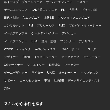
ネイティブアプリエンジニア
サーバーエンジニア
テスター
ゲームエンジニア
LAMP系エンジニア
PL
汎用機
ブリッジSE
組込・制御
AIエンジニア
上級SE
フルスタックエンジニア
コンサルタント
PM
プリセールス
PMO
プロダクトマネージャー
ゲームプログラマ
ゲームディレクター
デバッカー
ゲームプランナー
DBA
運用・監視
プランナー
アナリスト
Webマーケティング
Webディレクター
Webデザイナー
コーダー
デザイナー
Flash
イラストレーター
マークアップ
アニメーター
CGデザイナー
クリエイター
動画編集
マーケター
ゲームデザイナー
ライター
UI/UX
オペレーター
ヘルプデスク
サポート
コールセンター
事務
社内SE
データサイエンティスト
講師
スキルから案件を探す