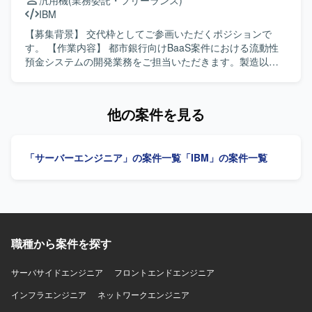
汎用機
(業務委託・フリーランス)
件定義・設計や、プロトタイプ駆動の開発手法など、モダ
OpsItemなど各種コンポーネントの実装を行っていただきま
IBM
ンな開発プロセスを経験していただけます。 DataBricksや
す。結合試験および統合試験の中で、コードを読み取りつ
Spotfireなどのデータ分析基盤とフロントエンド技術を組み
つ想定通りの動作となっているかを確認し、必要に応じて
【募集背景】 交代枠としてご参画いただくポジションで
合わせた可視化システムの構築を通じて、データ活用案件
修正対応を行っていただきます。 【求める人物像】 AWS環
す。 【作業内容】 都市銀行向けBaaS案件における流動性
の経験を幅広く積むことができます。 【開発環境】 AWS上
境での設計・構築および運用設計の経験を活かしつつ、自
預金システムの開発業務をご担当いただきます。製造以降
でのシステム構築を行い、フロントエンドは
走してコードの読み書きができる方を求めています。結合
の工程を中心にご対応いただき、経験に応じて設計工程も
Next.js/TypeScriptを用いて開発いたします。 データ加工に
試験や統合試験の結果を踏まえながら運用手順を整備でき
お任せする可能性があります。 【求める人物像】 金融系シ
はDataBricksを利用し、分析ダッシュボードにはSpotfireを
る主体性のある方、監視ダッシュボードや各種ツールを組
ステムに対する理解を深めながら、汎用機環境で着実に開
他の案件を見る
使用いたします。 ソースコード管理およびCICDにはGithub
み合わせた運用設計に前向きに取り組める方を歓迎しま
発を進めていただける方を求めています。関係者と連携し
などのツールを活用いたします。
す。 【ポジションの魅力】 結合試験から統合試験までのフ
ながら主体的に業務を推進いただける方が望ましいです。
ェーズに継続して参画し、監視および運用周りの設計から
【ポジションの魅力】 都市銀行向けの勘定系システム開発
「サーバーエンジニア」の案件一覧
「IBM」の案件一覧
実装までを一貫して担うことができます。AWSネイティブ
に携わることで、大規模金融システムの知見や流動性預金
の監視機能や周辺ツールを活用しながら、実運用を見据え
業務の知識を習得していただけます。長期的な参画を通じ
た仕組みづくりに深く関与できる点が魅力です。 【開発環
て、汎用機開発の専門性を高めていただける環境です。
境】 AWS環境上で、Cloud Watch、Event Bridge、Alarm、
【開発環境】 IBM汎用機、PL/1を用いたオンラインシステ
OpsItem、OpsCenterなどのAWSネイティブサービスを中
ム開発環境です。
心に利用します。運用・タスク管理ツールとして
Redmine、Lanscopeなどを利用します。
職種から案件を探す
サーバサイドエンジニア
フロントエンドエンジニア
インフラエンジニア
ネットワークエンジニア