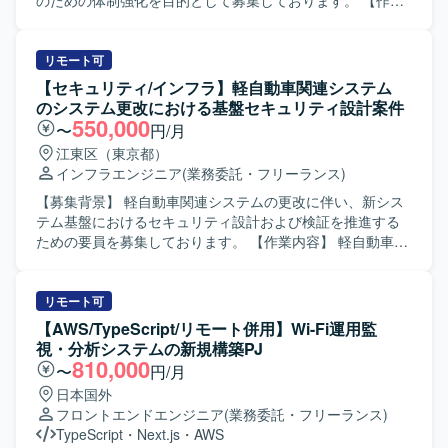
のための体制強化を目的として募集しております。 【作業
内容】 マネージドクラウドおよびプライベートクラウド環
境におけるネットワーク基盤の設計・構築・運用をご担当
いただきます。 CiscoおよびArista製ネットワーク機器を用
リモート可
いた設計・構築・運用、閉域ネットワーク環境の管理、
【セキュリティ/インフラ】軽自動車関連システム
AWSネットワーク環境の設計・運用、BGP／OSPF／LISP
のシステム更改における基盤セキュリティ設計案件
／MPLSなどを用いたルーティング設計・運用、障害対応お
550,000
〜
円/月
よび保守対応を実施していただきます。 【求める人物像】
江東区（東京都）
単なる運用オペレーションにとどまらず、ネットワーク設
インフラエンジニア
(業務委託・フリーランス)
計から一人称で対応できる方を求めております。 クラウド
およびオンプレミス双方のネットワーク技術に関心を持
【募集背景】 軽自動車関連システムの更改に伴い、新シス
ち、主体的に改善や最適化に取り組んでいただける方が望
テム基盤におけるセキュリティ設計および検証を推進する
ましいです。 【ポジションの魅力】 マネージドクラウドお
ための要員を募集しております。 【作業内容】 軽自動車関
よびプライベートクラウド双方のネットワーク基盤に携わ
連システムのシステム更改プロジェクトにおいて、システ
ることで、クラウドネットワークとデータセンターネット
ム基盤構成におけるセキュリティ設計・構築・試験を担当
ワークの幅広い知見を習得していただけます。 大規模な閉
していただきます。現行システムおよび要件を踏まえた基
リモート可
域網環境やBGP／MPLSなどを活用した高度なルーティング
盤構成設計、セキュリティ対策製品の選定・設定方針策
【AWS/TypeScript/リモート併用】Wi-Fi運用監
設計・運用に関わることができ、ネットワークエンジニア
定、環境構築およびシステム基盤テストまで一連の工程に
視・分析システムの新規構築PJ
としてのスキルアップが期待できるポジションです。 【開
関与していただきます。 【求める人物像】 基盤構成やセキ
810,000
〜
円/月
発環境】 Cisco／Arista製ネットワーク機器 AWSネットワー
ュリティ対策に関する知見を活かし、自律的に設計・検証
日本国外
クサービス BGP／OSPF／LISP／MPLSを用いたルーティ
を推進できる方を求めております。関係者とのコミュニケ
フロントエンドエンジニア
(業務委託・フリーランス)
ング環境
ーションを図りながら、長期にわたり責任感を持って取り
TypeScript
・
Next.js
・
AWS
組んでいただける方にマッチするポジションです。 【ポジ