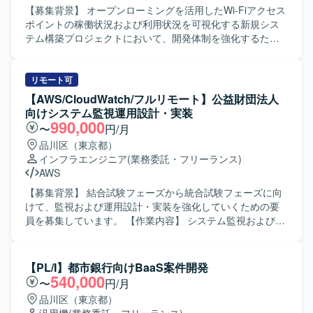
ションの魅力】 大規模なシステム更改プロジェクトにおい
【募集背景】 オープンローミングを活用したWi-Fiアクセス
て、要件定義からシステム基盤テストまで長期にわたり一
ポイントの稼働状況および利用状況を可視化する新規シス
貫して参画いただけるため、セキュリティ設計・基盤設計
テム構築プロジェクトにおいて、開発体制を強化するため
双方のスキルを高めることができます。複数のセキュリテ
の募集となります。 【作業内容】 Wi-Fiアクセスポイント
ィ製品を組み合わせた実践的な設計・検証経験を積むこと
の稼働状況および利用状況を可視化するシステムをAWS上
ができる環境です。 【開発環境】 セキュリティ対策製品を
に新規構築していただきます。 稼働状況閲覧システムとし
リモート可
組み合わせたシステム基盤環境上で、検証用環境と作業用
て、AWS S3に蓄積されDataBricksで加工されたデータを、
【AWS/CloudWatch/フルリモート】公益財団法人
環境を使い分けながら設計・試験を実施していただきま
Next.js/TypeScriptを用いてGoogleマップ上に可視化してい
向けシステム監視運用設計・実装
す。
ただきます。 利用状況可視化システムとして、Spotfireを用
990,000
〜
円/月
いた動体分析や滞在人数分析など、複数の分析ダッシュボ
品川区（東京都）
ードを作成していただきます。 また、システム障害通知、
インフラエンジニア
(業務委託・フリーランス)
定期レポート出力、操作監査ログ機能などの付帯機能の設
AWS
計および実装も担当していただきます。 要件定義や基本設
計のフェーズからクラウドAIツールを活用し、プロトタイ
【募集背景】 結合試験フェーズから統合試験フェーズに向
プ版ベースで効率的に開発を進めていただきます。 【求め
けて、監視および運用設計・実装を強化していくための要
る人物像】 わからないことを素直に質問しながら、主体的
員を募集しています。 【作業内容】 システム監視およびロ
に手を動かして自走できる方を求めています。 チーム内外
グ保管に関する作業をご担当いただきます。具体的には、
と円滑にコミュニケーションを取りながら、モダンな開発
監視対象や監視項目、通知先などを定義するシステム監視
手法にも前向きに取り組んでいただける方を歓迎いたしま
設計、収集対象や期間、ローテーション等を整理するログ
【PL/I】都市銀行向けBaaS案件開発
す。 【ポジションの魅力】 Wi-Fi運用監視・分析という大
設計、ダッシュボードやSeverityルール、対応フロー、クロ
540,000
〜
円/月
規模かつ今後の拡張性が高い領域で、新規構築フェーズか
ーズ管理、月次報告内容などを含む運用設計を実施してい
品川区（東京都）
ら関わることができます。 クラウドAIツールを活用した要
ただきます。また、Cloud Watch、Event Bridge、Alarm、