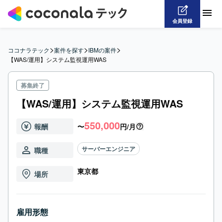
会員登録
>
>
>
ココナラテック
案件を探す
IBMの案件
【WAS/運用】システム監視運用WAS
募集終了
【WAS/運用】システム監視運用WAS
550,000
報酬
〜
円/月
サーバーエンジニア
職種
東京都
場所
雇用形態