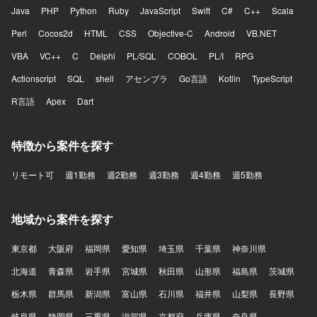
Java
PHP
Python
Ruby
JavaScript
Swift
C#
C++
Scala
Perl
Cocos2d
HTML
CSS
Objective-C
Android
VB.NET
VBA
VC++
C
Delphi
PL/SQL
COBOL
PL/I
RPG
Actionscript
SQL
shell
アセンブラ
Go言語
Kotlin
TypeScript
R言語
Apex
Dart
特徴から案件を探す
リモート可
週1勤務
週2勤務
週3勤務
週4勤務
週5勤務
地域から案件を探す
東京都
大阪府
福岡県
愛知県
埼玉県
千葉県
神奈川県
北海道
青森県
岩手県
宮城県
秋田県
山形県
福島県
茨城県
栃木県
群馬県
新潟県
富山県
石川県
福井県
山梨県
長野県
岐阜県
静岡県
三重県
滋賀県
京都府
兵庫県
奈良県