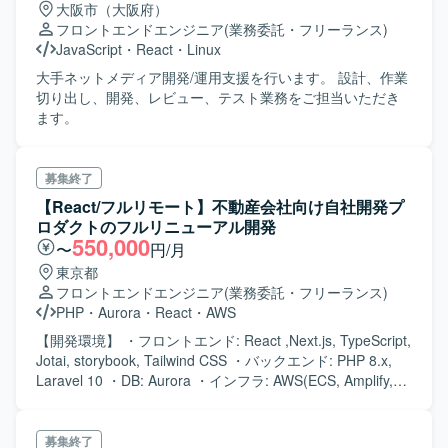
大阪市（大阪府）
フロントエンドエンジニア
(業務委託・フリーランス)
JavaScript
・
React
・
Linux
大手ネットメディア開発/運用支援を行います。 設計、作業
切り出し、開発、レビュー、テスト業務をご担当いただき
ます。
募集終了
【React/フルリモート】不動産会社向け自社開発プ
ロダクトのフルリニューアル開発
550,000
〜
円/月
東京都
フロントエンドエンジニア
(業務委託・フリーランス)
PHP
・
Aurora
・
React
・
AWS
【開発環境】 ・フロントエンド: React ,Next.js, TypeScript,
Jotai, storybook, Tailwind CSS ・バックエンド: PHP 8.x,
Laravel 10 ・DB: Aurora ・インフラ: AWS(ECS, Amplify,
Lambda, S3, RDS) ・開発支援ツール: Github, Backlog,
GitHub Actions, Chatwork
募集終了