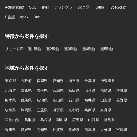
Actionscript
SQL
shell
アセンブラ
Go言語
Kotlin
TypeScript
R言語
Apex
Dart
特徴から案件を探す
リモート可
週1勤務
週2勤務
週3勤務
週4勤務
週5勤務
地域から案件を探す
東京都
大阪府
福岡県
愛知県
埼玉県
千葉県
神奈川県
北海道
青森県
岩手県
宮城県
秋田県
山形県
福島県
茨城県
栃木県
群馬県
新潟県
富山県
石川県
福井県
山梨県
長野県
岐阜県
静岡県
三重県
滋賀県
京都府
兵庫県
奈良県
和歌山県
鳥取県
島根県
岡山県
広島県
山口県
徳島県
香川県
愛媛県
高知県
佐賀県
長崎県
熊本県
大分県
宮崎県