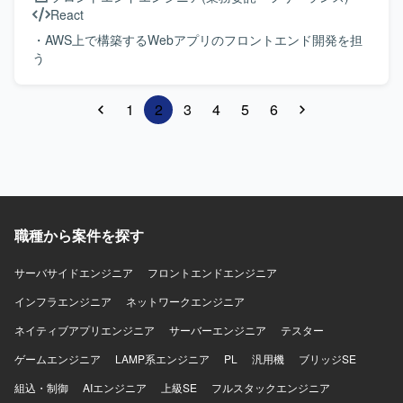
React
・AWS上で構築するWebアプリのフロントエンド開発を担
う
1
2
3
4
5
6
職種から案件を探す
サーバサイドエンジニア
フロントエンドエンジニア
インフラエンジニア
ネットワークエンジニア
ネイティブアプリエンジニア
サーバーエンジニア
テスター
ゲームエンジニア
LAMP系エンジニア
PL
汎用機
ブリッジSE
組込・制御
AIエンジニア
上級SE
フルスタックエンジニア