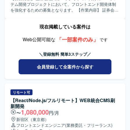
を用いたシステム開発環境での作業となります。
テム開発プロジェクトにおいて、フロントエンド開発体制
を強化するための募集となります。 【作業内容】 証券会社
向け新規サービスのバックオフィス向けWEBシステムにお
いて、フロントエンドの設計・実装から結合テストまでを
現在掲載している案件は
ご担当いただきます。React.jsおよびTypeScriptを用いた画
面実装や、バックエンドとの連携部分の実装・動作確認な
「一部案件のみ」
どを行っていただきます。 【求める人物像】 フロントエン
Web公開可能な
です
ド開発経験が豊富で、自発的に課題を発見し改善提案がで
きる方を求めております。チームメンバーや関係者と円滑
＼登録無料 簡単3ステップ／
にコミュニケーションを取りながら開発を進めていただけ
る方を歓迎いたします。 【ポジションの魅力】 証券業界向
会員登録して全案件から探す
けの新規サービス開発に携わることで、金融ドメインの知
見を深めながらフロントエンド技術力を高めていただけま
す。バックエンド技術にも触れられる環境のため、フルス
タック志向の方にも適したポジションとなっております。
【開発環境】 React.js、TypeScript、Java、SpringBootなど
リモート可
を用いたWEBシステム開発環境となっております。
【React/Node.js/フルリモート】WEB統合CMS刷
新開発
1,080,000
〜
円/月
新宿区（東京都）
フロントエンドエンジニア
(業務委託・フリーランス)