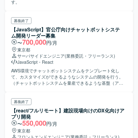
す。
募集終了
【JavaScript】官公庁向けチャットボットシステ
ム開発リーダー募集
700,000
〜
円/月
東京都
サーバサイドエンジニア
(業務委託・フリーランス)
JavaScript
・
React
AWS環境でチャットボットシステムをテンプレート化し
て、カスタマイズができるようなシステムの開発を行う。
（チャットボットシステムを量産できるような基盤（アプ
リ）開発） また、投稿や回答情報をもとに使用状況などを
確認する管理者限定のダッシュボード機能を作成する。
募集終了
【react/フルリモート】建設現場向けのDX化向けア
プリ開発
550,000
〜
円/月
東京都
フロントエンドエンジニア
(業務委託・フリーランス)