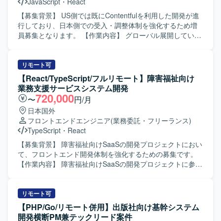
JavaScript
・
React
【募集背景】 US側では既にContentfulを利用した開発が進
行しており、日本側での受入・調整体制を強化するため増
員募集となります。 【作業内容】 グローバル展開している
企業において、コーポレートサイト・ECサイト・製品サイ
トなど複数のWebサイトで利用しているCMSをヘッドレス
CMS（Contentful）へ統一するプロジェクトに参画いただき
リモート可
ます。 日本側HQとしてUSチームとの調整、受入対応、各
【React/TypeScript/フルリモート】障害福祉向け
事業部との調整およびReact/Node.jsを用いた開発・改修を
業務支援サービスシステム開発
ご担当いただきます。 既存SiteCoreで利用しているデザイ
720,000
〜
円/月
ンの移行対応や、プラットフォーム差異により必要となる
日本国外
リデザイン対応の検討・実装も行っていただきます。 フロ
フロントエンドエンジニア
(業務委託・フリーランス)
ントエンドサポートやAPI構築、UAT・評価・受け入れ整
TypeScript
・
React
備、Goliveに向けた対応などを段階的に実施していただきま
す。 【求める人物像】 英語で主体的にコミュニケーション
【募集背景】 障害福祉向けSaaSの開発プロジェクトにおい
が取れる方を求めております。 海外チームとの協業経験が
て、フロントエンド開発体制を強化するための募集です。
あり、仕様調整や課題整理を能動的に進められる方を歓迎
【作業内容】 障害福祉向けSaaSの開発プロジェクトに参画
いたします。 【ポジションの魅力】 グローバル企業のWeb
し、フロントエンド（React）の設計・実装を担当していた
統合CMS刷新プロジェクトに参画し、ヘッドレスCMSや
だきます。 React/TypeScript/reduxを用いたフロントエンド
Contentfulなどの最新技術に関わることができます。 USチ
の設計・開発・運用を行っていただきます。 企画要件から
リモート可
ームとの英語でのコミュニケーションを通じて、グローバ
仕様を把握し、要件の不明点を解消したうえで実装設計へ
【PHP/Go/リモート併用】出版社向け基幹システム
ル開発プロジェクトの経験を積むことができます。 フロン
と落とし込んでいただきます。 既存ソースコードの機能改
開発横断PM兼テックリード案件