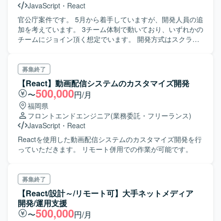
JavaScript
・
React
官公庁案件です。 5月から着手していますが、開発人員の追
加を考えています。 3チーム体制で動いており、いずれかの
チームにジョイン頂く想定でいます。 開発方式はスクラム
につき、出社を基本としています。 APIは基本的に他社から
提供されます。また、デザインチームが内部にいます。 API
仕様書とFigmaを見ながら、スマホに最適されたWeb画面
募集終了
をreactで開発していきます。
【React】動画配信システムのカスタマイズ開発
500,000
〜
円/月
福岡県
フロントエンドエンジニア
(業務委託・フリーランス)
JavaScript
・
React
Reactを使用した動画配信システムのカスタマイズ開発を行
っていただきます。 リモート併用での作業が可能です。
募集終了
【React/設計～/リモート可】大手ネットメディア
開発/運用支援
500,000
〜
円/月