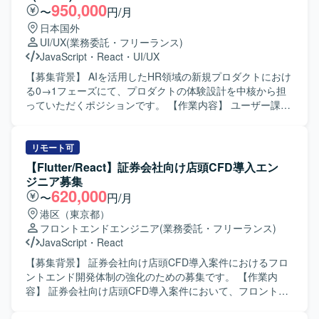
950,000
〜
円/月
日本国外
UI/UX
(業務委託・フリーランス)
JavaScript
・
React
・
UI/UX
【募集背景】 AIを活用したHR領域の新規プロダクトにおけ
る0→1フェーズにて、プロダクトの体験設計を中核から担
っていただくポジションです。 【作業内容】 ユーザー課
題、事業課題、マーケット仮説を踏まえたUX/UI・体験設計
を行っていただきます。 Figmaを用いたワイヤーフレー
ム、UIデザイン、プロトタイプの作成を行っていただきま
リモート可
す。 各種AIツールを活用した動くプロトタイプの作成・検
【Flutter/React】証券会社向け店頭CFD導入エン
証を行っていただきます。 ユーザーインタビューや定量デ
ジニア募集
ータをもとにした仮説検証や、リリース後の改善施策立案
620,000
〜
円/月
を行っていただきます。 グロースを見据えたLP、オンボー
港区（東京都）
ディング、初回・継続利用体験の改善を行っていただきま
フロントエンドエンジニア
(業務委託・フリーランス)
す。 デザインシステムやコンポーネント設計の整備、エン
JavaScript
・
React
ジニアと協働した実装連携・品質担保を行っていただきま
す。 【求める人物像】 抽象的な事業仮説やユーザー課題を
【募集背景】 証券会社向け店頭CFD導入案件におけるフロ
自ら理解し、プロダクトの勝ち筋を高速に検証・構築して
ントエンド開発体制の強化のための募集です。 【作業内
いくことを能動的に楽しめる方を求めています。 【ポジシ
容】 証券会社向け店頭CFD導入案件において、フロントエ
ョンの魅力】 AIを活用したHR領域の新規プロダクトにおい
ンド開発をご担当いただきます。FlutterおよびReactを用い
て、0→1フェーズから体験設計を主導しながら、事業やプ