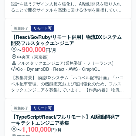
っています。AIエディター（CursorもしくはKiro）などのAI
りながら、課題や要件を言語化し、プロダクト価値向上に
設計を担うデザイン人員を強化し、AI駆動開発を取り入れ
ツールを積極的に活用した開発環境です。
主体的に取り組んでいただける方にマッチいたします。
ることで開発サイクルを高速に回せる体制を目指している
【ポジションの魅力】 CTO直下のポジションとして、PdM
ためです。 【作業内容】 当社の新規開発Webサービスにお
とUI/UXデザインの両面から新規プロダクトの立ち上げに深
けるWebプロダクトデザイン業務全般を担当していただき
く関わることができます。AIツールを活用した開発環境下
ます。ユーザーヒアリングを通じたニーズ・課題の把握、
リモート可
募集終了
で、SpecDrivenDevelopmentを推進する先進的な取り組み
ユーザーストーリーおよびユースケースの定義、業務フロ
【React/Go/Ruby/リモート併用】物流DXシステム
に携わることができ、プロダクトマネジメントおよびデザ
ーの整理を行い、サービス全体の情報アーキテクチャ設計
開発フルスタックエンジニア
イン双方の経験を高いレベルで積んでいただけます。 【開
と画面設計を実施していただきます。Figmaを用いたワイヤ
900,000
〜
円/月
発環境】 Figmaなどを用いたWebアプリケーションの画面
ーフレームやモックアップ、インタラクティブなプロトタ
中央区（東京都）
設計環境に加え、AIツールを活用した開発環境が整備され
イプの作成を行い、開発チームやステークホルダーと仕様
フルスタックエンジニア
(業務委託・フリーランス)
ております。
をすり合わせながら意思決定から実装までを一気通貫で推
Go
・
DynamoDB
・
React
・
AWS
・
GraphQL
進していただきます。また、競合サービスの調査・分析を
通じて自社サービスの改善点や差別化ポイントを明確に
【募集背景】 物流DXシステム「ハコベル配車計画」「ハコ
し、実装後の動作確認や受入テスト、品質確認まで担当し
ベル配車管理」の機能拡充および運用強化のため、フルス
ていただきます。 【求める人物像】 素直で誠実に業務に向
タックエンジニアを募集しています。 【作業内容】 物流DX
き合い、物事の本質を理解しようとする姿勢をお持ちの方
システムである「ハコベル配車計画」と「ハコベル配車管
を求めています。能動的かつ自立的に仕事に取り組み、成
理」の新機能開発および既存機能の改善・運用を担当して
果にこだわりながらデータドリブンに意思決定できる方が
いただきます。バックエンドではGoやRubyを用いたAPIお
リモート可
募集終了
望ましいです。チームとして助け合いながら業務を遂行で
よび業務ロジックの実装・改善、フロントエンドでは
【TypeScript/React/フルリモート】AI駆動開発ア
き、失敗を恐れず前向きにチャレンジできる方、自らステ
TypeScript/React/Next.jsを用いたWebアプリケーションの
ーキテクトエンジニア募集
ークホルダーと積極的にコミュニケーションを取り事業を
開発を行っていただきます。GraphQLやProtocol Buffersを
1,100,000
〜
円/月
推進してくださる方を歓迎いたします。 【ポジションの魅
用いたAPI/スキーマ定義の整備、AWS上でのアプリケーシ