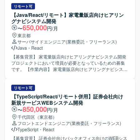
た画面実装を中心に、チームメンバーと連携しながら要件
ロダクトの勝ち筋づくりに深く関わることができます。
に基づく機能開発や改修を行っていただきます。 【求める
リモート可
【開発環境】 Figmaや各種AIツールを活用しながらプロト
人物像】 システム開発経験が豊富で、Flutterでの開発経験
【Java/React/リモート】家電量販店向けヒアリン
タイプを作成・検証していただきます。
を活かして主体的に手を動かしていただける方を求めてお
グナビシステム開発
ります。Gitを用いたチーム開発フローに慣れており、コミ
650,000
〜
円/月
ュニケーションを取りながら課題解決に取り組める方が望
東京都
ましいです。金融ドメインへの学習意欲が高い方も歓迎い
サーバサイドエンジニア
(業務委託・フリーランス)
たします。 【ポジションの魅力】 金融業界向けの証券シス
Java
・
React
テムに携わることで、FXやCFD、株取引といった専門的な
ドメイン知識を習得しながら、FlutterやReactを用いたフロ
【募集背景】 家電量販店向けヒアリングナビシステム開発
ントエンド開発スキルを高めていただけます。リードエン
プロジェクトにおいて増員が必要となっているための募集
ジニアやCI/CD構築など、上流や技術的リードにチャレンジ
です。 【作業内容】 家電量販店向けヒアリングナビシステ
できる環境です。 【開発環境】 Flutter、React、Git を用い
ムの詳細設計および一部基本設計からテスト工程までをご
たソースコード管理およびブランチ運用、コードレビュー
担当いただきます。設計書の作成、実装、単体テスト、結
を取り入れたチーム開発環境です。CI/CD環境を構築・活用
合テストなど一連の開発業務を担当していただきます。
リモート可
しながら継続的なデリバリーを行っております。
【求める人物像】 チーム内で円滑にコミュニケーションを
【TypeScript/React/リモート併用】証券会社向け
取りながら主体的に開発を進めていただける方を求めてい
新規サービスWEBシステム開発
ます。基本設計以降の工程に責任感を持って取り組んでい
850,000
〜
円/月
ただける方が望ましいです。 【ポジションの魅力】 上流か
千代田区（東京都）
らテストまで一貫して携わることができるため、要件理解
フロントエンドエンジニア
(業務委託・フリーランス)
から品質担保まで幅広い工程の経験を積むことができま
TypeScript
・
React
す。長期的な参画の可能性もあり、安定した環境でスキル
を伸ばしていただけます。 【開発環境】 JavaおよびReact
【募集背景】 証券会社向けバックオフィス向けのWEBシス