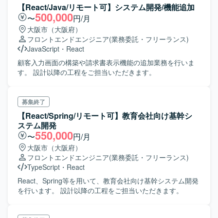
【開発環境】 TypeScript、React、Node.js、AWSを中心と
レビュー・検証・リリースなどプロダクト開発を行ってい
【React/Java/リモート可】システム開発/機能追加
React, Next.js API/スキーマ定義: GraphQL, Protocol
した環境で、Claude Code、Cursor、Codex等のAI開発ツー
ただきます。 ・チームに紐付いている機能群の改善や負債
500,000
〜
円/月
Buffers, Swagger インフラ: AWS (ECS, EC2, RDS/Aurora,
ルを用いて開発を行います。
解消等のメンテナンスを行っていただきます。 ・仕様確
DynamoDB, S3, SQS, Lambda など), Docker バージョン管
大阪市（大阪府）
認、不具合調査などの問い合わせ対応やシステムアラート
理: Git/GitHub CI/CD: CircleCI, GitHub Actions, CodeBuild
フロントエンドエンジニア
(業務委託・フリーランス)
の対応を行っていただきます。 ・チームの仮説検証サイク
AIツール: Claude Code, GitHub Copilot, Devin, Gemini コミ
JavaScript
・
React
ルの最速化に向けての改善を行っていただきます。 【開発
ュニケーション: Slack, Notion, Google Workspace で開発
環境】 ・言語：TypeScript, Python ・フレームワーク：
顧客入力画面の構築や請求書表示機能の追加業務を行いま
を行っています。
Laravel, Gin, React, Flutter ・インフラ：AWS ・ミドルウ
す。 設計以降の工程をご担当いただきます。
ェア：MySQL, Apache, Nginx, Redis ・その他：Terraform,
Cloudflare, Figma, GitLab, GitLab CI, Test Cafe,
CloudFormation, Mackerel, Datadog, Confluence, JIRA,
募集終了
Slack
【React/Spring/リモート可】教育会社向け基幹シ
ステム開発
550,000
〜
円/月
大阪市（大阪府）
フロントエンドエンジニア
(業務委託・フリーランス)
TypeScript
・
React
React、Spring等を用いて、教育会社向け基幹システム開発
を行います。 設計以降の工程をご担当いただきます。