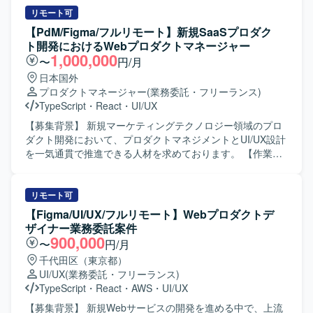
React.js データベース：Aurora（PostgreSQL） インフラ／
ていただきます。技術的負債の解消に向けた改善提案を実
リモート可
ツール：AWS、Terraform、GitHub、NewRelic、Docker
施していただきます。AIツールを活用した効率的な開発を
【PdM/Figma/フルリモート】新規SaaSプロダク
推進していただきます。 【求める人物像】 最新技術（特に
ト開発におけるWebプロダクトマネージャー
AIツールやIDE）への感度が高く、積極的にキャッチアッ
1,000,000
〜
円/月
プ・導入できる方を求めています。「なぜ？」を深掘り
日本国外
し、サービスをより良くするための課題解決を楽しめる方
プロダクトマネージャー
(業務委託・フリーランス)
を歓迎します。レガシーコードに対して前向きに取り組
TypeScript
・
React
・
UI/UX
み、紐解くことにやりがいを感じられる方を求めていま
す。チームと協力しながら自律的に考え行動できるセルフ
【募集背景】 新規マーケティングテクノロジー領域のプロ
スターターな方を求めています。タスク待ちではなく主体
ダクト開発において、プロダクトマネジメントとUI/UX設計
的にやるべきことを見つけて課題解決に取り組める方、サ
を一気通貫で推進できる人材を求めております。 【作業内
ービス運営のための問題解決に積極的に関与できる方を歓
容】 新規SaaSプロダクトにおけるPdM業務をご担当いただ
迎します。 【ポジションの魅力】 既存自社システムの運
きます。ユーザーヒアリングを通じた課題把握から、ユー
用・保守から改修まで幅広い工程に関わることができ、フ
ザーストーリー定義、業務フロー整理、情報設計、Figmaを
リモート可
ルスタックなスキルを活かしていただけます。AIツールを
用いた画面設計まで一連のプロセスをお任せいたします。
【Figma/UI/UX/フルリモート】Webプロダクトデ
活用した開発スタイルを実践できるため、最新の開発トレ
また、要件整理や仕様策定を行い、開発チームへの仕様連
ザイナー業務委託案件
ンドを取り入れながらスキルアップを図れる環境です。技
携、実装後の動作確認および受入テスト、品質確認までを
900,000
〜
円/月
術的負債の解消やアーキテクチャ改善など、上流からの技
一貫してご対応いただきます。さらに、競合分析を踏まえ
千代田区（東京都）
術的な改善提案にも携わることができます。 【開発環境】
た機能検討や、関係者との要件調整も実施していただきま
UI/UX
(業務委託・フリーランス)
PythonおよびReactを用いたWebアプリケーション開発環境
す。 【求める人物像】 ユーザー視点を強く持ち、業務フロ
TypeScript
・
React
・
AWS
・
UI/UX
となります。AWS上のLambdaやECSを活用したシステム構
ーや情報設計を論理的に整理できる方を求めております。
成となります。Git/GitHubを用いたモダンなチーム開発を行
多様なステークホルダーと円滑にコミュニケーションを取
【募集背景】 新規Webサービスの開発を進める中で、上流