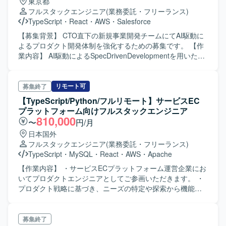
東京都
力】 モダンなWeb開発チームの一員として、新規プロダク
ョン動作に関わる設定・改善、Dockerベースのコンテナ環
フルスタックエンジニア
(業務委託・フリーランス)
トの企画・設計段階から関わることができます。AIを用い
境での開発・運用も行っていただきます。GitHubを用いた
TypeScript
・
React
・
AWS
・
Salesforce
たSpec Driven Developmentなど、最新の開発手法を実務の
コードレビューやチーム開発、CI/CDパイプラインを活用し
中で経験できる環境です。ライブラリや技術選定にも関与
た継続的なデリバリーにも関わっていただきます。 【求め
【募集背景】 CTO直下の新規事業開発チームにてAI駆動に
でき、契約形態にかかわらず設計・実装・コードレビュー
る人物像】 プロダクト志向を持ち、物流領域の課題解決に
よるプロダクト開発体制を強化するための募集です。 【作
に参加できるフラットな組織で裁量高く働いていただけま
主体的に取り組める方を求めています。バックエンドから
業内容】 AI駆動によるSpecDrivenDevelopmentを用いたプ
す。リモートを中心とした環境のもと、開発とスキルアッ
フロントエンドまで幅広い技術領域に関心を持ち、既存の
ロダクト開発をご担当いただきます。Claude Code、
プに集中しながら、主体的にプロダクト価値向上に寄与で
設計やコードを理解しながら改善提案ができる方、チーム
Cursor、Codex等のAI開発ツールを活用し、AIが実装可能な
きるポジションです。 【開発環境】 フロントエンドは
メンバーとのコミュニケーションを大切にし、ペアプログ
仕様設計からアーキテクチャ設計、コードレビュー、リフ
リモート可
募集終了
ReactおよびTypeScript、MUIを採用し、バックエンドは
ラミングやモブプログラミングなどの開発スタイルにも前
ァクタリング、CI/CDを通じたクラウドリリースまで一貫し
【TypeScript/Python/フルリモート】サービスEC
NodeおよびTypeScriptで構成されています。インフラには
向きに取り組める方を歓迎します。AIツールなど新しい技
て対応いただきます。メッセージ配信基盤、チャット機
プラットフォーム向けフルスタックエンジニア
AWSとCDKを利用し、ソースコード管理およびCI/CDには
術の活用にも積極的にチャレンジできる方が望ましいで
能、認証認可、決済・権限管理機能等のバックエンドおよ
810,000
〜
円/月
GitHubおよびGitHub Actionsを使用しています。デザインに
す。 【ポジションの魅力】 物流DXという社会的インパクト
びフロントエンド開発に携わっていただきます。 【求める
はFigmaおよびmiro、ドキュメント管理にはNotionを用い、
日本国外
の大きい領域で、配車計画・配車管理というコアドメイン
人物像】 AI開発ツールを積極的に活用しながら、新しい開
Slackやバーチャルオフィスツールを活用したコミュニケー
フルスタックエンジニア
(業務委託・フリーランス)
に関わる開発に携われます。バックエンドからフロントエ
発プロセスやアーキテクチャを自律的に探求できる方を求
ション環境が整備されています。AIを活用したSpec Driven
TypeScript
・
MySQL
・
React
・
AWS
・
Apache
ンド、インフラまで一貫して関与できるため、フルスタッ
めています。チームメンバーと協調しつつ、仕様設計から
Developmentとして、Claude CodeやCursorなどのツール
クエンジニアとしてのスキルを高めることができます。
実装・レビューまで主体的に推進できる方が望ましいで
【作業内容】 ・サービスECプラットフォーム運営企業にお
も導入されています。
DDDやクリーンアーキテクチャ、GraphQLなどのモダンな
す。 【ポジションの魅力】 CTO直下の環境で、AI駆動開発
いてプロダクトエンジニアとしてご参画いただきます。 ・
アーキテクチャや技術スタックを実践的に学べる環境であ
やSpecDrivenDevelopmentなど最先端の開発手法を実践し
プロダクト戦略に基づき、ニーズの特定や探索から機能の
り、テックリードやアーキテクト志向の方にとっても成長
ながら、バックエンドとフロントエンドの両面でアーキテ
設計、実装まで一気通貫でご担当いただきます。 ・プロダ
機会の多いポジションです。AIツールを活用した開発プロ
クチャ設計に関わることができます。AI開発ツールを活用
クトのニーズに対するソリューション立案及び実現性の最
セスにも触れることができます。 【開発環境】 バックエン
した新しい開発スタイルをリードできるポジションです。
適化を行っていただきます。 ・実装・自動テストの作成・
募集終了
ド: Go, Ruby, Ruby on Rails フロントエンド: TypeScript,