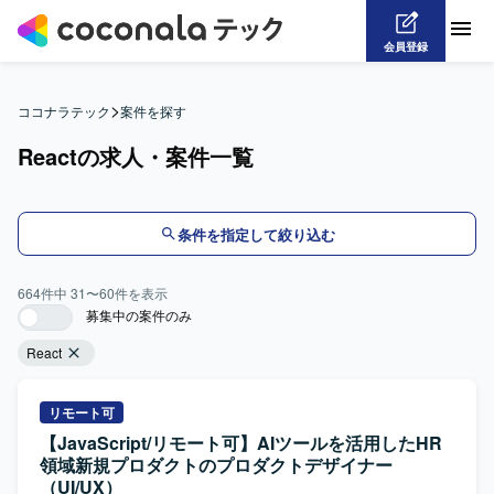
会員登録
>
ココナラテック
案件を探す
Reactの求人・案件一覧
条件を指定して絞り込む
664
件中
31
〜
60
件を表示
募集中の案件のみ
React
リモート可
【JavaScript/リモート可】AIツールを活用したHR
領域新規プロダクトのプロダクトデザイナー
（UI/UX）