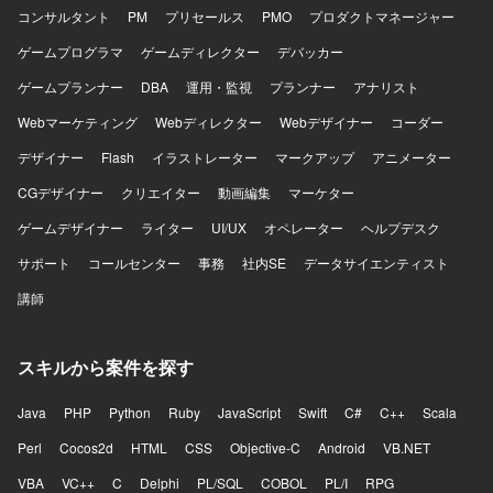
コンサルタント
PM
プリセールス
PMO
プロダクトマネージャー
ゲームプログラマ
ゲームディレクター
デバッカー
ゲームプランナー
DBA
運用・監視
プランナー
アナリスト
Webマーケティング
Webディレクター
Webデザイナー
コーダー
デザイナー
Flash
イラストレーター
マークアップ
アニメーター
CGデザイナー
クリエイター
動画編集
マーケター
ゲームデザイナー
ライター
UI/UX
オペレーター
ヘルプデスク
サポート
コールセンター
事務
社内SE
データサイエンティスト
講師
スキルから案件を探す
Java
PHP
Python
Ruby
JavaScript
Swift
C#
C++
Scala
Perl
Cocos2d
HTML
CSS
Objective-C
Android
VB.NET
VBA
VC++
C
Delphi
PL/SQL
COBOL
PL/I
RPG