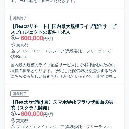
す。 PG工程をご担当いただきます。
募集終了
【React/リモート】国内最大規模ライブ配信サービ
スプロジェクトの案件・求人
600,000
〜
円/月
東京都
フロントエンドエンジニア
(業務委託・フリーランス)
React
国内最大規模のライブ配信サービスにて体制強化のための
増員の募集となります。 安定した配信環境を提供するため
にあらゆる新しい技術を取り入れているので、 非常に幅広
い技術を経験することが可能です。
募集終了
【React /元請け直】スマホWebブラウザ画面の実
装（スクラム開発）
600,000
〜
円/月
東京都
フロントエンドエンジニア
(業務委託・フリーランス)