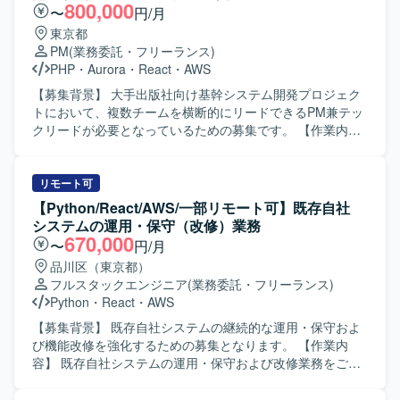
トエンドからAPI構築まで幅広い工程に携わることができ、
修や、技術的負債の解消にも取り組んでいただきます。
800,000
〜
円/月
技術スキルとコミュニケーションスキルの双方を高められ
【求める人物像】 仕様の不足などを自ら補い、プロジェク
東京都
る環境です。 【開発環境】 ReactおよびNode.jsを中心とし
トを主体的に推進することにやりがいを感じる方を求めて
PM
(業務委託・フリーランス)
た開発環境にて、ヘッドレスCMS（Contentful）および既存
います。 トレンドだけにとらわれず、メリット・デメリッ
PHP
・
Aurora
・
React
・
AWS
SiteCore環境からの移行を行います。 CI/CD環境を活用し
トを比較して根拠を持った技術選定・設計ができる方を歓
た開発プロセスのもと、グローバルチームと連携しながら
迎します。 バックエンド（Laravel）のコードを必要に応じ
【募集背景】 大手出版社向け基幹システム開発プロジェク
開発を進めてまいります。
て読み解き、連携しながらAPI実装などをスムーズに進めら
トにおいて、複数チームを横断的にリードできるPM兼テッ
れる方を求めています。 稼働中のサービスへの影響を見極
クリードが必要となっているための募集です。 【作業内
め、システムを安全に保ちながら着実に実装を行える方に
容】 3チームの全体進捗管理およびリソース調整を行ってい
適したポジションです。 【ポジションの魅力】 障害福祉領
ただきます。 ユーザーとの要件定義および折衝を担当して
域向けのSaaS開発に携わることで、社会的意義の高いサー
いただきます。 コードレビューを含む技術的な品質管理を
リモート可
ビスの価値向上に貢献できるポジションです。 フロントエ
行っていただきます。 テストシナリオの策定・管理を実施
【Python/React/AWS/一部リモート可】既存自社
ンドの設計から実装、運用まで一気通貫で関われるため、
していただきます。 【求める人物像】 技術とマネジメント
システムの運用・保守（改修）業務
裁量を持って技術選定やアーキテクチャ設計に関与してい
の両面からプロジェクトをリードできる方を求めていま
670,000
〜
円/月
ただけます。 既存プロダクトの改善や技術的負債の解消に
す。 複数チームと円滑にコミュニケーションを取りなが
品川区（東京都）
も取り組めるため、中長期的なプロダクト品質向上に寄与
ら、課題解決に主体的に取り組める方を歓迎いたします。
フルスタックエンジニア
(業務委託・フリーランス)
できる環境です。 【開発環境】 フロントエンドは
【ポジションの魅力】 大規模な基幹システム開発におい
Python
・
React
・
AWS
React/TypeScript/reduxを用いた環境で開発を行います。 バ
て、3チームを横断するPM兼テックリードとして上流から
ックエンドにはLaravelが用いられており、必要に応じてコ
品質管理まで一貫して関わることができます。 PHPやGoを
【募集背景】 既存自社システムの継続的な運用・保守およ
ードを読み解きながらAPIとの連携を行います。 コーディン
中心とした技術スタックに加え、モダンなインフラ環境に
び機能改修を強化するための募集となります。 【作業内
グAIツールを活用した開発スタイルが推奨されている環境
も触れながら、技術的リードとマネジメント経験を同時に
容】 既存自社システムの運用・保守および改修業務をご担
です。
積むことができます。 【開発環境】 言語：PHP、Go、
当いただきます。ソースコード解析を行い仕様書を再構築
TypeScript フレームワーク：Gin、GORM、Node.js、
していただきます。ビジネスロジックの抽出・整理を行っ