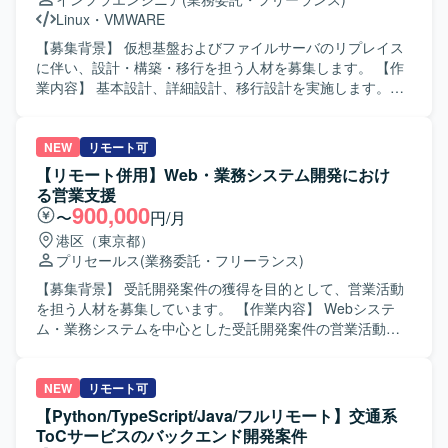
Linux
・
VMWARE
【募集背景】 仮想基盤およびファイルサーバのリプレイス
に伴い、設計・構築・移行を担う人材を募集します。 【作
業内容】 基本設計、詳細設計、移行設計を実施します。仮
想基盤およびファイルサーバの構築、テスト、移行、DR試
験を担当します。システム構成図や運用定義書などのドキ
ュメントを作成します。 【求める人物像】 自ら能動的にタ
NEW
リモート可
スクに取り組める方を求めています。周囲と良質なコミュ
【リモート併用】Web・業務システム開発におけ
ニケーションを取りながら物事を進められる方を歓迎しま
る営業支援
す。 【ポジションの魅力】 基本設計から構築、移行、DR
900,000
〜
円/月
試験まで一連の工程に携わることができます。 【開発環
港区（東京都）
境】 vSphere、Linux、Windows、VLAN、ルーティング、
プリセールス
(業務委託・フリーランス)
Active Directory、PureStorage、Veeamを使用します。
【募集背景】 受託開発案件の獲得を目的として、営業活動
を担う人材を募集しています。 【作業内容】 Webシステ
ム・業務システムを中心とした受託開発案件の営業活動全
般をご担当いただきます。法人顧客への課題ヒアリング、
開発ニーズの発掘、顧客要望の整理、社内技術チームと連
携した提案内容の具体化を行います。あわせて、提案活
NEW
リモート可
動、見積調整、クロージング対応、新規顧客開拓および既
【Python/TypeScript/Java/フルリモート】交通系
存顧客深耕による案件創出を推進していただきます。 【求
ToCサービスのバックエンド開発案件