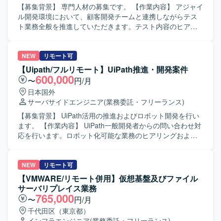
【募集背景】 専門人材の募集です。 【作業内容】 アジャイ
ル開発環境において、顧客開発チームと連携しながらテス
ト業務全般を推進していただきます。テスト内容のヒアリ
ングや要件確認、テストプロセスおよび品質改善の提案、
テスト計画から実行までを担当します。日本側では計画・
設計・進捗品質管理・顧客報告・改善提案を主に担当し、
NEW
リモート可
オフショアメンバーの管理や指示出しも行います。 【求め
【Uipath/フルリモート】UiPath推進・開発案件
る人物像】 AI等の最新技術に関心を持ち、効率化を工夫で
600,000
〜
円/月
きる方を求めています。 【ポジションの魅力】 顧客との直
日本国外
接的なコミュニケーションを通じて、テストプロセスや品
サーバサイドエンジニア
(業務委託・フリーランス)
質改善の提案を主導できます。 【開発環境】 アジャイル開
発体制です。バージョン管理にはGit、コミュニケーション
【募集背景】 UiPath活用の推進およびロボット開発を行い
にはSlack、Teams等を使用します。テスト管理ツール・
ます。 【作業内容】 UiPath一般開発者からの問い合わせ対
BTS（Jira等）、テスト自動化ツール、AI活用による効率化
応を行います。ロボット化可能な業務のヒアリングおよび
を取り入れています。
開発を行います。UiPath Autopilotを用いたロボット作成の
検証およびマニュアル化を行います。 【求める人物像】
【ポジションの魅力】 UiPath Autopilotを活用したロボット
NEW
リモート可
作成の検証に携われます。 【開発環境】 UiPath、UiPath
【VMWARE/リモート併用】仮想基盤及びファイル
Autopilotを使用します。
サーバリプレイス業務
765,000
〜
円/月
千代田区（東京都）
インフラエンジニア
(業務委託・フリーランス)