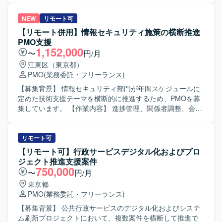
ていただきます。ネットワークやサーバなどのインフラ領
域の調達において、要件の策定、仕様書の作成、調達後の
NEW
リモート可
ベンダーコントロールなどを発注者の立場でお客様支援と
【リモート併用】情報セキュリティ施策の横断推進
して実施していただきます。具体的には、官公庁における
PMO支援
システム調達プロセスに必要な資料作成、調達仕様書や上
1,152,000
〜
円/月
位レビュー者向け説明資料の作成、ベンダーコントロール
江東区（東京都）
や成果物評価などを行っていただきます。 【求める人物
PMO
(業務委託・フリーランス)
像】 インフラの知見を持ち、ITコンサルとして立ち回るこ
とができる方を求めています。お客様とコミュニケーショ
【募集背景】 情報セキュリティ部門が年間スケジュールに
ンをとり、要望を的確にヒアリングして資料に落とし込め
定めた技術支援テーマを横断的に推進するため、PMOを募
る方、前向きに作業に取り組める方にマッチするポジショ
集しています。 【作業内容】 進捗管理、関係者調整、会議
ンです。 【ポジションの魅力】 官公庁向けのシステム調達
運営、資料・成果物の作成を担当します。セキュリティレ
という大規模かつ公共性の高いプロジェクトにおいて、発
ビューの実施・モニタリング、技術者向け教育の運営、技
注者側支援として上流から関わることができます。インフ
術基準整備、電子メール誤送信対策、シンクライアント利
リモート可
ラの知見を活かしつつ、ITコンサルやプリセールス的な経
用展開、SBOM導入検討、各種申請・ツール改善の推進を
【リモート可】行政サービスデジタル化およびプロ
験を積むことができ、ベンダーコントロールや仕様策定な
行います。 【求める人物像】 関係者と円滑にコミュニケー
ジェクト推進支援案件
ど上流工程のスキルを高められます。 【開発環境】 ネット
ションを取り、会議のファシリテーションや資料作成を主
750,000
〜
円/月
ワーク、サーバ、ストレージなどインフラ基盤を対象とし
体的に進められる方を求めています。 【ポジションの魅
東京都
たシステム調達プロジェクトとなります。
力】 複数の情報セキュリティ施策を横断的に推進し、組織
PMO
(業務委託・フリーランス)
全体のセキュリティ向上に貢献できるポジションです。
【開発環境】 情報セキュリティ施策に関するレビュー、教
【募集背景】 公共行政サービスのデジタル化およびシステ
育、規程整備、ツール導入・改善を行います。
ム刷新プロジェクトにおいて、複数案件を横断して推進で