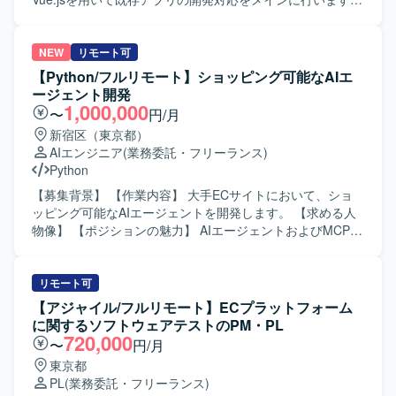
【求める人物像】 【ポジションの魅力】 電子書籍アプリの
再構築および既存アプリ開発に携われます。 【開発環境】
Ruby、JavaScript、Vue.js、Backbone.jsを使用します。
NEW
リモート可
【Python/フルリモート】ショッピング可能なAIエ
ージェント開発
1,000,000
〜
円/月
新宿区（東京都）
AIエンジニア
(業務委託・フリーランス)
Python
【募集背景】 【作業内容】 大手ECサイトにおいて、ショ
ッピング可能なAIエージェントを開発します。 【求める人
物像】 【ポジションの魅力】 AIエージェントおよびMCPサ
ーバ開発に携わることができます。 【開発環境】 Python、
LangChain、AutoGen、MCPサーバを使用します。
リモート可
【アジャイル/フルリモート】ECプラットフォーム
に関するソフトウェアテストのPM・PL
720,000
〜
円/月
東京都
PL
(業務委託・フリーランス)