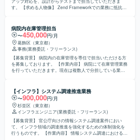
アップ対応を、設計からテストまで担当していただきま
す。 【求める人物像】 Zend Frameworkでの業務に抵抗が
なく、開発プロジェクトでのリーダー経験をお持ちの方を
求めています。 【ポジションの魅力】 予約システムを利用
したポータルサイト開発に携わっていただけます。 【開発
病院内在庫管理担当
環境】 LAMP環境、PHP、Zend Frameworkを使用します。
450,000
〜
円/月
葛飾区（東京都）
事務
(業務委託・フリーランス)
【募集背景】 病院内の在庫管理を専任で担当いただける方
を募集しております。 【作業内容】 病院にて在庫管理業務
を行っていただきます。現在は複数人で分担している業務
を、在庫管理担当者として一元的にご対応いただきます。
【求める人物像】 主体的に業務に取り組み、指示待ちにな
らずに動ける方を求めております。院内の各担当者と円滑
【インフラ】システム調達推進業務
なコミュニケーションを取りながら、細かい作業にも丁寧
900,000
〜
円/月
に取り組んでいただける方が望ましいです。 【ポジション
杉並区（東京都）
の魅力】 病院内の在庫管理業務を専任としてお任せいただ
インフラエンジニア
(業務委託・フリーランス)
けるポジションのため、業務フローの改善や効率化に主体
的に関わっていただくことができます。 【開発環境】 開発
【募集背景】 官公庁向けの情報システム調達案件におい
業務は想定しておりません。
て、インフラ領域の調達推進を強化するための体制強化を
行うものです。 【作業内容】 情報システム調達における仕
様書及び付随資料の作成とベンダーコントロールを担当し