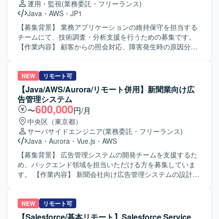
運用・監視
(業務委託・フリーランス)
Java
・
AWS
・
JP1
【募集背景】 業務アプリケーションの維持保守を担当する
チームにて、技術調査・分析支援を行うための募集です。
【作業内容】 顧客からの照会対応、障害発生時の原因分
析、システムの運用保守作業を担当します。 問い合わせ内
容および障害事象の調査、ログ解析によるアラート内容分
析、障害時の事象整理および復旧対応、障害報告書の作成
NEW
リモート可
を行います。 保守ベンダーとの調査依頼や業務上のやり取
【Java/AWS/Aurora/リモート併用】新聞業向け広
り、月次報告資料の作成、依頼事項に対する調査、チーム
告管理システム
内定例会での作業報告および議事録作成を行います。 【求
600,000
〜
円/月
める人物像】 チームメンバーとして、関係者と円滑にコミ
中央区（東京都）
ュニケーションを取りながら主体的に運用保守へ取り組め
サーバサイドエンジニア
(業務委託・フリーランス)
る方を求めています。 【ポジションの魅力】 複数システム
Java
・
Aurora
・
Vue.js
・
AWS
を横断した運用保守や、障害調査・分析、保守ベンダーと
の連携を通じて、幅広い実務経験を積むことができます。
【募集背景】 広告管理システムの開発チームを支援するた
【開発環境】 AWS、FJcloud-V、Redmine、JP1、Java、
め、バックエンド領域を担当いただける方を募集していま
Bash、Excelを使用します。
す。 【作業内容】 新聞会社向け広告管理システムの設計・
実装を担当いただきます。バックエンド領域を中心に、設
計から結合試験まで対応いただきます。 【求める人物像】
チームで円滑に連携し、状況に応じて柔軟に対応できる方
NEW
リモート可
を求めています。 【ポジションの魅力】 広告管理システム
【Salesforce/基本リモート】Salesforce Service