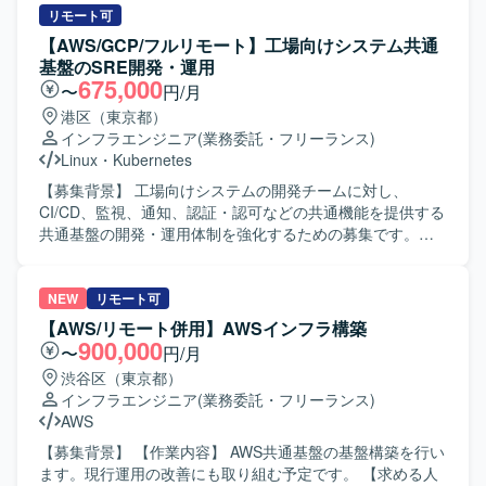
各種テストを担当します。 【求める人物像】 最新技術やア
リモート可
ーキテクチャを活用したスピード感のある開発に意欲的な
【AWS/GCP/フルリモート】工場向けシステム共通
方を求めています。 【ポジションの魅力】 大規模ECサイ
基盤のSRE開発・運用
トを最新テクノロジーで成長させる開発を経験できます。
675,000
〜
円/月
技術力を磨けるプロジェクトです。 【開発環境】 Webシス
港区（東京都）
テムではJava、Springなどの各種フレームワークを使用し
インフラエンジニア
(業務委託・フリーランス)
ます。ネイティブアプリではObjective-C、Java、C#を使用
Linux
・
Kubernetes
します。データベースはOracle、Redis、Hbase、Solr、
MariaDBなどを使用し、インフラ基盤はOpenStackです。
【募集背景】 工場向けシステムの開発チームに対し、
CI/CD、監視、通知、認証・認可などの共通機能を提供する
共通基盤の開発・運用体制を強化するための募集です。
【作業内容】 工場向けシステムの開発チーム向けに、
CI/CD、監視、通知、認証・認可などの共通機能を提供する
共通基盤の開発・運用を担当していただきます。開発チー
NEW
リモート可
ムの生産性向上や開発効率の改善を目的として、SRE領域
【AWS/リモート併用】AWSインフラ構築
を中心とした基盤の設計・構築・改善に携わっていただき
900,000
〜
円/月
ます。業務では要件を満たすためにOSSを積極的に活用し
渋谷区（東京都）
ており、各種OSSの調査・検証から導入、運用改善まで幅
インフラエンジニア
(業務委託・フリーランス)
広く担当していただきます。 【求める人物像】 新しい技術
AWS
やOSSに興味を持ち、自ら主体的に調査・検証を進められ
る方を求めています。 【ポジションの魅力】 オンプレミス
【募集背景】 【作業内容】 AWS共通基盤の基盤構築を行い
およびGCP、AWSといったマルチクラウド環境上で、
ます。現行運用の改善にも取り組む予定です。 【求める人