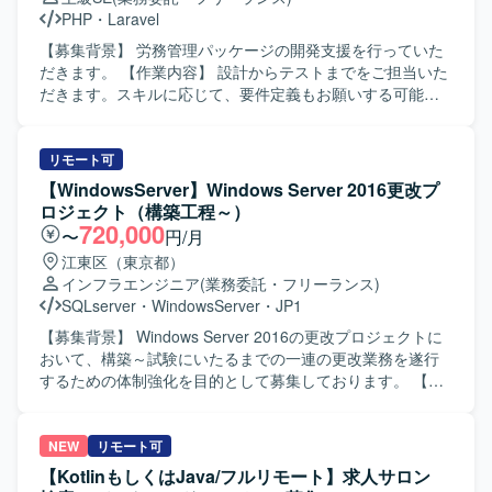
発環境】 AWSを活用したインフラ環境です。
PHP
・
Laravel
【募集背景】 労務管理パッケージの開発支援を行っていた
だきます。 【作業内容】 設計からテストまでをご担当いた
だきます。スキルに応じて、要件定義もお願いする可能性
があります。 【求める人物像】 スキルに応じて要件定義に
も対応できる方を求めています。 【ポジションの魅力】 労
務管理パッケージ開発において、設計からテストまで幅広
リモート可
い工程に携わることができます。 【開発環境】 PHP、
【WindowsServer】Windows Server 2016更改プ
Laravelを使用します。
ロジェクト（構築工程～）
720,000
〜
円/月
江東区（東京都）
インフラエンジニア
(業務委託・フリーランス)
SQLserver
・
WindowsServer
・
JP1
【募集背景】 Windows Server 2016の更改プロジェクトに
おいて、構築～試験にいたるまでの一連の更改業務を遂行
するための体制強化を目的として募集しております。 【作
業内容】 Windows Server 2016の更改プロジェクトに参画
し、10月から開始される構築工程から試験工程までの一連
の更改業務をご担当いただきます。現行システム環境を踏
NEW
リモート可
まえたサーバの設計・構築や、更改に伴う各種設定変更、
【KotlinもしくはJava/フルリモート】求人サロン
動作検証や試験実施などを行っていただきます。 【求める