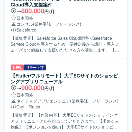
の開発において、バックエンド領域の設計・実装を担うこ
Cloud導入支援案件
とができます。 【開発環境】 Java 21以上、Quarkus、Vue
800,000
〜
円/月
3、Nuxt 4、AWS、Amazon Aurora（PostgreSQL）、
日本国外
Cognito、OpenAPI、コンテナを使用します。
コンサル
(業務委託・フリーランス)
Salesforce
【募集背景】 Salesforce Sales Cloud環境へSalesforce
Service Cloudを導入するため、要件定義から設計・導入フ
ェーズまで継続して支援いただける方を募集します。 【作
業内容】 既存の外部Webサイト上のフォームからメールで
受信する情報をもとに、Service Cloud上でケース管理を行
う仕組みを構築します。要件定義後半から参画し、設計・
NEW
リモート可
導入、開発、テスト、UAT支援を行っていただきます。
【Flutter/フルリモート】大手ECサイトのショッピ
【求める人物像】 顧客との折衝や要件ヒアリングを通じ
ングアプリリニューアル
て、関係者と円滑に連携できる方を求めています。 【ポジ
900,000
〜
円/月
ションの魅力】 数百名規模を想定したSalesforce Service
日本国外
Cloud導入において、要件定義から本番導入まで一貫して携
ネイティブアプリエンジニア
(業務委託・フリーランス)
わることができます。 【開発環境】 Salesforce Sales
Dart
・
Flutter
Cloud、Salesforce Service Cloudを利用します。
【募集背景】 【作業内容】 大手ECサイトのショッピング
アプリリニューアルを担当していただきます。 【求める人
物像】 【ポジションの魅力】 大手ECサイトのショッピン