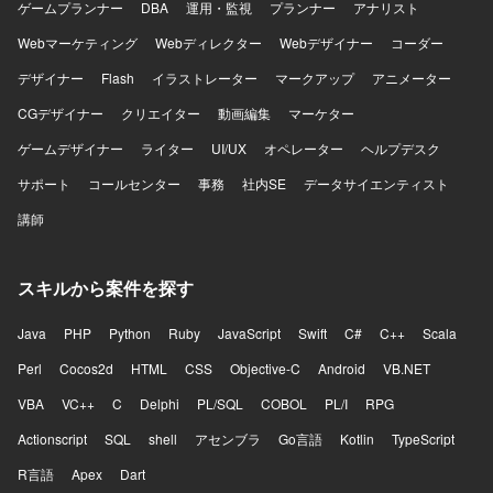
境】 TypeScript / Python を用いた開発環境となります。フ
ゲームプランナー
DBA
運用・監視
プランナー
アナリスト
ロントエンドは React、バックエンドは FastAPI を採用し
Webマーケティング
Webディレクター
Webデザイナー
コーダー
ています。インフラは AWS(S3 / ECS / Batch) と Docker、
GitHub を利用し、ffmpeg / OpenCV による動画処理連携を
デザイナー
Flash
イラストレーター
マークアップ
アニメーター
行っています。
CGデザイナー
クリエイター
動画編集
マーケター
ゲームデザイナー
ライター
UI/UX
オペレーター
ヘルプデスク
サポート
コールセンター
事務
社内SE
データサイエンティスト
講師
スキルから案件を探す
Java
PHP
Python
Ruby
JavaScript
Swift
C#
C++
Scala
Perl
Cocos2d
HTML
CSS
Objective-C
Android
VB.NET
VBA
VC++
C
Delphi
PL/SQL
COBOL
PL/I
RPG
Actionscript
SQL
shell
アセンブラ
Go言語
Kotlin
TypeScript
R言語
Apex
Dart