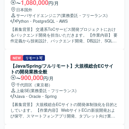
める人物像】 顧客の課題や要望を整理し、社内技術チーム
1,080,000
〜
円/月
と連携しながら提案を推進できる方を求めています。 【ポ
日本国外
ジションの魅力】 中堅～大手企業、SIer、事業会社などに
サーバサイドエンジニア
(業務委託・フリーランス)
対し、受託開発案件の創出から提案、クロージングまで一
Python
・
PostgreSQL
・
AWS
貫して携わることができます。 【開発環境】 Webシステ
ム・業務システムの受託開発を対象とします。
【募集背景】 交通系ToCサービス開発プロジェクトにおけ
るバックエンド開発を担当いただきます。 【作業内容】 要
件定義から技術設計、バックエンド開発、DB設計、SQL実
装、パフォーマンスチューニング、プロダクトリリース対
応を担当いただきます。 【求める人物像】 【ポジションの
魅力】 交通系のToC向けサービス開発に携わることができ
NEW
リモート可
ます。 【開発環境】 Python、TypeScript、Java、
【Java/Spring/フルリモート】大規模総合ECサイ
PostgreSQL、Oracle、SQL Server、BigQuery、AWS、
トの開発業務全般
GCP、Azure、Terraformを使用します。
900,000
〜
円/月
千代田区（東京都）
上級SE
(業務委託・フリーランス)
Java
・
Oracle
・
Spring
【募集背景】 大規模総合ECサイトの開発体制強化を目的と
しています。 【作業内容】 WebサイトECの新規開発およ
び保守、スマートフォンアプリ開発、タブレット向け業務
アプリ開発、クラウド・ビッグデータ関連の開発を担当し
ます。 要件整理、仕様調整、基本設計、詳細設計、製造、