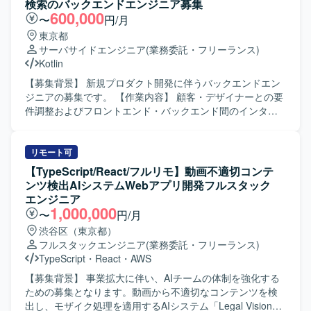
検索のバックエンドエンジニア募集
人物像】 サーバ更改プロジェクトにおいて主体的に業務を
600,000
〜
円/月
進めていただける方を求めております。関係者と連携しな
東京都
がら課題整理や調整を行い、安定したシステム稼働に向け
サーバサイドエンジニア
(業務委託・フリーランス)
て責任感を持って取り組んでいただける方が望ましいで
Kotlin
す。 【ポジションの魅力】 Windows Serverを中心とした
インフラ構築から試験までの工程を一貫してご担当いただ
【募集背景】 新規プロダクト開発に伴うバックエンドエン
けますので、更改案件における実務経験を幅広く積むこと
ジニアの募集です。 【作業内容】 顧客・デザイナーとの要
ができます。現行システム環境に関する各種プロダクトに
件調整およびフロントエンド・バックエンド間のインター
触れながら、インフラエンジニアとしてのスキル向上が期
フェース調整を行います。Webアプリケーション開発にお
待できるポジションです。 【開発環境】 OS：Windows
ける設計からリリースまでの各工程を担当し、成果物の相
Server 運用・監視：JP1（Base、AJS3、PFM、NETM）
互レビューを実施します。 【求める人物像】 新規プロダク
リモート可
セキュリティ：ESET DB：SQL Server ファイル転送：
ト開発の不確実性を前向きに捉え、周囲と協業しながらチ
【TypeScript/React/フルリモ】動画不適切コンテ
HULFT バックアップ：Windows標準、TSM
ーム全体のパフォーマンス最大化を図れる方を求めます。
ンツ検出AIシステムWebアプリ開発フルスタック
自ら情報をキャッチアップし、能動的に業務を進め、改善
エンジニア
提案を行える方を歓迎します。関係者と意思疎通を図りな
1,000,000
〜
円/月
がらタスクを明確化し、顧客にわかりやすい言葉で説明で
渋谷区（東京都）
きる方を求めます。 【ポジションの魅力】 新規プロダクト
フルスタックエンジニア
(業務委託・フリーランス)
開発において、要件定義からリリースまで一連の開発工程
TypeScript
・
React
・
AWS
に携われます。 【開発環境】 KotlinまたはJava、SQLを用
いたWebアプリケーション開発です。
【募集背景】 事業拡大に伴い、AIチームの体制を強化する
ための募集となります。動画から不適切なコンテンツを検
出し、モザイク処理を適用するAIシステム「Legal Vision」