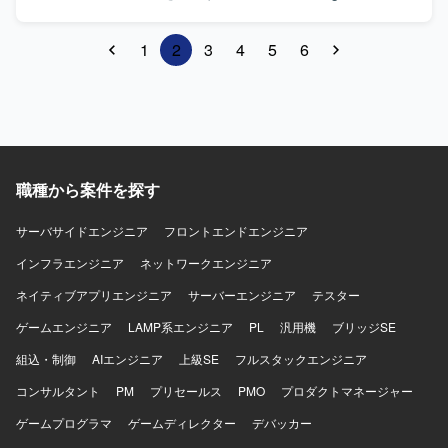
のWebアプリケーション開発・運用を推進していただきま
す。 【作業内容】 React による動画編集UI(プレビュー・タ
1
2
3
4
5
6
イムライン・セグメンテーション編集等)の設計・開発を行
っていただきます。FastAPI によるAPIサーバーの設計・開
発・運用や、AWS Batch / S3 を用いた動画処理パイプライ
ンとのシームレスな連携を担当していただきます。セグメ
ンテーション結果(ポリゴン)の可視化・編集機能の実装、モ
ザイク動画生成のワーカー連携・ジョブステータス管理、
既存システムのパフォーマンスやUXの改善・最適化なども
職種から案件を探す
行っていただきます。AIチームおよびプロダクト開発チー
ムと連携しながら機能開発を進めていただきます。 【求め
サーバサイドエンジニア
る人物像】 自ら課題を発見し、主体的に提案・改善を行い
フロントエンドエンジニア
ながらプロダクトの成長に関わっていただける方を求めて
インフラエンジニア
ネットワークエンジニア
います。動画処理やAI連携など新しい技術領域に積極的に
挑戦し、チームと協力して開発を推進できる方が望ましい
ネイティブアプリエンジニア
サーバーエンジニア
テスター
です。 【ポジションの魅力】 少数精鋭の開発体制の中で、
ゲームエンジニア
LAMP系エンジニア
PL
汎用機
ブリッジSE
フロントエンドからバックエンド、インフラまで一貫して
関わることができるポジションです。動画処理やAI推論と
組込・制御
AIエンジニア
上級SE
フルスタックエンジニア
連携した先進的なプロダクト開発に携わりながら、ユーザ
コンサルタント
ーであるクリエイターに直結する価値提供を行うことがで
PM
プリセールス
PMO
プロダクトマネージャー
きます。プロダクトの成長フェーズにおいて、技術選定や
ゲームプログラマ
ゲームディレクター
デバッカー
アーキテクチャ設計にも関与できる環境です。 【開発環