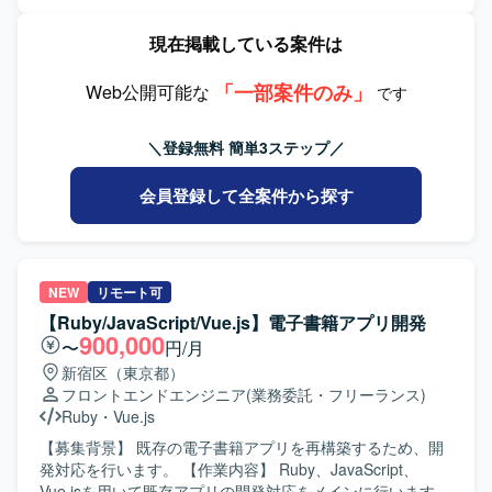
グアプリリニューアルに携わることができます。 【開発環
境】 Flutterを使用します。
現在掲載している案件は
「一部案件のみ」
Web公開可能な
です
＼登録無料 簡単3ステップ／
会員登録して全案件から探す
NEW
リモート可
【Ruby/JavaScript/Vue.js】電子書籍アプリ開発
900,000
〜
円/月
新宿区（東京都）
フロントエンドエンジニア
(業務委託・フリーランス)
Ruby
・
Vue.js
【募集背景】 既存の電子書籍アプリを再構築するため、開
発対応を行います。 【作業内容】 Ruby、JavaScript、
Vue.jsを用いて既存アプリの開発対応をメインに行います。