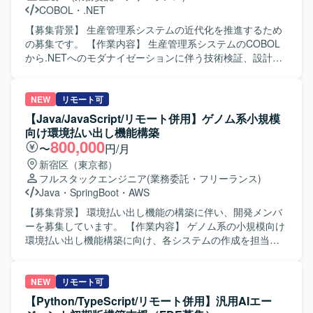
COBOL
・
.NET
【募集背景】 生産管理系システムの近代化を推進するため
の募集です。 【作業内容】 生産管理系システムのCOBOL
から.NETへのモダナイゼーションに伴う技術検証、設計、
実装、試験を一貫してご担当いただきます。AI駆動開発ツ
ールを活用して開発を推進していただきます。 【求める人
物像】 顧客との折衝を円滑に進められる方を求めていま
NEW
リモート可
す。 【ポジションの魅力】 AI駆動開発を活用し、レガシー
【Java/JavaScript/リモート併用】ゲノム系小規模
システムの近代化に一貫して携わることができます。 【開
向け環境払い出し機能構築
発環境】 COBOL、.NET（VB.NET／C#）、各種AI駆動開発
800,000
〜
円/月
ツールを使用します。
新宿区（東京都）
フルスタックエンジニア
(業務委託・フリーランス)
Java
・
SpringBoot
・
AWS
【募集背景】 環境払い出し機能の構築に伴い、開発メンバ
ーを募集しています。 【作業内容】 ゲノム系の小規模向け
環境払い出し機能構築に向け、各システムの作成を担当し
ていただきます。フロントエンド、API、詳細設計、開発、
テストに携わっていただきます。TDDおよびAIを活用した
設計・開発も予定しています。 【求める人物像】 自力で調
NEW
リモート可
査し、必要に応じて周囲へ確認しながら対応できる方を求
【Python/TypeScript/リモート併用】汎用AIエー
めています。新しい技術を吸収し、柔軟に対応できる方を