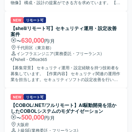
DockerやKubernetes、OpenShift、Anthos、K3sなどコンテ
物像】 構成・設計の提案ができる方を求めています。 【ポ
ナ技術を活用した共通基盤の設計・構築・運用に携わるこ
ジションの魅力】 AWS共通基盤の構築および運用改善に携
とができます。VictoriaMetricsやGrafana、Backstage、
わることができます。 【開発環境】 AWS
Rancher、VaultなどのOSSを活用しながら、SREやプラッ
CloudFormation、Terraform、IAM、WAF、Security Hub、
NEW
リモート可
トフォームエンジニアリングの知見を深めることができま
Amazon GuardDuty、CloudWatchを使用します。
【shell/リモート可】セキュリティ運用・設定改善
す。 【開発環境】 インフラ基盤：オンプレミス、GCP、
案件
AWS コンテナ：Docker、Kubernetes、OpenShift、
630,000
〜
円/月
Anthos、K3s OS：Linux バージョン管理：GitLab 使用技
千代田区（東京都）
術：VictoriaMetrics、Grafana、Backstage、Rancher、
インフラエンジニア
(業務委託・フリーランス)
Vaultなどを利用しています。
shell
・
Office365
【募集背景】 セキュリティ運用・設定経験を持つ技術者を
募集しています。 【作業内容】 セキュリティ関連の運用作
業を担当します。セキュリティソフトの設定改善を行いま
す。 【求める人物像】 【ポジションの魅力】 セキュリティ
運用および設定改善の実務経験を活かせます。 【開発環
境】 Microsoft 365、PowerShellを使用します。
NEW
リモート可
【COBOL/.NET/フルリモート】AI駆動開発を活か
したCOBOLシステムのモダナイゼーション
500,000
〜
円/月
大阪府
上級SE
(業務委託・フリーランス)