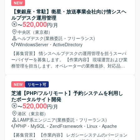
としたWebアプリケーション・AIエージェント開発環境を
Actions、Terraformを利用します。
NEW
想定しております。クラウドインフラ上での開発・運用を
【東銀座・常駐】衛星・放送事業会社向け情シスヘ
前提とした構成を予定しております。
ルプデスク運用管理
520,000
〜
円/月
中央区（東京都）
ヘルプデスク
(業務委託・フリーランス)
WindowsServer
・
ActiveDirectory
【募集背景】 情シスヘルプデスクの運用管理を担うスーパ
ーバイザーを募集します。 【作業内容】 現場運営および業
務管理を担当します。オペレーターの業務進捗、対応品
質、工数の管理を行います。問い合わせ対応ログの確認、
エスカレーション判断、KPIの集計・分析、報告資料の作成
を行います。定例報告、課題共有、改善提案、新人受入
NEW
リモート可
れ、OJT、メンバー育成、FAQ・マニュアル・対応フロー
芝浦【PHP/フルリモート】予約システムを利用し
の整備、運用改善、トラブル時の状況整理・報告・リカバ
たポータルサイト開発
リ調整を行います。 【求める人物像】 業務上の課題を整理
520,000
〜
円/月
し、改善に取り組める方を求めます。 【ポジションの魅
港区（東京都）
力】 ヘルプデスク運用の現場管理から改善提案、メンバー
LAMP系エンジニア
(業務委託・フリーランス)
育成まで幅広く携わることができます。 【開発環境】
PHP
・
MySQL
・
ZendFramework
・
Linux
・
Apache
Windows 11、Active Directory、Microsoft 365、Intuneを使
用します。
【募集背景】 【作業内容】 レガシーシステムのバージョン