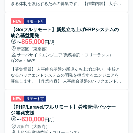
きる体制を強化するための募集です。 【作業内容】 大手コ
ンサルティングファームが参画する公共行政サービス変革
およびシステム刷新プロジェクトにおいて、複数プロジェ
クトを横断した課題管理とプロジェクト推進をご担当いた
NEW
リモート可
だきます。 ・複数プロジェクトにおける潜在課題やスコー
【Go/フルリモート】新規立ち上げERPシステムの
プアウト要素の検知・整理を行います。 ・課題解決および
統合基盤開発
次フェーズに向けた検討資料やドキュメントを作成しま
855,000
〜
円/月
す。 ・クライアントとのディスカッションを通じて改善提
新宿区（東京都）
案を行います。 ・プロジェクト全体の推進およびデリバリ
サーバサイドエンジニア
(業務委託・フリーランス)
ー支援を行います。 【求める人物像】 役職者を含む多様な
Go
・
AWS
ステークホルダーと臆することなくコミュニケーションが
できる方を求めています。 自ら課題を見つけ、主体的に解
【募集背景】 人事統合基盤の新規立ち上げに伴い、中核と
決に向けて推進できる方を歓迎いたします。 【ポジション
なるバックエンドシステムの開発を担当するエンジニアを
の魅力】 公共DX領域における大規模プロジェクトに参画
募集します。 【作業内容】 人事統合基盤のバックエンドシ
し、複数プロジェクトを横断した上流工程に携わることが
ステムにおける設計・実装を担当していただきます。大量
できます。 行政サービスのデジタル化を通じて社会的イン
の人事データを扱う高トラフィック環境に対応したシステ
パクトの大きい変革に関わることができ、コンサルティン
ムを構築します。Webhook等の到達保証を伴う非同期連携
NEW
リモート可
グスキルやプロジェクト推進力を高められるポジションで
や、マイクロサービス間連携を含む信頼性の高いAPI基盤を
【PHP/Laravel/フルリモート】労務管理パッケー
す。 【開発環境】 業務特性上、特定の技術スタックに依存
構築します。 【求める人物像】 信頼性の高いシステム設
ジ開発支援
しないコンサルティング・PMO支援が中心となります。
計・実装に主体的に取り組める方を求めています。 【ポジ
630,000
〜
円/月
ションの魅力】 新規立ち上げの人事統合基盤において、中
吹田市（大阪府）
核となるバックエンドシステムの開発に携われます。 【開
上級SE
(業務委託・フリーランス)