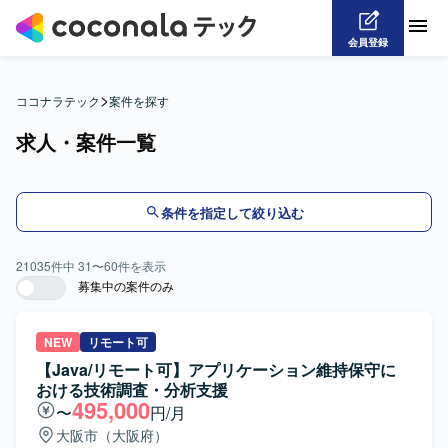
会員登録
>
ココナラテック
案件を探す
求人・案件一覧
条件を指定して絞り込む
21035
件中
31
〜
60
件を表示
募集中の案件のみ
NEW
リモート可
【Java/リモート可】アプリケーション維持保守に
おける技術調査・分析支援
495,000
〜
円/月
大阪市（大阪府）