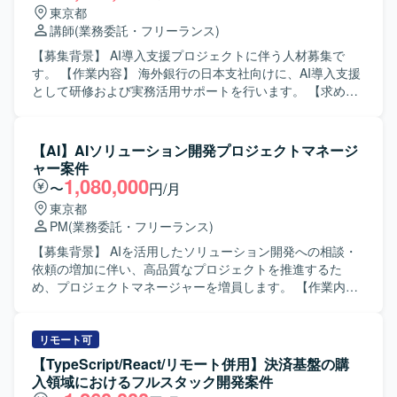
を想定しております。ドメイン知識や業務ロジックを素早
す。 【求める人物像】 自発的にタスクを遂行し、不明点を
東京都
くキャッチアップし、設計に落とし込める方、品質課題や
積極的に確認・情報収集できる方を求めます。他メンバー
講師
(業務委託・フリーランス)
ボトルネックを自発的に発見し、解決までの道筋を示せる
と協力し、セキュリティルールを遵守して業務に取り組め
方にご活躍いただけます。 【ポジションの魅力】 経理向け
る方を歓迎します。 【ポジションの魅力】 経験豊富な有識
【募集背景】 AI導入支援プロジェクトに伴う人材募集で
SaaSの追加機能および新規システム開発において、設計フ
者のサポートを受けながら業務に携わることができます。
す。 【作業内容】 海外銀行の日本支社向けに、AI導入支援
ェーズからテストまで一貫して関わることができるポジシ
ネットワークインフラに関する多様な工程・機種・技術の
として研修および実務活用サポートを行います。 【求める
ョンです。多数のステークホルダーと連携しながら、設計
経験を積むことができます。 【開発環境】 Cisco製品
人物像】 AIツールを実務で活用し、関係者と英語で円滑に
品質の担保とプロジェクト推進を主導する経験を積むこと
（Catalystシリーズ、Nexusシリーズ、ASAシリーズ）を使
コミュニケーションを取れる方を求めています。 【ポジシ
ができます。Ruby on RailsやAWS、生成AIを活用した開
用します。
ョンの魅力】 金融機関におけるAI導入と実務活用の支援に
【AI】AIソリューション開発プロジェクトマネージ
発・PoCなど、モダンな技術スタックを活かした上流工程
携われます。 【開発環境】 複数のAIツールを活用します。
ャー案件
中心の業務に携わることができます。 【開発環境】 バック
1,080,000
〜
円/月
エンドはGo、Ruby on Rails、Unicorn、Nginx、
東京都
PostgreSQL、Redis、Docker、Elasticsearchなどを利用し
PM
(業務委託・フリーランス)
ております。フロントエンドはTypeScript、React、
Redux、styled-components、Storybook、Webpackなどを
【募集背景】 AIを活用したソリューション開発への相談・
利用しております。インフラはAWS（EC2、RDS、
依頼の増加に伴い、高品質なプロジェクトを推進するた
ElastiCache、S3、ElasticsearchService、Lambda、
め、プロジェクトマネージャーを増員します。 【作業内
ElasticBeanstalkなど）、Ansible、Datadog、CircleCI、
容】 不動産管理業界向けAIソリューション事業において、
Engine Yardなどを利用しております。その他、GitHub、
顧客向けシステム開発プロジェクトを推進します。顧客ヒ
Slack、JIRA、Notionなどのツールを利用しております。
アリング、課題整理、要件定義、業務フロー・機能要件の
リモート可
設計、プロジェクト計画の策定、開発フェーズの進捗・品
【TypeScript/React/リモート併用】決済基盤の購
質・課題管理、テスト・リリース計画、運用チームへの引
入領域におけるフルスタック開発案件
き継ぎ、継続的な改善提案を担当します。 【求める人物