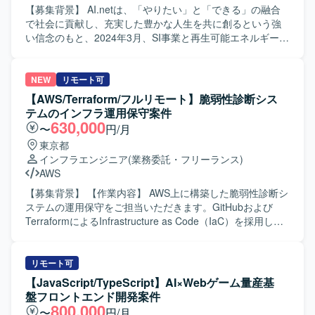
接関わることができます。AIレビュー前提の開発プロセス
取り組んでいただきます。仕様検討や設計段階からプロジ
【募集背景】 AI.netは、「やりたい」と「できる」の融合
など、AI Nativeな開発文化の最前線で働く経験を積むこと
ェクトに参加し、QAの観点から仕様の矛盾や考慮漏れを指
で社会に貢献し、充実した豊かな人生を共に創るという強
ができます。技術基盤の刷新やPlatform Engineering、SRE
摘することで、不具合の作り込みを未然に防ぐシフトレフ
い信念のもと、2024年3月、SI事業と再生可能エネルギー
領域にも踏み込めるため、バックエンドエンジニアとして
ト活動も行っていただきます。ゲームロジックやソーシャ
（太陽光発電所）開発を担うグループ企業の統合により誕
の専門性と市場価値を高められる環境です。将来的にはテ
ル連携など、複雑な状態遷移を伴う機能の品質保証、大規
生しました。 【作業内容】 AIテックリードや国、自治体、
ックリードやエンジニアリングマネージャーへのキャリア
模トラフィックを前提とした信頼性確保、AIが大きく関与
大学、電力会社、メーカーとスピード感をもち連携しなが
NEW
リモート可
パスも視野に入れて経験を積んでいただけます。 【開発環
する開発組織におけるQAプロセスの最適化といった技術課
ら、研究開発の加速、顧客体験の革新、未来を拓くAI技術
【AWS/Terraform/フルリモート】脆弱性診断シス
境】 言語はGoを中心に、インフラにはGoogle
題にも対応していただきます。 【求める人物像】 プロダク
に関する業務領域に対応していただきます。 具体的には、
テムのインフラ運用保守案件
Cloud（Cloud Run、Cloud Spanner、Pub/Subなど）を利
トのミッションやビジョンに共感し、同じ志を持って挑戦
最新の科学論文と生成AI技術を駆使したPoC開発、AIアプリ
630,000
〜
円/月
用しています。通信にはgRPCとProtocol Buffersを用い、
していただける方を求めています。日常に楽しさをもたら
ケーションの設計・実装・テスト、LLMの技術探求、AIチ
東京都
CI/CDにはGitHub ActionsとCloud Buildを採用しています。
し、新しい生活圏のカタチをつくることに関心がある方を
ャットボットの開発、プロンプトエンジニアリングの実践
インフラエンジニア
(業務委託・フリーランス)
構成管理はTerraform、モニタリングはCloud Monitoring、
歓迎いたします。変化を前向きに受け入れ、自ら追い風を
などを行っていただきます。 当社およびグループ会社が展
AWS
Cloud Logging、Cloud Trace、分析基盤にはBigQueryと
起こし、成果で周囲とつながりながら、好きなことを大切
開するクラウドソリューションの企画段階から参画いただ
Looker Studioを活用しています。AI/LLMツールとして
にできる方を想定しています。EC体験の可能性を感じ、
き、PoCを経てローンチまでを担当していただきます。
【募集背景】 【作業内容】 AWS上に構築した脆弱性診断シ
Claude、Codex、Cursor、Gemini、GitHub Copilotなどを
0→1、1→10、10→100、1000といった成長フェーズの変
【求める人物像】 新しい状況を学び、それに適応できる有
ステムの運用保守をご担当いただきます。GitHubおよび
利用し、GitHub、Slack、Notion、Figmaなどのツールと組
化を楽しみながら取り組める方にマッチする環境です。巨
能な人材を求めています。常に影響型リーダーシップを発
TerraformによるInfrastructure as Code（IaC）を採用し、
み合わせてアジャイル開発を行っています。
大な市場でソフトウェアを軸に大きなチャレンジを行いた
揮し、あいまいさを許容しながら積極的な行動がとれ、協
AWSインフラの運用保守、障害対応、変更作業、改善対応
い方に活躍いただきたいと考えています。 【ポジションの
調性があり、探究心をもっている方を歓迎いたします。成
を行っていただきます。 【求める人物像】 主体的に課題を
魅力】 EC・ゲーム・ソーシャルが組み合わさったユニーク
果をあげるために必要なスキルを備え、礼儀正しく謙虚で
発見し、改善提案・実行ができる方を求めています。 【ポ
リモート可
なプロダクトに対して、AIを積極的に活用しながらQAプロ
ある方を求めています。 【ポジションの魅力】 太陽光発電
ジションの魅力】 Infrastructure as Code（IaC）を活用し
【JavaScript/TypeScript】AI×Webゲーム量産基
セスの高度化に取り組むことができます。要件定義からリ
所ソリューションや蓄電所ソリューションに関するクラウ
たAWSインフラの運用保守に携わることができます。 【開
盤フロントエンド開発案件
リースまでの全工程に関わることで、品質戦略の立案から
ドソリューションの企画からPoC、ローンチまで一連のプ
発環境】 AWS、Terraform、GitHub、Linux、Dockerを使用
800,000
〜
円/月