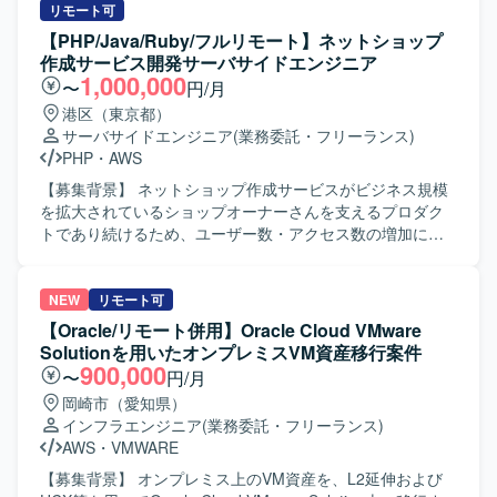
を行います。既存機能改修、新機能開発、性能改善、PHP
リモート可
バージョンアップに伴うリファクタリング、AWS環境への
【PHP/Java/Ruby/フルリモート】ネットショップ
移行を行います。 【求める人物像】 仕様が固まりきってい
作成サービス開発サーバサイドエンジニア
ない状態でも不足を洗い出し、関係者と合意形成を進めら
1,000,000
〜
円/月
れる方を求めます。根拠を持って判断・提案し、主体的に
港区（東京都）
課題解決へ取り組める方を歓迎します。 【ポジションの魅
サーバサイドエンジニア
(業務委託・フリーランス)
力】 大規模ECサービスにおいて、企画から設計、開発まで
PHP
・
AWS
幅広く経験を積めます。 【開発環境】 Linux（CentOS）、
Apache、MySQL 8系、PHP 5.6・8.5を使用します。一部
【募集背景】 ネットショップ作成サービスがビジネス規模
AWSを含むハイブリッド構成です。
を拡大されているショップオーナーさんを支えるプロダク
トであり続けるため、ユーザー数・アクセス数の増加に対
応したスピーディな機能開発や、今後アクセス数がさらに
増加した際にも耐えられるプロダクトづくりを推進する必
要があることから募集を行っております。 【作業内容】 開
NEW
リモート可
発プロジェクトにおけるアプリケーション開発をご担当い
【Oracle/リモート併用】Oracle Cloud VMware
ただきます。機能開発における設計から実装、リリースま
Solutionを用いたオンプレミスVM資産移行案件
でを一気通貫で対応していただき、バックエンドの開発を
900,000
〜
円/月
中心に、興味やご経験に応じてフロントエンド開発もお任
岡崎市（愛知県）
せいたします。ユーザーからのフィードバックに基づく改
インフラエンジニア
(業務委託・フリーランス)
善、本番エラーの監視と改善、日常的なリファクタリン
AWS
・
VMWARE
グ、クラウドサービスの活用やコンテナ化など技術ドリブ
ンな開発環境の改善にも取り組んでいただきます。 【求め
【募集背景】 オンプレミス上のVM資産を、L2延伸および