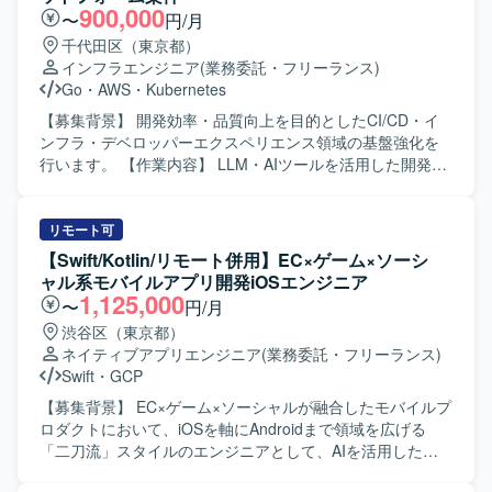
主体的に推進できる方を求めています。 【ポジションの魅
900,000
〜
円/月
力】 自治体の庁内基盤更改におけるRFP提案業務を、PL相
千代田区（東京都）
当の立場で幅広く担当できます。 【開発環境】 庁内基盤、
インフラエンジニア
(業務委託・フリーランス)
三層分離構成、RFP、RFI
Go
・
AWS
・
Kubernetes
【募集背景】 開発効率・品質向上を目的としたCI/CD・イ
ンフラ・デベロッパーエクスペリエンス領域の基盤強化を
行います。 【作業内容】 LLM・AIツールを活用した開発支
援および自動化の仕組みづくりを行います。GitHub
Actions、Argo Workflows、ArgoCDを活用したCI/CD基盤の
設計・構築・運用を担当します。Grafana、Prometheusを
リモート可
用いた監視・可観測性プラットフォームの構築や、
【Swift/Kotlin/リモート併用】EC×ゲーム×ソーシ
Kubernetesマニフェスト、Terraformを用いたIaC推進を行
ャル系モバイルアプリ開発iOSエンジニア
います。 【求める人物像】 不確実性に向き合い、仮説検証
1,125,000
〜
円/月
しながら前に進める方を求めます。自走と協調のバランス
渋谷区（東京都）
を持ち、チームで成果を出すことにコミットできる方を歓
ネイティブアプリエンジニア
(業務委託・フリーランス)
迎します。 【ポジションの魅力】 大規模開発基盤の設計・
Swift
・
GCP
構築を通じて、組織全体の開発フローやエンジニアリング
文化の進化に貢献できます。LLMやAIツールなど新規性の
【募集背景】 EC×ゲーム×ソーシャルが融合したモバイルプ
高い技術に触れながら、開発・運用の自動化を推進できま
ロダクトにおいて、iOSを軸にAndroidまで領域を広げる
す。 【開発環境】 AWS、Kubernetes、KEDA、
「二刀流」スタイルのエンジニアとして、AIを活用した開
Karpenter、Envoy Proxy、GitHub Actions、Argo
発体制をさらに強化していくための募集です。 【作業内