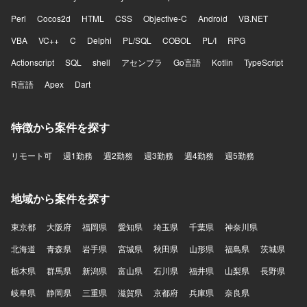
Perl
Cocos2d
HTML
CSS
Objective-C
Android
VB.NET
VBA
VC++
C
Delphi
PL/SQL
COBOL
PL/I
RPG
Actionscript
SQL
shell
アセンブラ
Go言語
Kotlin
TypeScript
R言語
Apex
Dart
特徴から案件を探す
リモート可
週1勤務
週2勤務
週3勤務
週4勤務
週5勤務
地域から案件を探す
東京都
大阪府
福岡県
愛知県
埼玉県
千葉県
神奈川県
北海道
青森県
岩手県
宮城県
秋田県
山形県
福島県
茨城県
栃木県
群馬県
新潟県
富山県
石川県
福井県
山梨県
長野県
岐阜県
静岡県
三重県
滋賀県
京都府
兵庫県
奈良県