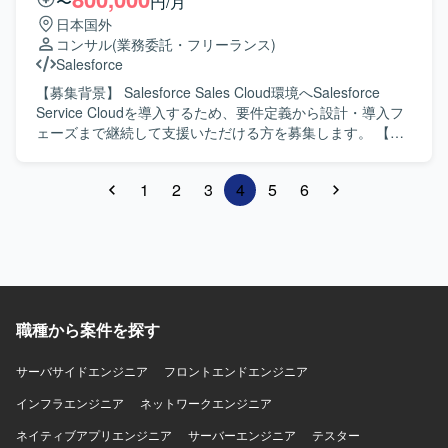
〜
円/月
3、Nuxt 4、AWS、Amazon Aurora（PostgreSQL）、
日本国外
Cognito、OpenAPI、コンテナを使用します。
コンサル
(業務委託・フリーランス)
Salesforce
【募集背景】 Salesforce Sales Cloud環境へSalesforce
Service Cloudを導入するため、要件定義から設計・導入フ
ェーズまで継続して支援いただける方を募集します。 【作
業内容】 既存の外部Webサイト上のフォームからメールで
受信する情報をもとに、Service Cloud上でケース管理を行
1
2
3
4
5
6
う仕組みを構築します。要件定義後半から参画し、設計・
導入、開発、テスト、UAT支援を行っていただきます。
【求める人物像】 顧客との折衝や要件ヒアリングを通じ
て、関係者と円滑に連携できる方を求めています。 【ポジ
ションの魅力】 数百名規模を想定したSalesforce Service
Cloud導入において、要件定義から本番導入まで一貫して携
わることができます。 【開発環境】 Salesforce Sales
職種から案件を探す
Cloud、Salesforce Service Cloudを利用します。
サーバサイドエンジニア
フロントエンドエンジニア
インフラエンジニア
ネットワークエンジニア
ネイティブアプリエンジニア
サーバーエンジニア
テスター