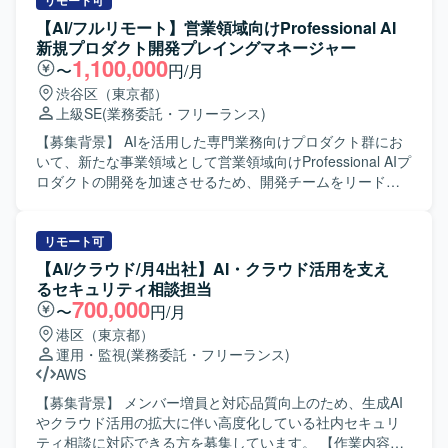
ていただきます。 特徴量エンジニアリングの実装やオフラ
リモート可
ーズから参画できるため、前例のないゲーム量産基盤をゼ
イン・オンライン評価指標の設計を担当していただきま
【AI/フルリモート】営業領域向けProfessional AI
ロから設計構築でき、大きな裁量を持って開発に取り組め
す。 A/Bテストの設計・実施・効果検証を通じたモデル改善
新規プロダクト開発プレイングマネージャー
ます。AIコーディングツール前提の開発スタイルを最前線
のPDCAを推進していただきます。 モデルのプロダクショ
1,100,000
〜
円/月
で実践でき、今後の開発の標準形をつくり上げていくフェ
ン化や基盤上への実装・最適化を行っていただきます。 ML
渋谷区（東京都）
ーズに携わることができます。少人数体制ならではのスピ
施策に関する技術的意思決定を行い、PdMなど他職能メン
上級SE
(業務委託・フリーランス)
ード感があり、意思決定から実装、リリースまでを迅速に
バーと連携しながら開発を進めていただきます。 レコメン
進められる環境です。 【開発環境】 開発言語・フレームワ
ドアーキテクチャの進化やコールドスタート問題への対
【募集背景】 AIを活用した専門業務向けプロダクト群にお
ークはJavaScript / TypeScriptを使用いたします。開発ツー
応、リアルタイム性向上などの課題に対して、実装レベル
いて、新たな事業領域として営業領域向けProfessional AIプ
ルとしてAIコーディングツール（Claude Code、Codex
で解決策を設計・実装していただきます。 UGCのパーソナ
ロダクトの開発を加速させるため、開発チームをリードで
CLI（OpenAI））を利用いたします。
ライズ、広告配信最適化、ダイナミックプライシングな
きるプレイングマネージャーを募集しています。 【作業内
ど、新たなML活用領域に対してモデル設計・実装を行って
容】 AIコーディングエージェントを自ら活用しながら、設
いただきます。 【求める人物像】 「日常に楽しさを」「新
計・実装・レビュー・障害対応までを担当し、開発チーム
リモート可
しい生活圏のカタチをつくる」といったミッションに共感
をリードしていただきます。 プロダクトマネージャーやUX
【AI/クラウド/月4出社】AI・クラウド活用を支え
し、変化の大きい環境で挑戦したいと考えている方を求め
デザイナー、各分野のテックリードと協議しながら、プロ
るセキュリティ相談担当
ております。 EC体験の可能性に関心を持ち、ソフトウェア
ダクト開発の方向性と実現可能性を検討していただきま
700,000
〜
円/月
を軸に大きなチャレンジを行いたい方に参画していただき
す。 現場の技術課題に対してエンジニアと議論し、課題解
港区（東京都）
たいです。 事業インパクトを意識しながら、データとモデ
決を促進していただきます。 機能開発・負債解消・技術投
運用・監視
(業務委託・フリーランス)
ルを用いて課題解決を進める姿勢をお持ちの方を歓迎いた
資のバランスを考慮した開発ロードマップを策定し、その
AWS
します。 【ポジションの魅力】 実装したモデルの改善が売
実現をリードしていただきます。 AI駆動開発を前提とした
上や滞在時間、継続率などのKPIに直接反映される環境で開
チーム運営を行い、メンバーが開発に集中できる環境を整
【募集背景】 メンバー増員と対応品質向上のため、生成AI
発していただけます。 既に本番稼働しているレコメンドエ
備していただきます。 開発チームの機能デリバリーの責任
やクラウド活用の拡大に伴い高度化している社内セキュリ
ンジンの次世代アーキテクチャを、自身の技術判断で設
者として、チーム全体のアウトプット品質と速度に責任を
ティ相談に対応できる方を募集しています。 【作業内容】