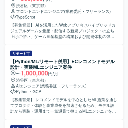
実行まで一貫して推進できる裁量の大きいポジションで
ロセスに関わることができます。 【開発環境】 生成AI技術
します。
渋谷区（東京都）
す。複雑なゲームロジックや大規模トラフィックへの対応
やLLMを活用したPoC開発およびAIアプリケーション開発を
フロントエンドエンジニア
(業務委託・フリーランス)
など、チャレンジングな技術課題に向き合いながら、プロ
行っていただきます。
TypeScript
ダクトの体験価値向上に直結する品質保証に携わることが
できます。高速な開発サイクルの中で、QAとしての専門性
【募集背景】 AIを活用したWebアプリ向けハイブリッドカ
とエンジニアリングスキルを同時に磨くことができる環境
ジュアルゲームを量産・配信する新規プロジェクトの立ち
です。 【開発環境】 言語はGoを中心に利用しておりま
上げに伴い、ゲーム量産基盤の構築および開発体制の強化
す。インフラはGoogle Cloudを採用しており、Cloud
を目的に、フロントエンドエンジニアを募集しておりま
Run、Cloud Spanner、Pub/Subなどのフルマネージドサー
す。 【作業内容】 継続的なゲーム開発・配信を支える開発
ビスを活用しています。通信方式としてgRPCやProtocol
基盤の構築をご担当いただきます。AIコーディングツール
リモート可
Buffersを用いた構成となっております。CI/CDにはGitHub
を前提とした新しい開発スタイルを取り入れながら、機能
【Python/ML/リモート併用】ECレコメンドモデル
ActionsやCloud Buildを利用し、構成管理にはTerraformを
要求を満たすシステムの設計・開発に加え、ゲーム量産を
設計・実装MLエンジニア案件
使用しています。モニタリングにはCloud Monitoring、
支える共通基盤の設計・実装に携わっていただきます。ま
1,000,000
〜
円/月
Cloud Logging、Cloud Traceを導入し、分析基盤として
た、ご自身で企画・設計したゲームを実際に開発し、両ス
渋谷区（東京都）
BigQueryやLooker Studioを利用しています。AIやLLM関連
トアへ配信していただくことも可能なポジションです。
AIエンジニア
(業務委託・フリーランス)
では各種ツールを活用し、GitHubやSlack、Notion、Figma
【求める人物像】 技術への高い興味関心があり自発的にキ
Python
・
GCP
などを組み合わせたアジャイル開発体制を敷いておりま
ャッチアップできる方、自発的にコミュニケーションを取
す。
りプロジェクトを進められる方、常により良いモノづくり
【募集背景】 レコメンドモデルを中心としたML施策を通じ
を追求できる方を求めております。 【ポジションの魅力】
てプロダクト体験と事業成長を加速させるため、モデル設
開発基盤の構築に携わりながらご自身でもゲーム開発を担
計から実装・運用まで一気通貫で担えるMLエンジニアを募
当していただき、開発したゲームをスピーディーにストア
集しております。 【作業内容】 レコメンドモデル（Two-
へリリースしユーザーへ届ける経験を数多く積める環境で
Tower、LightGBM等）の設計・実装・チューニングを行っ
す。AIを活用したゲーム量産プロジェクトの立ち上げフェ