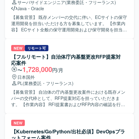
サーバサイドエンジニア
(業務委託・フリーランス)
Java
・
Oracle
【募集背景】 既存メンバーの交代に伴い、ECサイトの保守
運用開発を担当いただける方を募集しています。 【作業内
容】 ECサイト全般の保守運用開発および保守開発を担当い
ただきます。 【求める人物像】 顧客との折衝を円滑に行
い、関係者とコミュニケーションを取りながら業務を推進
できる方を求めています。 【ポジションの魅力】 大規模な
NEW
リモート可
既存ECシステムの保守開発に携わり、業務仕様の理解やシ
【フルリモート】自治体庁内基盤更改RFP提案対
ステム解析の知見を活かせます。 【開発環境】 Java、
応案件
Oracle、Git、JavaScriptを使用します。
1,728,000
〜
円/月
日本国外
PL
(業務委託・フリーランス)
【募集背景】 自治体の庁内基盤更改案件における既存メン
バーの交代枠として、RFP提案対応を担っていただきま
す。 【作業内容】 RFI提案書およびRFP内容の確認を行
い、提案書の骨子検討、構成設計、執筆、編集、確認、取
りまとめを担当していただきます。メーカー・ベンダーへ
の仕様確認、見積り依頼、見積り確認、取りまとめ、SE積
NEW
算および各種打ち合わせも実施していただきます。 【求め
【Kubernetes/Go/Python/出社必須】DevOpsプラ
る人物像】 自治体の庁内基盤更改案件における提案対応を
ットフォーム案件