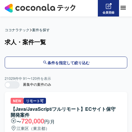
会員登録
>
ココナラテック
案件を探す
求人・案件一覧
条件を指定して絞り込む
21029
件中
91
〜
120
件を表示
募集中の案件のみ
NEW
リモート可
【Java/JavaScript/フルリモート】ECサイト保守
開発案件
720,000
〜
円/月
江東区（東京都）