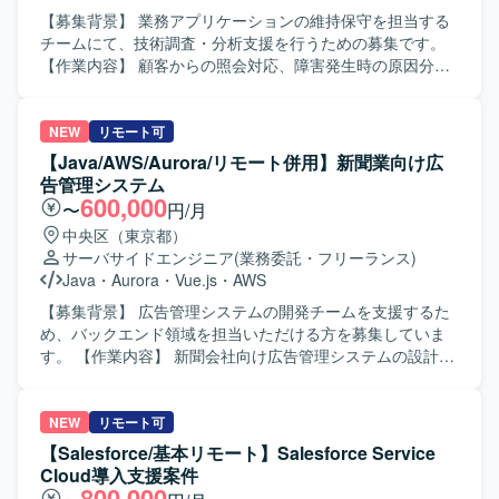
ら検討を進め、積極的な議論を通じてチームを前に進めら
【募集背景】 業務アプリケーションの維持保守を担当する
れる方を歓迎します。 【ポジションの魅力】 大規模な企業
チームにて、技術調査・分析支援を行うための募集です。
管理システム刷新において、フロントエンドおよびBFFア
【作業内容】 顧客からの照会対応、障害発生時の原因分
ーキテクチャの標準化・ガイドライン策定に携わることが
析、システムの運用保守作業を担当します。 問い合わせ内
できます。将来的なAI活用も見据えたアーキテクチャ設計
容および障害事象の調査、ログ解析によるアラート内容分
に関与できます。 【開発環境】 BFF（Backend For
析、障害時の事象整理および復旧対応、障害報告書の作成
NEW
リモート可
Frontend）
を行います。 保守ベンダーとの調査依頼や業務上のやり取
【Java/AWS/Aurora/リモート併用】新聞業向け広
り、月次報告資料の作成、依頼事項に対する調査、チーム
告管理システム
内定例会での作業報告および議事録作成を行います。 【求
600,000
〜
円/月
める人物像】 チームメンバーとして、関係者と円滑にコミ
中央区（東京都）
ュニケーションを取りながら主体的に運用保守へ取り組め
サーバサイドエンジニア
(業務委託・フリーランス)
る方を求めています。 【ポジションの魅力】 複数システム
Java
・
Aurora
・
Vue.js
・
AWS
を横断した運用保守や、障害調査・分析、保守ベンダーと
の連携を通じて、幅広い実務経験を積むことができます。
【募集背景】 広告管理システムの開発チームを支援するた
【開発環境】 AWS、FJcloud-V、Redmine、JP1、Java、
め、バックエンド領域を担当いただける方を募集していま
Bash、Excelを使用します。
す。 【作業内容】 新聞会社向け広告管理システムの設計・
実装を担当いただきます。バックエンド領域を中心に、設
計から結合試験まで対応いただきます。 【求める人物像】
チームで円滑に連携し、状況に応じて柔軟に対応できる方
NEW
リモート可
を求めています。 【ポジションの魅力】 広告管理システム
【Salesforce/基本リモート】Salesforce Service
の開発において、バックエンド領域の設計・実装を担うこ
Cloud導入支援案件
とができます。 【開発環境】 Java 21以上、Quarkus、Vue
800,000