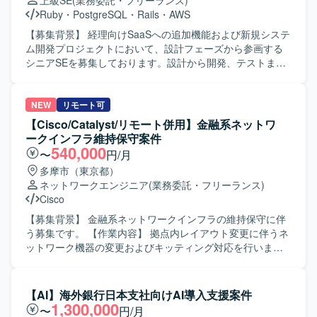
上級SE
(業務委託・フリーランス)
るポジションです。 【開発環境】 AI／SaaS／クラウド等
ーマンス向上やコスト削減など、インフラ面からの課題解
Ruby
・
PostgreSQL
・
Rails
・
AWS
の各種サービスや、クラウド（AWS/GCP等）環境を対象と
決に取り組んでいただきます。 【求める人物像】 ・インフ
したセキュリティ相談・評価業務の環境でご就業いただき
ラアーキテクチャの検討や新技術のキャッチアップが好き
【募集背景】 経理向けSaaSへの追加機能および新規システ
ます。
で、主体的に提案・改善に取り組める方を求めておりま
ム開発プロジェクトにおいて、設計フェーズから参画する
す。 ・チームやプロジェクトを横断してコミュニケーショ
シニアSEを募集しております。設計から開発、テストまで
ンを取りながら、自律的に価値創出を行える方を歓迎いた
を推進し、多数のステークホルダーが関わる中で設計品質
します。 ・事業やサービスの成長に合わせて、自身のスキ
の担保とプロジェクト推進の両輪を担っていただきます。
ルや役割の拡張にも前向きに取り組める方を求めておりま
【作業内容】 設計課題ドキュメントの作成・管理（課題の
NEW
リモート可
す。 【ポジションの魅力】 ・運用中および新規開発中の複
整理・起票、関係者との解消推進）を主担当として実施い
【Cisco/Catalyst/リモート併用】金融系ネットワ
数の大型ゲームタイトルに横断的に関わることができ、多
ただきます。設計からテストにかけてのWBS策定および進
ークインフラ維持保守案件
様な開発フェーズや規模のプロジェクトで経験を積むこと
捗管理を行っていただきます。Ruby on Railsを用いた汎用
540,000
〜
円/月
ができます。 ・SREチームの一員として、全プロジェクト
的で保守性の高い設計・実装や、必要に応じた技術検証・
多摩市（東京都）
のインフラ設計・構築・運用に携わりながら、サービスの
PoCを実施していただきます。プロダクトチームや関係各
ネットワークエンジニア
(業務委託・フリーランス)
パフォーマンス向上やコスト最適化に直接貢献できます。
社との仕様・スケジュール調整を行っていただきます。提
Cisco
・組織として新たな挑戦を歓迎するカルチャーの中で、大
案・報告資料の作成や、設計・コードレビューを通じた品
きな裁量を持ち、長期的なキャリア形成と技術的成長を両
質担保もお任せいたします。既存の要件定義成果物や引き
【募集背景】 金融系ネットワークインフラの維持保守に伴
立できる環境です。 【開発環境】 ・複数の新規および運用
継ぎ資料のキャッチアップも行っていただきます。 【求め
う募集です。 【作業内容】 拠点内レイアウト変更に伴うネ
中のゲームタイトルに対し、SREチームが横断的にインフ
る人物像】 曖昧な課題を自ら整理し、たたき台を作って前
ットワーク機器の変更およびキッティング対応を行いま
ラ設計・構築・運用を担当する体制となっております。 ・
に進められる方を求めております。実装だけでなく、ドキ
す。通信要件に応じたルーティング、ACL、NATの適用を行
クリエイティブおよびゲーム開発に必要な機材や技術的イ
ュメントや資料作成、関係者調整もプロジェクトの価値と
い、パラメータ設計、簡易検証、構成図・手順書・設定フ
ンプットへの投資が積極的に行われており、勉強会参加や
捉えられる方を歓迎いたします。顧客およびチーム双方と
ァイルの作成、本番リリースを担当します。ユーザーとの
【AI】海外銀行日本支社向けAI導入支援案件
R&Dなどを通じて継続的にスキルアップできる環境です。
丁寧に連携し、多数の関係者を尊重しながら進められる方
電話・メール応対やミーティングなどの調整業務も行いま
1,300,000
〜
円/月