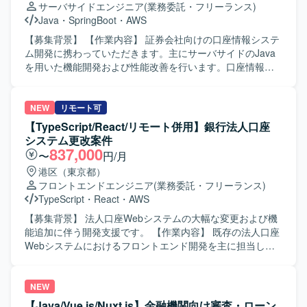
サーバサイドエンジニア
(業務委託・フリーランス)
ネスマナーや身だしなみがしっかりしている方を求めてい
Java
・
SpringBoot
・
AWS
ます。主体的に設計・開発業務へ取り組める方を歓迎いた
します。 【ポジションの魅力】 ESGソリューション領域に
【募集背景】 【作業内容】 証券会社向けの口座情報システ
おけるEnterprise向けレポーティングプラットフォームの導
ム開発に携わっていただきます。主にサーバサイドのJava
入・開発に携わることができ、ローコード／ノーコード開
を用いた機能開発および性能改善を行います。口座情報や
発や最新のレポーティングツールに関する知見を深めてい
有価証券の情報配信に関する新規機能開発を行います。将
ただけます。詳細設計から単体テストまで一連の工程を経
来的にはフロントエンド開発を担当する可能性がありま
験できるため、設計力と品質向上のスキルをバランスよく
す。 【求める人物像】 理解力と論理的思考力を活かし、ア
NEW
リモート可
身に付けることができます。 【開発環境】 開発形態はロー
ジャイル開発に前向きに取り組める方を求めています。将
【TypeScript/React/リモート併用】銀行法人口座
コード／ノーコードとなります。OSはWindowsおよび
来的なフロントエンド開発にも意欲的な方を歓迎します。
システム更改案件
Linux、データベースはSnowflakeを利用いたします。レポ
【ポジションの魅力】 証券会社の口座情報や有価証券情報
837,000
〜
円/月
ーティングシステムとしてWorkivaまたは類似製品を使用い
配信に関する新規機能開発、性能改善に携わることができ
港区（東京都）
たします。
ます。サーバサイド開発を中心に、将来的にはフロントエ
フロントエンドエンジニア
(業務委託・フリーランス)
ンド開発にも領域を広げられる環境です。 【開発環境】
TypeScript
・
React
・
AWS
Windows、Java、SpringBoot、React、TypeScript、SQL、
AWS、Git、GitLab、VS Code、Codexを使用します。
【募集背景】 法人口座Webシステムの大幅な変更および機
能追加に伴う開発支援です。 【作業内容】 既存の法人口座
Webシステムにおけるフロントエンド開発を主に担当して
いただきます。一部、BFF（Backend for Frontend）の開発
も担当していただきます。アジャイル開発の体制で、AI駆
動開発を進めます。 【求める人物像】 チームメンバーと連
NEW
携しながら、主体的に開発を推進できる方を求めていま
【Java/Vue.js/Nuxt.js】金融機関向け審査・ローン