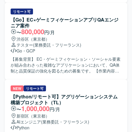
を前提としたiOS・Android両OSの「二刀流」開発プロセス
があるための募集になります。 【作業内容】 GoとGoogle
を自ら設計し、AI時代のモバイル開発の在り方を実践しな
Cloudを用いた発見型ソーシャルECアプリのサーバーサイ
リモート可
がら探求していくことができます。EC×ゲーム×ソーシャル
ド開発全般を担当していただきます。1チーム4〜7名規模の
【Go】EC×ゲーミフィケーションアプリQAエンジ
が組み合わさった複雑なドメインで、高度な状態管理やパ
職能混合チームの一員として、要件定義、設計、実装、リ
ニア案件
フォーマンス最適化に取り組むことで、エンジニアとして
リース、運用まで一気通貫で携わっていただきます。
800,000
〜
円/月
の技術力を大きく高めていただけます。 【開発環境】
PdM、デザイナー、モバイルエンジニア、QAと連携しなが
渋谷区（東京都）
Swift、Kotlin、Goを用いた開発を行い、UIフレームワーク
ら新機能の設計から実装・リリースまでをオーナーシップ
テスター
(業務委託・フリーランス)
としてSwiftUIやJetpack Composeを採用しています。
を持って推進していただきます。ドメイン分割やコンポー
Go
・
GCP
Android Architecture ComponentsやMVVMなどのアーキテ
ネント設計、Platform EngineeringやSRE強化などの技術基
クチャを活用し、XcodeおよびAndroid Studio上で開発を進
盤の改善にも積極的に関わっていただき、チームの開発生
【募集背景】 EC・ゲーミフィケーション・ソーシャル要素
めます。インフラにはGoogle Cloudを用い、gRPCや
産性を高める仕組みづくりにも貢献していただきます。
が組み合わさった複雑なアプリケーションにおいて、QA体
Protocol Buffersによる通信、BitriseやGitHub Actions、
CursorやClaudeなどのAIツールを活用し、設計・実装・レ
制と品質保証の強化を図るための募集です。 【作業内容】
Cloud Buildを用いたCI/CDを構築しています。Terraformに
ビューのすべてにAIを組み込んだ開発スタイルを体現して
複雑性の高いアプリケーションに対して、要件定義からリ
よる構成管理、CrashlyticsやCloud Monitoringなどのモニタ
いただきます。 【求める人物像】 プロダクトのミッション
リースまで一貫して関わり、エンジニアリングを駆使した
リング基盤、BigQueryやLooker Studioによる分析基盤、
やビジョンに共感し、事業と顧客に近い距離で開発したい
品質向上を担っていただきます。具体的には、マニュアル
NEW
リモート可
AutifyによるQA自動化、ClaudeやGitHub CopilotなどのAIツ
と考えている方を求めています。変化の大きい環境を前向
テストを含む包括的なQA業務として、テスト計画の策定か
【Python/リモート可】アグリゲーションシステム
ール群、GitHub・Slack・Notion・Figmaを組み合わせたモ
きに楽しみながら、自ら課題を見つけて周囲を巻き込みつ
ら実行、レビューまでの一連の業務を行っていただきま
構築プロジェクト（TL）
ダンな開発環境で、アジャイル開発を実践しています。
つ解決していける方にマッチします。AIを積極的に活用し
す。プロダクト価値を高めるために、あるべき品質の定義
1,000,000
〜
円/月
ながら開発プロセスを進化させることに興味があり、チー
と保証を行う品質戦略の策定と実行を担当いただきます。
新宿区（東京都）
ムとして成果にコミットできる方に参画していただきたい
Autifyを用いたリグレッションテストの自動化および効率化
AIエンジニア
(業務委託・フリーランス)
と考えています。 【ポジションの魅力】 少数精鋭チームで
を推進していただきます。AIを活用したテスト項目の作成
Python
大きなトラフィックと複雑なドメインを扱う技術基盤に直
や仕様把握の効率化など、AI NativeなQAプロセスの確立に