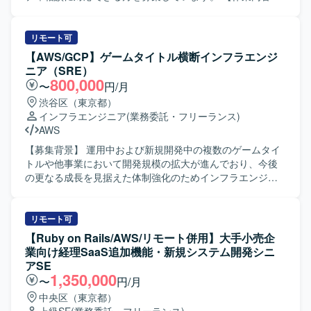
計・検証できる裁量があります。 高頻度かつ高密度な行動
持っていただきます。 【求める人物像】 AI駆動開発への高
AI／SaaS／クラウド等の利用に関するセキュリティ相談対
ログを活用し、精度の高いモデル設計と実験を行うことが
い関心と適応力があり、新しい開発スタイルを自ら推進し
応を主体的にご担当いただきます。システム構成やデータ
できます。 レコメンドにとどまらず、UGCパーソナライズ
ていただける方を求めています。 ドメイン知識とAI技術を
フローを踏まえたリスク整理と判断、AM／認証設計の妥当
リモート可
や広告配信最適化など、幅広いML活用領域に関わりながら
組み合わせて価値あるプロダクトを創出することに意欲的
性確認、個人情報・機密情報の取り扱い確認、利用規約・
【AWS/GCP】ゲームタイトル横断インフラエンジ
キャリアを広げていただけます。 AIツールを前提とした開
で、関係者と協働しながら主体的に課題解決を進めていた
DPA等の懸念点抽出を行い、関係部門との議論および代替
ニア（SRE）
発スタイルの中で、少人数でもスピードと品質を両立する
だける方が望ましいです。 【ポジションの魅力】 新規プロ
案提示をしていただきます。過去の相談・審査結果の棚卸
800,000
〜
円/月
経験を積んでいただけます。 【開発環境】 データ基盤・分
ダクトの立ち上げ初期フェーズから参画し、プロダクトコ
しおよび論点分類、判断基準のパターン化・再利用可能な
渋谷区（東京都）
析にはBigQuery、Dataform、Python、Looker Studioを利用
ンセプトの具体化や根幹機能の設計・実装に大きな裁量を
形への可視化、FAQ／ナレッジベースへの落とし込みな
インフラエンジニア
(業務委託・フリーランス)
しております。 ML基盤としてGoogle CloudのVertex AIや
持って関われます。 AIの精度向上やカバー範囲拡大、外部
ど、既存チェック結果の整理も行っていただきます。あわ
AWS
Cloud Spannerなどを利用しております。 AI/LLMツールと
サービスとの連携強化といった重要テーマに主導的に取り
せて相談傾向の分析を行い、ガイドライン・標準化に向け
してClaude Code、Cursor、Codex、GitHub Copilotなどを
組み、AIが業務を遂行する世界観の実現に直結する開発経
た改善提案や社内リテラシー向上のための啓発資料ドラフ
【募集背景】 運用中および新規開発中の複数のゲームタイ
活用しております。 その他のツールとしてGitHub、Slack、
験を積むことができます。 【開発環境】 詳細な技術スタッ
ト作成など継続的改善も推進していただきます。 【求める
トルや他事業において開発規模の拡大が進んでおり、今後
Notionなどを利用しております。
クや使用ツールは専用ドキュメントに整理されており、
人物像】 事実に基づき結論を出せる方を求めています。判
の更なる成長を見据えた体制強化のためインフラエンジニ
Webサービス開発に適したモダンな環境が整備されていま
断したことの説明責任を果たせる方、単独で相談対応を完
アを募集しております。事業フェーズやサービス規模の異
す。AIコーディングエージェントを前提にした開発プロセ
遂できる方、代替案を提示できる方にご活躍いただける環
なるプロジェクトが多数進行しており、他プロジェクトと
スや評価基盤なども順次整備されています。
境です。 【ポジションの魅力】 生成AIやクラウド活用が進
の協業を通じて組織とともに成長していただける方を求め
リモート可
む環境において、AI／SaaS／クラウド利用に関するセキュ
ております。 【作業内容】 ・スマートフォン向けゲームお
【Ruby on Rails/AWS/リモート併用】大手小売企
リティ相談を通じ実践的なリスク整理と判断に携わること
よびWebサービスのサーバインフラ環境の設計・構築・運
業向け経理SaaS追加機能・新規システム開発シニ
ができます。CSIRTや情報セキュリティ推進などと連携し
用を行います。 ・運用中および開発中のゲームタイトルを
アSE
ながら、チェック結果の蓄積を活かした相談品質の安定
横断して、インフラ面からプロジェクトを支援していただ
1,350,000
〜
円/月
化・標準化に取り組み、ガイドライン整備やナレッジベー
きます。 ・新しい技術の検証や導入展開を行い、サービス
中央区（東京都）
ス構築など組織全体のセキュリティレベル向上に貢献でき
にとって最適なインフラ構成の検討を行います。 ・パフォ