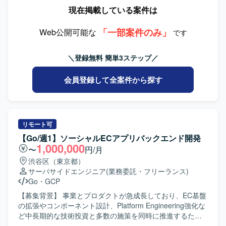
Workflows、ArgoCD、Go、Python、Grafana、
容】 職能混合チーム（PdM・デザイナー・エンジニア・
現在掲載している案件は
Prometheus、DuckDB、Amazon Bedrock、Terraformを使
QA）に加わり、仕様検討からリリース・効果分析まで一貫
用します。
してご担当いただきます。Swiftを用いたiOSアプリの設計・
「一部案件のみ」
開発・保守・運用を中心に、SwiftUIによるUI実装やアーキ
Web公開可能な
です
テクチャ設計を含めた実装・運用全般を担っていただきま
す。あわせて、Kotlinを用いたAndroidアプリ開発にも関与
＼登録無料 簡単3ステップ／
し、Jetpack ComposeによるUI実装など、iOS側の知見を活
かした両OSでの開発を行っていただきます。Claudeなどの
会員登録して全案件から探す
AIツールを活用しながら実装計画の策定、コード生成、レ
ビューの効率化を進め、モバイルアーキテクチャの設計や
ドメイン分離による開発並列性向上に向けた刷新を推進し
ていただきます。また、PdM・デザイナーと連携しつつ、
事業数値やKPIに基づいた機能開発、リリース後の効果分析
リモート可
までを通してプロダクト開発全般に関わっていただきま
【Go/週1】ソーシャルECアプリバックエンド開発
す。 【求める人物像】 プロダクトのミッションやバリュー
1,000,000
〜
円/月
に共感し、EC体験の可能性に興味をお持ちの方を求めてい
渋谷区（東京都）
ます。変化の大きい環境の中でも挑戦を楽しみ、ソフトウ
サーバサイドエンジニア
(業務委託・フリーランス)
ェアを軸に大きなチャレンジをしたいと考えている方にマ
Go
・
GCP
ッチします。事業や顧客に近い距離で数値やユーザーの声
を捉えながら、主体的に開発をリードしていける方を歓迎
【募集背景】 事業とプロダクトが急成長しており、EC基盤
します。 【ポジションの魅力】 少数精鋭のチームにおい
の拡張やコンポーネント設計、Platform Engineering強化な
て、自ら設計したモバイルアーキテクチャの上でプロダク
ど中長期的な技術投資と多数の施策を同時に推進するた
トが動く手触りを持ちながら開発できる環境です。AI活用
め、バックエンド組織を段階的にスケールさせていく必要