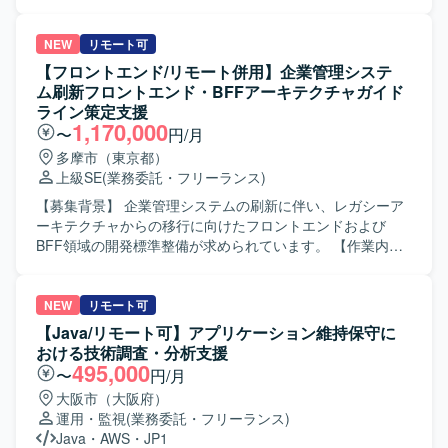
を担当します。外部企業とのデータ連携を前提としたAPI・
データスキーマの設計および実装を行います。WebViewや
ブラウザなど多様な動作環境で安定稼働するフロントエン
NEW
リモート可
ドを構築します。 【求める人物像】 フロントエンド開発を
【フロントエンド/リモート併用】企業管理システ
起点に、システム全体の仕組みづくりに主体的に取り組め
ム刷新フロントエンド・BFFアーキテクチャガイド
る方を求めています。 【ポジションの魅力】 大手ポイント
ライン策定支援
発行企業へ自社開発の特許エンジンをパッケージ提供する
1,170,000
〜
円/月
経験を積めます。画面開発にとどまらず、スキーマ設計や
多摩市（東京都）
バックエンド実装まで一貫して携われます。 【開発環境】
上級SE
(業務委託・フリーランス)
Vue.js、React、Ruby on Railsを使用します。Claude
Code、GitHub Copilot、CodexなどのAIツールを活用した開
【募集背景】 企業管理システムの刷新に伴い、レガシーア
発環境です。
ーキテクチャからの移行に向けたフロントエンドおよび
BFF領域の開発標準整備が求められています。 【作業内
容】 企業管理システム刷新プロジェクトのフロントアーキ
テクチャチームに参画し、フロントエンドおよびBFF領域
のガイドライン策定を支援いただきます。BFFアーキテク
NEW
リモート可
チャの設計方針および責務整理、BFF開発ガイドラインの
【Java/リモート可】アプリケーション維持保守に
作成、マルチチャネルを考慮したフロント／BFFガイドラ
おける技術調査・分析支援
インの策定を行います。各業務アプリケーションチームが
495,000
〜
円/月
共通方針のもとで開発できる状態を目指し、責務定義、構
大阪市（大阪府）
成方針、設計原則を整理して提案可能な成果物に取りまと
運用・監視
(業務委託・フリーランス)
めます。 【求める人物像】 主体的に論点を整理し、提案を
Java
・
AWS
・
JP1
行える方を求めています。曖昧な状況でも仮説を立てなが