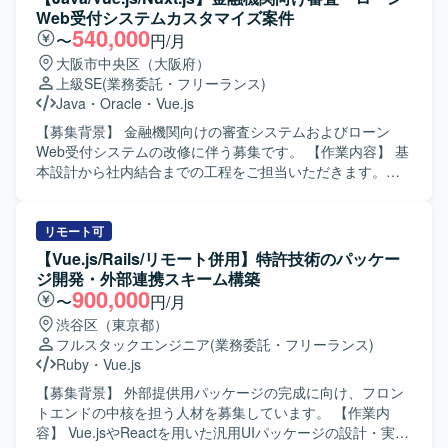
す。 【ポジションの魅力】 ReactおよびNext.jsを活用した
Web受付システムカスタマイズ案件
大規模なWebシステム更改と機能追加開発に携われます。
540,000
〜
円/月
【開発環境】 TypeScript、React、Next.js、Java、Spring
大阪市中央区（大阪府）
Boot、AWSを使用します。
上級SE
(業務委託・フリーランス)
Java
・
Oracle
・
Vue.js
【募集背景】 金融機関向けの審査システムおよびローン
Web受付システムの改修に伴う募集です。 【作業内容】 基
本設計から社内結合までの工程をご担当いただきます。審
査システムおよびローンWeb受付システムのカスタマイズ
を行っていただきます。 【求める人物像】 Webアプリケー
ション開発に強く、プログラム寄りの業務に意欲的に取り
リモート可
組める方を求めています。 【ポジションの魅力】 金融機関
【Vue.js/Rails/リモート併用】特許技術のパッケー
向けシステムの改修を通じて、基本設計から結合工程まで
ジ開発・外部連携スキーム構築
一貫して経験できます。 【開発環境】 Java、JavaScript、
900,000
〜
円/月
JavaEE、Nuxt.js、Vue.js、Oracle、PostgreSQL、Windows
渋谷区（東京都）
を使用します。
フルスタックエンジニア
(業務委託・フリーランス)
Ruby
・
Vue.js
【募集背景】 外部提供用パッケージの完成に向け、フロン
トエンドの中核を担う人材を募集しています。 【作業内
容】 Vue.jsやReactを用いた汎用UIパッケージの設計・実装