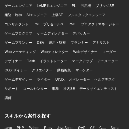
ゲームエンジニア
LAMP系エンジニア
PL
汎用機
ブリッジSE
組込・制御
AIエンジニア
上級SE
フルスタックエンジニア
コンサルタント
PM
プリセールス
PMO
プロダクトマネージャー
ゲームプログラマ
ゲームディレクター
デバッカー
ゲームプランナー
DBA
運用・監視
プランナー
アナリスト
Webマーケティング
Webディレクター
Webデザイナー
コーダー
デザイナー
Flash
イラストレーター
マークアップ
アニメーター
CGデザイナー
クリエイター
動画編集
マーケター
ゲームデザイナー
ライター
UI/UX
オペレーター
ヘルプデスク
サポート
コールセンター
事務
社内SE
データサイエンティスト
講師
スキルから案件を探す
Java
PHP
Python
Ruby
JavaScript
Swift
C#
C++
Scala