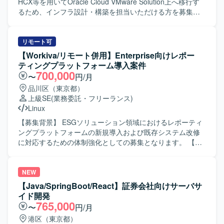
る人物像】 ユーザーのためにこだわりを貫けるマインドを
HCX等を用いてOracle Cloud VMware Solution上へ移行す
お持ちで、定められた行動指針に沿った志向性をお持ちの
るため、インフラ設計・構築を担当いただける方を募集し
方を求めております。サービスのミッションに共感し、プ
ます。 【作業内容】 OCI環境の構築、L2延伸作業、データ
ロダクト成長のために淡々と課題解決を実行していける
移行、OCIでの運用手順書作成を担当します。 【求める人
方、インターネットやWebサービスへの強い興味・関心を
物像】 Oracle Cloudおよびオンプレミス環境のサーバ・ネ
リモート可
お持ちの方、オーナーシップを持って課題に取り組み自ら
ットワークに関する知見を活かし、移行作業を主体的に推
【Workiva/リモート併用】Enterprise向けレポー
プロダクトを良くしていくために動ける方を歓迎いたしま
進できる方を求めています。 【ポジションの魅力】 Oracle
ティングプラットフォーム導入案件
す。常に変わっていく状況を楽しみ、変化に柔軟に対応で
Cloud VMware Solutionを活用したクラウド移行に携わり、
700,000
〜
円/月
きる方、ショップの成長や成功、メンバーの成長や成功も
OCI環境構築からデータ移行、運用設計まで一連の経験を積
品川区（東京都）
喜べる方にご活躍いただけるポジションです。 【ポジショ
めます。 【開発環境】 Oracle Cloud
上級SE
(業務委託・フリーランス)
ンの魅力】 成長を続けるネットショップ作成サービスの開
Infrastructure（OCI）、Oracle Cloud VMware
Linux
発に携わりながら、トラフィック増加や多様なニーズへの
Solution（OCVS）、HCXを使用します。
対応といったスケールや複雑性の高い課題に取り組むこと
【募集背景】 ESGソリューション領域におけるレポーティ
ができます。既存コードの改善と新機能開発を両立しつ
ングプラットフォームの新規導入および既存システム改修
つ、最新の技術トレンドを意識した開発を行うことで、サ
に対応するための体制強化としての募集となります。 【作
ーバサイドエンジニアとして継続的に成長していける環境
業内容】 レポーティングシステム（Workivaまたは類似製
です。少人数チームで裁量を持ち、サービス性を維持しな
品）を利用した新規開発および改修案件に参画いただきま
がらプロダクトの価値向上に直接貢献していただけます。
す。類似システムを参考にした詳細設計・機能設計、詳細
NEW
【開発環境】 クラウドサービスの活用やコンテナ化などを
設計書の作成、ローコード／ノーコードによる開発、単体
【Java/SpringBoot/React】証券会社向けサーバサ
通じて、技術ドリブンな開発環境の改善に取り組んでおり
テスト仕様書作成、単体テスト実施をご担当いただきま
イド開発
ます。
す。案件状況に応じて基本設計やシステムテスト支援を行
765,000
〜
円/月
っていただく場合もあります。 【求める人物像】 顧客との
港区（東京都）
打合せに支障のないコミュニケーション能力を有し、ビジ