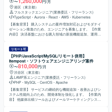
1,260,000
〜
円/月
像】 顧客の課題や要望を深く理解し、最適な解決策を考え
港区（東京都）
られる方を求めています。社内外の関係者と円滑に連携
フルスタックエンジニア
(業務委託・フリーランス)
し、不確実な状況でも自ら整理・提案し、主体的にプロジ
TypeScript
・
Aurora
・
React
・
AWS
・
Kubernetes
ェクトを推進できる方を歓迎します。 【ポジションの魅
力】 AIを活用したシステム開発を通じて顧客の業務変革や
【募集背景】 購入システムの案件増加対応およびモダナイ
事業成長に貢献できます。要件定義からリリースまで一貫
ゼーション推進のため、エンジニアを募集します。 【作業
して携わり、AI・DX領域の多様なプロジェクトを通じてPM
内容】 決済基盤における購入領域の新規機能追加、運用保
としての専門性を高められます。 【開発環境】 AI・DX領域
守、改善開発を担当します。プロジェクトのリードから設
の顧客向けシステム開発を行います。
計、開発までを一貫して担当します。現行システムの開発
およびモダナイゼーションに必要な作業をチームで進めま
リモート可
す。 【求める人物像】 積極的にコミュニケーションを取
【PHP/JavaScript/MySQL/リモート併用】
り、課題の発見、分析、提案、解決に関心を持って取り組
Itempost・ソフトウェアエンジニアリング案件
める方を求めます。チーム開発の経験があり、生成AIを含
810,000
〜
円/月
む新しい技術への挑戦を継続できる方を歓迎します。 【ポ
渋谷区（東京都）
ジションの魅力】 国内有数の決済トラフィックを支えるプ
LAMP系エンジニア
(業務委託・フリーランス)
ラットフォームのモダナイゼーションに携わり、決済基盤
PHP
・
MySQL
・
CentOS
・
Apache
の刷新に関する経験を積むことができます。 【開発環境】
PHP、TypeScript、React、Next.js、Golangを使用します。
【募集背景】 サービスの継続的な機能追加・改善およびシ
インフラはKubernetes、AWS、Amazon Aurora MySQLで
ステム性能向上のため、開発体制を強化します。 【作業内
す。Mac、JetBrains IDE、VSCode、GitHub、Docker、
容】 他媒体出稿ツールおよびメールマーケティングシステ
GitHub Actions、Datadog、Terraform、ChatGPT、Claude
ムにおける調査・運用保守と、機能開発・改善を担当しま
Codeを利用します。
す。不具合調査、原因特定、データ抽出、軽微なバグ修正