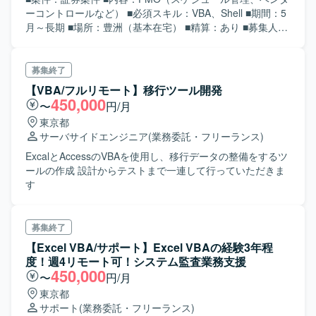
ーコントロールなど） ■必須スキル：VBA、Shell ■期間：5
月～長期 ■場所：豊洲（基本在宅） ■精算：あり ■募集人
数：1名 ■面談：1回予定 ■就業時間：定時 ※8時40分～17時
10分 ■備考： ・開発は基本ございません。PMO業務になり
ます。 ・稼働は安定しております。
募集終了
【VBA/フルリモート】移行ツール開発
450,000
〜
円/月
東京都
サーバサイドエンジニア
(業務委託・フリーランス)
ExcalとAccessのVBAを使用し、移行データの整備をするツ
ールの作成 設計からテストまで一連して行っていただきま
す
募集終了
【Excel VBA/サポート】Excel VBAの経験3年程
度！週4リモート可！システム監査業務支援
450,000
〜
円/月
東京都
サポート
(業務委託・フリーランス)