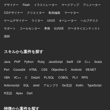
デザイナー
Flash
イラストレーター
マークアップ
アニメーター
CGデザイナー
クリエイター
動画編集
マーケター
ゲームデザイナー
ライター
UI/UX
オペレーター
ヘルプデスク
サポート
コールセンター
事務
社内SE
データサイエンティスト
講師
スキルから案件を探す
Java
PHP
Python
Ruby
JavaScript
Swift
C#
C++
Scala
Perl
Cocos2d
HTML
CSS
Objective-C
Android
VB.NET
VBA
VC++
C
Delphi
PL/SQL
COBOL
PL/I
RPG
Actionscript
SQL
shell
アセンブラ
Go言語
Kotlin
TypeScript
R言語
Apex
Dart
特徴から案件を探す