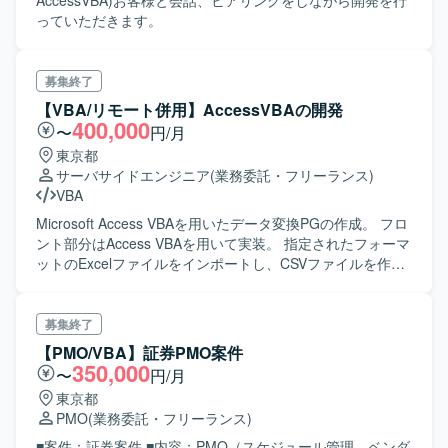
AccessVBA)お客様と会話、ヒアリングをしながら開発を行
っていただきます。
募集終了
【VBA/リモート併用】AccessVBAの開発
400,000
〜
円/月
東京都
サーバサイドエンジニア
(業務委託・フリーランス)
VBA
Microsoft Access VBAを用いたデータ変換PGの作成。 フロ
ント部分はAccess VBAを用いて実装。 指定されたフォーマ
ットのExcelファイルをインポートし、CSVファイルを作成
するPGを実装する。 2月から基本設計がスタートし、下旬
には製造に入る見込み。
募集終了
【PMO/VBA】証券PMO案件
350,000
〜
円/月
東京都
PMO
(業務委託・フリーランス)
■案件：証券案件 ■内容：PMO（スケジュール管理、ベンダ