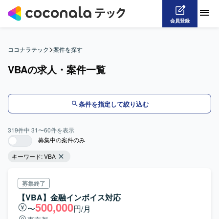
会員登録
>
ココナラテック
案件を探す
VBAの求人・案件一覧
条件を指定して絞り込む
319
件中
31
〜
60
件を表示
募集中の案件のみ
キーワード:
VBA
募集終了
【VBA】金融インボイス対応
500,000
〜
円/月