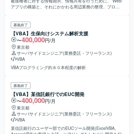
被接種者に対する情報開示、情報共有を行うために、 Web/
アプリの構築と、それにかかわる周辺業務の整理、プロジ
ェクト全体マネジメントの支援を実施。 現在はWeb/アプリ
の新規・変更要件への対応、業務の定常化に向けた検討等
を実施。 お願いする作業は、データの整備・精査や分析な
募集終了
どを想定。
【VBA】生保向けシステム解析支援
400,000
〜
円/月
東京都
サーバサイドエンジニア
(業務委託・フリーランス)
VBA
VBAプログラミング約８０本程度の解析
募集終了
【VBA】某信託銀行でのEUC開発
400,000
〜
円/月
東京都
サーバサイドエンジニア
(業務委託・フリーランス)
VBA
某信託銀行のユーザー部でのEUCツール開発(ExcelVBA、