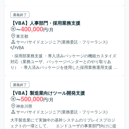
募集終了
【VBA】人事部門・採用業務支援
400,000
〜
円/月
東京都
サーバサイドエンジニア
(業務委託・フリーランス)
VBA
・採用部業務支援 ・導入済みパッケージの機能カスタイズ
対応（業務ユーザ、パッケージベンダーとのやり取りあ
り） ・導入済みパッケージを使用した採用業務運用支援 ・
各定型作業 ・ユーザ業務支援作業 ・業務ツール作成/改修
（Excel/Access） ・Power Automate
募集終了
【VBA】製造業向けツール開発支援
500,000
〜
円/月
神奈川県
サーバサイドエンジニア
(業務委託・フリーランス)
大手製造業にて実施中の基幹システムのリプレイスプロジ
ェクトの一環として、 エンドユーザの事業部門向けに提