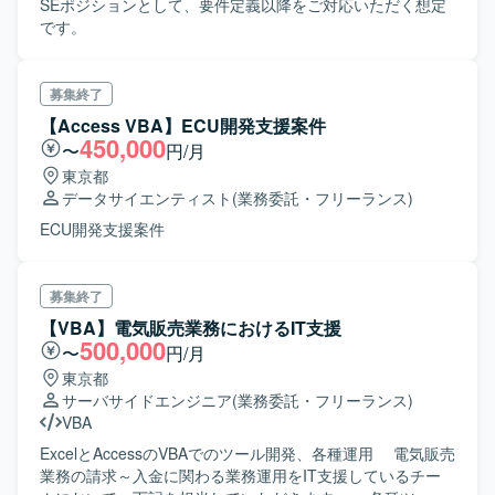
SEポジションとして、要件定義以降をご対応いただく想定
です。
募集終了
【Access VBA】ECU開発支援案件
450,000
〜
円/月
東京都
データサイエンティスト
(業務委託・フリーランス)
ECU開発支援案件
募集終了
【VBA】電気販売業務におけるIT支援
500,000
〜
円/月
東京都
サーバサイドエンジニア
(業務委託・フリーランス)
VBA
ExcelとAccessのVBAでのツール開発、各種運用 電気販売
業務の請求～入金に関わる業務運用をIT支援しているチー