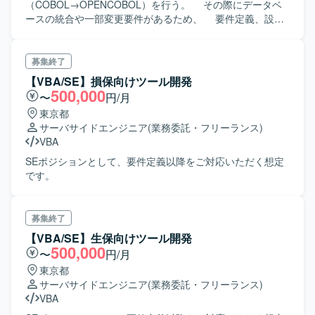
（COBOL→OPENCOBOL）を行う。 その際にデータベ
ースの統合や一部変更要件があるため、 要件定義、設
計、受入試験、移行ツール（VBA）の改修等の対応を行
う。 ※Cobolの知識は不要※ （開発は別ベンダで実施）
募集終了
【VBA/SE】損保向けツール開発
500,000
〜
円/月
東京都
サーバサイドエンジニア
(業務委託・フリーランス)
VBA
SEポジションとして、要件定義以降をご対応いただく想定
です。
募集終了
【VBA/SE】生保向けツール開発
500,000
〜
円/月
東京都
サーバサイドエンジニア
(業務委託・フリーランス)
VBA