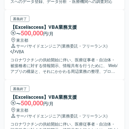
スへのデータ登録、データ分析 ・医療機関への調査対応
募集終了
【Excel/access】VBA業務支援
500,000
〜
円/月
東京都
サーバサイドエンジニア
(業務委託・フリーランス)
VBA
コロナワクチンの供給開始に伴い、医療従事者・自治体・
被接種者に対する情報開示、情報共有を行うために、 Web/
アプリの構築と、それにかかわる周辺業務の整理、プロジ
ェクト全体マネジメントの支援を実施。 現在はWeb/アプリ
の新規・変更要件への対応、業務の定常化に向けた検討等
を実施。 お願いする作業は、データの整備・精査や分析な
募集終了
どを想定。
【Excel/access】VBA業務支援
500,000
〜
円/月
東京都
サーバサイドエンジニア
(業務委託・フリーランス)
コロナワクチンの供給開始に伴い、医療従事者・自治体・