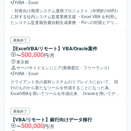
VBA
・
Excel
・対客向け商用システム運用プロジェクト（年間約100PJ）
に対する社内システム監査業務支援 ・Excel VBA を利用し
たシステム監査報告書自動生成業務 ・PJへの対面ヒアリン
グ予定調整／ヒアリング議事録作成（Excel） ・監査用チェ
ックリスト文書の改修修正業務（Excel） ・各PJの監査対応
進捗状況管理（Email/Slack, Excel）
募集終了
【ExcelVBA/リモート】VBA/Oracle案件
500,000
〜
円/月
東京都
サーバサイドエンジニア
(業務委託・フリーランス)
VBA
・
Excel
クライアント先の基幹システムのリプレイスにおいて、 現
行のものから新たなツールを作成することになった為、
ExcelVBAを用いてツールを作成出来、 Oracleを用いてデー
タの抽出を担当できる方を募集しております。
募集終了
【VBA/リモート】銀行向けデータ移行
500,000
〜
円/月