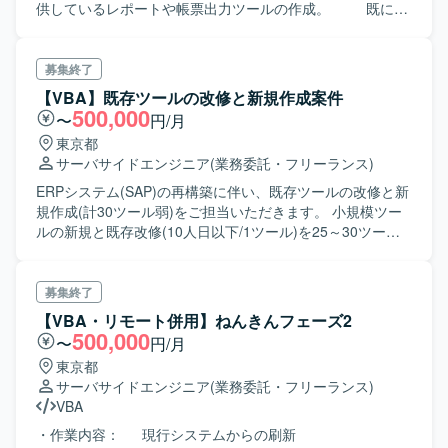
供しているレポートや帳票出力ツールの作成。 既に開
発は着手しており、部分的にボリュームが増えたパートが
ある為、 増員により対応する予定です。 ツールは
Excel/VBA（一部Access/VBAあり）で作成しますので、
募集終了
主に詳細設計～製造をメインに担当頂ける方を募集致しま
【VBA】既存ツールの改修と新規作成案件
す。 多少経験少なくてもVBA製造に長けて、コミュニケ
500,000
〜
円/月
ーション良好な方であれば、 是非ご提案下さいませ。
東京都
サーバサイドエンジニア
(業務委託・フリーランス)
ERPシステム(SAP)の再構築に伴い、既存ツールの改修と新
規作成(計30ツール弱)をご担当いただきます。 小規模ツー
ルの新規と既存改修(10人日以下/1ツール)を25～30ツール
程度、それ以外の開発規模の大きいツールを1つ作成いただ
きます。
募集終了
【VBA・リモート併用】ねんきんフェーズ2
500,000
〜
円/月
東京都
サーバサイドエンジニア
(業務委託・フリーランス)
VBA
・作業内容： 現行システムからの刷新