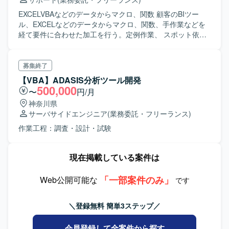
EXCELVBAなどのデータからマクロ、関数 顧客のBIツー
ル、EXCELなどのデータからマクロ、関数、手作業などを
経て要件に合わせた加工を行う。定例作業、 スポット依頼
作業などあり 顧客の各種システムよりデータを取得し
EXCELなどのデータからマクロ、関数、手作業などを経て
要件に合わせた加工を行う
募集終了
【VBA】ADASIS分析ツール開発
500,000
〜
円/月
神奈川県
サーバサイドエンジニア
(業務委託・フリーランス)
作業工程：調査・設計・試験
現在掲載している案件は
「一部案件のみ」
Web公開可能な
です
＼登録無料 簡単3ステップ／
会員登録して全案件から探す