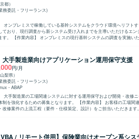
京都）
(業務委託・フリーランス)
】 オンプレミスで稼働している基幹システムをクラウド環境へリフトす
しており、現行調査から新システム受け入れまでを主導いただけるエン
ステムの調査を実施いただき、顧客
通じて要件や仕様を整理していただきます。クラウド向けに刷新された
オフショア先からのソースコード受け入れを行い、レビューおよび修正
の進め方に沿って実施していただきます。また、関連ドキュメントの作
a】大手製造業向けアプリケーション運用保守支援
ュニケーションを通じて課題を整理し、自
,000
円/月
クを推進できる方を求めております。既存資産を理解しながら、新しい
テム像を意識して主体的に提案・改善ができる方にご活躍いただきたい
山梨県）
(業務委託・フリーランス)
ることができ、上流から実装・レビューまで幅広い経験を積むことがで
inux
・
ABAP
発との連携を通じて、コードレビューや品質担保のノウハウも習得でき
】 大手製造業の工場関連システムに対する運用保守および開発・改修ニ
するための募集となります。 【作業内容】 お客様の工場関連システムに
ードレビューおよび修正対応を行っております。
・改修案件の上流工程（要件・仕様策定、設計）をご担当いただきます
様からの問合せや障害発生時の対応、各種相談への対応など、システム
きます。 【求める人物像】 工場関連システムの業務内容を積極的
うとする姿勢をお持ちの方を求めています。ユーザ様や関係者と円滑に
取りながら、丁寧かつ責任感を持って運用保守や上流工程の業務を進め
el VBA / リモート併用】保険業向けオープン系シ