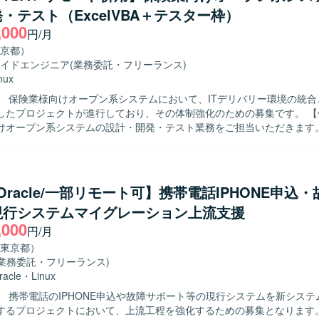
手製造業の工場関連システムに長期的に関わる
・テスト（ExcelVBA＋テスター枠）
造業の業務知識とシステム運用保守のスキルをあわせて高めていくこと
,000
程から運用保守まで幅広い工程を経験できるため、キャリアの幅を広げ
円/月
nd、RDB、
京都）
ryなどを利用したシステム環境での開発・運用保守となります。
イドエンジニア
(業務委託・フリーランス)
nux
】 保険業様向けオープン系システムにおいて、ITデリバリー環境の統合
たプロジェクトが進行しており、その体制強化のための募集です。 【作業内容】
けオープン系システムの設計・開発・テスト業務をご担当いただきます。Exc
や、Webアプリケーション、モバイルアプリケーション、APIを対象と
よびテスト実施を行っていただきます。アジャイルデリバリーモデルに
への参画を通じて品質向上に貢献していただきます。 【求める人物像】 生命保
務知識を活かしながら、アジャイル開発環境で主体的に設計・開発・テ
a/Oracle/一部リモート可】携帯電話IPHONE申込
だける方を求めています。Excel VBAなど既存のスキルを活かしつつ、
現行システムマイグレーション上流支援
的に取り組んでいただける方です。 【ポジションの魅力】 保険業界向けの
,000
システム開発に携わることで、ドメイン知識とアジャイル開発の経験を
円/月
ます。設計・開発からテストまで一連の工程に関わることで、アプリケ
東京都）
のスキルを幅広く磨いていただけます。 【開発環境】 Excel VBAを用いた
(業務委託・フリーランス)
中心に、Linux環境などのオープン系技術を組み合わせたシステム開発
racle
・
Linux
す。
】 携帯電話のIPHONE申込や故障サポート等の現行システムを新システ
るプロジェクトにおいて、上流工程を強化するための募集となります。 【作業