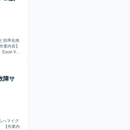
ができま
やすいポジ
と効率化推
el VBA
したテスト計
基づき、ス
ストに取り
・故障サ
テストプロセ
同時に深め
ーションス
およびテスト
ムへマイグ
内