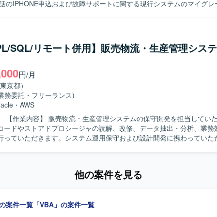
電話のIPHONE申込および故障サポートに関する現行システムのマイグレ
に参画いただきます。要件定義や基本設計の作成を中心に、関係者との
ムへの移行に向けた上流工程をご対応いただきます。 【求める人物像】 顧客と
ケーションを円滑に行いながら要件を整理できる方を求めています。マ
ェクトにおいて主体的に課題を拾い、関係者と協力して解決に向けて動
/PL/SQL/リモート併用】販売物流・生産管理シス
ションに上流
わっていただけます。要件定義や基本設計などの上流経験を活かしつつ
,000
活用など新たな取り組みにも関わることができます。 【開発環境】 OSは
円/月
、Linuxを使用し、DBはORACLE、開発言語はJavaとなります。
東京都）
(業務委託・フリーランス)
acle
・
AWS
ただきます。
コードやストアドプロシージャの読解、改修、データ抽出・分析、業務
行っていただきます。システム運用保守および設計開発に携わっていた
物像】 能動的に業務を推進し、関係部署や現場と円滑に連携できる方を
できます。 【開発環境】 Excel VBA、Oracle（PL/SQL）を使用します。
他の案件を見る
」の案件一覧
「VBA」の案件一覧