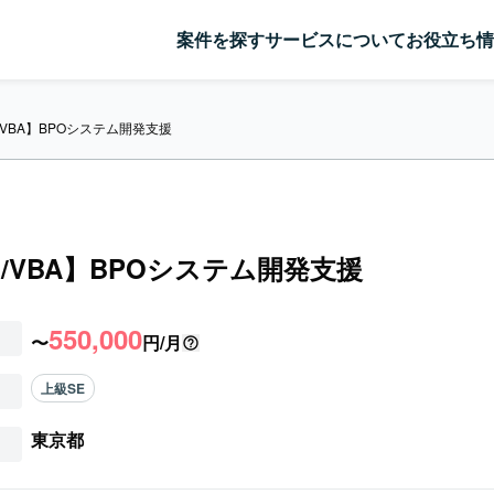
案件を探す
サービスについて
お役立ち情
VBA】BPOシステム開発支援
/VBA】BPOシステム開発支援
550,000
〜
円/月
上級SE
東京都