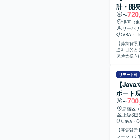
る方が望ましいです。 【ポジションの魅力】 大
計・開発
ことで、製
720
す。上流工
〜
ションです。 【開発環境】 JavaやVBAを用いたアプリケーション、およびTale
港区（東
BigQue
サーバサ
VBA
・
Li
【募集背景
進を目的とし
保険業様向
による開発
画の作成お
プリントテスト
リモート可
険分野の業
【Jav
組んでいた
ポート
スや品質向上に意欲
700
オープン系
〜
ていただけ
新宿区（
ペシャリストとして
上級SE
開発環境を
Java
・
O
を実施しま
【募集背景
レーションす