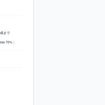
成まで

ess 70%：