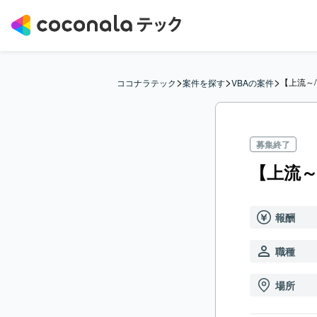
>
>
>
【上流～/
ココナラテック
案件を探す
VBAの案件
募集終了
【上流～
報酬
職種
場所