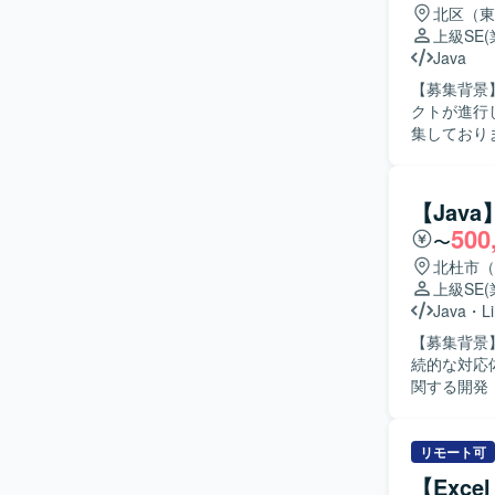
北区（東
上級SE
Java
【募集背景
クトが進行
集しております。 【作業内容】 オンプレミスの現行基幹シ
との折衝を
について、
ャイル開発
【Jav
対応いただきます。 【求める人物像】 顧客とのコミ
500
〜
律的にタス
境でのシス
北杜市（
ります。 【ポジションの魅力】 現行基幹システムの調査からクラウド環境への移行まで一連の
上級SE
工程に関わ
Java
・
L
フショア開
【募集背景
す。 【開発環境】 JavaScript、Java、Pythonを中心としたアジャイル開発体制で、新システム
続的な対応体制を強化
のソースコ
関する開発
て、ユーザ
関わる業務を実施していただ
に理解しよ
リモート可
ーションを
【Exc