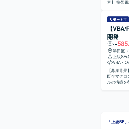
容】 携帯
ロジェクト
ながら新システ
のコミュニ
リモート可
ョンプロジ
【VBA
ましいです。 【ポジションの魅力】 大規模な携帯電話関連システムのマイグレー
開発
工程から関
585
ーションやAI
〜
Windows
墨田区（
上級SE
VBA
・
Or
【募集背景】 【作業内容】 販売物流・生産管理システムの保守開発を担当してい
既存マクロ
ルの構築を
【求める人
す。 【ポジションの魅力】 販売物流・生産管理領域のシステム保守開発に幅広く携わることが
「上級SE