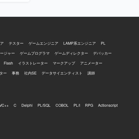
ア
テスター
ゲームエンジニア
LAMP系エンジニア
PL
ージャー
ゲームプログラマ
ゲームディレクター
デバッカー
Flash
イラストレーター
マークアップ
アニメーター
ター
事務
社内SE
データサイエンティスト
講師
VC++
C
Delphi
PL/SQL
COBOL
PL/I
RPG
Actionscript