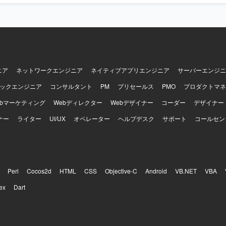
ニア
ネットワークエンジニア
ネイティブアプリエンジニア
サーバーエンジニ
ックエンジニア
コンサルタント
PM
プリセールス
PMO
プロダクトマネ
ebマーケティング
Webディレクター
Webデザイナー
コーダー
デザイナー
ナー
ライター
UI/UX
オペレーター
ヘルプデスク
サポート
コールセン
Perl
Cocos2d
HTML
CSS
Objective-C
Android
VB.NET
VBA
ex
Dart