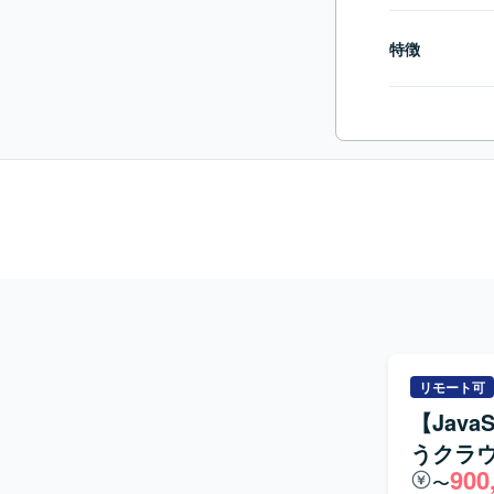
特徴
リモート可
【Java
うクラ
900
〜