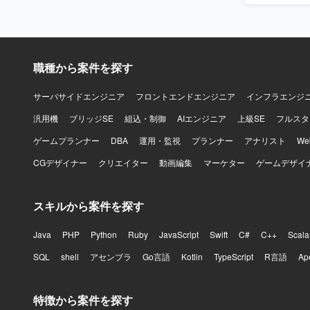
職種から案件を探す
サーバサイドエンジニア
フロントエンドエンジニア
インフラエンジ
汎用機
ブリッジSE
組込・制御
AIエンジニア
上級SE
フルスタ
ゲームプランナー
DBA
運用・監視
プランナー
アナリスト
W
CGデザイナー
クリエイター
動画編集
マーケター
ゲームデザイ
スキルから案件を探す
Java
PHP
Python
Ruby
JavaScript
Swift
C#
C++
Scala
SQL
shell
アセンブラ
Go言語
Kotlin
TypeScript
R言語
Ap
特徴から案件を探す