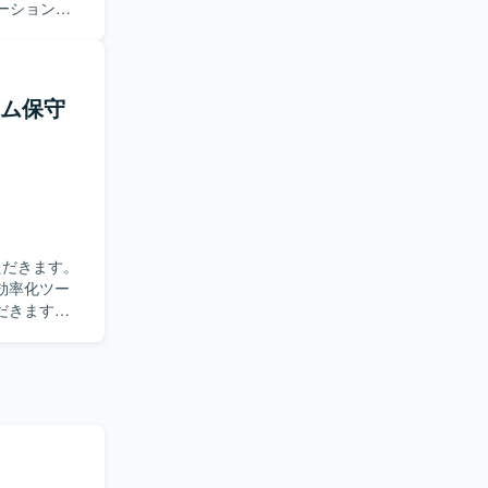
ーションプ
調整を行い
イグレーシ
ける方が望
テム保守
、マイグレ
効率化ツー
だきます。
求めていま