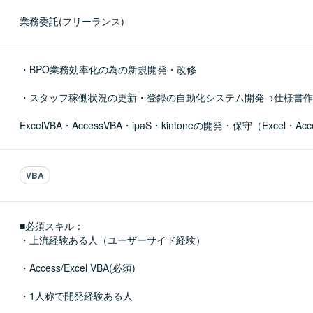
業務委託(フリーランス)
・BPO業務効率化の為の新規開発・改修

・スタッフ稼働状況の更新・登録の自動化システム開発→仕様書作
ExcelVBA・AccessVBA・ipaS・kintoneの開発・保守（Excel・Acc
VBA
■必須スキル：
・上流経験ある人（ユーザーサイド経験）

・Access/Excel VBA(必須)

・1人称で開発経験ある人