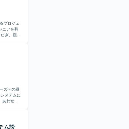
るプロジェ
ジニアを募
新システム
対応をアジ
成や更新も
クラウド環
と考えてお
きます。オ
る環境で
ーズへの継
。あわせ
運用保守に
コミュニケ
ていただけ
ステム設