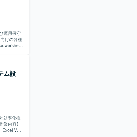
を通じて継
がら設計・
在しており、
び運用保守
rshell
た、コンシ
査や修正対
心を持ち、
ステム設
、開発チー
発ツールに
ります。
と効率化推
el VBA
したテスト計