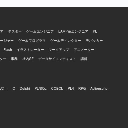
ア
テスター
ゲームエンジニア
LAMP系エンジニア
PL
ージャー
ゲームプログラマ
ゲームディレクター
デバッカー
Flash
イラストレーター
マークアップ
アニメーター
ター
事務
社内SE
データサイエンティスト
講師
VC++
C
Delphi
PL/SQL
COBOL
PL/I
RPG
Actionscript