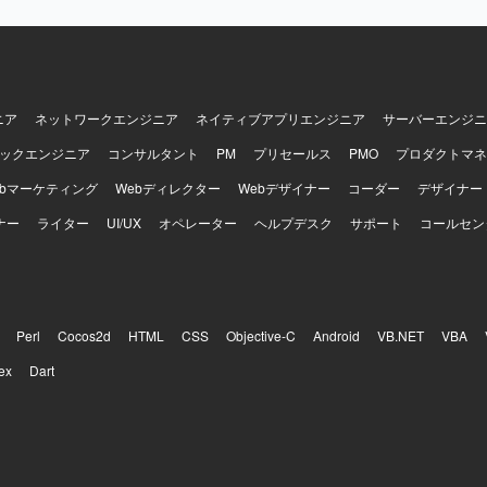
ニア
ネットワークエンジニア
ネイティブアプリエンジニア
サーバーエンジニ
ックエンジニア
コンサルタント
PM
プリセールス
PMO
プロダクトマネ
ebマーケティング
Webディレクター
Webデザイナー
コーダー
デザイナー
ナー
ライター
UI/UX
オペレーター
ヘルプデスク
サポート
コールセン
Perl
Cocos2d
HTML
CSS
Objective-C
Android
VB.NET
VBA
ex
Dart