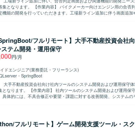
】 工場新ライン追加に伴い、合否判定画面および関連機能の開発ニーズ
内容】 バイクメーカー向けエンジン用の合否判定画面およ
定機能の開発を行っていただきます。工場新ライン追加に伴う画面追加
け汎用機システムと同様の合否判定機能の追加対応を担当していただき
で一連の工程をお任せいたします。 【求める人物像】 関係者と円滑にコミ
ョンを取りながら、自走して業務を進められる方を求めております。仕
軟に対応し、主体的に課題解決に取り組んでいただける方が望ましいです。 
a/SpringBoot/フルリモート】大手不動産投資会社
力】 工場新ライン立ち上げに関わるシステム開発に携わることができ、
システム開発・運用保守
否判定機能の開発経験を積むことができます。同一顧客内での継続的な
,000
期的な案件参画やドメイン知識の蓄積が期待できます。 【開発環境】 VB.NET
円/月
リケーション開発環境およびSQL Serverによるデータベース環境で
イドエンジニア
(業務委託・フリーランス)
QLserver
・
SpringBoot
】 大手不動産投資会社向け社内ツールのシステム開発および運用保守体
 社内ツールのシステム開発および運用保守をご担当い
。具体的には、不具合修正や要望・課題に対する改善開発、システムの
ーマンス監視、異常発生時の対応、バージョンアップ対応などを行って
関連システムのデータ移行対応にも携わっていただきます。リーダーの
状況に応じて主体的に動いていただきます。 【求める人物像】 基本設計以降
走して遂行できる方を求めております。チームメンバーやリーダーと連
Python/フルリモート】ゲーム開発支援ツール・ス
題を発見し主体的に対応できる方、コミュニケーションを取りながら柔
るポジションです。 【ポジションの魅力】 大手企業向けシステムの開