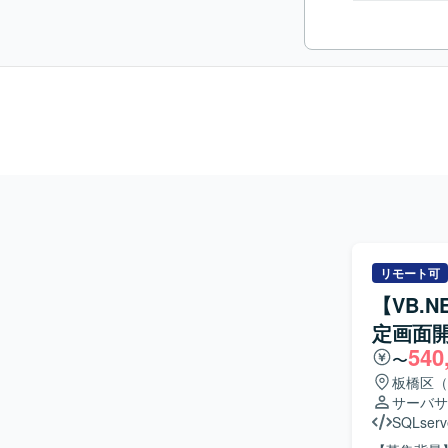
リモート可
【VB.
定画面
540
〜
板橋区（
サーバサ
SQLserv