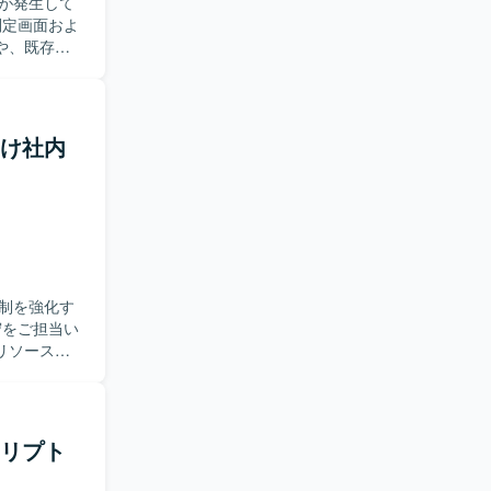
が発生して
や、既存の
ます。基本
様や要件の
【ポジ
向け社内
現場業務に
参画の可能
の開発となり
制を強化す
リソースお
いただきま
サポートポ
携しながら
クリプト
軟に業務を