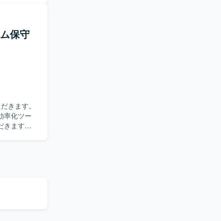
基づき、ス
ストに取り
テム保守
テストプロセ
同時に深め
ーションス
およびテスト
効率化ツー
だきます。
求めていま