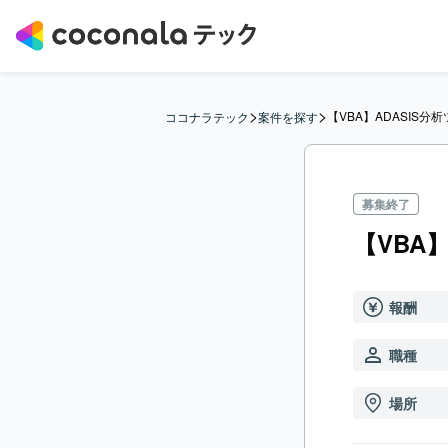
>
>
【VBA】ADASIS分
ココナラテック
案件を探す
募集終了
【VBA
報酬
職種
場所