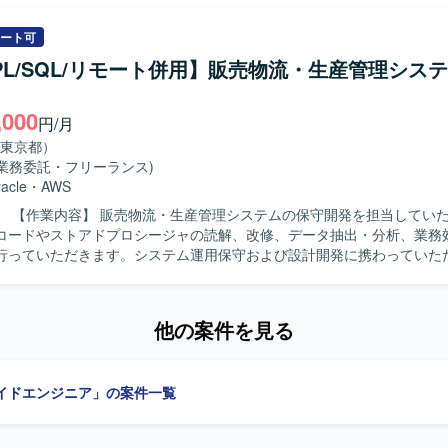
よびテスト実施を行っていただきます。アジャイルデリバリーモデルに
への参画を通じて品質向上に貢献していただきます。 【求める人物像】 生命保
ート可
務知識を活かしながら、アジャイル開発環境で主体的に設計・開発・テ
/PL/SQL/リモート併用】販売物流・生産管理シス
だける方を求めています。Excel VBAなど既存のスキルを活かしつつ、
的に取り組んでいただける方です。 【ポジションの魅力】 保険業界向けの
,000
システム開発に携わることで、ドメイン知識とアジャイル開発の経験を
円/月
ます。設計・開発からテストまで一連の工程に関わることで、アプリケ
東京都）
のスキルを幅広く磨いていただけます。 【開発環境】 Excel VBAを用いた
(業務委託・フリーランス)
中心に、Linux環境などのオープン系技術を組み合わせたシステム開発
acle
・
AWS
す。
ただきます。
コードやストアドプロシージャの読解、改修、データ抽出・分析、業務
行っていただきます。システム運用保守および設計開発に携わっていた
物像】 能動的に業務を推進し、関係部署や現場と円滑に連携できる方を
できます。 【開発環境】 Excel VBA、Oracle（PL/SQL）を使用します。
他の案件を見る
イドエンジニア」の案件一覧