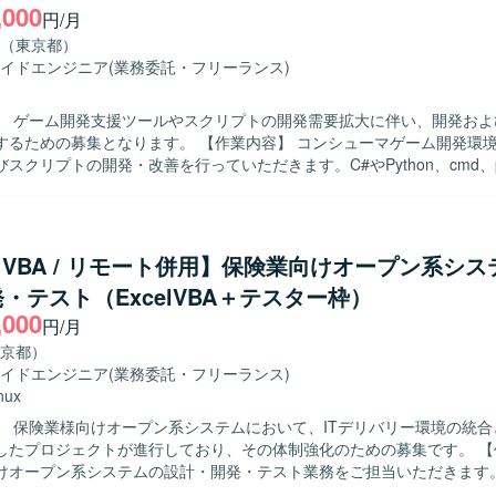
,000
保守まで一貫して関わることができ、改善開発やバージョンアップ対応
円/月
ルアップが可能です。少人数チームのため、リーダーのサポートをしな
（東京都）
を積むことができます。 【開発環境】 Java、SpringBoot、SQLを用
イドエンジニア
(業務委託・フリーランス)
システムの開発環境となります。一部でPythonを利用したシステムも存
じて担当いただく可能性があります。
】 ゲーム開発支援ツールやスクリプトの開発需要拡大に伴い、開発およ
なります。 【作業内容】 コンシューマゲーム開発環境向けの各種
スクリプトの開発・改善を行っていただきます。C#やPython、cmd、powe
て、開発フローを支援するための機能追加や改善を実施いたします。ま
ム開発環境の運用保守サポートとして、担当ツールやジョブの不具合調
きます。 【求める人物像】 ゲーム開発を支える開発環境やツール
的に取り組める方を求めております。開発フローの効率化や自動化に関
el VBA / リモート併用】保険業向けオープン系シ
を行っていただける方ですと望ましいです。 【ポジションの魅力】 コンシュ
・テスト（ExcelVBA＋テスター枠）
開発を支える基盤となるツールやスクリプトの開発に携わることができ
,000
産性向上に直接貢献できるポジションです。ゲーム開発フローや各種開
円/月
きます。 【開発環境】 C#、Python、cmd、powershell、Git
京都）
たコンシューマゲーム開発環境向けのツールおよびスクリプト開発とな
イドエンジニア
(業務委託・フリーランス)
nux
】 保険業様向けオープン系システムにおいて、ITデリバリー環境の統合
たプロジェクトが進行しており、その体制強化のための募集です。 【作業内容】
けオープン系システムの設計・開発・テスト業務をご担当いただきます。Exc
や、Webアプリケーション、モバイルアプリケーション、APIを対象と