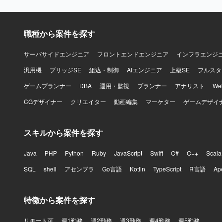
職種から案件を探す
サーバサイドエンジニア
フロントエンドエンジニア
インフラエンジ
汎用機
ブリッジSE
組込・制御
AIエンジニア
上級SE
フルスタ
ゲームプランナー
DBA
運用・監視
プランナー
アナリスト
W
CGデザイナー
クリエイター
動画編集
マーケター
ゲームデザイ
スキルから案件を探す
Java
PHP
Python
Ruby
JavaScript
Swift
C#
C++
Scala
SQL
shell
アセンブラ
Go言語
Kotlin
TypeScript
R言語
Ap
特徴から案件を探す
リモート可
週1勤務
週2勤務
週3勤務
週4勤務
週5勤務