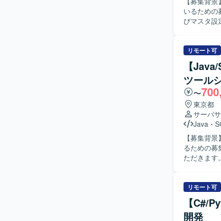
【募集背景
いるための募集となります。 【作業
びマスタ設
二輪業務向
設計からリリースま
ュニケーシ
リモート可
変化にも柔
【Jav
ションの魅
ツール
直結する合
700
性もあり、中長
〜
を用いたアプ
東京都
ます。
サーバサ
Java
・
S
【募集背景
るための募集となります。 【作業内容】
ただきます
よびパフォ
す。また、
ジションとして、
リモート可
の工程を自
【C#/
も、自ら課
開発
進められる方にマッチす