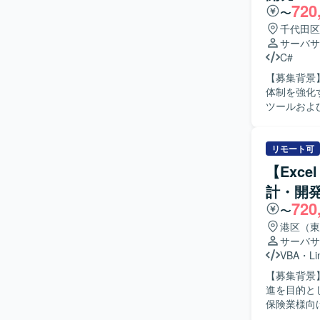
720
発から運用
〜
続的なスキ
千代田区
開発・運用まで幅広い経験
サーバサ
いたWeb
C#
スキルに応
【募集背景
体制を強化するための募集と
ツールおよび
などを用い
ューマゲー
応のサポートも行っていただ
リモート可
開発に意欲
【Exc
主体的に改善提案
計・開発
ーマゲーム
720
ム全体の生
〜
関する知見を広く深めることがで
港区（東
などを用い
サーバサ
VBA
・
Li
【募集背景
進を目的とし
保険業様向
による開発