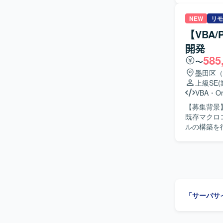
画の作成お
プリントテスト
NEW
リモ
険分野の業
【VBA
組んでいた
開発
スや品質向上に意欲
585
オープン系
〜
ていただけ
墨田区（
ペシャリストとして
上級SE
開発環境を
VBA
・
Or
を実施しま
【募集背景】 【作業内容】 販売物流・生産管理システムの保守開発を担当してい
既存マクロ
ルの構築を
【求める人
す。 【ポジションの魅力】 販売物流・生産管理領域のシステム保守開発に幅広く携わることが
「サーバサ