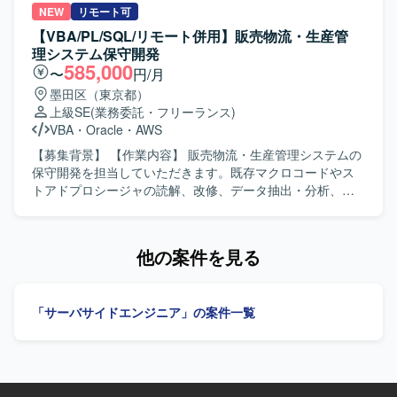
ト開発となります。
発や、Webアプリケーション、モバイルアプリケーショ
NEW
リモート可
ン、APIを対象としたテスト計画の作成およびテスト実施を
【VBA/PL/SQL/リモート併用】販売物流・生産管
行っていただきます。アジャイルデリバリーモデルに基づ
理システム保守開発
き、スプリントテストへの参画を通じて品質向上に貢献し
585,000
〜
円/月
ていただきます。 【求める人物像】 生命保険分野の業務知
墨田区（東京都）
識を活かしながら、アジャイル開発環境で主体的に設計・
上級SE
(業務委託・フリーランス)
開発・テストに取り組んでいただける方を求めています。
VBA
・
Oracle
・
AWS
Excel VBAなど既存のスキルを活かしつつ、テストプロセス
や品質向上に意欲的に取り組んでいただける方です。 【ポ
【募集背景】 【作業内容】 販売物流・生産管理システムの
ジションの魅力】 保険業界向けのオープン系システム開発
保守開発を担当していただきます。既存マクロコードやス
に携わることで、ドメイン知識とアジャイル開発の経験を
トアドプロシージャの読解、改修、データ抽出・分析、業
同時に深めていただけます。設計・開発からテストまで一
務効率化ツールの構築を行っていただきます。システム運
連の工程に関わることで、アプリケーションスペシャリス
用保守および設計開発に携わっていただきます。 【求める
トとしてのスキルを幅広く磨いていただけます。 【開発環
人物像】 能動的に業務を推進し、関係部署や現場と円滑に
他の案件を見る
境】 Excel VBAを用いた開発環境を中心に、Linux環境など
連携できる方を求めています。 【ポジションの魅力】 販売
のオープン系技術を組み合わせたシステム開発およびテス
物流・生産管理領域のシステム保守開発に幅広く携わるこ
トを実施します。
とができます。 【開発環境】 Excel VBA、
「サーバサイドエンジニア」の案件一覧
Oracle（PL/SQL）を使用します。