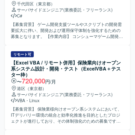
千代田区（東京都）
て遂行できる方を求めております。チームメンバーやリー
サーバサイドエンジニア
(業務委託・フリーランス)
ダーと連携しながらも、自ら課題を発見し主体的に対応で
C#
きる方、コミュニケーションを取りながら柔軟に業務を進
められる方にマッチするポジションです。 【ポジションの
【募集背景】 ゲーム開発支援ツールやスクリプトの開発需
魅力】 大手企業向けシステムの開発から運用保守まで一貫
要拡大に伴い、開発および運用保守体制を強化するための
して関わることができ、改善開発やバージョンアップ対応
募集となります。 【作業内容】 コンシューマゲーム開発環
を通じて継続的なスキルアップが可能です。少人数チーム
境向けの各種ツールおよびスクリプトの開発・改善を行っ
のため、リーダーのサポートをしながら設計・開発・運用
ていただきます。C#やPython、cmd、powershellなどを用
まで幅広い経験を積むことができます。 【開発環境】
いて、開発フローを支援するための機能追加や改善を実施
リモート可
Java、SpringBoot、SQLを用いたWebシステムの開発環境
いたします。また、コンシューマゲーム開発環境の運用保
【Excel VBA / リモート併用】保険業向けオープン
となります。一部でPythonを利用したシステムも存在して
守サポートとして、担当ツールやジョブの不具合調査や修
系システム設計・開発・テスト（ExcelVBA＋テス
おり、スキルに応じて担当いただく可能性があります。
正対応のサポートも行っていただきます。 【求める人物
ター枠）
像】 ゲーム開発を支える開発環境やツール開発に意欲的に
720,000
〜
円/月
取り組める方を求めております。開発フローの効率化や自
港区（東京都）
動化に関心を持ち、主体的に改善提案を行っていただける
サーバサイドエンジニア
(業務委託・フリーランス)
方ですと望ましいです。 【ポジションの魅力】 コンシュー
VBA
・
Linux
マゲーム開発を支える基盤となるツールやスクリプトの開
発に携わることができ、開発チーム全体の生産性向上に直
【募集背景】 保険業様向けオープン系システムにおいて、
接貢献できるポジションです。ゲーム開発フローや各種開
ITデリバリー環境の統合と効率化推進を目的としたプロジ
発ツールに関する知見を広く深めることができます。 【開
ェクトが進行しており、その体制強化のための募集です。
発環境】 C#、Python、cmd、powershell、Gitなどを用いた
【作業内容】 保険業様向けオープン系システムの設計・開
コンシューマゲーム開発環境向けのツールおよびスクリプ
発・テスト業務をご担当いただきます。Excel VBAによる開