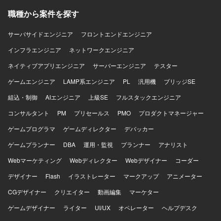
職種から案件を探す
サーバサイドエンジニア
フロントエンドエンジニア
インフラエンジニア
ネットワークエンジニア
ネイティブアプリエンジニア
サーバーエンジニア
テスター
ゲームエンジニア
LAMP系エンジニア
PL
汎用機
ブリッジSE
組込・制御
AIエンジニア
上級SE
フルスタックエンジニア
コンサルタント
PM
プリセールス
PMO
プロダクトマネージャー
ゲームプログラマ
ゲームディレクター
デバッカー
ゲームプランナー
DBA
運用・監視
プランナー
アナリスト
Webマーケティング
Webディレクター
Webデザイナー
コーダー
デザイナー
Flash
イラストレーター
マークアップ
アニメーター
CGデザイナー
クリエイター
動画編集
マーケター
ゲームデザイナー
ライター
UI/UX
オペレーター
ヘルプデスク