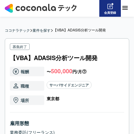
会員登録
>
>
【VBA】ADASIS分析ツール開発
ココナラテック
案件を探す
募集終了
【VBA】ADASIS分析ツール開発
500,000
報酬
〜
円/月
サーバサイドエンジニア
職種
東京都
場所
雇用形態
業務委託(フリーランス)