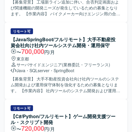
【募集背景】 工場新ライン追加に伴い、合否判定画面およ
び関連機能の開発ニーズが発生しているための募集となり
ます。 【作業内容】 バイクメーカー向けエンジン用の合否
判定画面およびマスタ設定機能の開発を行っていただきま
す。工場新ライン追加に伴う画面追加や、既存の二輪業務
向け汎用機システムと同様の合否判定機能の追加対応を担
リモート可
当していただきます。基本設計からリリースまで一連の工
【Java/SpringBoot/フルリモート】大手不動産投
程をお任せいたします。 【求める人物像】 関係者と円滑に
資会社向け社内ツールシステム開発・運用保守
コミュニケーションを取りながら、自走して業務を進めら
700,000
〜
円/月
れる方を求めております。仕様や要件の変化にも柔軟に対
東京都
応し、主体的に課題解決に取り組んでいただける方が望ま
サーバサイドエンジニア
(業務委託・フリーランス)
しいです。 【ポジションの魅力】 工場新ライン立ち上げに
Java
・
SQLserver
・
SpringBoot
関わるシステム開発に携わることができ、現場業務に直結
する合否判定機能の開発経験を積むことができます。同一
【募集背景】 大手不動産投資会社向け社内ツールのシステ
顧客内での継続的な参画の可能性もあり、中長期的な案件
ム開発および運用保守体制を強化するための募集となりま
参画やドメイン知識の蓄積が期待できます。 【開発環境】
す。 【作業内容】 社内ツールのシステム開発および運用保
VB.NETを用いたアプリケーション開発環境およびSQL
守をご担当いただきます。具体的には、不具合修正や要
Serverによるデータベース環境での開発となります。
望・課題に対する改善開発、システムのリソースおよびパ
フォーマンス監視、異常発生時の対応、バージョンアップ
リモート可
対応などを行っていただきます。また、関連システムのデ
【C#/Python/フルリモート】ゲーム開発支援ツー
ータ移行対応にも携わっていただきます。リーダーのサポ
ル・スクリプト開発
ートポジションとして、状況に応じて主体的に動いていた
720,000
〜
円/月
だきます。 【求める人物像】 基本設計以降の工程を自走し