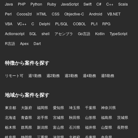
Java
PHP
Python
Ruby
JavaScript
Swift
C#
C++
Scala
Perl
Cocos2d
HTML
CSS
Objective-C
Android
VB.NET
VBA
VC++
C
Delphi
PL/SQL
COBOL
PL/I
RPG
Actionscript
SQL
shell
アセンブラ
Go言語
Kotlin
TypeScript
R言語
Apex
Dart
特徴から案件を探す
リモート可
週1勤務
週2勤務
週3勤務
週4勤務
週5勤務
地域から案件を探す
東京都
大阪府
福岡県
愛知県
埼玉県
千葉県
神奈川県
北海道
青森県
岩手県
宮城県
秋田県
山形県
福島県
茨城県
栃木県
群馬県
新潟県
富山県
石川県
福井県
山梨県
長野県
岐阜県
静岡県
三重県
滋賀県
京都府
兵庫県
奈良県