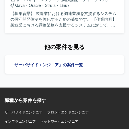
取りながら、品質と生産性の両立を意識して取り組んでい
Java
・
Oracle
・
Struts
・
Linux
ただける方です。 【ポジションの魅力】 オンプレミスから
クラウドへの再構築プロジェクトに参画することで、AWS
【募集背景】 製造業における調達業務を支援するシステム
を前提としたシステムアーキテクチャやモダンなJava開発
の保守開発体制を強化するための募集です。 【作業内容】
の経験を積むことができます。 製造業向け生産管理システ
製造業における調達業務を支援するシステムに対して、ユ
ムに携わることで、業務知識と技術スキルの双方を高めて
ーザ要件に伴う影響調査および要件整理を行い、開発から
いただけます。 【開発環境】 Java（Spring Boot）を中心
リリースまで一連の保守開発作業を実施していただきま
としたアプリケーション開発環境にて、生産システムの再
す。 【求める人物像】 チーム内において作業内容や方針の
他の案件を見る
構築を行います。
提案や改善ができる主体性のある方を求めています。影響
調査からリリースまでを一人称でやり切れる責任感と自走
力をお持ちの方にご活躍いただきたいと考えています。
「サーバサイドエンジニア」の案件一覧
【ポジションの魅力】 製造業の調達業務を支える基幹系シ
ステムの保守開発に携わることで、業務理解と技術力の双
方を高めることができます。上流の要件整理からリリース
まで一貫して関わることで、フルスタックな開発スキルと
プロジェクト推進力を磨くことができます。 【開発環境】
言語：Java、C++ DB：Oracle、PostgreSQL FW：Struts
職種から案件を探す
OS：Linux
サーバサイドエンジニア
フロントエンドエンジニア
インフラエンジニア
ネットワークエンジニア