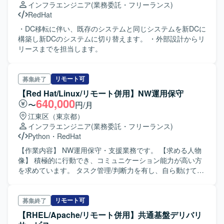
インフラエンジニア
(業務委託・フリーランス)
RedHat
・DC移転に伴い、既存のシステムと同じシステムを新DCに
構築し新DCのシステムに切り替えます。 ・外部設計からリ
リースまでを担当します。
リモート可
募集終了
【Red Hat/Linux/リモート併用】NW運用保守
640,000
〜
円/月
江東区（東京都）
インフラエンジニア
(業務委託・フリーランス)
Python
・
RedHat
【作業内容】 NW運用保守・支援業務です。 【求める人物
像】 積極的に行動でき、コミュニケーション能力が高い方
を求めています。 タスク管理/判断力を有し、自ら動けて柔
軟に対応できる方が望ましいです。
リモート可
募集終了
【RHEL/Apache/リモート併用】共通基盤デリバリ