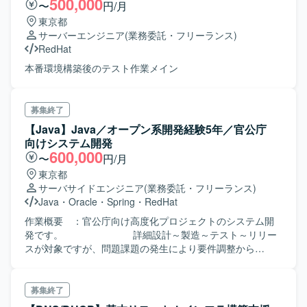
500,000
〜
円/月
ークからサーバ、仮想化基盤、ストレージ、認証基盤、
DB、保全機構まで幅広いインフラ技術に関わることができ
東京都
ます。 長期にわたるプロジェクトの中で、詳細設計からテ
サーバーエンジニア
(業務委託・フリーランス)
スト、切替まで一連の工程を経験できるため、インフラエ
RedHat
ンジニアとしてのスキルを体系的かつ実践的に高めること
本番環境構築後のテスト作業メイン
ができます。 複数領域でのメンバー募集が行われているた
め、得意領域を活かしながら、将来的には周辺領域へスキ
ルを広げていくキャリアパスも描きやすい環境です。 【開
募集終了
発環境】 ネットワーク：Ciscoスイッチ（C9200L、
【Java】Java／オープン系開発経験5年／官公庁
C9300X、Nexus 9000シリーズ）、Thunderシリーズ負荷
向けシステム開発
分散装置、SRX340、PA-550、Panorama、NetApp
600,000
AFF/FASシリーズ 認証・時刻・無線：TS-2220-
〜
円/月
33（NTP）、NetAttestD3（DNS/DHCP）、
東京都
NetAttestEPS（認証局/証明書）、Catalyst CW9800M（無
サーバサイドエンジニア
(業務委託・フリーランス)
線LANコントローラ） サーバ・仮想化：VSAN Ready Node
Java
・
Oracle
・
Spring
・
RedHat
R670、PowerEdge R470、vSphere ESXi、vSphere
作業概要 ：官公庁向け高度化プロジェクトのシステム開
vCenter、VCF Operations、NSX Manager、Security
発です。 詳細設計～製造～テスト～リリー
Services Platform、VCF cloud builder DB・ミドルウェア
スが対象ですが、問題課題の発生により要件調整から
等：Oracle Standard Edition、HULFT、Pacemaker、
再開する事も少なくないため、上流から対
Postfix、squid OS：Windows Server、Redhat系OS
応できるスキルも必要です。 非常に多くの
画面を持つ設計となっており、画面系を多数経験された
募集終了
方、Struts系とSpring系 フレームワークのど