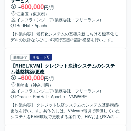
サービス
600,000
〜
円/月
江東区（東京都）
インフラエンジニア
(業務委託・フリーランス)
RedHat
・
Apache
【作業内容】 老朽化システムの基盤刷新における標準化モ
デルの設計ならびにIaC実行基盤の設計構築を行います。
リモート可
募集終了
【RHEL/KVM】クレジット決済システムのシステ
ム基盤構築/更改
600,000
〜
円/月
川崎市（神奈川県）
インフラエンジニア
(業務委託・フリーランス)
Oracle
・
RedHat
・
Apache
・
VMWARE
【作業内容】 クレジット決済システムのシステム基盤構築/
更改を行います。具体的には、VMware環境で稼働していた
システムをKVM環境で更改する案件で、HWおよびSWのバ
ージョンアップを行います。