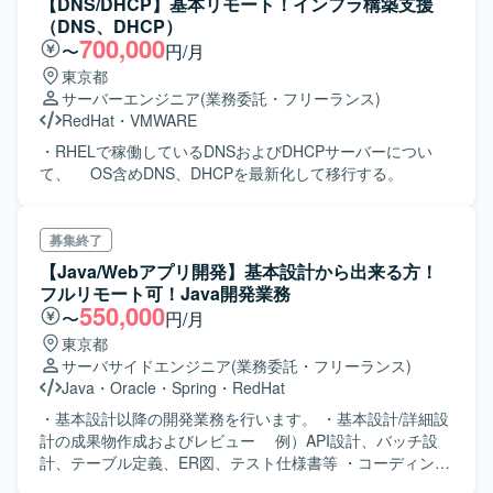
【DNS/DHCP】基本リモート！インフラ構築支援
ちらにも知識、経験をお持ちである方を求めております。
（DNS、DHCP）
期間／人数：２０２４年 ５月
700,000
〜
円/月
～ 1名 ６月～ 3名
東京都
※２０２６年１０月カットオーバー予定、
サーバーエンジニア
(業務委託・フリーランス)
長期参画となる想定です。 ※チーム、ユニ
RedHat
・
VMWARE
ットでのご提案、大歓迎です！ 場 所 ：東京メトロ有
楽町線 護国寺駅 ※勤務時間 9:00～
・RHELで稼働しているDNSおよびDHCPサーバーについ
18:00 フレックス無 土日祝日休み ※超
て、 OS含めDNS、DHCPを最新化して移行する。
過勤務は平均して 5～10時間程度／月を想定。
（業務ピーク時は２０～３０時間とな
る可能性あり） ※オンサイト（出社）して
募集終了
の業務となります。
【Java/Webアプリ開発】基本設計から出来る方！
フルリモート可！Java開発業務
550,000
〜
円/月
東京都
サーバサイドエンジニア
(業務委託・フリーランス)
Java
・
Oracle
・
Spring
・
RedHat
・基本設計以降の開発業務を行います。 ・基本設計/詳細設
計の成果物作成およびレビュー 例）API設計、バッチ設
計、テーブル定義、ER図、テスト仕様書等 ・コーディング
及びレビュー ・テスト環境準備/実施