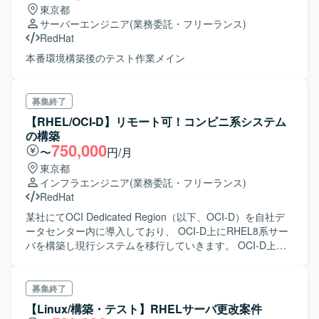
東京都
PostgreSQL、Red Hat Enterprise Linux、Spring Boot など
ジ/リモート環境、NTP/証明書/RADIUS/DHCP/DNS/無線と
サーバーエンジニア
(業務委託・フリーランス)
を用いたWeb業務アプリケーションの開発・データ移行を
いった各領域において、詳細設計、構築手順書作成、単体
RedHat
行っております。
テスト項目書作成、環境構築、単体テスト、結合テスト、
総合テストまで一連の工程を担当していただきます。 サー
本番環境構築後のテスト作業メイン
バ系では、物理サーバ/仮想化基盤、DB/データ連携/OS/保
全/機器設置調整といった領域にて、サーバおよび仮想化基
盤の設計・構築、各種ミドルウェア・DB・データ連携・保
募集終了
全機構の設計・構築、ならびにテスト計画・実施・結果整
【RHEL/OCI-D】リモート可！コンビニ系システム
理などを行っていただきます。 プロジェクト全体として
の構築
は、詳細設計～各種テスト～切替までの長期フェーズにわ
750,000
〜
円/月
たり、段階的に環境を構築しながら、既存環境から新基盤
東京都
へのスムーズな移行を進めていきます。 【求める人物像】
インフラエンジニア
(業務委託・フリーランス)
インフラ基盤の大規模更改プロジェクトにおいて、担当領
RedHat
域の技術的な深い理解を持ちつつ、関連チームと連携しな
がら主体的に設計・構築・テストを推進できる方を求めて
某社にてOCI Dedicated Region（以下、OCI-D）を自社デ
います。 複数プロダクトが連携する環境のため、周辺領域
ータセンター内に導入しており、 OCI-D上にRHEL8系サー
にも関心を持ち、仕様や構成を自らキャッチアップしなが
バを構築し現行システムを移行していきます。 OCI-D上へ
ら、課題やリスクを早期に発見し共有できる方が望ましい
のシステム構築はコンビニ案件では初となるため、 サーバ
です。 ドキュメント作成やレビューなども多いため、丁寧
構築だけでなく、RHEL8系サーバの構成決め、構築手法
なコミュニケーションとチームでの協調性を重視される方
（Ansibleを活用する予定）の確立などから 対応していく案
募集終了
にマッチします。 【ポジションの魅力】 大規模な社内シス
件になります。
【Linux/構築・テスト】RHELサーバ更改案件
テム基盤の刷新プロジェクトに参画することで、ネットワ