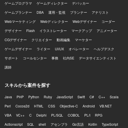
ゲームプログラマ
ゲームディレクター
デバッカー
ゲームプランナー
DBA
運用・監視
プランナー
アナリスト
Webマーケティング
Webディレクター
Webデザイナー
コーダー
デザイナー
Flash
イラストレーター
マークアップ
アニメーター
CGデザイナー
クリエイター
動画編集
マーケター
ゲームデザイナー
ライター
UI/UX
オペレーター
ヘルプデスク
サポート
コールセンター
事務
社内SE
データサイエンティスト
講師
スキルから案件を探す
Java
PHP
Python
Ruby
JavaScript
Swift
C#
C++
Scala
Perl
Cocos2d
HTML
CSS
Objective-C
Android
VB.NET
VBA
VC++
C
Delphi
PL/SQL
COBOL
PL/I
RPG
Actionscript
SQL
shell
アセンブラ
Go言語
Kotlin
TypeScript