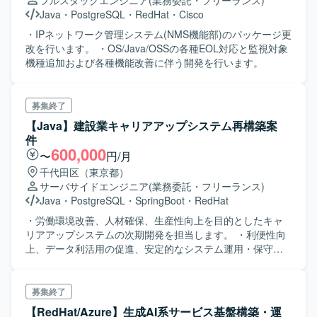
フルスタックエンジニア
(業務委託・フリーランス)
Java
・
PostgreSQL
・
RedHat
・
Cisco
・IPネットワーク管理システム(NMS機能部)のパッケージ更
改を行います。 ・OS/Java/OSSの各種EOL対応と監視対象
機種追加および各種機能改善に伴う開発を行います。
募集終了
【Java】建設業キャリアアップシステム再構築案
件
600,000
〜
円/月
千代田区（東京都）
サーバサイドエンジニア
(業務委託・フリーランス)
Java
・
PostgreSQL
・
SpringBoot
・
RedHat
・労働環境改善、人材確保、生産性向上を目的としたキャ
リアアップシステムの次期開発を担当します。 ・利便性向
上、データ利活用の促進、安定的なシステム運用・保守を
目指します。 ・事業拡大に対応したシステムの拡張性を確
保します。
募集終了
【RedHat/Azure】生成AI系サービス基盤構築・運