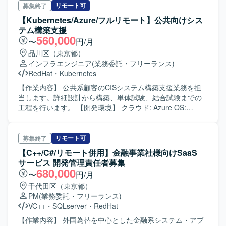
リモート可
募集終了
【Kubernetes/Azure/フルリモート】公共向けシス
テム構築支援
560,000
〜
円/月
品川区（東京都）
インフラエンジニア
(業務委託・フリーランス)
RedHat
・
Kubernetes
【作業内容】 公共系顧客のCISシステム構築支援業務を担
当します。詳細設計から構築、単体試験、結合試験までの
工程を行います。 【開発環境】 クラウド: Azure OS:
RedHat Enterprise Linux
リモート可
募集終了
【C++/C#/リモート併用】金融事業社様向けSaaS
サービス 開発管理責任者募集
680,000
〜
円/月
千代田区（東京都）
PM
(業務委託・フリーランス)
VC++
・
SQLserver
・
RedHat
【作業内容】 外国為替を中心とした金融系システム・アプ