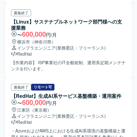
的なシステム運用・保守、事業拡大への拡張性の確保を目
的とした次期システムを開発します。 【開発環境】 言語:
Java、Vue.js DB: Amazon Aurora PostgreSQL OS: Red
募集終了
Hat Enterprise Linux FW: Spring Boot
【Linux】サステナブルネットワーク部門様への支
援業務
600,000
〜
円/月
横浜市（神奈川県）
インフラエンジニア
(業務委託・フリーランス)
RedHat
【作業内容】 ISP事業社のIT全般統制、運用系定期メンテナ
ンスを行います。
リモート可
募集終了
【RedHat】生成AI系サービス基盤構築・運用案件
600,000
〜
円/月
江東区（東京都）
インフラエンジニア
(業務委託・フリーランス)
RedHat
・AzureおよびAWS上における生成AI系環境の基盤構築と運
用を担当いただきます。 ・既存の基本設計書を参考にしな