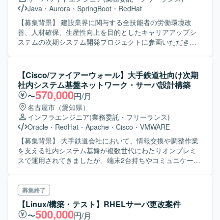
ーク、サーバー、仮想化、監視、ジョブ管理、バックアッ
に行いながら、顧客価値を意識して提案内容を組み立てら
Java
・
Aurora
・
SpringBoot
・
RedHat
プなど幅広いインフラ技術に横断的に関わることができま
れる方が望ましいです。 【ポジションの魅力】 OpenShift
す。長期にわたる計画的なプロジェクトの中で、要件検討
をはじめとしたR社プロダクトに深く関わりながら、さまざ
【募集背景】 建設業界に関与する全技能者の労働環境改
から設計、構築、テスト、切替まで一連のフェーズに携わ
まな業種のエンド顧客に対して技術提案ができるポジショ
善、人材確保、生産性向上を目的としたキャリアアップシ
ることで、上流から下流までの経験を積むことができ、最
ンです。プリセールスとしての経験を積みつつ、最新のコ
ステムの次期システム開発プロジェクトに参画いただきま
新の製品やソリューションを用いた基盤構築スキルを高め
ンテナ基盤技術や関連ソリューションに継続的に触れられ
す。 【作業内容】 建設業キャリアアップシステムの再構築
ることができます。 【開発環境】 Cisco 製スイッチおよび
る環境です。 【開発環境】 OpenShiftを中心としたR社プロ
において、利便性向上やデータ利活用の促進、安定的なシ
ファイアウォール、NetApp ストレージ、NTP/DNS/DHCP/
ダクト群を対象とした技術検証・提案環境となります。
ステム運用・保守、事業拡大への拡張性確保を目的とした
【Cisco/ファイアーウォール】大手鉄道社向け次期
認証基盤機器、VMware Cloud Foundation、Windows
次期システムの設計・開発およびデータ移行作業を担当し
社内システム基盤ネットワーク・サーバ設計構築
Server、Red Hat 系 OS、Oracle データベース、HULFT、
ていただきます。 アプリケーション設計・開発、データ移
570,000
〜
円/月
Pacemaker、Postfix、squid、Zabbix、Cacti、JP1/AJS3、
行設計・実装、既存データ構造の分析やマッピング設計、
名古屋市（愛知県）
Cisco Secure Network Analytics、ThousandEyes、CSLU、
SQLやシェルスクリプトを用いた移行処理の実装・検証な
インフラエンジニア
(業務委託・フリーランス)
rsyslog、Veeam Backup & Replication、HYCU for M365 な
どを行っていただきます。 【求める人物像】 システムの目
Oracle
・
RedHat
・
Apache
・
Cisco
・
VMWARE
どを利用したインフラ環境です。
的や業務背景を理解し、自ら課題や不明点を洗い出して関
係者と調整しながら設計・実装を進められる方を求めてお
【募集背景】 大手鉄道会社において、情報交換や調整作業
ります。 チームメンバーと連携しながら主体的に動き、品
を支える社内システム基盤が複数世代にわたりオンプレミ
質と生産性の両立を意識して業務に取り組める方が望まし
スで運用されてきましたが、端末2台持ちやコミュニケーシ
いです。 【ポジションの魅力】 社会インフラとしての役割
ョンの非効率性、バージョンアップ負荷の高止まりといっ
を担うキャリアアップシステムの再構築に上流工程から関
た課題が顕在化しているため、次期基盤への全面刷新プロ
わることができ、大規模なデータ移行やクラウド環境を活
ジェクトが立ち上がりました。 【作業内容】 6代目社内シ
募集終了
用したシステム開発の経験を積むことができます。 アプリ
ステム基盤の刷新プロジェクトに参画し、ネットワーク系
【Linux/構築・テスト】RHELサーバ更改案件
ケーション開発とデータ移行の両面でスキルを高められる
およびサーバ系インフラの設計・構築・テストをご担当い
500,000
〜
円/月
環境です。 【開発環境】 Java、React、Amazon Aurora
ただきます。 ネットワーク系では、FW/スイッチ/ストレー