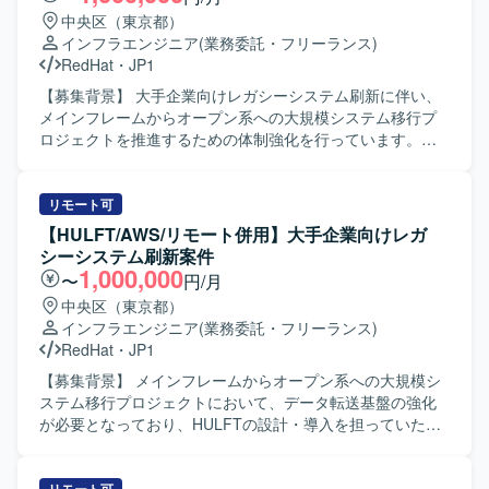
中央区（東京都）
インフラエンジニア
(業務委託・フリーランス)
RedHat
・
JP1
【募集背景】 大手企業向けレガシーシステム刷新に伴い、
メインフレームからオープン系への大規模システム移行プ
ロジェクトを推進するための体制強化を行っています。
【作業内容】 メインフレーム（ホスト）からオープン系
（Red Hat Linux / AWS）への大規模システム移行プロジェ
クトに参画していただきます。インフラ基盤、ミドルウェ
リモート可
ア、運用設計の専門チームに分かれ、JP1/IM3を用いた監視
【HULFT/AWS/リモート併用】大手企業向けレガ
運用への切り替えに伴う各種設計・構築および関連業務を
シーシステム刷新案件
実施していただきます。また、顧客向けの方式説明書や各
1,000,000
〜
円/月
種ドキュメントの作成も担当していただきます。 【求める
中央区（東京都）
人物像】 汎用機とオープン系双方の技術に対して主体的に
インフラエンジニア
(業務委託・フリーランス)
キャッチアップしながら取り組んでいただける方を求めて
RedHat
・
JP1
います。関係者と円滑にコミュニケーションを取りなが
ら、ドキュメント作成や説明などの業務も丁寧に対応して
【募集背景】 メインフレームからオープン系への大規模シ
いただける方が望ましいです。 【ポジションの魅力】 大規
ステム移行プロジェクトにおいて、データ転送基盤の強化
模なレガシーシステム刷新プロジェクトに携わることで、
が必要となっており、HULFTの設計・導入を担っていただ
汎用機からオープン系への移行に関する知見を幅広く習得
ける方を募集しております。 【作業内容】 メインフレーム
していただけます。インフラ基盤からミドルウェア、運用
からRed Hat LinuxやAWSへの大規模システム移行プロジェ
設計まで一連の工程に関わることで、上流から下流までの