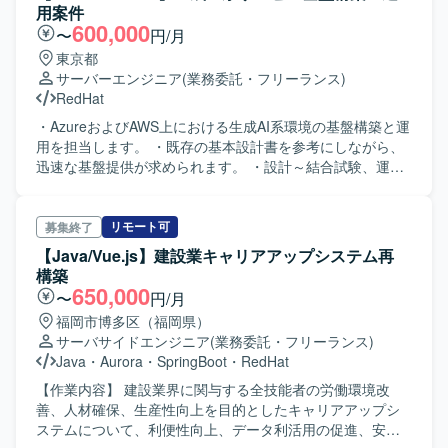
用案件
600,000
〜
円/月
東京都
サーバーエンジニア
(業務委託・フリーランス)
RedHat
・AzureおよびAWS上における生成AI系環境の基盤構築と運
用を担当します。 ・既存の基本設計書を参考にしながら、
迅速な基盤提供が求められます。 ・設計～結合試験、運用
までを一貫して対応いただきます。
リモート可
募集終了
【Java/Vue.js】建設業キャリアアップシステム再
構築
650,000
〜
円/月
福岡市博多区（福岡県）
サーバサイドエンジニア
(業務委託・フリーランス)
Java
・
Aurora
・
SpringBoot
・
RedHat
【作業内容】 建設業界に関与する全技能者の労働環境改
善、人材確保、生産性向上を目的としたキャリアアップシ
ステムについて、利便性向上、データ利活用の促進、安定