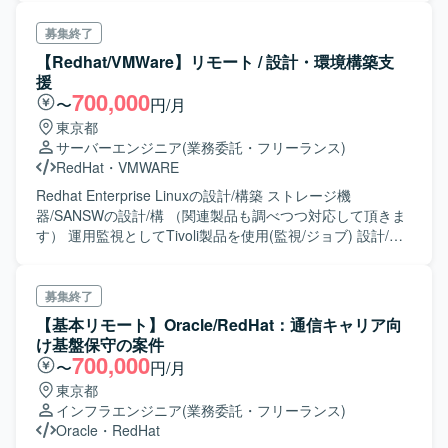
募集終了
【Redhat/VMWare】リモート / 設計・環境構築支
援
700,000
〜
円/月
東京都
サーバーエンジニア
(業務委託・フリーランス)
RedHat
・
VMWARE
Redhat Enterprise Linuxの設計/構築 ストレージ機
器/SANSWの設計/構 （関連製品も調べつつ対応して頂きま
す） 運用監視としてTivoli製品を使用(監視/ジョブ) 設計/導
入の経験
募集終了
【基本リモート】Oracle/RedHat：通信キャリア向
け基盤保守の案件
700,000
〜
円/月
東京都
インフラエンジニア
(業務委託・フリーランス)
Oracle
・
RedHat