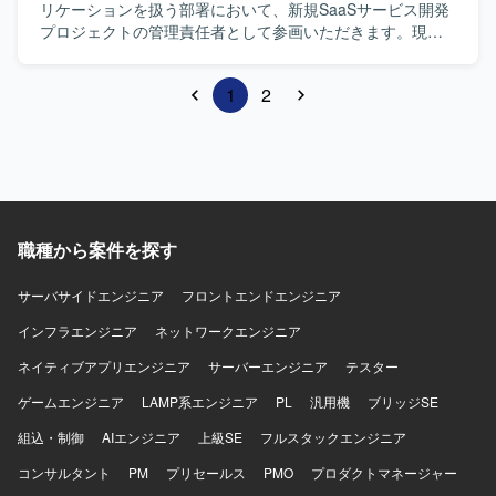
リケーションを扱う部署において、新規SaaSサービス開発
プロジェクトの管理責任者として参画いただきます。現場
では既に弊社からプロパー含めて複数参画しており体制も
安定、ウォーターフォールをベースとした開発管理・進行
1
2
を担っていただきます。開発自体は長期（2年程度）を想定
しています。 【ポジションの魅力】 プロジェクト管理
（WBS作成、進捗／課題／リスク管理）や顧客折衝、他部
署との調整業務など多岐にわたる業務を担当し、チーム全
体のマネジメントや開発管理スキルを磨くことができま
す。 【開発環境】 C++（サーバ）、C#（クライアント）領
域の基本理解に基づくレビュー指示、Git運用管理（ブラン
職種から案件を探す
チ戦略、レビューの進行）、Red Hat Enterprise Linuxの基
本操作確認
サーバサイドエンジニア
フロントエンドエンジニア
インフラエンジニア
ネットワークエンジニア
ネイティブアプリエンジニア
サーバーエンジニア
テスター
ゲームエンジニア
LAMP系エンジニア
PL
汎用機
ブリッジSE
組込・制御
AIエンジニア
上級SE
フルスタックエンジニア
コンサルタント
PM
プリセールス
PMO
プロダクトマネージャー