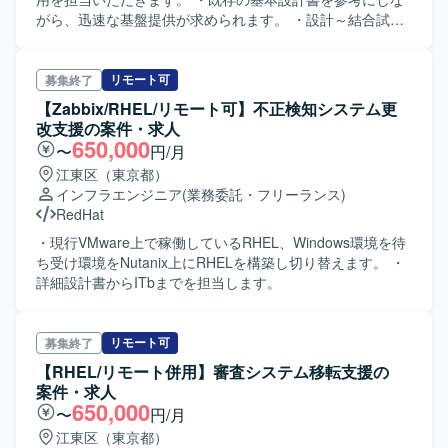
がら、迅速な基盤提供が求められます。 ・設計～結合試
験、運用までを一貫して対応いただきます。
リモート可
募集終了
【Zabbix/RHEL/リモート可】不正検知システム更
改支援の案件・求人
650,000
〜
円/月
江東区（東京都）
インフラエンジニア
(業務委託・フリーランス)
RedHat
・現行VMware上で稼働しているRHEL、Windows環境を待
ち受け環境をNutanix上にRHELを構築し切り替えます。 ・
詳細設計書からITbまでを担当します。
リモート可
募集終了
【RHEL/リモート併用】審査システム移転支援の
案件・求人
650,000
〜
円/月
江東区（東京都）