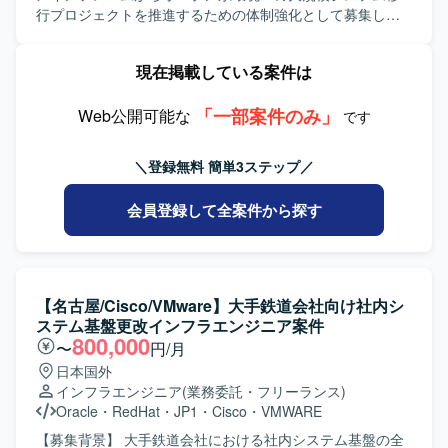
模なメインフレームからオープン系への移行プロジェクト
行プロジェクトを推進するための体制強化として募集して
に参画することで、インフラ基盤やミドルウェア、運用設
おります。 【作業内容】 メインフレームからRed Hat
計に関わるテスト計画・管理の経験を幅広く積むことがで
LinuxおよびAWS環境へのシステム移行プロジェクトに参画
現在掲載している案件は
きます。JP1/IM3を用いた新たな監視運用への切り替えに携
いただきます。インフラ基盤、ミドルウェア、運用設計の
わることで、大規模システムのテストマネジメントスキル
専門チームの一員として、JP1/IM3を用いた監視運用への切
を高めていただけます。 【開発環境】 AWS、Red Hat
「一部案件のみ」
り替えに関する設計・構築、顧客向け方式説明書の作成、
Web公開可能な
です
Linux、Openframe、HULFT8/10、SMAIL、JP1/AJS、
その他関連業務をご担当いただきます。 【求める人物像】
IM3、OpenMagic、Tibero などを利用しております。
大規模なシステム移行プロジェクトにおいて主体的に業務
＼登録無料 簡単3ステップ／
を推進いただける方を求めております。顧客とのコミュニ
ケーションを円滑に行いながら、ドキュメント作成や設計
会員登録して全案件から探す
内容の説明を丁寧に行っていただける方を歓迎いたしま
す。 【ポジションの魅力】 メインフレームからオープン系
への大規模移行という上流から関われるプロジェクトに参
加いただけます。AWSやRed Hat Linuxなどの最新のインフ
ラ環境と、JP1/IM3を中心とした運用設計・構築の経験を同
【名古屋/Cisco/VMware】大手鉄道会社向け社内シ
時に積むことができ、今後のキャリア形成においても大き
ステム基盤更改インフラエンジニア案件
な強みとなる環境です。 【開発環境】 AWS、Red Hat
800,000
〜
円/月
Linux、Openframe、HULFT8/10、SMAIL、JP1/AJS、
日本国外
IM3、OpenMagic、Tiberoなどの環境でシステム移行および
インフラエンジニア
(業務委託・フリーランス)
運用設計を行っております。
Oracle
・
RedHat
・
JP1
・
Cisco
・
VMWARE
【募集背景】 大手鉄道会社における社内システム基盤の全