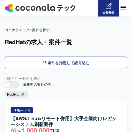
会員登録
>
ココナラテック
案件を探す
RedHatの求人・案件一覧
条件を指定して絞り込む
43
件中
1
〜
30
件を表示
募集中の案件のみ
RedHat
リモート可
【AWS/Linux/リモート併用】大手企業向けレガシ
ーシステム刷新案件
1,000,000
〜
円/月