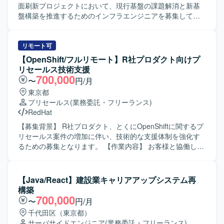
面刷新プロジェクトにおいて、現行基盤の課題解消と新基
盤構築を推進するためのインフラエンジニアを募集してお
ります。 【作業内容】 既存社内システム基盤の次期基盤構
築に向けたネットワーク・サーバー・ストレージ・仮想化
基盤の設計および構築を行います。ファイアウォール、ス
リモート可
イッチ、ストレージ、NTP、DNS、DHCP、認証基盤、無線
【OpenShift/フルリモート】R社プロダクト向けプ
LAN コントローラなどの各種機器・サービスの設定および
リセールス技術支援
検証作業を担当していただきます。また、VMware Cloud
700,000
〜
円/月
Foundation を中心とした仮想化基盤の設計・構築、Oracle
東京都
データベースや HULFT などを用いたデータ連携基盤の設
プリセールス
(業務委託・フリーランス)
定、Pacemaker による冗長化構成の設計・保全にも携わっ
RedHat
ていただきます。加えて、Zabbix や Cacti による統合監視
設計、JP1/AJS3 によるジョブ管理設計、Veeam や HYCU
【募集背景】 R社プロダクト、とくにOpenShiftに関するプ
などを用いたバックアップ・データ保護設計、各種ログ管
リセールス案件の増加に伴い、技術的な支援体制を強化す
理・分析基盤の構築・運用設計も行っていただきます。
るための募集となります。 【作業内容】 お客様と協働し、
【求める人物像】 各種インフラ管理ツールや最新のセキュ
エンド顧客に対するOpenShiftを中心としたR社プロダクト
リティソリューションに対して主体的にキャッチアップで
のプリセールス活動を行います。具体的には、要件の確認
きる方を求めております。プロジェクトメンバーと連携し
や技術的な検討・調査、提案内容の検証やデモ構築の支
【Java/React】建設業キャリアアップシステム再
ながら柔軟かつ円滑にコミュニケーションを図り、複数の
援、提案資料の作成や技術的な説明、客先提案時の技術支
構築
プロダクトを横断した調整や検討を前向きに進められる方
援などを担当していただきます。 【求める人物像】 技術面
700,000
〜
円/月
が望ましいです。 【ポジションの魅力】 大規模な社内シス
とビジネス面の両方に関心を持ち、自ら考えて行動できる
千代田区（東京都）
テム基盤の更改プロジェクトに参画することで、ネットワ
方を求めています。関係者とのコミュニケーションを円滑
サーバサイドエンジニア
(業務委託・フリーランス)