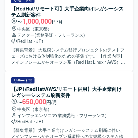
クトに参画していただきます。インフラ基盤、ミドルウェ
リモート可
経験を積むことができます。 【開発環境】 AWS、Red Hat
ア、運用設計の専門チームの一員として、HULFTを用いた
【RedHat/リモート可】大手企業向けレガシーシス
Linux、Openframe、HULFT8/10、SMAIL、JP1/AJS、
データ転送方式の検討および設計、導入を行っていただき
テム刷新案件
JP1/IM3、OpenMagic、Tibero などを利用しています。
ます。また、JP1/IM3への監視運用切り替えに関連する業務
1,000,000
〜
円/月
や、各種ドキュメントの作成などもご対応いただきます。
中央区（東京都）
【求める人物像】 関係者とコミュニケーションを取りなが
テスター
(業務委託・フリーランス)
ら主体的に業務を進めていただける方を求めております。
RedHat
・
JP1
顧客への説明資料作成や方式説明に抵抗がなく、技術面と
ドキュメント作成の双方にバランスよく取り組んでいただ
【募集背景】 大規模システム移行プロジェクトのテストフ
ける方が望ましいです。 【ポジションの魅力】 大規模なレ
ェーズにおける体制強化のための募集です。 【作業内容】
ガシーシステム刷新プロジェクトに参画することで、メイ
メインフレームからオープン系（Red Hat Linux / AWS）へ
ンフレームからオープン系への移行に関する知見を幅広く
の大規模システム移行プロジェクトにおいて、テストフェ
習得していただけます。HULFTやJP1などの製品を活用し
ーズにおけるテスト実施計画および管理をご担当いただき
たデータ転送および監視運用の設計・導入経験を積むこと
ます。具体的には、テスト計画書の作成、関係者との調整
リモート可
ができ、今後のキャリア形成においても有用な実績となり
や進捗管理、顧客への説明書作成、その他関連業務を実施
【JP1/RedHat/AWS/リモート併用】大手企業向け
ます。 【開発環境】 AWS、Red Hat Linux、Openframe、
していただきます。インフラ基盤、ミドルウェア、運用設
レガシーシステム刷新案件
HULFT8/10、SMAIL、JP1/AJS、IM3、OpenMagic、
計の3つの専門チームと連携しながら、JP1/IM3への監視運
650,000
〜
円/月
Tiberoなどを利用しております。
用切り替えに伴うテスト関連業務を推進していただきま
中央区（東京都）
す。 【求める人物像】 関係者と円滑にコミュニケーション
インフラエンジニア
(業務委託・フリーランス)
を取りながら業務を進めていただける方を求めておりま
RedHat
・
JP1
す。ドキュメント作成を丁寧かつ正確に行い、自ら課題を
整理しながら主体的にテスト計画や進捗管理に取り組んで
【募集背景】 大手企業向けレガシーシステム刷新に伴い、
いただける方が望ましいです。 【ポジションの魅力】 大規
メインフレームからオープン系環境への大規模システム移