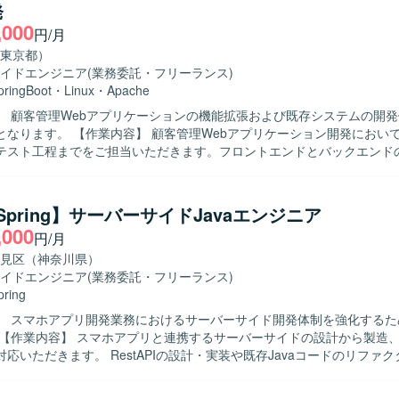
発
進めつつ、決断に至る経緯や結果をメンバーと共有しながら、一緒に対
,000
しております。現行システムのあるべき姿を見据えた改善提案や継続的
円/月
組める方にご活躍いただきたいと考えております。 【ポジションの魅力】 モダ
東京都）
タックを活用しながら、大規模な社内通販業務システムの刷新・追加開
イドエンジニア
(業務委託・フリーランス)
とができます。レガシー環境からモダン環境への移行プロジェクトに関
pringBoot
・
Linux
・
Apache
ケーションアーキテクチャ設計や技術選定の経験を積むことができます
】 顧客管理Webアプリケーションの機能拡張および既存システムの開
チームを牽引しつつ、技術面での意思決定や改善活動をリードできるポ
管理Webアプリケーション開発において、詳細設計
テスト工程までをご担当いただきます。フロントエンドとバックエンド
コンテナ・クラウド技術を活用した開発を行っております。現行システム
境で、主に製造フェーズを中心とした実装およびテストを行っていただきます
、Weblogic、JavaEE、Swing、OracleDBといったレガシー技術スタッ
】 自ら課題を把握し、主体的に手を動かしながら開発を進められる方を
な移行を進めながら開発を行っております。コミュニケーションおよび
メンバーと円滑にコミュニケーションを取り、品質と生産性の両立を意
Confluence、Jira、Miro、GitHub等のツールを利用しております。
/Spring】サーバーサイドJavaエンジニア
の魅力】 フロントエンドとバックエンドの双方に関わ
,000
円/月
き、Webアプリケーション開発のスキルを幅広く習得・強化できる環境
ストまで一連の工程に携わることで、上流から下流までの実務経験を積
見区（神奈川県）
イドエンジニア
(業務委託・フリーランス)
ン開発環境です。LinuxサーバーおよびApacheを利用した環境での開
pring
】 スマホアプリ開発業務におけるサーバーサイド開発体制を強化するた
応いただきます。 RestAPIの設計・実装や既存Javaコードのリファ
きます。 Git/GitHubを用いたチーム開発環境下で、レビューやソー
を進めていただきます。 Dockerを用いたサーバーサイドアプリケーシ