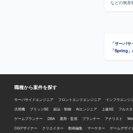
などの無形
ジェクトに
の機能改修
する処理の
の安定稼働
り込みつつ
ども担っていただきます。 【求める人物
「サーバサ
なせている
避け、テン
「Sprin
と伴走しな
にマッチするポジションです。 【
流れを支え
ていただけ
改修してい
伸ばせます
職種から案件を探す
関わっていただける環境です。 
WebLog
サーバサイドエンジニア
フロントエンドエンジニア
インフラエンジ
汎用機
ブリッジSE
組込・制御
AIエンジニア
上級SE
フルスタ
ゲームプランナー
DBA
運用・監視
プランナー
アナリスト
W
CGデザイナー
クリエイター
動画編集
マーケター
ゲームデザイ