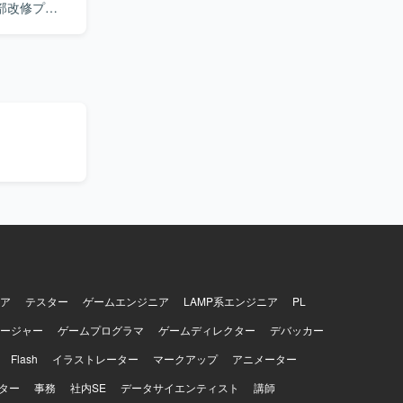
部改修プロ
テムとして
明細を出力
幹システム
開発にも入
せ・調整な
的な対応を
現場担当者
お持ちの方
がいを感じ
解きながら
でスキルを
て継続的に
ア
テスター
ゲームエンジニア
LAMP系エンジニア
PL
ージャー
ゲームプログラマ
ゲームディレクター
デバッカー
Flash
イラストレーター
マークアップ
アニメーター
ター
事務
社内SE
データサイエンティスト
講師