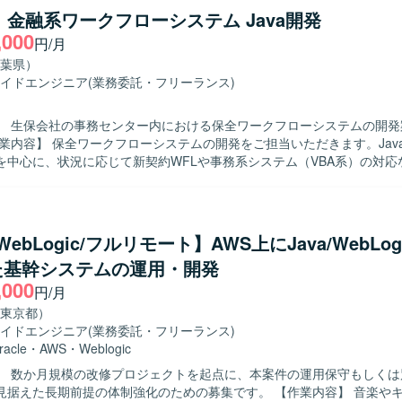
を実施していただきます。 【求める人物像】 設計からテストまで主体的
a】金融系ワークフローシステム Java開発
る方を求めております。 チームメンバーとコミュニケーションを取りな
,000
円/月
方を歓迎いたします。 既存コードの改善やリファクタリングに前向きに
】 サーバーサイド開発の上流から下流まで一貫し
葉県）
ができ、設計力・実装力ともに経験を積んでいただけます。 RestAPIやD
イドエンジニア
(業務委託・フリーランス)
サーバーサイド技術を活かしつつ、継続的な改善にも関わっていただけます
vaおよびSpring Frameworkを用いたサーバーサイド開発を行います。 Git
】 生保会社の事務センター内における保全ワークフローシステムの開発
ョン管理のもと、Dockerを利用したコンテナ環境で開発・テストを実
を中心に、状況に応じて新契約WFLや事務系システム（VBA系）の対応
める人物像】 JavaでのWebシステム開発において、一連の
して対応できる方を求めております。状況に応じて周辺システムにも柔
 【ポジションの魅力】 金融系の大規模なワークフローシステ
わることができ、保全業務や新契約に関連する業務知識を習得しながら、J
/WebLogic/フルリモート】AWS上にJava/WebLo
ション開発スキルを高めていただけます。 【開発環境】 Javaを用いたWeb
た基幹システムの運用・開発
発環境となり、状況によりVBA系の事務システムにもご対応いただきま
,000
円/月
東京都）
イドエンジニア
(業務委託・フリーランス)
racle
・
AWS
・
Weblogic
】 数か月規模の改修プロジェクトを起点に、本案件の運用保守もしくは
た長期前提の体制強化のための募集です。 【作業内容】 音楽やキャラクター