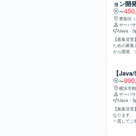
ョン開
を主体的に
450
る方を想定
〜
に前向きに取り
豊島区（
ンな技術ス
サーバサ
ら関わるこ
Java
・
S
で、アプリ
【募集背景
ードとして
ための募集となります。 【作業内容】 顧客
す。 【開発環境】 Java17、SpringBoot3などのモダン技術スタックを中心に、DockerやAWS
から開発、
ECS等の
ね5:5の環
Java6/8
める人物像
り、段階的
す。チーム
はSlack、
【Java
組める方が望ましいです。 【ポジション
990
〜
ることがで
設計からテ
横浜市鶴
きます。 【開発環境】 Java、SpringBoot（またはspring）、JavaScript、SQLを用いたWebア
サーバサ
プリケーショ
Java
・
S
す。
【募集背景
なります。 【作業内容】 スマホアプリと連携するサーバーサイドの設計から製造、テストまで
一貫してご対
行っていただ
ながら開発