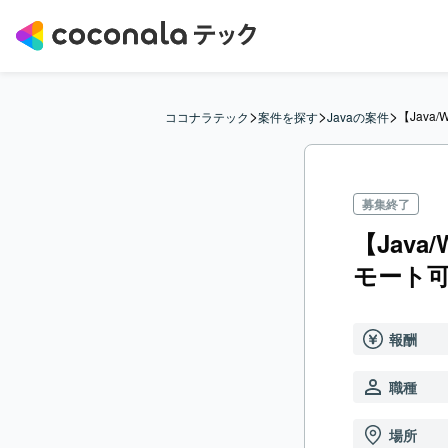
>
>
>
【Jav
ココナラテック
案件を探す
Javaの案件
募集終了
【Jav
モート可
報酬
職種
場所