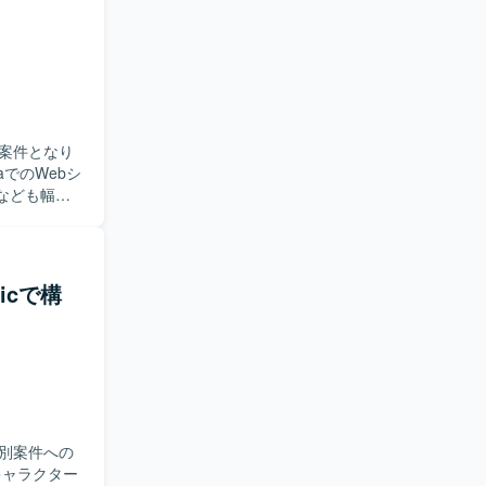
がら開発を
取り組める
ockerな
。 【開
/GitHubに
案件となり
施いたしま
なども幅広
軟に対応い
avaを中
gicで構
す。
別案件への