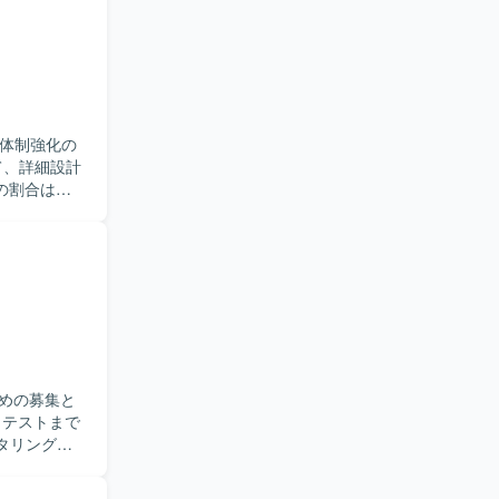
応していけ
な改善活動
発に上流か
わること
。テックリ
発体制強化の
ジションで
の割合は概
では
。 【求
クも併存してお
求めていま
情報共有に
識して取り
です。詳細
むことがで
発を行いま
めの募集と
クタリングを
ス管理を行い
ョンのコンテ