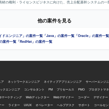
商材の権利・ライセンスビジネスに向けた、売上分配基幹システムの一
参画いただきます。売上データの入力から明細出力までを担う会計シス
を担当し、既存システムの一部改修・開発、売上データを取り込み分配
改修設計・実装・テスト、既存仕様の調査および要件のすり合わせ、基
他の案件を見る
に向けた運用サポート業務を行っていただきます。PLポジションでは、
進行管理や技術的な意思決定、影響範囲の調査や顧客との要件すり合わ
像】 作って終わりではなく、現場のユーザーが使いこ
イドエンジニア」の案件一覧
「Java」の案件一覧
「Oracle」の案件一覧
かや業務が本当に改善されたかに価値を置ける方を求めています。属人
プレート化や自動化を優先して考えられる仕組み化が得意な方、顧客や
g」の案件一覧
「RedHat」の案件一覧
がら自律的に適切な期待値調整ができる柔軟なコミュニケーション力を
ポジションの魅力】 エンタメ業界に近いドメインで、お金の
る売上分配基幹システムに携わることで、ビジネスの根幹を支えるやり
ます。10年以上運用されている大規模システムの既存仕様を正確に読み
く経験を積むことができ、PLポジションでは技術とマネジメントの両面
。長期前提で運用保守や他案件へのスライドの可能性もあり、腰を据え
【開発環境】 言語はJavaを使用し、ミドルウェアに
ic、インフラにAWS、データベースにOracleDBを利用した環境です。
ニア
ネットワークエンジニア
ネイティブアプリエンジニア
サーバーエンジニ
ックエンジニア
コンサルタント
PM
プリセールス
PMO
プロダクトマネ
ebマーケティング
Webディレクター
Webデザイナー
コーダー
デザイナー
ナー
ライター
UI/UX
オペレーター
ヘルプデスク
サポート
コールセン