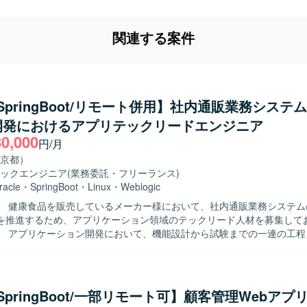
関連する案件
a/SpringBoot/リモート併用】社内通販業務システ
開発におけるアプリテックリードエンジニア
80,000
円/月
京都）
ックエンジニア
(業務委託・フリーランス)
racle
・
SpringBoot
・
Linux
・
Weblogic
】 健康食品を販売しているメーカー様において、社内通販業務システム
を推進するため、アプリケーション領域のテックリード人材を募集して
】 アプリケーション開発において、機能設計から試験までの一連の工程
す。Javaクラス設計や実装方式の検討・設計を行い、実装およびレビュ
ます。また、チームリードとして技術的な支援や実装レビューを行い、
からモダン技術スタックへの段階的な移行を伴う開発を推進していただ
物像】 テックリードやアプリケーションアーキテクト候補として、チー
a/SpringBoot/一部リモート可】顧客管理Webア
技術フォローが行える方を求めております。技術課題解決や高難易度の