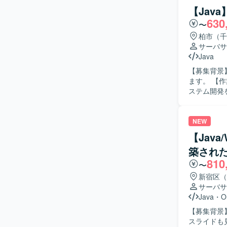
ナ環境構築や動作確認
【Jav
に対応でき
630
〜
進められる
方ですと望ましいです。 【ポジションの魅力
柏市（千
て携わること
サーバサ
どモダンな
Java
発環境】 Ja
【募集背景
よるバージ
ます。 【作業内容】 保全ワークフローシステムの開発をご担当いただきます。JavaでのWebシ
す。
ステム開発
く柔軟にご対応いただきます。 【求
工程を自走
ただける方ですと望ましいです。
NEW
ム開発に携
【Java
心としたアプリケー
築され
システム開
810
〜
新宿区（
サーバサ
Java
・
O
【募集背景
スライドも見据え