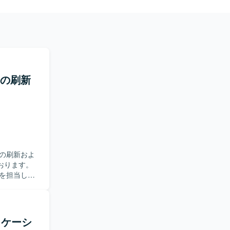
ムの刷新
の刷新およ
おります。
を担当して
ーを実施し
レガシー技
きます。
ム内で実装
プリケーシ
技術タスク