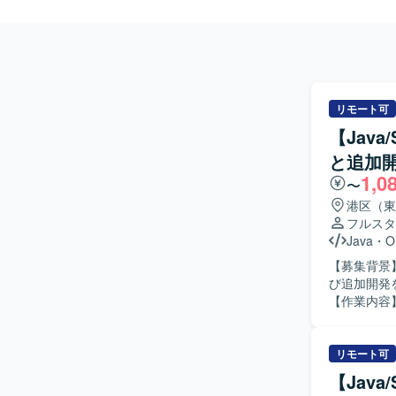
リモート可
【Jav
と追加
1,0
〜
港区（東
フルスタ
Java
・
O
【募集背景
び追加開発
【作業内容
いただきま
ていただき
術スタック
リモート可
【求める人
【Jav
レビューや