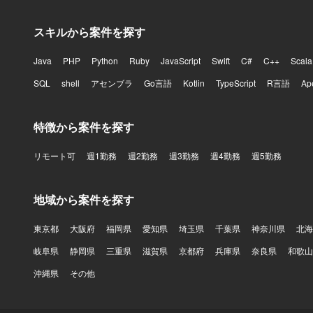
スキルから案件を探す
Java
PHP
Python
Ruby
JavaScript
Swift
C#
C++
Scala
SQL
shell
アセンブラ
Go言語
Kotlin
TypeScript
R言語
Ap
特徴から案件を探す
リモート可
週1勤務
週2勤務
週3勤務
週4勤務
週5勤務
地域から案件を探す
東京都
大阪府
福岡県
愛知県
埼玉県
千葉県
神奈川県
北海
岐阜県
静岡県
三重県
滋賀県
京都府
兵庫県
奈良県
和歌山
沖縄県
その他