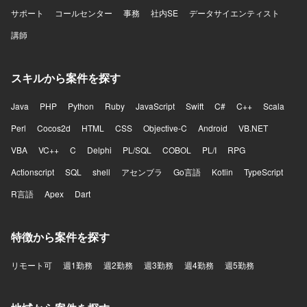
サポート
コールセンター
事務
社内SE
データサイエンティスト
講師
スキルから案件を探す
Java
PHP
Python
Ruby
JavaScript
Swift
C#
C++
Scala
Perl
Cocos2d
HTML
CSS
Objective-C
Android
VB.NET
VBA
VC++
C
Delphi
PL/SQL
COBOL
PL/I
RPG
Actionscript
SQL
shell
アセンブラ
Go言語
Kotlin
TypeScript
R言語
Apex
Dart
特徴から案件を探す
リモート可
週1勤務
週2勤務
週3勤務
週4勤務
週5勤務