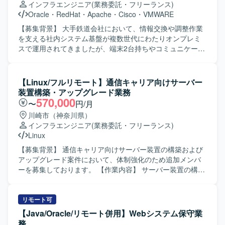
インフラエンジニア
(業務委託・フリーランス)
Oracle
・
RedHat
・
Apache
・
Cisco
・
VMWARE
【募集背景】 大手鉄道会社において、情報交換や調整作業
を支える社内システム基盤が複数世代にわたりオンプレミ
スで運用されてきましたが、端末2台持ちやコミュニケーシ
ョンの非効率性、バージョンアップ負荷の高止まりといっ
た課題が顕在化しているため、次期基盤への全面刷新プロ
ジェクトが立ち上がりました。 【作業内容】 6代目社内シ
【Linux/フルリモート】通信キャリア向けサーバー
ステム基盤の刷新プロジェクトに参画し、ネットワーク系
装置構築・アップグレード業務
およびサーバ系インフラの設計・構築・テストをご担当い
570,000
〜
円/月
ただきます。 ネットワーク系では、FW/スイッチ/ストレー
川崎市（神奈川県）
ジ/リモート環境、NTP/証明書/RADIUS/DHCP/DNS/無線と
インフラエンジニア
(業務委託・フリーランス)
いった各領域において、詳細設計、構築手順書作成、単体
Linux
テスト項目書作成、環境構築、単体テスト、結合テスト、
総合テストまで一連の工程を担当していただきます。 サー
【募集背景】 通信キャリア向けサーバー装置の構築および
バ系では、物理サーバ/仮想化基盤、DB/データ連携/OS/保
アップグレード案件において、体制強化のため追加メンバ
全/機器設置調整といった領域にて、サーバおよび仮想化基
ーを募集しております。 【作業内容】 サーバー装置の構
盤の設計・構築、各種ミドルウェア・DB・データ連携・保
築・アップグレードに伴う手順検証、手順書作成を行って
全機構の設計・構築、ならびにテスト計画・実施・結果整
いただきます。 本番作業前のリハを実施し、その結果を踏
理などを行っていただきます。 プロジェクト全体として
まえた手順のブラッシュアップを行います。 商用環境での
リモート可
は、詳細設計～各種テスト～切替までの長期フェーズにわ
構築・アップグレード作業に、作業責任者・チェッカー・
【Java/Oracle/リモート併用】Webシステム保守業
たり、段階的に環境を構築しながら、既存環境から新基盤
オペレーターの3名体制の一員として参画いただきます。
務