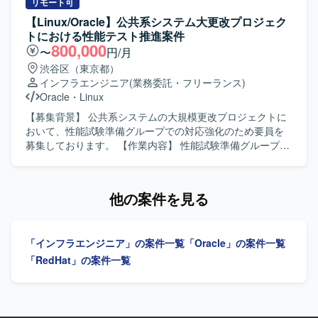
AFF/FASシリーズ 認証・時刻・無線：TS-2220-
ジェクトにおけるサーバ構築作業を担当します。 チームメ
リモート可
33（NTP）、NetAttestD3（DNS/DHCP）、
ンバーや関係者とのコミュニケーションおよび調整を行い
【Linux/Oracle】公共系システム大更改プロジェク
NetAttestEPS（認証局/証明書）、Catalyst CW9800M（無
ます。 AD、Zabbix、バックアップ&レプリケーション、ネ
トにおける性能テスト推進案件
線LANコントローラ） サーバ・仮想化：VSAN Ready Node
ットワーク、運用スクリプト対応などに関する業務を行う
800,000
〜
円/月
R670、PowerEdge R470、vSphere ESXi、vSphere
場合があります。 【求める人物像】 中〜大規模なインフラ
渋谷区（東京都）
vCenter、VCF Operations、NSX Manager、Security
構築プロジェクトに主体的に取り組み、チームメンバーや
インフラエンジニア
(業務委託・フリーランス)
Services Platform、VCF cloud builder DB・ミドルウェア
関係者と円滑にコミュニケーションが取れる方を求めてい
Oracle
・
Linux
等：Oracle Standard Edition、HULFT、Pacemaker、
ます。 【ポジションの魅力】 中〜大規模インフラ構築プロ
Postfix、squid OS：Windows Server、Redhat系OS
ジェクトに参画し、OSや仮想化基盤の設計・構築に深く携
【募集背景】 公共系システムの大規模更改プロジェクトに
わることで、インフラエンジニアとしてのスキルを高めて
おいて、性能試験準備グループでの対応強化のため要員を
いただけます。 【開発環境】 WindowsServer、RedHat
募集しております。 【作業内容】 性能試験準備グループに
Linux、Hyper-V、AD、Zabbix、バックアップ&レプリケー
おいて、テストにおけるトラブル対応の切り回しや、性能
ションツール（Veeamなど）を利用したインフラ環境で
テスト推進に関わる各種調整や対応を行っていただきま
す。
す。性能テストについては、参画後に特有の考え方を学ん
他の案件を見る
でいただきながら業務に従事していただきます。 【求める
人物像】 システム全体を俯瞰しながらテスト工程を進めら
れる方で、関係者と連携しつつトラブル対応を主体的に推
「インフラエンジニア」の案件一覧
「Oracle」の案件一覧
進していただける方を求めております。 【ポジションの魅
力】 大規模な公共系システム更改プロジェクトにおいて、
「RedHat」の案件一覧
性能テスト推進の中核メンバーとして上流から関わること
ができ、長期的に大規模案件の経験を積んでいただけま
す。 【開発環境】 OS(Linux)、NW、Oracleなどを用いたイ
ンフラ構成のシステムにおける性能テスト環境となりま