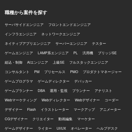
す。
職種から案件を探す
サーバサイドエンジニア
フロントエンドエンジニア
インフラエンジニア
ネットワークエンジニア
ネイティブアプリエンジニア
サーバーエンジニア
テスター
ゲームエンジニア
LAMP系エンジニア
PL
汎用機
ブリッジSE
組込・制御
AIエンジニア
上級SE
フルスタックエンジニア
コンサルタント
PM
プリセールス
PMO
プロダクトマネージャー
ゲームプログラマ
ゲームディレクター
デバッカー
ゲームプランナー
DBA
運用・監視
プランナー
アナリスト
Webマーケティング
Webディレクター
Webデザイナー
コーダー
デザイナー
Flash
イラストレーター
マークアップ
アニメーター
CGデザイナー
クリエイター
動画編集
マーケター
ゲームデザイナー
ライター
UI/UX
オペレーター
ヘルプデスク