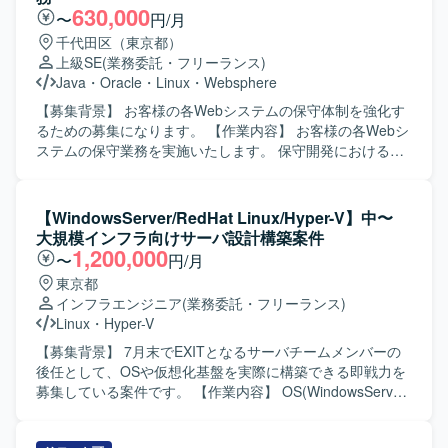
へのスムーズな移行を進めていきます。 【求める人物像】
【求める人物像】 移動体通信領域の知識を活かしつつ、サ
630,000
〜
円/月
インフラ基盤の大規模更改プロジェクトにおいて、担当領
ーバー構築作業に責任感を持って取り組んでいただける方
千代田区（東京都）
域の技術的な深い理解を持ちつつ、関連チームと連携しな
を求めております。 チームでの連携を意識し、手順書に基
上級SE
(業務委託・フリーランス)
がら主体的に設計・構築・テストを推進できる方を求めて
づいた正確な作業と丁寧な記録ができる方が望ましいで
Java
・
Oracle
・
Linux
・
Websphere
います。 複数プロダクトが連携する環境のため、周辺領域
す。 【ポジションの魅力】 通信キャリア向けのサーバー装
にも関心を持ち、仕様や構成を自らキャッチアップしなが
置構築に携わることで、大規模インフラの構成や運用に関
【募集背景】 お客様の各Webシステムの保守体制を強化す
ら、課題やリスクを早期に発見し共有できる方が望ましい
する知見を深めていただけます。 手順検証から商用作業ま
るための募集になります。 【作業内容】 お客様の各Webシ
です。 ドキュメント作成やレビューなども多いため、丁寧
で一連の工程に関与できるため、実践的な経験を通じてス
ステムの保守業務を実施いたします。 保守開発における基
なコミュニケーションとチームでの協調性を重視される方
キルアップが可能です。 【開発環境】 Linuxサーバー環境
本設計からリリースまでの一連の作業を担当いたします。
にマッチします。 【ポジションの魅力】 大規模な社内シス
における構築・設定および移動体通信関連のインフラ環境
システムに関する問い合わせ対応や不具合調査なども実施
テム基盤の刷新プロジェクトに参画することで、ネットワ
での作業となります。
いたします。 【求める人物像】 お客様との仕様確認を円滑
【WindowsServer/RedHat Linux/Hyper-V】中〜
ークからサーバ、仮想化基盤、ストレージ、認証基盤、
に進めるため、コミュニケーション能力が高い方を求めて
大規模インフラ向けサーバ設計構築案件
DB、保全機構まで幅広いインフラ技術に関わることができ
おります。 保守開発メンバーと連携しながら課題管理を主
1,200,000
〜
円/月
ます。 長期にわたるプロジェクトの中で、詳細設計からテ
体的に行っていただける方を歓迎いたします。 【ポジショ
東京都
スト、切替まで一連の工程を経験できるため、インフラエ
ンの魅力】 複数のWebシステムの保守業務を通じて、設計
インフラエンジニア
(業務委託・フリーランス)
ンジニアとしてのスキルを体系的かつ実践的に高めること
からリリースまで一貫した経験を積むことができます。 問
Linux
・
Hyper-V
ができます。 複数領域でのメンバー募集が行われているた
い合わせ対応や不具合調査を通じて、システム全体の構造
め、得意領域を活かしながら、将来的には周辺領域へスキ
理解や問題解決力を高めることができます。 【開発環境】
【募集背景】 7月末でEXITとなるサーバチームメンバーの
ルを広げていくキャリアパスも描きやすい環境です。 【開
JavaによるWebシステム、Oracleデータベース、Linux環境
後任として、OSや仮想化基盤を実際に構築できる即戦力を
発環境】 ネットワーク：Ciscoスイッチ（C9200L、
での保守開発を行います。
募集している案件です。 【作業内容】 OS(WindowsServer
C9300X、Nexus 9000シリーズ）、Thunderシリーズ負荷
／RedHat Linux)の設計・構築を行います。 仮想化基盤
分散装置、SRX340、PA-550、Panorama、NetApp
(Hyper-V)の構築を行います。 中〜大規模インフラ構築プロ