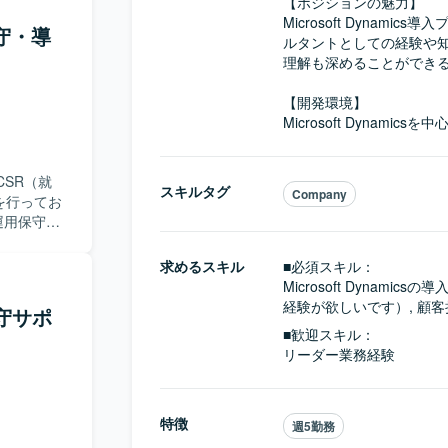
結果確認な
【ポジションの魅力】

CWS
Microsoft Dyna
保守・導
ける推進およ
ルタントとしての経験や
理解も深めることができる
や推進がで
ケーション
【開発環境】

に進められ
Microsoft Dyna
業務知識と
PL／PG
CSR（就
スキルタグ
Company
や周辺シス
を行ってお
める環境で
れに基づく
xcelな
きます。ま
求めるスキル
■必須スキル：
。
・折衝もお
Microsoft Dyna
経験が欲しいです）, 顧
守サポ
す。長期的
■歓迎スキル：
リーダー業務経験
して経験を積
高めていた
の理解を深
特徴
週5勤務
一貫して携