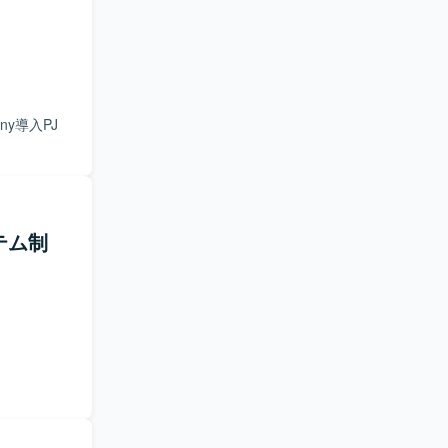
y導入PJ
テム制