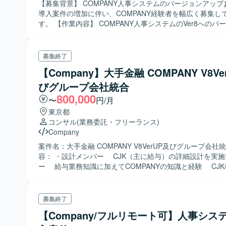
ていただけます。 【開発環境】 Companyを中心としたパッケージソ
【募集背景】 COMPANY人事システムのバージョンアッ
フトウェア環境にて、要件定義から設定・検証、保守・バ
導入案件の増加に伴い、COMPANY経験者を幅広く募集し
ップ対応までを行います。
す。 【作業内容】 COMPANY人事システムのVer8へのバージョンアッ
プ対応や新規導入対応を行っていただきます。具体的には
の検証やテストケースの作成、テスト実施、結果の確認や
り分けなど、テストおよび検証業務を中心とした対応全般
募集終了
ただきます。また、スキルやご経験に応じて、要件整理や
【Company】大手金融 COMPANY V8Ve
導入時の各種調整などの上流工程にも携わっていただく可
います。 【求める人物像】 COMPANYの仕様や特性を理解し、自ら情
びグループ会社統合
報をキャッチアップしながら主体的に動いていただける方
800,000
〜
円/月
ります。チームメンバーや関係者と円滑にコミュニケーシ
東京都
ながら、協調性を持って業務を進められる方を歓迎いたします。
コンサル
(業務委託・フリーランス)
ジションの魅力】 COMPANYのVer8バージョンアップや
Company
に横断的に関わることで、COMPANYプロダクト全般の知
く身につけていただけます。上流工程からテスト・検証ま
案件名：大手金融 COMPANY V8VerUP及びグループ会社
れに携わることで、導入コンサルティングや設定・運用に
容： ・設計メンバー CJK（主に給与）の詳細設計を実
ルも習得しやすい環境です。 【開発環境】 COMPANY各モジュール
ー 給与業務知識に加えてCOMPANYの知識と経験 CJK/C
（CJK、CSR、CWS）を中心とした人事・給与および就
を横串で考えられる有識者が望ましい。 ・データ移行
クト管理領域のシステム環境で作業していただきます。
CJK/CWS/CSRのバージョンアップおよび環境統合 プ
おいて、データ移行を実施するメンバー。 COMPANYプ
募集終了
におけるデータ移行作業の経験 ※詳細は面談時に説
【Company/フルリモート可】人事シス