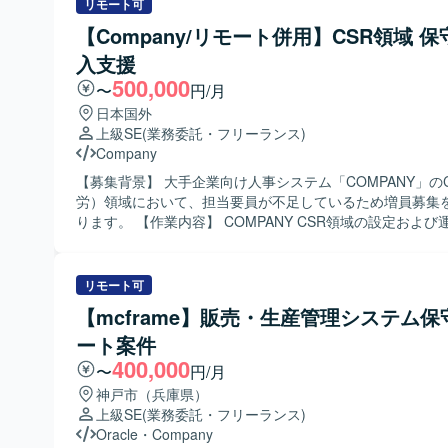
作業、テストや検証対応、データ移行作業の計画・実施・
リモート可
どを行っていただきます。また、COMPANY（CJK／CSR／
【Company/リモート併用】CSR領域 
Ver.8）を中心とした設定支援や、導入プロジェクトにお
入支援
び是正対応にも携わっていただきます。 【求める人物像】 人事システ
ム領域に興味を持ち、自ら課題を捉えて主体的に改善提案
500,000
〜
円/月
きる方を求めています。顧客およびベンダーとのコミュニ
日本国外
を円滑に行い、関係者を巻き込みながらプロジェクトを前
上級SE
(業務委託・フリーランス)
る方を歓迎いたします。 【ポジションの魅力】 大規模な統合人事シス
Company
テム導入プロジェクトに参画することで、HR領域における
システム導入スキルを同時に高めることができます。PMO／
【募集背景】 大手企業向け人事システム「COMPANY」の
それぞれの立場で経験を積むことができ、複数プロダクト
労）領域において、担当要員が不足しているため増員募集
テムとの連携を含めた上流から下流まで一貫した経験を積
ります。 【作業内容】 COMPANY CSR領域の設定および運用保守を
す。 【開発環境】 統合人事システムCOMPANY（CJK／CSR／CWS
ご担当いただきます。顧客要件のヒアリングを実施し、そ
Ver.8）を中心とした環境での作業となり、各種設定ツールやE
設計書や設定資料などのドキュメント作成を行っていただ
どを用いた資料・ドキュメント作成も行っていただきます
た、テスト対応や問い合わせ対応、他領域担当者との調整
リモート可
任せいたします。 【求める人物像】 関係者と円滑にコミュニケーショ
【mcframe】販売・生産管理システム保
ンを取りながら業務を進めていただける方を求めておりま
ート案件
に参画し、安定して稼働いただける方を歓迎いたします。 【ポジショ
ンの魅力】 大手企業向け人事システムのCSR領域に特化
400,000
〜
円/月
むことができ、リアルタイム設定やAEROなどの専門性を
神戸市（兵庫県）
だけます。他領域担当者との連携を通じて、システム全体
上級SE
(業務委託・フリーランス)
められる環境です。 【開発環境】 人事システム「COMPANY」のCSR
Oracle
・
Company
領域を中心とした環境で、設計からテスト、運用保守まで