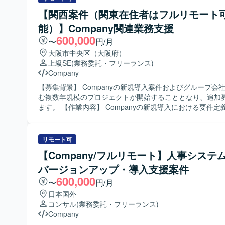
動産業向けのグループ会社導入案件など、複数プロジェク
【関西案件（関東在住者はフルリモート
ただきます。 【求める人物像】 複数案件を並行して対応しながら、関
能）】Company関連業務支援
係者と円滑にコミュニケーションを取り、自律的に業務を
だける方を求めております。 【ポジションの魅力】 複数業種の顧客に
600,000
〜
円/月
対するCOMPANY導入案件に関わることで、業務知識とシ
大阪市中央区（大阪府）
スキルの双方を高めていただけます。要件定義から保守ま
上級SE
(業務委託・フリーランス)
程に携わることで、上流から下流まで幅広い経験を積むこ
Company
す。 【開発環境】 COMPANYを中心とした人事・給与・就業領域のパ
ッケージシステム環境となります。
【募集背景】 Companyの新規導入案件およびグループ会
む複数年規模のプロジェクトが開始することとなり、追加
ます。 【作業内容】 Companyの新規導入における要件定義や設計、
設定作業および検証作業を行います。導入後の設定保守業
ョンアップ対応も担当し、関連する手順書の作成も実施しま
やCWSなど各領域において、ご経験に応じた工程をお任せ
リモート可
す。 【求める人物像】 Companyの導入または設定業務のご経験があ
【Company/フルリモート】人事システ
り、自ら手順を整理しながら業務を進めていただける方を
バージョンアップ・導入支援案件
す。顧客とコミュニケーションを取りながら要件定義や設
れる方や、設定・検証作業を着実に遂行できる方にマッチ
600,000
〜
円/月
す。 【ポジションの魅力】 複数年にわたる長期プロジェクトに参画い
日本国外
ただくことで、Companyに関する導入から保守・バージ
コンサル
(業務委託・フリーランス)
で一連の工程に携わることができます。CJKやCWSなどの
Company
のスキルを深めつつ、グループ会社展開案件を通じて経験