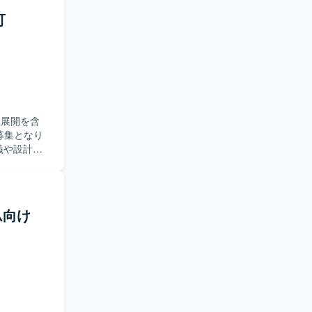
トに参画い
可
進めていた
ステム導入
で一連の工
とができま
社展開を含
募集となり
務やバージ
す。CJK
いたしま
ム向け
求めていま
計を進めら
する業務で
ョンアップま
特定領域で
の幅を広げ