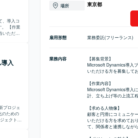
東京都
場所
おいて、導入コ
作業
ご担当いただき
雇用形態
業務委託(フリーランス)
任せいたし
ておりま
関係者と連携
業務内容
【募集背景】

ム導入
シ
Microsoft Dyna
上流工程に深く
いただける方を募集してお
さらに高め
ができる環
【作業内容】

Microsoft Dyna
計、立ち上げ等の上流工程
新プロジェ
【求める人物像】

化のための
顧客と円滑にコミュニケ
いただける方を求めております
いただきま
て、関係者と連携しながら
ステム設定