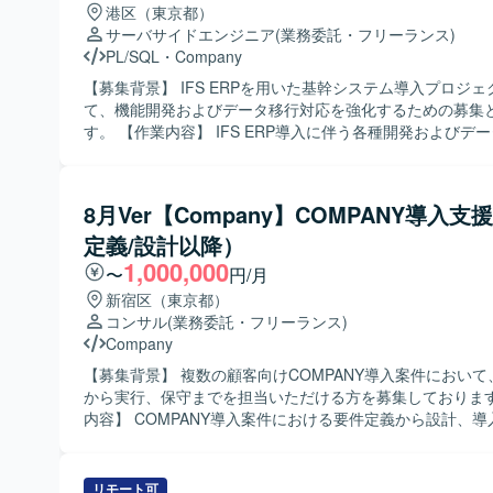
境上での保守およびプログラム改修を行っていただきます。Or
港区（東京都）
どのデータベースに関する知識を活かして、既存システム
サーバサイドエンジニア
(業務委託・フリーランス)
と改善に携わっていただきます。
PL/SQL
・
Company
【募集背景】 IFS ERPを用いた基幹システム導入プロジ
て、機能開発およびデータ移行対応を強化するための募集
す。 【作業内容】 IFS ERP導入に伴う各種開発およびデータ移行対応
を行っていただきます。具体的には、会計・人事・資産管
購買・生産管理などを統合する基幹システムに対して、詳
製造、単体・結合テストまで一貫してご対応いただきます
8月Ver【Company】COMPANY導入支
は、データ移行設計および実装、移行計画に基づいた移行
定義/設計以降）
合修正などを担当していただきます。 【求める人物像】 ERP導入プロ
ジェクトにおいて、関係者と連携しながら自律的にタスク
1,000,000
〜
円/月
る方を求めております。課題発生時に原因を整理し、周囲
新宿区（東京都）
つ解決策を提案・実行できる協調性とコミュニケーション
コンサル
(業務委託・フリーランス)
が望ましいです。 【ポジションの魅力】 大規模な基幹システム導入プ
Company
ロジェクトに参画することで、IFS ERPをはじめとしたER
ウハウや、会計・人事・生産管理など複数業務領域の知見
【募集背景】 複数の顧客向けCOMPANY導入案件におい
つけることができます。開発から移行まで一連の工程に携
から実行、保守までを担当いただける方を募集しております。 【
で、上流から下流までの経験を積み、今後のキャリア形成
内容】 COMPANY導入案件における要件定義から設計、
いただける環境です。 【開発環境】 ERPパッケージとしてIFS ERPを
般をご担当いただきます。RDS枠では要件定義工程を、U
利用し、PL/SQLを用いた開発およびデータ移行実装を行
以降の工程を中心にご対応いただきます。製造業向けの制
ます。
やCOM再構築案件、サービス業向けの組織図・社員番号変
リモート可