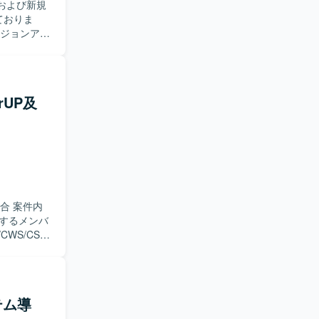
プおよび新規
ージョンア
ておりま
、各種機能
不具合の切
をご担当い
設定作業、
rUP及
能性がござ
を求めてお
ョンを取り
 【ポ
新規導入案件
見を広く深
で一連の流
統合 案件内
関するスキ
施するメンバ
WS/CSR
労・プロジェ
ロジェクトに
ロジェクト
明いたします。
テム導