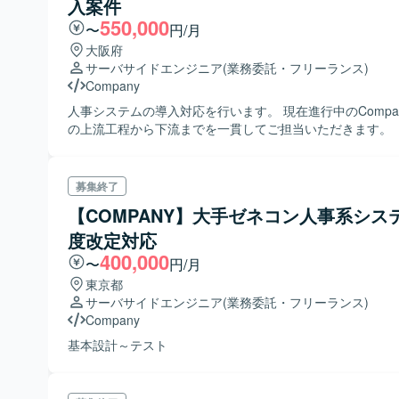
入案件
550,000
〜
円/月
大阪府
サーバサイドエンジニア
(業務委託・フリーランス)
Company
人事システムの導入対応を行います。 現在進行中のCompan
の上流工程から下流までを一貫してご担当いただきます。
募集終了
【COMPANY】大手ゼネコン人事系シス
度改定対応
400,000
〜
円/月
東京都
サーバサイドエンジニア
(業務委託・フリーランス)
Company
基本設計～テスト