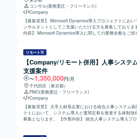
コンサル
(業務委託・フリーランス)
Company
【募集背景】 Microsoft Dynamics導入プロジェクトに
ンサルタントとしてご支援いただける方を募集しております。 【
内容】 Microsoft Dynamics導入に関しての業務全般を
ます。要件定義や設計、立ち上げ等の上流工程を中心にお
ます。 【求める人物像】 顧客と円滑にコミュニケーションを取りなが
ら、主体的に要件整理や提案を進めていただける方を求め
リモート可
す。また、Microsoft Dynamicsの導入経験を活かして、
【Company/リモート併用】人事システ
しながらプロジェクトを推進いただける方が望ましいです。 【ポジ
支援案件
ョンの魅力】 Microsoft Dynamics導入プロジェクトの
関わることができ、コンサルタントとしての経験や知見を
1,350,000
〜
円/月
ていただけます。顧客折衝を通じて業務理解も深めること
千代田区（東京都）
境です。 【開発環境】 Microsoft Dynamicsを中心とした環境での導入
PMO
(業務委託・フリーランス)
コンサルティング業務となります。
Company
【募集背景】 大手人材系企業における統合人事システム刷
クトにおいて、システム導入と運用定着を推進する体制強
募集となります。 【作業内容】 統合人事システム導入プロジェクトに
参画し、PMO／PL／PGいずれかのポジションとして参画
す。具体的には、プロジェクトの進捗管理や課題管理、シ