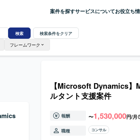
案件を探す
サービスについて
お役立ち情
検索
検索条件をクリア
フレームワーク
【Microsoft Dynamics
ルタント支援案件
1,530,000
amics
報酬
〜
円/月
コンサル
職種