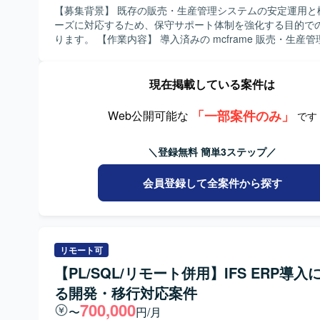
わっていただきます。
【募集背景】 既存の販売・生産管理システムの安定運用と
ーズに対応するため、保守サポート体制を強化する目的で
ります。 【作業内容】 導入済みの mcframe 販売・生産管理システム
に対する保守サポートをご担当いただきます。具体的には
の問い合わせ受付および内容の整理、一次切り分けや仕様
に応じたエスカレーション対応を行っていただきます。ま
現在掲載している案件は
望に基づくプログラム改修の検討や仕様確認、改修作業お
認までを一貫して対応していただきます。あわせて、軽微
「一部案件のみ」
Web公開可能な
です
正や改善要望への対応、問い合わせ内容のナレッジ化やド
整備なども行っていただきます。 【求める人物像】 顧客の要望や課題
＼登録無料 簡単3ステップ／
を丁寧にヒアリングし、分かりやすく説明しながら円滑に
ーションが取れる方を求めております。mcframe 販売ま
領域の知見を活かし、システムの背景業務も理解しながら
会員登録して全案件から探す
トに取り組める方が望ましいです。問い合わせ対応や改修
て主体性を持って動き、状況に応じて柔軟に調整しながら
題解決に取り組める方を歓迎いたします。 【ポジションの魅力】
mcframe を用いた販売・生産管理領域の知見を深めなが
リモート可
に直結する保守・改善に関わっていただけます。問い合わ
改修まで一連の流れを経験できるため、業務理解とシステ
【PL/SQL/リモート併用】IFS ERP導入
方を高めることができます。長期的に関われる環境のため
る開発・移行対応案件
信頼関係を構築しつつ安定的にスキルアップしていけるポ
700,000
す。 【開発環境】 mcframe を中心とした販売・生産管理システム環
〜
円/月