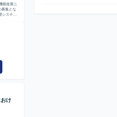
機能改善ニ
の募集とな
、顧客から
確認、必要
た、顧客要
よび動作確
な不具合修
キュメント
コミュニケ
たは生産管理
保守サポー
作業におい
粘り強く問
ら、顧客業務
せ対応から
ム理解の双
におけ
、顧客との
ジションで