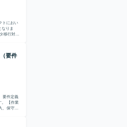
acle な
の安定運用
ェクトにおい
となりま
理・在庫・
細設計から
。移行枠で
援（要件
検証や不具
を推進でき
と相談しつ
力のある方
P導入のノ
を広く身に
て、要件定義
わること
作業
に活かして
導入、保守全
S枠では設計
う環境となり
度変更対応
更対応、不