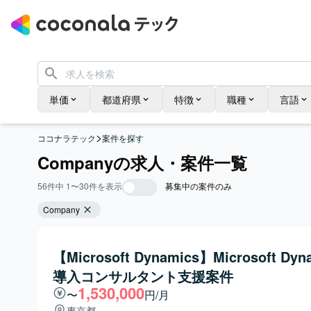
単価
都道府県
特徴
職種
言語
>
ココナラテック
案件を探す
Companyの求人・案件一覧
56
件中
1
〜
30
件を表示
募集中の案件のみ
Company
【Microsoft Dynamics】Microsoft Dyn
導入コンサルタント支援案件
1,530,000
〜
円/月
東京都