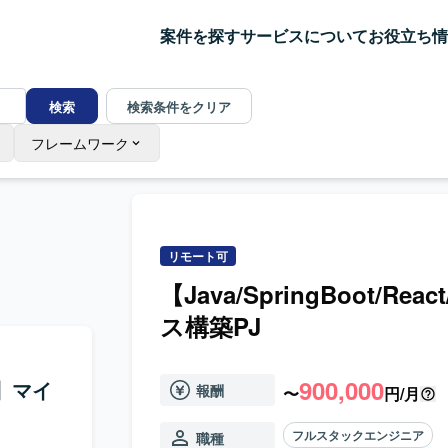
案件を探す
サービスについて
お役立ち情
検索
検索条件をクリア
フレームワーク
リモート可
【Java/SpringBoot
ス構築PJ
900,000
ト】マイ
報酬
〜
円/月
フルスタックエンジニア
職種