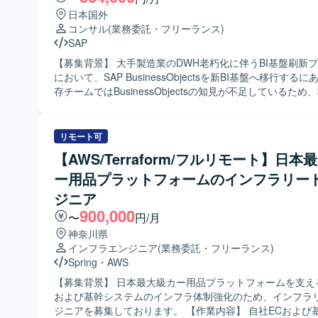
ています。業務とITを横断した視点を持ち、複数部門との
日本国外
ーションをリードできる方が望ましいです。 【ポジションの魅力】 大
コンサル
(業務委託・フリーランス)
手製造業の全社データ活用やAI活用の前提となるマスタデ
SAP
基盤づくりに、上流PMOとして深く関与できるポジション
タガバナンスやMDM領域での経験を活かしつつ、経営層と
【募集背景】 大手製造業のDWH老朽化に伴うBI基盤刷新
ッションを通じて上流工程の経験を積むことができます。 【開発環
において、SAP BusinessObjectsを新BI基盤へ移行する
境】 MDMやデータマネジメントに関する各種ツールやド
存チームではBusinessObjectsの知見が不足しているた
を活用しながら、業務・IT横断でプロジェクトを推進して
移行方針の妥当性検証を行う専門アドバイザーを募集して
す。
【作業内容】 既存の移行設計書や移行手順書をレビューし、
BusinessObjectsの移行方式(Promotion Management
リモート可
価していただきます。また、Universe(UDT→IDT)の移行
【AWS/Terraform/フルリモート】日本
技術支援や、Web Intelligence(WebI)レポート資産の移
ー用品プラットフォームのインフラリー
っていただきます。技術課題に対するQ&A対応や技術的な
ス、設計内容に対する改善提案およびリスク抽出を行い、
ジニア
トメンバーやクライアントと技術的なディスカッションを
900,000
〜
円/月
ただきます。 【求める人物像】 SAP BusinessObjectsに関する深い知
見を有し、移行設計やアーキテクチャ設計の観点から妥当
神奈川県
きる方を求めています。設計レビューを通じて課題やリス
インフラエンジニア
(業務委託・フリーランス)
抽出し、改善提案につなげられる方を歓迎します。技術的
Spring
・
AWS
や設計方針策定をリードしつつ、主体的に課題提起や意見
【募集背景】 日本最大級カー用品プラットフォームを支え
るコミュニケーション力の高い方にご活躍いただきたいと
および基幹システムのインフラ体制強化のため、インフラ
す。 【ポジションの魅力】 低稼働で専門性を発揮できるセカンドオピ
ジニアを募集しております。 【作業内容】 自社ECおよび基幹システ