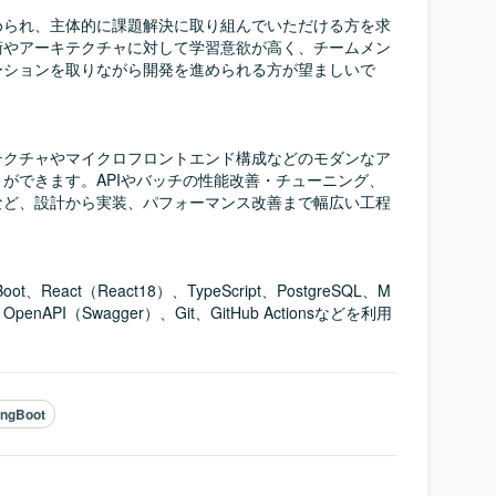
められ、主体的に課題解決に取り組んでいただける方を求
術やアーキテクチャに対して学習意欲が高く、チームメン
ーションを取りながら開発を進められる方が望ましいで
テクチャやマイクロフロントエンド構成などのモダンなア
ができます。APIやバッチの性能改善・チューニング、
など、設計から実装、パフォーマンス改善まで幅広い工程
Boot、React（React18）、TypeScript、PostgreSQL、M
r、OpenAPI（Swagger）、Git、GitHub Actionsなどを利用
。
ingBoot