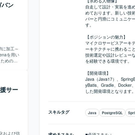
や品質KPI
【求める人物像】

ガバン
実行してい
自走して設計・実装を進
ダクトの機
めております。新しい技
て得られた
バーと円滑にコミュニケ
る
す。

カルかつタ
新規事業環
【ポジションの魅力】

方にマッチ
マイクロサービスアーキ
ftに加工～
ーキテクチャに携わること
ェーズから
enaを用い
技術選定や設計レビュー
ロセスの分
るための基
を経験できる環境です。

討からリリ
面で大きな
、改善対応
【開発環境】

ダクト企
システムに
Java（Java17）、Spring
、事業の勝
ます。ユー
yBatis、Gradle、Docke
支援サー
行う前提
した開発環境となります
を前提とし
グインでは
発を進めて
3にログを出
処理を実施し
スキルタグ
Java
PostgreSQL
Spr
の仕組みを設
能動的かつ
咀嚼した上
化および信
求めるスキル
■必須スキル：