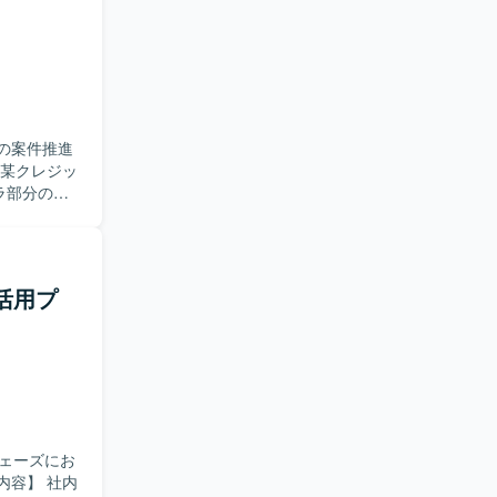
めていただ
エンド周
の案件推進
ラ部分の推
つ、インフ
状況に応じ
を行いま
いたパッチ
報活用プ
て検知した
S準拠審査
運用、日々
係会社との
ち上げ時の
のQA、イ
との調整や
フェーズにお
す。セキュ