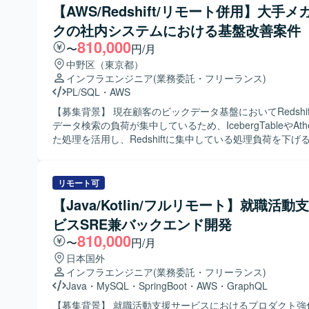
ント化に向けた要件定義・仕様策定を行います。AI実行ログ
【AWS/Redshift/リモート併用】大手メ
Git、GitHub Actionsなどを利用した開発環境となります。
に基づき、プロダクトおよび運用の改善サイクルを設計・
クの社内システムにおける基盤改善案件
ただきます。エンジニアやデザイナーと連携しながらプロ
能企画や開発ディレクションを行い、展示会や商談を通じ
810,000
〜
円/月
顧客フィードバックをプロダクトへ反映していただきます。 【求め
中野区（東京都）
人物像】 ベンチャー気質なカルチャーに抵抗がなく、ロジ
インフラエンジニア
(業務委託・フリーランス)
フさを持ち合わせている方を求めております。正解のない
PL/SQL
・
AWS
境で主体的に仮説検証を繰り返しながら業務を推進できる
したポジションです。 【ポジションの魅力】 最先端の生成AI技術を活
【募集背景】 現在顧客のビックデータ基盤においてRedshi
用し、業務の自動化・完結を目指す新規事業の立ち上げフ
データ検索の負荷が集中しているため、IcebergTableやAth
関わることができます。顧客の課題ヒアリングから業務プ
た処理を活用し、Redshiftに集中している処理負荷を下げ
解、AIエージェントへの落とし込み、プロダクトの仕様検
盤改善を行うプロジェクトになります。 【作業内容】 AWS上に構築
ースまで一貫して関与できるため、事業とプロダクトの両
されたビッグデータ基盤およびBI環境（Redshift）の保守
裁量を持ってご活躍いただけます。少人数のチームでプロ
および推進をご担当いただきます。大手メガバンクの社内
リモート可
画、マーケティング、営業活動を同時並行で推進しながら
おいて、現状運用を行っているシステムの基盤改善を行い
【Java/Kotlin/フルリモート】就職活動
ちパターン構築に直接貢献できる点も魅力です。 【開発環境】 生成AI
ザーがAWSマネジメントコンソールにログインして作業を
およびAIエージェントを活用したソリューション開発環境
ビスSRE兼バックエンド開発
で、AWSマネジメントコンソールへのログインが不正なロ
て、エンジニアやデザイナーと連携しながらプロダクト開
ないかを監査できる仕組みを構築します。CloudTrailがS
810,000
〜
円/月
おります。
力し、それをAthenaテーブルに格納し、EC2からのETL
日本国外
てRedshiftへデータを格納し、Tableauで監査を行う一連
インフラエンジニア
(業務委託・フリーランス)
計・実装・改善していただきます。 【求める人物像】 お客様の要望に
Java
・
MySQL
・
SpringBoot
・
AWS
・
GraphQL
応じて様々な対応を行う必要があるため、受け身ではなく
積極的に動ける方を求めています。不明点は自身の言葉で
【募集背景】 就職活動支援サービスにおけるプロダクト強