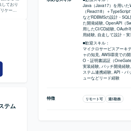
す。また、
集しており
Java（Java17）を用いた
方を求めて
（React18）＋TypeScr
関わる技術
などRDBMSの設計・SQL
大規模な
イドライン
た開発経験, OpenAPI（Sw
。
築・運用、
用したCI/CD経験, OAut
ービスを組み合
どを一貫し
用経験, 自走して設計・
リアにおい
■歓迎スキル：
個人よりも
マイクロサービスアーキテ
、Tableau、
ながら能動
ャの知見, AWS環境での
方を歓迎い
O・証明書認証（OneGa
実装経験, バッチ開発経験, 
など上流か
ステム連携経験, API・
ができま
ューなどリード経験
タックを活
 【開
Playwright
特徴
リモート可
週5勤務
 webpack,
ステム
d など クラウ
Docker,
ど コミュニケー