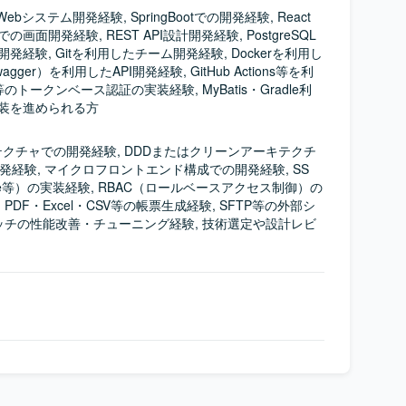
Webシステム開発経験, SpringBootでの開発経験, React
iptでの画面開発経験, REST API設計開発経験, PostgreSQL
開発経験, Gitを利用したチーム開発経験, Dockerを利用し
agger）を利用したAPI開発経験, GitHub Actions等を利
h等のトークンベース認証の実装経験, MyBatis・Gradle利
実装を進められる方
クチャでの開発経験, DDDまたはクリーンアーキテクチ
開発経験, マイクロフロントエンド構成での開発経験, SS
te等）の実装経験, RBAC（ロールベースアクセス制御）の
PDF・Excel・CSV等の帳票生成経験, SFTP等の外部シ
バッチの性能改善・チューニング経験, 技術選定や設計レビ