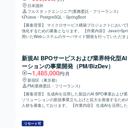
日本国外
フルスタックエンジニア
(業務委託・フリーランス)
Java
・
PostgreSQL
・
SpringBoot
【募集背景】 マイクロサービス構築プロジェクトにおいて
強化するための募集となります。 【作業内容】 JavaやSpringBootを
用いたWebシステムのサーバサイド開発を行っていただき
ReactおよびTypeScriptを用いたフロントエンド画面開
いただきます。REST APIの設計および開発、RDBMSの設
発、API仕様の作成やOpenAPI（Swagger）を用いたAPI
新規AI BPOサービスおよび業界特化型A
ていただきます。CI/CDパイプラインの構築や改善、OAut
ーションの事業開発（PM/BizDev）
クンベース認証の実装、MyBatisやGradleを用いたアプリ
開発も担当していただきます。 【求める人物像】 自走して設計・実装
1,485,000
〜
円/月
を進められ、主体的に課題解決に取り組んでいただける方
新宿区（東京都）
ります。新しい技術やアーキテクチャに対して学習意欲が
PM
(業務委託・フリーランス)
ムメンバーと円滑にコミュニケーションを取りながら開発
る方が望ましいです。 【ポジションの魅力】 マイクロサービスアーキ
【募集背景】 生成AIを活用した新設のAI BPO事業および業
テクチャやマイクロフロントエンド構成などのモダンなア
ソリューションの新規事業立ち上げと拡大を推進するため
ャに携わることができます。APIやバッチの性能改善・チ
人材を募集しております。 【作業内容】 生成AIを活用したBPOサービ
技術選定や設計レビューなど、設計から実装、パフォーマ
スや業界特化型AIソリューションの事業開発およびPM業
で幅広い工程を経験できる環境です。 【開発環境】
ただきます。顧客やパートナー企業へのヒアリングを通じ
Java（Java17）、SpringBoot、React（React18）、TypeS
題を抽出・構造化し、業務プロセスを詳細に分解した上でA
リモート可
PostgreSQL、MyBatis、Gradle、Docker、OpenAPI（Sw