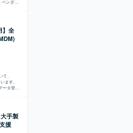
、継続的な
、ベンダー
いです。
す。AWS
キュリティ
ータカタロ
守、
す。来年3月
。インフラ
の対応とな
用】全
ロールや関
DM)
ける方を求
拠システムの
状況でも主
ける方が望
berg形式
、ベンダー
知見も蓄積
いて、
ています。
berg形式
データ管理
連携を行う構成
構造化して
落とし込
を推進して
スカッショ
ト】大手製
ー支援
係者へ働き
る方を求め