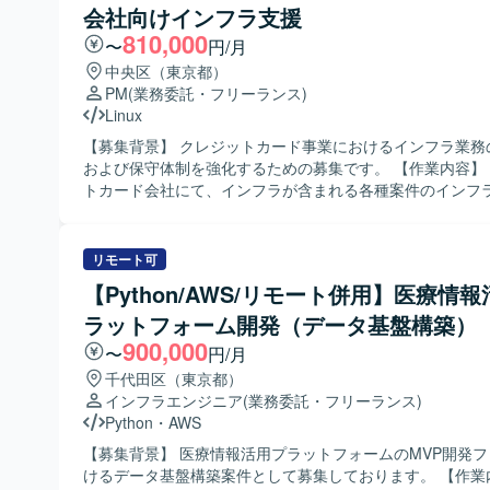
領域の知見や大規模システムにおける案件推進の経験を深
会社向けインフラ支援
す。 【開発環境】 SAP S/4HANAを中心とした基幹システム環境とな
けます。 【開発環境】 Webサイトや株取引アプリ、資産管理アプリ
ります。
810,000
〜
円/月
などの既存アプリケーションおよび既存システムのバック
中央区（東京都）
り、特にバッチ開発に関わる環境です。
PM
(業務委託・フリーランス)
Linux
【募集背景】 クレジットカード事業におけるインフラ業務
および保守体制を強化するための募集です。 【作業内容】 某クレジッ
トカード会社にて、インフラが含まれる各種案件のインフ
進や技術支援を行っていただきます。PMやPLを支援しつ
ラベンダー管理やアプリケーション側との調整を実施し、
てサーバーにログインしたうえでログ調整や一次切り分け
リモート可
す。 また、PCIDSS準拠システムに対する年間計画に基づ
【Python/AWS/リモート併用】医療情
適用や、アプリケーションからの相談対応、インフラとし
ラットフォーム開発（データ基盤構築）
課題の改善対応を実施していただきます。さらに、PCIDS
の年間計画に沿った運用支援や、四半期ごとの脆弱性検査
900,000
〜
円/月
発生するPCIDSS関連アラートの精査、これらに関する関
千代田区（東京都）
打ち合わせも担当していただきます。加えて、新規案件立
インフラエンジニア
(業務委託・フリーランス)
インフラ支援として、ベンダー提案資料の確認やベンダーと
Python
・
AWS
ンフラ部分の見積もり取りまとめなどを行います。 【求める人物像】
インフラ領域において主体的に案件推進ができ、関係各所
【募集背景】 医療情報活用プラットフォームのMVP開発
ベンダーコントロールを円滑に進められる方を求めていま
けるデータ基盤構築案件として募集しております。 【作業内容】 社内