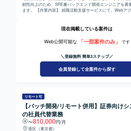
で質問するなど、思考力や言語化が得意な方が望ましいで
頼性向上のため、SRE兼バックエンド開発エンジニアを募
報連相などの基本的なコミュニケーションが適切に行える
ます。 【作業内容】 就職活動支援サービスにて、Webアプリケーシ
います。 【ポジションの魅力】 大手金融機関の社内システムにおける
ョン開発をご担当いただきます。また、プロダクト全体に
ビッグデータ基盤および監査基盤の改善に携わることで、
やツール、ソフトウェアの選定と導入、セキュリティやガ
AWSデータ基盤の設計や運用スキルを高めていただけます
の策定を行っていただきます。さらに、インフラ環境の構
現在掲載している案件は
CloudTrailやAthena、Redshift、Tableauなど複数のサ
デリバリーの構築・運用、サービスの運用・推進・監視な
わせた監査基盤構築の経験を積むことができ、今後のキャ
てご対応いただきます。 【求める人物像】 中長期の視野を持ち、仕組
「一部案件のみ」
Web公開可能な
です
ても汎用性の高い知見が得られます。 【開発環境】
みで課題解決を図る思考をお持ちの方を求めております。
AWS（CloudTrail、S3、Athena、Glue、EC2、Redshift）
チーム成果を重視し、主体的にコミュニケーションを取り
＼登録無料 簡単3ステップ／
JP1、SQL
的にプロジェクトを推進できる方、事業会社人格で動ける
たします。 【ポジションの魅力】 SREとバックエンド開発の両面から
プロダクト全体に関与でき、技術選定やガイドライン策定
会員登録して全案件から探す
らサービス運用まで幅広い領域に裁量を持って携わること
す。クラウドやコンテナ、モニタリングなど最新の技術ス
用しながら、サービスの信頼性向上に直接貢献できる環境です。
発環境】 サーバサイド：Kotlin/Java, SpringBoot, DGS
リモート可
framework(GraphQL), Kotest, spock(groovy), LocalStack, 
など フロントエンド：React, Apollo, TypeScript, Knockout,
【バッチ開発/リモート併用】証券向けシ
Storybook, Jest など モバイルアプリ：SwiftUI, MagicPo
の社員代替業務
ドサービス：AWS（fargate, rds, sqs, redshift など）、
810,000
GCP（firebase, bigquery など）、CI/CD：GitHub Actions、
〜
円/月
SendGrid, Datadog, Sentry など デザイン：Figma な
港区（東京都）