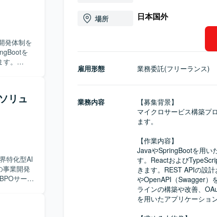
日本国外
場所
開発体制を
ます。
雇用形態
業務委託(フリーランス)
発にも携わって
計やSQL開
開発を実施し
Iソリュ
hなどのトー
業務内容
【募集背景】

ケーション
マイクロサービス構築プ
ます。

を求めてお
高く、チー
【作業内容】

を進められ
JavaやSpringBoo
界特化型AI
す。ReactおよびType
ーキテクチ
の事業開発
きます。REST APIの設
ューニング、
やOpenAPI（Swagg
ンス改善ま
務をご担当い
ラインの構築や改善、OAut
て潜在的課
を用いたアプリケーション
cript、
Iエージェ
agger）、