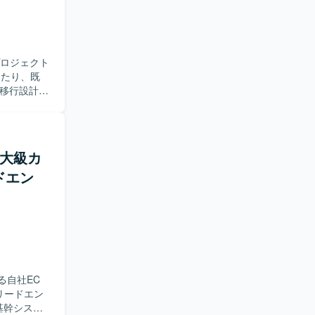
コミュニケ
ータ管理の
です。デー
のディスカ
プロジェクト
にあたり、既
キュメント
め、移行設計や
いただきま
います。
SAP
等)の妥当性を評
方針に関する
最大級カ
行影響評価を行
ドエン
アドバイ
プロジェク
実施してい
性を評価で
クを的確に
な意思決定
出しができ
る自社EC
考えていま
リードエン