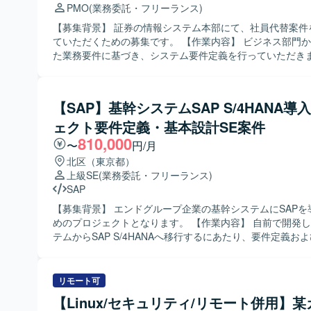
ション他：GitHub Enterprise Cloud, Notion, Slack, Google
PMO
(業務委託・フリーランス)
Zoom, Discord など
【募集背景】 証券の情報システム本部にて、社員代替案件
ていただくための募集です。 【作業内容】 ビジネス部門から降りてき
た業務要件に基づき、システム要件定義を行っていただき
の開発ベンダーへの依頼およびベンダーコントロールをご
きます。基本設計から総合テスト・受け入れテストまでの
理、進捗管理、ドキュメント精査、各工程のレビューを実
【SAP】基幹システムSAP S/4HANA導
だきます。出荷判定会議での説明や、リリースまでの一気
ェクト要件定義・基本設計SE案件
件推進を担っていただきます。担当プロダクトはWebサイ
アプリ、資産管理アプリなどの既存アプリケーションや既
810,000
〜
円/月
のバックエンド周り、特にバッチ開発など多岐にわたりま
北区（東京都）
合わせて担当プロダクトは変わります。 【求める人物像】 システム要
上級SE
(業務委託・フリーランス)
件定義から案件完結まで主体的に推進できる方を求めてい
SAP
ークホルダーからの厳しいレビューに対しても、要件を論
確に説明し、回答できるコミュニケーション能力をお持ち
【募集背景】 エンドグループ企業の基幹システムにSAPを
いたします。金融や証券領域の知見がない場合でも、参画
めのプロジェクトとなります。 【作業内容】 自前で開発した基幹シス
取引条件などの証券業務知識を自主的にキャッチアップし
テムからSAP S/4HANAへ移行するにあたり、要件定義お
習意欲の高い方を求めています。 【ポジションの魅力】 証券の情報シ
をご担当いただきます。 【求める人物像】 SAP業務に精通し、関係者
ステム本部において、Webサイトや株取引アプリ、資産管
とコミュニケーションを取りながら主体的に要件整理と設
バックエンドシステムなど多岐にわたるプロダクトに関わ
いただける方を求めております。 【ポジションの魅力】 基幹システム
リモート可
きます。要件定義からリリースまで一気通貫で案件をリー
全体のSAP導入プロジェクトに上流工程から参画でき、販
【Linux/セキュリティ/リモート併用】
で、上流から下流までの工程を広く経験できる環境です。
買管理／在庫管理領域での業務知見とSAPスキルを高めて