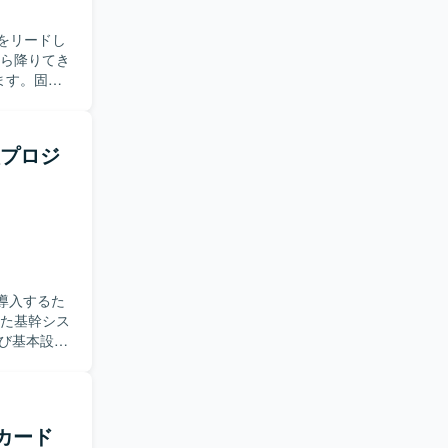
 Meet,
をリードし
ます。固定
担当いただ
間の品質管
施していた
入プロジ
通貫した案
ト、株取引
存システム
す。適正に
ます。ステ
理的かつ明
の方を歓迎
導入するた
後に商品や
ていける学
よび基本設計
理アプリ、
計を進めて
ることがで
ドすること
売管理や購
某カード
金融・証券
いただけま