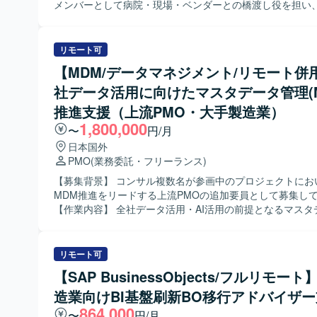
リティ要件やPCIDSSに関する内容を丁寧に理解しながら
メンバーとして病院・現場・ベンダーとの橋渡し役を担い
改善提案や運用最適化に取り組んでいただける方が望まし
に伴走しながらプロジェクトをコントロールしていただきま
【ポジションの魅力】 クレジットカード業界という高いセ
S3を中心としたデータレイクを構築し、Icebergによるデ
要求のある環境で、インフラPLとして案件推進から運用保
グ化やIAM等の権限管理設計・対応を実施していただきま
リモート可
PCIDSS運用支援まで幅広い業務に携わることができます
までに最低限稼働させることを目標としたMVPフェーズで
【MDM/データマネジメント/リモート併
とセキュリティ両面の知見を深めながら、ベンダーコント
ります。 【求める人物像】 関係者と円滑にコミュニケーションを取り
係会社との折衝経験を積むことができるポジションです。 【開発環
社データ活用に向けたマスタデータ管理(M
ながら病院・現場・ベンダーとの橋渡し役を担っていただ
境】 Linuxを中心としたインフラ環境のもと、PCIDSS準
めております。MVPフェーズにおける手運用を前提とした
推進支援（上流PMO・大手製造業）
運用および各種インフラ案件の推進を行います。
体的に課題を整理し、ベンダーと協調しながら推進いただ
1,800,000
〜
円/月
ましいです。 【ポジションの魅力】 医療情報活用プラットフォームの
立ち上げフェーズに関わり、AWSを用いたデータレイクやIce
日本国外
のデータ基盤構築をリードしていただけます。病院や現場
PMO
(業務委託・フリーランス)
との調整を通じて、医療業界特有のデータ利活用に関する
【募集背景】 コンサル複数名が参画中のプロジェクトにお
していただけます。 【開発環境】 言語はPythonを中心とし、AWS S3
MDM推進をリードする上流PMOの追加要員として募集し
などのクラウドサービスを利用したデータレイク環境上でIce
【作業内容】 全社データ活用・AI活用の前提となるマスタ
のデータを扱います。DatabricksまたはSnowflakeとの
の推進役として、複数部門へのヒアリングを実施し論点を
となります。
いただきます。曖昧なテーマを推進計画やロードマップに
み、MDM推進をリードしながらPMOとしてプロジェクト
リモート可
いただきます。経営層や部長層向けの資料を作成し、ディ
【SAP BusinessObjects/フルリモー
ンのファシリテーションも行っていただきます。 【求める人物像】 多
造業向けBI基盤刷新BO移行アドバイザ
領域横断の推進体制が未整備な状況でも、自ら主体的に関
かけ、曖昧なテーマを整理しながら推進計画に落とし込め
864,000
〜
円/月