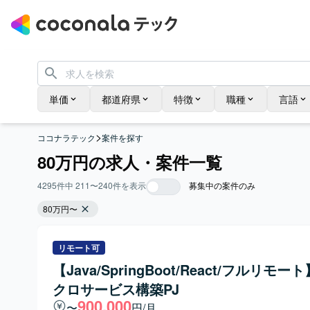
単価
都道府県
特徴
職種
言語
>
ココナラテック
案件を探す
80万円の求人・案件一覧
4295
件中
211
〜
240
件を表示
募集中の案件のみ
80万円〜
リモート可
【Java/SpringBoot/React/フルリモー
クロサービス構築PJ
900,000
〜
円/月