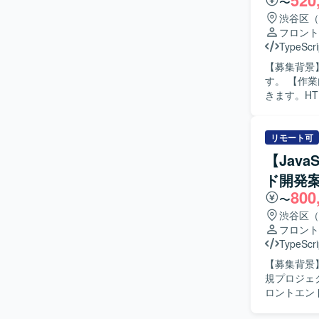
520
〜
の魅力】 
渋谷区（
新の開発ス
フロント
知見を同時に習得できる
TypeScri
/ Codex
【募集背景
環境を想定
す。 【作業内容】 既存および新規Webサービスのフロントエンド開発・運用を担当していただ
きます。HT
善まで一貫
携しながら機能追
や知識の習
リモート可
おります。
【Java
方が望ましいです。 【ポジションの魅力】 フロント
ド開発
携わること
800
むことがで
〜
めていくことができます。 【開発環境】 HTML、
渋谷区（
フロントエン
フロント
レートエン
TypeScri
す。
【募集背景
規プロジェ
ロントエンドエンジニア
る開発基盤