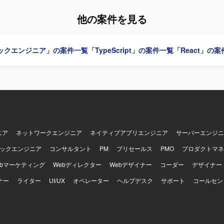
入れながら、機能要求を満たすシステムの設計・開発に加え、ゲーム量
設計・実装に携わっていただきます。また、ご自身で企画・設計したゲ
他の案件を見る
トアへ配信していただくことも可能なポジションです。 【求める人物像】 技術
味関心があり自発的にキャッチアップできる方、自発的にコミュニケー
クトを進められる方、常により良いモノづくりを追求できる方を求めて
ックエンジニア」の案件一覧
「TypeScript」の案件一覧
「React」の
ンの魅力】 開発基盤の構築に携わりながらご自身でもゲーム開発を担当
たゲームをスピーディーにストアへリリースしユーザーへ届ける経験を
。AIを活用したゲーム量産プロジェクトの立ち上げフェーズから参画で
ゲーム量産基盤をゼロから設計構築でき、大きな裁量を持って開発に取
ーディングツール前提の開発スタイルを最前線で実践でき、今後の開発の
いくフェーズに携わることができます。少人数体制ならではのスピード
、リリースまでを迅速に進められる環境です。 【開発環境】 開発言語・フレ
avaScript / TypeScriptを使用いたします。開発ツールとしてAIコ
e Code、Codex CLI（OpenAI））を利用いたします。
ニア
ネットワークエンジニア
ネイティブアプリエンジニア
サーバーエンジニ
ックエンジニア
コンサルタント
PM
プリセールス
PMO
プロダクトマネ
ebマーケティング
Webディレクター
Webデザイナー
コーダー
デザイナー
ナー
ライター
UI/UX
オペレーター
ヘルプデスク
サポート
コールセン