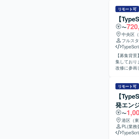
リモート可
【Typ
720
〜
中央区（
フルスタ
TypeScri
【募集背景
集しております。 【作業内容】 銀行向けスマホアプリに対
改修に参画
計・実装・
も行っていただきます。 【求める人物像】 
に取り組み
リモート可
や機能追加に
【Type
の魅力】 
発エン
ービスの機
1,0
ドの両方に関
〜
ロントエンドは
港区（東
いた構成と
PL
(業務
TypeScri