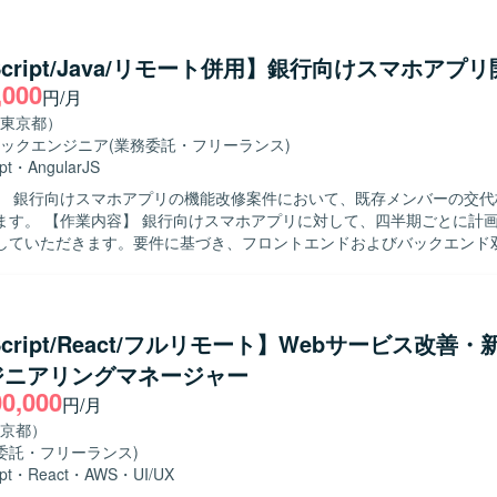
eScript/Java/リモート併用】銀行向けスマホアプ
,000
円/月
東京都）
ックエンジニア
(業務委託・フリーランス)
pt
・
AngularJS
】 銀行向けスマホアプリの機能改修案件において、既存メンバーの交代
して、四半期ごとに計画される機能
していただきます。要件に基づき、フロントエンドおよびバックエンド
テストまで一連の工程を担当していただきます。スマホ実機での動作確
フロントエンドとバックエンド双方の技術に主体的
、チームと連携しながら着実にタスクを遂行できる方を求めております
も柔軟に対応し、品質を意識した開発ができる方が望ましいです。 【ポジション
Script/React/フルリモート】Webサービス改善
銀行向けスマホアプリというユーザー数の多いプロダクトに携わることで
ジニアリングマネージャー
能改修サイクルを通じた経験を積むことができます。フロントエンドと
00,000
わるため、フルスタック寄りのスキルを高めることができます。 【開発環境】 フ
円/月
TypeScriptおよびAngularを使用し、バックエンドはJavaおよびSprin
京都）
なっております。
委託・フリーランス)
pt
・
React
・
AWS
・
UI/UX