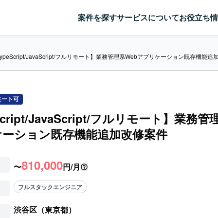
案件を探す
サービスについて
お役立ち情
ypeScript/JavaScript/フルリモート】業務管理系Webアプリケーション既存機能
モート可
Script/JavaScript/フルリモート】業務管
ケーション既存機能追加改修案件
810,000
〜
円/月
フルスタックエンジニア
渋谷区（東京都）