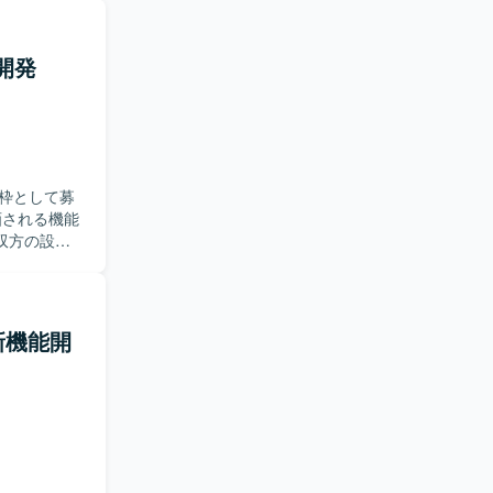
リ開発
枠として募
双方の設
認やテスト
。仕様変更
・新機能開
、大規模サ
バックエン
g Bootを用