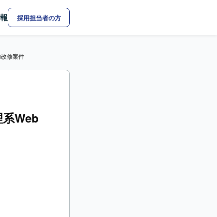
報
採用担当者の方
追加改修案件
理系Web