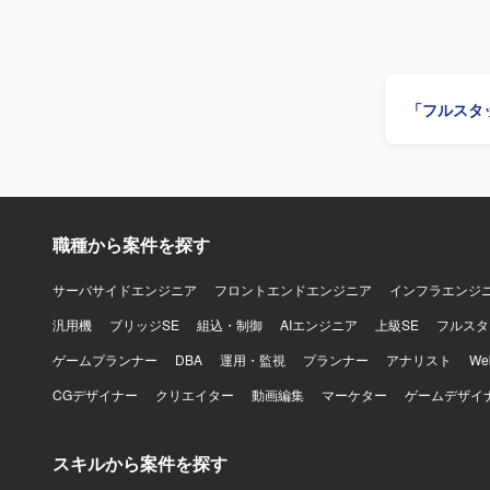
イルを取り
共通基盤の
に開発し、両ス
への高い興
りプロジェ
「フルスタ
【ポジショ
き、開発し
る環境です
前例のない
す。AIコ
くり上げて
職種から案件を探す
意思決定から実装
ームワークはJ
ル（Claud
サーバサイドエンジニア
フロントエンドエンジニア
インフラエンジ
汎用機
ブリッジSE
組込・制御
AIエンジニア
上級SE
フルスタ
ゲームプランナー
DBA
運用・監視
プランナー
アナリスト
W
CGデザイナー
クリエイター
動画編集
マーケター
ゲームデザイ
スキルから案件を探す