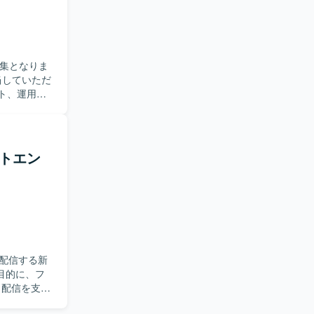
ルを用いた最
aaS開発の
リケーション開発
募集となりま
スト、運用改
メンバーと連
方を求めて
進められる
ロントエン
を幅広く積
の双方を高
MSやテンプ
っておりま
・配信する新
目的に、フ
い開発スタ