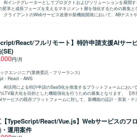
】 AIインテグレーターとしてプロダクトおよびソリューションを展開す
の変革と成長フェーズを支えるマネジメント層を強化するための募集と
 クライアントのWebサービス改善や新機能開発において、ABテストやU
組みをリードしていただきます。エンジニア組織のマネジメントとして
や成長支援、レビュー文化の醸成などのピープルマネジメントもお任せい
orやGeminiを日常業務に組み込んだ「AIと共に開発する文化」の推進や
能動的にコミュニケーションを取りながら複数職種
Script/React/フルリモート】特許申請支援AIサ
、主体的にプロジェクトを推進できる方を求めております。組織やプロ
SE)
心を持ち、変革期の環境を楽しみながらリードいただける方が望ましいです
,000
魅力】 自社プロダクト開発、BPaaS、クライアントワークと複数のチ
円/月
マネジメント層として組織の変革と成長に深くコミットしていただけま
環境を活用しながら、裁量の大きいポジションでWebサービス改善や新機
ックエンジニア
(業務委託・フリーランス)
語/フロント：TypeScript, JavaScript, React イ
pt
・
React
・
AWS
WS, BigQuery, GitHub AI環境：Gemini, Cursor ツール：Slack, Not
】 AI活用による特許申請のSaaS化を推進するプラットフォームにおい
Workspace を利用しております。
LTV最大化を目的とした機能強化を行うための募集となります。 【作業内容】 特
AIサービスの既存プラットフォームに対して、新機能の設計・実装・テ
す。 SaaSシステムとして顧客ごとのデータが相互に混在・流出しない
定稼働を前提とした高品質な実装を行っていただきます。 AI駆動開発環
理ツールを活用しながら、SEとして自走的にタスクを推進いただきます。 
TypeScript/React/Vue.js】Webサービスの
 AIコーディングツールを積極的に活用しながらも、生成物の品質を自ら
発・運用案件
回せる方を求めています。 要件を構造的に整理し、AIへの指示内容を自
のある環境でも主体的にタスクを進められる方がフィットします。 【ポジション