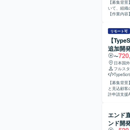
【募集背景
いて、組織
【作業内容】
などの取り
の1on1
た、Curs
リモート可
携わっていただきます。 【求める人物像】 
【Type
を巻き込み
追加開発(
長に高い関
720
ジションの
〜
る環境で、
日本国外
のAI開発
フルスタ
り組める点が大きな魅力です。 【開発環境】 言
TypeScri
ンフラ/データ：A
【募集背景
Google 
と見込顧客の
許申請支援
いただきま
設計や、安
ロジェクト管
エンド直【
る人物像】
ンド開
し、改善を
る方や、変化