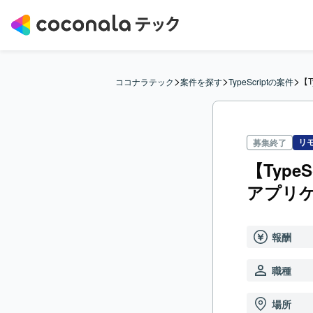
>
>
>
【T
ココナラテック
案件を探す
TypeScriptの案件
リ
募集終了
【Type
アプリ
報酬
職種
場所