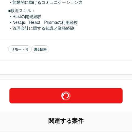
・能動的に動けるコミュニケーション力
■歓迎スキル：
・Rustの開発経験

・Nest.js、React、Prismaの利用経験

・管理会計に関する知識／業務経験
リモート可
週5勤務
関連する案件