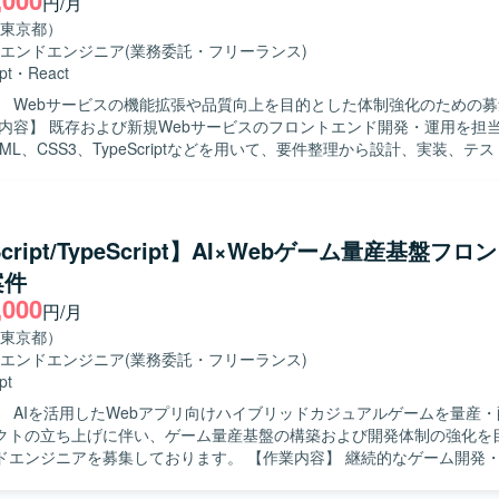
,000
円/月
AI駆動開発を中核に据えた開発プロセスを経験でき、LLMや各種AIツー
東京都）
タイルに携わることができます。 特許申請という専門領域のナレッジとS
エンドエンジニア
(業務委託・フリーランス)
環境となっております。 【開発環境】 AIコーディングツール（Cursor
pt
・
React
 / Claude Code 等）、Docker、GitHub、AWS を中心としたWebアプ
】 Webサービスの機能拡張や品質向上を目的とした体制強化のための
しております。
ML、CSS3、TypeScriptなどを用いて、要件整理から設計、実装、テ
してご対応いただきます。1人称で主体的にタスクを進めつつ、チーム
加や改修、UI改善などを行っていただきます。 【求める人物像】 新しい技術
得に積極的で、自ら課題を見つけて提案・改善に取り組んでいただける
チーム内外とのコミュニケーションを大切にし、協調性を持って開発を
Script/TypeScript】AI×Webゲーム量産基盤フ
エンド領域において上流工程から一貫して
案件
ができ、モダンな技術スタックを活用しながらWebサービス開発の経験
,000
きます。主体的な提案や工夫が歓迎される環境のため、技術力と提案力
円/月
CSS3、TypeScript、JavaScriptを中心とした
東京都）
ド環境で、ReactやVueなどのフレームワークや各種CSS設計手法、C
エンドエンジニア
(業務委託・フリーランス)
ジン、CSSプリプロセッサーなどを組み合わせたWebサービス開発を行
pt
】 AIを活用したWebアプリ向けハイブリッドカジュアルゲームを量産
クトの立ち上げに伴い、ゲーム量産基盤の構築および開発体制の強化を
を募集しております。 【作業内容】 継続的なゲーム開発・配信を支え
の構築をご担当いただきます。AIコーディングツールを前提とした新し