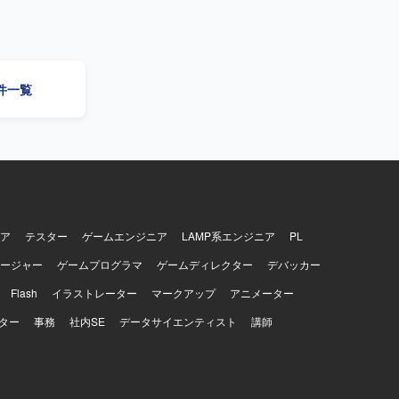
産を支える
ームを実際
ションを取
おります。
案件一覧
していただ
数多く積め
きるため、
り組めま
標準形をつ
感があり、
ーディングツー
ア
テスター
ゲームエンジニア
LAMP系エンジニア
PL
ージャー
ゲームプログラマ
ゲームディレクター
デバッカー
Flash
イラストレーター
マークアップ
アニメーター
ター
事務
社内SE
データサイエンティスト
講師