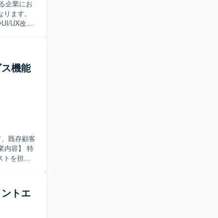
る企業にお
なります。
I/UX改善
、メンバー
たします。ま
環境整備にも
ービス機能
ダクトの成
。 【ポ
ームが存在す
す。最先端
能開発に取
ion,
て、既存顧客
ストを担当
よう配慮した
境およびプ
【求め
フロントエ
レビュー
ら工夫でき