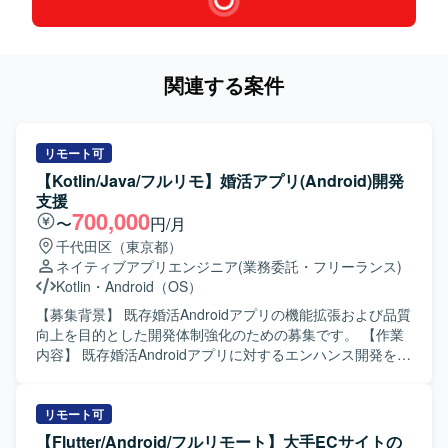
関連する案件
リモート可
【Kotlin/Java/フルリモ】婚活アプリ(Android)開発
支援
700,000
〜
円/月
千代田区（東京都）
ネイティブアプリエンジニア
(業務委託・フリーランス)
Kotlin
・
Android（OS）
【募集背景】 既存婚活Androidアプリの機能拡張および品質
向上を目的とした開発体制強化のための募集です。 【作業
内容】 既存婚活Androidアプリに対するエンハンス開発を行
っていただきます。具体的には、新機能追加や既存機能の
改修、コード品質の改善、自動テストの追加・修正などを
担当していただきます。また、チームメンバーや他チーム
リモート可
と連携しながら、仕様調整やレビュー対応も行っていただ
【Flutter/Android/フルリモート】大手ECサイトの