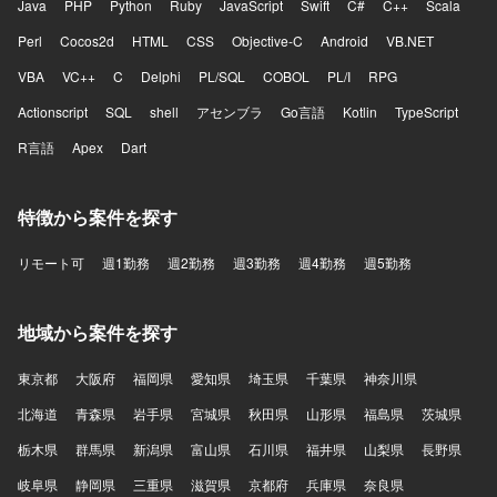
Java
PHP
Python
Ruby
JavaScript
Swift
C#
C++
Scala
Perl
Cocos2d
HTML
CSS
Objective-C
Android
VB.NET
VBA
VC++
C
Delphi
PL/SQL
COBOL
PL/I
RPG
Actionscript
SQL
shell
アセンブラ
Go言語
Kotlin
TypeScript
R言語
Apex
Dart
特徴から案件を探す
リモート可
週1勤務
週2勤務
週3勤務
週4勤務
週5勤務
地域から案件を探す
東京都
大阪府
福岡県
愛知県
埼玉県
千葉県
神奈川県
北海道
青森県
岩手県
宮城県
秋田県
山形県
福島県
茨城県
栃木県
群馬県
新潟県
富山県
石川県
福井県
山梨県
長野県
岐阜県
静岡県
三重県
滋賀県
京都府
兵庫県
奈良県