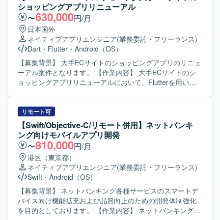
きます。 【求める人物像】 チーム開発を前提に円滑なコミ
ショッピングアプリリニューアル
ュニケーションが取れ、自ら課題を発見し改善提案ができ
630,000
〜
円/月
る方を求めています。既存の設計やテスト方針を尊重しつ
日本国外
つ、より良いアーキテクチャや開発プロセスを意識して取
ネイティブアプリエンジニア
(業務委託・フリーランス)
り組める方が望ましいです。 【ポジションの魅力】 コンシ
Dart
・
Flutter
・
Android（OS）
ューマ向け婚活アプリの開発に携わることで、多くのユー
ザーに影響力のあるサービス開発経験を積むことができま
【募集背景】 大手ECサイトのショッピングアプリのリニュ
す。既存プロダクトのエンハンス開発を通じて、アーキテ
ーアル案件となります。 【作業内容】 大手ECサイトのシ
クチャ設計や自動テストの実装など、モダンなAndroid開発
ョッピングアプリリニューアルにおいて、Flutterを用いた
の知見を深めることができます。 【開発環境】 Android向
アプリ開発をご担当いただきます。既存ネイティブアプリ
けネイティブアプリ開発環境にて、Kotlin/JavaおよびGitを
の知見を活かしつつ、デザインシステムを利用したUI実装
用いたチーム開発を行います。アーキテクチャはClean
や機能改修、品質向上に向けた開発業務を行っていただき
リモート可
Architectureを意識した構成となっている想定です。
ます。 【求める人物像】 モバイルアプリのユーザー体験向
【Swift/Objective-C/リモート併用】ネットバンキ
上に関心を持ち、デザインシステムを理解したうえで主体
ング向けモバイルアプリ開発
的に開発を進めていただける方を求めています。 【ポジシ
810,000
〜
円/月
ョンの魅力】 大規模なECサービスのスマートフォンアプリ
港区（東京都）
開発に携わることで、Flutterを活用したクロスプラットフ
ネイティブアプリエンジニア
(業務委託・フリーランス)
ォーム開発やデザインシステム活用の実践経験を積むこと
Swift
・
Android（OS）
ができます。 【開発環境】 Flutterを用いたスマートフォン
アプリ開発環境となります。
【募集背景】 ネットバンキング各種サービスのスマートデ
バイス向け機能拡充および品質向上のための開発体制強化
を目的としております。 【作業内容】 ネットバンキング各