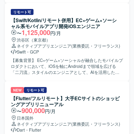
種サービスについて、スマートデバイス（iOS/Android）向
けアプリケーションの開発を行います。詳細設計から実
装、テストまで一連の工程をご担当いただきます。また、
リモート可
開発に関連する各種ドキュメントの作成も実施いただきま
【Swift/Kotlin/リモート併用】EC×ゲーム×ソーシ
す。 【求める人物像】 モバイルアプリ開発において主体的
ャル系モバイルアプリ開発iOSエンジニア
に設計から実装、テストまで対応できる方を求めておりま
1,125,000
〜
円/月
す。関係者とコミュニケーションを取りながら、品質とユ
渋谷区（東京都）
ーザビリティを意識した開発ができる方を歓迎いたしま
ネイティブアプリエンジニア
(業務委託・フリーランス)
す。 【ポジションの魅力】 金融系ネットバンキングサービ
Swift
・
GCP
スの開発に関わることで、大規模なユーザーを持つサービ
スのモバイルアプリ開発経験を積むことができます。
【募集背景】 EC×ゲーム×ソーシャルが融合したモバイルプ
iOS/Androidいずれかの専門性を活かしつつ、金融ドメイン
ロダクトにおいて、iOSを軸にAndroidまで領域を広げる
の知見も深めていただけます。 【開発環境】 iOS/Android
「二刀流」スタイルのエンジニアとして、AIを活用した開
向けモバイルアプリ開発環境（Objective-C、Swiftを用いた
発体制をさらに強化していくための募集です。 【作業内
開発が想定されます）。
容】 職能混合チーム（PdM・デザイナー・エンジニア・
QA）に加わり、仕様検討からリリース・効果分析まで一貫
NEW
リモート可
してご担当いただきます。Swiftを用いたiOSアプリの設計・
【Flutter/フルリモート】大手ECサイトのショッピ
開発・保守・運用を中心に、SwiftUIによるUI実装やアーキ
ングアプリリニューアル
テクチャ設計を含めた実装・運用全般を担っていただきま
900,000
〜
円/月
す。あわせて、Kotlinを用いたAndroidアプリ開発にも関与
日本国外
し、Jetpack ComposeによるUI実装など、iOS側の知見を活
ネイティブアプリエンジニア
(業務委託・フリーランス)
かした両OSでの開発を行っていただきます。Claudeなどの
Dart
・
Flutter
AIツールを活用しながら実装計画の策定、コード生成、レ