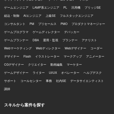
Android Architecture ComponentsやMVVMなどのアーキテ
クチャを活用し、XcodeおよびAndroid Studio上で開発を進
ゲームエンジニア
LAMP系エンジニア
PL
汎用機
ブリッジSE
めます。インフラにはGoogle Cloudを用い、gRPCや
組込・制御
AIエンジニア
上級SE
フルスタックエンジニア
Protocol Buffersによる通信、BitriseやGitHub Actions、
Cloud Buildを用いたCI/CDを構築しています。Terraformに
コンサルタント
PM
プリセールス
PMO
プロダクトマネージャー
よる構成管理、CrashlyticsやCloud Monitoringなどのモニタ
リング基盤、BigQueryやLooker Studioによる分析基盤、
ゲームプログラマ
ゲームディレクター
デバッカー
AutifyによるQA自動化、ClaudeやGitHub CopilotなどのAIツ
ゲームプランナー
DBA
運用・監視
プランナー
アナリスト
ール群、GitHub・Slack・Notion・Figmaを組み合わせたモ
ダンな開発環境で、アジャイル開発を実践しています。
Webマーケティング
Webディレクター
Webデザイナー
コーダー
デザイナー
Flash
イラストレーター
マークアップ
アニメーター
CGデザイナー
クリエイター
動画編集
マーケター
ゲームデザイナー
ライター
UI/UX
オペレーター
ヘルプデスク
サポート
コールセンター
事務
社内SE
データサイエンティスト
講師
スキルから案件を探す