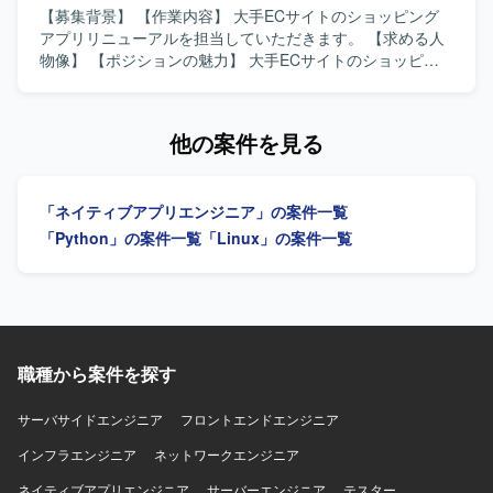
ビューの効率化を進め、モバイルアーキテクチャの設計や
【募集背景】 【作業内容】 大手ECサイトのショッピング
ドメイン分離による開発並列性向上に向けた刷新を推進し
アプリリニューアルを担当していただきます。 【求める人
ていただきます。また、PdM・デザイナーと連携しつつ、
物像】 【ポジションの魅力】 大手ECサイトのショッピン
事業数値やKPIに基づいた機能開発、リリース後の効果分析
グアプリリニューアルに携わることができます。 【開発環
までを通してプロダクト開発全般に関わっていただきま
境】 Flutterを使用します。
す。 【求める人物像】 プロダクトのミッションやバリュー
他の案件を見る
に共感し、EC体験の可能性に興味をお持ちの方を求めてい
ます。変化の大きい環境の中でも挑戦を楽しみ、ソフトウ
ェアを軸に大きなチャレンジをしたいと考えている方にマ
「ネイティブアプリエンジニア」の案件一覧
ッチします。事業や顧客に近い距離で数値やユーザーの声
を捉えながら、主体的に開発をリードしていける方を歓迎
「Python」の案件一覧
「Linux」の案件一覧
します。 【ポジションの魅力】 少数精鋭のチームにおい
て、自ら設計したモバイルアーキテクチャの上でプロダク
トが動く手触りを持ちながら開発できる環境です。AI活用
を前提としたiOS・Android両OSの「二刀流」開発プロセス
を自ら設計し、AI時代のモバイル開発の在り方を実践しな
がら探求していくことができます。EC×ゲーム×ソーシャル
職種から案件を探す
が組み合わさった複雑なドメインで、高度な状態管理やパ
フォーマンス最適化に取り組むことで、エンジニアとして
サーバサイドエンジニア
フロントエンドエンジニア
の技術力を大きく高めていただけます。 【開発環境】
Swift、Kotlin、Goを用いた開発を行い、UIフレームワーク
インフラエンジニア
ネットワークエンジニア
としてSwiftUIやJetpack Composeを採用しています。
ネイティブアプリエンジニア
サーバーエンジニア
テスター