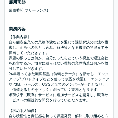
雇用形態
業務委託(フリーランス)
業務内容
【作業内容】

自ら顧客企業での業務体験などを通じて課題解決の方法を模
索し、企画への落とし込み、解決策となる機能の開発までを
担当していただきます。

課題の根っこは何か、自分だったらどういう視点で運送会社
を経営するか、慣習に縛られない理想の業界構造は何かを検
討していただきます。

24年培ってきた顧客基盤（信頼とデータ）を活かし、モック
アップ/プロトタイプなどを使って仮説を検証し、エンジニア
やPdM、セールス、CSなど全てのメンバーが一丸となり、
「価値あるものを正しく」創っていく業務となります。

求荷求車（既存）サービスに追加サービスを開発し、既存サ
ービスへの継続的な開発を行っていただきます。

【求める人物像】

自ら積極性と責任感を持って課題発見・解決に取り組める方