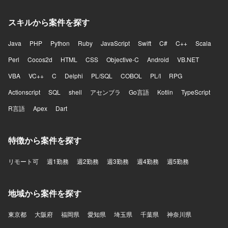
スキルから案件を探す
Java
PHP
Python
Ruby
JavaScript
Swift
C#
C++
Scala
Perl
Cocos2d
HTML
CSS
Objective-C
Android
VB.NET
VBA
VC++
C
Delphi
PL/SQL
COBOL
PL/I
RPG
Actionscript
SQL
shell
アセンブラ
Go言語
Kotlin
TypeScript
R言語
Apex
Dart
特徴から案件を探す
リモート可
週1勤務
週2勤務
週3勤務
週4勤務
週5勤務
地域から案件を探す
東京都
大阪府
福岡県
愛知県
埼玉県
千葉県
神奈川県