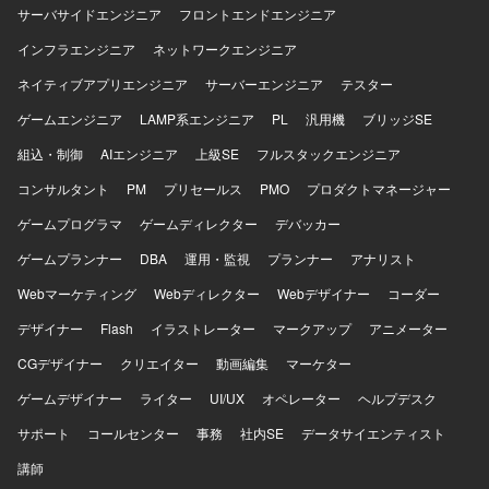
サーバサイドエンジニア
フロントエンドエンジニア
インフラエンジニア
ネットワークエンジニア
ネイティブアプリエンジニア
サーバーエンジニア
テスター
ゲームエンジニア
LAMP系エンジニア
PL
汎用機
ブリッジSE
組込・制御
AIエンジニア
上級SE
フルスタックエンジニア
コンサルタント
PM
プリセールス
PMO
プロダクトマネージャー
ゲームプログラマ
ゲームディレクター
デバッカー
ゲームプランナー
DBA
運用・監視
プランナー
アナリスト
Webマーケティング
Webディレクター
Webデザイナー
コーダー
デザイナー
Flash
イラストレーター
マークアップ
アニメーター
CGデザイナー
クリエイター
動画編集
マーケター
ゲームデザイナー
ライター
UI/UX
オペレーター
ヘルプデスク
サポート
コールセンター
事務
社内SE
データサイエンティスト
講師