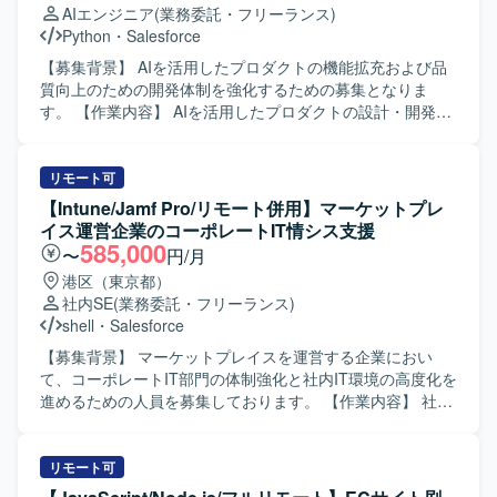
AIエンジニア
(業務委託・フリーランス)
れのポジションで、大規模案件の推進経験や外部連携を含
おります。新しい技術やツールへのキャッチアップが速
Python
・
Salesforce
む統合案件の知見を深めながら、長期的な視点でキャリア
く、仮説検証を高速に回しながら価値提供につなげられる
形成に取り組んでいただけます。 【開発環境】 Salesforce
方が望ましいです。 【ポジションの魅力】 全社横断で複数
【募集背景】 AIを活用したプロダクトの機能拡充および品
Service Cloudを中心とした構成にて、CTIや外部システム
の事業部と関わりながら、0→1フェーズのAIプロダクト創
質向上のための開発体制を強化するための募集となりま
とのAPI・SSO・バッチ連携などを含む環境での構築・開発
出に深く関与していただけます。生成AIやLLM、RAG、AI
す。 【作業内容】 AIを活用したプロダクトの設計・開発を
を行います。
エージェントといった最先端技術を用いたプロトタイピン
担当していただきます。ある程度設計は固まっています
グに専念できる環境で、PoCを通じてインパクトの大きい
が、AI開発の知見を活かした提案を行いながら開発してい
業務改善や新しいビジネス価値の創出に貢献していただけ
くスタイルとなります。設計、開発、テスト、リリースま
リモート可
ます。 【開発環境】 生成AI／LLM、RAG、AIエージェン
で一連の工程をご担当いただきます。具体的には、AI連携
【Intune/Jamf Pro/リモート併用】マーケットプレ
ト、AWS／GCP／Azureなどのクラウドサービスを活用し
APIの開発、データ連携やバッチ処理、プロンプトの調整お
イス運営企業のコーポレートIT情シス支援
たプロトタイピング環境を想定しております。
よび精度評価などを行っていただきます。 【求める人物
585,000
〜
円/月
像】 AIを活用したプロダクト開発に強い関心を持ち、自ら
港区（東京都）
積極的に提案しながら開発を進めていただける方を求めて
社内SE
(業務委託・フリーランス)
います。新しいツールや技術のキャッチアップに前向き
shell
・
Salesforce
で、柔軟に設計変更や改善に対応できる方が望ましいで
す。 【ポジションの魅力】 AI連携APIやプロンプト設計な
【募集背景】 マーケットプレイスを運営する企業におい
ど、先端的なAI技術を活用したプロダクト開発に携わるこ
て、コーポレートIT部門の体制強化と社内IT環境の高度化を
とができます。TypeScriptやPythonに加え、DifyやOpenAI
進めるための人員を募集しております。 【作業内容】 社内
APIといったツールを活用しながら、設計からリリースまで
IT担当として、社内の端末管理や業務システムの導入・運
一貫して関わることで、プロダクト開発の経験を広く積む
用・保守を担当いただき、社内ITインフラにおけるお困り
ことができます。 【開発環境】 TypeScript（フロント）、
ごとの解決や全従業員の業務効率化の実現に貢献いただき
リモート可
Python、Dify、OpenAI APIなどを利用した開発環境となり
ます。 具体的には、クラウドサービスの利用検討、導入、