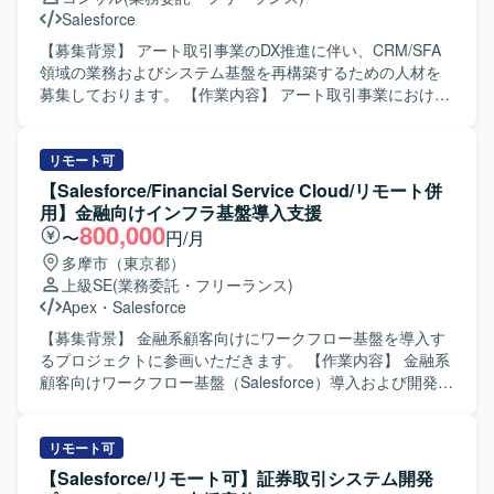
としたSalesforce環境において、権限管理やセキュリティ設
す。また、AzureのAIサービスやデータ分析サービスを用い
Salesforce
計などの運用・改善業務を行います。
たデータ二次活用の検討・実装にも携わっていただきま
す。開発チームおよび保守チームと連携しながら、短いス
【募集背景】 アート取引事業のDX推進に伴い、CRM/SFA
プリントサイクルで継続的な機能改善を進めていただきま
領域の業務およびシステム基盤を再構築するための人材を
す。 【求める人物像】 高いコミュニケーション能力を持
募集しております。 【作業内容】 アート取引事業における
ち、チームメンバーと積極的に情報共有しながら主体的に
CRM/SFA領域の現状分析および課題整理を行っていただき
行動できる方を求めております。新技術や新しい知識の習
ます。 Salesforceやkintone等に分散している顧客情報・営
得に前向きで、DX化やデータ二次活用、AI・ビッグデータ
業活動情報の運用状況を調査し、顧客管理・営業管理業務
リモート可
といった領域への興味・関心を持って取り組める方にマッ
のTo-Be設計を実施していただきます。 顧客管理領域のデ
【Salesforce/Financial Service Cloud/リモート併
チするポジションです。 【ポジションの魅力】 Salesforce
ータモデル設計、運用ルール策定、CRMデータ移行方針の
用】金融向けインフラ基盤導入支援
を中核とした大規模な業務システム刷新プロジェクトに参
策定を行っていただきます。 業務要件を機能要件・画面要
800,000
〜
円/月
画でき、JavaやSpring Bootに加えて、Power Platformや
件・データ要件へと落とし込み、仕様として整理していた
多摩市（東京都）
AzureのAI・データ分析サービスなど幅広い技術スタックに
だきます。 経営層、業務部門、開発チームとの間で調整を
上級SE
(業務委託・フリーランス)
触れることができます。アジャイル開発で短いスプリント
行い、MVP策定やフェーズ分け、優先順位付けをリードし
Apex
・
Salesforce
を回しながら継続的な改善に取り組めるため、ビジネス要
ていただきます。 会議のファシリテーションおよび論点整
件と技術を結びつけた経験を積みやすい環境です。現場環
理を通じて、意思決定を支援していただきます。 【求める
【募集背景】 金融系顧客向けにワークフロー基盤を導入す
境も安定しており、新しい知識や技術の習得に前向きに取
人物像】 顧客側PdMを支援する立場として、事業目線で課
るプロジェクトに参画いただきます。 【作業内容】 金融系
り組みたい方にとって成長機会の多いプロジェクトです。
題を整理し、意思決定を支援できる方を求めております。
顧客向けワークフロー基盤（Salesforce）導入および開発支
【開発環境】 Salesforce（SFA / Apex）、Java（Spring
複数のステークホルダーと建設的にコミュニケーションを
援業務を担当していただきます。お客様との要件調整から
Boot）、JavaScript、Power Platform、Azure AIサービス、
取りながら、論点を整理し合意形成をリードできる方を想
調査、開発（基本設計、詳細設計）、テスト、リリースま
Azureデータ分析サービスなどを用いたアジャイル開発（1
定しております。 【ポジションの魅力】 事業の中核である
で一連の工程をご担当いただきます。 【求める人物像】 自
リモート可
週間スプリント）となります。
アート取引領域において、CRM業務および基幹システムの
ら進んでコミュニケーションを図りながら要件調整ができ
【Salesforce/リモート可】証券取引システム開発
設計から関与していただけます。 経営層から現場部門、開
る方を求めています。想定される作業を一人称で遂行で