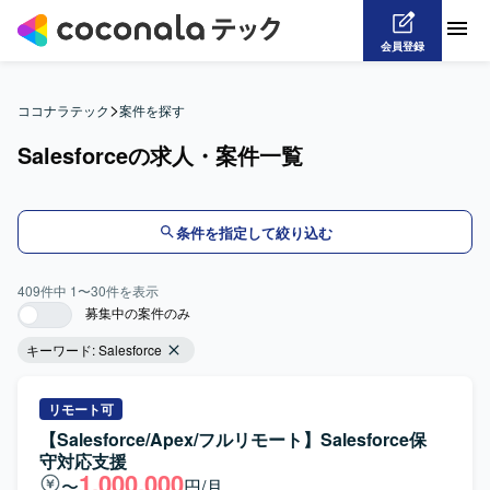
会員登録
>
ココナラテック
案件を探す
Salesforceの求人・案件一覧
条件を指定して絞り込む
409
件中
1
〜
30
件を表示
募集中の案件のみ
キーワード:
Salesforce
リモート可
【Salesforce/Apex/フルリモート】Salesforce保
守対応支援
1,000,000
〜
円/月