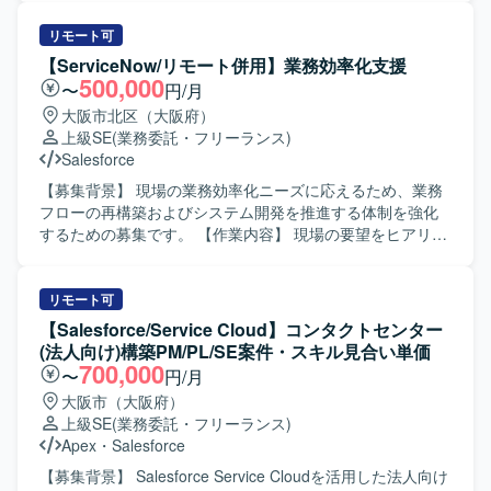
得・強化できる環境です。 【開発環境】 証券取引システム
開発・改修を行っていただきます。 また、Now Assist等の
開発プロジェクトにおける各種管理ツールおよびドキュメ
AI機能を活用した機能開発や実装、既存機能との連携設計
リモート可
ント作成ツールを使用いたします。
やチューニングも担当していただきます。 【求める人物
【ServiceNow/リモート併用】業務効率化支援
像】 ServiceNowでの開発経験を活かしつつ、新しいAI機能
500,000
〜
円/月
の活用にも積極的に取り組んでいただける方を求めていま
大阪市北区（大阪府）
す。 業務要件を理解しながら、自ら提案しつつ手を動かし
上級SE
(業務委託・フリーランス)
て開発を進められる方が望ましいです。 【ポジションの魅
Salesforce
力】 ServiceNowとAI機能の両方に深く関わることができ、
市場価値の高いスキルセットを身につけていただけます。
【募集背景】 現場の業務効率化ニーズに応えるため、業務
要件整理が進んだフェーズでの参画となるため、AI機能を
フローの再構築およびシステム開発を推進する体制を強化
活用した新しい取り組みに主体的に関わることができま
するための募集です。 【作業内容】 現場の要望をヒアリン
す。 【開発環境】 ServiceNowプラットフォーム上での開
グし業務フローを再構築し、設計、製造、テスト、運用ま
発およびNow Assist等のAI機能を活用した機能実装を行いま
で一連の工程を担当いただきます。製造から運用まで継続
す。
的に改善を行いながら業務効率化を支援していただきま
リモート可
す。 【求める人物像】 関係者と円滑にコミュニケーション
【Salesforce/Service Cloud】コンタクトセンター
を取りながら要望を整理し、主体的に業務フローの再構築
(法人向け)構築PM/PL/SE案件・スキル見合い単価
や改善提案を進めていただける方を求めています。 【ポジ
700,000
〜
円/月
ションの魅力】 上流のヒアリングから運用まで一貫して関
大阪市（大阪府）
わることで、業務理解とシステム開発スキルの双方を高め
上級SE
(業務委託・フリーランス)
ることができます。業務効率化という明確な目的のもと、
Apex
・
Salesforce
現場への貢献を実感しながら働くことができます。 【開発
環境】 ServiceNowなどのプラットフォームを用いた業務効
【募集背景】 Salesforce Service Cloudを活用した法人向け