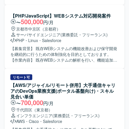
ましいです。 【ポジションの魅力】 エンタメ領域のECサ
な業務ナレッジ活用の実現を目的としております。 【作業
イト刷新プロジェクトに参画し、チケット購入やホテル・
内容】 社内業務マニュアル（事務手続書）を構造化データ
レストラン予約など多様な機能に関わることができます。
化し、検索・探索・作成・閲覧機能を備えた業務ナレッジ
【PHP/JavaScript】WEBシステム対応開発案件
結合テストフェーズにおけるバグ改修を通じて、既存機能
活用基盤を開発していただきます。検索AI（RAG）・ナレ
500,000
〜
円/月
の理解や改修スキルを高めつつ、Node.js上でのJavaScript
ッジグラフ・AI Agent等を活用し、MVP（プロトタイプ）
京都市中京区（京都府）
開発経験をさらに積むことができます。 【開発環境】
の開発および実効性検証を実施していただきます。 【求め
サーバサイドエンジニア
(業務委託・フリーランス)
Salesforce Commerce Cloudを基盤としたECサイトにおい
る人物像】 新しいAI技術や検索技術のキャッチアップに積
PHP
・
Linux
・
Salesforce
て、Node.js上でJavaScriptを用いた開発を行います。
極的で、自ら課題を整理しながらプロトタイプ開発と検証
を推進できる方を求めております。関係者と連携しながら
【募集背景】 既存WEBシステムの機能改善および保守開発
業務ナレッジ活用のあるべき姿を議論し、柔軟に仕様調整
を継続的に行うための体制強化を目的としております。
ができる方が望ましいです。 【ポジションの魅力】 業務マ
【作業内容】 既存WEBシステムの解析を行い、機能追加や
ニュアルの構造化から検索AIやナレッジグラフ、AI Agentま
改修のためのプログラム開発および試験を実施していただ
で一連の技術を実案件で試行できる環境であり、最新のAI
きます。詳細設計（モジュール設計）からプログラミン
検索基盤の知見を蓄積していただけます。MVP開発から実
グ、テストまで一連の工程をご担当いただきます。 【求め
リモート可
効性検証まで携わることで、上流から実装・検証までの一
る人物像】 自ら課題を把握し、主体的に開発を進められる
【AWS/アジャイル/リモート併用】大手通信キャリ
連の経験を積むことができます。 【開発環境】 Azure上で
方を求めております。また、既存システムの解析や改修に
アのDevOps業務支援(ポータル基盤向け)・スキル
のWebアプリケーション開発環境にて、Python、Azure AI
粘り強く取り組み、周囲とコミュニケーションを取りなが
見合い単価
Search、ベクトルDB、RAG、ナレッジグラフ、AI Agentな
ら柔軟に対応いただける方が望ましいです。 【ポジション
700,000
〜
円/月
どを用いて開発を行っていただきます。
の魅力】 詳細設計からテストまで一連の工程に携わること
千代田区（東京都）
ができるため、WEBシステム開発の実務経験を幅広く積む
インフラエンジニア
(業務委託・フリーランス)
ことができます。既存システムの解析を通じて、既存コー
AWS
・
Cisco
・
Salesforce
ドの読解力や改善提案力を高めることができる環境です。