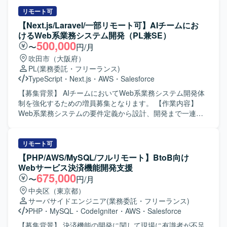
経験を積むことができます。BIツールや各種マーケティン
幹システムのリプレイス開発に携わっていただきます。
グプラットフォームのデータを扱いながら、事業インパク
Vue.js（v3）およびTypeScriptを用いた操作性の高いSPAフ
リモート可
トの大きい意思決定に貢献していただけます。 【開発環
ロントエンドの設計・実装、Java（Spring Boot）による堅
【Next.js/Laravel/一部リモート可】AIチームにお
境】 DOMOや各種BIツール、GA4、Salesforce、SQLなど
牢なバックエンドの設計・開発を行っていただきます。
けるWeb系業務システム開発（PL兼SE）
を用いたデータ分析環境で業務を行っていただきます。
AI（プロンプト）を活用したソースコードおよびテストコ
500,000
〜
円/月
ードの自動生成と実装を行い、オンプレミスOracleと
吹田市（大阪府）
AWS（ECS）を組み合わせたハイブリッド環境で開発を進
PL
(業務委託・フリーランス)
めていただきます。 【求める人物像】 AI駆動開発に対して
TypeScript
・
Next.js
・
AWS
・
Salesforce
積極的かつ柔軟に取り組み、新しい技術や開発手法の活用
に前向きな方を求めております。チームメンバーと円滑に
【募集背景】 AIチームにおいてWeb系業務システム開発体
コミュニケーションを取りながら、大規模プロジェクトで
制を強化するための増員募集となります。 【作業内容】
主体的に動ける方が望ましいです。 【ポジションの魅力】
Web系業務システムの要件定義から設計、開発まで一連の
大規模な基幹システムリプレイスに上流から参画でき、AI
工程をご担当いただきます。 AI駆動開発のコンセプトに基
駆動開発やハイブリッドなインフラ環境など先進的な技術
づき、AIを組み込んだ各種機能開発を行っていただきま
スタックを実務で経験できる案件です。UI/UXにこだわった
す。 基本設計・詳細設計、設計レビューを実施し、品質を
リモート可
SPA開発から堅牢なバックエンド構築まで幅広く携わること
担保しながら開発を進めていただきます。 開発メンバーへ
【PHP/AWS/MySQL/フルリモート】BtoB向け
で、フロントエンド・バックエンド双方のスキルを高めて
のタスク割り振りや進行管理など、プロジェクトリーダー
Webサービス決済機能開発支援
いただけます。 【開発環境】 フロントエンドは
としてのマネジメントも行っていただきます。 【求める人
675,000
〜
円/月
Vue.js（v3）およびTypeScript、バックエンドは
物像】 プロジェクトの目的達成に向けて主体的に動き、自
中央区（東京都）
Java（Spring Boot）を利用した構成となっております。イ
ら課題を見つけて解決へ導ける方を求めております。 AI技
サーバサイドエンジニア
(業務委託・フリーランス)
ンフラはオンプレミスOracleとAWS（ECS）を組み合わせ
術や新しい開発手法に対して前向きにキャッチアップし、
PHP
・
MySQL
・
CodeIgniter
・
AWS
・
Salesforce
たハイブリッド環境で、AIを活用したコードおよびテスト
チームへ知見を共有していただける方を歓迎いたします。
自動生成ツールを用いた開発を行っております。
【ポジションの魅力】 AIチームの一員として、AIを活用し
【募集背景】 決済機能の開発に関して現場に有識者が不足