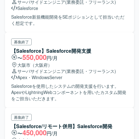
サーバサイドエンジニア
(業務委託・フリーランス)
ていただける案件でございます。 【開発環境】 開発言語：
Salesforce
Python, SQL 等 開発/運用環境： Docker, VSCode, IntelliJ,
GitLab, GitLab CI, Claude Code, GitHub Copilot, JetBrains
Salesforce新規機能開発をSEポジションとして担当いただ
AI Assistant データ基盤： Snowflake ワークフロー管理：
く想定です。
Amazon Managed Workflows for Apache Airflow (MWAA)​
インフラ環境： AWS [AppFlow, MWAA, S3 等]​（※インフラ
の設計・構築・運用は別担当） 社内ツール： Confluence,
募集終了
JIRA, Redmine, Slack, Zoom, Google Meet 外部SaaS：
【Salesforce】Salesforce開発支援
Salesforce, Marketo, GA4, Datadog, Zendesk等
550,000
〜
円/月
大阪市（大阪府）
サーバサイドエンジニア
(業務委託・フリーランス)
Apex
・
WindowsServer
Salesforceを使用したシステムの開発支援を行います。
ApexやLightningWebコンポーネントを用いたカスタム開発
をご担当いただきます。
募集終了
【Salesforce/リモート併用】Salesforce開発
450,000
〜
円/月