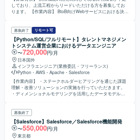
たWeb系業務システム開発に上流工程から関わることがで
しており、上流工程からリードいただける方を募集してお
きます。 Next.jsやLaravelを用いたモダンな技術スタックで
ります。 【作業内容】 BtoB向けWebサービスにおける決済
の開発に携わりながら、プロジェクトリーダーとしての経
機能開発をご担当いただきます。別部署との折衝を行いな
験を積むことができます。 AI関連技術やクラウド技術の知
がら、要件定義から設計、開発、運用保守まで一貫して携
見を深めつつ、企画・設計から開発まで幅広い工程に関与
わっていただきます。 【求める人物像】 決済機能開発に関
リモート可
募集終了
できるポジションです。 【開発環境】 Next.jsやLaravelを
する知見を活かし、現場をリードしながら主体的に推進い
【Python/SQL/フルリモート】タレントマネジメン
中心としたWebアプリケーション開発環境で、AWS上の各
ただける方を求めております。関係者とのコミュニケーシ
トシステム運営企業におけるデータエンジニア
種サービスを活用したシステム構成となります。 コンテナ
ョンを円滑に行い、上流から下流まで責任感を持って取り
720,000
〜
円/月
技術なども用いながら、AI関連のAPIやサービスと連携した
組んでいただける方が望ましいです。 【ポジションの魅
日本国外
機能開発を行っております。
力】 自社サービスの決済機能において、上流工程から運用
インフラエンジニア
(業務委託・フリーランス)
保守まで一貫して関われるため、サービス全体を見据えた
Python
・
AWS
・
Apache
・
Salesforce
開発経験を積むことができます。体制内のメンバーと連携
しながら、AI駆動開発など新しい開発手法にも触れられる
【作業内容】 ・ステークホルダーヒアリングを通じた課題
環境です。 【開発環境】 PHP、CodeIgniter、AWS、
理解・改善ソリューションの実施を行っていただきます。
MySQL、Cursor(AI駆動開発)を用いたWebサービス開発と
・ディメンショナルモデリングを活用したデータモデル設
なります。
計・データパイプラインの改善を行っていただきます。 ・
Airflow DAG,dbtなどによるSnowflake上でのデータパイプラ
イン構築・実装を行っていただきます。 ・データパイプラ
募集終了
インの運用監視・障害対応などの運用を行っていただきま
【Salesforce】Salesforce／Salesforce機能開発
す。 ・技術的な提案・検証（メタデータ管理、データ品質
550,000
〜
円/月
管理など）を行っていただきます。 【ポジションの魅力】
東京都
・データモデリングについて更なるスキルアップにつなげ