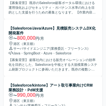
しています。
【募集背景】 既存のSalesforce顧客ポータル環境における
運用強化およびセキュリティ・ガバナンス水準の向上を目
的とした支援を行うための募集となります。 【作業内容】
Salesforce環境に対するセキュリティ設定評価や現状課題の
抽出、改善計画の立案などのアセスメント業務を行ってい
ただきます。また、先方運用チームへの技術支援やテクニ
【Salesforce/Java/Azure】見積販売システムDX化
カル相談対応、ベストプラクティスの提供などの技術相
開発案件
談・伴走支援を実施していただきます。さらに、メンバー
800,000
〜
円/月
育成やスキルトランスファーを通じたナレッジ共有を行
港区（東京都）
い、システム運用面での妥当性評価や安全性に関するアド
サーバサイドエンジニア
(業務委託・フリーランス)
バイスなどのガバナンス支援にも携わっていただきます。
Java
・
SpringBoot
・
Azure
・
Salesforce
【求める人物像】 Salesforceに関する豊富な知見をもち、
自ら課題を抽出し改善提案まで推進いただける方を求めて
【募集背景】 顧客社内における販売オペレーションの効率
います。運用チームや関係者と円滑にコミュニケーション
化を目的とした、Salesforceを中核とする大規模業務システ
を取りながら、技術面とマネジメントの両面で主体的にリ
ム刷新プロジェクトに参画いただきます。既存の複数シス
ードいただける方が望ましいです。 【ポジションの魅力】
テムを統合し、業務プロセスの標準化・自動化やデータ二
Service CloudおよびExperience Cloudを中心とした大規模
次活用を推進する体制強化のための募集です。 【作業内
環境において、セキュリティやガバナンスを含む上流工程
容】 Salesforceを中心とした見積販売システムの機能開発
【Salesforce/kintone】アート取引事業向けCRM
から運用支援まで一貫して関わることができます。技術支
および改修を行っていただきます。Java（Spring Boot）や
業務設計・PdM支援
援だけでなくメンバー育成やスキルトランスファーを通じ
JavaScriptを用いた各種機能の設計・実装・単体テスト、
990,000
〜
円/月
て組織全体のレベルアップに貢献できる点も魅力です。
Salesforceのカスタマイズや連携処理の実装、Power
港区（東京都）
【開発環境】 Service CloudおよびExperience Cloudを中心
Platformを活用したローコード開発などを担当いただきま
コンサル
(業務委託・フリーランス)