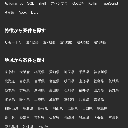
Actionscript
SQL
shell
アセンブラ
Go言語
Kotlin
TypeScript
R言語
Apex
Dart
特徴から案件を探す
リモート可
週1勤務
週2勤務
週3勤務
週4勤務
週5勤務
地域から案件を探す
東京都
大阪府
福岡県
愛知県
埼玉県
千葉県
神奈川県
北海道
青森県
岩手県
宮城県
秋田県
山形県
福島県
茨城県
栃木県
群馬県
新潟県
富山県
石川県
福井県
山梨県
長野県
岐阜県
静岡県
三重県
滋賀県
京都府
兵庫県
奈良県
和歌山県
鳥取県
島根県
岡山県
広島県
山口県
徳島県
香川県
愛媛県
高知県
佐賀県
長崎県
熊本県
大分県
宮崎県
鹿児島県
沖縄県
その他