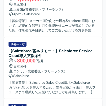
日本国外
上級SE
(業務委託・フリーランス)
Apex
・
Salesforce
【募集背景】 メーカー商社向けの既存Salesforce環境にお
いて、継続的な保守対応や機能改修ニーズが増加している
ため、体制強化を目的としてご支援いただける方を募集し
ております。 【作業内容】 ・既存Salesforce環境
（ServiceCloud, SalesCloud, Classic環境など）に対する保
守対応や問合せ対応を行っていただきます。 ・顧客との週
リモート可
次定例ミーティングに参加し、方針のすり合わせや課題整
【Salesforce/基本リモート】Salesforce Service
理、対応内容の説明を実施していただきます。 ・既存機能
Cloud導入支援案件
の仕様に関する質疑応答や、標準機能および軽微なApex、
800,000
〜
円/月
Visualforceを用いた機能改修を行っていただきます。 ・新
日本国外
規機能について、対応方針の検討から設計・実装・受け入
コンサル
(業務委託・フリーランス)
れまで一連の対応を担当していただきます。 ・その他、関
Salesforce
連する開発要件についても状況に応じて対応していただき
ます。 【求める人物像】 ・顧客とのコミュニケーションを
【募集背景】 Salesforce Sales Cloud環境へSalesforce
通じて課題を整理し、自ら主体的に提案・推進していただ
Service Cloudを導入するため、要件定義から設計・導入フ
ける方を求めております。 ・Salesforceに関する知識や経
ェーズまで継続して支援いただける方を募集します。 【作
験を活かしつつ、新しい機能や周辺サービスについても前
業内容】 既存の外部Webサイト上のフォームからメールで
向きにキャッチアップしていただける方が望ましいです。
受信する情報をもとに、Service Cloud上でケース管理を行
【ポジションの魅力】 ・Salesforceの複数クラウド