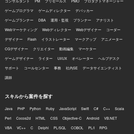
コンサルタント
PM
プリセールス
PMO
プロダクトマネージャー
ゲームプログラマ
ゲームディレクター
デバッカー
ゲームプランナー
DBA
運用・監視
プランナー
アナリスト
Webマーケティング
Webディレクター
Webデザイナー
コーダー
デザイナー
Flash
イラストレーター
マークアップ
アニメーター
CGデザイナー
クリエイター
動画編集
マーケター
ゲームデザイナー
ライター
UI/UX
オペレーター
ヘルプデスク
サポート
コールセンター
事務
社内SE
データサイエンティスト
講師
スキルから案件を探す
Java
PHP
Python
Ruby
JavaScript
Swift
C#
C++
Scala
Perl
Cocos2d
HTML
CSS
Objective-C
Android
VB.NET
VBA
VC++
C
Delphi
PL/SQL
COBOL
PL/I
RPG