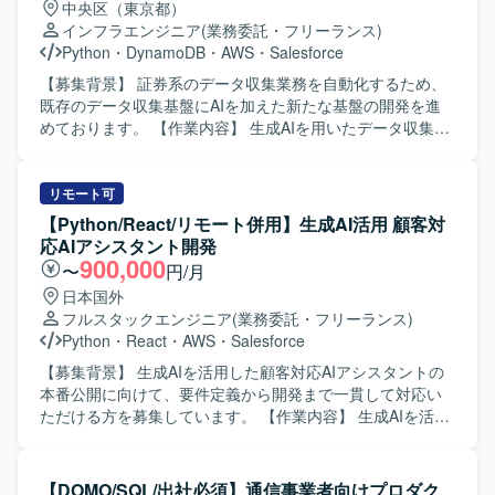
中央区（東京都）
ましいです。 【ポジションの魅力】 既存システムの機能追
インフラエンジニア
(業務委託・フリーランス)
加・改修を通じて業務知識と開発スキルの双方を高めてい
Python
・
DynamoDB
・
AWS
・
Salesforce
ただけます。長期的な参画が想定されており、システム全
体の構造理解を深めながら継続的に開発に携わることがで
【募集背景】 証券系のデータ収集業務を自動化するため、
きます。 【開発環境】 VB.NET を用いたアプリケーション
既存のデータ収集基盤にAIを加えた新たな基盤の開発を進
開発および SQL を用いたデータベース連携開発が中心とな
めております。 【作業内容】 生成AIを用いたデータ収集の
る環境です。
技術検証で確立したプロンプトを既存処理へ組み込んでい
ただきます。 また、業務フローで必要となる各種アクティ
ビティの作成や、関連する処理ロジックの実装・改修を行
リモート可
っていただきます。 【求める人物像】 自発的に調査や検証
【Python/React/リモート併用】生成AI活用 顧客対
を進められる方を求めております。 また、関係者と積極的
応AIアシスタント開発
にコミュニケーションを取りながら業務を推進いただける
900,000
〜
円/月
方を歓迎いたします。 【ポジションの魅力】 生成AIを活用
日本国外
したデータ収集基盤の構築に携わることで、最新技術を用
フルスタックエンジニア
(業務委託・フリーランス)
いた業務自動化の知見を深めていただけます。 証券系シス
Python
・
React
・
AWS
・
Salesforce
テムにおけるデータ活用やサーバレスアーキテクチャのノ
ウハウも獲得いただけます。 【開発環境】 Pythonおよび
【募集背景】 生成AIを活用した顧客対応AIアシスタントの
AWSサーバレスサービス（AWS Lambda、StepFunctions、
本番公開に向けて、要件定義から開発まで一貫して対応い
DynamoDB等）を用いた開発となります。
ただける方を募集しています。 【作業内容】 生成AIを活用
した顧客対応AIアシスタントの要件定義から開発までを担
当いただきます。AIチャットや管理画面の設計開発、外部
システムとの連携、クラウド環境構築、非機能要件対応な
【DOMO/SQL/出社必須】通信事業者向けプロダク