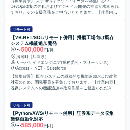
【開発環境】 PHPおよびJavaScriptを用いたWEBシステム
【募集背景】 大手通信キャリアのポータル基盤において、
開発環境上での作業となります。Linux環境上で開発を行っ
DevOps体制の強化およびアジャイル開発の推進が求められ
ていただきます。
ており、その支援業務をご担当いただきます。 【作業内
容】 アジャイル開発チームの一員として、AWSを用いた運
用・運営要件の整備や運用準備のフォロー、トラブル対応
のリードを行っていただきます。DevOps化の推進および状
リモート可
況管理を担当し、ポータル基盤の運用体制構築や改善に継
【VB.NET/SQL/リモート併用】播磨工場向け既存
続的に取り組んでいただきます。 【求める人物像】 社内外
システム機能追加開発
の関係者と円滑にコミュニケーションを取りながら業務を
500,000
〜
円/月
進められる方を求めております。プロジェクトにおける課
播磨町（兵庫県）
題を自ら見つけ、改善に向けた提案や行動ができる方、指
サーバサイドエンジニア
(業務委託・フリーランス)
示待ちではなく主体的に業務に取り組み、メンバや関係者
Access
・
.NET
・
Salesforce
と積極的に情報共有ができる方が望ましいです。 【ポジシ
ョンの魅力】 大手通信キャリアの大規模ポータル基盤にお
【募集背景】 既存システムの継続的な機能追加および改善
いて、DevOpsやアジャイル開発の実践を通じて、クラウド
対応のため、開発要員を募集しております。 【作業内容】
運用やサービス開発に関する知見を深めることができま
既存システムへの機能追加や改修作業をご担当いただきま
す。AWSを中心とした運用要件整備やトラブル対応をリー
す。設計内容の把握から実装、動作確認まで一連の開発工
ドする経験を積むことで、上流から運用まで一貫した視点
程をお任せいたします。関係者とコミュニケーションを取
を身につけることができます。 【開発環境】 AWSを中心と
りながら、仕様調整や不具合修正にも対応いただきます。
リモート可
したクラウド環境上で、Redmine、Datadog、PagerDuty、
【求める人物像】 自立して業務を進められ、周囲と円滑に
【Python/AWS/リモート併用】証券系データ収集
Okta、Slack、Confluence、JIRA、FutureVuls、Salesforce
コミュニケーションを取りながら開発を進められる方を求
業務自動化対応
などの各種ツールを組み合わせて利用いたします。
めております。状況に応じて柔軟に対応し、既存システム
585,000
〜
円/月
の理解を深めながら着実に作業を進めていただける方が望