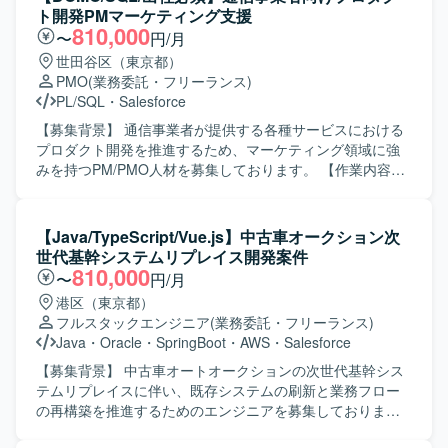
どを行っていただきます。スクラム開発体制のもと、要件
ト開発PMマーケティング支援
定義のリードとしてプロジェクトを推進していただきま
810,000
〜
円/月
す。 【求める人物像】 要件定義から設計・開発まで主体的
世田谷区（東京都）
にリードいただける方を求めています。チーム開発におい
PMO
(業務委託・フリーランス)
てコミュニケーションを取りながら、スクラム開発のプロ
PL/SQL
・
Salesforce
セスに柔軟に対応できる方が望ましいです。 【ポジション
の魅力】 生成AIやLLMを活用した先進的な顧客対応AIアシ
【募集背景】 通信事業者が提供する各種サービスにおける
スタントの開発に上流工程から関わっていただけます。要
プロダクト開発を推進するため、マーケティング領域に強
件定義リードとして裁量を持ってプロジェクトを推進しつ
みを持つPM/PMO人材を募集しております。 【作業内容】
つ、外部連携やクラウド環境構築など幅広い技術領域に携
スマートフォン向けを含む通信事業者が提供するサービス
わることができます。 【開発環境】 生成AIおよびLLMを活
に関わる開発プロジェクトにおいて、PM/PMOとしてプロ
用したAIチャットと管理画面の開発を行い、外部サービス
ジェクト推進をご担当いただきます。主担当としてマーケ
【Java/TypeScript/Vue.js】中古車オークション次
との連携やクラウド環境構築を含むWebシステム開発環境
ティング寄りのデータ分析業務に携わっていただき、各種
世代基幹システムリプレイス開発案件
で作業していただきます。
データを用いた施策検討や意思決定の支援を行っていただ
810,000
〜
円/月
きます。 【求める人物像】 マーケティング領域のデータ分
港区（東京都）
析に主体的に取り組み、関係者と円滑にコミュニケーショ
フルスタックエンジニア
(業務委託・フリーランス)
ンを取りながらプロジェクトを推進できる方を求めており
Java
・
Oracle
・
SpringBoot
・
AWS
・
Salesforce
ます。英語を用いたコミュニケーションにも前向きに取り
組み、ビジネス観点と技術観点の両面から価値提供いただ
【募集背景】 中古車オートオークションの次世代基幹シス
ける方が望ましいです。 【ポジションの魅力】 大規模な通
テムリプレイスに伴い、既存システムの刷新と業務フロー
信事業者向けサービス開発にPM/PMOとして関わること
の再構築を推進するためのエンジニアを募集しておりま
で、マーケティングデータ分析とプロダクト開発の両面で
す。 【作業内容】 中古車オートオークション向け次世代基