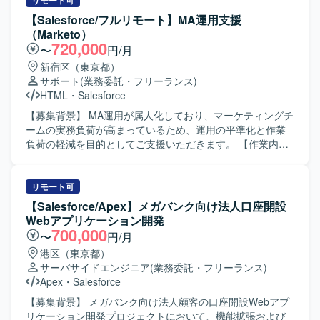
う仕組みを構築します。要件定義後半から参画し、設計・
リモート可
（ServiceCloud, SalesCloud, Classic環境など）に関わるこ
導入、開発、テスト、UAT支援を行っていただきます。
【Salesforce/フルリモート】MA運用支援
とで、幅広い機能・領域の知見を深めていただけます。 ・
【求める人物像】 顧客との折衝や要件ヒアリングを通じ
（Marketo）
顧客折衝から実装まで一貫して対応することで、上流工程
て、関係者と円滑に連携できる方を求めています。 【ポジ
720,000
〜
円/月
から開発までのスキルをバランスよく高めることができま
ションの魅力】 数百名規模を想定したSalesforce Service
新宿区（東京都）
す。 ・継続的な保守・改善を通じて、長期的な関係構築と
Cloud導入において、要件定義から本番導入まで一貫して携
サポート
(業務委託・フリーランス)
業務理解を深める経験を積んでいただけます。 【開発環
わることができます。 【開発環境】 Salesforce Sales
HTML
・
Salesforce
境】 Salesforce（ServiceCloud, SalesCloud, Classic環
Cloud、Salesforce Service Cloudを利用します。
境）、Apex、Visualforce、AccountEngagement（旧
【募集背景】 MA運用が属人化しており、マーケティングチ
Pardot）などを利用した環境となっております。
ームの実務負荷が高まっているため、運用の平準化と作業
負荷の軽減を目的としてご支援いただきます。 【作業内
容】 提供されたコンテンツをもとに、Marketoを中心とし
たMAツールでの実装から運用までをご担当いただきます。
具体的には、メール配信の設定、キャンペーンの設計およ
リモート可
び設定、リスト操作、プログラムやトークンの実装・調整
【Salesforce/Apex】メガバンク向け法人口座開設
など、各種マーケティング施策の実務オペレーションを行
Webアプリケーション開発
っていただきます。 【求める人物像】 MA運用におけるル
700,000
〜
円/月
ールやテンプレートを正確に守りながら作業を進められる
港区（東京都）
方を求めています。細かな確認作業やテスト・チェック対
サーバサイドエンジニア
(業務委託・フリーランス)
応を丁寧に行い、安定した品質で運用を継続できる方が望
Apex
・
Salesforce
ましいです。 【ポジションの魅力】 MA運用の実務を通じ
て、マーケティングオートメーション領域の知見を深める
【募集背景】 メガバンク向け法人顧客の口座開設Webアプ
ことができます。属人化している運用の平準化に関わるこ
リケーション開発プロジェクトにおいて、機能拡張および