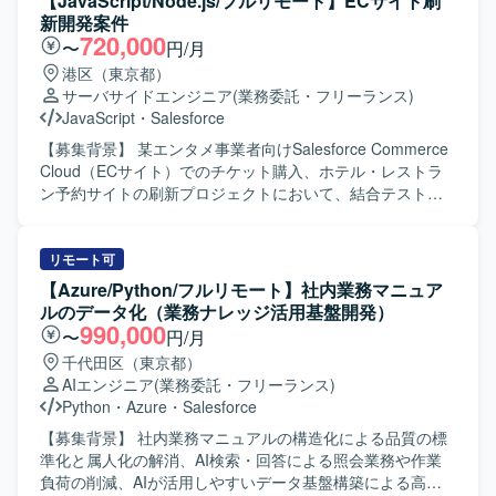
【JavaScript/Node.js/フルリモート】ECサイト刷
ます。
運用、社員からのITに関する問い合わせへの対応、
新開発案件
PC（Mac・Windows）のキッティング、IT全般の統制に対
720,000
〜
円/月
応する環境整備、ITコストの最適化、社内ネットワークの
港区（東京都）
構築・運用などを行っていただきます。 【求める人物像】
サーバサイドエンジニア
(業務委託・フリーランス)
コーポレートITの実務経験が豊富で、クラウドサービスや
JavaScript
・
Salesforce
MDMツールを活用しながら主体的に社内IT環境の改善に取
り組んでいただける方を求めております。社内からの問い
【募集背景】 某エンタメ事業者向けSalesforce Commerce
合わせに対して丁寧に対応し、業務効率化に向けた提案や
Cloud（ECサイト）でのチケット購入、ホテル・レストラ
改善を継続的に行っていただける方が望ましいです。 【ポ
ン予約サイトの刷新プロジェクトにおいて、結合テストフ
ジションの魅力】 成長中のマーケットプレイス事業を支え
ェーズで発生しているバグ改修に人員不足が生じているた
るコーポレートITとして、クラウドサービスやMDMを活用
め、増員を行っています。 【作業内容】 某エンタメ事業者
した最新の社内IT環境の設計・運用に幅広く関わることが
向けに導入しているSalesforce Commerce Cloud（ECサイ
リモート可
できます。端末管理から業務システム、ネットワークまで
ト）内で、チケット購入、ホテル・レストラン予約サイト
【Azure/Python/フルリモート】社内業務マニュア
裁量を持って担当できるため、情シスとしてのスキルを総
の刷新対応を行っていただきます。現在は結合テストフェ
ルのデータ化（業務ナレッジ活用基盤開発）
合的に高めていただけます。 【開発環境】 各種クラウドサ
ーズで発生しているバグ改修が中心となり、設計書を読み
990,000
〜
円/月
ービス、MDMツール（Intune、Jamf Proなど）、
込み仕様を理解いただいた上で、改修箇所の調査・解析か
千代田区（東京都）
PC（Mac・Windows）を用いた社内IT環境での運用・管理
ら実装、テストまで一連の工程を担当していただきます。
AIエンジニア
(業務委託・フリーランス)
を行っていただきます。
開発はNode.js上でJavaScriptを使用して実施します。 【求
Python
・
Azure
・
Salesforce
める人物像】 設計書から仕様を素早く理解し、自ら課題を
発見して主体的に動ける方を求めています。フットワーク
【募集背景】 社内業務マニュアルの構造化による品質の標
軽く、関係者と能動的にコミュニケーションをとりなが
準化と属人化の解消、AI検索・回答による照会業務や作業
ら、バグ改修や機能改善を着実に進めていただける方が望
負荷の削減、AIが活用しやすいデータ基盤構築による高度