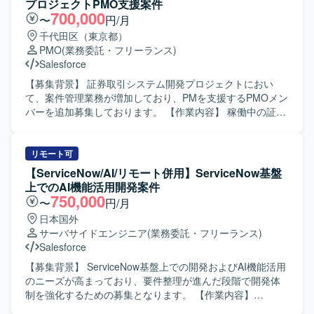
プロジェクトPMO支援案件
発チームまで横断的に関わりながら、DX推進に直接貢献で
き、新しい業務についても積極的に学びキャッチアップい
700,000
〜
円/月
きるポジションです。 CRMデータ基盤や業務プロセスの設
ただける方にマッチするポジションです。 【ポジションの
千代田区（東京都）
計を通じて、上流工程のスキルを高めることができます。
魅力】 金融業界向けのSalesforce案件に携わることで、
PMO
(業務委託・フリーランス)
【開発環境】 Salesforceやkintoneなどのクラウド型CRMプ
Financial Service Cloudをはじめとした金融領域特有の知見
Salesforce
ラットフォームを中心とした環境を想定しております。
を深めていただけます。要件調整からリリースまで幅広い
工程を経験できるため、上流工程スキルや折衝力の向上も
【募集背景】 証券取引システム開発プロジェクトにおい
期待できます。 【開発環境】 Salesforceを中心としたワー
て、案件管理業務が増加しており、PMを支援するPMOメン
クフロー基盤上での開発環境となります。
バーを追加募集しております。 【作業内容】 稼働中の証券
取引システム開発プロジェクトにおけるPMの案件管理業務
サポートを行っていただきます。 各種プロジェクト管理ド
キュメントの作成・更新、内部定例会議の準備、会議日程
リモート可
調整および運営、議事録作成を担当していただきます。 ま
【ServiceNow/AI/リモート併用】ServiceNow基盤
た、Redmine等を用いたチケット起票・進捗管理、不具合
上でのAI機能活用開発案件
集計、課題やQAの追い回し、Salesforceへの入力作業など
750,000
〜
円/月
もご対応いただきます。 【求める人物像】 自ら課題を見つ
日本国外
けて主体的に動ける方を求めております。 コミュニケーシ
サーバサイドエンジニア
(業務委託・フリーランス)
ョンを取りながら関係者と円滑に連携し、ドキュメント作
Salesforce
成や進捗管理を丁寧かつ正確に進められる方が望ましいで
す。 【ポジションの魅力】 大規模な証券取引システム開発
【募集背景】 ServiceNow基盤上での開発およびAI機能活用
プロジェクトに参画し、PMの近くでプロジェクト管理業務
のニーズが高まっており、要件整理が進んだ段階で開発体
全般に携わることができます。 金融システム開発の現場で
制を強化するための募集となります。 【作業内容】
ノウハウを蓄積しながら、PMOとしてのスキルを幅広く習
ServiceNow上でのアプリケーションおよびワークフローの