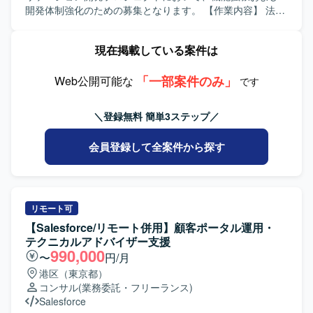
とで、運用設計や改善提案にも携わる機会があり、マーケ
開発体制強化のための募集となります。 【作業内容】 法人
ティングチームの中核メンバーとしてご活躍いただけま
顧客の口座開設を申し込むためのSalesforceベースのWebア
す。 【開発環境】 MAツールとしてMarketoを中心に、
プリケーション開発に携わっていただきます。Salesforce
現在掲載している案件は
HTML/CSSで構成されたLPやフォームを取り扱う環境とな
ApexやAura、もしくはJavaによるWebアプリケーションの
ります。
知見を生かし、画面機能を中心とした設計・開発・テスト
「一部案件のみ」
を担当していただきます。6月以降は特に開発作業がメイン
Web公開可能な
です
となり、仕様を踏まえた実装および単体・結合テストを自
走して進めていただきます。 【求める人物像】 与えられた
＼登録無料 簡単3ステップ／
タスクを独力でやり切る主体性をお持ちの方を求めていま
す。周囲とコミュニケーションを取りながら、仕様理解や
会員登録して全案件から探す
設計意図を踏まえて開発を進められる方、金融ドメインに
対しても学習意欲を持って取り組んでいただける方が望ま
しいです。 【ポジションの魅力】 大規模なメガバンク向け
システム開発に参画することで、金融業界特有の業務知識
と、Salesforceを中心としたクラウドアプリケーション開発
リモート可
のスキルを同時に習得していただけます。画面開発の比重
【Salesforce/リモート併用】顧客ポータル運用・
が高いため、ユーザー体験を意識した設計・実装の経験を
テクニカルアドバイザー支援
積むことができ、将来的なフルスタック志向のキャリアに
990,000
〜
円/月
もつながるポジションです。 【開発環境】 Salesforceを基
港区（東京都）
盤とした環境で、ApexやAuraなどの機能を用いたWebアプ
コンサル
(業務委託・フリーランス)
リケーション開発を行います。帳票はSVF Cloudを利用し、
Salesforce
アジャイル開発のプラクティスを取り入れた進め方を想定