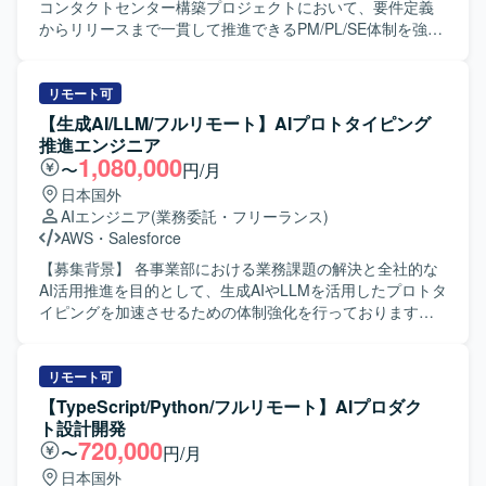
率化支援に携わっていただきます。
コンタクトセンター構築プロジェクトにおいて、要件定義
からリリースまで一貫して推進できるPM/PL/SE体制を強化
するための募集となります。 【作業内容】 PMとしては、
プロジェクト全体の進捗・課題・リスク管理、スケジュー
ル調整、顧客折衝、各種会議のファシリテート、メンバー
リモート可
管理、成果物レビューおよび品質・納期・スコープ管理を
【生成AI/LLM/フルリモート】AIプロトタイピング
ご担当いただきます。 PLとしては、業務要件整理、業務お
推進エンジニア
よび運用フロー設計、Salesforce機能設計・仕様調整、設計
1,080,000
〜
円/月
レビュー、開発メンバーの管理・フォロー、テスト計画や
日本国外
移行・リリース支援をご担当いただきます。 SEとしては、
AIエンジニア
(業務委託・フリーランス)
Salesforce機能の設定・開発、外部連携のSalesforce側対
AWS
・
Salesforce
応、設計書などのドキュメント作成、テスト仕様書作成お
よびテスト実施、不具合対応、移行・リリース支援をご担
【募集背景】 各事業部における業務課題の解決と全社的な
当いただきます。 【求める人物像】 上流工程を自走でき、
AI活用推進を目的として、生成AIやLLMを活用したプロトタ
設計から実装まで一貫して対応できる方を求めています。
イピングを加速させるための体制強化を行っております。
能動的に日本語でコミュニケーションを取りながら、関係
【作業内容】 事業部へのヒアリングを通じて業務課題を構
者と連携し主体的に課題解決に取り組める方にご活躍いた
造化し、要件定義まで一気通貫で推進していただきます。
だきたいと考えております。長期的な参画を前提に、継続
生成AIやLLMを活用したPoCの設計や、RAGやAIエージェ
リモート可
的な改善提案や業務理解の深化に取り組んでいただける方
ントを用いたプロトタイプ開発を担当していただきます。
【TypeScript/Python/フルリモート】AIプロダク
を歓迎いたします。 【ポジションの魅力】 法人向けコンタ
あわせて、技術選定や検証設計、評価指標の設定およびレ
ト設計開発
クトセンター領域において、Salesforce Service Cloudや
ポーティングも行っていただきます。 【求める人物像】 事
720,000
〜
円/月
Data Cloud / Agentforceなどの最新機能を活用した構築プロ
業部門と協働しながら課題の本質を見極め、自ら主体的に
日本国外
ジェクトに上流から参画できる環境です。PM/PL/SEそれぞ
要件定義からプロトタイピングまで推進できる方を求めて