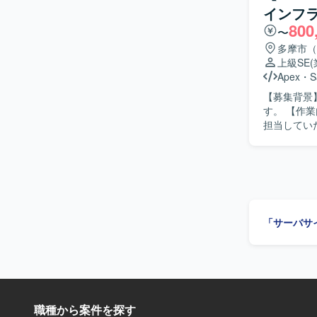
インフ
るポジションです。 【ポジションの魅力】 基幹系に
800
および帳票
〜
を積むこと
多摩市（
ダナイズに向けた知見を高め
上級SE
／SVF／O
Apex
・
S
す。
【募集背景
す。 【作業内容】 金融系顧客向けワークフロー基盤（Salesforce）導入および開発支援業務を
担当してい
ト、リリースまで一
ーションを
き、新しい
です。 【ポジションの魅力】 金融業界向けのSalesforce案件に携わることで、Financial
Servic
スまで幅広
「サーバサ
環境】 Sa
職種から案件を探す