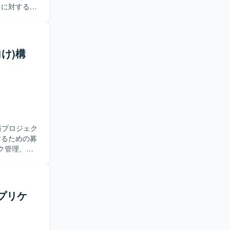
など）に対する保
加し、方針
仕様に関す
ていただきま
応を担当し
向け)構
ただきま
を活かしつ
方が望まし
。 ・顧客折
スよく高め
構築プロジェク
を深める経
するための募
環境となっており
ビューおよ
、業務および
の管理・フォロ
rce機能の
アプリケ
スト仕様書作成
。能動的に