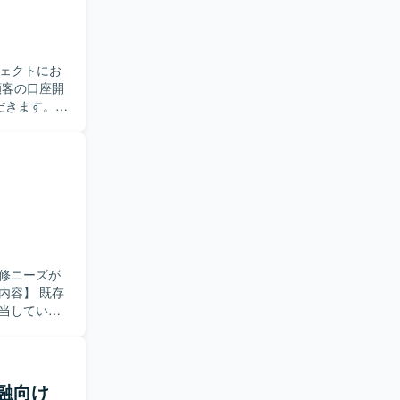
り組める方
案や業務理
ceなどの最新機
ジェクトにお
れのポジショ
的な視点で
ただきます。
かし、画面機能
構築・開発を
業がメインと
る
周囲とコミ
、金融ドメ
知識と、
いただけま
ことがで
修ニーズが
ション開発を
担当していた
た進め方を想
、単体テストか
コードの解
改修を進め
】金融向け
にマッチす