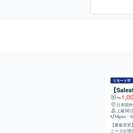
リモート可
【Sale
1,0
〜
日本国外
上級SE
Apex
・
S
【募集背景】
ニーズが増