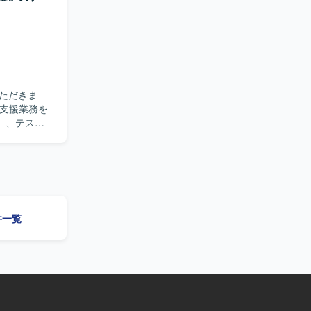
ン開発経験
環境でのモ
発となりま
ただきま
）、テス
称で遂行で
ポジション
整からリリー
【開発
案件一覧