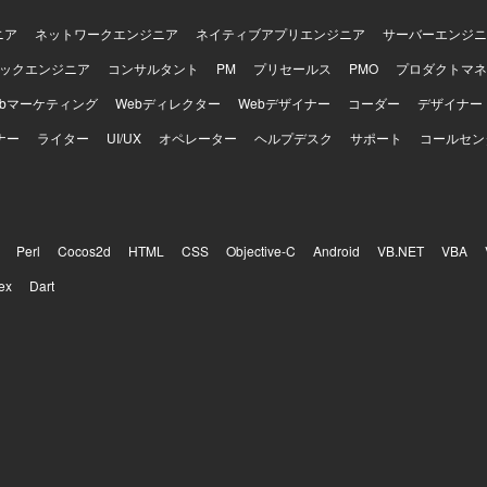
ニア
ネットワークエンジニア
ネイティブアプリエンジニア
サーバーエンジニ
ックエンジニア
コンサルタント
PM
プリセールス
PMO
プロダクトマネ
ebマーケティング
Webディレクター
Webデザイナー
コーダー
デザイナー
ナー
ライター
UI/UX
オペレーター
ヘルプデスク
サポート
コールセン
Perl
Cocos2d
HTML
CSS
Objective-C
Android
VB.NET
VBA
ex
Dart