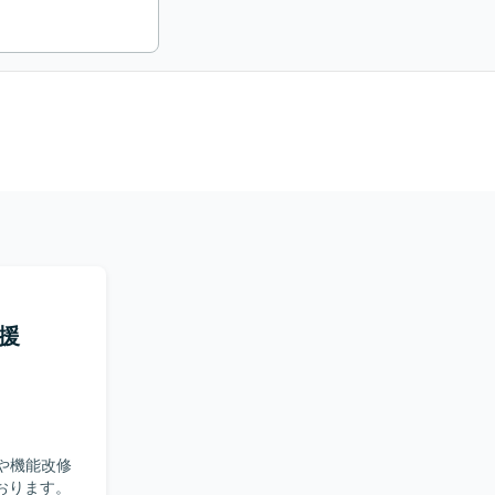
支援
応や機能改修
おります。