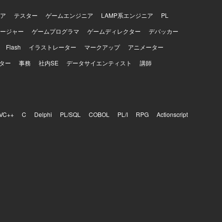
ア
テスター
ゲームエンジニア
LAMP系エンジニア
PL
ージャー
ゲームプログラマ
ゲームディレクター
デバッカー
Flash
イラストレーター
マークアップ
アニメーター
ター
事務
社内SE
データサイエンティスト
講師
VC++
C
Delphi
PL/SQL
COBOL
PL/I
RPG
Actionscript