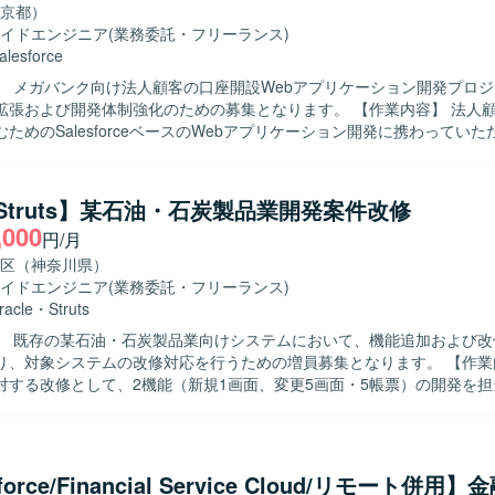
ミュニケーションを取りながら、関係者と連携し主体的に課題解決に取
京都）
ただきたいと考えております。長期的な参画を前提に、継続的な改善提
イドエンジニア
(業務委託・フリーランス)
でいただける方を歓迎いたします。 【ポジションの魅力】 法人向けコンタ
alesforce
において、Salesforce Service CloudやData Cloud / Agentfor
】 メガバンク向け法人顧客の口座開設Webアプリケーション開発プロ
た構築プロジェクトに上流から参画できる環境です。PM/PL/SEそれぞ
よび開発体制強化のための募集となります。 【作業内容】 法人顧客の口座開
模案件の推進経験や外部連携を含む統合案件の知見を深めながら、長期
ためのSalesforceベースのWebアプリケーション開発に携わってい
けます。 【開発環境】 Salesforce Service Cloudを中心とし
orce ApexやAura、もしくはJavaによるWebアプリケーションの知見を生
、CTIや外部システムとのAPI・SSO・バッチ連携などを含む環境での
た設計・開発・テストを担当していただきます。6月以降は特に開発作
踏まえた実装および単体・結合テストを自走して進めていただきます。 【求め
a/Struts】某石油・石炭製品業開発案件改修
与えられたタスクを独力でやり切る主体性をお持ちの方を求めています。
,000
円/月
ョンを取りながら、仕様理解や設計意図を踏まえて開発を進められる方
も学習意欲を持って取り組んでいただける方が望ましいです。 【ポジションの魅
区（神奈川県）
模なメガバンク向けシステム開発に参画することで、金融業界特有の業務
イドエンジニア
(業務委託・フリーランス)
orceを中心としたクラウドアプリケーション開発のスキルを同時に習得して
racle
・
Struts
発の比重が高いため、ユーザー体験を意識した設計・実装の経験を積む
】 既存の某石油・石炭製品業向けシステムにおいて、機能追加および改
フルスタック志向のキャリアにもつながるポジションです。 【開発環境】
、対象システムの改修対応を行うための増員募集となります。 【作業内容】 既存
orceを基盤とした環境で、ApexやAuraなどの機能を用いたWebアプリケー
対する改修として、2機能（新規1画面、変更5画面・5帳票）の開発を
帳票はSVF Cloudを利用し、アジャイル開発のプラクティスを取り入れ
va／Struts／JSP／JavaScript／SVF／Oracleを用いた設計、実装
す。
テストまでの一連の工程をご対応いただきます。既存仕様の把握や既存
追加開発なども含まれます。 【求める人物像】 自走して設計からテスト
きる方を求めております。既存システムの仕様を理解しながら粘り強く
force/Financial Service Cloud/リモート併用
、関係者と円滑にコミュニケーションを取りながら業務を進められる方