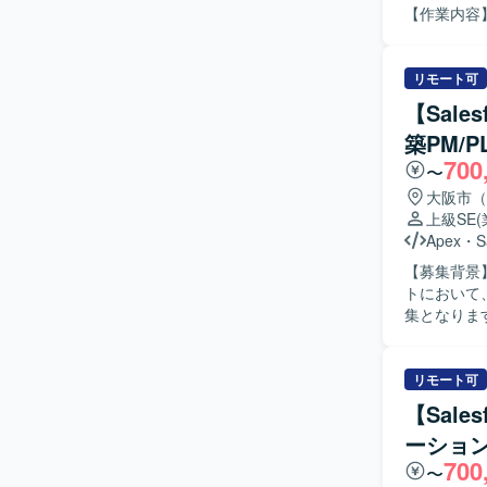
【作業内容】 ・
守対応や問
のすり合わ
る質疑応答や
リモート可
す。 ・新
【Sale
ていただき
築PM/
す。 【求める人物像】 ・顧客とのコミュニケーションを通じて課題を整理し、自ら主体的に提
700
案・推進して
〜
つ、新しい
大阪市（
いです。 【ポジションの魅力】 ・Salesforceの複数クラウド（ServiceCloud, SalesCloud,
上級SE
Classi
Apex
・
S
衝から実装
【募集背景】 
ることがで
トにおいて
験を積んでいただけます。 【開発環境】 Salesfor
集となります。 【作業内容】 PMとしては、プロジェクト全体の進
境）、Apex
ケジュール
ます。
び品質・納
運用フロー設
リモート可
ー、テスト計
【Sal
設定・開発、
ーショ
およびテスト
700
像】 上流
〜