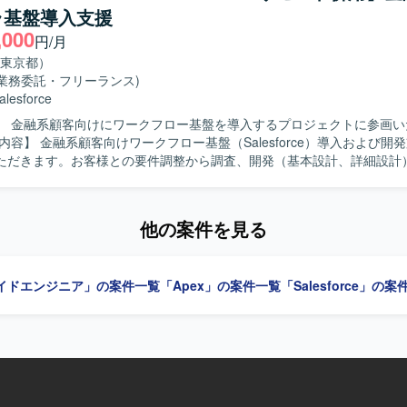
ラ基盤導入支援
近い業務システムの改修案件であり、画面
,000
開発を通じてフロントからバックエンドまで一連のWebアプリケーショ
円/月
ができます。既存システムの改善に関わることで、業務理解とレガシー
東京都）
ることができます。 【開発環境】 Java／Struts／JSP／JavaScript
(業務委託・フリーランス)
racleを中心としたWebアプリケーション環境で、Eclipseを利用した開
alesforce
】 金融系顧客向けにワークフロー基盤を導入するプロジェクトに参画い
ただきます。お客様との要件調整から調査、開発（基本設計、詳細設計
連の工程をご担当いただきます。 【求める人物像】 自ら進んでコミュニケ
図りながら要件調整ができる方を求めています。想定される作業を一人
業務についても積極的に学びキャッチアップいただける方にマッチする
他の案件を見る
e Cloudをはじめとした金融領域特有の知見を深めていただけます。要件調
い工程を経験できるため、上流工程スキルや折衝力の向上も期待できます。 
イドエンジニア」の案件一覧
「Apex」の案件一覧
「Salesforce」の
lesforceを中心としたワークフロー基盤上での開発環境となります。