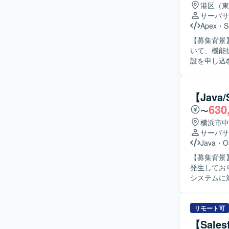
日本語でコ
港区（東
にご活躍い
サーバサ
解の深化に取り組ん
Apex
・
S
クトセンター領域
【募集背景
能を活用し
いて、機能拡張お
ンで、大規
設を申し込む
キャリア形成に取り組んでいただ
Salesf
た構成にて
を中心とし
行います。
なり、仕様を
【Jav
人物像】 
630
〜
ュニケーシ
インに対して
横浜市中
力】 大規
サーバサ
Salesf
Java
・
O
す。画面開
【募集背景
き、将来的な
発生しており
Salesf
システムに
行います。
だきます。Ja
定していま
らシステム
析、帳票周りの修正・
リモート可
まで対応で
【Sales
られる方や