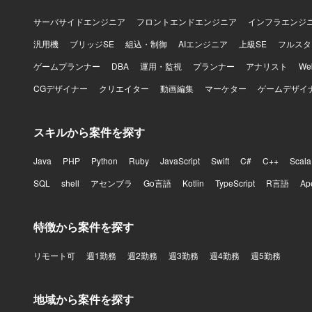
サーバサイドエンジニア
フロントエンドエンジニア
インフラエンジ
汎用機
ブリッジSE
組込・制御
AIエンジニア
上級SE
フルスタ
ゲームプランナー
DBA
運用・監視
プランナー
アナリスト
W
CGデザイナー
クリエイター
動画編集
マーケター
ゲームデザイ
スキルから案件を探す
Java
PHP
Python
Ruby
JavaScript
Swift
C#
C++
Scala
SQL
shell
アセンブラ
Go言語
Kotlin
TypeScript
R言語
Ap
特徴から案件を探す
リモート可
週1勤務
週2勤務
週3勤務
週4勤務
週5勤務
地域から案件を探す