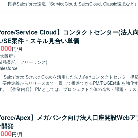
既存Salesforce環境（ServiceCloud, SalesCloud, Classic環境
合せ対応を行っていただきます。 ・顧客との週次定例ミーティングに参
せや課題整理、対応内容の説明を実施していただきます。 ・既存機能の
、標準機能および軽微なApex、Visualforceを用いた機能改修を行っ
規機能について、対応方針の検討から設計・実装・受け入れまで一連の対
sforce/Service Cloud】コンタクトセンター(法人
ます。 ・その他、関連する開発要件についても状況に応じて対応してい
PL/SE案件・スキル見合い単価
,000
いただける方を求めております。 ・Salesforceに関する知識や経験
円/月
機能や周辺サービスについても前向きにキャッチアップしていただける
大阪府）
(業務委託・フリーランス)
c環境など）に関わることで、幅広い機能・領域の知見を深めていただけます
alesforce
まで一貫して対応することで、上流工程から開発までのスキルをバラン
Salesforce Service Cloudを活用した法人向けコンタクトセンター
きます。 ・継続的な保守・改善を通じて、長期的な関係構築と業務理解
、要件定義からリリースまで一貫して推進できるPM/PL/SE体制を強化
ce（ServiceCloud, SalesCloud, Classic環
捗・課題・リスク管理、ス
、Visualforce、AccountEngagement（旧Pardot）などを利用した
調整、顧客折衝、各種会議のファシリテート、メンバー管理、成果物レ
期・スコープ管理をご担当いただきます。 PLとしては、業務要件整理
計、Salesforce機能設計・仕様調整、設計レビュー、開発メンバー
画や移行・リリース支援をご担当いただきます。 SEとしては、Salesfo
esforce/Apex】メガバンク向け法人口座開設Web
外部連携のSalesforce側対応、設計書などのドキュメント作成、テ
ン開発
実施、不具合対応、移行・リリース支援をご担当いただきます。 【求める人物
,000
工程を自走でき、設計から実装まで一貫して対応できる方を求めています
円/月