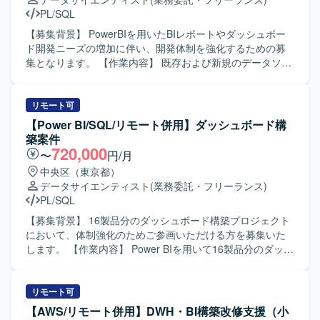
PL/SQL
【募集背景】 PowerBIを用いたBIレポートやダッシュボー
ド開発ニーズの増加に伴い、開発体制を強化するための募
集となります。 【作業内容】 既存および新規のデータソー
スを対象としたデータモデリングやデータベース設計を行
い、PowerBIでのレポートおよびダッシュボードの開発・改
修を行います。 また、要件に応じてSQLを用いたデータ抽
リモート可
出・集計処理の実装やチューニングを実施し、ビジネス部
【Power BI/SQL/リモート併用】ダッシュボード構
門が必要とする可視化要件を踏まえたレポート設計を行い
築案件
ます。 【求める人物像】 データ構造や業務要件を自ら整理
720,000
〜
円/月
しながら、主体的にレポート設計・改善提案ができる方を
中央区（東京都）
求めています。 また、関係者とのコミュニケーションを通
データサイエンティスト
(業務委託・フリーランス)
じて、要件のすり合わせや仕様確認を丁寧に行っていただ
PL/SQL
ける方が望ましいです。 【ポジションの魅力】 PowerBIを
中心としたBI開発に深く関わることで、データ分析基盤構
【募集背景】 16製品分のダッシュボード構築プロジェクト
築から可視化まで一連の流れを経験していただけます。 複
において、体制強化のためご参画いただける方を募集いた
数のデータソースやBIツールに触れる機会もあり、データ
します。 【作業内容】 Power BIを用いて16製品分のダッシ
活用スキルを広く高めていくことができます。 【開発環
ュボードを構築していただきます。データソースとして
境】 PowerBIを中心としたBIツールおよびSQLベースのデ
SnowflakeやExcelなどを用いてデータ連携を行います。リ
ータベース環境を利用して開発を行います。
ーダーの方には顧客ヒアリングや要件整理、詳細設計書作
リモート可
成、ダッシュボード設計、レビュー、Power BI構築をご担
【AWS/リモート併用】DWH・BI構築改修支援（小