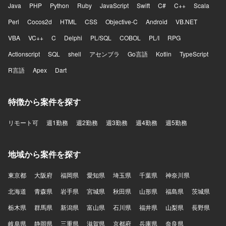
Java
PHP
Python
Ruby
JavaScript
Swift
C#
C++
Scala
Perl
Cocos2d
HTML
CSS
Objective-C
Android
VB.NET
VBA
VC++
C
Delphi
PL/SQL
COBOL
PL/I
RPG
Actionscript
SQL
shell
アセンブラ
Go言語
Kotlin
TypeScript
R言語
Apex
Dart
特徴から案件を探す
リモート可
週1勤務
週2勤務
週3勤務
週4勤務
週5勤務
地域から案件を探す
東京都
大阪府
福岡県
愛知県
埼玉県
千葉県
神奈川県
北海道
青森県
岩手県
宮城県
秋田県
山形県
福島県
茨城県
栃木県
群馬県
新潟県
富山県
石川県
福井県
山梨県
長野県
岐阜県
静岡県
三重県
滋賀県
京都府
兵庫県
奈良県