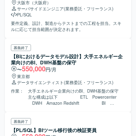
大阪市（大阪府）
域でのスキルと経験を総合的に高めていただけます。 【開
サーバサイドエンジニア
(業務委託・フリーランス)
発環境】 Tableau、Power BI、SharePoint、Power
PL/SQL
Automate、AI関連サービス、Streamlitなどを組み合わせた
BI基盤環境となります。
要件定義、設計、製造からテストまでの工程を担当。スキ
ルに応じて担当範囲が決定されます。
募集終了
【BIにおけるデータモデル設計】大手エネルギー企
業向けのBI、DWH基盤の保守
550,000
〜
円/月
東京都
データサイエンティスト
(業務委託・フリーランス)
作業： 大手エネルギー企業向けのBI、DWH基盤の保守
主な構成は以下 ETL Powercenter
DWH Amazon Redshift BI
Microstrategy（現在500画面/帳票） ・現行ダッシュ
ボードやレポートについての、利用ユーザーからの
問合せ対応 → 調査、回答 ・障害
募集終了
対応 → 調査、改修 ・拡張開発
【PL/SQL】BIツール移行後の検証要員
→ 追加の新規開発や現行ダッシュボードへの改修対応