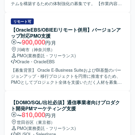
す。 【開発環境】 SAP BusinessObjectsを中心としたBI基
テムを構築するための体制強化の募集です。 【作業内容】
盤環境上で、UniverseおよびWeb Intelligenceレポート資産
AWS環境上に明細単位の売上データを蓄積するデータベー
の移行支援を行っていただきます。
スを設計・構築し、マーケティング活用が可能なデータ基
盤を整備していただきます。AWSの各種クラウドサービス
リモート可
やBIツールを活用し、要件定義から設計、構築、保守運用
【OracleEBS/OBIEE/リモート併用】バージョンア
まで一貫して担当していただきます。既存のレガシーDBか
ップ対応PMO支援
らのデータ移行や、Python・React・Next.jsを用いた関連ア
900,000
〜
円/月
プリケーション開発、セキュリティ面を考慮した設計・実
川崎市（神奈川県）
装にも関わっていただきます。 【求める人物像】 お客様と
PMO
(業務委託・フリーランス)
積極的にコミュニケーションを取りながら、自ら課題を把
Oracle
・
OracleEBS
握し提案・推進していける方を求めています。納期や品質
を意識しつつ、チームメンバーと連携して柔軟に対応でき
【募集背景】 Oracle E-Business SuiteおよびBI基盤のバー
る方が望ましいです。 【ポジションの魅力】 飲食チェーン
ジョンアップ・移行プロジェクトを円滑に推進するため、
の売上データを活用したマーケティング基盤の構築を通じ
PMOとしてプロジェクト全体を支援いただく人材を募集し
て、データ収集から分析まで一連のDX開発に関わることが
ております。 【作業内容】 Oracle E-Business
できます。AWSなどクラウドサービスやBIツールを幅広く
Suite（EBS）のバージョン12.1から12.2へのアップグレー
扱うことで、データ基盤構築やクラウド移行のスキルを高
ドプロジェクトに参画し、PMOとしてプロジェクト全体の
【DOMO/SQL/出社必須】通信事業者向けプロダク
めることができ、今後のキャリア形成にもつながるポジシ
進捗管理、課題管理、リスク管理を実施いただきます。ま
ト開発PMマーケティング支援
ョンです。 【開発環境】 AWSを中心としたクラウド環境上
た、BI基盤（OBIEE）のOracle Analytics Cloud（OAC）へ
810,000
〜
円/月
で、Oracle・MySQLなどのデータベースを用いたデータ基
の移行またはリプレースに関わる検討・推進にも携わって
世田谷区（東京都）
盤を構築します。Python、React、Next.jsなどを利用したア
いただきます。ベンダーによる検証結果のレビュー、EBS
PMO
(業務委託・フリーランス)
プリケーション開発や、BIツールによるデータ可視化を行
有識者としてのアドバイス提供、ユーザ部門へのヒアリン
PL/SQL
・
Salesforce