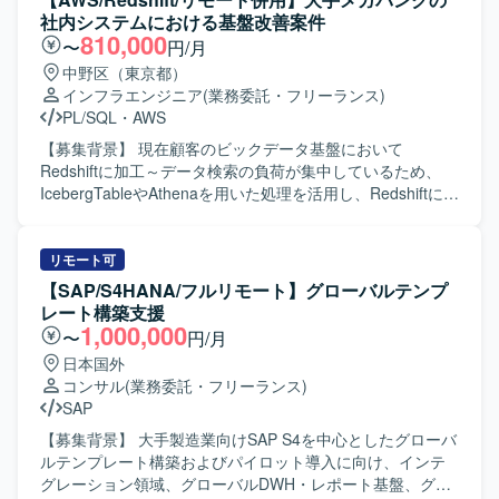
的なテーマに取り組んでいただけます。複数の大企業との
PythonおよびSQLを用いたデータ処理・解析環境と、各種
得データの整形・集計、DBへの保存、レポートへの反映、
社内システムにおける基盤改善案件
契約実績がある環境で、プロダクトの成長とともに自身の
DWH製品やBIツールを組み合わせたデータ利活用基盤が想
スプレッドシートのレポート枠作成と調整、予算超過アラ
810,000
〜
円/月
技術的・ビジネス的なスキルを高めることができます。デ
定されています。
ートなど各種ツールの作成、内部BIツールのダッシュボー
中野区（東京都）
ータ基盤構築から可視化まで一気通貫で関与できるため、
ド作成、外部クライアントへのデータ送信などを行ってい
インフラエンジニア
(業務委託・フリーランス)
広範なデータエンジニアリングの経験を積める点も魅力で
ただきます。 【求める人物像】 広告配信データの特性を理
PL/SQL
・
AWS
す。 【開発環境】 BackendではPythonやFastAPI、Prefect
解しながら、自動化や効率化の観点で主体的に改善提案が
を用い、FrontendではTypescriptおよびReact Routerを採用
できる方を求めております。また、関係者とのコミュニケ
【募集背景】 現在顧客のビックデータ基盤において
しております。インフラストラクチャはAWSを中心に
ーションを通じて要件を整理し、着実に開発・運用までや
Redshiftに加工～データ検索の負荷が集中しているため、
Fargate、Aurora、S3、ElastiCacheなどを利用し、
りきる姿勢をお持ちの方が望ましいです。 【ポジションの
IcebergTableやAthenaを用いた処理を活用し、Redshiftに集
Terraformで構成管理を行っております。周辺ツールとして
魅力】 大規模な広告配信データを扱いながら、レポート自
中している処理負荷を下げるための基盤改善を行うプロジ
Github、Slack、Notion、Datadog、Linearを活用してお
動化やツール開発を通じて業務プロセス全体の効率化に貢
ェクトになります。 【作業内容】 AWS上に構築されたビッ
り、OpenAI APIやAnthropic APIなどの生成AI関連サービス
献できるポジションです。データ基盤からレポーティング
グデータ基盤およびBI環境（Redshift）の保守、改善対応お
リモート可
や、Github Copilot、Cursor Business、Devinなどの開発支
まで一連の流れに携わることで、データエンジニアリング
よび推進をご担当いただきます。大手メガバンクの社内シ
【SAP/S4HANA/フルリモート】グローバルテンプ
援ツールも積極的に利用できる環境です。
やアナリティクスの知見を広く深めていただけます。 【開
ステムにおいて、現状運用を行っているシステムの基盤改
レート構築支援
発環境】 言語はPythonとSQLを中心に、一部で
善を行います。ユーザーがAWSマネジメントコンソールに
1,000,000
〜
円/月
GoogleAppScriptを使用いたします。インフラおよびDBに
ログインして作業を行う前提で、AWSマネジメントコンソ
日本国外
はAWS（EC2、S3、Athena）を利用し、Jenkinsや
ールへのログインが不正なログインではないかを監査でき
コンサル
(業務委託・フリーランス)
Redash、Git Hub、Visual Studio Codeなどのツールを用い
る仕組みを構築します。CloudTrailがS3にログを出力し、そ
SAP
て開発・運用を行っております。
れをAthenaテーブルに格納し、EC2からのETL処理を実施
してRedshiftへデータを格納し、Tableauで監査を行う一連
【募集背景】 大手製造業向けSAP S4を中心としたグローバ
の仕組みを設計・実装・改善していただきます。 【求める
ルテンプレート構築およびパイロット導入に向け、インテ
人物像】 お客様の要望に応じて様々な対応を行う必要があ
グレーション領域、グローバルDWH・レポート基盤、グロ