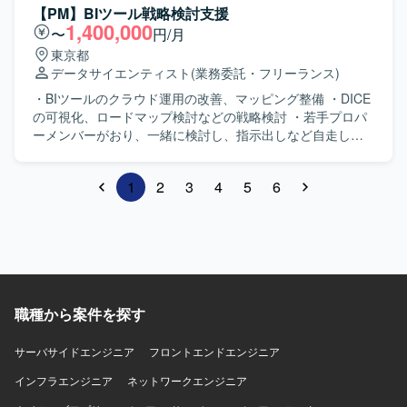
【PM】BIツール戦略検討支援
1,400,000
〜
円/月
東京都
データサイエンティスト
(業務委託・フリーランス)
・BIツールのクラウド運用の改善、マッピング整備 ・DICE
の可視化、ロードマップ検討などの戦略検討 ・若手プロパ
ーメンバーがおり、一緒に検討し、指示出しなど自走して
動いていただきたい
1
2
3
4
5
6
職種から案件を探す
サーバサイドエンジニア
フロントエンドエンジニア
インフラエンジニア
ネットワークエンジニア