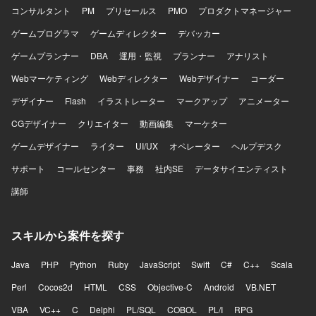
Fargate、Aurora、S3、ElastiCacheなどを利用し、
進ができる方が理想です。 【ポジションの魅力】 AX戦略の
コンサルタント
PM
プリセールス
PMO
プロダクトマネージャー
Terraformで構成管理を行っております。周辺ツールとして
立案から要件定義、開発推進、導入・定着まで一貫して携
Github、Slack、Notion、Datadog、Linearを活用してお
ゲームプログラマ
わることができ、LLMやRAG、AI AGENTなど生成AI領域の
ゲームディレクター
デバッカー
り、OpenAI APIやAnthropic APIなどの生成AI関連サービス
最前線で実務経験を積むことができます。Deployment
ゲームプランナー
DBA
運用・監視
プランナー
アナリスト
や、Github Copilot、Cursor Business、Devinなどの開発支
Strategistとしてクライアントへの提供価値とビジネス成長
援ツールも積極的に利用できる環境です。
の両方をリードでき、スタートアップならではのスピード
Webマーケティング
Webディレクター
Webデザイナー
コーダー
感と事業インパクトの大きい環境で働くことができます。
デザイナー
Flash
イラストレーター
マークアップ
アニメーター
チーム内で日常的にAIを活用し、定型業務はAIエージェント
で省力化することで、より価値を生む活動に集中できる環
CGデザイナー
クリエイター
動画編集
マーケター
境です。 【開発環境】 開発言語はPythonおよび各種大規模
ゲームデザイナー
言語モデルを利用します。作業環境としてMacと複数モニ
ライター
UI/UX
オペレーター
ヘルプデスク
ターを利用できる環境が用意されています。
サポート
コールセンター
事務
社内SE
データサイエンティスト
講師
スキルから案件を探す
Java
PHP
Python
Ruby
JavaScript
Swift
C#
C++
Scala
Perl
Cocos2d
HTML
CSS
Objective-C
Android
VB.NET
VBA
VC++
C
Delphi
PL/SQL
COBOL
PL/I
RPG