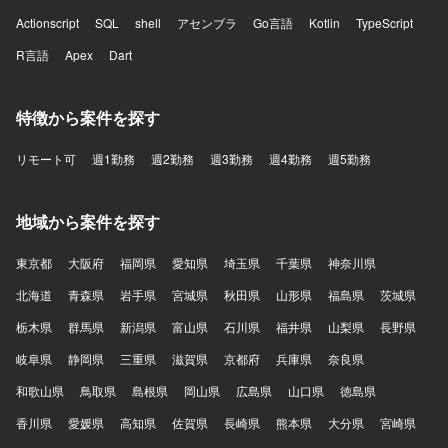
Actionscript
SQL
shell
アセンブラ
Go言語
Kotlin
TypeScript
R言語
Apex
Dart
特徴から案件を探す
リモート可
週1勤務
週2勤務
週3勤務
週4勤務
週5勤務
地域から案件を探す
東京都
大阪府
福岡県
愛知県
埼玉県
千葉県
神奈川県
北海道
青森県
岩手県
宮城県
秋田県
山形県
福島県
茨城県
栃木県
群馬県
新潟県
富山県
石川県
福井県
山梨県
長野県
岐阜県
静岡県
三重県
滋賀県
京都府
兵庫県
奈良県
和歌山県
鳥取県
島根県
岡山県
広島県
山口県
徳島県
香川県
愛媛県
高知県
佐賀県
長崎県
熊本県
大分県
宮崎県