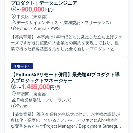
境】 ゲーム開発に必要な機材や技術投資が積極的に行われ
で、PythonおよびSQLを用いたバッチ開発・運用を行いま
び検索の基盤を設計・運用します。 推論パイプラインや
プロダクト｜データエンジニア
ており、希望に応じて最適な開発環境が整備されます。社
す。既存環境としてLinuxサーバーも取り扱います。
LLM・機械学習モデルの開発および運用体制（LLMOps /
900,000
〜
円/月
員食堂やカフェ、リラクゼーションスペースなどを備えた
MLOps）の仕組みを設計し、継続的に改善します。 ユーザ
中央区（東京都）
オフィスで、快適な業務環境が用意されています。また、
ー行動とコンテンツ情報に基づく推薦エンジンの開発・改
データサイエンティスト
(業務委託・フリーランス)
プロジェクトのマイルストンに応じた有給奨励日や社員旅
善を行います。 コンテンツ分類の仕組みと記事評価機能の
Python
・
Aurora
・
AWS
行など、リフレッシュを兼ねた取り組みも実施されていま
開発・改善を行い、その運用をチームとして支援します。
す。
信頼性・安全性向上のため、悪意ある行動を検知しLLMで
【募集背景】 本事業は1年半ほど前に発足した立ち上げフェ
判定するフィルタリング機能を開発します。 既存の機械学
ーズですが既に複数の大企業との契約を実現しており、祖
習基盤を最新技術に更新し、性能およびコストの改善を図
業で培った顧客基盤を活かした全く新しいプロダクトとし
ります。 新規事業における検索・おすすめ機能の企画・開
て急速な成長を遂げている状況です。本事業はマルチプロ
発・改善に携わります。 【求める人物像】 ミッション・ビ
ダクト戦略の一つの柱であり、次のステージに向けた拡大
ジョン・バリューに共感し、その実現に主体的に取り組め
フェーズを迎えているため、技術的知見をベースに開発プ
リモート可
る方を求めています。 新しい技術への感度が高く、プロダ
ロセス全体を俯瞰しプロジェクトを牽引できる人材を求め
【Python/AI/リモート併用】最先端AIプロダクト導
クト品質向上にこだわりを持って取り組める方を歓迎しま
ております。 【作業内容】 企業が保有する文章データをAI
入プロジェクトマネージャー
す。 環境変化に柔軟に対応し、建設的な議論を推進できる
で構造化し、独自のナレッジベースとして活用できるプロ
1,485,000
〜
円/月
方を求めています。 計測と実験を重視し、データドリブン
ダクトの開発に参画いただきます。定性データを感情や要
新宿区（東京都）
に意思決定できる方に適したポジションです。 技術以外の
望を含めた分析可能な形に変換し、業界・企業特有の文脈
PM
(業務委託・フリーランス)
要素も含む複雑なビジネス課題に対して前向きに取り組
を理解した分析が可能となるような仕組みを構築していた
Python
み、解決を楽しめるマインドをお持ちの方を歓迎します。
だきます。蓄積されたデータをもとにAIがディスカッショ
生成AIの最新技術を積極的に取り込み、基盤の継続的な改
ンパートナーとして機能し、製品開発やマーケティング戦
【募集背景】 導入企業数の急拡大に伴い、お客様の課題が
善に強い興味をお持ちの方を求めています。 【ポジション
略の意思決定を支援する機能の高度化にも関わっていただ
多様化・高度化していることから、ビジネスにAIで根本的
の魅力】 多様なコンテンツとコミュニティから生まれるユ
きます。顧客のデータ活用を支援するため、データ基盤の
な変革をもたらすProject Manager / Deployment Strategist
ニークなデータを扱いながら開発に携わることができま
構築からBIダッシュボードの実装まで一貫して推進し、Biz
として、AXを上流から牽引できる人材を募集しています。