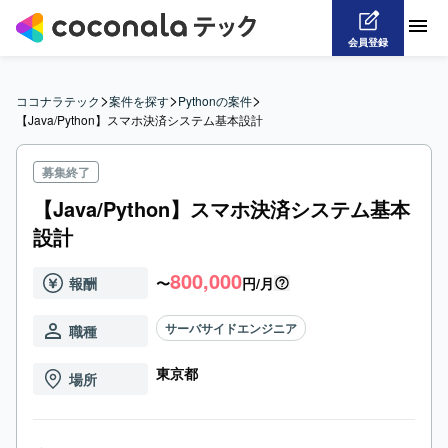
会員登録
>
>
>
ココナラテック
案件を探す
Pythonの案件
【Java/Python】スマホ決済システム基本設計
募集終了
【Java/Python】スマホ決済システム基本
設計
800,000
報酬
〜
円/月
サーバサイドエンジニア
職種
東京都
場所