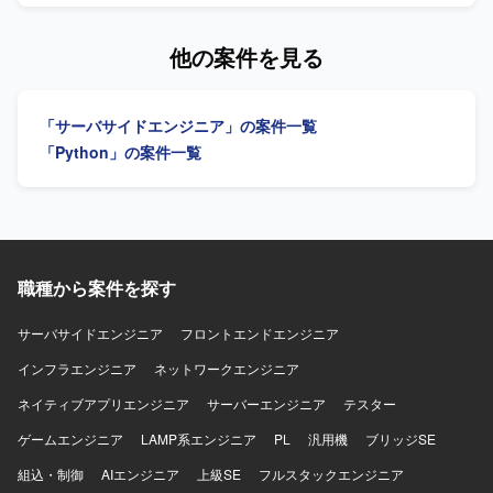
す。 国内でも有数のデータ規模を持つコンテンツプラット
チーム・プロダクトチーム・ユーザー企業と連携しながら
【作業内容】 AIプロダクトの受託開発案件における専任プ
フォームで、推薦・検索基盤の運用経験を積むことができ
仮説検証を繰り返し、分析基盤や可視化環境を構築してい
ロジェクトマネージャーとして、クライアントの業務理解
他の案件を見る
ます。 LLMを推薦に活用する実践的な知見を蓄積できる環
ただきます。 【求める人物像】 データ基盤およびBI領域に
と課題特定を行い、潜在的な課題を見抜きます。AI活用の
境です。 最新のAI技術を積極的に取り入れ、対外的な発信
おいて高い実践力を持ち、分析要件からデータモデルを設
全体戦略やロードマップを策定し、段階的な導入計画を提
も奨励される文化があります。 技術選定やロードマップ策
計できる方を求めております。データ品質や保守性を考慮
案します。提案書の作成や顧客へのプレゼンテーションな
定に大きな裁量を持ち、AI・機械学習基盤構築の中核とし
「サーバサイドエンジニア」の案件一覧
した設計ができ、ユーザー価値を重視しながらデータを通
どの提案活動を行います。PRDや要件定義書、仕様書の作
て活躍できるポジションです。 【開発環境】 機械学習シス
じて意思決定を支援できる方が望ましいです。エンドユー
成を通じて要件定義と仕様策定を進め、開発チームのマネ
「Python」の案件一覧
テムの開発には主にPythonを使用し、Databricks上で動作
ザー視点でダッシュボードを設計でき、変化を楽しみつつ
ジメントやスケジュール、品質、コスト管理などのプロジ
することを前提にライブラリを選定します。 システム間通
要件が固まっていない環境でも前向きに推進できるマイン
ェクトマネジメントを行います。顧客折衝やリレーション
信にはProtocol Bufferを利用します。 開発にはJupyter
ドをお持ちの方を歓迎いたします。Biz、PdM、エンジニア
構築を通じて、継続案件や拡大案件につなげる信頼関係を
Notebook on Databricksを利用し、Pythonプロジェクトの
と協働しながらプロジェクトを進められる協調性も重視し
構築します。生成AIの技術検証やプロンプトチューニング
パッケージングにはrye（uv backend）を利用します。 デ
ております。 【ポジションの魅力】 生成AIを活用した新規
など自ら手を動かして技術検証やプロトタイピングを行
ータ処理基盤としてはSnowflakeおよびDatabricksのSpark
事業の立ち上げに中核メンバーとして関わることができ、
い、顧客向け報告書やプロジェクト進捗レポートなどのド
職種から案件を探す
を使用し、大規模データの処理・学習・推論を行います。
定性データの高度な活用やナレッジ基盤構築といった先進
キュメントを作成します。 【求める人物像】 ベンチャー気
マネージドクラウドサービスとしてDatabricks on AWSおよ
的なテーマに取り組んでいただけます。複数の大企業との
質なカルチャーに抵抗がなく、お客様の中に深く入り込み
サーバサイドエンジニア
フロントエンドエンジニア
びQdrantを利用します。
契約実績がある環境で、プロダクトの成長とともに自身の
潜在課題を見抜いて提案できる方が望ましいです。コンサ
技術的・ビジネス的なスキルを高めることができます。デ
インフラエンジニア
ルティングとテクノロジーの両軸で価値を発揮でき、自ら
ネットワークエンジニア
ータ基盤構築から可視化まで一気通貫で関与できるため、
AIツールを触りプロンプトをチューニングする等の現場作
ネイティブアプリエンジニア
サーバーエンジニア
テスター
広範なデータエンジニアリングの経験を積める点も魅力で
業をいとわない泥臭さのある方を求めています。営業や開
す。 【開発環境】 BackendではPythonやFastAPI、Prefect
発チームと自発的かつ高頻度なコミュニケーションを取れ
ゲームエンジニア
LAMP系エンジニア
PL
汎用機
ブリッジSE
を用い、FrontendではTypescriptおよびReact Routerを採用
る方、中長期視点で顧客に深く伴走するマインドを持ち、
組込・制御
AIエンジニア
上級SE
フルスタックエンジニア
しております。インフラストラクチャはAWSを中心に
AIを活用して顧客の売上や事業をグロースさせる攻めの推