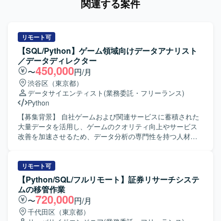
関連する案件
リモート可
【SQL/Python】ゲーム領域向けデータアナリスト
／データディレクター
450,000
〜
円/月
渋谷区（東京都）
データサイエンティスト
(業務委託・フリーランス)
Python
【募集背景】 自社ゲームおよび関連サービスに蓄積された
大量データを活用し、ゲームのクオリティ向上やサービス
改善を加速させるため、データ分析の専門性を持つ人材を
募集しております。 【作業内容】 自社ゲーム／サービスに
蓄積されたデータを基に、仮説構築から施策提案まで一貫
して担当していただきます。 ・SQLを用いたデータ集計お
リモート可
よびレポート作成を行います。 ・ソーシャルゲームに対す
【Python/SQL/フルリモート】証券リサーチシステ
る課題発見や施策検証を実施し、離脱・課金要因分析、イ
ムの移管作業
ベント分析、チャット分析（言語解析やChatGptなどによる
720,000
〜
円/月
要約）を行います。 ・Redashや一部Streamlitを用いたダッ
千代田区（東京都）
シュボード作成を行います。 ・バトルシミュレーターや成