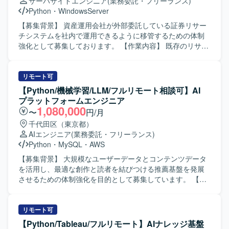
サーバサイドエンジニア
(業務委託・フリーランス)
長シミュレーター、マッチングアルゴリズムなどのシミュ
Python
・
WindowsServer
レーション関連の分析を行います。 ・他社サービスのデー
タを用いた市場分析を行います。 ・社内の様々なスタッフ
【募集背景】 資産運用会社が外部委託している証券リサー
に対して、分析結果に基づく助言や提案を行います。 ・分
チシステムを社内で運用できるように移管するための体制
析ツールを用いたデータの可視化と運用を行います。 ・新
強化として募集しております。 【作業内容】 既存のリサー
しい数値指標の発見と提案を行います。 ・統計解析や機械
チシステムにおけるバッチプログラムを、Linuxサーバーか
学習の専門知識を活かしたモデリングを行います。 【求め
らWindowsサーバーへ移行していただきます。具体的に
る人物像】 ゲーム領域におけるデータ分析のプロフェッシ
は、既存バッチのPythonへの書き換え、移行に伴うテスト
リモート可
ョナルを目指したい方や、将来的にデータ分析に強みを持
の実施、リリース作業および運用対応を行っていただきま
【Python/機械学習/LLM/フルリモート相談可】AI
つゲームプロデューサーや事業責任者を目指したい方を求
す。あわせて、必要に応じて新規バッチの設計・開発・テ
プラットフォームエンジニア
めております。ゲームが好きで、データを通じてプロダク
ストもご対応いただきます。 【求める人物像】 業務要件に
1,080,000
〜
円/月
ト価値向上に貢献したいという意欲をお持ちの方が望まし
対して主体的かつ責任感を持って取り組んでいただける方
千代田区（東京都）
いです。 【ポジションの魅力】 大型タイトルを継続的に創
を求めております。適切なタイミングで進捗や成果、問題
AIエンジニア
(業務委託・フリーランス)
出する体制の中で、オリジナルIPと有力IPの両軸で多様なゲ
発生時の状況を分かりやすく報告・説明できる方を歓迎い
Python
・
MySQL
・
AWS
ームプロジェクトに関わることができます。企画初期から
たします。また、株式情報を取り扱うにあたり、高い倫理
運用、海外展開まで一気通貫で携わることができ、ヒット
観をお持ちの方を想定しております。 【ポジションの魅
【募集背景】 大規模なユーザーデータとコンテンツデータ
させるために何が必要かをデータの観点から徹底的に追求
力】 証券領域におけるリサーチシステムの移管プロジェク
を活用し、最適な創作と読者を結びつける推薦基盤を発展
できます。約5,000名規模の開発体制と高度な運用ノウハウ
トに関わることで、金融ドメインの知見を深めながら、
させるための体制強化を目的として募集しています。 【作
を活用しながら、長期的にヒットタイトルの創出に貢献で
PythonやSQLを用いたバッチ開発・移行の実務経験を積む
業内容】 おすすめ機能や検索機能の要件定義および目標指
きる環境です。チームの枠を越えて意見交換が活発で、大
ことができます。既存資産の移行と新規バッチ開発の双方
標の設計、技術選定を行います。 ユーザーの行動ログやコ
きな裁量を持って挑戦できるカルチャーの中で、事業成長
に携わることで、設計から運用まで一連のプロセスを経験
ンテンツの特徴量を抽出するデータ処理基盤を設計・運用
リモート可
と個人の成長の両方を実現していただけます。 【開発環
できる環境です。 【開発環境】 Windowsサーバー環境上
します。 LLMや埋め込み技術を用いてコンテンツ理解およ
【Python/Tableau/フルリモート】AIナレッジ基盤