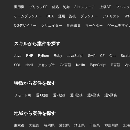
汎用機
ブリッジSE
組込・制御
AIエンジニア
上級SE
フルスタ
ゲームプランナー
DBA
運用・監視
プランナー
アナリスト
W
CGデザイナー
クリエイター
動画編集
マーケター
ゲームデザイ
スキルから案件を探す
Java
PHP
Python
Ruby
JavaScript
Swift
C#
C++
Scala
SQL
shell
アセンブラ
Go言語
Kotlin
TypeScript
R言語
Ap
特徴から案件を探す
リモート可
週1勤務
週2勤務
週3勤務
週4勤務
週5勤務
地域から案件を探す
東京都
大阪府
福岡県
愛知県
埼玉県
千葉県
神奈川県
北海