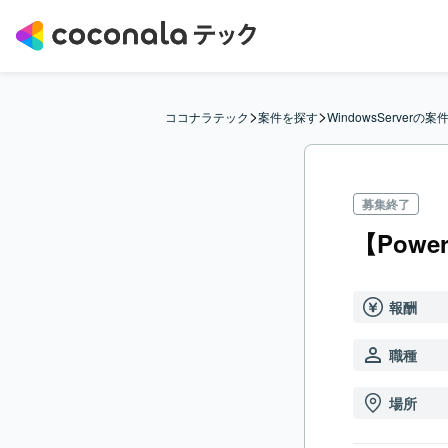
>
>
ココナラテック
案件を探す
WindowsServerの案
募集終了
【Powe
報酬
職種
場所