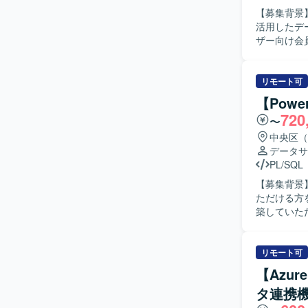
SQLベー
【募集背景
活用したデータ
ザー向け会
義を行います
テストを実
必要に応じて既
リモート可
コミュニケ
【Pow
実装、テス
720
〜
ョンです。 【ポジションの魅力】 マーケティングプラットフォームを活用したデータ連携基盤
の構築に一
中央区（
ク設計の実務経
データサ
要素に触れなが
PL/SQL
Cloud上
【募集背景
タ連携基盤
ただける方を募集いたします。 【作業
築していただ
す。リーダ
ビュー、Pow
でのデータ加工、テス
リモート可
ングし、要
【Azur
ています。
タ連携
意識して業務を遂
のダッシュ