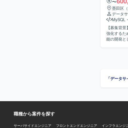
600
〜
だけます。
墨田区（
で、マネジ
データサ
Query
MySQL
【開発環境】 P
【募集背景
シュボード
強化するための募集となります。
能の開発と
工程をご対応
携や処理ロジックの
り組める方
がら作業を
マッチするポジションです。 【ポジ
近なサービス
「データサ
実践的なデ
に携わるこ
環境】 OS
Azure D
職種から案件を探す
サーバサイドエンジニア
フロントエンドエンジニア
インフラエンジ