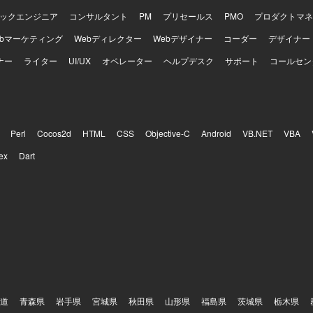
ックエンジニア
コンサルタント
PM
プリセールス
PMO
プロダクトマネ
ebマーケティング
Webディレクター
Webデザイナー
コーダー
デザイナー
ナー
ライター
UI/UX
オペレーター
ヘルプデスク
サポート
コールセン
Perl
Cocos2d
HTML
CSS
Objective-C
Android
VB.NET
VBA
ex
Dart
道
青森県
岩手県
宮城県
秋田県
山形県
福島県
茨城県
栃木県