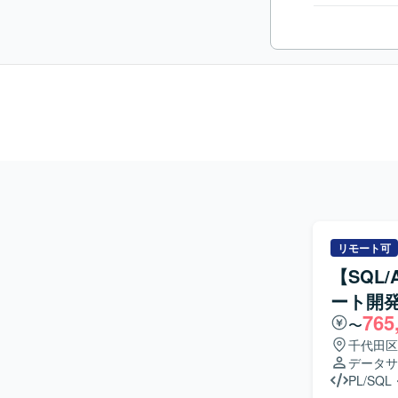
リモート可
【SQL/
ート開
765
〜
千代田区
データサ
PL/SQL