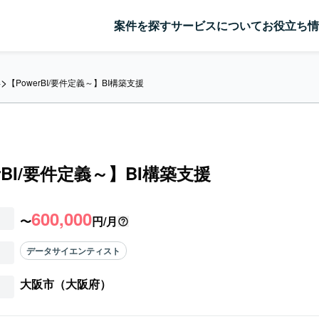
案件を探す
サービスについて
お役立ち情
>
【PowerBI/要件定義～】BI構築支援
件
rBI/要件定義～】BI構築支援
600,000
〜
円/月
データサイエンティスト
大阪市（大阪府）