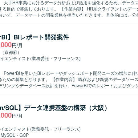
】 大手HR事業におけるデータ分析および活用を強化するため、データ
しております。 【作業内容】 HR系クライアントのデータマネジメ
おいて、データマートの開発業務を担当いただきます。具体的には、分
ワークフローの開発・保守運用、データマートの開発・保守運用、デー
どを実施していただきます。データエンジニアとしてデータマート開発
いただきつつ、データ要件の定義や必要に応じた調査業務も一部お任せ
erBI】BIレポート開発案件
,000
円/月
を推進できる方を求めております。また、周囲と適切にコミュニケーシ
な課題を整理し、解決に導くスタンスをお持ちの方が望ましいです。 【ポジショ
（京都府）
 大手HR事業のデータ分析・活用プロジェクトに参画し、クラウドDWH
イエンティスト
(業務委託・フリーランス)
術を用いたデータマート開発に携わることができます。多様なデータソ
量データのハンドリングやワークフロー構築を通じて、データエンジニ
 PowerBIを用いたBIレポートやダッシュボード開発ニーズの増加に
きるポジションです。 【開発環境】 インフラはAzureをメインに、
ります。 【作業内容】 既存および新規のデータソースを対象とし
gle Cloudを利用しております。データベースとしてAzure Databricks、A
デリングやデータベース設計を行い、PowerBIでのレポートおよびダッ
t、BigQueryを使用し、ワークフローにはAirflowおよびdbtを採用してお
を行います。 また、要件に応じてSQLを用いたデータ抽出・集計処理
はOutlook、Teams、Slack、Backlogを利用しております。
実施し、ビジネス部門が必要とする可視化要件を踏まえたレポート設計
hon/SQL】データ連携基盤の構築（大阪）
きる方を求めています。 また、関係者とのコミュニケーションを通じて
,000
円/月
確認を丁寧に行っていただける方が望ましいです。 【ポジションの魅力】
BIを中心としたBI開発に深く関わることで、データ分析基盤構築から可視化
ていただけます。 複数のデータソースやBIツールに触れる機会もあり、
イエンティスト
(業務委託・フリーランス)
ができます。 【開発環境】 PowerBIを中心としたBIツールおよび
・
MySQL
・
GCP