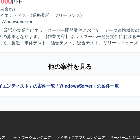
,000
円/月
リーダーポジションの方は上流工程から設計、レビューまで一貫して関
東京都）
メントと技術の双方でスキルアップが可能です。メンバーポジションの方も
イエンティスト
(業務委託・フリーランス)
によるデータ加工からダッシュボード構築まで一連の流れを経験していただ
・
WindowsServer
ower BI Desktop、Power Query、Snowflake、Excel、SQLな
】 流通小売業向けネットスーパー開発案件において、データ連携機能の
を構築いたします。
 【作業内容】 ネットスーパー開発案件におけるデータ連携機
して、製造・単体テスト、結合テスト、総合テスト、リリースフェーズ
いただきます。Azure Data FactoryやMySQLを用いて、各種データ
実装、テストを行っていただきます。 【求める人物像】 主体的に業務へ取
を求めています。周囲と円滑なコミュニケーションが取れ、チーム内外
他の案件を見る
進められる方を歓迎いたします。状況の変化に応じて柔軟に業務対応が
ションの魅力】 流通小売業向けのネットスーパーという身
に関わるデータ連携機能の開発を通じて、Azure Data FactoryやMyS
イエンティスト」の案件一覧
「WindowsServer」の案件一覧
ータ連携・ETL開発の経験を積むことができます。製造からリリースま
とで、上流から下流までの開発プロセスを経験できる点も魅力となります。 
はWindows、データベースはMySQLを利用します。データ連携およびE
ata Factoryを用いて開発を行います。
ニア
ネットワークエンジニア
ネイティブアプリエンジニア
サーバーエンジニ