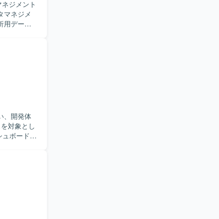
マネジメント
析用データ
タに関わる
実装をメイ
いたしま
ョンをとり
や最新のデ
ースを扱う
アとしての
伴い、開発体
mazon
シュボードの
ります。コミュ
の実装やチュ
を行いま
、要件のす
まで一連の流
データ活用