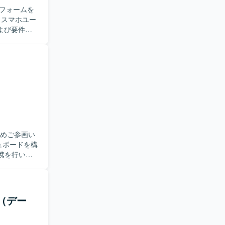
フォームを
よび要件定
設計、構築、
行います。
から設計、
したポジシ
ネットワー
どの最新の技術
どを用いてデー
ためご参画い
連携を行いま
ド設計、レ
r Query
る方を求め
援（デー
ルの両面を
く深めていた