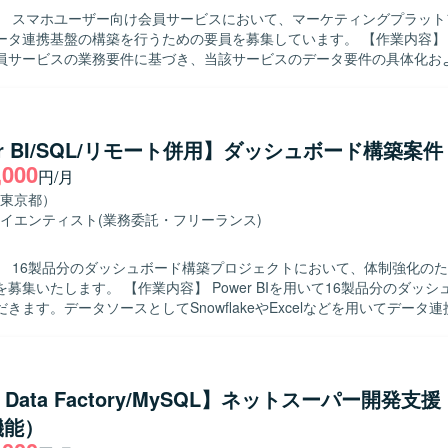
スのデータベース環境を利用して開発を行います。
】 スマホユーザー向け会員サービスにおいて、マーケティングプラット
連携基盤の構築を行うための要員を募集しています。 【作業内容】 スマホユー
員サービスの業務要件に基づき、当該サービスのデータ要件の具体化お
。Google Cloud上に構築されたサービス基盤とb-dashの連携方式の
施します。データ加工やデータマート作成、データパイプライン構築を
存の設計書の改変、実装、検証支援も担当します。 【求める人物像】 顧客との
ーションを取りながら主体的に推進出来る方を求めています。要件整理
er BI/SQL/リモート併用】ダッシュボード構築案件
トまで一貫して対応できる方、自律的に課題整理や推進が出来る方に適
,000
円/月
貫して関わることができ、クラウド環境でのデータエンジニアリングや
東京都）
験を積むことができます。Google CloudやBigQuery、b-dashな
イエンティスト
(業務委託・フリーランス)
ら、データ基盤構築のスキルを高めていただけます。 【開発環境】 Google
のサービス基盤とb-dashを利用した環境で、SQLやPython、MySQLな
】 16製品分のダッシュボード構築プロジェクトにおいて、体制強化の
を構築します。
内容】 Power BIを用いて16製品分のダッシュボードを構
きます。データソースとしてSnowflakeやExcelなどを用いてデータ
ーの方には顧客ヒアリングや要件整理、詳細設計書作成、ダッシュボー
er BI構築をご担当いただきます。メンバーの方にはPower BI構築、Powe
トをご担当いただきます。 【求める人物像】 顧客の要望を丁寧にヒアリ
件を整理しながら主体的にダッシュボードのあるべき姿を検討いただけ
e Data Factory/MySQL】ネットスーパー開発支
チームメンバーとコミュニケーションを取りながら、品質とスケジュー
機能）
行していただける方にご活躍いただけます。 【ポジションの魅力】 複数製品
ボード構築を通じて、Power BIおよびデータ基盤に関する知見を幅広