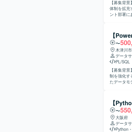
【募集背景
体制を拡充する目的で募集
ント部署に
基盤および
各種調査な
ンにご担当
【Pow
す。 【求める人物像】 自らドメイン知識などの情報収集を行い、主体的にデータエンジニアと
500
〜
しての業務
ながら抽象的
木津川市
ンの魅力】
データサ
ータ基盤技
PL/SQL
環境で、大
【募集背景】
専門性を高めることがで
制を強化するための募集とな
AWSやGoo
たデータモ
Redshif
開発・改修
ニケーションに
ーニングを
す。 【求める人物像】 データ構造や業務要件を自ら整理しながら、主体的にレポート設計・改
【Pyt
善提案がで
550
〜
り合わせや仕様
Power
大阪府
れを経験し
データサ
スキルを広く高めていくこと
Python