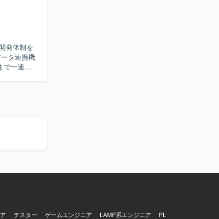
わること
Power
けます。
どを利用してダッ
開発体制を
まで一連の
ソース間の連
と協調しな
できる方に
QLを用いた
で一連の工程
【開発
TL処理には
ア
テスター
ゲームエンジニア
LAMP系エンジニア
PL