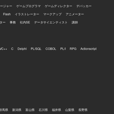
ージャー
ゲームプログラマ
ゲームディレクター
デバッカー
Flash
イラストレーター
マークアップ
アニメーター
ター
事務
社内SE
データサイエンティスト
講師
VC++
C
Delphi
PL/SQL
COBOL
PL/I
RPG
Actionscript
群馬県
新潟県
富山県
石川県
福井県
山梨県
長野県